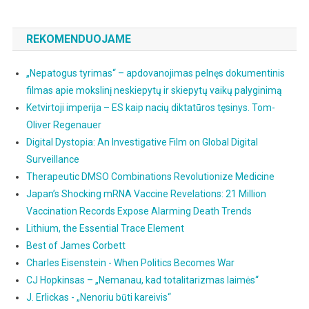
REKOMENDUOJAME
„Nepatogus tyrimas“ – apdovanojimas pelnęs dokumentinis
filmas apie mokslinį neskiepytų ir skiepytų vaikų palyginimą
Ketvirtoji imperija – ES kaip nacių diktatūros tęsinys. Tom-
Oliver Regenauer
Digital Dystopia: An Investigative Film on Global Digital
Surveillance
Therapeutic DMSO Combinations Revolutionize Medicine
Japan’s Shocking mRNA Vaccine Revelations: 21 Million
Vaccination Records Expose Alarming Death Trends
Lithium, the Essential Trace Element
Best of James Corbett
Charles Eisenstein - When Politics Becomes War
CJ Hopkinsas – „Nemanau, kad totalitarizmas laimės“
J. Erlickas - „Nenoriu būti kareivis“