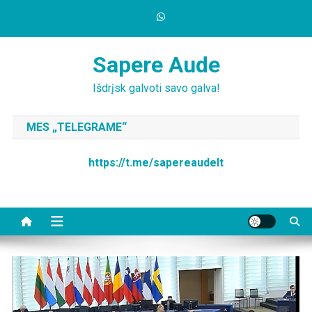
Skip
to
content
Sapere Aude
Išdrįsk galvoti savo galva!
MES „TELEGRAME“
https://t.me/sapereaudelt