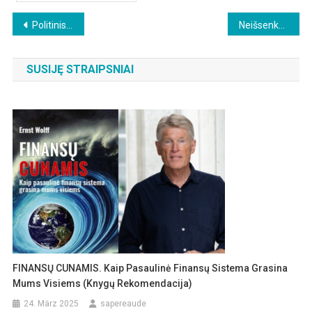
Beitragsnavigation
Politinis chaosas Vašingtone
Neišsenkantys gamtinių dujų ir žalios naftos ištekliai gilesniuose Žemės mantijos sluoksniuose!?
SUSIJĘ STRAIPSNIAI
FINANSŲ CUNAMIS. Kaip Pasaulinė Finansų Sistema Grasina
Mums Visiems (knygų Rekomendacija)
24. März 2025
sapereaude