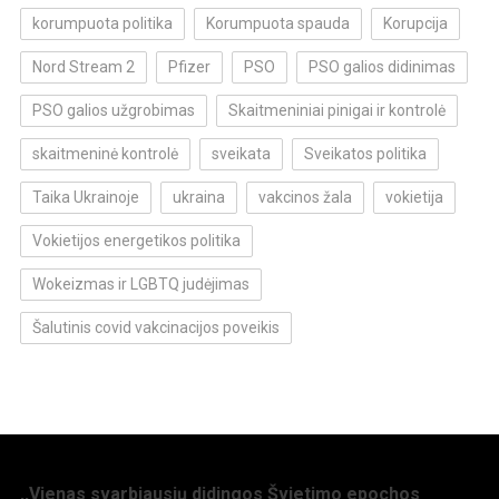
korumpuota politika
Korumpuota spauda
Korupcija
Nord Stream 2
Pfizer
PSO
PSO galios didinimas
PSO galios užgrobimas
Skaitmeniniai pinigai ir kontrolė
skaitmeninė kontrolė
sveikata
Sveikatos politika
Taika Ukrainoje
ukraina
vakcinos žala
vokietija
Vokietijos energetikos politika
Wokeizmas ir LGBTQ judėjimas
Šalutinis covid vakcinacijos poveikis
,,Vienas svarbiausių didingos Švietimo epochos