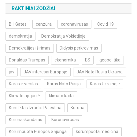
RAKTINIAI ŽODŽIAI
Bill Gates
cenzūra
coronavirusas
Covid 19
demokratija
Demokratija Vokietijoje
Demokratijos iširimas
Didysis perkrovimas
Donaldas Trumpas
ekonomika
ES
geopolitika
jav
JAV interesai Europoje
JAV Nato Rusija Ukraina
Karas ir verslas
Karas Nato Rusija
Karas Ukrainoje
Klimato apgaulė
klimato kaita
Konfliktas Izraelis Palestina
Korona
Koronaskandalas
Koronavirusas
Korumpuota Europos Sąjunga
korumpuota medicina