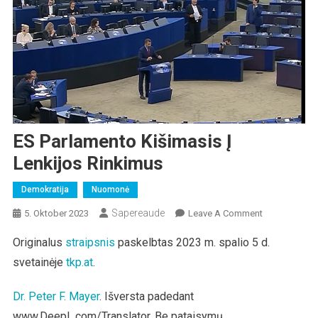
ES Parlamento Kišimasis Į
Lenkijos Rinkimus
Demokratija
Nuomonė
Sapereaude
On
5. Oktober 2023
Leave A Comment
ES
Originalus
straipsnis
paskelbtas 2023 m. spalio 5 d.
Parlamento
svetainėje
tkp.at
.
Kišimasis
Į
Lenkijos
Dr. Peter F. Mayer
. Išversta padedant
Rinkimus
www.DeepL.com/Translator. Be pataisymų.