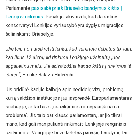
Parlamente
pasisakė prieš Briuselio bandymus kištis į
Lenkijos rinkimus
. Pasak jo, akivaizdu, kad dabartinė
konservatyvi Lenkijos vyriausybė yra dyglys migracijos
šalininkams Briuselyje.
„Jie taip nori atsikratyti lenkų, kad surengia debatus tik tam,
kad likus 12 dienų iki rinkimų Lenkijoje užsipultų juos
apgailėtinu melu. Jie akivaizdžiai bando kištis į rinkimus iš
išorės“,
– sakė Balázs Hidvéghi.
Jis pridūrė, kad jie kalbėjo apie nedidelę vizų problemą,
kurią valdžios institucijos jau išsprendė. Europarlamentaras
suabejojo, ar tai buvo „nereikšminga ir nepaaiškinama
problema“. Jis taip pat klausė parlamentarų, ar jie tikrai
mano, kad gali manipuliuoti rinkimais Lenkijoje renginiais
parlamente. Vengrijoje buvo keletas panašių bandymų tai