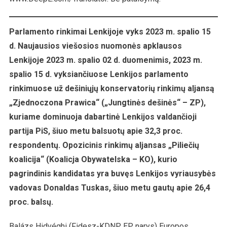
Parlamento rinkimai Lenkijoje vyks 2023 m. spalio 15
d. Naujausios viešosios nuomonės apklausos
Lenkijoje 2023 m. spalio 02 d. duomenimis, 2023 m.
spalio 15 d. vyksiančiuose Lenkijos parlamento
rinkimuose už dešiniųjų konservatorių rinkimų aljansą
„Zjednoczona Prawica“ („Jungtinės dešinės“ – ZP),
kuriame dominuoja dabartinė Lenkijos valdančioji
partija PiS, šiuo metu balsuotų apie 32,3 proc.
respondentų. Opozicinis rinkimų aljansas „Piliečių
koalicija“ (Koalicja Obywatelska – KO), kurio
pagrindinis kandidatas yra buvęs Lenkijos vyriausybės
vadovas Donaldas Tuskas, šiuo metu gautų apie 26,4
proc. balsų.
Balázs Hidvéghi (Fidesz-KDNP EP narys) Europos