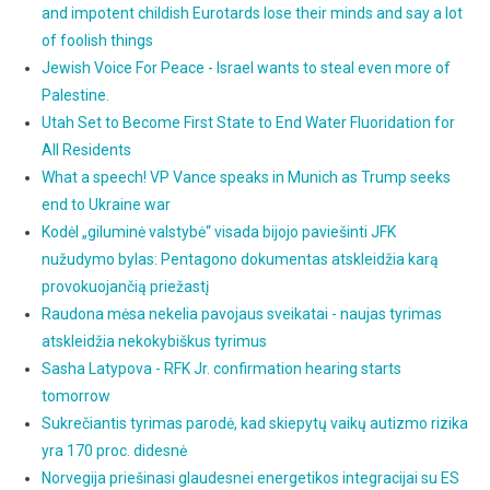
and impotent childish Eurotards lose their minds and say a lot
of foolish things
Jewish Voice For Peace - Israel wants to steal even more of
Palestine.
Utah Set to Become First State to End Water Fluoridation for
All Residents
What a speech! VP Vance speaks in Munich as Trump seeks
end to Ukraine war
Kodėl „giluminė valstybė“ visada bijojo paviešinti JFK
nužudymo bylas: Pentagono dokumentas atskleidžia karą
provokuojančią priežastį
Raudona mėsa nekelia pavojaus sveikatai - naujas tyrimas
atskleidžia nekokybiškus tyrimus
Sasha Latypova - RFK Jr. confirmation hearing starts
tomorrow
Sukrečiantis tyrimas parodė, kad skiepytų vaikų autizmo rizika
yra 170 proc. didesnė
Norvegija priešinasi glaudesnei energetikos integracijai su ES