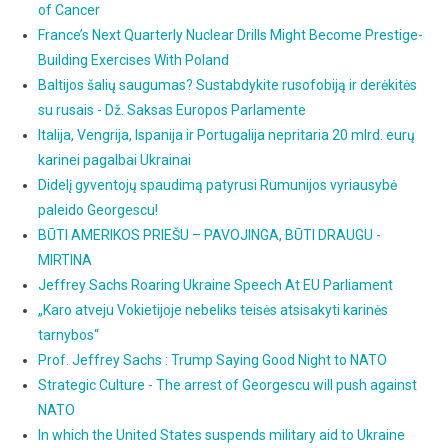
of Cancer
France’s Next Quarterly Nuclear Drills Might Become Prestige-
Building Exercises With Poland
Baltijos šalių saugumas? Sustabdykite rusofobiją ir derėkitės
su rusais - Dž. Saksas Europos Parlamente
Italija, Vengrija, Ispanija ir Portugalija nepritaria 20 mlrd. eurų
karinei pagalbai Ukrainai
Didelį gyventojų spaudimą patyrusi Rumunijos vyriausybė
paleido Georgescu!
BŪTI AMERIKOS PRIEŠU – PAVOJINGA, BŪTI DRAUGU -
MIRTINA
Jeffrey Sachs Roaring Ukraine Speech At EU Parliament
„Karo atveju Vokietijoje nebeliks teisės atsisakyti karinės
tarnybos“
Prof. Jeffrey Sachs : Trump Saying Good Night to NATO
Strategic Culture - The arrest of Georgescu will push against
NATO
In which the United States suspends military aid to Ukraine