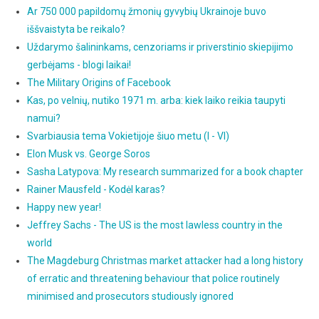
Ar 750 000 papildomų žmonių gyvybių Ukrainoje buvo
iššvaistyta be reikalo?
Uždarymo šalininkams, cenzoriams ir priverstinio skiepijimo
gerbėjams - blogi laikai!
The Military Origins of Facebook
Kas, po velnių, nutiko 1971 m. arba: kiek laiko reikia taupyti
namui?
Svarbiausia tema Vokietijoje šiuo metu (I - VI)
Elon Musk vs. George Soros
Sasha Latypova: My research summarized for a book chapter
Rainer Mausfeld - Kodėl karas?
Happy new year!
Jeffrey Sachs - The US is the most lawless country in the
world
The Magdeburg Christmas market attacker had a long history
of erratic and threatening behaviour that police routinely
minimised and prosecutors studiously ignored