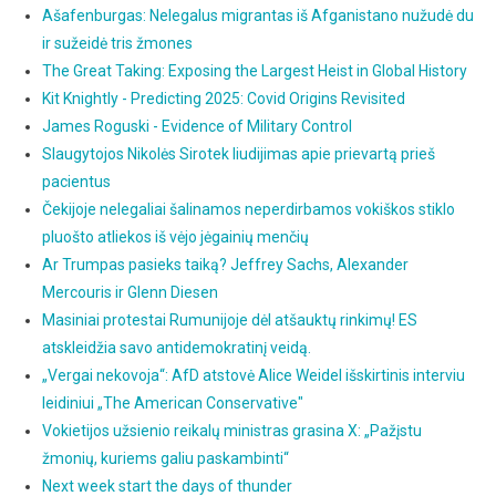
Ašafenburgas: Nelegalus migrantas iš Afganistano nužudė du
ir sužeidė tris žmones
The Great Taking: Exposing the Largest Heist in Global History
Kit Knightly - Predicting 2025: Covid Origins Revisited
James Roguski - Evidence of Military Control
Slaugytojos Nikolės Sirotek liudijimas apie prievartą prieš
pacientus
Čekijoje nelegaliai šalinamos neperdirbamos vokiškos stiklo
pluošto atliekos iš vėjo jėgainių menčių
Ar Trumpas pasieks taiką? Jeffrey Sachs, Alexander
Mercouris ir Glenn Diesen
Masiniai protestai Rumunijoje dėl atšauktų rinkimų! ES
atskleidžia savo antidemokratinį veidą.
„Vergai nekovoja“: AfD atstovė Alice Weidel išskirtinis interviu
leidiniui „The American Conservative"
Vokietijos užsienio reikalų ministras grasina X: „Pažįstu
žmonių, kuriems galiu paskambinti“
Next week start the days of thunder