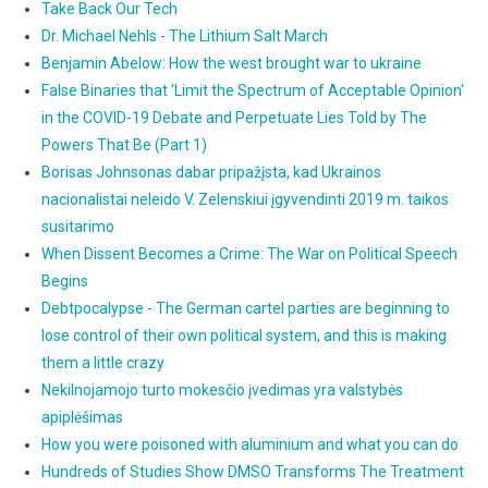
Take Back Our Tech
Dr. Michael Nehls - The Lithium Salt March
Benjamin Abelow: How the west brought war to ukraine
False Binaries that 'Limit the Spectrum of Acceptable Opinion'
in the COVID-19 Debate and Perpetuate Lies Told by The
Powers That Be (Part 1)
Borisas Johnsonas dabar pripažįsta, kad Ukrainos
nacionalistai neleido V. Zelenskiui įgyvendinti 2019 m. taikos
susitarimo
When Dissent Becomes a Crime: The War on Political Speech
Begins
Debtpocalypse - The German cartel parties are beginning to
lose control of their own political system, and this is making
them a little crazy
Nekilnojamojo turto mokesčio įvedimas yra valstybės
apiplėšimas
How you were poisoned with aluminium and what you can do
Hundreds of Studies Show DMSO Transforms The Treatment