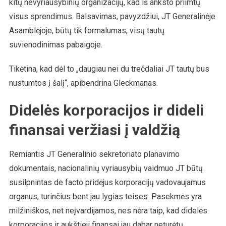
kitų nevyriausybinių organizacijų, kad iš anksto priimtų
visus sprendimus. Balsavimas, pavyzdžiui, JT Generalinėje
Asamblėjoje, būtų tik formalumas, visų tautų
suvienodinimas pabaigoje.
Tikėtina, kad dėl to „daugiau nei du trečdaliai JT tautų bus
nustumtos į šalį“, apibendrina Gleckmanas.
Didelės korporacijos ir dideli
finansai veržiasi į valdžią
Remiantis JT Generalinio sekretoriato planavimo
dokumentais, nacionalinių vyriausybių vaidmuo JT būtų
susilpnintas de facto pridėjus korporacijų vadovaujamus
organus, turinčius bent jau lygias teises. Pasekmės yra
milžiniškos, net neįvardijamos, nes nėra taip, kad didelės
korporacijos ir aukštieji finansai jau dabar neturėtų