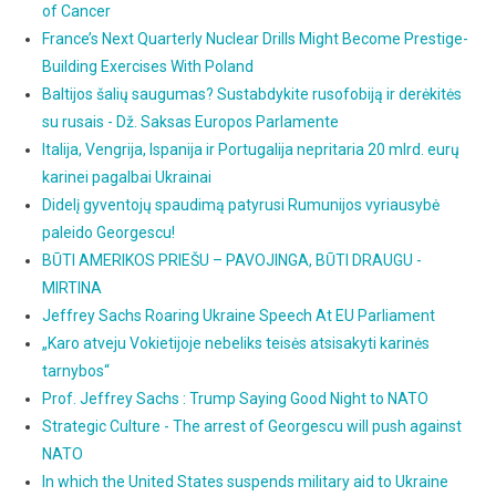
of Cancer
France’s Next Quarterly Nuclear Drills Might Become Prestige-
Building Exercises With Poland
Baltijos šalių saugumas? Sustabdykite rusofobiją ir derėkitės
su rusais - Dž. Saksas Europos Parlamente
Italija, Vengrija, Ispanija ir Portugalija nepritaria 20 mlrd. eurų
karinei pagalbai Ukrainai
Didelį gyventojų spaudimą patyrusi Rumunijos vyriausybė
paleido Georgescu!
BŪTI AMERIKOS PRIEŠU – PAVOJINGA, BŪTI DRAUGU -
MIRTINA
Jeffrey Sachs Roaring Ukraine Speech At EU Parliament
„Karo atveju Vokietijoje nebeliks teisės atsisakyti karinės
tarnybos“
Prof. Jeffrey Sachs : Trump Saying Good Night to NATO
Strategic Culture - The arrest of Georgescu will push against
NATO
In which the United States suspends military aid to Ukraine