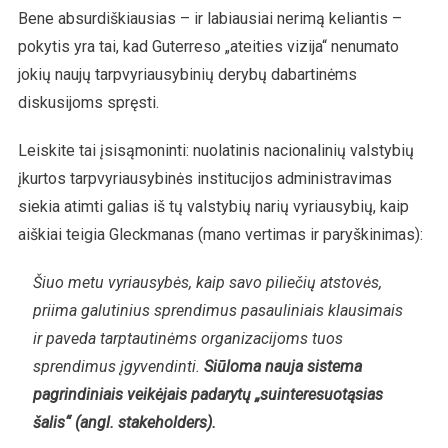
Bene absurdiškiausias – ir labiausiai nerimą keliantis –
pokytis yra tai, kad Guterreso „ateities vizija“ nenumato
jokių naujų tarpvyriausybinių derybų dabartinėms
diskusijoms spręsti.
Leiskite tai įsisąmoninti: nuolatinis nacionalinių valstybių
įkurtos tarpvyriausybinės institucijos administravimas
siekia atimti galias iš tų valstybių narių vyriausybių, kaip
aiškiai teigia Gleckmanas (mano vertimas ir paryškinimas):
Šiuo metu vyriausybės, kaip savo piliečių atstovės,
priima galutinius sprendimus pasauliniais klausimais
ir paveda tarptautinėms organizacijoms tuos
sprendimus įgyvendinti.
Siūloma nauja sistema
pagrindiniais veikėjais padarytų „suinteresuotąsias
šalis“ (angl. stakeholders).