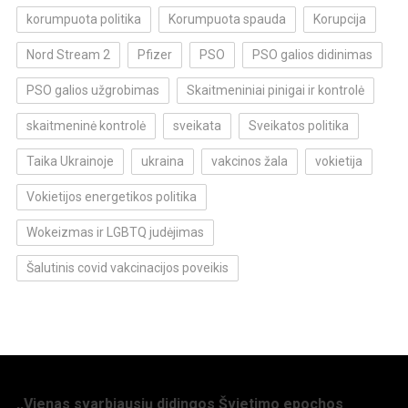
korumpuota politika
Korumpuota spauda
Korupcija
Nord Stream 2
Pfizer
PSO
PSO galios didinimas
PSO galios užgrobimas
Skaitmeniniai pinigai ir kontrolė
skaitmeninė kontrolė
sveikata
Sveikatos politika
Taika Ukrainoje
ukraina
vakcinos žala
vokietija
Vokietijos energetikos politika
Wokeizmas ir LGBTQ judėjimas
Šalutinis covid vakcinacijos poveikis
,,Vienas svarbiausių didingos Švietimo epochos