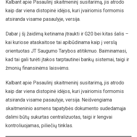
Kalbant apie Pasaulinį skaitmeninį susitarimą, jis atrodo
kaip dar viena distopinė idėjos, kuri įvairiomis formomis
atsiranda visame pasaulyje, versija.
Dabar į šį žaidimą ketinama įtraukti ir G20 bei kitas šalis –
kai kuriose ataskaitose tai apibūdinama kaip į verslą
orientuotas JT Saugumo Tarybos atitikmuo. Baiminamasi,
kad tai gali turėti įtakos tarptautinei bankų sistemai, taigi ir
žmonių finansinėms laisvėms.
Kalbant apie Pasaulinį skaitmeninį susitarimą, jis atrodo
kaip dar viena distopinė idėjos, kuri įvairiomis formomis
atsiranda visame pasaulyje, versija. Neišvengiama
skaitmeninio asmens tapatybės dokumento sudedamąja
dalimi būtų sukurtas centralizuotas, taigi ir lengvai
kontroliuojamas, piliečių tinklas.