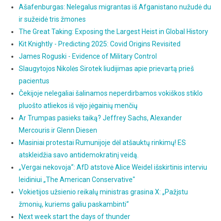
Ašafenburgas: Nelegalus migrantas iš Afganistano nužudė du
ir sužeidė tris žmones
The Great Taking: Exposing the Largest Heist in Global History
Kit Knightly - Predicting 2025: Covid Origins Revisited
James Roguski - Evidence of Military Control
Slaugytojos Nikolės Sirotek liudijimas apie prievartą prieš
pacientus
Čekijoje nelegaliai šalinamos neperdirbamos vokiškos stiklo
pluošto atliekos iš vėjo jėgainių menčių
Ar Trumpas pasieks taiką? Jeffrey Sachs, Alexander
Mercouris ir Glenn Diesen
Masiniai protestai Rumunijoje dėl atšauktų rinkimų! ES
atskleidžia savo antidemokratinį veidą.
„Vergai nekovoja“: AfD atstovė Alice Weidel išskirtinis interviu
leidiniui „The American Conservative"
Vokietijos užsienio reikalų ministras grasina X: „Pažįstu
žmonių, kuriems galiu paskambinti“
Next week start the days of thunder