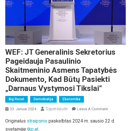
WEF: JT Generalinis Sekretorius
Pageidauja Pasaulinio
Skaitmeninio Asmens Tapatybės
Dokumento, Kad Būtų Pasiekti
„Darnaus Vystymosi Tikslai“
Big Reset
Demokratija
Ekonomika
Sapereaude
On
23. Januar 2024
Leave A Comment
WEF:
Originalus
straipsnis
paskelbtas 2024 m. sausio 22 d.
JT
svetainėje
tkp.at
.
Generalinis