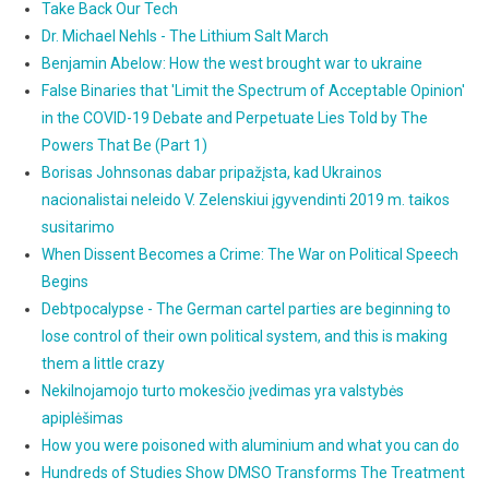
Take Back Our Tech
Dr. Michael Nehls - The Lithium Salt March
Benjamin Abelow: How the west brought war to ukraine
False Binaries that 'Limit the Spectrum of Acceptable Opinion'
in the COVID-19 Debate and Perpetuate Lies Told by The
Powers That Be (Part 1)
Borisas Johnsonas dabar pripažįsta, kad Ukrainos
nacionalistai neleido V. Zelenskiui įgyvendinti 2019 m. taikos
susitarimo
When Dissent Becomes a Crime: The War on Political Speech
Begins
Debtpocalypse - The German cartel parties are beginning to
lose control of their own political system, and this is making
them a little crazy
Nekilnojamojo turto mokesčio įvedimas yra valstybės
apiplėšimas
How you were poisoned with aluminium and what you can do
Hundreds of Studies Show DMSO Transforms The Treatment