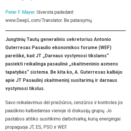
Sekretorius
Pageidauja
Peter F. Mayer
. Išversta padedant
Pasaulinio
www.DeepL.com/Translator. Be pataisymų.
Skaitmeninio
Asmens
Tapatybės
Jungtinių Tautų generalinis sekretorius Antonio
Dokumento,
Guterresas Pasaulio ekonomikos forume (WEF)
Kad
pareiškė, kad JT „Darnaus vystymosi tikslams“
Būtų
pasiekti reikalinga pasaulinė „skaitmeninio asmens
Pasiekti
tapatybės“ sistema. Be kita ko, A. Guterresas kalbėjo
„Darnaus
Vystymosi
apie JT Pasaulinį skaitmeninį susitarimą ir darnaus
Tikslai“
vystymosi tikslus.
Savo reikalavimus dėl priežiūros, cenzūros ir kontrolės jis
paaiškino kalbėdamas vienoje iš diskusijų grupių. Jo
pastabos atitiko susitikimo darbotvarkę, kurią energingai
propaguoja JT, ES, PSO ir WEF.