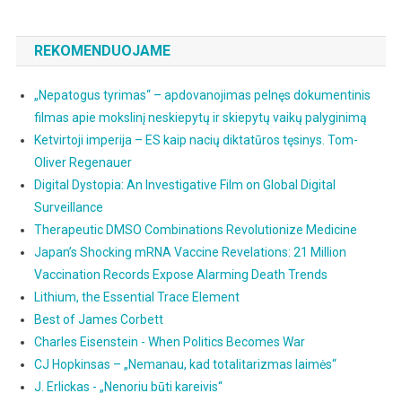
REKOMENDUOJAME
„Nepatogus tyrimas“ – apdovanojimas pelnęs dokumentinis
filmas apie mokslinį neskiepytų ir skiepytų vaikų palyginimą
Ketvirtoji imperija – ES kaip nacių diktatūros tęsinys. Tom-
Oliver Regenauer
Digital Dystopia: An Investigative Film on Global Digital
Surveillance
Therapeutic DMSO Combinations Revolutionize Medicine
Japan’s Shocking mRNA Vaccine Revelations: 21 Million
Vaccination Records Expose Alarming Death Trends
Lithium, the Essential Trace Element
Best of James Corbett
Charles Eisenstein - When Politics Becomes War
CJ Hopkinsas – „Nemanau, kad totalitarizmas laimės“
J. Erlickas - „Nenoriu būti kareivis“