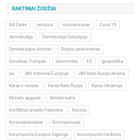
RAKTINIAI ŽODŽIAI
Bill Gates
cenzūra
coronavirusas
Covid 19
demokratija
Demokratija Vokietijoje
Demokratijos iširimas
Didysis perkrovimas
Donaldas Trumpas
ekonomika
ES
geopolitika
jav
JAV interesai Europoje
JAV Nato Rusija Ukraina
Karas ir verslas
Karas Nato Rusija
Karas Ukrainoje
Klimato apgaulė
klimato kaita
Konfliktas Izraelis Palestina
Korona
Koronaskandalas
Koronavirusas
Korumpuota Europos Sąjunga
korumpuota medicina