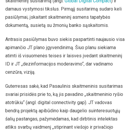
skaitmeninį susitarimą (angl.
Global Digital Compact
) ir
darnaus vystymosi tikslus. Pirmąjį susitarimą sudaro keli
pasiūlymai, įskaitant skaitmeninį asmens tapatybės
dokumentą, susietą su žmonių banko sąskaitomis.
Antrasis pasiūlymas buvo siekis paspartinti naujausio visa
apimančio JT plano įgyvendinimą. Šiuo planu siekiama
atimti iš visuomenės teises ir laisves įvedant skaitmeninį
ID ir JT „dezinformacijos moderavimo“, dar vadinamo
cenzūra, viziją.
Guterresas sakė, kad Pasaulinis skaitmeninis susitarimas
svariai prisidės prie to, ką jis pavadino „skaitmeninio ryšio
atotrūkiu“ (angl. digital connectivity gap). JT vadovas
bendrą projektą apibūdino kaip daugelio suinteresuotųjų
šalių pastangas, pažymėdamas, kad dirbtinis intelektas
atliks svarbų vaidmenį „stiprinant viešojo ir privačiojo