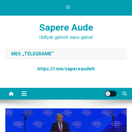
Skip
to
content
Sapere Aude
Išdrįsk galvoti savo galva!
MES „TELEGRAME“
https://t.me/sapereaudelt