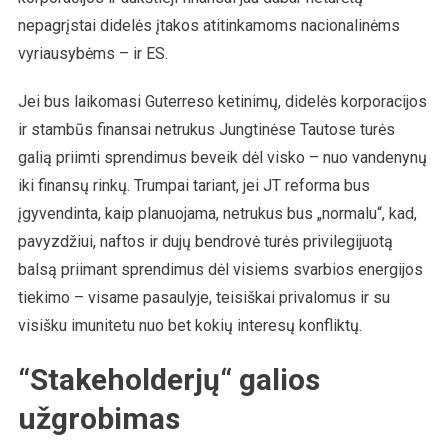
nepagrįstai didelės įtakos atitinkamoms nacionalinėms
vyriausybėms – ir ES.
Jei bus laikomasi Guterreso ketinimų, didelės korporacijos
ir stambūs finansai netrukus Jungtinėse Tautose turės
galią priimti sprendimus beveik dėl visko – nuo vandenynų
iki finansų rinkų. Trumpai tariant, jei JT reforma bus
įgyvendinta, kaip planuojama, netrukus bus „normalu“, kad,
pavyzdžiui, naftos ir dujų bendrovė turės privilegijuotą
balsą priimant sprendimus dėl visiems svarbios energijos
tiekimo – visame pasaulyje, teisiškai privalomus ir su
visišku imunitetu nuo bet kokių interesų konfliktų.
“Stakeholderjų“ galios
užgrobimas