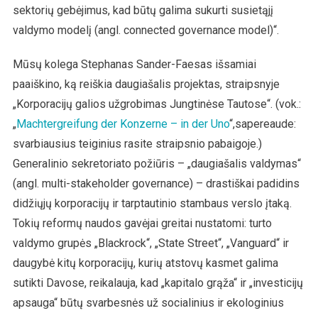
sektorių gebėjimus, kad būtų galima sukurti susietąjį
valdymo modelį (angl. connected governance model)“.
Mūsų kolega Stephanas Sander-Faesas išsamiai
paaiškino, ką reiškia daugiašalis projektas, straipsnyje
„Korporacijų galios užgrobimas Jungtinėse Tautose“. (vok.:
„
Machtergreifung der Konzerne – in der Uno
“,sapereaude:
svarbiausius teiginius rasite straipsnio pabaigoje.)
Generalinio sekretoriato požiūris – „daugiašalis valdymas“
(angl. multi-stakeholder governance) – drastiškai padidins
didžiųjų korporacijų ir tarptautinio stambaus verslo įtaką.
Tokių reformų naudos gavėjai greitai nustatomi: turto
valdymo grupės „Blackrock“, „State Street“, „Vanguard“ ir
daugybė kitų korporacijų, kurių atstovų kasmet galima
sutikti Davose, reikalauja, kad „kapitalo grąža“ ir „investicijų
apsauga“ būtų svarbesnės už socialinius ir ekologinius