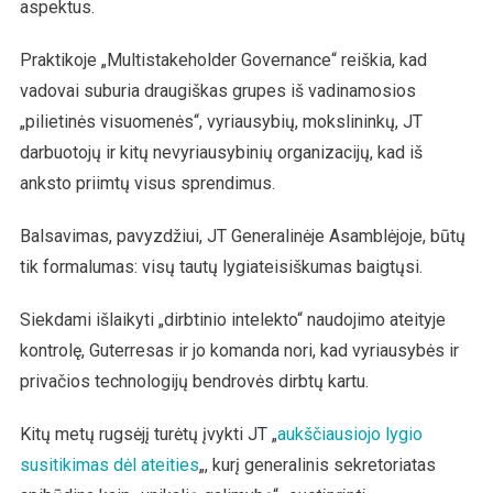
aspektus.
Praktikoje „Multistakeholder Governance“ reiškia, kad
vadovai suburia draugiškas grupes iš vadinamosios
„pilietinės visuomenės“, vyriausybių, mokslininkų, JT
darbuotojų ir kitų nevyriausybinių organizacijų, kad iš
anksto priimtų visus sprendimus.
Balsavimas, pavyzdžiui, JT Generalinėje Asamblėjoje, būtų
tik formalumas: visų tautų lygiateisiškumas baigtųsi.
Siekdami išlaikyti „dirbtinio intelekto“ naudojimo ateityje
kontrolę, Guterresas ir jo komanda nori, kad vyriausybės ir
privačios technologijų bendrovės dirbtų kartu.
Kitų metų rugsėjį turėtų įvykti JT „
aukščiausiojo lygio
susitikimas dėl ateities
„, kurį generalinis sekretoriatas