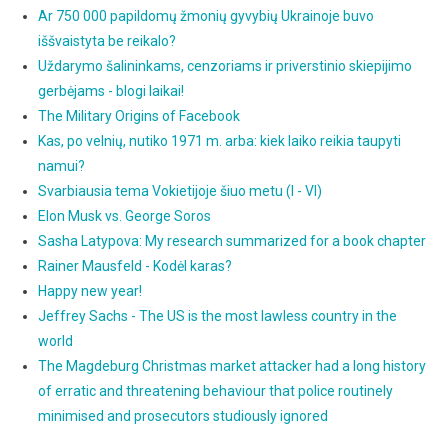
Ar 750 000 papildomų žmonių gyvybių Ukrainoje buvo
iššvaistyta be reikalo?
Uždarymo šalininkams, cenzoriams ir priverstinio skiepijimo
gerbėjams - blogi laikai!
The Military Origins of Facebook
Kas, po velnių, nutiko 1971 m. arba: kiek laiko reikia taupyti
namui?
Svarbiausia tema Vokietijoje šiuo metu (I - VI)
Elon Musk vs. George Soros
Sasha Latypova: My research summarized for a book chapter
Rainer Mausfeld - Kodėl karas?
Happy new year!
Jeffrey Sachs - The US is the most lawless country in the
world
The Magdeburg Christmas market attacker had a long history
of erratic and threatening behaviour that police routinely
minimised and prosecutors studiously ignored