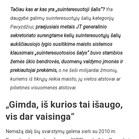
Tačiau kas ar kas yra „suinteresuotoji šalis“?
Yra
daugybė galimų suinteresuotųjų šalių kategorijų.
Pavyzdžiui,
praėjusiais metais JT generalinio
sekretoriato surengtame kelių suinteresuotųjų šalių
aukščiausiojo lygio susitikime maisto sistemos
klausimais „suinteresuotosios šalys“ buvo stambios
žemės ūkio bendrovės, duomenų valdymo įmonės ir
prekiautojai prekėmis,
o ne šeši milijardai žmonių,
kuriems iš tikrųjų reikia maisto, jų vietos atstovai ar
pilietinės visuomenės atstovai.
„Gimda, iš kurios tai išaugo,
vis dar vaisinga“
Nemažą dalį šių svarstymų galima sieti su 2010 m.