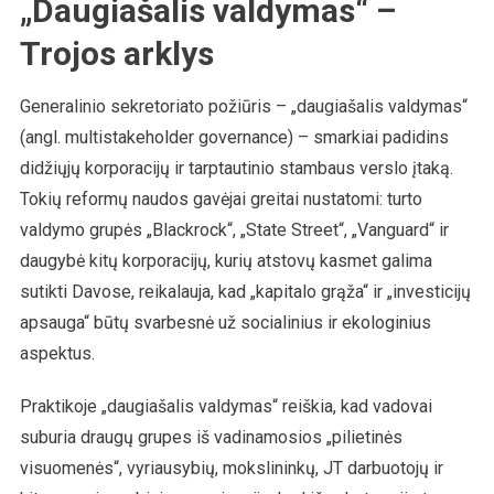
„Daugiašalis valdymas“ –
Trojos arklys
Generalinio sekretoriato požiūris – „daugiašalis valdymas“
(angl. multistakeholder governance) – smarkiai padidins
didžiųjų korporacijų ir tarptautinio stambaus verslo įtaką.
Tokių reformų naudos gavėjai greitai nustatomi: turto
valdymo grupės „Blackrock“, „State Street“, „Vanguard“ ir
daugybė kitų korporacijų, kurių atstovų kasmet galima
sutikti Davose, reikalauja, kad „kapitalo grąža“ ir „investicijų
apsauga“ būtų svarbesnė už socialinius ir ekologinius
aspektus.
Praktikoje „daugiašalis valdymas“ reiškia, kad vadovai
suburia draugų grupes iš vadinamosios „pilietinės
visuomenės“, vyriausybių, mokslininkų, JT darbuotojų ir