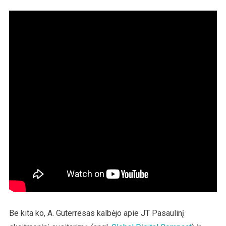
Be kita ko, A. Guterresas kalbėjo apie JT Pasaulinį