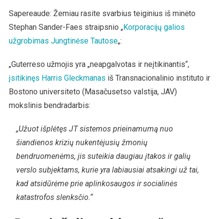
Sapereaude: Žemiau rasite svarbius teiginius iš minėto
Stephan Sander-Faes straipsnio „
Korporacijų galios
užgrobimas Jungtinėse Tautose
„:
„Guterreso užmojis yra „neapgalvotas ir neįtikinantis“,
įsitikinęs Harris Gleckmanas
iš Transnacionalinio instituto ir
Bostono universiteto (Masačusetso valstija, JAV)
mokslinis bendradarbis:
„Užuot išplėtęs JT sistemos prieinamumą nuo
šiandienos krizių nukentėjusių žmonių
bendruomenėms, jis suteikia daugiau įtakos ir galių
verslo subjektams, kurie yra labiausiai atsakingi už tai,
kad atsidūrėme prie aplinkosaugos ir socialinės
katastrofos slenksčio.“