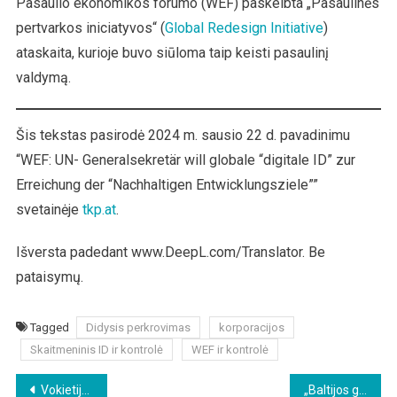
Pasaulio ekonomikos forumo (WEF) paskelbta „Pasaulinės
pertvarkos iniciatyvos“ (
Global Redesign Initiative
)
ataskaita, kurioje buvo siūloma taip keisti pasaulinį
valdymą.
Šis tekstas pasirodė 2024 m. sausio 22 d. pavadinimu
“WEF: UN- Generalsekretär will globale “digitale ID” zur
Erreichung der “Nachhaltigen Entwicklungsziele””
svetainėje
tkp.at
.
Išversta padedant www.DeepL.com/Translator. Be
pataisymų.
Tagged
Didysis perkrovimas
korporacijos
Skaitmeninis ID ir kontrolė
WEF ir kontrolė
Beitragsnavigation
Vokietija: Peticija dėl žaliųjų uždraudimo plinta „kaip virusas“
„Baltijos gynybinė linija“ skirta Vokietijos vadovaujamam „kariniam Šengenui“ paspartinti