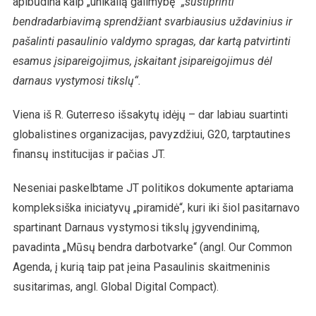
apibūdina kaip „unikalią galimybę“
„sustiprinti
bendradarbiavimą sprendžiant svarbiausius uždavinius ir
pašalinti pasaulinio valdymo spragas, dar kartą patvirtinti
esamus įsipareigojimus, įskaitant įsipareigojimus dėl
darnaus vystymosi tikslų“.
Viena iš R. Guterreso išsakytų idėjų – dar labiau suartinti
globalistines organizacijas, pavyzdžiui, G20, tarptautines
finansų institucijas ir pačias JT.
Neseniai paskelbtame JT politikos dokumente aptariama
kompleksiška iniciatyvų „piramidė“, kuri iki šiol pasitarnavo
spartinant Darnaus vystymosi tikslų įgyvendinimą,
pavadinta „Mūsų bendra darbotvarke“ (angl. Our Common
Agenda, į kurią taip pat įeina Pasaulinis skaitmeninis
susitarimas, angl. Global Digital Compact).