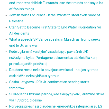
and impotent childish Eurotards lose their minds and say a lot
of foolish things
Jewish Voice For Peace - Israel wants to steal even more of
Palestine.
Utah Set to Become First State to End Water Fluoridation for
All Residents
What a speech! VP Vance speaks in Munich as Trump seeks
end to Ukraine war
Kodėl „giluminė valstybė“ visada bijojo paviešinti JFK
nužudymo bylas: Pentagono dokumentas atskleidžia karą
provokuojančią priežastį
Raudona mėsa nekelia pavojaus sveikatai - naujas tyrimas
atskleidžia nekokybiškus tyrimus
Sasha Latypova - RFK Jr. confirmation hearing starts
tomorrow
Sukrečiantis tyrimas parodė, kad skiepytų vaikų autizmo rizika
yra 170 proc. didesnė
Norvegija priešinasi glaudesnei energetikos integracijai su ES