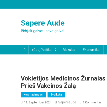
Skip
to
content
Sapere Aude
Išdrįsk galvoti savo galva!
(Geo)Politika
Mokslas
Ekonomika
Vokietijos Medicinos Žurnala
Prieš Vakcinos Žalą
Koronavirusas
Sveikata
Sapereaude
Zu
11. September 2024
1 Kommentar