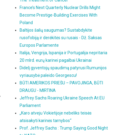
The Treatment of Cancer
France’s Next Quarterly Nuclear Drills Might
Become Prestige-Building Exercises With
Poland
Baltijos šalių saugumas? Sustabdykite
rusofobiją ir derėkitės su rusais - Dž. Saksas
Europos Parlamente
Italija, Vengrija, Ispanija ir Portugalija nepritaria
20 mlrd. eurų karinei pagalbai Ukrainai
Didelį gyventojų spaudimą patyrusi Rumunijos
vyriausybė paleido Georgescu!
BŪTI AMERIKOS PRIEŠU – PAVOJINGA, BŪTI
DRAUGU - MIRTINA
,
Jeffrey Sachs Roaring Ukraine Speech At EU
Parliament
„Karo atveju Vokietijoje nebeliks teisės
atsisakyti karinės tarnybos“
Prof. Jeffrey Sachs : Trump Saying Good Night