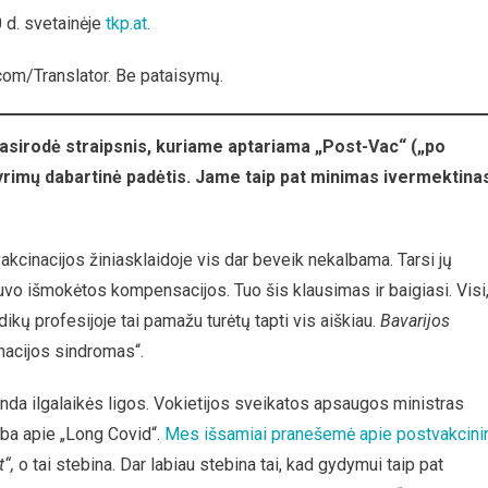
etijos
 d. svetainėje
tkp.at
.
icinos
alas
om/Translator. Be pataisymų.
omenduoja
doti
mektiną
pasirodė straipsnis, kuriame aptariama „Post-Vac“ („po
š
yrimų dabartinė padėtis.
Jame taip pat minimas ivermektina
cinos
cinacijos žiniasklaidoje vis dar beveik nekalbama. Tarsi jų
uvo išmokėtos kompensacijos. Tuo šis klausimas ir baigiasi. Visi
edikų profesijoje tai pamažu turėtų tapti vis aiškiau.
Bavarijos
nacijos sindromas“.
anda ilgalaikės ligos. Vokietijos sveikatos apsaugos ministras
alba apie „Long Covid“.
Mes išsamiai pranešemė apie postvakcini
“,
o tai stebina. Dar labiau stebina tai, kad gydymui taip pat