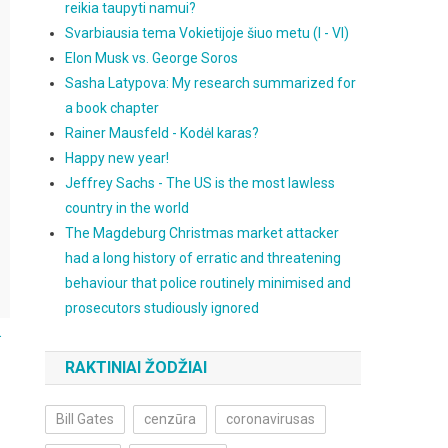
reikia taupyti namui?
Svarbiausia tema Vokietijoje šiuo metu (I - VI)
Elon Musk vs. George Soros
Sasha Latypova: My research summarized for
a book chapter
Rainer Mausfeld - Kodėl karas?
Happy new year!
Jeffrey Sachs - The US is the most lawless
country in the world
The Magdeburg Christmas market attacker
had a long history of erratic and threatening
behaviour that police routinely minimised and
prosecutors studiously ignored
.
RAKTINIAI ŽODŽIAI
Bill Gates
cenzūra
coronavirusas