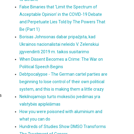
False Binaries that 'Limit the Spectrum of
Acceptable Opinion' in the COVID-19 Debate
and Perpetuate Lies Told by The Powers That
Be (Part 1)
Borisas Johnsonas dabar pripažįsta, kad
Ukrainos nacionalistai neleido V. Zelenskiui
įgyvendinti 2019 m. taikos susitarimo
When Dissent Becomes a Crime: The War on
Political Speech Begins
Debtpocalypse - The German cartel parties are
beginning to lose control of their own political
system, and this is making them a little crazy
a
Nekilnojamojo turto mokesčio įvedimas yra
valstybės apiplėšimas
How you were poisoned with aluminium and
what you can do
Hundreds of Studies Show DMSO Transforms