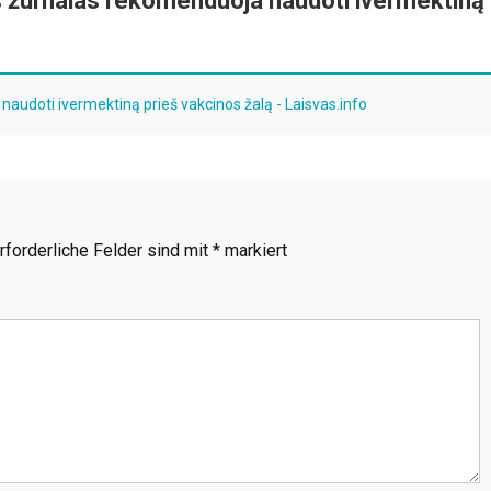
s žurnalas rekomenduoja naudoti ivermektiną
audoti ivermektiną prieš vakcinos žalą - Laisvas.info
rforderliche Felder sind mit
*
markiert