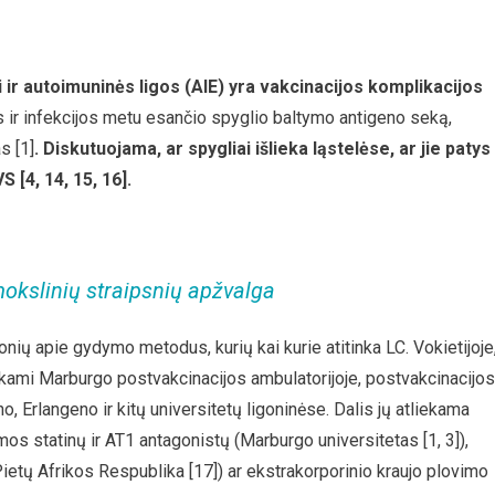
 ir autoimuninės ligos (AIE) yra vakcinacijos komplikacijos
jos ir infekcijos metu esančio spyglio baltymo antigeno seką,
s [1]
.
Diskutuojama, ar spygliai išlieka ląstelėse, ar jie patys
S [4, 14, 15, 16].
mokslinių straipsnių apžvalga
nių apie gydymo metodus, kurių kai kurie atitinka LC. Vokietijoje
kami Marburgo postvakcinacijos ambulatorijoje, postvakcinacijos
, Erlangeno ir kitų universitetų ligoninėse. Dalis jų atliekama
mos statinų ir AT1 antagonistų (Marburgo universitetas [1, 3]),
Pietų Afrikos Respublika [17]) ar ekstrakorporinio kraujo plovimo