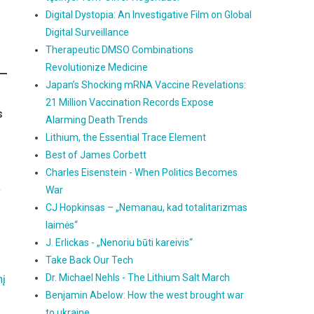
Digital Dystopia: An Investigative Film on Global
Digital Surveillance
Therapeutic DMSO Combinations
Revolutionize Medicine
Japan’s Shocking mRNA Vaccine Revelations:
21 Million Vaccination Records Expose
s
Alarming Death Trends
Lithium, the Essential Trace Element
Best of James Corbett
Charles Eisenstein - When Politics Becomes
,
War
CJ Hopkinsas – „Nemanau, kad totalitarizmas
laimės“
J. Erlickas - „Nenoriu būti kareivis“
Take Back Our Tech
Dr. Michael Nehls - The Lithium Salt March
nį
Benjamin Abelow: How the west brought war
to ukraine