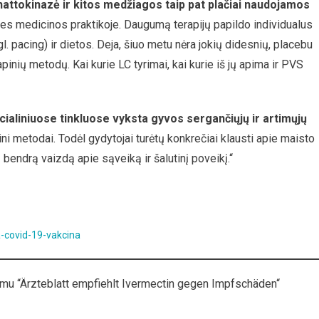
attokinazė ir kitos medžiagos taip pat plačiai naudojamos
lies medicinos praktikoje. Daugumą terapijų papildo individualus
 pacing) ir dietos. Deja, šiuo metu nėra jokių didesnių, placebu
inių metodų. Kai kurie LC tyrimai, kai kurie iš jų apima ir PVS
ocialiniuose tinkluose vyksta gyvos sergančiųjų ir artimųjų
ni metodai. Todėl gydytojai turėtų konkrečiai klausti apie maisto
bendrą vaizdą apie sąveiką ir šalutinį poveikį.“
a-covid-19-vakcina
imu “Ärzteblatt empfiehlt Ivermectin gegen Impfschäden“