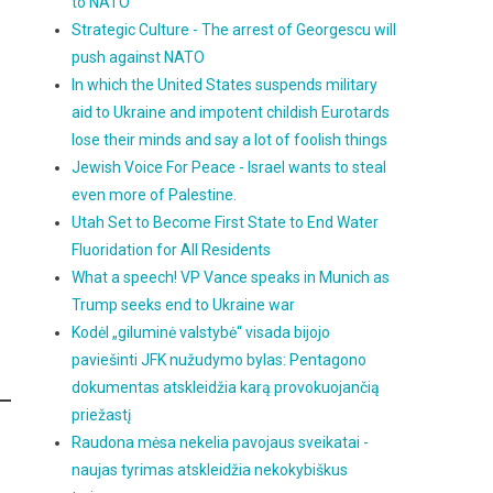
to NATO
Strategic Culture - The arrest of Georgescu will
push against NATO
In which the United States suspends military
aid to Ukraine and impotent childish Eurotards
lose their minds and say a lot of foolish things
Jewish Voice For Peace - Israel wants to steal
even more of Palestine.
Utah Set to Become First State to End Water
Fluoridation for All Residents
What a speech! VP Vance speaks in Munich as
Trump seeks end to Ukraine war
Kodėl „giluminė valstybė“ visada bijojo
paviešinti JFK nužudymo bylas: Pentagono
dokumentas atskleidžia karą provokuojančią
priežastį
Raudona mėsa nekelia pavojaus sveikatai -
naujas tyrimas atskleidžia nekokybiškus