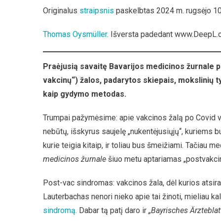
Voki
Originalus
straipsnis
paskelbtas 2024 m. rugsėjo 10
Med
Žurn
Thomas Oysmüller
. Išversta padedant www.DeepL.c
Rek
Nau
Iver
Praėjusią savaitę Bavarijos medicinos žurnale 
Prie
vakcinų“) žalos, padarytos skiepais, mokslinių t
Vak
Žalą
kaip gydymo metodas.
Trumpai pažymėsime: apie vakcinos žalą po Covid vak
nebūtų, išskyrus saujelę „nukentėjusiųjų“, kuriems b
kurie teigia kitaip, ir toliau bus šmeižiami. Tačiau m
medicinos žurnale
šiuo metu aptariamas „postvakci
Post-vac sindromas: vakcinos žala, dėl kurios atsir
Lauterbachas nenori nieko apie tai žinoti, mieliau k
sindromą.
Dabar tą patį daro ir
„Bayrisches Ärzteblatt