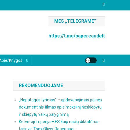
MES „TELEGRAME“
https://t.me/sapereaudelt
Apie/knygos
REKOMENDUOJAME
„Nepatogus tyrimas“ – apdovanojimas pelnęs
dokumentinis filmas apie mokslinį neskiepytų
ir skiepytų vaikų palyginimą
Ketvirtoji imperija – ES kaip nacių diktatūros
tęsinys. Tom-Oliver Regenauer