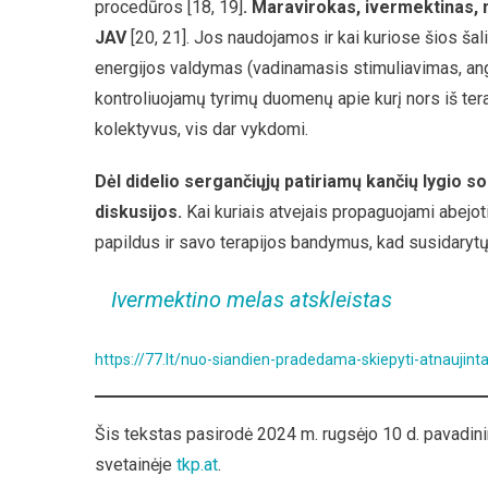
procedūros [18, 19]
.
Maravirokas, ivermektinas, n
JAV
[20, 21]. Jos naudojamos ir kai kuriose šios ša
energijos valdymas (vadinamasis stimuliavimas, angl.
kontroliuojamų tyrimų duomenų apie kurį nors iš terap
kolektyvus, vis dar vykdomi.
Dėl didelio sergančiųjų patiriamų kančių lygio s
diskusijos.
Kai kuriais atvejais propaguojami abejoti
papildus ir savo terapijos bandymus, kad susidarytų 
Ivermektino melas atskleistas
https://77.lt/nuo-siandien-pradedama-skiepyti-atnaujint
Šis tekstas pasirodė 2024 m. rugsėjo 10 d. pavadin
svetainėje
tkp.at
.