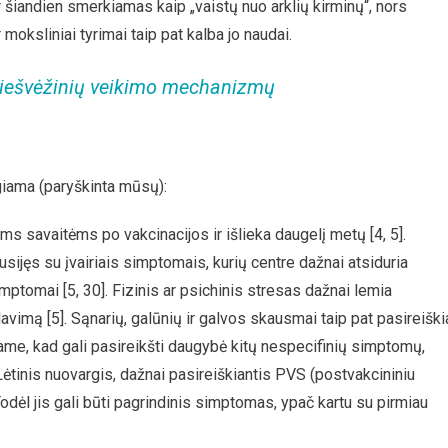
 šiandien smerkiamas kaip „vaistų nuo arklių kirminų“, nors
oksliniai tyrimai taip pat kalba jo naudai.
riešvėžinių veikimo mechanizmų
giama (paryškinta mūsų):
s savaitėms po vakcinacijos ir išlieka daugelį metų [4, 5].
susijęs su įvairiais simptomais, kurių centre dažnai atsiduria
imptomai [5, 30]. Fizinis ar psichinis stresas dažnai lemia
imą [5]. Sąnarių, galūnių ir galvos skausmai taip pat pasireiški
tame, kad gali pasireikšti daugybė kitų nespecifinių simptomų,
Lėtinis nuovargis, dažnai pasireiškiantis PVS (postvakcininiu
 Todėl jis gali būti pagrindinis simptomas, ypač kartu su pirmiau