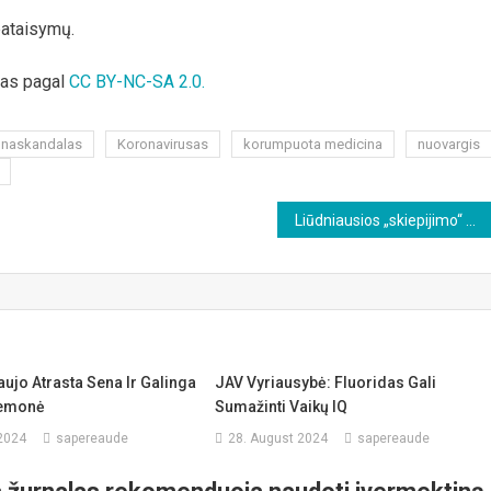
pataisymų.
otas pagal
CC BY-NC-SA 2.0.
onaskandalas
Koronavirusas
korumpuota medicina
nuovargis
Liūdniausios „skiepijimo“ priežastys
ujo Atrasta Sena Ir Galinga
JAV Vyriausybė: Fluoridas Gali
emonė
Sumažinti Vaikų IQ
 2024
sapereaude
28. August 2024
sapereaude