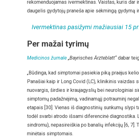
rekomenduojamas ivermektinas. Vaistas, kuris dar ir
daugelis gydytojų praneša apie sėkmingą gydymą ir m
Ivermektinas pasižymi mažiausiai 15 p
Per mažai tyrimų
Medicinos žurnale
„Bayrisches Ärzteblatt“
dabar tei
„Būdinga, kad simptomai pasiekia piką praėjus keliom
Panašiai kaip ir Long Covid (LC), klinikinis vaizdas 
nuovargis, širdies ir kraujagyslių bei neurologiniai s
simptomų padažnėjimą, vadinamąjį potrauminį negalav
etapais [30]. Vienas iš diagnostinių sunkumų slypi 
todėl svarbi atrodo išsami diferencinė diagnostika. 
sindromu), nepasireiškia po banalių infekcijų [6, 7].
minėtais simptomais.