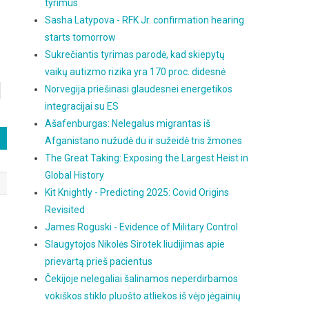
tyrimus
Sasha Latypova - RFK Jr. confirmation hearing
starts tomorrow
Sukrečiantis tyrimas parodė, kad skiepytų
vaikų autizmo rizika yra 170 proc. didesnė
Norvegija priešinasi glaudesnei energetikos
integracijai su ES
Ašafenburgas: Nelegalus migrantas iš
Afganistano nužudė du ir sužeidė tris žmones
The Great Taking: Exposing the Largest Heist in
Global History
Kit Knightly - Predicting 2025: Covid Origins
Revisited
James Roguski - Evidence of Military Control
Slaugytojos Nikolės Sirotek liudijimas apie
prievartą prieš pacientus
Čekijoje nelegaliai šalinamos neperdirbamos
vokiškos stiklo pluošto atliekos iš vėjo jėgainių