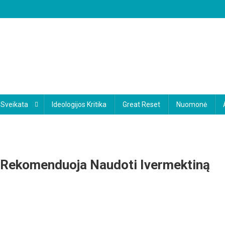
Sveikata
Ideologijos Kritika
Great Reset
Nuomonė
s Rekomenduoja Naudoti Ivermektiną