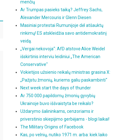
menčių
Ar Trumpas pasieks taiką? Jeffrey Sachs,
Alexander Mercouris ir Glenn Diesen
Masiniai protestai Rumunijoje dėl atšauktų
rinkimų! ES atskleidžia savo antidemokratinį
veidą.
„Vergai nekovoja“: AfD atstovė Alice Weidel
išskirtinis interviu leidiniui „The American
Conservative"
Vokietijos užsienio reikalų ministras grasina X:
„Pažįstu žmonių, kuriems galiu paskambinti“
Next week start the days of thunder
Ar 750 000 papildomų žmonių gyvybių
Ukrainoje buvo iššvaistyta be reikalo?
Uždarymo šalininkams, cenzoriams ir
priverstinio skiepijimo gerbėjams - blogi laikai!
The Military Origins of Facebook
Kas, po velnių, nutiko 1971 m. arba: kiek laiko