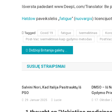
Išversta padedant www.DeepL.com/Translator. Be 
Hatdow
paveikslėlis „
fatigue
“ (
nuovargis
) licenciju
Tagged
Covid 19
fatigue
Ivermektinas
Kor
Post-Vac: ivermektinas kaip gydymo metodas
PostVac
Beitragsnavigation
Didžioji Britanija galėtų pasimokyti iš griežtos Šveicarijos pozicijos migracijos klausimu
SUSIJĘ STRAIPSNIAI
Salvini Nori, Kad Italija Pasitrauktų Iš
DMSO – Iš Na
PSO
Gydymo Pri
29. Januar 2025
Lucie
17. Oktober