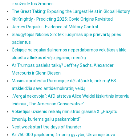
ir sužeidė tris žmones
The Great Taking: Exposing the Largest Heist in Global History
Kit Knightly - Predicting 2025: Covid Origins Revisited
James Roguski - Evidence of Military Control
Slaugytojos Nikolės Sirotek liudijimas apie prievartą prieš
pacientus
Čekijoje nelegaliai šalinamos neperdirbamos vokiškos stiklo
pluošto atliekos iš vėjo jėgainių menčių
Ar Trumpas pasieks taiką? Jeffrey Sachs, Alexander
Mercouris ir Glenn Diesen
Masiniai protestai Rumunijoje dėl atšauktų rinkimų! ES
atskleidžia savo antidemokratinį veidą.
„Vergai nekovoja“: AfD atstovė Alice Weidel išskirtinis interviu
leidiniui „The American Conservative"
Vokietijos užsienio reikalų ministras grasina X: „Pažįstu
žmonių, kuriems galiu paskambinti“
Next week start the days of thunder
Ar 750 000 papildomų žmonių gyvybių Ukrainoje buvo