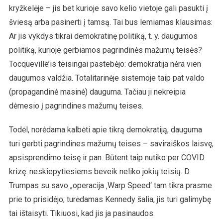
kryžkelėje – jis bet kurioje savo kelio vietoje gali pasukti į
šviesą arba pasinerti į tamsą. Tai bus lemiamas klausimas:
Ar jis vykdys tikrai demokratinę politiką, t. y. daugumos
politiką, kurioje gerbiamos pagrindinės mažumų teisės?
Tocqueville’is teisingai pastebėjo: demokratija nėra vien
daugumos valdžia. Totalitarinėje sistemoje taip pat valdo
(propagandinė masinė) dauguma. Tačiau ji nekreipia
dėmesio į pagrindines mažumų teises.
Todėl, norėdama kalbėti apie tikrą demokratiją, dauguma
turi gerbti pagrindines mažumų teises – saviraiškos laisvę,
apsisprendimo teisę ir pan. Būtent taip nutiko per COVID
krizę: neskiepytiesiems beveik neliko jokių teisių. D.
Trumpas su savo „operacija ‚Warp Speed‘ tam tikra prasme
prie to prisidėjo; turėdamas Kennedy šalia, jis turi galimybę
tai ištaisyti. Tikiuosi, kad jis ja pasinaudos.