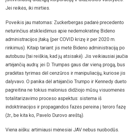
Jei reikės, iki mirties.
Poveikis jau matomas: Zuckerbergas padarė precedento
neturinčius atskleidimus apie nedemokratinę Bideno
administracijos įtaką (per COVID krizę ir per 2020 m.
rinkimus). Kitaip tariant: jis metė Bideno administraciją po
autobusu (tai reiškia, kad jų atsisakė). Jis veikiausiai jaučia
artėjančią audrą: jei D. Trumpas gaus dar vieną progą, bus
pradėtas tyrimas dėl cenzūros ir manipuliacijų, kuriose jis
dalyvavo. O panika dėl artėjančio Trumpo ir Kennedy dueto
pagreitina ne tokius malonius didžiojo mūsų visuomenės
totalitarizavimo proceso aspektus: sistema iš
indoktrinacijos ir propagandos fazės pereina į teroro fazę
(žr., be kita ko, Pavelo Durovo areštą).
Viena aišku: artimiausi mėnesiai JAV nebus nuobodūs.