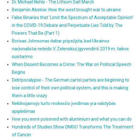
Dr. Michael Nehls - The Lithium Salt March
Benjamin Abelow: How the west brought war to ukraine
False Binaries that 'Limit the Spectrum of Acceptable Opinion'
in the COVID-19 Debate and Perpetuate Lies Told by The
Powers That Be (Part 1)
Borisas Johnsonas dabar pripažįsta, kad Ukrainos
nacionalistai neleido V. Zelenskiui įgyvendinti 2019 m. taikos
susitarimo
When Dissent Becomes a Crime: The War on Political Speech
Begins
Debtpocalypse - The German cartel parties are beginning to
lose control of their own political system, and this is making
them a little crazy
Nekilnojamojo turto mokesčio įvedimas yra valstybės
apiplėšimas
How you were poisoned with aluminium and what you can do
Hundreds of Studies Show DMSO Transforms The Treatment
of Cancer