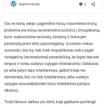
Esu ne kartą sakęs: pagrindinė mūsų visuomenės krizių
problema yra mūsų racionalistinis požiūris į žmogiškumą,
kuris suabsoliutina racionalų žinojimą ir teikia jam
pirmenybę prieš etinį sąmoningumą. Iš esmės viskas
susiveda į štai ką: tiek, kiek respublikonai veiks pagal
vyraujančią (racionalistinę) pasaulėžiūrą, jie lygiai taip pat
lengvai ir toliau sudarys sąlygas totalitarizmui. Galiausiai
jie arba patys taps totalitariniais, galbūt kitaip nei
demokratai, bet vis tiek totalitariniais, arba sudarys
sąlygas nesustabdomam kitos totalitarinės partijos
iškilimui.
Todėl tikrasis darbas yra ištirti, kaip galėtume peržengti