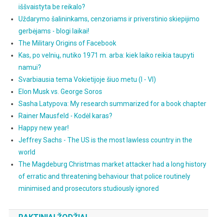
iššvaistyta be reikalo?
Uždarymo šalininkams, cenzoriams ir priverstinio skiepijimo
gerbėjams - blogi laikai!
The Military Origins of Facebook
Kas, po velnių, nutiko 1971 m. arba: kiek laiko reikia taupyti
namui?
Svarbiausia tema Vokietijoje šiuo metu (I - VI)
Elon Musk vs. George Soros
Sasha Latypova: My research summarized for a book chapter
Rainer Mausfeld - Kodėl karas?
Happy new year!
Jeffrey Sachs - The US is the most lawless country in the
world
The Magdeburg Christmas market attacker had a long history
of erratic and threatening behaviour that police routinely
minimised and prosecutors studiously ignored