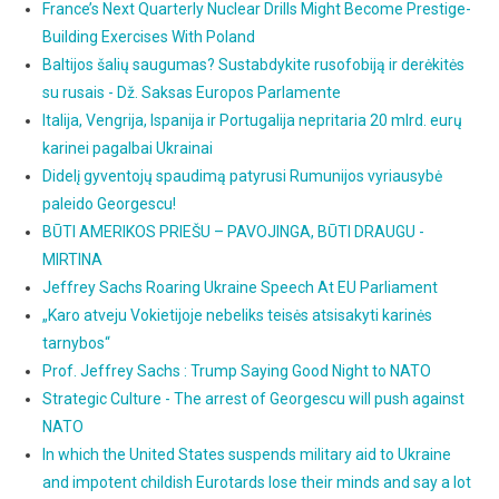
France’s Next Quarterly Nuclear Drills Might Become Prestige-
Building Exercises With Poland
Baltijos šalių saugumas? Sustabdykite rusofobiją ir derėkitės
su rusais - Dž. Saksas Europos Parlamente
Italija, Vengrija, Ispanija ir Portugalija nepritaria 20 mlrd. eurų
karinei pagalbai Ukrainai
Didelį gyventojų spaudimą patyrusi Rumunijos vyriausybė
paleido Georgescu!
BŪTI AMERIKOS PRIEŠU – PAVOJINGA, BŪTI DRAUGU -
MIRTINA
Jeffrey Sachs Roaring Ukraine Speech At EU Parliament
„Karo atveju Vokietijoje nebeliks teisės atsisakyti karinės
tarnybos“
Prof. Jeffrey Sachs : Trump Saying Good Night to NATO
Strategic Culture - The arrest of Georgescu will push against
NATO
In which the United States suspends military aid to Ukraine
and impotent childish Eurotards lose their minds and say a lot