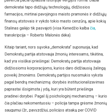
paverčia pačia opiausia istorijoje vergijos forma. Dabar
demokratai tapo didžiųjų technologijų, didžiosios
farmacijos, mirtinai pavojingos maisto pramonės ir didžiųjų
finansų atstovais ir vykdo tokio masto cenzūrą, apie kokią
Stalinas galėjo tik pasvajoti (visa Kenedžio kalba
čia,
transkripcija – Roberto Malonės dėka).
Kitaip tariant, nors sąvoka „demokrata“ suponuoja, kad
Demokratų partija atstovauja žmonių interesams, tikėtina,
kad yra visiškai priešingai: Demokratų partija atstovauja
didžiosioms korporacijoms, kurios daro didžiausią žalingą
poveikį žmonėms. Demokratų partijos nuosmukis vyksta
pagal bendrą mechanizmą: dorybės institucionalizavimas
paprastai išsigimsta į ydą, kuri yra būtent priešinga
pradinei dorybei. Pagal šį psichologinį mechanizmą – kurio
čia plačiau nekomentuosiu – policija tampa grėsme žmonių
saugumui (žr., pavyzdžiui, policijos atsaką per COVID