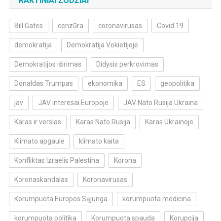
RAKTINIAI ŽODŽIAI
Bill Gates
cenzūra
coronavirusas
Covid 19
demokratija
Demokratija Vokietijoje
Demokratijos iširimas
Didysis perkrovimas
Donaldas Trumpas
ekonomika
ES
geopolitika
jav
JAV interesai Europoje
JAV Nato Rusija Ukraina
Karas ir verslas
Karas Nato Rusija
Karas Ukrainoje
Klimato apgaulė
klimato kaita
Konfliktas Izraelis Palestina
Korona
Koronaskandalas
Koronavirusas
Korumpuota Europos Sąjunga
korumpuota medicina
korumpuota politika
Korumpuota spauda
Korupcija