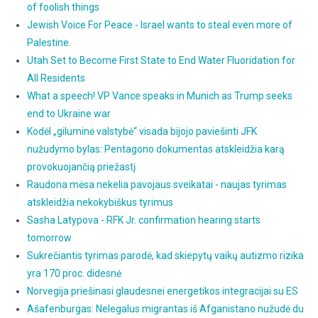
of foolish things
Jewish Voice For Peace - Israel wants to steal even more of
Palestine.
Utah Set to Become First State to End Water Fluoridation for
All Residents
What a speech! VP Vance speaks in Munich as Trump seeks
end to Ukraine war
Kodėl „giluminė valstybė“ visada bijojo paviešinti JFK
nužudymo bylas: Pentagono dokumentas atskleidžia karą
provokuojančią priežastį
Raudona mėsa nekelia pavojaus sveikatai - naujas tyrimas
atskleidžia nekokybiškus tyrimus
Sasha Latypova - RFK Jr. confirmation hearing starts
tomorrow
Sukrečiantis tyrimas parodė, kad skiepytų vaikų autizmo rizika
yra 170 proc. didesnė
Norvegija priešinasi glaudesnei energetikos integracijai su ES
Ašafenburgas: Nelegalus migrantas iš Afganistano nužudė du