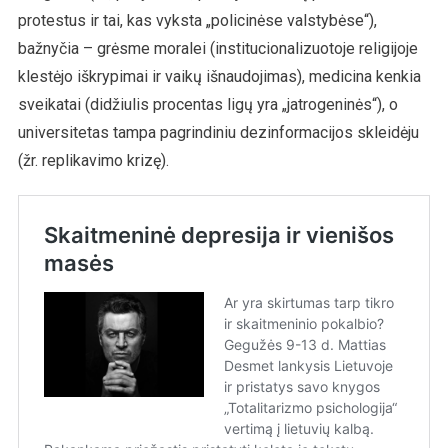
protestus ir tai, kas vyksta „policinėse valstybėse“),
bažnyčia – grėsme moralei (institucionalizuotoje religijoje
klestėjo iškrypimai ir vaikų išnaudojimas), medicina kenkia
sveikatai (didžiulis procentas ligų yra „jatrogeninės“), o
universitetas tampa pagrindiniu dezinformacijos skleidėju
(žr. replikavimo krizę).