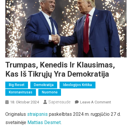
Trumpas, Kenedis Ir Klausimas,
Kas Iš Tikrųjų Yra Demokratija
Big Reset
Demokratija
Ideologijos Kritika
Koronavirusas
Nuomonė
Sapereaude
On
18. Oktober 2024
Leave A Comment
Trumpas,
Originalus
straipsnis
paskelbtas 2024 m. rugpjūčio 27 d.
Kenedis
svetainėje
Mattias Desmet
.
Ir
Klausimas,