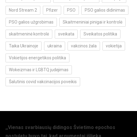
Nord Stream 2
Pfizer
PSO
PSO galios didinimas
PSO galios užgrobimas
Skaitmeniniai pinigai ir kontrolė
skaitmeninė kontrolė
sveikata
Sveikatos politika
Taika Ukrainoje
ukraina
vakcinos žala
vokietija
Vokietijos energetikos politika
Wokeizmas ir LGBTQ judėjimas
Šalutinis covid vakcinacijos poveikis
,,Vienas svarbiausių didingos Švietimo epochos
postulatų buvo tai, kad argumentai išlieka