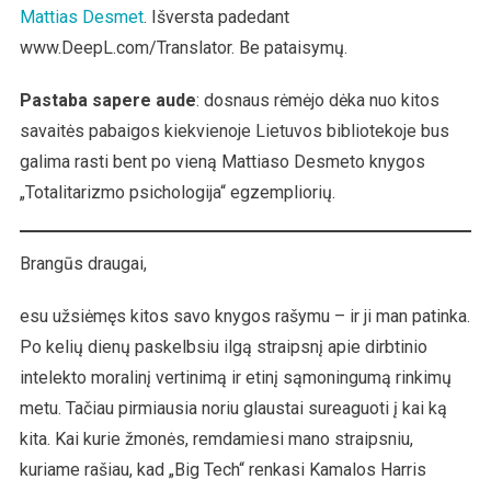
Kas
Mattias Desmet
. Išversta padedant
Iš
www.DeepL.com/Translator. Be pataisymų.
Tikrųjų
Yra
Pastaba sapere aude
: dosnaus rėmėjo dėka nuo kitos
Demokratija
savaitės pabaigos kiekvienoje Lietuvos bibliotekoje bus
galima rasti bent po vieną Mattiaso Desmeto knygos
„Totalitarizmo psichologija“ egzempliorių.
Brangūs draugai,
esu užsiėmęs kitos savo knygos rašymu – ir ji man patinka.
Po kelių dienų paskelbsiu ilgą straipsnį apie dirbtinio
intelekto moralinį vertinimą ir etinį sąmoningumą rinkimų
metu. Tačiau pirmiausia noriu glaustai sureaguoti į kai ką
kita. Kai kurie žmonės, remdamiesi mano straipsniu,
kuriame rašiau, kad „Big Tech“ renkasi Kamalos Harris