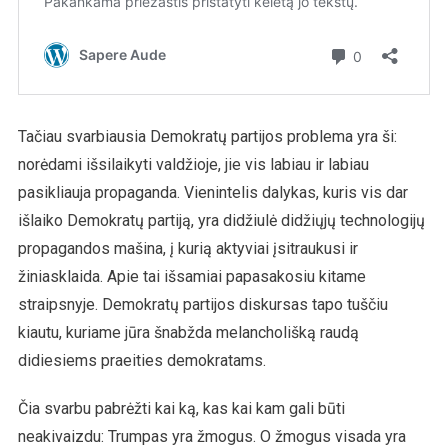
Tačiau svarbiausia Demokratų partijos problema yra ši:
norėdami išsilaikyti valdžioje, jie vis labiau ir labiau
pasikliauja propaganda. Vienintelis dalykas, kuris vis dar
išlaiko Demokratų partiją, yra didžiulė didžiųjų technologijų
propagandos mašina, į kurią aktyviai įsitraukusi ir
žiniasklaida. Apie tai išsamiai papasakosiu kitame
straipsnyje. Demokratų partijos diskursas tapo tuščiu
kiautu, kuriame jūra šnabžda melancholišką raudą
didiesiems praeities demokratams.
Čia svarbu pabrėžti kai ką, kas kai kam gali būti
neakivaizdu: Trumpas yra žmogus. O žmogus visada yra