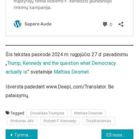
Šis tekstas pasirodė 2024 m. rugpjūčio 27 d. pavadinimu
„
Trump, Kennedy and the question what Democracy
actually is
” svetainėje
Mattias Desmet
.
Išversta padedant www.DeepL.com/Translator. Be
pataisymų.
Tagged
Donaldas Trumpas
Mattias Desmet
Rinkimai JAV
Robert F. Kennedy
Totalitarizmas
Beitragsnavigation
Tyrimas: NATO šalyse įsikūrusios civilinės oro linijų bendrovės dalyvauja geoinžinerijos veikloje
ES nuosmukis