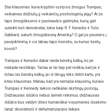
Štai klausimas: kuria kryptimi vystysis žmogus Trumpas,
veikiamas didžiulių jį veikiančių psichologinių jėgų? Ar jis
taps žmogiškesnis ir pasinaudos galimybe, kurią gali
suteikti keli demokratai, tokie kaip R. F. Kenedis ir Tulsi
Gabbard, sukurti žmogiškesnę Ameriką? O gal jis pasiners į
pasipiktinimą ir vis labiau taps monstru, su kuriuo turėtų
kovoti?
Trampas ir Kenedis dabar randa bendrą kalbą, ko jie
niekada nesitikėjo. Tačiau ar tai taip pat reiškia, kad jie ir
toliau ras bendrą kalbą, jei iš tikrųjų teks dirbti kartu, yra
kitas klausimas. Manau, kad yra nemažai klausimų, kuriais
Trumpas ir Kennedy laikosi radikaliai skirtingų pozicijų.
Didžiausias iššūkis nebus laimėti rinkimus; didžiausias
iššūkis bus valdyti išties humaniškai visuomenės išsekimo
(angl. desolation) ir dehumanizacijos laikais.