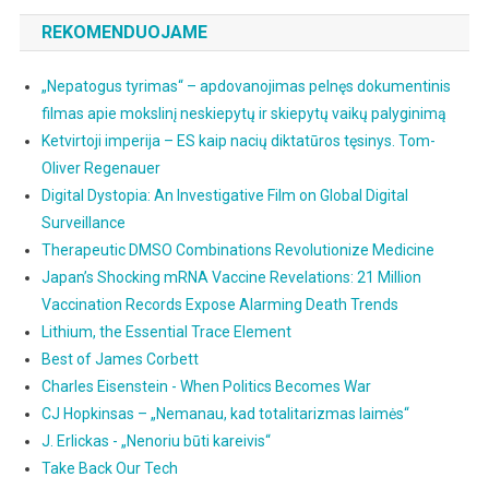
REKOMENDUOJAME
„Nepatogus tyrimas“ – apdovanojimas pelnęs dokumentinis
filmas apie mokslinį neskiepytų ir skiepytų vaikų palyginimą
Ketvirtoji imperija – ES kaip nacių diktatūros tęsinys. Tom-
Oliver Regenauer
Digital Dystopia: An Investigative Film on Global Digital
Surveillance
Therapeutic DMSO Combinations Revolutionize Medicine
Japan’s Shocking mRNA Vaccine Revelations: 21 Million
Vaccination Records Expose Alarming Death Trends
Lithium, the Essential Trace Element
Best of James Corbett
Charles Eisenstein - When Politics Becomes War
CJ Hopkinsas – „Nemanau, kad totalitarizmas laimės“
J. Erlickas - „Nenoriu būti kareivis“
Take Back Our Tech