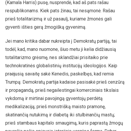
(Kamala Harris) pusę, nusprendė, kad aš pats rašau
respublikonams. Kiek pats žinau, tai nesąmonė. Rašau
prieš totalitarizmą ir už pasaulį, kuriame žmonės gali
gyventi išties gerą žmogišką gyvenimą.
Jei mano kritika dabar nukreipta į Demokratų partiją, tai
todėl, kad, mano nuomone, šiuo metu ji kelia didžiausią
totalitarizmo grėsmę, nes sklandžiai prisitaiko prie
technokratinės globalistinių institucijų ideologijos. Kaip
praėjusią savaitę sakė Kenedis, paskelbęs, kad remia
Trumpą: Demokratų partija kadaise pasisakė prieš cenzūrą
ir propagandą, prieš negailestingai komerciniais tikslais
vykdomą ir mirtinai pavojingą gyventojų perdėtą
medikalizaciją; prieš monstrišką maisto pramonę,
skatinančią nutukimą ir diabetą iki stulbinančių mastų;
prieš stambaus kapitalo smaugimą, kuris paprastą žmogų