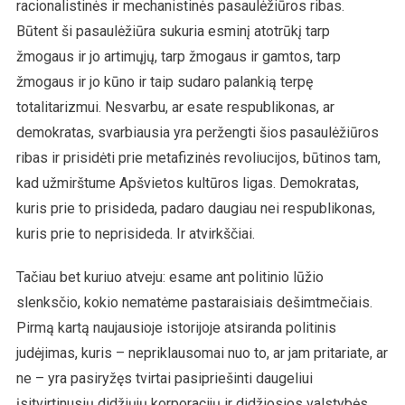
racionalistinės ir mechanistinės pasaulėžiūros ribas.
Būtent ši pasaulėžiūra sukuria esminį atotrūkį tarp
žmogaus ir jo artimųjų, tarp žmogaus ir gamtos, tarp
žmogaus ir jo kūno ir taip sudaro palankią terpę
totalitarizmui. Nesvarbu, ar esate respublikonas, ar
demokratas, svarbiausia yra peržengti šios pasaulėžiūros
ribas ir prisidėti prie metafizinės revoliucijos, būtinos tam,
kad užmirštume Apšvietos kultūros ligas. Demokratas,
kuris prie to prisideda, padaro daugiau nei respublikonas,
kuris prie to neprisideda. Ir atvirkščiai.
Tačiau bet kuriuo atveju: esame ant politinio lūžio
slenksčio, kokio nematėme pastaraisiais dešimtmečiais.
Pirmą kartą naujausioje istorijoje atsiranda politinis
judėjimas, kuris – nepriklausomai nuo to, ar jam pritariate, ar
ne – yra pasiryžęs tvirtai pasipriešinti daugeliui
įsitvirtinusių didžiųjų korporacijų ir didžiosios valstybės.