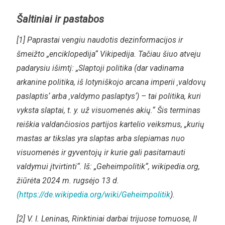
Šaltiniai ir pastabos
[1] Paprastai vengiu naudotis dezinformacijos ir
šmeižto „enciklopedija“ Vikipedija. Tačiau šiuo atveju
padarysiu išimtį: „Slaptoji politika (dar vadinama
arkanine politika, iš lotyniškojo arcana imperii ‚valdovų
paslaptis‘ arba ‚valdymo paslaptys‘) – tai politika, kuri
vyksta slaptai, t. y. už visuomenės akių.“ Šis terminas
reiškia valdančiosios partijos kartelio veiksmus, „kurių
mastas ar tikslas yra slaptas arba slepiamas nuo
visuomenės ir gyventojų ir kurie gali pasitarnauti
valdymui įtvirtinti“. Iš: „Geheimpolitik“, wikipedia.org,
žiūrėta 2024 m. rugsėjo 13 d.
(https://de.wikipedia.org/wiki/Geheimpolitik
).
[2] V. I. Leninas, Rinktiniai darbai trijuose tomuose, II