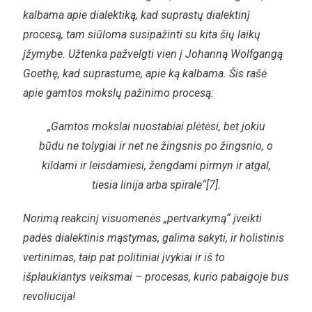
kalbama apie dialektiką, kad suprastų dialektinį
procesą, tam siūloma susipažinti su kita šių laikų
įžymybe. Užtenka pažvelgti vien į Johanną Wolfgangą
Goethę, kad suprastume, apie ką kalbama. Šis rašė
apie gamtos mokslų pažinimo procesą:
„Gamtos mokslai nuostabiai plėtėsi, bet jokiu
būdu ne tolygiai ir net ne žingsnis po žingsnio, o
kildami ir leisdamiesi, žengdami pirmyn ir atgal,
tiesia linija arba spirale“[7].
Norimą reakcinį visuomenės „pertvarkymą“ įveikti
padės dialektinis mąstymas, galima sakyti, ir holistinis
vertinimas, taip pat politiniai įvykiai ir iš to
išplaukiantys veiksmai – procesas, kurio pabaigoje bus
revoliucija!