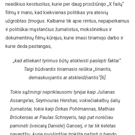
neaiškius keistuolius, kurie per daug prisižiūrėjo „X failų“
filmų ir mano, kad kiekvienas politikas yra ateivių
užgrobtas žmogus. Kalbame tik apie rimtus, nepaperkamus
ir politiškai mąstančius žurnalistus, mokslininkus ir
dokumentinių filmų kūrėjus, kurie imasi tiriamojo darbo ir
kurie deda pastangas,
„kad atliekant tyrimus būtų atskleisti paslėpti faktai“.
Taigi būdvardis tiriamasis reiškia „tiriantis,
demaskuojantis ar atskleidžiantis“[6].
Tokie sąžiningi nepriklausomi tyrėjai kaip Julianas
Assange’as, Seymouras Hershas, vokiečiakalbių šalių
žurnalistai, tokie kaip Dirkas Pohlmannas, Mathias
Bröckersas ar Paulas Schreyeris, taip pat norėčiau
paminėti šveicarą Daniele’į Ganserį, ir tai tik keletas
pavardžių, kurie nuoširdžiai trokšta pažinti ir bando