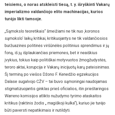
teisiems, o noras atskleisti tiesą, t. y. išryškinti Vakarų
imperializmo valdančiojo elito machinacijas, kurios
turėjo likti tamsoje.
„Sąmokslo teoretikais“ šmeižiami ne tik nuo ‚koronos
sąmokslo‘ laikų kritikai, kritikuojantys ne tik valdančiosios
buržuazinės politinės viršūnėlės politinius sprendimus ir jų
foną, iš jų išplaukiančias priemones, bet ir neaiškius
įvykius, tokius kaip politiškai motyvuotos žmogžudystės,
teroro aktai, korupcija ir Vakarų inicijuotų karų pateisinimas.
Šį terminą po viešos Džono F. Kenedžio egzekucijos
Dalase sugalvojo CŽV – tai buvo sąmoningai naudojamas
stigmatizuojantis ginklas prieš oficialios, itin prieštaringos
Warreno komisijos atlikto nužudymo tyrimo ataskaitos
kritikus (raktinis žodis „ magiškoji kulka“), kuriuo jie turėjo
būti paversti nepatikimais ir nutildyti.