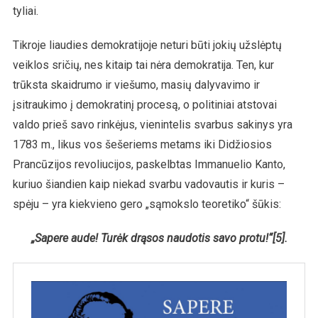
tyliai.
Tikroje liaudies demokratijoje neturi būti jokių užslėptų
veiklos sričių, nes kitaip tai nėra demokratija. Ten, kur
trūksta skaidrumo ir viešumo, masių dalyvavimo ir
įsitraukimo į demokratinį procesą, o politiniai atstovai
valdo prieš savo rinkėjus, vienintelis svarbus sakinys yra
1783 m., likus vos šešeriems metams iki Didžiosios
Prancūzijos revoliucijos, paskelbtas Immanuelio Kanto,
kuriuo šiandien kaip niekad svarbu vadovautis ir kuris –
spėju – yra kiekvieno gero „sąmokslo teoretiko“ šūkis:
„Sapere aude! Turėk drąsos naudotis savo protu!“[5].