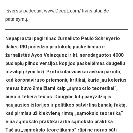
Demokratijos!
Išversta padedant www.DeepL.com/Translator. Be
pataisymų.
Nepaprastai pagirtinas žurnalisto Paulo Schreyerio
dalies RKI posėdžio protokolų paskelbimas ir
žurnalistės Ayos Velazquez ir kt. neredaguotos 4000
puslapių pilnos versijos kopijos paskelbimas daugeliu
atžvilgių žymi lūžį. Protokolai visiškai aiškiai parodo,
kad koronaviruso priemonių kritikai, kurie jau kelerius
metus buvo šmeižiami kaip „sąmokslo teoretikai“,
buvo ir tebėra teisūs. Daugybė kitų pavyzdžių iš
naujausios istorijos ir politikos patvirtina banalų faktą,
kad pirmiau už kiekvieną rimtą „sąmokslo teoretiką“
eina sąmokslo praktikai arba sąmokslo praktika.
Tačiau „sąmokslo teoretikams“ rūpi ne noras būti