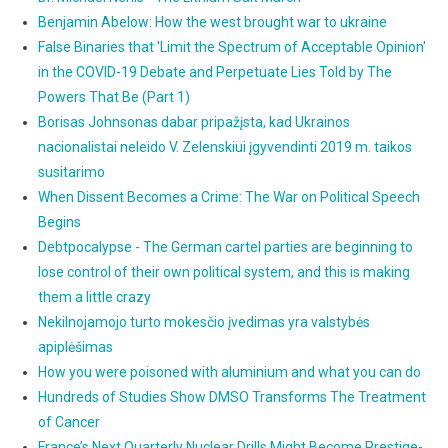
Benjamin Abelow: How the west brought war to ukraine
False Binaries that 'Limit the Spectrum of Acceptable Opinion'
in the COVID-19 Debate and Perpetuate Lies Told by The
Powers That Be (Part 1)
Borisas Johnsonas dabar pripažįsta, kad Ukrainos
nacionalistai neleido V. Zelenskiui įgyvendinti 2019 m. taikos
susitarimo
When Dissent Becomes a Crime: The War on Political Speech
Begins
Debtpocalypse - The German cartel parties are beginning to
lose control of their own political system, and this is making
them a little crazy
Nekilnojamojo turto mokesčio įvedimas yra valstybės
apiplėšimas
How you were poisoned with aluminium and what you can do
Hundreds of Studies Show DMSO Transforms The Treatment
of Cancer
France’s Next Quarterly Nuclear Drills Might Become Prestige-