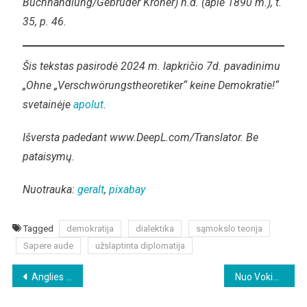
Buchhandlung/Gebrüder Kröner) n.d. (apie 1890 m.), t.
35, p. 46.
Šis tekstas pasirodė 2024 m. lapkričio 7d. pavadinimu
„Ohne „Verschwörungstheoretiker“ keine Demokratie!“
svetainėje
apolut
.
Išversta padedant www.DeepL.com/Translator. Be
pataisymų.
Nuotrauka:
geralt
,
pixabay
Tagged
demokratija
dialektika
sąmokslo teorija
Sapere aude
užslaptinta diplomatija
Beitragsnavigation
Anglies dioksidas – gyvybės ir išlikimo garantas
Nuo Vokietijos ministrų pasikeitimų, Trumpo pergalės, Putino pasirengimo derėtis iki Orbano pareiškimo, kad Europa negali viena finansuoti karo Ukrainoje – naujienų apžvalga