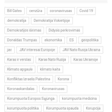
Bill Gates
cenzūra
coronavirusas
Covid 19
demokratija
Demokratija Vokietijoje
Demokratijos iširimas
Didysis perkrovimas
Donaldas Trumpas
ekonomika
ES
geopolitika
jav
JAV interesai Europoje
JAV Nato Rusija Ukraina
Karas ir verslas
Karas Nato Rusija
Karas Ukrainoje
Klimato apgaulė
klimato kaita
Konfliktas Izraelis Palestina
Korona
Koronaskandalas
Koronavirusas
Korumpuota Europos Sąjunga
korumpuota medicina
korumpuota politika
Korumpuota spauda
Korupcija