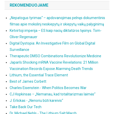
REKOMENDUOJAME
„Nepatogus tyrimas“ – apdovanojimas pelnęs dokumentinis
filmas apie mokslinį neskiepytų ir skiepytų vaikų palyginimą
Ketvirtoji imperija – ES kaip nacių diktatūros tęsinys. Tom-
Oliver Regenauer
Digital Dystopia: An Investigative Film on Global Digital
Surveillance
Therapeutic DMSO Combinations Revolutionize Medicine
Japan’s Shocking mRNA Vaccine Revelations: 21 Million
Vaccination Records Expose Alarming Death Trends
Lithium, the Essential Trace Element
Best of James Corbett
Charles Eisenstein - When Politics Becomes War
CJ Hopkinsas – „Nemanau, kad totalitarizmas laimės“
J. Erlickas - „Nenoriu būti kareivis“
Take Back Our Tech
Dr. Michael Nehls - The Lithium Salt March