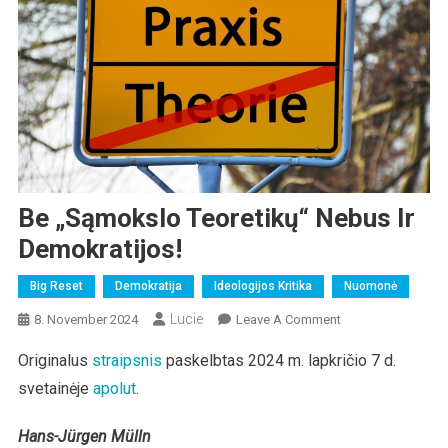
Be „sąmokslo Teoretikų“ Nebus Ir
Demokratijos!
Big Reset
Demokratija
Ideologijos Kritika
Nuomonė
Lucie
On
8. November 2024
Leave A Comment
Be
Originalus
straipsnis
paskelbtas 2024 m. lapkričio 7 d.
„sąmokslo
svetainėje
apolut
.
Teoretikų“
Nebus
Ir
Hans-Jürgen Mülln