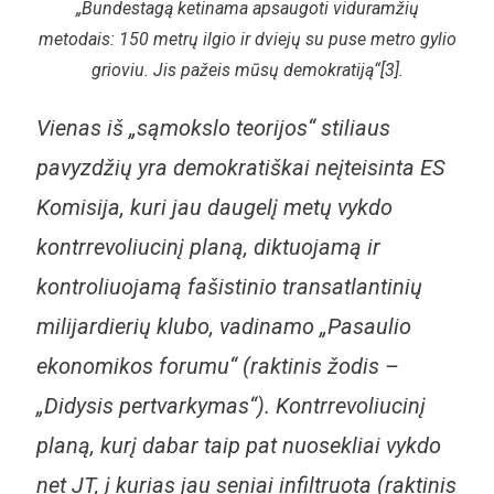
„Bundestagą ketinama apsaugoti viduramžių
metodais: 150 metrų ilgio ir dviejų su puse metro gylio
grioviu. Jis pažeis mūsų demokratiją“[3].
Vienas iš „sąmokslo teorijos“ stiliaus
pavyzdžių yra demokratiškai neįteisinta ES
Komisija, kuri jau daugelį metų vykdo
kontrrevoli
ucinį planą, diktuojamą ir
kontroliuojamą fašistinio transatlantinių
milijardierių klubo, vadinamo „Pasaulio
ekonomikos forumu“ (raktinis žodis –
„Didysis pertvarkymas“). Kontrrevoliucinį
planą, kurį dabar taip pat nuosekliai vykdo
net JT, į kurias jau seniai infiltruota (raktinis