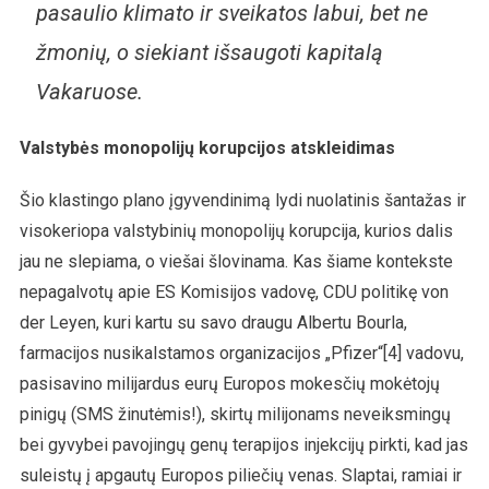
pasaulio klimato ir sveikatos labui, bet ne
žmonių, o siekiant išsaugoti kapitalą
Vakaruose.
Valstybės monopolijų korupcijos atskleidimas
Šio klastingo plano įgyvendinimą lydi nuolatinis šantažas ir
visokeriopa valstybinių monopolijų korupcija, kurios dalis
jau ne slepiama, o viešai šlovinama. Kas šiame kontekste
nepagalvotų apie ES Komisijos vadovę, CDU politikę von
der Leyen, kuri kartu su savo draugu Albertu Bourla,
farmacijos nusikalstamos organizacijos „Pfizer“[4] vadovu,
pasisavino milijardus eurų Europos mokesčių mokėtojų
pinigų (SMS žinutėmis!), skirtų milijonams neveiksmingų
bei gyvybei pavojingų genų terapijos injekcijų pirkti, kad jas
suleistų į apgautų Europos piliečių venas. Slaptai, ramiai ir