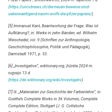
(https://uncutnews.ch/die-neuen-beweise-sind-
ueberwaeltigend-naomi-wolfs-die-pfizer-papiere/
).
[5] Immanuel Kant, Beantwortung der Frage: Was ist
Aufklärung?, in: Werke in zehn Bänden, ed. Wilhelm
Weischedel, vol. 9 (Schriften zur Anthropologie,
Geschichtsphilosophie, Politik und Pädagogik),
Darmstadt 1971, p. 53.
[6] „Investigative“, wiktionary.org, žiūrėta 2024 m.
rugsėjo 13 d.
(https://de.wiktionary.org/wiki/investigativ
).
[7] Iš: „Materialien zur Geschichte der Farbenlehre“, in:
Goethe’s Complete Works in 36 Volumes, Complete
Complete Edition, Stuttgart (J. G. Cotta’sche