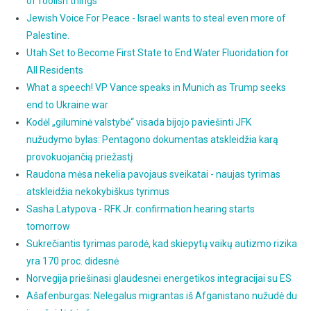
of foolish things
Jewish Voice For Peace - Israel wants to steal even more of
Palestine.
Utah Set to Become First State to End Water Fluoridation for
All Residents
What a speech! VP Vance speaks in Munich as Trump seeks
end to Ukraine war
Kodėl „giluminė valstybė“ visada bijojo paviešinti JFK
nužudymo bylas: Pentagono dokumentas atskleidžia karą
provokuojančią priežastį
Raudona mėsa nekelia pavojaus sveikatai - naujas tyrimas
atskleidžia nekokybiškus tyrimus
Sasha Latypova - RFK Jr. confirmation hearing starts
tomorrow
Sukrečiantis tyrimas parodė, kad skiepytų vaikų autizmo rizika
yra 170 proc. didesnė
Norvegija priešinasi glaudesnei energetikos integracijai su ES
Ašafenburgas: Nelegalus migrantas iš Afganistano nužudė du