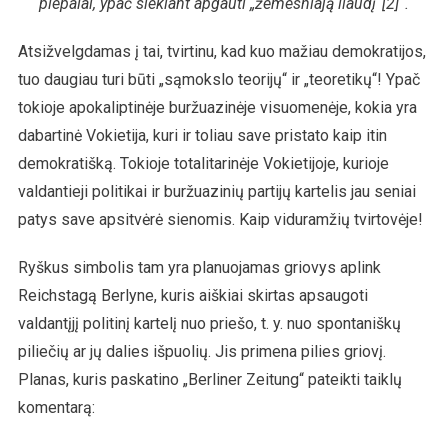
plepalai, ypač siekiant apgauti „žemesniają liaudį“[2]“.
Atsižvelgdamas į tai, tvirtinu, kad kuo mažiau demokratijos,
tuo daugiau turi būti „sąmokslo teorijų“ ir „teoretikų“! Ypač
tokioje apokaliptinėje buržuazinėje visuomenėje, kokia yra
dabartinė Vokietija, kuri ir toliau save pristato kaip itin
demokratišką. Tokioje totalitarinėje Vokietijoje, kurioje
valdantieji politikai ir buržuazinių partijų kartelis jau seniai
patys save apsitvėrė sienomis. Kaip viduramžių tvirtovėje!
Ryškus simbolis tam yra planuojamas griovys aplink
Reichstagą Berlyne, kuris aiškiai skirtas apsaugoti
valdantįjį politinį kartelį nuo priešo, t. y. nuo spontaniškų
piliečių ar jų dalies išpuolių. Jis primena pilies griovį.
Planas, kuris paskatino „Berliner Zeitung“ pateikti taiklų
komentarą: