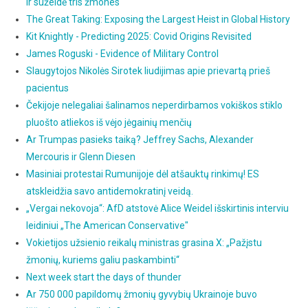
ir sužeidė tris žmones
The Great Taking: Exposing the Largest Heist in Global History
Kit Knightly - Predicting 2025: Covid Origins Revisited
James Roguski - Evidence of Military Control
Slaugytojos Nikolės Sirotek liudijimas apie prievartą prieš
pacientus
Čekijoje nelegaliai šalinamos neperdirbamos vokiškos stiklo
pluošto atliekos iš vėjo jėgainių menčių
Ar Trumpas pasieks taiką? Jeffrey Sachs, Alexander
Mercouris ir Glenn Diesen
Masiniai protestai Rumunijoje dėl atšauktų rinkimų! ES
atskleidžia savo antidemokratinį veidą.
„Vergai nekovoja“: AfD atstovė Alice Weidel išskirtinis interviu
leidiniui „The American Conservative"
Vokietijos užsienio reikalų ministras grasina X: „Pažįstu
žmonių, kuriems galiu paskambinti“
Next week start the days of thunder
Ar 750 000 papildomų žmonių gyvybių Ukrainoje buvo