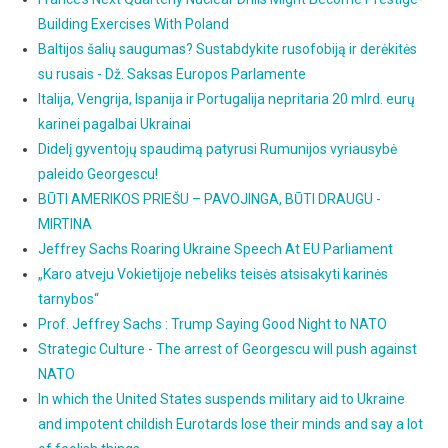
Building Exercises With Poland
Baltijos šalių saugumas? Sustabdykite rusofobiją ir derėkitės
su rusais - Dž. Saksas Europos Parlamente
Italija, Vengrija, Ispanija ir Portugalija nepritaria 20 mlrd. eurų
karinei pagalbai Ukrainai
Didelį gyventojų spaudimą patyrusi Rumunijos vyriausybė
paleido Georgescu!
BŪTI AMERIKOS PRIEŠU – PAVOJINGA, BŪTI DRAUGU -
MIRTINA
Jeffrey Sachs Roaring Ukraine Speech At EU Parliament
„Karo atveju Vokietijoje nebeliks teisės atsisakyti karinės
tarnybos“
Prof. Jeffrey Sachs : Trump Saying Good Night to NATO
Strategic Culture - The arrest of Georgescu will push against
NATO
In which the United States suspends military aid to Ukraine
and impotent childish Eurotards lose their minds and say a lot