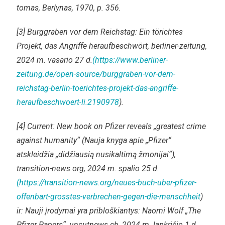
tomas, Berlynas, 1970, p. 356.
[3] Burggraben vor dem Reichstag: Ein törichtes
Projekt, das Angriffe heraufbeschwört, berliner-zeitung,
2024 m. vasario 27 d.
(https://www.berliner-
zeitung.de/open-source/burggraben-vor-dem-
reichstag-berlin-toerichtes-projekt-das-angriffe-
heraufbeschwoert-li.2190978
).
[4] Current: New book on Pfizer reveals „greatest crime
against humanity“ (Nauja knyga apie „Pfizer“
atskleidžia „didžiausią nusikaltimą žmonijai“),
transition-news.org, 2024 m. spalio 25 d.
(https://transition-news.org/neues-buch-uber-pfizer-
offenbart-grosstes-verbrechen-gegen-die-menschheit
)
ir: Nauji įrodymai yra pribloškiantys: Naomi Wolf „The
Pfizer Papers“, uncutnews.ch, 2024 m. lapkričio 1 d.