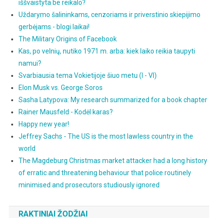
iššvaistyta be reikalo?
Uždarymo šalininkams, cenzoriams ir priverstinio skiepijimo
gerbėjams - blogi laikai!
The Military Origins of Facebook
Kas, po velnių, nutiko 1971 m. arba: kiek laiko reikia taupyti
namui?
Svarbiausia tema Vokietijoje šiuo metu (I - VI)
Elon Musk vs. George Soros
Sasha Latypova: My research summarized for a book chapter
Rainer Mausfeld - Kodėl karas?
Happy new year!
Jeffrey Sachs - The US is the most lawless country in the
world
The Magdeburg Christmas market attacker had a long history
of erratic and threatening behaviour that police routinely
minimised and prosecutors studiously ignored
RAKTINIAI ŽODŽIAI