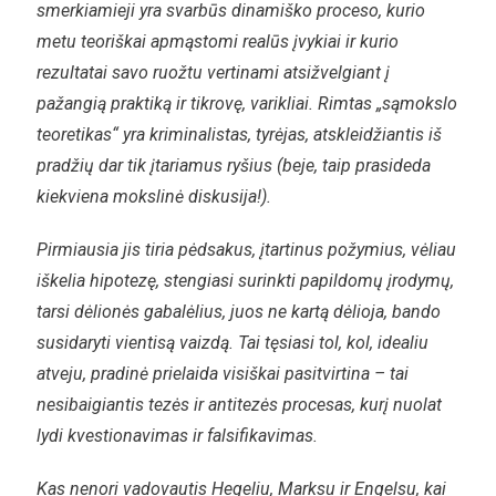
smerkiamieji yra svarbūs dinamiško proceso, kurio
metu teoriškai apmąstomi realūs įvykiai ir kurio
rezultatai savo ruožtu vertinami atsižvelgiant į
pažangią praktiką ir tikrovę, varikliai. Rimtas „sąmokslo
teoretikas“ yra kriminalistas, tyrėjas, atskleidžiantis iš
pradžių dar tik įtariamus ryšius (beje, taip prasideda
kiekviena mokslinė diskusija!).
Pirmiausia jis tiria pėdsakus, įtartinus požymius, vėliau
iškelia hipotezę, stengiasi surinkti papildomų įrodymų,
tarsi dėlionės gabalėlius, juos ne kartą dėlioja, bando
susidaryti vientisą vaizdą. Tai tęsiasi tol, kol, idealiu
atveju, pradinė prielaida visiškai pasitvirtina – tai
nesibaigiantis tezės ir antitezės procesas, kurį nuolat
lydi kvestionavimas ir falsifikavimas.
Kas nenori vadovautis Hegeliu, Marksu ir Engelsu, kai