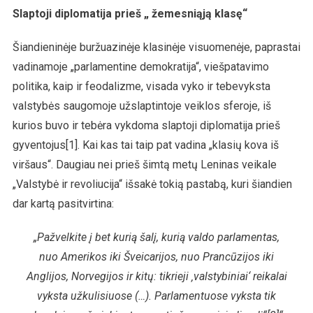
Slaptoji diplomatija prieš „ žemesniąją klasę“
Šiandieninėje buržuazinėje klasinėje visuomenėje, paprastai
vadinamoje „parlamentine demokratija“, viešpatavimo
politika, kaip ir feodalizme, visada vyko ir tebevyksta
valstybės saugomoje užslaptintoje veiklos sferoje, iš
kurios buvo ir tebėra vykdoma slaptoji diplomatija prieš
gyventojus[1]. Kai kas tai taip pat vadina „klasių kova iš
viršaus“. Daugiau nei prieš šimtą metų Leninas veikale
„Valstybė ir revoliucija“ išsakė tokią pastabą, kuri šiandien
dar kartą pasitvirtina:
„Pažvelkite į bet kurią šalį, kurią valdo parlamentas,
nuo Amerikos iki Šveicarijos, nuo Prancūzijos iki
Anglijos, Norvegijos ir kitų: tikrieji ‚valstybiniai‘ reikalai
vyksta užkulisiuose (…). Parlamentuose vyksta tik