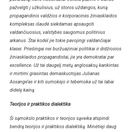
pažvelgti į užkulisius, už storos uždangos, kurią
propagandinis valdžios ir korporacinės žiniasklaidos
kompleksas išaudė siekdamas apsaugoti
valdančiuosius, valstybės saugomus politinius
arkanus. Štai kodėl jie tokie pavojingi valdančiajai
klasei. Priešingai nei buržuaziniai politikai ir didžiosios
žiniasklaidos propagandistai, jie yra demokratai par
excellence. Už tai daugelį metų anglosaksų kankintas
ir mirtimi grasintas demaskuotojas Julianas
Assange’as ir kiti sumokėjo ir tebemoka už tai labai
didelę kainą.
Teorijos ir praktikos dialektika
Ši sąmokslo praktikos ir teorijos sąveika atspindi
bendrą teorijos ir praktikos dialektiką. Minėtieji daug