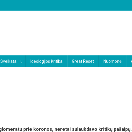
Sveikata
Ideologijos Kritika
Great Reset
Nuomonė
nglomeratu prie koronos, neretai sulaukdavo kritikų pašaipų.