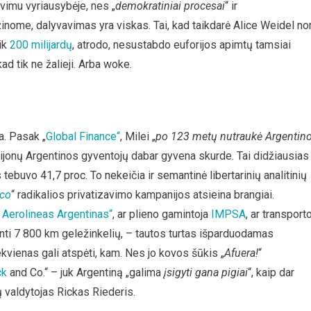
vimu vyriausybėje, nes „
demokratiniai procesai
“ ir
žinome, dalyvavimas yra viskas. Tai, kad taikdarė Alice Weidel nor
eik
200 milijardų
, atrodo, nesustabdo euforijos apimtų tamsiai
ad tik ne žalieji. Arba woke.
a. Pasak „
Global Finance“
, Milei „
po 123 metų nutraukė
Argentin
lijonų Argentinos gyventojų dabar gyvena skurde. Tai didžiausias
tebuvo 41,7 proc. To nekeičia ir semantinė libertarinių analitinių
oco
“ radikalios privatizavimo kampanijos atsieina brangiai.
„
Aerolineas Argentinas“
, ar plieno gamintoja
IMPSA
, ar transport
anti 7 800 km geležinkelių, – tautos turtas išparduodamas
kvienas gali atspėti, kam. Nes jo kovos šūkis „
Afuera!
“
ck
and Co.“ – juk Argentiną „galima
įsigyti gana pigiai
“, kaip dar
 valdytojas Rickas Riederis.