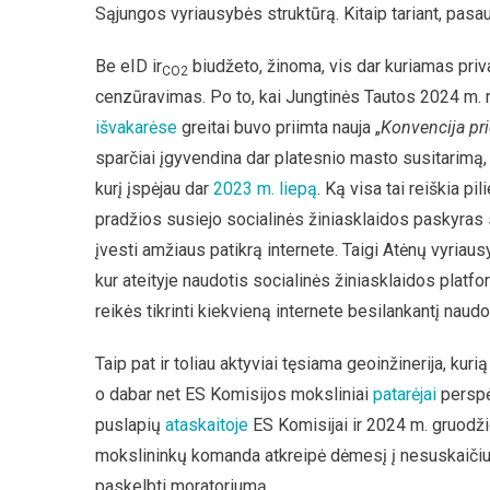
Sąjungos vyriausybės struktūrą. Kitaip tariant, pasa
Be eID ir
biudžeto, žinoma, vis dar kuriamas priv
CO2
cenzūravimas. Po to, kai Jungtinės Tautos 2024 m. rugs
išvakarėse
greitai buvo priimta nauja „
Konvencija pr
sparčiai įgyvendina dar platesnio masto susitarimą,
kurį įspėjau dar
2023 m. liepą
. Ką visa tai reiškia p
pradžios susiejo socialinės žiniasklaidos paskyras
įvesti amžiaus patikrą internete. Taigi Atėnų vyriaus
kur ateityje naudotis socialinės žiniasklaidos platf
reikės tikrinti kiekvieną internete besilankantį naudo
Taip pat ir toliau aktyviai tęsiama geoinžinerija, k
o dabar net ES Komisijos moksliniai
patarėjai
perspė
puslapių
ataskaitoje
ES Komisijai ir 2024 m. gruodži
mokslininkų komanda atkreipė dėmesį į nesuskaičiu
paskelbti moratoriumą.