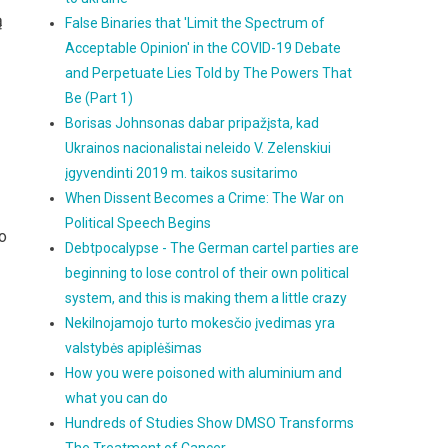
ą
False Binaries that 'Limit the Spectrum of
Acceptable Opinion' in the COVID-19 Debate
and Perpetuate Lies Told by The Powers That
Be (Part 1)
Borisas Johnsonas dabar pripažįsta, kad
Ukrainos nacionalistai neleido V. Zelenskiui
įgyvendinti 2019 m. taikos susitarimo
When Dissent Becomes a Crime: The War on
Political Speech Begins
jo
Debtpocalypse - The German cartel parties are
beginning to lose control of their own political
system, and this is making them a little crazy
Nekilnojamojo turto mokesčio įvedimas yra
valstybės apiplėšimas
How you were poisoned with aluminium and
what you can do
Hundreds of Studies Show DMSO Transforms