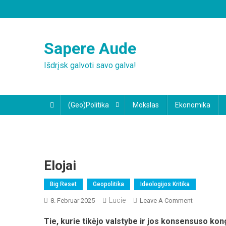
Skip
to
content
Sapere Aude
Išdrįsk galvoti savo galva!
(Geo)Politika
Mokslas
Ekonomika
Elojai
Big Reset
Geopolitika
Ideologijos Kritika
Lucie
On
8. Februar 2025
Leave A Comment
Elojai
Tie, kurie tikėjo valstybe ir jos konsensuso ko