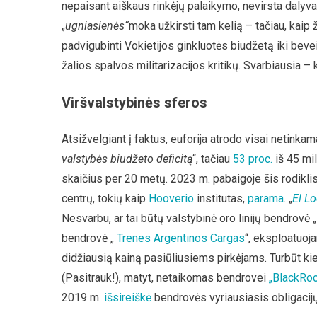
nepaisant aiškaus rinkėjų palaikymo, nevirsta dalyva
„
ugniasienės“
moka užkirsti tam kelią – tačiau, kaip 
padvigubinti Vokietijos ginkluotės biudžetą iki bev
žalios spalvos militarizacijos kritikų. Svarbiausia – k
Viršvalstybinės sferos
Atsižvelgiant į faktus, euforija atrodo visai netinkam
valstybės biudžeto deficitą
“, tačiau
53 proc.
iš 45 mi
skaičius per 20 metų. 2023 m. pabaigoje šis rodiklis 
centrų, tokių kaip
Hooverio
institutas,
parama
. „
El L
Nesvarbu, ar tai būtų valstybinė oro linijų bendrovė 
bendrovė „
Trenes Argentinos Cargas
“, eksploatuoj
didžiausią kainą pasiūliusiems pirkėjams. Turbūt kie
(Pasitrauk!), matyt, netaikomas bendrovei
„BlackRo
2019 m.
išsireiškė
bendrovės vyriausiasis obligacijų