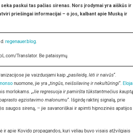
ai seka paskui tas pačias sirenas. Nors įrodymai yra aiškūs ir
atviri priešingai informacijai – o jos, kalbant apie Muską ir
 d.
regenauer.blog
.
pL.com/Translator. Be pataisymų.
kranizacijose jie vaizduojami kaip „
pasileidę, lėti ir naivūs
“.
monso
nuomone, jie yra „
tingūs, neišsilavinę ir nekultūringi
“.
Eloja
nis morlokams. „
Jie regresuoja ir pamiršta tūkstantmečius kaupt
ina paprasto egzistavimo malonumu
“. Išgirdę raktinį signalą, prie
inės saugos sireną, – jie savanoriškai ir apimti hipnozinės apatijos
 ir apie Kovido propagandos, kuri vėliau buvo visais atžvilgiais