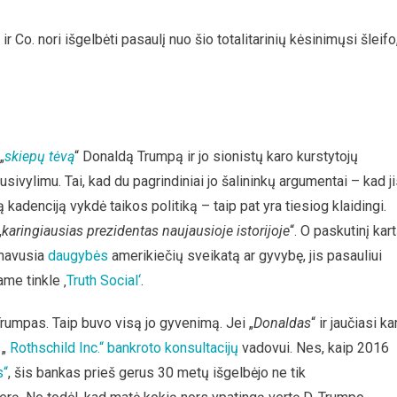
r Co. nori išgelbėti pasaulį nuo šio totalitarinių kėsinimųsi šleifo
„
skiepų tėvą
“ Donaldą Trumpą ir jo sionistų karo kurstytojų
usivylimu. Tai, kad du pagrindiniai jo šalininkų argumentai – kad j
kadenciją vykdė taikos politiką – taip pat yra tiesiog klaidingi.
„
karingiausias prezidentas naujausioje istorijoje
“. O paskutinį kar
inavusia
daugybės
amerikiečių sveikatą ar gyvybę, jis pasauliui
ame tinkle ‚
Truth Social‘
.
Trumpas. Taip buvo visą jo gyvenimą. Jei „
Donaldas
“ ir jaučiasi k
 „
Rothschild Inc.“ bankroto konsultacijų
vadovui. Nes, kaip 2016
s“
, šis bankas prieš gerus 30 metų išgelbėjo ne tik