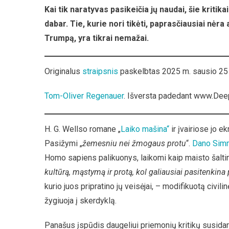
Kai tik naratyvas pasikeičia jų naudai, šie kritik
dabar. Tie, kurie nori tikėti, paprasčiausiai nėra 
Trumpą, yra tikrai nemažai.
Originalus
straipsnis
paskelbtas 2025 m. sausio 25
Tom-Oliver Regenauer
. Išversta padedant www.Dee
H. G. Wellso romane „
Laiko mašina“
ir įvairiose jo e
Pasižymi „
žemesniu nei žmogaus protu
“.
Dano Sim
Homo sapiens palikuonys, laikomi kaip maisto šalti
kultūrą, mąstymą ir protą, kol galiausiai pasitenk
kurio juos pripratino jų veisėjai, – modifikuotą civil
žygiuoja į skerdyklą.
Panašus įspūdis daugeliui priemonių kritikų susidarė