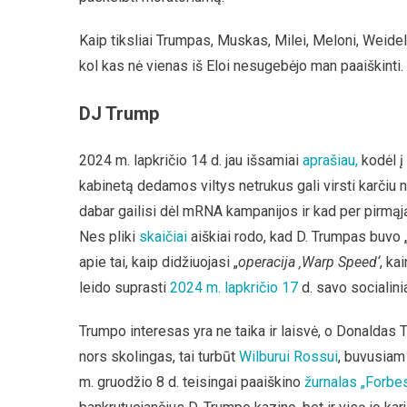
Kaip tiksliai Trumpas, Muskas, Milei, Meloni, Weidel i
kol kas nė vienas iš Eloi nesugebėjo man paaiškinti.
DJ Trump
2024 m. lapkričio 14 d. jau išsamiai
aprašiau,
kodėl į 
kabinetą dedamos viltys netrukus gali virsti karčiu n
dabar gailisi dėl mRNA kampanijos ir kad per pirmąją 
Nes pliki
skaičiai
aiškiai rodo, kad D. Trumpas buvo 
apie tai, kaip didžiuojasi „
operacija ‚Warp Speed‘
, ka
leido suprasti
2024 m. lapkričio 17
d. savo socialini
Trumpo interesas yra ne taika ir laisvė, o Donaldas 
nors skolingas, tai turbūt
Wilburui Rossui
, buvusiam
m. gruodžio 8 d. teisingai paaiškino
žurnalas „Forbe