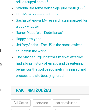
reikia taupyti namui?
Svarbiausia tema Vokietijoje šiuo metu (I - VI)
,
Elon Musk vs. George Soros
Sasha Latypova: My research summarized for
a book chapter
Rainer Mausfeld - Kodėl karas?
Happy new year!
Jeffrey Sachs - The US is the most lawless
is
country in the world
The Magdeburg Christmas market attacker
had a long history of erratic and threatening
tą
behaviour that police routinely minimised and
prosecutors studiously ignored
am
RAKTINIAI ŽODŽIAI
Bill Gates
cenzūra
coronavirusas