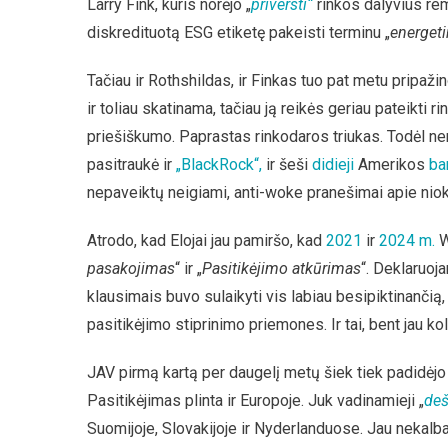
Larry Fink, kuris norėjo „
priversti“
rinkos dalyvius re
diskredituotą ESG etiketę pakeisti terminu „
energet
Tačiau ir Rothshildas, ir Finkas tuo pat metu pripaži
ir toliau skatinama, tačiau ją reikės geriau pateikti r
priešiškumo. Paprastas rinkodaros triukas. Todėl ne
pasitraukė ir
„BlackRock“,
ir šeši
didieji
Amerikos
ba
nepaveiktų neigiami, anti-woke pranešimai apie nio
Atrodo, kad Elojai jau pamiršo, kad
2021
ir
2024 m.
W
pasakojimas
“ ir „
Pasitikėjimo atkūrimas
“. Deklaruoj
klausimais buvo sulaikyti vis labiau besipiktinančią,
pasitikėjimo stiprinimo priemones. Ir tai, bent jau ko
JAV pirmą kartą per daugelį metų šiek tiek padidėj
Pasitikėjimas plinta ir Europoje. Juk vadinamieji „
deš
Suomijoje, Slovakijoje ir Nyderlanduose. Jau nekalba