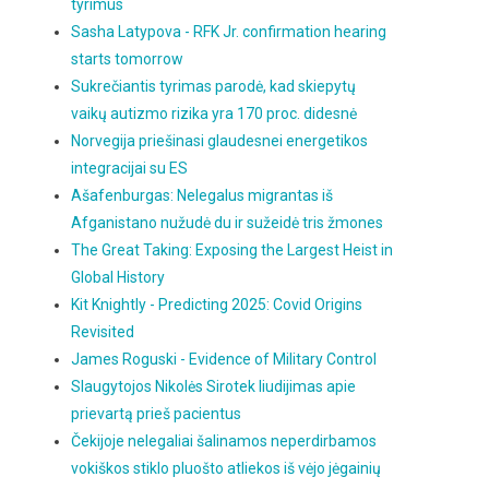
tyrimus
Sasha Latypova - RFK Jr. confirmation hearing
starts tomorrow
Sukrečiantis tyrimas parodė, kad skiepytų
vaikų autizmo rizika yra 170 proc. didesnė
Norvegija priešinasi glaudesnei energetikos
integracijai su ES
Ašafenburgas: Nelegalus migrantas iš
Afganistano nužudė du ir sužeidė tris žmones
The Great Taking: Exposing the Largest Heist in
Global History
Kit Knightly - Predicting 2025: Covid Origins
Revisited
James Roguski - Evidence of Military Control
Slaugytojos Nikolės Sirotek liudijimas apie
prievartą prieš pacientus
Čekijoje nelegaliai šalinamos neperdirbamos
vokiškos stiklo pluošto atliekos iš vėjo jėgainių