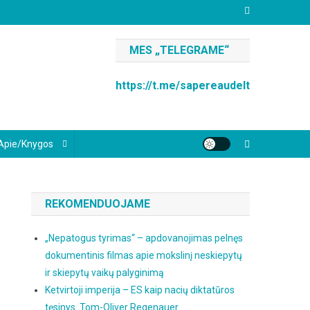
MES „TELEGRAME“
https://t.me/sapereaudelt
Apie/knygos
REKOMENDUOJAME
„Nepatogus tyrimas“ – apdovanojimas pelnęs
dokumentinis filmas apie mokslinį neskiepytų
ir skiepytų vaikų palyginimą
Ketvirtoji imperija – ES kaip nacių diktatūros
tęsinys. Tom-Oliver Regenauer