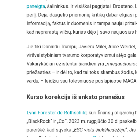
paneigta
, šalininkus. Ir visiškai pagrįstai. Drosteno,
peilį. Deja, daugelis priemonių kritikų dabar elgiasi p
informaciją, faktus ir duomenis ir tampa naujai pri
kad neprarastų vilčių, kurias dėjo į savo naujuosius h
Jie tiki Donaldu Trumpu, Javieru Milei, Alice Weidel, 
viršvalstybiniam tvarumo korporatyvizmui atėjo gala
Vakarykščiai rezistentai šiandien yra „
miegančiosios
priežasties – ir dėl to, kad tai toks skambus žodis, 
vardu, – leidžiu sau tolesniuose puslapiuose MAGA ku
Kurso korekcija iš anksto pranešus
Lynn Forester de Rothschild
, kuri finansų oligarchų 
„BlackRock“ ir „Co.“, 2023 m. rugpjūčio 30 d. paskelb
pareiškė, kad sąvoka „
ESG vieta šiukšliadėžėje
“. Ji