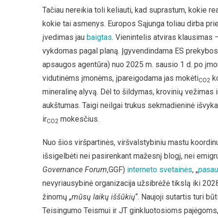
Tačiau nereikia toli keliauti, kad suprastum, kokie re
kokie tai asmenys. Europos Sąjunga toliau dirba pri
įvedimas jau
baigtas
. Vienintelis atviras klausimas
vykdomas pagal planą. Įgyvendindama ES prekybo
apsaugos agentūra) nuo 2025 m. sausio 1 d. po įmo
vidutinėms įmonėms, įpareigodama jas mokėti
ko
CO2
mineralinę alyvą. Dėl to šildymas, krovinių vežimas 
aukštumas. Taigi neilgai trukus sekmadieninė išvyka 
ir
mokesčius.
CO2
Nuo šios viršpartinės, viršvalstybiniu mastu koor
išsigelbėti nei pasirenkant mažesnį blogį, nei emigruo
Governance Forum
,GGF)
interneto svetainės
, „
pasau
nevyriausybinė organizacija užsibrėžė tikslą iki 20
žinomų „
mūsų laikų iššūkių
“. Naujoji sutartis turi bū
Teisingumo Teismui ir JT ginkluotosioms pajėgoms, 