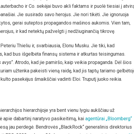
 Lauterbacho ir Co. sekėjai buvo akli faktams ir puolė tiesiai į atvir
anašiai. Jie susirado savo herojus. Jie nori tikėti. Jie ignoruoja
taikytos, gerai suteptos propagandos mašinos aukomis. Vien tam,
erojus, ir kad netektų pažvelgti į nedžiuginančią tikrovę.
Peteriu Thieliu ir, svarbiausia, Elonu Musku. Jie tiki, kad
s, kad bus išgelbėta finansų sistema ir atkurtas teisingumas.
 avys
“. Atrodo, kad jie pamiršo, kaip veikia propaganda. Dėl šios
kuriam užtenka pakeisti vieną raidę, kad jis taptų tariamo gelbėto
lto pasekėjus šmaikščiai vadinti Eloi. Truputį juoko reikia.
hierarchijos hierarchijoje yra bent vienu lygiu aukščiau už
ė apie dabartinį naratyvo pasikeitimą, kai
agentūrai „Bloomberg“
s esą jau perdegė. Bendrovės „BlackRock“ generalinis direktorius