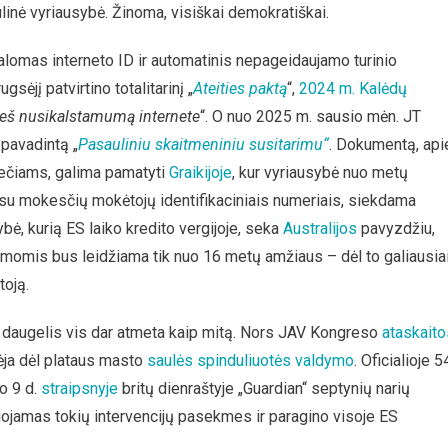
ulinė vyriausybė. Žinoma, visiškai demokratiškai.
alomas interneto ID ir automatinis nepageidaujamo turinio
ėjį patvirtino totalitarinį „
Ateities paktą
“,
2024 m. Kalėdų
ieš nusikalstamumą internete
“. O nuo 2025 m. sausio mėn. JT
 pavadintą „
Pasauliniu skaitmeniniu susitarimu“
. Dokumentą, api
iliečiams, galima pamatyti
Graikijoje
, kur vyriausybė nuo metų
 su mokesčių mokėtojų identifikaciniais numeriais, siekdama
ybė, kurią ES laiko kredito vergijoje, seka
Australijos
pavyzdžiu,
ormomis bus leidžiama tik nuo 16 metų amžiaus – dėl to galiausia
toją.
urią daugelis vis dar atmeta kaip mitą. Nors JAV Kongreso
ataskaito
ja dėl plataus masto
saulės spinduliuotės valdymo
. Oficialioje 5
o 9 d.
straipsnyje
britų dienraštyje „Guardian“ septynių narių
ojamas tokių intervencijų pasekmes ir paragino visoje ES