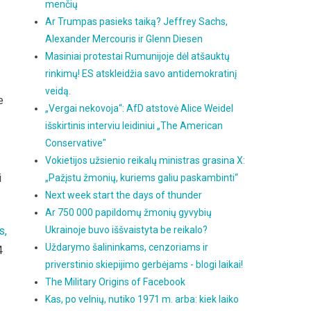
menčių
Ar Trumpas pasieks taiką? Jeffrey Sachs,
Alexander Mercouris ir Glenn Diesen
Masiniai protestai Rumunijoje dėl atšauktų
rinkimų! ES atskleidžia savo antidemokratinį
veidą.
e
„Vergai nekovoja“: AfD atstovė Alice Weidel
išskirtinis interviu leidiniui „The American
Conservative"
Vokietijos užsienio reikalų ministras grasina X:
i
„Pažįstu žmonių, kuriems galiu paskambinti“
Next week start the days of thunder
Ar 750 000 papildomų žmonių gyvybių
s,
Ukrainoje buvo iššvaistyta be reikalo?
Uždarymo šalininkams, cenzoriams ir
4
priverstinio skiepijimo gerbėjams - blogi laikai!
The Military Origins of Facebook
Kas, po velnių, nutiko 1971 m. arba: kiek laiko