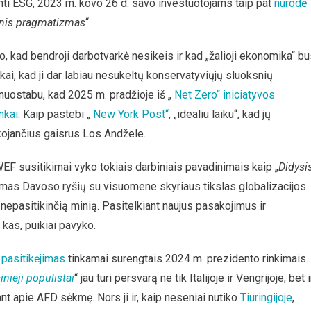
mti ESG, 2023 m. kovo 26 d. savo investuotojams taip pat
nurodė
inis pragmatizmas
“.
no, kad bendroji darbotvarkė nesikeis ir kad „žalioji ekonomika“ b
inkai, kad ji dar labiau nesukeltų konservatyviųjų sluoksnių
nuostabu, kad 2025 m. pradžioje iš „
Net Zero“ iniciatyvos
nkai
. Kaip pastebi „
New York Post“
, „idealiu laiku“, kad jų
kojančius gaisrus Los Andžele.
EF susitikimai vyko tokiais darbiniais pavadinimais kaip „
Didysi
amas Davoso ryšių su visuomene skyriaus tikslas globalizacijos
 nepasitikinčią minią. Pasitelkiant naujus pasakojimus ir
l kas, puikiai pavyko.
o
pasitikėjimas
tinkamai surengtais 2024 m. prezidento rinkimais.
inieji populistai
“ jau turi persvarą ne tik Italijoje ir Vengrijoje, bet i
nt apie AFD sėkmę. Nors ji ir, kaip neseniai nutiko
Tiuringijoje
,