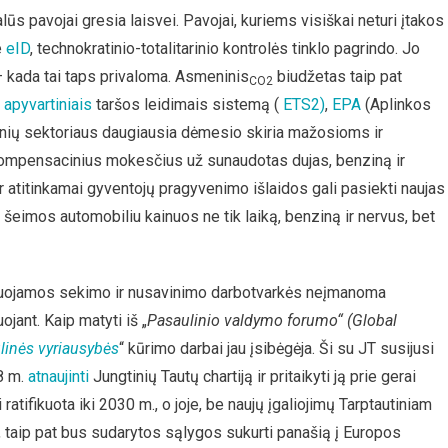
alūs pavojai gresia laisvei. Pavojai, kuriems visiškai neturi įtakos
e
eID
, technokratinio-totalitarinio kontrolės tinklo pagrindo. Jo
 – kada tai taps privaloma. Asmeninis
biudžetas taip pat
CO2
s
apyvartiniais
taršos leidimais sistemą (
ETS2)
,
EPA
(Aplinkos
nių sektoriaus daugiausia dėmesio skiria mažosioms ir
mpensacinius mokesčius už sunaudotas dujas, benziną ir
ir atitinkamai gyventojų pragyvenimo išlaidos gali pasiekti naujas
šeimos automobiliu kainuos ne tik laiką, benziną ir nervus, bet
dinuojamos sekimo ir nusavinimo darbotvarkės neįmanoma
jant. Kaip matyti iš „
Pasaulinio valdymo forumo“ (Global
linės vyriausybės
“ kūrimo darbai jau įsibėgėja. Ši su JT susijusi
28 m.
atnaujinti
Jungtinių Tautų chartiją ir pritaikyti ją prie gerai
ti ratifikuota iki 2030 m., o joje, be naujų įgaliojimų Tarptautiniam
taip pat bus sudarytos sąlygos sukurti panašią į Europos