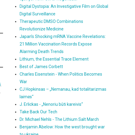
Digital Dystopia: An Investigative Film on Global
Digital Surveillance
Therapeutic DMSO Combinations
Revolutionize Medicine
Japan’s Shocking mRNA Vaccine Revelations:
21 Million Vaccination Records Expose
Alarming Death Trends
Lithium, the Essential Trace Element
Best of James Corbett
Charles Eisenstein - When Politics Becomes
War
i
.
CJ Hopkinsas – „Nemanau, kad totalitarizmas
ą
laimės“
J. Erlickas - „Nenoriu būti kareivis“
Take Back Our Tech
Dr. Michael Nehls - The Lithium Salt March
Benjamin Abelow: How the west brought war
to ukraine