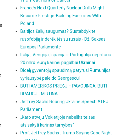
The Treatment of Cancer
France’s Next Quarterly Nuclear Drills Might
Become Prestige-Building Exercises With
Poland
us
Baltijos šalių saugumas? Sustabdykite
rusofobiją ir derėkitės su rusais - Dž. Saksas
Europos Parlamente
Italija, Vengrija, Ispanija ir Portugalija nepritaria
20 mlrd. eurų karinei pagalbai Ukrainai
Didelį gyventojų spaudimą patyrusi Rumunijos
s
vyriausybė paleido Georgescu!
BŪTI AMERIKOS PRIEŠU – PAVOJINGA, BŪTI
DRAUGU - MIRTINA
Jeffrey Sachs Roaring Ukraine Speech At EU
Parliament
„Karo atveju Vokietijoje nebeliks teisės
r
atsisakyti karinės tarnybos“
Prof. Jeffrey Sachs : Trump Saying Good Night