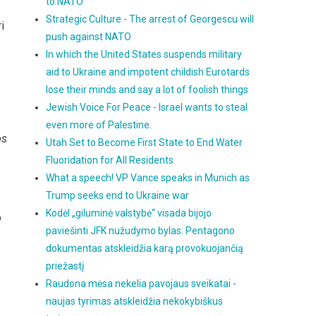
to NATO
Strategic Culture - The arrest of Georgescu will
i
push against NATO
In which the United States suspends military
aid to Ukraine and impotent childish Eurotards
lose their minds and say a lot of foolish things
Jewish Voice For Peace - Israel wants to steal
even more of Palestine.
os
Utah Set to Become First State to End Water
Fluoridation for All Residents
What a speech! VP Vance speaks in Munich as
Trump seeks end to Ukraine war
Kodėl „giluminė valstybė“ visada bijojo
o
paviešinti JFK nužudymo bylas: Pentagono
dokumentas atskleidžia karą provokuojančią
priežastį
Raudona mėsa nekelia pavojaus sveikatai -
naujas tyrimas atskleidžia nekokybiškus