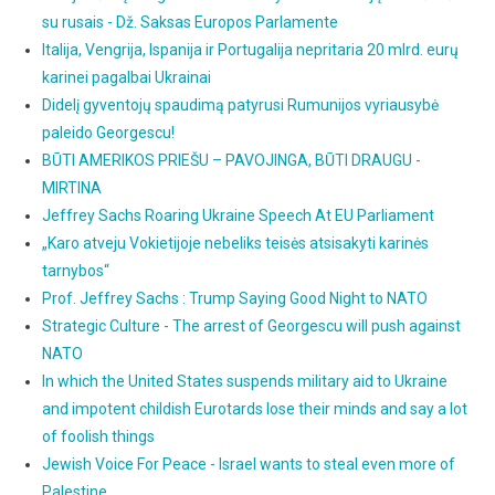
su rusais - Dž. Saksas Europos Parlamente
Italija, Vengrija, Ispanija ir Portugalija nepritaria 20 mlrd. eurų
karinei pagalbai Ukrainai
Didelį gyventojų spaudimą patyrusi Rumunijos vyriausybė
paleido Georgescu!
BŪTI AMERIKOS PRIEŠU – PAVOJINGA, BŪTI DRAUGU -
MIRTINA
Jeffrey Sachs Roaring Ukraine Speech At EU Parliament
„Karo atveju Vokietijoje nebeliks teisės atsisakyti karinės
tarnybos“
Prof. Jeffrey Sachs : Trump Saying Good Night to NATO
Strategic Culture - The arrest of Georgescu will push against
NATO
In which the United States suspends military aid to Ukraine
and impotent childish Eurotards lose their minds and say a lot
of foolish things
Jewish Voice For Peace - Israel wants to steal even more of
Palestine.