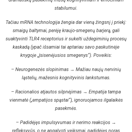
stabilumui.
Tačiau mRNA technologija žengia dar vieną žingsnį į priekį:
smaigų baltymai, perėję kraujo-smegenų barjerą, gali
suaktyvinti TLR4 receptorius ir sukelti uždegiminių procesų
kaskadą (ypač išsamiai tai aptariau savo paskutinėje
knygoje „Įsisenėjusios smegenys“). Poveikis:
–
Neurogenezės slopinimas → Mažiau naujų nervinių
ląstelių, mažesnis kognityvinis lankstumas.
–
Racionalios atjautos silpnėjimas → Empatija tampa
vienmatė („empatijos spąstai“), ignoruojamos ilgalaikės
pasekmės.
–
Padidėjęs impulsyvumas ir nerimo reakcijos →
refleksyvūs, o ne apgalvoti veiksmai, padidėjęs noras