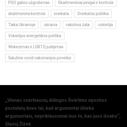
PSO galios užgrobimas
Skaitmeniniai pinigai ir kontrolė
skaitmeninė kontrolė
sveikata
Sveikatos politika
Taika Ukrainoje
ukraina
vakcinos žala
vokietija
Vokietijos energetikos politika
Wokeizmas ir LGBTQ judėjimas
Šalutinis covid vakcinacijos poveikis
,,Vienas svarbiausių didingos Švietimo epochos
postulatų buvo tai, kad argumentai išlieka
argumentais, nepriklausomai nuo to, kas juos išsako‘‘,
Slavoj Žižek