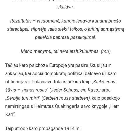
skaldyti.
Rezultatas – visuomenė, kurioje lengvai kuriami priešo
stereotipai, silpnėja valia siekti taikos, o kritinį apmąstymą
pakeičia paprasti pasakojimai.
Mano manymu, tai nėra atsitiktinumas. (mn)
Tačiau karo psichozė Europoje yra pasireiškusi jau ir
anksčiau, kai socialdemokratų politikai balsavo už karo
obligacijas ir linksniavo tokius šūkius kaip „
Kiekvienas
šūvis – vienas rusas
“
(Jeder Schuss, ein Russ.)
arba
„
Serbija turi mirti
“
(Serbien muss sterbien)
, kaip pasakojo
nemirtingasis Helmutas Qualtingeris savo knygoje „Herr
Karl“.
Taip atrodė karo propaganda 1914 m: