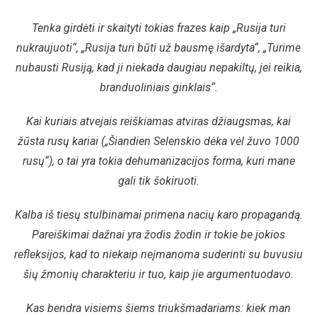
Tenka girdėti ir skaityti tokias frazes kaip „Rusija turi
nukraujuoti“, „Rusija turi būti už bausmę išardyta“, „Turime
nubausti Rusiją, kad ji niekada daugiau nepakiltų, jei reikia,
branduoliniais ginklais“.
Kai kuriais atvejais reiškiamas atviras džiaugsmas, kai
žūsta rusų kariai („Šiandien Selenskio dėka vėl žuvo 1000
rusų“), o tai yra tokia dehumanizacijos forma, kuri mane
gali tik šokiruoti.
Kalba iš tiesų stulbinamai primena nacių karo propagandą.
Pareiškimai dažnai yra žodis žodin ir tokie be jokios
refleksijos, kad to niekaip neįmanoma suderinti su buvusiu
šių žmonių charakteriu ir tuo, kaip jie argumentuodavo.
Kas bendra visiems šiems triukšmadariams: kiek man