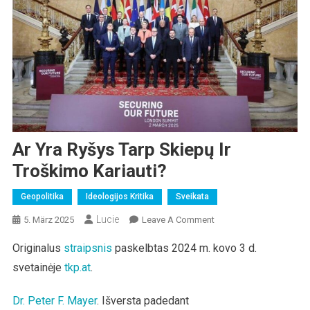
Ar Yra Ryšys Tarp Skiepų Ir
Troškimo Kariauti?
Geopolitika
Ideologijos Kritika
Sveikata
Lucie
On
5. März 2025
Leave A Comment
Ar
Originalus
straipsnis
paskelbtas 2024 m. kovo 3 d.
Yra
svetainėje
tkp.at
.
Ryšys
Tarp
Skiepų
Dr. Peter F. Mayer
. Išversta padedant