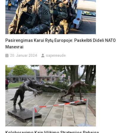
Pasirengimas Karui Rytų Europoje: Paskelbti Dideli NATO
Manevrai
20. Januar 2024
sapereaude
Koloboravimo Kaip Išlikimo Strategijos Pabaiga