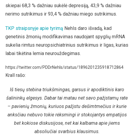
skiepai 68,3 % dažniau sukėlė depresiją, 43,9 % dažniau
nerimo sutrikimus ir 93,4 % dažniau miego sutrikimus.
TKP straipsnyje apie tyrimą
Nehls daro išvadą, kad
genetinis žmonių modifikavimas naudojant spyglių mRNA
sukelia rimtus neuropsichiatrinius sutrikimus ir ligas, kurias
labai tikėtina lemia neurouždegimas.
https://twitter.com/PDDrNehls/status/1896201235918712864
Krall rašo:
Iš tiesų stebina triukšmingas, garsus ir apodiktinis karo
šalininkų elgesys. Dabar tai matau net savo pažįstamų rate
– pavienių žmonių, kuriuos pažįstu dešimtmečius ir kurie
anksčiau nebuvo tokie rėksmingi ir stokojantys empatijos
bet kokiose diskusijose, net kai kalbama apie jiems
absoliučiai svarbius klausimus.