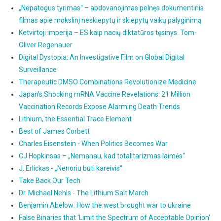
„Nepatogus tyrimas“ – apdovanojimas pelnęs dokumentinis
filmas apie mokslinį neskiepytų ir skiepytų vaikų palyginimą
Ketvirtoji imperija – ES kaip nacių diktatūros tęsinys. Tom-
Oliver Regenauer
Digital Dystopia: An Investigative Film on Global Digital
Surveillance
Therapeutic DMSO Combinations Revolutionize Medicine
Japan’s Shocking mRNA Vaccine Revelations: 21 Million
Vaccination Records Expose Alarming Death Trends
Lithium, the Essential Trace Element
Best of James Corbett
Charles Eisenstein - When Politics Becomes War
CJ Hopkinsas – „Nemanau, kad totalitarizmas laimės“
J. Erlickas - „Nenoriu būti kareivis“
Take Back Our Tech
Dr. Michael Nehls - The Lithium Salt March
Benjamin Abelow: How the west brought war to ukraine
False Binaries that 'Limit the Spectrum of Acceptable Opinion'