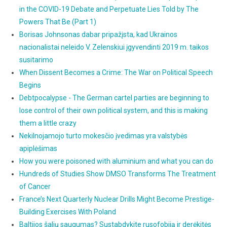
in the COVID-19 Debate and Perpetuate Lies Told by The
Powers That Be (Part 1)
Borisas Johnsonas dabar pripažįsta, kad Ukrainos
nacionalistai neleido V. Zelenskiui įgyvendinti 2019 m. taikos
susitarimo
When Dissent Becomes a Crime: The War on Political Speech
Begins
Debtpocalypse - The German cartel parties are beginning to
lose control of their own political system, and this is making
them a little crazy
Nekilnojamojo turto mokesčio įvedimas yra valstybės
apiplėšimas
How you were poisoned with aluminium and what you can do
Hundreds of Studies Show DMSO Transforms The Treatment
of Cancer
France’s Next Quarterly Nuclear Drills Might Become Prestige-
Building Exercises With Poland
Baltijos šalių saugumas? Sustabdykite rusofobiją ir derėkitės