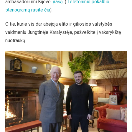
ambasadoriumi Kijeve,
įrašą
. (
Telefoninio pokalbio
stenogramą rasite čia
).
O tie, kurie vis dar abejoja elito ir giliosios valstybės
vaidmeniu Jungtinėje Karalystėje, pažvelkite į vakarykštę
nuotrauką.