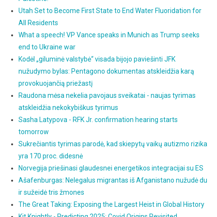
Utah Set to Become First State to End Water Fluoridation for
All Residents
What a speech! VP Vance speaks in Munich as Trump seeks
end to Ukraine war
Kodėl „giluminė valstybė“ visada bijojo paviešinti JFK
nužudymo bylas: Pentagono dokumentas atskleidžia karą
provokuojančią priežastį
Raudona mėsa nekelia pavojaus sveikatai - naujas tyrimas
atskleidžia nekokybiškus tyrimus
Sasha Latypova - RFK Jr. confirmation hearing starts
tomorrow
Sukrečiantis tyrimas parodė, kad skiepytų vaikų autizmo rizika
yra 170 proc. didesnė
Norvegija priešinasi glaudesnei energetikos integracijai su ES
Ašafenburgas: Nelegalus migrantas iš Afganistano nužudė du
ir sužeidė tris žmones
The Great Taking: Exposing the Largest Heist in Global History
Kit Knightly - Predicting 2025: Covid Origins Revisited