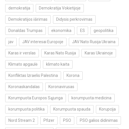
demokratija
Demokratija Vokietijoje
Demokratijos iširimas
Didysis perkrovimas
Donaldas Trumpas
ekonomika
ES
geopolitika
jav
JAV interesai Europoje
JAV Nato Rusija Ukraina
Karas ir verslas
Karas Nato Rusija
Karas Ukrainoje
Klimato apgaulė
klimato kaita
Konfliktas Izraelis Palestina
Korona
Koronaskandalas
Koronavirusas
Korumpuota Europos Sąjunga
korumpuota medicina
korumpuota politika
Korumpuota spauda
Korupcija
Nord Stream 2
Pfizer
PSO
PSO galios didinimas