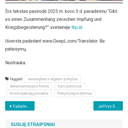
Šis tekstas pasirodė 2025 m. kovo 3 d. pavadinimu “Gibt
es einen Zusammenhang zwischen Impfung und
Kriegsbegeisterung?” svetainėje
tkp.at
.
Išversta padedant www.DeepL.com/Translator. Be
pataisymų.
Nuotrauka:
Tagged
asmenybės ir elgesio pokyčiai
dehumanizacijos forma
karo psichozė
Kovid injekcijų poveikis
Pietų Korėjos tyrimas
Beitragsnavigation
Fašistinis pasveikinimas: baudžiamasis kaltinimas Annalenai Baerbock
Jeffrey Sachsas ragina vykdyti nepriklausomą ES užsienio politiką: „Prašome derėtis su Rusija“
SUSIJĘ STRAIPSNIAI