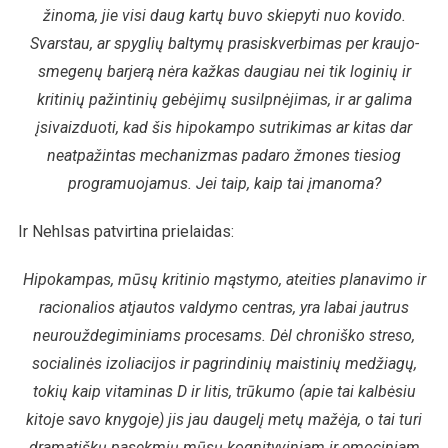
žinoma, jie visi daug kartų buvo skiepyti nuo kovido.
Svarstau, ar spyglių baltymų prasiskverbimas per kraujo-
smegenų barjerą nėra kažkas daugiau nei tik loginių ir
kritinių pažintinių gebėjimų susilpnėjimas, ir ar galima
įsivaizduoti, kad šis hipokampo sutrikimas ar kitas dar
neatpažintas mechanizmas padaro žmones tiesiog
programuojamus. Jei taip, kaip tai įmanoma?
Ir Nehlsas patvirtina prielaidas:
Hipokampas, mūsų kritinio mąstymo, ateities planavimo ir
racionalios atjautos valdymo centras, yra labai jautrus
neurouždegiminiams procesams. Dėl chroniško streso,
socialinės izoliacijos ir pagrindinių maistinių medžiagų,
tokių kaip vitaminas D ir litis, trūkumo (apie tai kalbėsiu
kitoje savo knygoje) jis jau daugelį metų mažėja, o tai turi
dramatiškų pasekmių mūsų kognityviniam ir emociniam