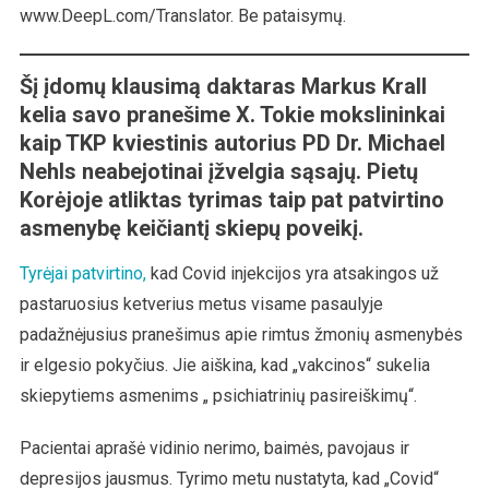
Ir
www.DeepL.com/Translator. Be pataisymų.
Troškimo
Kariauti?
Šį įdomų klausimą daktaras Markus Krall
kelia savo pranešime X. Tokie mokslininkai
kaip TKP kviestinis autorius PD Dr. Michael
Nehls neabejotinai įžvelgia sąsajų. Pietų
Korėjoje atliktas tyrimas taip pat patvirtino
asmenybę keičiantį skiepų poveikį.
Tyrėjai patvirtino,
kad Covid injekcijos yra atsakingos už
pastaruosius ketverius metus visame pasaulyje
padažnėjusius pranešimus apie rimtus žmonių asmenybės
ir elgesio pokyčius. Jie aiškina, kad „vakcinos“ sukelia
skiepytiems asmenims „ psichiatrinių pasireiškimų“.
Pacientai aprašė vidinio nerimo, baimės, pavojaus ir
depresijos jausmus. Tyrimo metu nustatyta, kad „Covid“