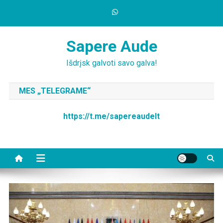
Skip
to
content
Sapere Aude
Išdrįsk galvoti savo galva!
MES „TELEGRAME“
https://t.me/sapereaudelt