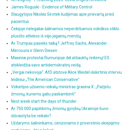
James Roguski - Evidence of Military Control
Slaugytojos Nikolės Sirotek liudijimas apie prievartą prieš
pacientus
Čekijoje nelegaliai šalinamos neperdirbamos vokiškos stiklo
pluošto atliekos iš vėjo jėgainių menčių
Ar Trumpas pasieks taiką? Jeffrey Sachs, Alexander
Mercouris ir Glenn Diesen
Masiniai protestai Rumunijoje dėl atšauktų rinkimų! ES
atskleidžia savo antidemokratinį veidą.
„Vergai nekovoja“: AfD atstovė Alice Weidel išskirtinis interviu
leidiniui „The American Conservative"
Vokietijos užsienio reikalų ministras grasina X: „Pažįstu
žmonių, kuriems galiu paskambinti“
Next week start the days of thunder
Ar 750 000 papildomų žmonių gyvybių Ukrainoje buvo
iššvaistyta be reikalo?
Uždarymo šalininkams, cenzoriams ir priverstinio skiepijimo