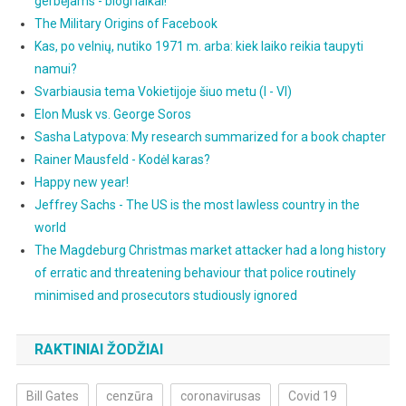
gerbėjams - blogi laikai!
The Military Origins of Facebook
Kas, po velnių, nutiko 1971 m. arba: kiek laiko reikia taupyti
namui?
Svarbiausia tema Vokietijoje šiuo metu (I - VI)
Elon Musk vs. George Soros
Sasha Latypova: My research summarized for a book chapter
Rainer Mausfeld - Kodėl karas?
Happy new year!
Jeffrey Sachs - The US is the most lawless country in the
world
The Magdeburg Christmas market attacker had a long history
of erratic and threatening behaviour that police routinely
minimised and prosecutors studiously ignored
RAKTINIAI ŽODŽIAI
Bill Gates
cenzūra
coronavirusas
Covid 19