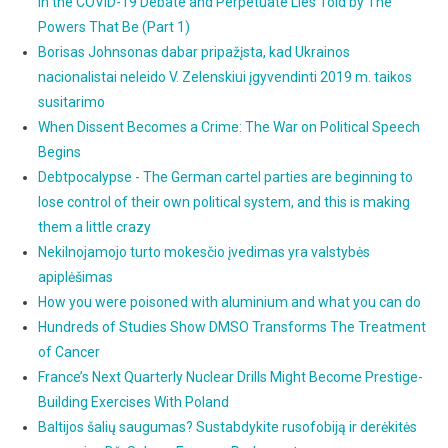
in the COVID-19 Debate and Perpetuate Lies Told by The
Powers That Be (Part 1)
Borisas Johnsonas dabar pripažįsta, kad Ukrainos
nacionalistai neleido V. Zelenskiui įgyvendinti 2019 m. taikos
susitarimo
When Dissent Becomes a Crime: The War on Political Speech
Begins
Debtpocalypse - The German cartel parties are beginning to
lose control of their own political system, and this is making
them a little crazy
Nekilnojamojo turto mokesčio įvedimas yra valstybės
apiplėšimas
How you were poisoned with aluminium and what you can do
Hundreds of Studies Show DMSO Transforms The Treatment
of Cancer
France’s Next Quarterly Nuclear Drills Might Become Prestige-
Building Exercises With Poland
Baltijos šalių saugumas? Sustabdykite rusofobiją ir derėkitės