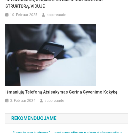
STRUKTŪRĄ, VIDUJE
10. Februar 2025
sapereaude
Išmaniųjų Telefonų Atsisakymas Gerina Gyvenimo Kokybę
3. Februar 2024
sapereaude
REKOMENDUOJAME
„Nepatogus tyrimas“ – apdovanojimas pelnęs dokumentinis