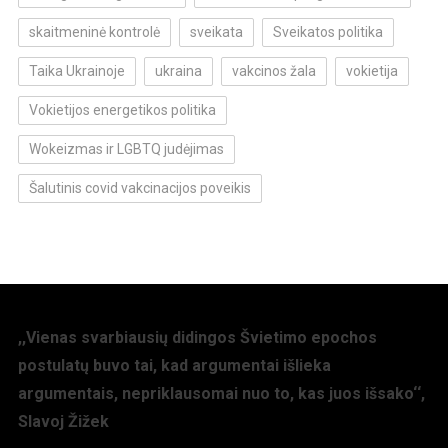
skaitmeninė kontrolė
sveikata
Sveikatos politika
Taika Ukrainoje
ukraina
vakcinos žala
vokietija
Vokietijos energetikos politika
Wokeizmas ir LGBTQ judėjimas
Šalutinis covid vakcinacijos poveikis
,,Vienas svarbiausių didingos Švietimo epochos
postulatų buvo tai, kad argumentai išlieka
argumentais, nepriklausomai nuo to, kas juos išsako‘‘,
Slavoj Žižek