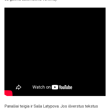
Panašiai teigia ir Saša Latypova. Jos išverstus tekstus