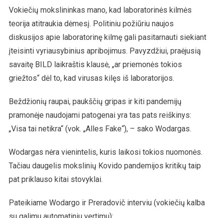
Vokiečių mokslininkas mano, kad laboratorinės kilmės
teorija atitraukia dėmesį. Politiniu požiūriu naujos
diskusijos apie laboratorinę kilmę gali pasitarnauti siekiant
įteisinti vyriausybinius apribojimus. Pavyzdžiui, praėjusią
savaitę BILD laikraštis klausė, „ar priemonės tokios
griežtos“ dėl to, kad virusas kilęs iš laboratorijos.
Beždžionių raupai, paukščių gripas ir kiti pandemijų
pramonėje naudojami patogenai yra tas pats reiškinys:
„Visa tai netikra“ (vok. „Alles Fake“), – sako Wodargas.
Wodargas nėra vienintelis, kuris laikosi tokios nuomonės.
Tačiau daugelis mokslinių Kovido pandemijos kritikų taip
pat priklauso kitai stovyklai.
Pateikiame Wodargo ir Preradovič interviu (vokiečių kalba
su galimu automatiniu vertimu):