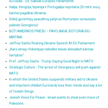
su rusais - Dž. Saksas Europos Parlamente
Italija, Vengrija, Ispanija ir Portugalija nepritaria 20 mlrd. eurų
karinei pagalbai Ukrainai
Didelį gyventojų spaudimą patyrusi Rumunijos vyriausybė
paleido Georgescu!
BŪTI AMERIKOS PRIEŠU – PAVOJINGA, BŪTI DRAUGU -
MIRTINA
Jeffrey Sachs Roaring Ukraine Speech At EU Parliament
„Karo atveju Vokietijoje nebeliks teisės atsisakyti karinės
tarnybos“
Prof. Jeffrey Sachs : Trump Saying Good Night to NATO
Strategic Culture - The arrest of Georgescu will push against
NATO
In which the United States suspends military aid to Ukraine
and impotent childish Eurotards lose their minds and say a lot
of foolish things
Jewish Voice For Peace - Israel wants to steal even more of
Palestine.