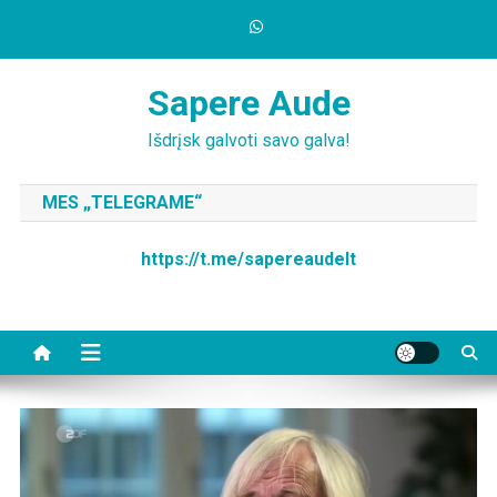
Skip
to
content
Sapere Aude
Išdrįsk galvoti savo galva!
MES „TELEGRAME“
https://t.me/sapereaudelt