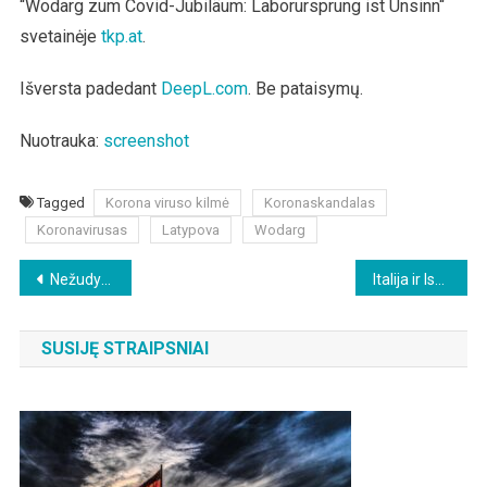
“Wodarg zum Covid-Jubiläum: Laborursprung ist Unsinn“
svetainėje
tkp.at
.
Išversta padedant
DeepL.com
. Be pataisymų.
Nuotrauka:
screenshot
Tagged
Korona viruso kilmė
Koronaskandalas
Koronavirusas
Latypova
Wodarg
Beitragsnavigation
Nežudyk! – ir juo labiau nebūk verčiamas žudyti….
Italija ir Ispanija abejoja dėl ES milijardų eurų Ukrainai
SUSIJĘ STRAIPSNIAI