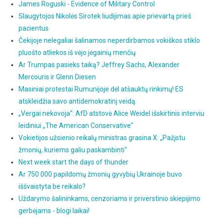
James Roguski - Evidence of Military Control
Slaugytojos Nikolės Sirotek liudijimas apie prievartą prieš
pacientus
Čekijoje nelegaliai šalinamos neperdirbamos vokiškos stiklo
pluošto atliekos iš vėjo jėgainių menčių
Ar Trumpas pasieks taiką? Jeffrey Sachs, Alexander
Mercouris ir Glenn Diesen
Masiniai protestai Rumunijoje dėl atšauktų rinkimų! ES
atskleidžia savo antidemokratinį veidą.
„Vergai nekovoja“: AfD atstovė Alice Weidel išskirtinis interviu
leidiniui „The American Conservative"
Vokietijos užsienio reikalų ministras grasina X: „Pažįstu
žmonių, kuriems galiu paskambinti“
Next week start the days of thunder
Ar 750 000 papildomų žmonių gyvybių Ukrainoje buvo
iššvaistyta be reikalo?
Uždarymo šalininkams, cenzoriams ir priverstinio skiepijimo
gerbėjams - blogi laikai!