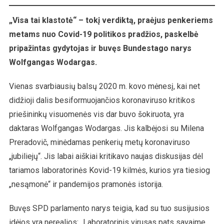
„Visa tai klastotė“ – tokį verdiktą, praėjus penkeriems
metams nuo Covid-19 politikos pradžios, paskelbė
pripažintas gydytojas ir buvęs Bundestago narys
Wolfgangas Wodargas.
Vienas svarbiausių balsų 2020 m. kovo mėnesį, kai net
didžioji dalis besiformuojančios koronaviruso kritikos
priešininkų visuomenės vis dar buvo šokiruota, yra
daktaras Wolfgangas Wodargas. Jis kalbėjosi su Milena
Preradovič, minėdamas penkerių metų koronaviruso
„jubiliejų“. Jis labai aiškiai kritikavo naujas diskusijas dėl
tariamos laboratorinės Kovid-19 kilmės, kurios yra tiesiog
„nesąmonė“ ir pandemijos pramonės istorija.
Buvęs SPD parlamento narys teigia, kad su tuo susijusios
idėjos yra nerealios: „Laboratorinis virusas pats savaime