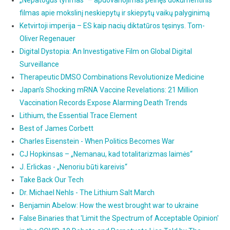
filmas apie mokslinį neskiepytų ir skiepytų vaikų palyginimą
Ketvirtoji imperija – ES kaip nacių diktatūros tęsinys. Tom-
Oliver Regenauer
Digital Dystopia: An Investigative Film on Global Digital
Surveillance
Therapeutic DMSO Combinations Revolutionize Medicine
Japan’s Shocking mRNA Vaccine Revelations: 21 Million
Vaccination Records Expose Alarming Death Trends
Lithium, the Essential Trace Element
Best of James Corbett
Charles Eisenstein - When Politics Becomes War
CJ Hopkinsas – „Nemanau, kad totalitarizmas laimės“
J. Erlickas - „Nenoriu būti kareivis“
Take Back Our Tech
Dr. Michael Nehls - The Lithium Salt March
Benjamin Abelow: How the west brought war to ukraine
False Binaries that 'Limit the Spectrum of Acceptable Opinion'