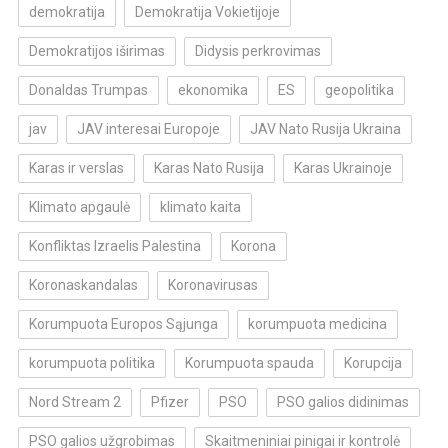
demokratija
Demokratija Vokietijoje
Demokratijos iširimas
Didysis perkrovimas
Donaldas Trumpas
ekonomika
ES
geopolitika
jav
JAV interesai Europoje
JAV Nato Rusija Ukraina
Karas ir verslas
Karas Nato Rusija
Karas Ukrainoje
Klimato apgaulė
klimato kaita
Konfliktas Izraelis Palestina
Korona
Koronaskandalas
Koronavirusas
Korumpuota Europos Sąjunga
korumpuota medicina
korumpuota politika
Korumpuota spauda
Korupcija
Nord Stream 2
Pfizer
PSO
PSO galios didinimas
PSO galios užgrobimas
Skaitmeniniai pinigai ir kontrolė