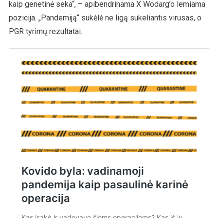
kaip genetinė seka“, – apibendrinama X Wodarg’o lemiama
pozicija. „Pandemiją“ sukėlė ne ligą sukeliantis virusas, o
PGR tyrimų rezultatai.