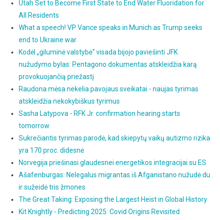
Utah Set to Become First State to End Water Fluoridation for
All Residents
What a speech! VP Vance speaks in Munich as Trump seeks
end to Ukraine war
Kodėl „giluminė valstybė“ visada bijojo paviešinti JFK
nužudymo bylas: Pentagono dokumentas atskleidžia karą
provokuojančią priežastį
Raudona mėsa nekelia pavojaus sveikatai - naujas tyrimas
atskleidžia nekokybiškus tyrimus
Sasha Latypova - RFK Jr. confirmation hearing starts
tomorrow
Sukrečiantis tyrimas parodė, kad skiepytų vaikų autizmo rizika
yra 170 proc. didesnė
Norvegija priešinasi glaudesnei energetikos integracijai su ES
Ašafenburgas: Nelegalus migrantas iš Afganistano nužudė du
ir sužeidė tris žmones
The Great Taking: Exposing the Largest Heist in Global History
Kit Knightly - Predicting 2025: Covid Origins Revisited