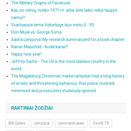
The Military Origins of Facebook
Kas, po velnių, nutiko 1971 m. arba: kiek laiko reikia taupyti
namui?
Svarbiausia tema Vokietijoje šiuo metu (I - VI)
Elon Musk vs. George Soros
Sasha Latypova: My research summarized for a book chapter
Rainer Mausfeld - Kodėl karas?
Happy new year!
Jeffrey Sachs - The US is the most lawless country in the
world
The Magdeburg Christmas market attacker had a long history
of erratic and threatening behaviour that police routinely
minimised and prosecutors studiously ignored
RAKTINIAI ŽODŽIAI
Bill Gates
cenzūra
coronavirusas
Covid 19