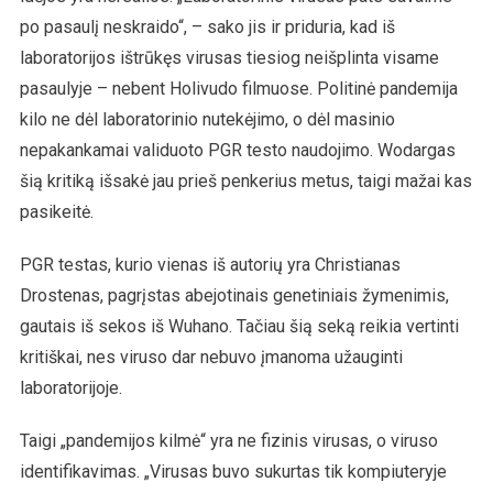
po pasaulį neskraido“, – sako jis ir priduria, kad iš
laboratorijos ištrūkęs virusas tiesiog neišplinta visame
pasaulyje – nebent Holivudo filmuose. Politinė pandemija
kilo ne dėl laboratorinio nutekėjimo, o dėl masinio
nepakankamai validuoto PGR testo naudojimo. Wodargas
šią kritiką išsakė jau prieš penkerius metus, taigi mažai kas
pasikeitė.
PGR testas, kurio vienas iš autorių yra Christianas
Drostenas, pagrįstas abejotinais genetiniais žymenimis,
gautais iš sekos iš Wuhano. Tačiau šią seką reikia vertinti
kritiškai, nes viruso dar nebuvo įmanoma užauginti
laboratorijoje.
Taigi „pandemijos kilmė“ yra ne fizinis virusas, o viruso
identifikavimas. „Virusas buvo sukurtas tik kompiuteryje