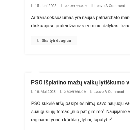
Sapereaude
On
15. Juni 2023
Leave A Comment
Mo
Tr
Pr
Ar transseksualumas yra naujas patriarchato mane
Ka
diskusijose praleidžiamas esminis dalykas: tran
Tr
Pi
Skaityti daugiau
PSO išplatino mažų vaikų lytiškumo 
Sapereaude
On
16. Mai 2023
Leave A Comment
PS
PSO sukėlė aršų pasipriešinimą savo naujuoju vado
Išp
suaugusiųjų temas „nuo pat gimimo“. Naujajame v
Ma
Vai
raginami tyrinėti kūdikių „lytinę tapatybę“.
Lyt