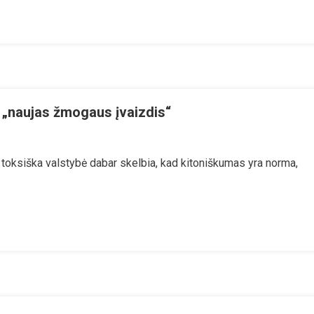
dovą
ba „naujas žmogaus įvaizdis“
tija:
o toksiška valstybė dabar skelbia, kad kitoniškumas yra norma,
slytiškumo
ja
jas
gaus
dis“