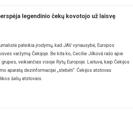
 perspėja legendinio čekų kovotojo už laisvę
On
„Mano
urnalistė pateikia įrodymų, kad JAV vyriausybė, Europos
Šalis
svės varžymą Čekijoje. Be kita ko, Cecílie Jílková rašo apie
Grįžta
Į
grupes, veikiančias visoje Rytų Europoje. Lietuva, kaip Čekijos
Totalitarizmą“,
jimo aparatą dezinformacijai „stebėti“. Čekijos atstovas
–
likos šalių atstovais.
Perspėja
Legendinio
Čekų
Kovotojo
Už
Laisvę
Duktė