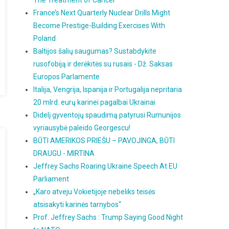
The Treatment of Cancer
France’s Next Quarterly Nuclear Drills Might
Become Prestige-Building Exercises With
Poland
Baltijos šalių saugumas? Sustabdykite
rusofobiją ir derėkitės su rusais - Dž. Saksas
Europos Parlamente
Italija, Vengrija, Ispanija ir Portugalija nepritaria
20 mlrd. eurų karinei pagalbai Ukrainai
Didelį gyventojų spaudimą patyrusi Rumunijos
vyriausybė paleido Georgescu!
BŪTI AMERIKOS PRIEŠU – PAVOJINGA, BŪTI
DRAUGU - MIRTINA
Jeffrey Sachs Roaring Ukraine Speech At EU
Parliament
„Karo atveju Vokietijoje nebeliks teisės
atsisakyti karinės tarnybos“
Prof. Jeffrey Sachs : Trump Saying Good Night