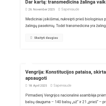
Dar kartą: transmedicina žalinga vai
Sapereaude
26. November 2025
Mediciniai įsikišimai, nukreipti prieš biologinius
žalingų pasekmių. Todėl transmedicina yra žaling
Skaityti daugiau
Vengrija: Konstitucijos pataisa, skir
apsaugoti
Sapereaude
18. April 2025
Pirmadienį Vengrijos nacionalinė asamblėja priėmė
balsų dauguma – 140 balsų „už“ ir 21 „prieš“ – p