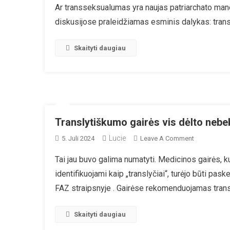
Ar transseksualumas yra naujas patriarchato mane
K
diskusijose praleidžiamas esminis dalykas: tran
P
Skaityti daugiau
Translytiškumo gairės vis dėlto nebe
Lucie
On
5. Juli 2024
Leave A Comment
Translytišk
Tai jau buvo galima numatyti. Medicinos gairės, k
Gairės
identifikuojami kaip „translyčiai“, turėjo būti pas
Vis
Dėlto
FAZ straipsnyje . Gairėse rekomenduojamas trans
Nebebus
Pateiktos
Skaityti daugiau
Birželio