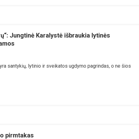
rų“: Jungtinė Karalystė išbraukia lytinės
ramos
loginė
 yra santykių, lytinio ir sveikatos ugdymo pagrindas, o ne šios
s
toj
ejotinų
iūrų“:
gtinė
alystė
raukia
inės
atybės
usimą
o pirmtakas