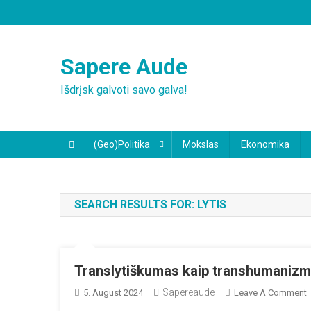
Skip
to
content
Sapere Aude
Išdrįsk galvoti savo galva!
(Geo)Politika
Mokslas
Ekonomika
SEARCH RESULTS FOR:
LYTIS
Translytiškumas kaip transhumanizm
Sapereaude
5. August 2024
Leave A Comment
T