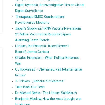
Digital Dystopia: An Investigative Film on Global
Digital Surveillance
Therapeutic DMSO Combinations
Revolutionize Medicine
Japan’s Shocking mRNA Vaccine Revelations:
21 Million Vaccination Records Expose
Alarming Death Trends
Lithium, the Essential Trace Element
Best of James Corbett
Charles Eisenstein - When Politics Becomes
War
CJ Hopkinsas – „Nemanau, kad totalitarizmas
laimės“
J. Erlickas - „Nenoriu būti kareivis“
Take Back Our Tech
Dr. Michael Nehls - The Lithium Salt March
Benjamin Abelow: How the west brought war
to ukraine