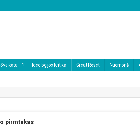
Sveikata
Ideologijos Kritika
Great Reset
Nuomonė
o pirmtakas
On
ranslytiškumas