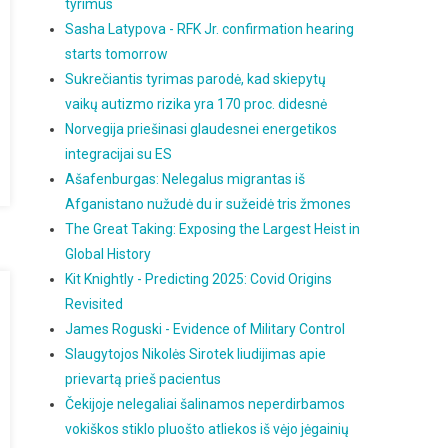
tyrimus
Sasha Latypova - RFK Jr. confirmation hearing
starts tomorrow
Sukrečiantis tyrimas parodė, kad skiepytų
vaikų autizmo rizika yra 170 proc. didesnė
Norvegija priešinasi glaudesnei energetikos
integracijai su ES
Ašafenburgas: Nelegalus migrantas iš
Afganistano nužudė du ir sužeidė tris žmones
The Great Taking: Exposing the Largest Heist in
Global History
Kit Knightly - Predicting 2025: Covid Origins
Revisited
James Roguski - Evidence of Military Control
Slaugytojos Nikolės Sirotek liudijimas apie
prievartą prieš pacientus
Čekijoje nelegaliai šalinamos neperdirbamos
vokiškos stiklo pluošto atliekos iš vėjo jėgainių