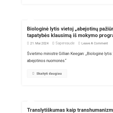
Mėn.
Biologinė lytis vietoj „abejotinų pažiū
tapatybės klausimą iš mokymo prog
Sapereaude
On
21. Mai 2024
Leave A Comment
Bio
Švietimo ministrė Gillian Keegan: „Biologinė lytis
Lyti
abejotinos nuomonės.“
Vie
„ab
Paž
Skaityti daugiau
Jun
Kar
Išb
Lyt
Tap
Kla
Translytiškumas kaip transhumanizm
Iš