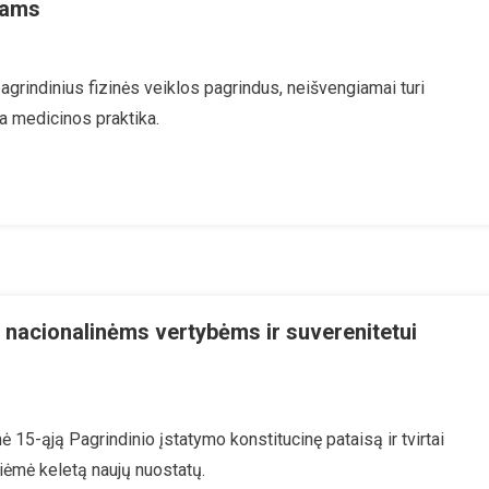
kams
 pagrindinius fizinės veiklos pagrindus, neišvengiamai turi
a medicinos praktika.
ta nacionalinėms vertybėms ir suverenitetui
 15-ąją Pagrindinio įstatymo konstitucinę pataisą ir tvirtai
riėmė keletą naujų nuostatų.