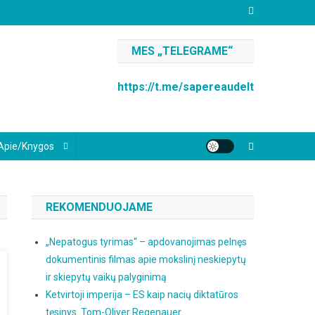
MES „TELEGRAME“
https://t.me/sapereaudelt
Apie/knygos
REKOMENDUOJAME
„Nepatogus tyrimas“ – apdovanojimas pelnęs
dokumentinis filmas apie mokslinį neskiepytų
ir skiepytų vaikų palyginimą
Ketvirtoji imperija – ES kaip nacių diktatūros
tęsinys. Tom-Oliver Regenauer