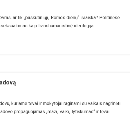
kymo
anslytiškumas
ogramos
vras, ar tik „paskutiniųjų Romos dienų“ išraiška? Politinėse
ip
sseksualumas kaip transhumanistinė ideologija.
anshumanizmo
rmtakas
vadovą
O
vu, kuriame tėvai ir mokytojai raginami su vaikais nagrinėti
latino
adove propaguojamas „mažų vaikų lytiškumas“ ir tėvai
žų
kų
iškumo