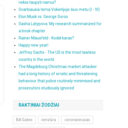
reikia taupyti namui?
Svarbiausia tema Vokietijoje šiuo metu (I - VI)
Elon Musk vs. George Soros
Sasha Latypova: My research summarized for
a book chapter
Rainer Mausfeld - Kodėl karas?
Happy new year!
Jeffrey Sachs - The US is the most lawless
country in the world
The Magdeburg Christmas market attacker
had a long history of erratic and threatening
behaviour that police routinely minimised and
prosecutors studiously ignored
RAKTINIAI ŽODŽIAI
Bill Gates
cenzūra
coronavirusas