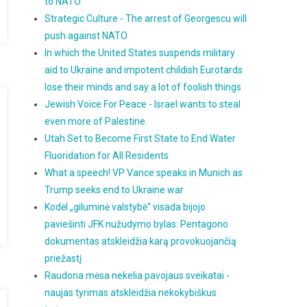
to NATO
Strategic Culture - The arrest of Georgescu will
push against NATO
In which the United States suspends military
aid to Ukraine and impotent childish Eurotards
lose their minds and say a lot of foolish things
Jewish Voice For Peace - Israel wants to steal
even more of Palestine.
Utah Set to Become First State to End Water
Fluoridation for All Residents
What a speech! VP Vance speaks in Munich as
Trump seeks end to Ukraine war
Kodėl „giluminė valstybė“ visada bijojo
paviešinti JFK nužudymo bylas: Pentagono
dokumentas atskleidžia karą provokuojančią
priežastį
Raudona mėsa nekelia pavojaus sveikatai -
naujas tyrimas atskleidžia nekokybiškus