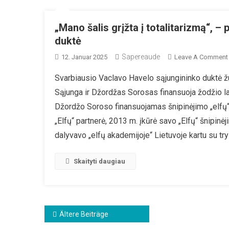
„Mano šalis grįžta į totalitarizmą“, –
duktė
Sapereaude
12. Januar 2025
Leave A Comment
Svarbiausio Vaclavo Havelo sąjungininko duktė ž
Sąjunga ir Džordžas Sorosas finansuoja žodžio lai
Džordžo Soroso finansuojamas šnipinėjimo „elfų“ 
„Elfų“ partnerė, 2013 m. įkūrė savo „Elfų“ šnipinė
dalyvavo „elfų akademijoje“ Lietuvoje kartu su try
Skaityti daugiau
Beitragsnavigation
Ältere Beiträge