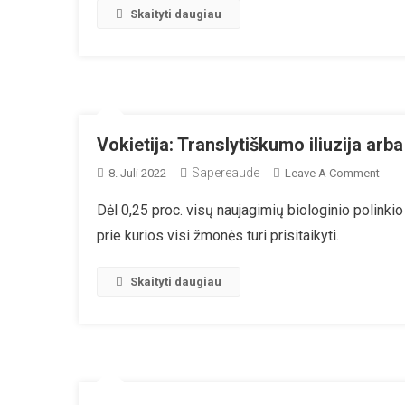
Va
Skaityti daugiau
Vokietija: Translytiškumo iliuzija ar
Sapereaude
On
8. Juli 2022
Leave A Comment
Vokie
Dėl 0,25 proc. visų naujagimių biologinio polinki
Tran
prie kurios visi žmonės turi prisitaikyti.
Iliuzi
Arba
„nau
Skaityti daugiau
Žmo
Įvaiz