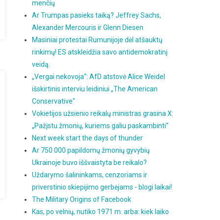
menčių
Ar Trumpas pasieks taiką? Jeffrey Sachs,
Alexander Mercouris ir Glenn Diesen
Masiniai protestai Rumunijoje dėl atšauktų
rinkimų! ES atskleidžia savo antidemokratinį
veidą.
„Vergai nekovoja“: AfD atstovė Alice Weidel
išskirtinis interviu leidiniui „The American
Conservative"
Vokietijos užsienio reikalų ministras grasina X:
„Pažįstu žmonių, kuriems galiu paskambinti“
Next week start the days of thunder
Ar 750 000 papildomų žmonių gyvybių
Ukrainoje buvo iššvaistyta be reikalo?
Uždarymo šalininkams, cenzoriams ir
priverstinio skiepijimo gerbėjams - blogi laikai!
The Military Origins of Facebook
Kas, po velnių, nutiko 1971 m. arba: kiek laiko