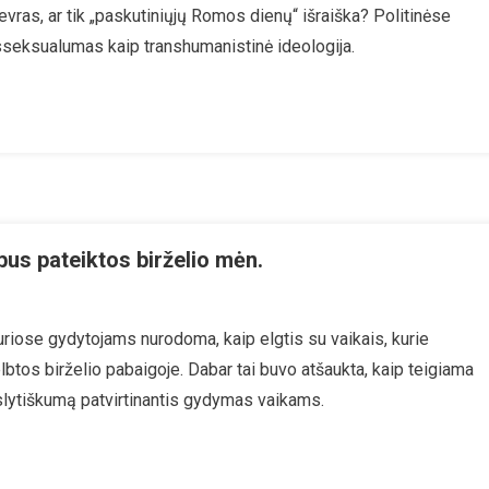
vras, ar tik „paskutiniųjų Romos dienų“ išraiška? Politinėse
aip
sseksualumas kaip transhumanistinė ideologija.
Transhumanizmo
irmtakas
bus pateiktos birželio mėn.
umo
uriose gydytojams nurodoma, kaip elgtis su vaikais, kurie
kelbtos birželio pabaigoje. Dabar tai buvo atšaukta, kaip teigiama
lytiškumą patvirtinantis gydymas vaikams.