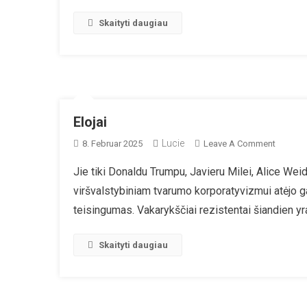
Skaityti daugiau
Elojai
Lucie
On
8. Februar 2025
Leave A Comment
Elojai
Jie tiki Donaldu Trumpu, Javieru Milei, Alice Weide
viršvalstybiniam tvarumo korporatyvizmui atėjo ga
teisingumas. Vakarykščiai rezistentai šiandien y
Skaityti daugiau