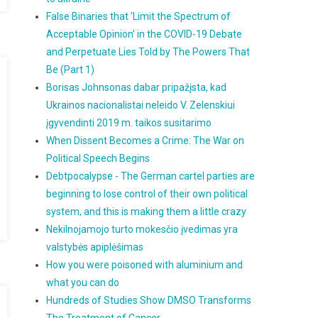
False Binaries that 'Limit the Spectrum of
Acceptable Opinion' in the COVID-19 Debate
and Perpetuate Lies Told by The Powers That
Be (Part 1)
Borisas Johnsonas dabar pripažįsta, kad
Ukrainos nacionalistai neleido V. Zelenskiui
įgyvendinti 2019 m. taikos susitarimo
When Dissent Becomes a Crime: The War on
Political Speech Begins
Debtpocalypse - The German cartel parties are
beginning to lose control of their own political
system, and this is making them a little crazy
Nekilnojamojo turto mokesčio įvedimas yra
valstybės apiplėšimas
How you were poisoned with aluminium and
what you can do
Hundreds of Studies Show DMSO Transforms