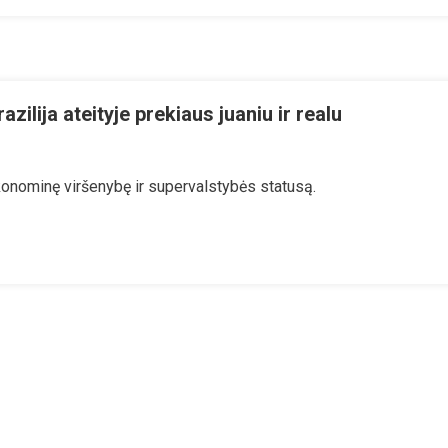
azilija ateityje prekiaus juaniu ir realu
n
ar
onominę viršenybę ir supervalstybės statusą.
enas
mūgis
leriui:
nija
azilija
eityje
ekiaus
aniu
alu