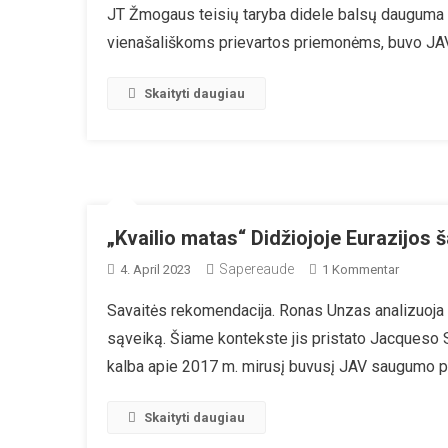
JT Žmogaus teisių taryba didele balsų dauguma p
Pr
vienašališkoms prievartos priemonėms, buvo JAV, 
Ki
Pa
Ne
Skaityti daugiau
Sa
Ti
J
Ir
Eu
Ja
„Kvailio matas“ Didžiojoje Eurazijos 
Pa
Sapereaude
Zu
4. April 2023
1 Kommentar
„Kvailio
Savaitės rekomendacija. Ronas Unzas analizuoja da
Matas“
sąveiką. Šiame kontekste jis pristato Jacqueso Sa
Didžiojo
Eurazijo
kalba apie 2017 m. mirusį buvusį JAV saugumo p
Šachma
Lentoje
Skaityti daugiau