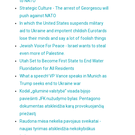
to NATO
Strategic Culture - The arrest of Georgescu will
push against NATO
In which the United States suspends military
aid to Ukraine and impotent childish Eurotards
lose their minds and say a lot of foolish things
Jewish Voice For Peace - Israel wants to steal
even more of Palestine.
Utah Set to Become First State to End Water
Fluoridation for All Residents
What a speech! VP Vance speaks in Munich as
Trump seeks end to Ukraine war
Kodėl „giluminė valstybė“ visada bijojo
paviešinti JFK nužudymo bylas: Pentagono
dokumentas atskleidžia karą provokuojančią
priežastį
Raudona mėsa nekelia pavojaus sveikatai -
naujas tyrimas atskleidžia nekokybiškus