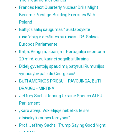
The Treatment of Cancer
France’s Next Quarterly Nuclear Drills Might
Become Prestige-Building Exercises With
Poland
Baltijos šalių saugumas? Sustabdykite
rusofobiją ir derėkitės su rusais - Dž. Saksas
Europos Parlamente
Italija, Vengrija, Ispanija ir Portugalija nepritaria
20 mlrd. eurų karinei pagalbai Ukrainai
Didelį gyventojų spaudimą patyrusi Rumunijos
vyriausybė paleido Georgescu!
BŪTI AMERIKOS PRIEŠU – PAVOJINGA, BŪTI
DRAUGU - MIRTINA
Jeffrey Sachs Roaring Ukraine Speech At EU
Parliament
„Karo atveju Vokietijoje nebeliks teisės
atsisakyti karinės tarnybos“
Prof. Jeffrey Sachs : Trump Saying Good Night