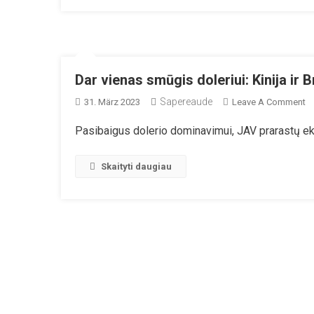
Dar vienas smūgis doleriui: Kinija ir Br
Sapereaude
O
31. März 2023
Leave A Comment
D
Pasibaigus dolerio dominavimui, JAV prarastų ek
Vi
S
Do
Skaityti daugiau
Ki
Ir
Br
At
Pr
Ju
Ir
Re