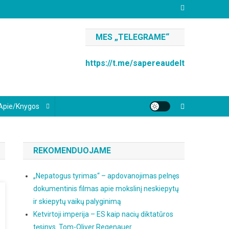
MES „TELEGRAME“
https://t.me/sapereaudelt
Apie/knygos
REKOMENDUOJAME
„Nepatogus tyrimas“ – apdovanojimas pelnęs
dokumentinis filmas apie mokslinį neskiepytų
ir skiepytų vaikų palyginimą
Ketvirtoji imperija – ES kaip nacių diktatūros
tęsinys. Tom-Oliver Regenauer