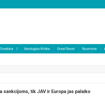
Sveikata
Ideologijos Kritika
Great Reset
Nuomonė
ia sankcijoms, tik JAV ir Europa jas palaiko
n
karai