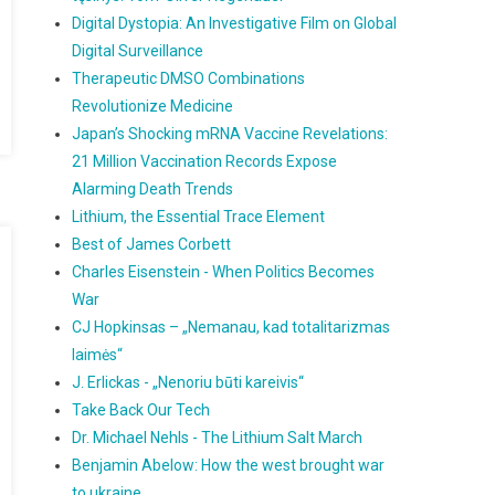
Digital Dystopia: An Investigative Film on Global
Digital Surveillance
Therapeutic DMSO Combinations
Revolutionize Medicine
Japan’s Shocking mRNA Vaccine Revelations:
21 Million Vaccination Records Expose
Alarming Death Trends
Lithium, the Essential Trace Element
Best of James Corbett
Charles Eisenstein - When Politics Becomes
War
CJ Hopkinsas – „Nemanau, kad totalitarizmas
laimės“
J. Erlickas - „Nenoriu būti kareivis“
Take Back Our Tech
Dr. Michael Nehls - The Lithium Salt March
Benjamin Abelow: How the west brought war
to ukraine