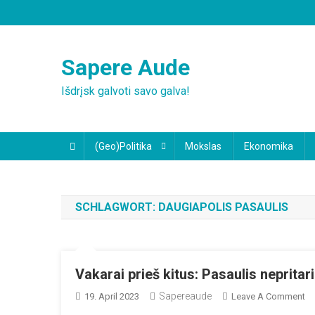
Skip
to
content
Sapere Aude
Išdrįsk galvoti savo galva!
(Geo)Politika
Mokslas
Ekonomika
SCHLAGWORT:
DAUGIAPOLIS PASAULIS
Vakarai prieš kitus: Pasaulis nepritar
Sapereaude
O
19. April 2023
Leave A Comment
Va