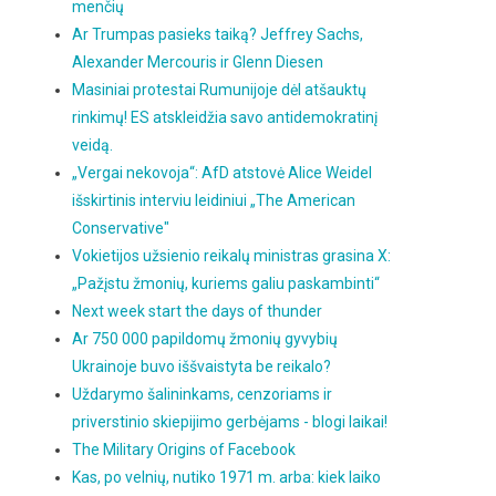
menčių
Ar Trumpas pasieks taiką? Jeffrey Sachs,
Alexander Mercouris ir Glenn Diesen
Masiniai protestai Rumunijoje dėl atšauktų
rinkimų! ES atskleidžia savo antidemokratinį
veidą.
„Vergai nekovoja“: AfD atstovė Alice Weidel
išskirtinis interviu leidiniui „The American
Conservative"
Vokietijos užsienio reikalų ministras grasina X:
„Pažįstu žmonių, kuriems galiu paskambinti“
Next week start the days of thunder
Ar 750 000 papildomų žmonių gyvybių
Ukrainoje buvo iššvaistyta be reikalo?
Uždarymo šalininkams, cenzoriams ir
priverstinio skiepijimo gerbėjams - blogi laikai!
The Military Origins of Facebook
Kas, po velnių, nutiko 1971 m. arba: kiek laiko