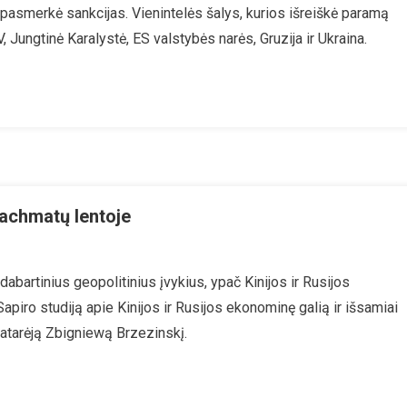
asmerkė sankcijas. Vienintelės šalys, kurios išreiškė paramą
ieš
Jungtinė Karalystė, ES valstybės narės, Gruzija ir Ukraina.
tus:
saulis
pritaria
nkcijoms,
k
AV
ropa
s
šachmatų lentoje
laiko
bartinius geopolitinius įvykius, ypač Kinijos ir Rusijos
piro studiją apie Kinijos ir Rusijos ekonominę galią ir išsamiai
je
s
atarėją Zbigniewą Brzezinskį.
tų