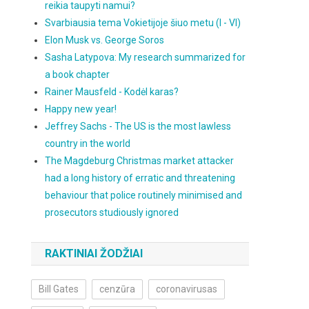
reikia taupyti namui?
Svarbiausia tema Vokietijoje šiuo metu (I - VI)
Elon Musk vs. George Soros
Sasha Latypova: My research summarized for
a book chapter
Rainer Mausfeld - Kodėl karas?
Happy new year!
Jeffrey Sachs - The US is the most lawless
country in the world
The Magdeburg Christmas market attacker
had a long history of erratic and threatening
behaviour that police routinely minimised and
prosecutors studiously ignored
RAKTINIAI ŽODŽIAI
Bill Gates
cenzūra
coronavirusas