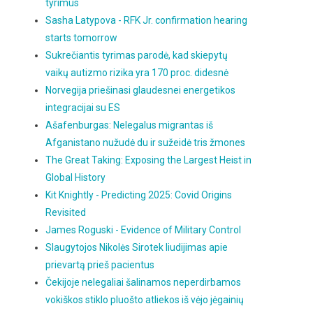
tyrimus
Sasha Latypova - RFK Jr. confirmation hearing
starts tomorrow
Sukrečiantis tyrimas parodė, kad skiepytų
vaikų autizmo rizika yra 170 proc. didesnė
Norvegija priešinasi glaudesnei energetikos
integracijai su ES
Ašafenburgas: Nelegalus migrantas iš
Afganistano nužudė du ir sužeidė tris žmones
The Great Taking: Exposing the Largest Heist in
Global History
Kit Knightly - Predicting 2025: Covid Origins
Revisited
James Roguski - Evidence of Military Control
Slaugytojos Nikolės Sirotek liudijimas apie
prievartą prieš pacientus
Čekijoje nelegaliai šalinamos neperdirbamos
vokiškos stiklo pluošto atliekos iš vėjo jėgainių