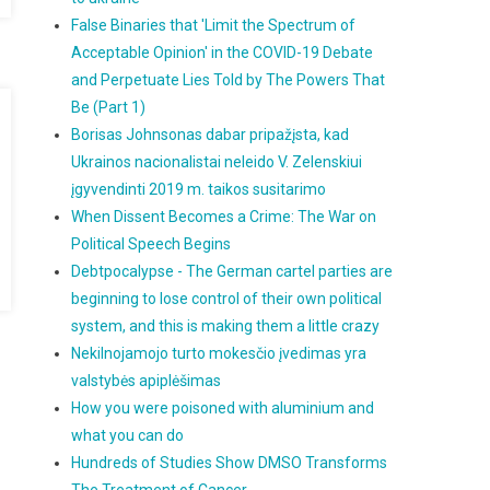
False Binaries that 'Limit the Spectrum of
Acceptable Opinion' in the COVID-19 Debate
and Perpetuate Lies Told by The Powers That
Be (Part 1)
Borisas Johnsonas dabar pripažįsta, kad
Ukrainos nacionalistai neleido V. Zelenskiui
įgyvendinti 2019 m. taikos susitarimo
When Dissent Becomes a Crime: The War on
Political Speech Begins
Debtpocalypse - The German cartel parties are
beginning to lose control of their own political
system, and this is making them a little crazy
Nekilnojamojo turto mokesčio įvedimas yra
valstybės apiplėšimas
How you were poisoned with aluminium and
what you can do
Hundreds of Studies Show DMSO Transforms