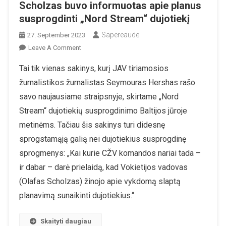
Scholzas buvo informuotas apie planus
susprogdinti „Nord Stream“ dujotiekį
Sapereaude
27. September 2023
On
Leave A Comment
Legendinis
Tai tik vienas sakinys, kurį JAV tiriamosios
Žurnalistas
žurnalistikos žurnalistas Seymouras Hershas rašo
Seymouras
Hershas:
savo naujausiame straipsnyje, skirtame „Nord
CŽV
Stream“ dujotiekių susprogdinimo Baltijos jūroje
Įsitikinusi,
metinėms. Tačiau šis sakinys turi didesnę
Kad
sprogstamąją galią nei dujotiekius susprogdinę
Olafas
Scholzas
sprogmenys: „Kai kurie CŽV komandos nariai tada –
Buvo
ir dabar – darė prielaidą, kad Vokietijos vadovas
Informuotas
(Olafas Scholzas) žinojo apie vykdomą slaptą
Apie
planavimą sunaikinti dujotiekius.“
Planus
Susprogdinti
Skaityti daugiau
„Nord