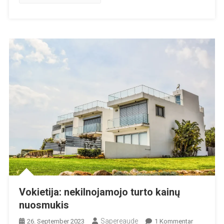
Stream“
Dujotiekį
Vokietija: nekilnojamojo turto kainų
nuosmukis
Sapereaude
Zu
26. September 2023
1 Kommentar