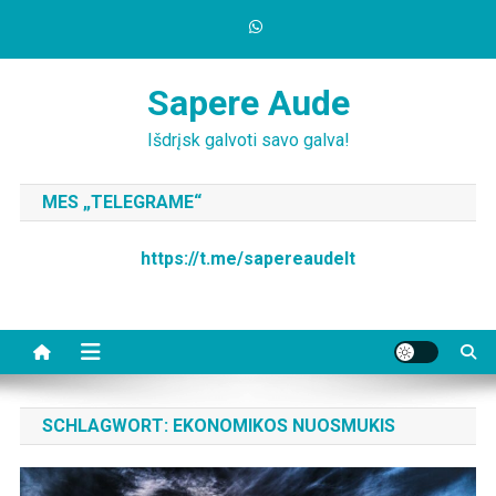
Skip
to
content
Sapere Aude
Išdrįsk galvoti savo galva!
MES „TELEGRAME“
https://t.me/sapereaudelt
SCHLAGWORT:
EKONOMIKOS NUOSMUKIS