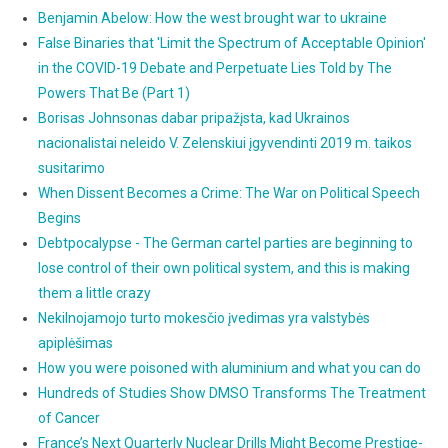
Benjamin Abelow: How the west brought war to ukraine
False Binaries that 'Limit the Spectrum of Acceptable Opinion'
in the COVID-19 Debate and Perpetuate Lies Told by The
Powers That Be (Part 1)
Borisas Johnsonas dabar pripažįsta, kad Ukrainos
nacionalistai neleido V. Zelenskiui įgyvendinti 2019 m. taikos
susitarimo
When Dissent Becomes a Crime: The War on Political Speech
Begins
Debtpocalypse - The German cartel parties are beginning to
lose control of their own political system, and this is making
them a little crazy
Nekilnojamojo turto mokesčio įvedimas yra valstybės
apiplėšimas
How you were poisoned with aluminium and what you can do
Hundreds of Studies Show DMSO Transforms The Treatment
of Cancer
France’s Next Quarterly Nuclear Drills Might Become Prestige-