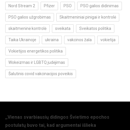
Nord Stream 2
Pfizer
PSO
PSO galios didinimas
PSO galios užgrobimas
Skaitmeniniai pinigai ir kontrolė
skaitmeninė kontrolė
sveikata
Sveikatos politika
Taika Ukrainoje
ukraina
vakcinos žala
vokietija
Vokietijos energetikos politika
Wokeizmas ir LGBTQ judėjimas
Šalutinis covid vakcinacijos poveikis
,,Vienas svarbiausių didingos Švietimo epochos
postulatų buvo tai, kad argumentai išlieka