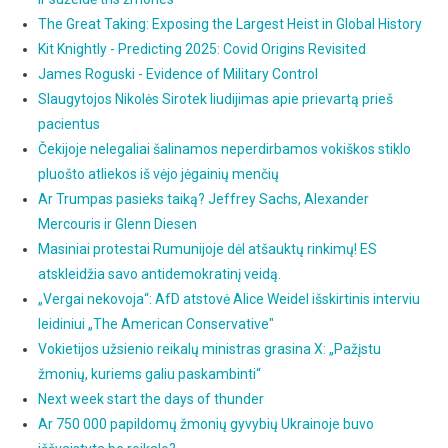
The Great Taking: Exposing the Largest Heist in Global History
Kit Knightly - Predicting 2025: Covid Origins Revisited
James Roguski - Evidence of Military Control
Slaugytojos Nikolės Sirotek liudijimas apie prievartą prieš
pacientus
Čekijoje nelegaliai šalinamos neperdirbamos vokiškos stiklo
pluošto atliekos iš vėjo jėgainių menčių
Ar Trumpas pasieks taiką? Jeffrey Sachs, Alexander
Mercouris ir Glenn Diesen
Masiniai protestai Rumunijoje dėl atšauktų rinkimų! ES
atskleidžia savo antidemokratinį veidą.
„Vergai nekovoja“: AfD atstovė Alice Weidel išskirtinis interviu
leidiniui „The American Conservative"
Vokietijos užsienio reikalų ministras grasina X: „Pažįstu
žmonių, kuriems galiu paskambinti“
Next week start the days of thunder
Ar 750 000 papildomų žmonių gyvybių Ukrainoje buvo