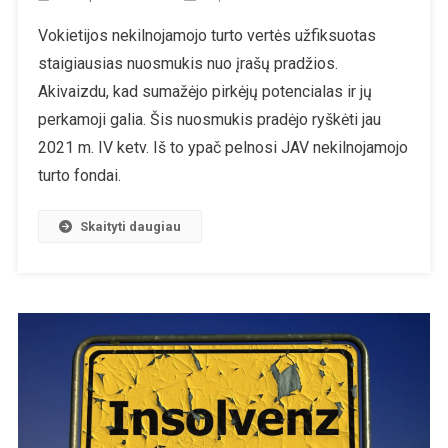
Vokietija:
Vokietijos nekilnojamojo turto vertės užfiksuotas
Nekilnoja
staigiausias nuosmukis nuo įrašų pradžios.
Turto
Kainų
Akivaizdu, kad sumažėjo pirkėjų potencialas ir jų
Nuosmuki
perkamoji galia. Šis nuosmukis pradėjo ryškėti jau
2021 m. IV ketv. Iš to ypač pelnosi JAV nekilnojamojo
turto fondai.
Skaityti daugiau