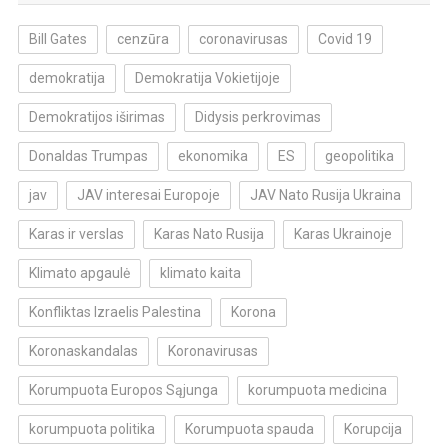
Bill Gates
cenzūra
coronavirusas
Covid 19
demokratija
Demokratija Vokietijoje
Demokratijos iširimas
Didysis perkrovimas
Donaldas Trumpas
ekonomika
ES
geopolitika
jav
JAV interesai Europoje
JAV Nato Rusija Ukraina
Karas ir verslas
Karas Nato Rusija
Karas Ukrainoje
Klimato apgaulė
klimato kaita
Konfliktas Izraelis Palestina
Korona
Koronaskandalas
Koronavirusas
Korumpuota Europos Sąjunga
korumpuota medicina
korumpuota politika
Korumpuota spauda
Korupcija