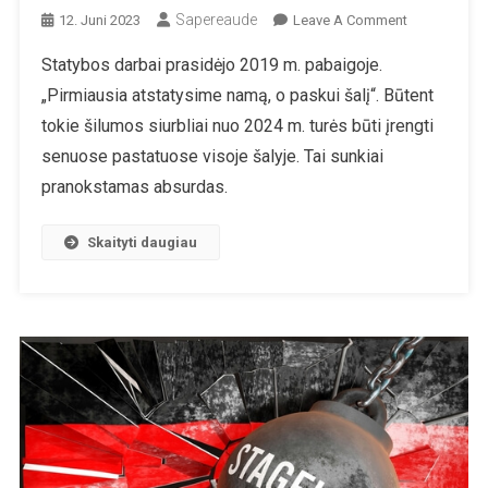
Sapereaude
On
12. Juni 2023
Leave A Comment
Vokietija:
Statybos darbai prasidėjo 2019 m. pabaigoje.
Žalieji
„Pirmiausia atstatysime namą, o paskui šalį“. Būtent
Jau
Daugelį
tokie šilumos siurbliai nuo 2024 m. turės būti įrengti
Metų
senuose pastatuose visoje šalyje. Tai sunkiai
Nesugeba
pranokstamas absurdas.
Partijos
Būstinėje
Skaityti daugiau
Įrengti
Šilumos
Siurblio