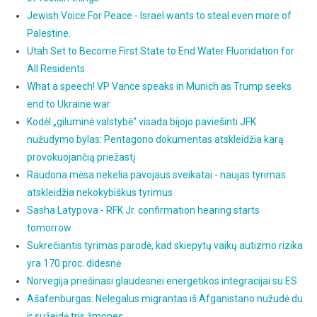
Jewish Voice For Peace - Israel wants to steal even more of
Palestine.
Utah Set to Become First State to End Water Fluoridation for
All Residents
What a speech! VP Vance speaks in Munich as Trump seeks
end to Ukraine war
Kodėl „giluminė valstybė“ visada bijojo paviešinti JFK
nužudymo bylas: Pentagono dokumentas atskleidžia karą
provokuojančią priežastį
Raudona mėsa nekelia pavojaus sveikatai - naujas tyrimas
atskleidžia nekokybiškus tyrimus
Sasha Latypova - RFK Jr. confirmation hearing starts
tomorrow
Sukrečiantis tyrimas parodė, kad skiepytų vaikų autizmo rizika
yra 170 proc. didesnė
Norvegija priešinasi glaudesnei energetikos integracijai su ES
Ašafenburgas: Nelegalus migrantas iš Afganistano nužudė du
ir sužeidė tris žmones