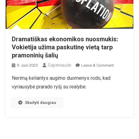
Dramatiškas ekonomikos nuosmukis:
Vokietija užima paskutinę vietą tarp
pramoninių šalių
Sapereaude
On
9. Juni 2023
Leave A Comment
Dramatiškas
Nerimą keliantys augimo duomenys rodo, kad
Ekonomikos
vyriausybė prarado ryšį su realybe.
Nuosmukis:
Vokietija
Užima
Skaityti daugiau
Paskutinę
Vietą
Tarp
Pramoninių
Šalių