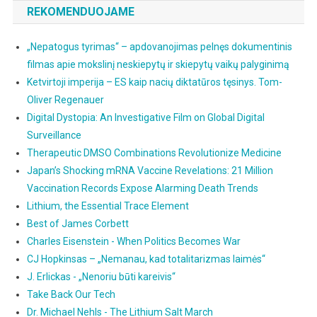
REKOMENDUOJAME
„Nepatogus tyrimas“ – apdovanojimas pelnęs dokumentinis
filmas apie mokslinį neskiepytų ir skiepytų vaikų palyginimą
Ketvirtoji imperija – ES kaip nacių diktatūros tęsinys. Tom-
Oliver Regenauer
Digital Dystopia: An Investigative Film on Global Digital
Surveillance
Therapeutic DMSO Combinations Revolutionize Medicine
Japan’s Shocking mRNA Vaccine Revelations: 21 Million
Vaccination Records Expose Alarming Death Trends
Lithium, the Essential Trace Element
Best of James Corbett
Charles Eisenstein - When Politics Becomes War
CJ Hopkinsas – „Nemanau, kad totalitarizmas laimės“
J. Erlickas - „Nenoriu būti kareivis“
Take Back Our Tech
Dr. Michael Nehls - The Lithium Salt March