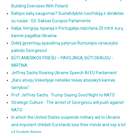
Building Exercises With Poland
Baltijos šalių saugumas? Sustabdykite rusofobiją ir derėkitės
su rusais - Dž. Saksas Europos Parlamente
Italija, Vengrija, Ispanija ir Portugalija nepritaria 20 mlrd. eurų
karinei pagalbai Ukrainai
Didelį gyventojų spaudimą patyrusi Rumunijos vyriausybė
paleido Georgescu!
BŪTI AMERIKOS PRIEŠU – PAVOJINGA, BŪTI DRAUGU -
MIRTINA
Jeffrey Sachs Roaring Ukraine Speech At EU Parliament
„Karo atveju Vokietijoje nebeliks teisės atsisakyti karinės
tarnybos“
Prof. Jeffrey Sachs : Trump Saying Good Night to NATO
Strategic Culture - The arrest of Georgescu will push against
NATO
In which the United States suspends military aid to Ukraine
and impotent childish Eurotards lose their minds and say a lot
of foolish things