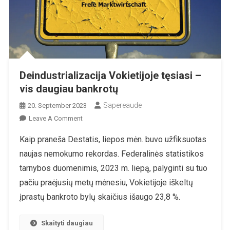
Deindustrializacija Vokietijoje tęsiasi –
vis daugiau bankrotų
Sapereaude
20. September 2023
On
Leave A Comment
Deindustrializacija
Kaip praneša Destatis, liepos mėn. buvo užfiksuotas
Vokietijoje
naujas nemokumo rekordas. Federalinės statistikos
Tęsiasi
–
tarnybos duomenimis, 2023 m. liepą, palyginti su tuo
Vis
pačiu praėjusių metų mėnesiu, Vokietijoje iškeltų
Daugiau
įprastų bankroto bylų skaičius išaugo 23,8 %.
Bankrotų
Skaityti daugiau