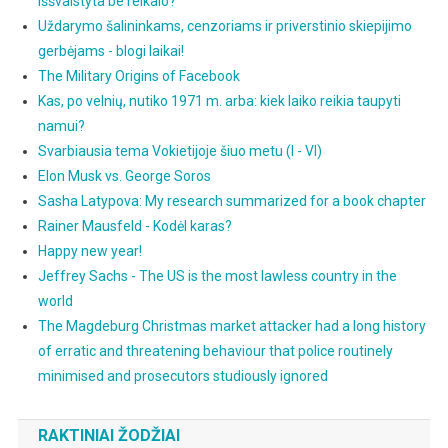
iššvaistyta be reikalo?
Uždarymo šalininkams, cenzoriams ir priverstinio skiepijimo
gerbėjams - blogi laikai!
The Military Origins of Facebook
Kas, po velnių, nutiko 1971 m. arba: kiek laiko reikia taupyti
namui?
Svarbiausia tema Vokietijoje šiuo metu (I - VI)
Elon Musk vs. George Soros
Sasha Latypova: My research summarized for a book chapter
Rainer Mausfeld - Kodėl karas?
Happy new year!
Jeffrey Sachs - The US is the most lawless country in the
world
The Magdeburg Christmas market attacker had a long history
of erratic and threatening behaviour that police routinely
minimised and prosecutors studiously ignored
RAKTINIAI ŽODŽIAI