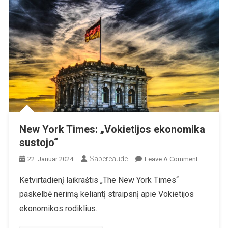
New York Times: „Vokietijos ekonomika
sustojo“
Sapereaude
On
22. Januar 2024
Leave A Comment
New
Ketvirtadienį laikraštis „The New York Times“
York
paskelbė nerimą keliantį straipsnį apie Vokietijos
Times:
„Vokietijo
ekonomikos rodiklius.
Ekonomik