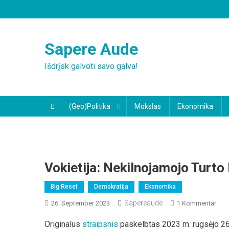
Skip
to
content
Sapere Aude
Išdrįsk galvoti savo galva!
(Geo)Politika
Mokslas
Ekonomika
Vokietija: Nekilnojamojo Turt
Big Reset
Demokratija
Ekonomika
Sapereaude
Zu
26. September 2023
1 Kommentar
Voki
Originalus
straipsnis
paskelbtas 2023 m. rugsėjo 26
Neki