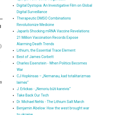
Digital Dystopia: An Investigative Film on Global
Digital Surveillance
Therapeutic DMSO Combinations
Revolutionize Medicine
d
Japan’s Shocking mRNA Vaccine Revelations:
21 Million Vaccination Records Expose
Alarming Death Trends
)
Lithium, the Essential Trace Element
Best of James Corbett
,
Charles Eisenstein - When Politics Becomes
War
CJ Hopkinsas – „Nemanau, kad totalitarizmas
is
laimės“
J. Erlickas - „Nenoriu būti kareivis“
Take Back Our Tech
Dr. Michael Nehls - The Lithium Salt March
Benjamin Abelow: How the west brought war
to ukraine