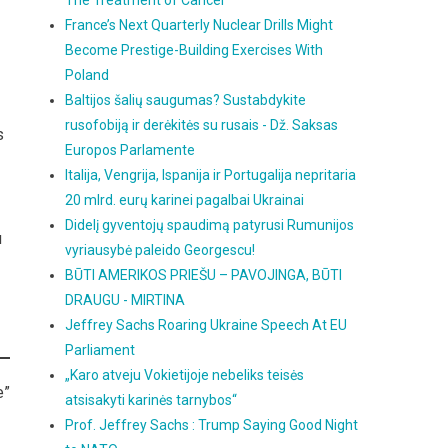
The Treatment of Cancer
France’s Next Quarterly Nuclear Drills Might
Become Prestige-Building Exercises With
Poland
Baltijos šalių saugumas? Sustabdykite
rusofobiją ir derėkitės su rusais - Dž. Saksas
s
Europos Parlamente
Italija, Vengrija, Ispanija ir Portugalija nepritaria
20 mlrd. eurų karinei pagalbai Ukrainai
Didelį gyventojų spaudimą patyrusi Rumunijos
u
vyriausybė paleido Georgescu!
BŪTI AMERIKOS PRIEŠU – PAVOJINGA, BŪTI
DRAUGU - MIRTINA
Jeffrey Sachs Roaring Ukraine Speech At EU
Parliament
„Karo atveju Vokietijoje nebeliks teisės
e”
atsisakyti karinės tarnybos“
Prof. Jeffrey Sachs : Trump Saying Good Night