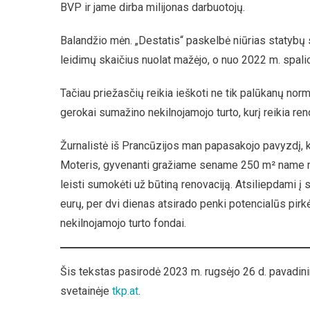
BVP ir jame dirba milijonas darbuotojų.
Balandžio mėn. „Destatis“ paskelbė niūrias statyb
leidimų skaičius nuolat mažėjo, o nuo 2022 m. spal
Tačiau priežasčių reikia ieškoti ne tik palūkanų nor
gerokai sumažino nekilnojamojo turto, kurį reikia renov
Žurnalistė iš Prancūzijos man papasakojo pavyzdį, k
Moteris, gyvenanti gražiame sename 250 m² name m
leisti sumokėti už būtiną renovaciją. Atsiliepdami 
eurų, per dvi dienas atsirado penki potencialūs pirk
nekilnojamojo turto fondai.
Šis tekstas pasirodė 2023 m. rugsėjo 26 d. pavadin
svetainėje
tkp.at
.