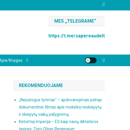
MES „TELEGRAME“
https://t.me/sapereaudelt
Apie/knygos
REKOMENDUOJAME
„Nepatogus tyrimas“ – apdovanojimas pelnęs
dokumentinis filmas apie mokslinį neskiepytų
ir skiepytų vaikų palyginimą
Ketvirtoji imperija – ES kaip nacių diktatūros
tęsinys. Tom-Oliver Regenauer