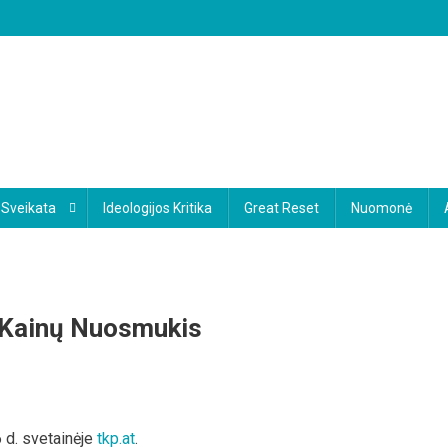
Sveikata
Ideologijos Kritika
Great Reset
Nuomonė
o Kainų Nuosmukis
etija:
 d. svetainėje
tkp.at
.
lnojamojo