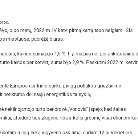
proc.
ėjo, o po metų, 2022 m. IV ketv. pirmą kartą tapo neigiami. Šis
os miestuose, pabrėžė biuras.
esiais, kainos sumažėjo 1,5 %, t. y. mažiau nei per ankstesnius 
urto kainos per ketvirtį sumažėjo 2,9 %. Paskutinį 2022 m. ketvir
ntė Europos centrinio banko pinigų politikos griežtinimo
 ir netikrumą dėl naujų energetikos taisyklių.
inė nekilnojamojo turto bendrovė „Vonovia“ įspėjo, kad šalies
mikai, atsidūrė ties žlugimo riba ir kelia grėsmę visai ekonomikai
aikotarpiu ilgą laiką išgyveno pakilimą, sudaro 12 % Vokietijos