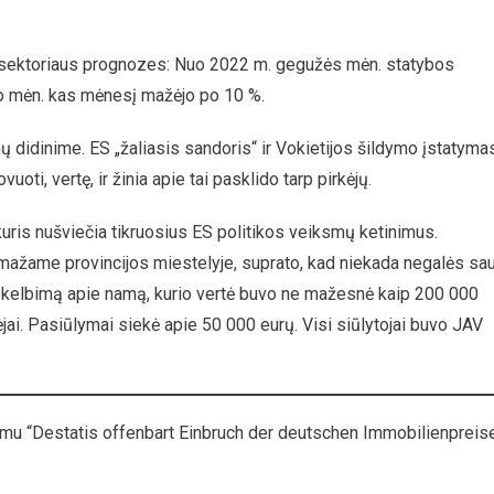
ų sektoriaus prognozes: Nuo 2022 m. gegužės mėn. statybos
io mėn. kas mėnesį mažėjo po 10 %.
mų didinime. ES „žaliasis sandoris“ ir Vokietijos šildymo įstatyma
uoti, vertę, ir žinia apie tai pasklido tarp pirkėjų.
uris nušviečia tikruosius ES politikos veiksmų ketinimus.
ažame provincijos miestelyje, suprato, kad niekada negalės sa
į skelbimą apie namą, kurio vertė buvo ne mažesnė kaip 200 000
ėjai. Pasiūlymai siekė apie 50 000 eurų. Visi siūlytojai buvo JAV
imu “Destatis offenbart Einbruch der deutschen Immobilienpreis