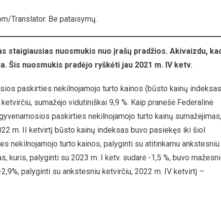
o
m/Translator. Be pataisymų.
ų
smukis
as staigiausias nuosmukis nuo įrašų pradžios. Akivaizdu, ka
a. Šis nuosmukis pradėjo ryškėti jau 2021 m. IV ketv.
ios paskirties nekilnojamojo turto kainos (būsto kainų indeksas
II ketvirčiu, sumažėjo vidutiniškai 9,9 %. Kaip pranešė Federalinė
as gyvenamosios paskirties nekilnojamojo turto kainų sumažėjimas
022 m. II ketvirtį būsto kainų indeksas buvo pasiekęs iki šiol
es nekilnojamojo turto kainos, palyginti su atitinkamu ankstesniu
as, kuris, palyginti su 2023 m. I ketv. sudarė -1,5 %, buvo mažesn
2,9%, palyginti su ankstesniu ketvirčiu, 2022 m. IV ketvirtį –