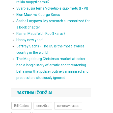
reikia taupyti namui?
Svarbiausia tema Vokietijoje šiuo metu (I - VI)
Elon Musk vs. George Soros
Sasha Latypova: My research summarized for
a book chapter
Rainer Mausfeld - Kodėl karas?
Happy new year!
Jeffrey Sachs - The US is the most lawless
country in the world
The Magdeburg Christmas market attacker
had a long history of erratic and threatening
behaviour that police routinely minimised and
prosecutors studiously ignored
RAKTINIAI ŽODŽIAI
Bill Gates
cenzūra
coronavirusas