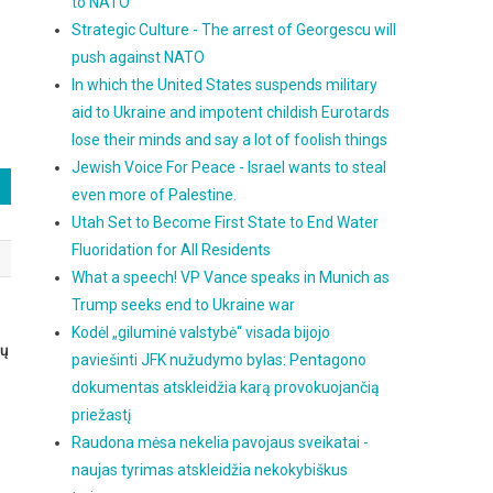
to NATO
Strategic Culture - The arrest of Georgescu will
push against NATO
In which the United States suspends military
aid to Ukraine and impotent childish Eurotards
lose their minds and say a lot of foolish things
Jewish Voice For Peace - Israel wants to steal
even more of Palestine.
Utah Set to Become First State to End Water
Fluoridation for All Residents
What a speech! VP Vance speaks in Munich as
Trump seeks end to Ukraine war
Kodėl „giluminė valstybė“ visada bijojo
ių
paviešinti JFK nužudymo bylas: Pentagono
dokumentas atskleidžia karą provokuojančią
priežastį
Raudona mėsa nekelia pavojaus sveikatai -
naujas tyrimas atskleidžia nekokybiškus