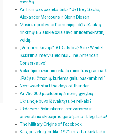
menčių
Ar Trumpas pasieks taiką? Jeffrey Sachs,
Alexander Mercouris ir Glenn Diesen
Masiniai protestai Rumunijoje dėl atšauktų
rinkimų! ES atskleidžia savo antidemokratinį
veidą.
„Vergai nekovoja“: AfD atstovė Alice Weidel
išskirtinis interviu leidiniui „The American
Conservative"
Vokietijos užsienio reikalų ministras grasina X:
„Pažįstu žmonių, kuriems galiu paskambinti“
Next week start the days of thunder
Ar 750 000 papildomų žmonių gyvybių
Ukrainoje buvo iššvaistyta be reikalo?
.
Uždarymo šalininkams, cenzoriams ir
priverstinio skiepijimo gerbėjams - blogi laikai!
The Military Origins of Facebook
Kas, po velnių, nutiko 1971 m. arba: kiek laiko