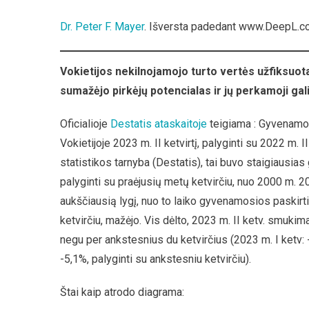
Turt
Dr. Peter F. Mayer
. Išversta padedant www.DeepL.co
Kain
Nuo
Vokietijos nekilnojamojo turto vertės užfiksuot
sumažėjo pirkėjų potencialas ir jų perkamoji gali
Oficialioje
Destatis ataskaitoje
teigiama : Gyvenamos
Vokietijoje 2023 m. II ketvirtį, palyginti su 2022 m. 
statistikos tarnyba (Destatis), tai buvo staigiausi
palyginti su praėjusių metų ketvirčiu, nuo 2000 m. 2
aukščiausią lygį, nuo to laiko gyvenamosios paskirti
ketvirčiu, mažėjo. Vis dėlto, 2023 m. II ketv. smukim
negu per ankstesnius du ketvirčius (2023 m. I ketv: -
-5,1%, palyginti su ankstesniu ketvirčiu).
Štai kaip atrodo diagrama: