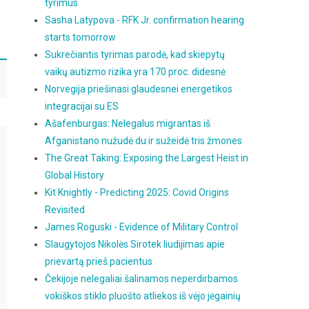
tyrimus
Sasha Latypova - RFK Jr. confirmation hearing
starts tomorrow
Sukrečiantis tyrimas parodė, kad skiepytų
vaikų autizmo rizika yra 170 proc. didesnė
Norvegija priešinasi glaudesnei energetikos
integracijai su ES
Ašafenburgas: Nelegalus migrantas iš
Afganistano nužudė du ir sužeidė tris žmones
The Great Taking: Exposing the Largest Heist in
Global History
Kit Knightly - Predicting 2025: Covid Origins
Revisited
James Roguski - Evidence of Military Control
Slaugytojos Nikolės Sirotek liudijimas apie
prievartą prieš pacientus
Čekijoje nelegaliai šalinamos neperdirbamos
vokiškos stiklo pluošto atliekos iš vėjo jėgainių