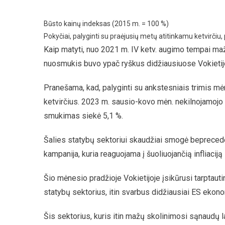
Būsto kainų indeksas (2015 m. = 100 %)
Pokyčiai, palyginti su praėjusių metų atitinkamu ketvirčiu, 
Kaip matyti, nuo 2021 m. IV ketv. augimo tempai maž
nuosmukis buvo ypač ryškus didžiausiuose Vokietij
Pranešama, kad, palyginti su ankstesniais trimis mėn
ketvirčius. 2023 m. sausio-kovo mėn. nekilnojamojo t
smukimas siekė 5,1 %.
Šalies statybų sektoriui skaudžiai smogė beprecede
kampanija, kuria reaguojama į šuoliuojančią infliaciją
Šio mėnesio pradžioje Vokietijoje įsikūrusi tarptaut
statybų sektorius, itin svarbus didžiausiai ES ekono
Šis sektorius, kuris itin mažų skolinimosi sąnaudų l