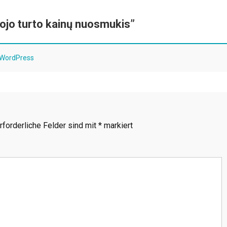
mojo turto kainų nuosmukis
”
y WordPress
rforderliche Felder sind mit
*
markiert