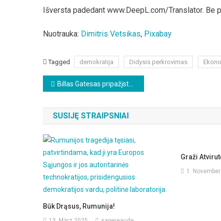
Išversta padedant www.DeepL.com/Translator. Be 
Nuotrauka:
Dimitris Vetsikas
,
Pixabay
Tagged
demokratija
Didysis perkrovimas
Ekonom
Beitragsnavigation
Billas Gatesas pripažįsta: baimės propaganda dėl klimato kaitos nebeveikia
SUSIJĘ STRAIPSNIAI
Graži Atviru
1. November
Būk Drąsus, Rumunija!
13. März 2025
sapereaude