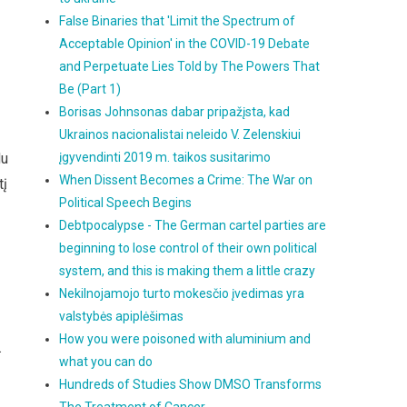
False Binaries that 'Limit the Spectrum of
Acceptable Opinion' in the COVID-19 Debate
and Perpetuate Lies Told by The Powers That
Be (Part 1)
Borisas Johnsonas dabar pripažįsta, kad
Ukrainos nacionalistai neleido V. Zelenskiui
du
įgyvendinti 2019 m. taikos susitarimo
When Dissent Becomes a Crime: The War on
tį
Political Speech Begins
Debtpocalypse - The German cartel parties are
beginning to lose control of their own political
system, and this is making them a little crazy
Nekilnojamojo turto mokesčio įvedimas yra
valstybės apiplėšimas
How you were poisoned with aluminium and
.
what you can do
Hundreds of Studies Show DMSO Transforms