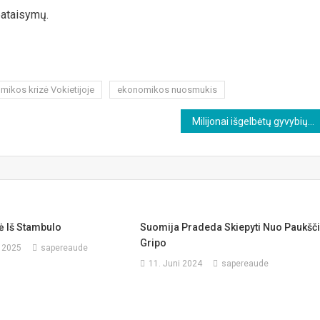
pataisymų.
ikos krizė Vokietijoje
ekonomikos nuosmukis
Milijonai išgelbėtų gyvybių ar masinės žudynės biologiniais ginklais?
tė Iš Stambulo
Suomija Pradeda Skiepyti Nuo Paukšč
Gripo
 2025
sapereaude
11. Juni 2024
sapereaude