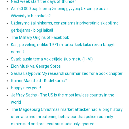
Next week start the days of thunder
Ar 750 000 papildomų žmonių gyvybių Ukrainoje buvo
iššvaistyta be reikalo?
Uždarymo šalininkams, cenzoriams ir priverstinio skiepijimo
gerbėjams - blogi laikai!
The Military Origins of Facebook
Kas, po velnių, nutiko 1971 m. arba: kiek laiko reikia taupyti
namui?
Svarbiausia tema Vokietijoje šiuo metu (I - VI)
Elon Musk vs. George Soros
Sasha Latypova: My research summarized for a book chapter
Rainer Mausfeld - Kodėl karas?
Happy new year!
Jeffrey Sachs - The US is the most lawless country in the
world
The Magdeburg Christmas market attacker had a long history
of erratic and threatening behaviour that police routinely
minimised and prosecutors studiously ignored