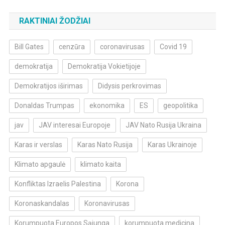
RAKTINIAI ŽODŽIAI
Bill Gates
cenzūra
coronavirusas
Covid 19
demokratija
Demokratija Vokietijoje
Demokratijos iširimas
Didysis perkrovimas
Donaldas Trumpas
ekonomika
ES
geopolitika
jav
JAV interesai Europoje
JAV Nato Rusija Ukraina
Karas ir verslas
Karas Nato Rusija
Karas Ukrainoje
Klimato apgaulė
klimato kaita
Konfliktas Izraelis Palestina
Korona
Koronaskandalas
Koronavirusas
Korumpuota Europos Sąjunga
korumpuota medicina