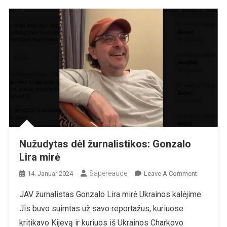
Nužudytas dėl žurnalistikos: Gonzalo
Lira mirė
Sapereaude
On
14. Januar 2024
Leave A Comment
Nužudyta
JAV žurnalistas Gonzalo Lira mirė Ukrainos kalėjime.
Dėl
Jis buvo suimtas už savo reportažus, kuriuose
Žurnalisti
Gonzalo
kritikavo Kijevą ir kuriuos iš Ukrainos Charkovo