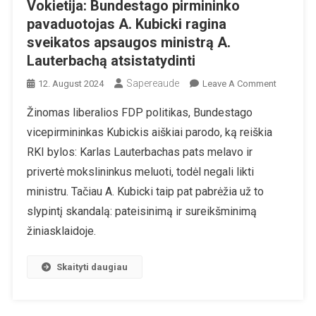
Vokietija: Bundestago pirmininko
pavaduotojas A. Kubicki ragina
sveikatos apsaugos ministrą A.
Lauterbachą atsistatydinti
Sapereaude
On
12. August 2024
Leave A Comment
Vokietija:
Žinomas liberalios FDP politikas, Bundestago
Bundesta
vicepirmininkas Kubickis aiškiai parodo, ką reiškia
Pirminink
Pavaduot
RKI bylos: Karlas Lauterbachas pats melavo ir
A.
privertė mokslininkus meluoti, todėl negali likti
Kubicki
ministru. Tačiau A. Kubicki taip pat pabrėžia už to
Ragina
slypintį skandalą: pateisinimą ir sureikšminimą
Sveikatos
Apsaugo
žiniasklaidoje.
Ministrą
A.
Skaityti daugiau
Lauterba
Atsistatyd