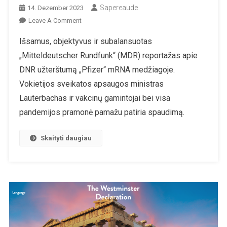
Sapereaude
14. Dezember 2023
On
Leave A Comment
DNR
Išsamus, objektyvus ir subalansuotas
Užterštumas:
„Mitteldeutscher Rundfunk“ (MDR) reportažas apie
Vokietijos
Valstybinės
DNR užterštumą „Pfizer“ mRNA medžiagoje.
Televizijos
Vokietijos sveikatos apsaugos ministras
Reportažas
Lauterbachas ir vakcinų gamintojai bei visa
Apie
pandemijos pramonė pamažu patiria spaudimą.
Skiepų
Skandalą
Skaityti daugiau