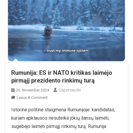
Rumunija: ES ir NATO kritikas laimėjo
pirmąjį prezidento rinkimų turą
Sapereaude
26. November 2024
On
Leave A Comment
Rumunija:
Istorinė politinė staigmena Rumunijoje: kandidatas,
ES
kuriam apklausos nesuteikė jokių šansų laimėti,
Ir
NATO
sugebėjo laimėti pirmąjį rinkimų turą. Rumunija
Kritikas