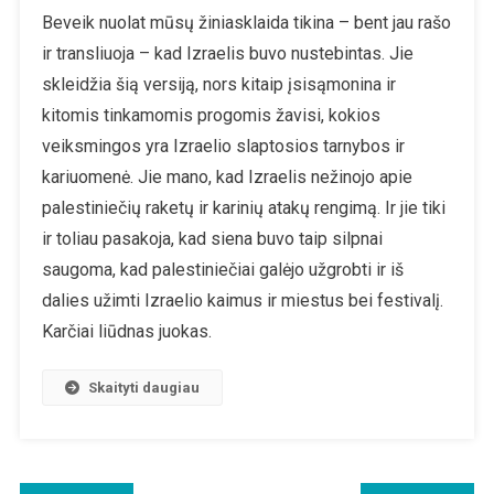
Vienodas
Beveik nuolat mūsų žiniasklaida tikina – bent jau rašo
Izraelio
ir transliuoja – kad Izraelis buvo nustebintas. Jie
Konflikto
Nušvietimas
skleidžia šią versiją, nors kitaip įsisąmonina ir
Žiniasklaidoje.
kitomis tinkamomis progomis žavisi, kokios
Ir
veiksmingos yra Izraelio slaptosios tarnybos ir
Žiniasklaida
kariuomenė. Jie mano, kad Izraelis nežinojo apie
Net
Nesigėdija
palestiniečių raketų ir karinių atakų rengimą. Ir jie tiki
ir toliau pasakoja, kad siena buvo taip silpnai
saugoma, kad palestiniečiai galėjo užgrobti ir iš
dalies užimti Izraelio kaimus ir miestus bei festivalį.
Karčiai liūdnas juokas.
Skaityti daugiau