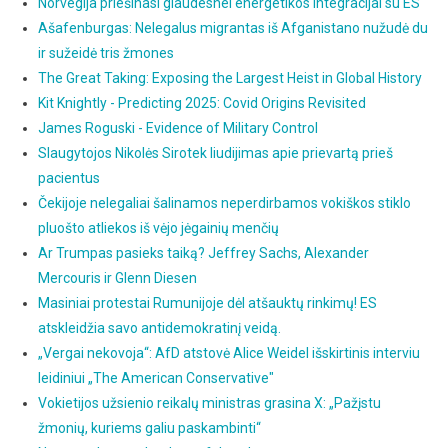
Norvegija priešinasi glaudesnei energetikos integracijai su ES
Ašafenburgas: Nelegalus migrantas iš Afganistano nužudė du
ir sužeidė tris žmones
The Great Taking: Exposing the Largest Heist in Global History
Kit Knightly - Predicting 2025: Covid Origins Revisited
James Roguski - Evidence of Military Control
Slaugytojos Nikolės Sirotek liudijimas apie prievartą prieš
pacientus
Čekijoje nelegaliai šalinamos neperdirbamos vokiškos stiklo
pluošto atliekos iš vėjo jėgainių menčių
Ar Trumpas pasieks taiką? Jeffrey Sachs, Alexander
Mercouris ir Glenn Diesen
Masiniai protestai Rumunijoje dėl atšauktų rinkimų! ES
atskleidžia savo antidemokratinį veidą.
„Vergai nekovoja“: AfD atstovė Alice Weidel išskirtinis interviu
leidiniui „The American Conservative"
Vokietijos užsienio reikalų ministras grasina X: „Pažįstu
žmonių, kuriems galiu paskambinti“