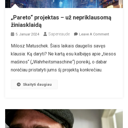
„Pareto“ projektas – už nepriklausomą
žiniasklaidą
Sapereaude
On
5. Januar 2024
Leave A Comment
„Pareto“
Milosz Matuschek. Šiais laikais daugelis savęs
Projektas
klausia: Ką daryti? Ne kartą esu kalbėjęs apie „tiesos
–
Už
mašinos“ („Wahrheitsmaschine“) poreikį, o dabar
Nepriklau
norėčiau pristatyti jums šį projektą konkrečiau.
Žiniasklaid
Skaityti daugiau