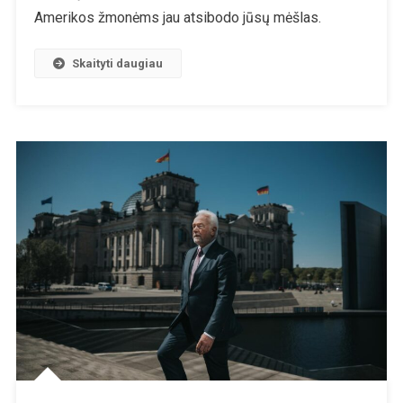
Kodėl
Amerikos žmonėms jau atsibodo jūsų mėšlas.
Amerika
Balsavo
Skaityti daugiau
Už
Trumpą