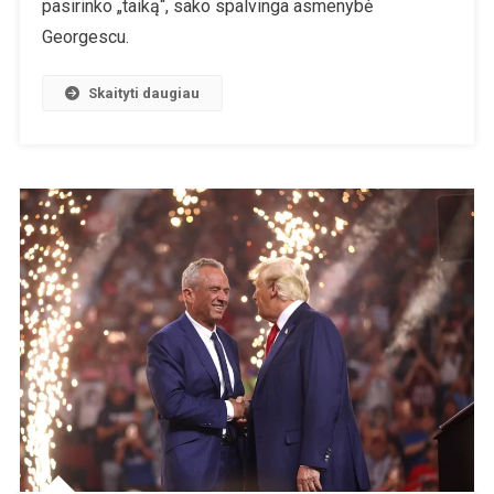
pasirinko „taiką“, sako spalvinga asmenybė
Laimėjo
Georgescu.
Pirmąjį
Prezidento
Skaityti daugiau
Rinkimų
Turą