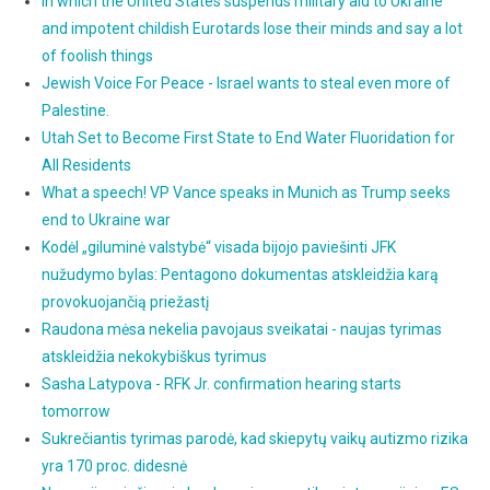
In which the United States suspends military aid to Ukraine
and impotent childish Eurotards lose their minds and say a lot
of foolish things
Jewish Voice For Peace - Israel wants to steal even more of
Palestine.
Utah Set to Become First State to End Water Fluoridation for
All Residents
What a speech! VP Vance speaks in Munich as Trump seeks
end to Ukraine war
Kodėl „giluminė valstybė“ visada bijojo paviešinti JFK
nužudymo bylas: Pentagono dokumentas atskleidžia karą
provokuojančią priežastį
Raudona mėsa nekelia pavojaus sveikatai - naujas tyrimas
atskleidžia nekokybiškus tyrimus
Sasha Latypova - RFK Jr. confirmation hearing starts
tomorrow
Sukrečiantis tyrimas parodė, kad skiepytų vaikų autizmo rizika
yra 170 proc. didesnė