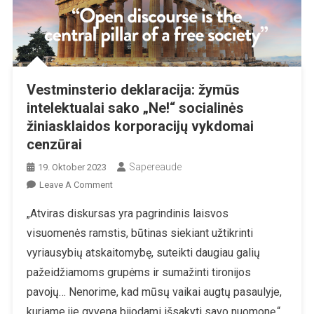
Vestminsterio deklaracija: žymūs
intelektualai sako „Ne!“ socialinės
žiniasklaidos korporacijų vykdomai
cenzūrai
Sapereaude
19. Oktober 2023
On
Leave A Comment
Vestminsterio
„Atviras diskursas yra pagrindinis laisvos
Deklaracija:
visuomenės ramstis, būtinas siekiant užtikrinti
Žymūs
Intelektualai
vyriausybių atskaitomybę, suteikti daugiau galių
Sako
pažeidžiamoms grupėms ir sumažinti tironijos
„Ne!“
pavojų… Nenorime, kad mūsų vaikai augtų pasaulyje,
Socialinės
kuriame jie gyvena bijodami išsakyti savo nuomonę.“
Žiniasklaidos