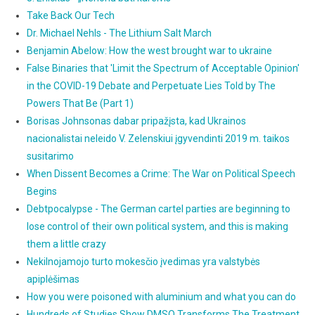
Take Back Our Tech
Dr. Michael Nehls - The Lithium Salt March
Benjamin Abelow: How the west brought war to ukraine
False Binaries that 'Limit the Spectrum of Acceptable Opinion'
in the COVID-19 Debate and Perpetuate Lies Told by The
Powers That Be (Part 1)
Borisas Johnsonas dabar pripažįsta, kad Ukrainos
nacionalistai neleido V. Zelenskiui įgyvendinti 2019 m. taikos
susitarimo
When Dissent Becomes a Crime: The War on Political Speech
Begins
Debtpocalypse - The German cartel parties are beginning to
lose control of their own political system, and this is making
them a little crazy
Nekilnojamojo turto mokesčio įvedimas yra valstybės
apiplėšimas
How you were poisoned with aluminium and what you can do
Hundreds of Studies Show DMSO Transforms The Treatment