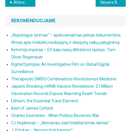
Beitragsnavigation
Ältere Beiträge
Neuere Beiträge
REKOMENDUOJAME
„Nepatogus tyrimas“ – apdovanojimas pelnęs dokumentinis
filmas apie mokslinį neskiepytų ir skiepytų vaikų palyginimą
Ketvirtoji imperija – ES kaip nacių diktatūros tęsinys. Tom-
Oliver Regenauer
Digital Dystopia: An Investigative Film on Global Digital
Surveillance
Therapeutic DMSO Combinations Revolutionize Medicine
Japan’s Shocking mRNA Vaccine Revelations: 21 Million
Vaccination Records Expose Alarming Death Trends
Lithium, the Essential Trace Element
Best of James Corbett
Charles Eisenstein - When Politics Becomes War
CJ Hopkinsas – „Nemanau, kad totalitarizmas laimės“
J. Erlickas - „Nenoriu būti kareivis“