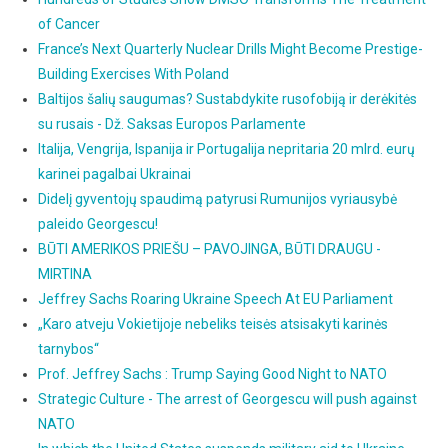
of Cancer
France’s Next Quarterly Nuclear Drills Might Become Prestige-
Building Exercises With Poland
Baltijos šalių saugumas? Sustabdykite rusofobiją ir derėkitės
su rusais - Dž. Saksas Europos Parlamente
Italija, Vengrija, Ispanija ir Portugalija nepritaria 20 mlrd. eurų
karinei pagalbai Ukrainai
Didelį gyventojų spaudimą patyrusi Rumunijos vyriausybė
paleido Georgescu!
BŪTI AMERIKOS PRIEŠU – PAVOJINGA, BŪTI DRAUGU -
MIRTINA
Jeffrey Sachs Roaring Ukraine Speech At EU Parliament
„Karo atveju Vokietijoje nebeliks teisės atsisakyti karinės
tarnybos“
Prof. Jeffrey Sachs : Trump Saying Good Night to NATO
Strategic Culture - The arrest of Georgescu will push against
NATO