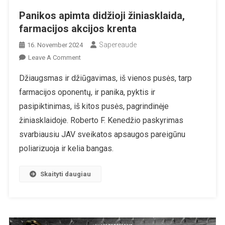
Panikos apimta didžioji žiniasklaida,
farmacijos akcijos krenta
Sapereaude
16. November 2024
On
Leave A Comment
Panikos
Džiaugsmas ir džiūgavimas, iš vienos pusės, tarp
Apimta
farmacijos oponentų, ir panika, pyktis ir
Didžioji
Žiniasklaida,
pasipiktinimas, iš kitos pusės, pagrindinėje
Farmacijos
žiniasklaidoje. Roberto F. Kenedžio paskyrimas
Akcijos
svarbiausiu JAV sveikatos apsaugos pareigūnu
Krenta
poliarizuoja ir kelia bangas.
Skaityti daugiau