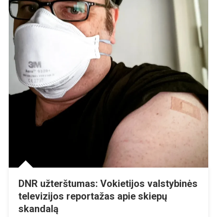
DNR užterštumas: Vokietijos valstybinės
televizijos reportažas apie skiepų
skandalą