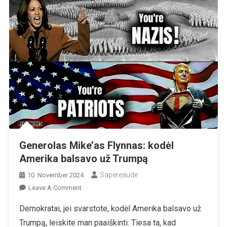
Generolas Mike’as Flynnas: kodėl
Amerika balsavo už Trumpą
Sapereaude
10. November 2024
On
Leave A Comment
Generolas
Demokratai, jei svarstote, kodėl Amerika balsavo už
Mike’as
Trumpą, leiskite man paaiškinti: Tiesa ta, kad
Flynnas: