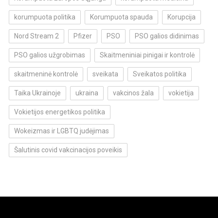
korumpuota politika
Korumpuota spauda
Korupcija
Nord Stream 2
Pfizer
PSO
PSO galios didinimas
PSO galios užgrobimas
Skaitmeniniai pinigai ir kontrolė
skaitmeninė kontrolė
sveikata
Sveikatos politika
Taika Ukrainoje
ukraina
vakcinos žala
vokietija
Vokietijos energetikos politika
Wokeizmas ir LGBTQ judėjimas
Šalutinis covid vakcinacijos poveikis