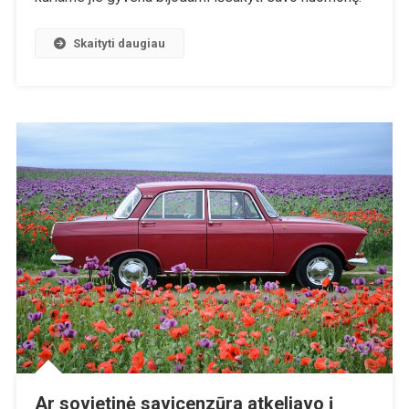
Korporacijų
Vykdomai
Skaityti daugiau
Cenzūrai
Ar sovietinė savicenzūra atkeliavo į