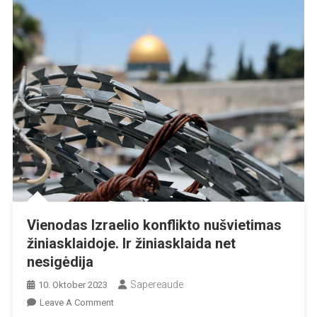
Vienodas Izraelio konflikto nušvietimas
žiniasklaidoje. Ir žiniasklaida net
nesigėdija
Sapereaude
10. Oktober 2023
On
Leave A Comment