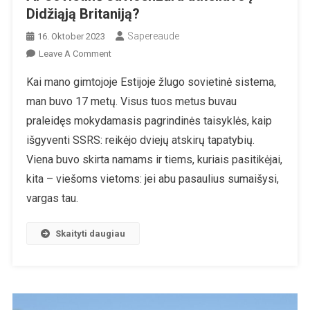
Didžiąją Britaniją?
Sapereaude
16. Oktober 2023
On
Leave A Comment
Ar
Kai mano gimtojoje Estijoje žlugo sovietinė sistema,
Sovietinė
man buvo 17 metų. Visus tuos metus buvau
Savicenzūra
Atkeliavo
praleidęs mokydamasis pagrindinės taisyklės, kaip
Į
išgyventi SSRS: reikėjo dviejų atskirų tapatybių.
Didžiąją
Viena buvo skirta namams ir tiems, kuriais pasitikėjai,
Britaniją?
kita – viešoms vietoms: jei abu pasaulius sumaišysi,
vargas tau.
Skaityti daugiau