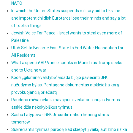
NATO
In which the United States suspends military aid to Ukraine
and impotent childish Eurotards lose their minds and say a lot
of foolish things
Jewish Voice For Peace - Israel wants to steal even more of
Palestine.
Utah Set to Become First State to End Water Fluoridation for
All Residents
What a speech! VP Vance speaks in Munich as Trump seeks
end to Ukraine war
Kodėl „giluminė valstybė“ visada bijojo paviešinti JFK
nužudymo bylas: Pentagono dokumentas atskleidžia karą
provokuojančią priežastį
Raudona mėsa nekelia pavojaus sveikatai - naujas tyrimas
atskleidžia nekokybiškus tyrimus
Sasha Latypova - RFK Jr. confirmation hearing starts
tomorrow
Sukrečiantis tyrimas parodė, kad skiepytų vaikų autizmo rizika