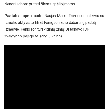
Nenoriu dabar pritarti šiems spėliojimams.
Pastaba sapereaude:
Naujas Marko Friedricho interviu su
Izraelio aktyviste Efrat Fenigson apie dabartinę padėtį
Izraelyje. Fenigson turi vidinių žinių: Ji tarnavo IDF
žvalgybos pajėgose. (anglų kalba)