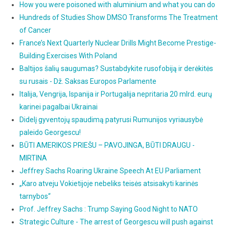
How you were poisoned with aluminium and what you can do
Hundreds of Studies Show DMSO Transforms The Treatment
of Cancer
France’s Next Quarterly Nuclear Drills Might Become Prestige-
Building Exercises With Poland
Baltijos šalių saugumas? Sustabdykite rusofobiją ir derėkitės
su rusais - Dž. Saksas Europos Parlamente
Italija, Vengrija, Ispanija ir Portugalija nepritaria 20 mlrd. eurų
karinei pagalbai Ukrainai
Didelį gyventojų spaudimą patyrusi Rumunijos vyriausybė
paleido Georgescu!
BŪTI AMERIKOS PRIEŠU – PAVOJINGA, BŪTI DRAUGU -
MIRTINA
Jeffrey Sachs Roaring Ukraine Speech At EU Parliament
„Karo atveju Vokietijoje nebeliks teisės atsisakyti karinės
tarnybos“
Prof. Jeffrey Sachs : Trump Saying Good Night to NATO
Strategic Culture - The arrest of Georgescu will push against