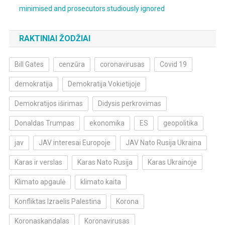
minimised and prosecutors studiously ignored
RAKTINIAI ŽODŽIAI
Bill Gates
cenzūra
coronavirusas
Covid 19
demokratija
Demokratija Vokietijoje
Demokratijos iširimas
Didysis perkrovimas
Donaldas Trumpas
ekonomika
ES
geopolitika
jav
JAV interesai Europoje
JAV Nato Rusija Ukraina
Karas ir verslas
Karas Nato Rusija
Karas Ukrainoje
Klimato apgaulė
klimato kaita
Konfliktas Izraelis Palestina
Korona
Koronaskandalas
Koronavirusas