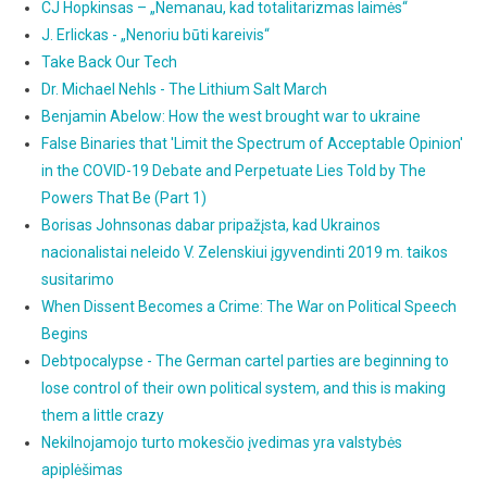
CJ Hopkinsas – „Nemanau, kad totalitarizmas laimės“
J. Erlickas - „Nenoriu būti kareivis“
Take Back Our Tech
Dr. Michael Nehls - The Lithium Salt March
Benjamin Abelow: How the west brought war to ukraine
False Binaries that 'Limit the Spectrum of Acceptable Opinion'
in the COVID-19 Debate and Perpetuate Lies Told by The
Powers That Be (Part 1)
Borisas Johnsonas dabar pripažįsta, kad Ukrainos
nacionalistai neleido V. Zelenskiui įgyvendinti 2019 m. taikos
susitarimo
When Dissent Becomes a Crime: The War on Political Speech
Begins
Debtpocalypse - The German cartel parties are beginning to
lose control of their own political system, and this is making
them a little crazy
Nekilnojamojo turto mokesčio įvedimas yra valstybės
apiplėšimas