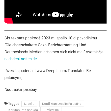
Šis tekstas pasirodė 2023 m. spalio 10 d. pavadinimu
“Gleichgeschaltete Gaza-Berichterstattung. Und
Deutschlands Medien schämen sich nicht mal” svetainėje
nachdenkseiten.de
.
Išversta padedant www.DeepL.com/Translator. Be
pataisymų.
Nuotrauka:
pixabay
Tagged
Izraelis
Konfliktas Izraelis Palestina
Korumpuota spauda
Palestina