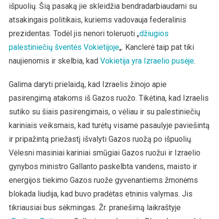
išpuolių. Šią pasaką jie skleidžia bendradarbiaudami su
atsakingais politikais, kuriems vadovauja federalinis
prezidentas. Todėl jis nenori toleruoti „
džiugios
palestiniečių šventės Vokietijoje
„. Kanclerė taip pat tiki
naujienomis ir skelbia, kad
Vokietija yra Izraelio pusėje
.
Galima daryti prielaidą, kad Izraelis žinojo apie
pasirengimą atakoms iš Gazos ruožo. Tikėtina, kad Izraelis
sutiko su šiais pasirengimais, o vėliau ir su palestiniečių
kariniais veiksmais, kad turėtų visame pasaulyje paviešintą
ir pripažintą priežastį išvalyti Gazos ruožą po išpuolių.
Vėlesni masiniai kariniai smūgiai Gazos ruožui ir Izraelio
gynybos ministro Gallanto paskelbta vandens, maisto ir
energijos tiekimo Gazos ruože gyvenantiems žmonėms
blokada liudija, kad buvo pradėtas etninis valymas. Jis
tikriausiai bus sėkmingas. Žr. pranešimą laikraštyje