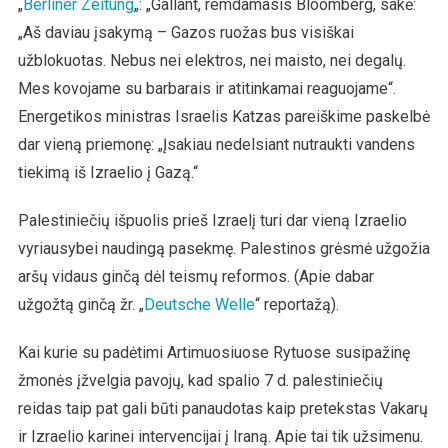
„
Berliner Zeitung
„: „Gallant, remdamasis Bloomberg, sakė:
„Aš daviau įsakymą – Gazos ruožas bus visiškai
užblokuotas. Nebus nei elektros, nei maisto, nei degalų.
Mes kovojame su barbarais ir atitinkamai reaguojame“.
Energetikos ministras Israelis Katzas pareiškime paskelbė
dar vieną priemonę: „Įsakiau nedelsiant nutraukti vandens
tiekimą iš Izraelio į Gazą.“
Palestiniečių išpuolis prieš Izraelį turi dar vieną Izraelio
vyriausybei naudingą pasekmę. Palestinos grėsmė užgožia
aršų vidaus ginčą dėl teismų reformos. (Apie dabar
užgožtą ginčą žr. „
Deutsche Welle
“ reportažą).
Kai kurie su padėtimi Artimuosiuose Rytuose susipažinę
žmonės įžvelgia pavojų, kad spalio 7 d. palestiniečių
reidas taip pat gali būti panaudotas kaip pretekstas Vakarų
ir Izraelio karinei intervencijai į Iraną. Apie tai tik užsimenu.