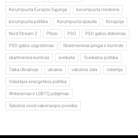
Korumpuota Europos Sąjunga
korumpuota medicina
korumpuota politika
Korumpuota spauda
Korupcija
Nord Stream 2
Pfizer
PSO
PSO galios didinimas
PSO galios užgrobimas
Skaitmeniniai pinigai ir kontrolė
skaitmeninė kontrolė
sveikata
Sveikatos politika
Taika Ukrainoje
ukraina
vakcinos žala
vokietija
Vokietijos energetikos politika
Wokeizmas ir LGBTQ judėjimas
Šalutinis covid vakcinacijos poveikis