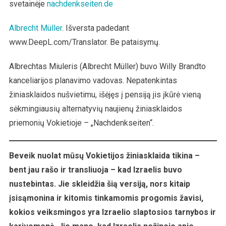
svetainėje
nachdenkseiten.de
Konflikto
Nušvietimas
Žiniasklaido
Albrecht Müller
. Išversta padedant
Ir
www.DeepL.com/Translator. Be pataisymų.
Žiniasklaida
Net
Albrechtas Miuleris (Albrecht Müller) buvo Willy Brandto
Nesigėdija
kanceliarijos planavimo vadovas. Nepatenkintas
žiniasklaidos nušvietimu, išėjęs į pensiją jis įkūrė vieną
sėkmingiausių alternatyvių naujienų žiniasklaidos
priemonių Vokietioje – „Nachdenkseiten“.
Beveik nuolat mūsų Vokietijos žiniasklaida tikina –
bent jau rašo ir transliuoja – kad Izraelis buvo
nustebintas. Jie skleidžia šią versiją, nors kitaip
įsisąmonina ir kitomis tinkamomis progomis žavisi,
kokios veiksmingos yra Izraelio slaptosios tarnybos ir