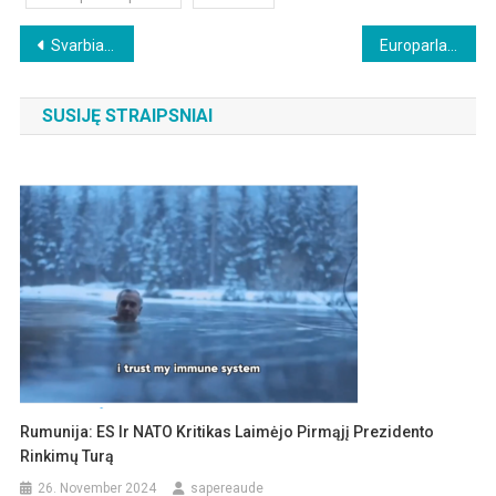
Beitragsnavigation
Svarbiausias Izraelio laikraštis: kaltas Netanyahu
Europarlamentaras aštriai kritikuoja von der Leyen: „Kuo jūs save laikote?“
SUSIJĘ STRAIPSNIAI
Rumunija: ES Ir NATO Kritikas Laimėjo Pirmąjį Prezidento
Rinkimų Turą
26. November 2024
sapereaude