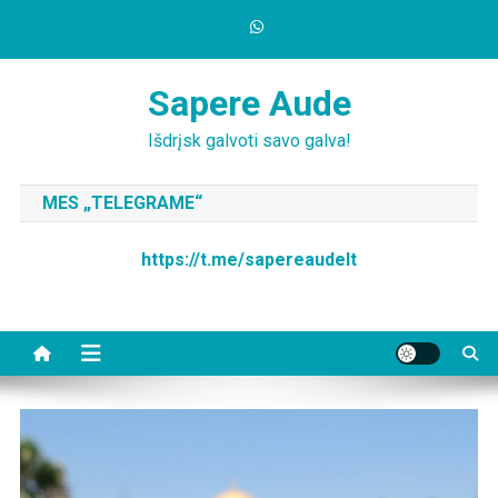
Skip
to
content
Sapere Aude
Išdrįsk galvoti savo galva!
MES „TELEGRAME“
https://t.me/sapereaudelt