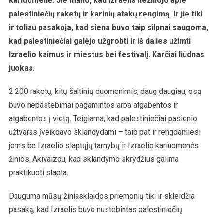
kariuomenė. Jie mano, kad Izraelis nežinojo apie
palestiniečių raketų ir karinių atakų rengimą. Ir jie tiki
ir toliau pasakoja, kad siena buvo taip silpnai saugoma,
kad palestiniečiai galėjo užgrobti ir iš dalies užimti
Izraelio kaimus ir miestus bei festivalį. Karčiai liūdnas
juokas.
2 200 raketų, kitų šaltinių duomenimis, daug daugiau, esą
buvo nepastebimai pagamintos arba atgabentos ir
atgabentos į vietą. Teigiama, kad palestiniečiai pasienio
užtvaras įveikdavo sklandydami – taip pat ir rengdamiesi
joms be Izraelio slaptųjų tarnybų ir Izraelio kariuomenės
žinios. Akivaizdu, kad sklandymo skrydžius galima
praktikuoti slapta.
Dauguma mūsų žiniasklaidos priemonių tiki ir skleidžia
pasaką, kad Izraelis buvo nustebintas palestiniečių