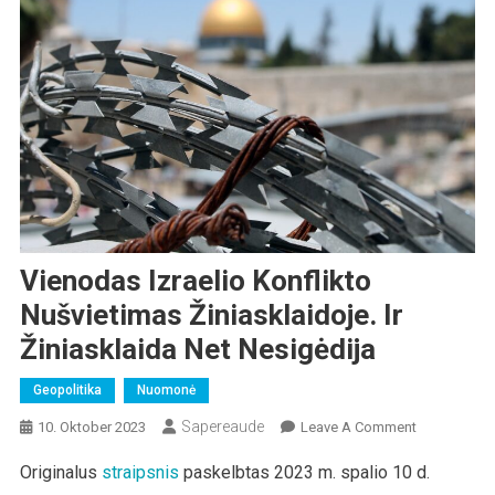
Vienodas Izraelio Konflikto
Nušvietimas Žiniasklaidoje. Ir
Žiniasklaida Net Nesigėdija
Geopolitika
Nuomonė
Sapereaude
On
10. Oktober 2023
Leave A Comment
Vienodas
Originalus
straipsnis
paskelbtas 2023 m. spalio 10 d.
Izraelio