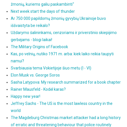
žmonių, kuriems galiu paskambinti“
Next week start the days of thunder
Ar 750 000 papildomų žmonių gyvybių Ukrainoje buvo
iššvaistyta be reikalo?
Uždarymo šalininkams, cenzoriams ir priverstinio skiepijimo
gerbėjams - blogi laikai!
The Military Origins of Facebook
Kas, po velnių, nutiko 1971 m. arba: kiek laiko reikia taupyti
namui?
Svarbiausia tema Vokietijoje šiuo metu (I - VI)
Elon Musk vs. George Soros
Sasha Latypova: My research summarized for a book chapter
Rainer Mausfeld - Kodėl karas?
Happy new year!
Jeffrey Sachs - The US is the most lawless country in the
world
The Magdeburg Christmas market attacker had a long history
of erratic and threatening behaviour that police routinely