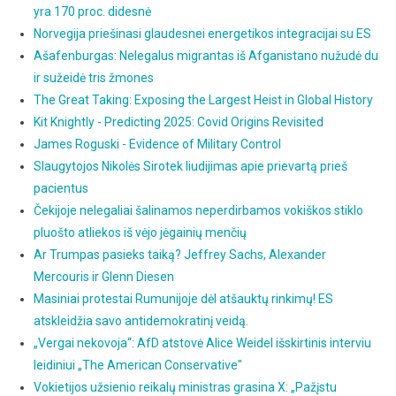
yra 170 proc. didesnė
Norvegija priešinasi glaudesnei energetikos integracijai su ES
Ašafenburgas: Nelegalus migrantas iš Afganistano nužudė du
ir sužeidė tris žmones
The Great Taking: Exposing the Largest Heist in Global History
Kit Knightly - Predicting 2025: Covid Origins Revisited
James Roguski - Evidence of Military Control
Slaugytojos Nikolės Sirotek liudijimas apie prievartą prieš
pacientus
Čekijoje nelegaliai šalinamos neperdirbamos vokiškos stiklo
pluošto atliekos iš vėjo jėgainių menčių
Ar Trumpas pasieks taiką? Jeffrey Sachs, Alexander
Mercouris ir Glenn Diesen
Masiniai protestai Rumunijoje dėl atšauktų rinkimų! ES
atskleidžia savo antidemokratinį veidą.
„Vergai nekovoja“: AfD atstovė Alice Weidel išskirtinis interviu
leidiniui „The American Conservative"
Vokietijos užsienio reikalų ministras grasina X: „Pažįstu