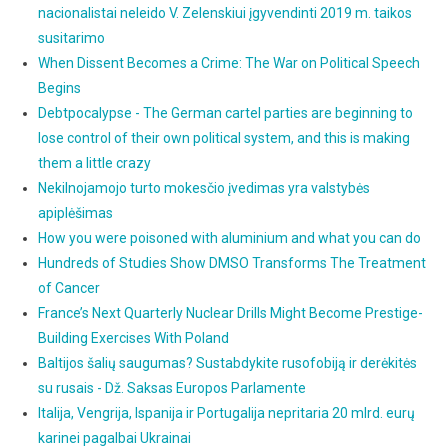
nacionalistai neleido V. Zelenskiui įgyvendinti 2019 m. taikos
susitarimo
When Dissent Becomes a Crime: The War on Political Speech
Begins
Debtpocalypse - The German cartel parties are beginning to
lose control of their own political system, and this is making
them a little crazy
Nekilnojamojo turto mokesčio įvedimas yra valstybės
apiplėšimas
How you were poisoned with aluminium and what you can do
Hundreds of Studies Show DMSO Transforms The Treatment
of Cancer
France’s Next Quarterly Nuclear Drills Might Become Prestige-
Building Exercises With Poland
Baltijos šalių saugumas? Sustabdykite rusofobiją ir derėkitės
su rusais - Dž. Saksas Europos Parlamente
Italija, Vengrija, Ispanija ir Portugalija nepritaria 20 mlrd. eurų
karinei pagalbai Ukrainai