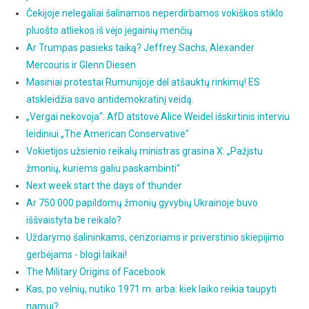
Čekijoje nelegaliai šalinamos neperdirbamos vokiškos stiklo
pluošto atliekos iš vėjo jėgainių menčių
Ar Trumpas pasieks taiką? Jeffrey Sachs, Alexander
Mercouris ir Glenn Diesen
Masiniai protestai Rumunijoje dėl atšauktų rinkimų! ES
atskleidžia savo antidemokratinį veidą.
„Vergai nekovoja“: AfD atstovė Alice Weidel išskirtinis interviu
leidiniui „The American Conservative"
Vokietijos užsienio reikalų ministras grasina X: „Pažįstu
žmonių, kuriems galiu paskambinti“
Next week start the days of thunder
Ar 750 000 papildomų žmonių gyvybių Ukrainoje buvo
iššvaistyta be reikalo?
Uždarymo šalininkams, cenzoriams ir priverstinio skiepijimo
gerbėjams - blogi laikai!
The Military Origins of Facebook
Kas, po velnių, nutiko 1971 m. arba: kiek laiko reikia taupyti
namui?