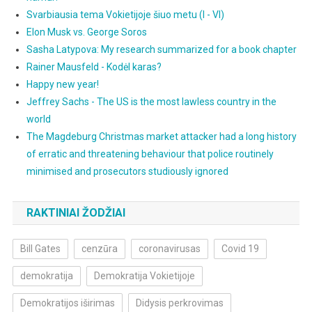
Svarbiausia tema Vokietijoje šiuo metu (I - VI)
Elon Musk vs. George Soros
Sasha Latypova: My research summarized for a book chapter
Rainer Mausfeld - Kodėl karas?
Happy new year!
Jeffrey Sachs - The US is the most lawless country in the
world
The Magdeburg Christmas market attacker had a long history
of erratic and threatening behaviour that police routinely
minimised and prosecutors studiously ignored
RAKTINIAI ŽODŽIAI
Bill Gates
cenzūra
coronavirusas
Covid 19
demokratija
Demokratija Vokietijoje
Demokratijos iširimas
Didysis perkrovimas