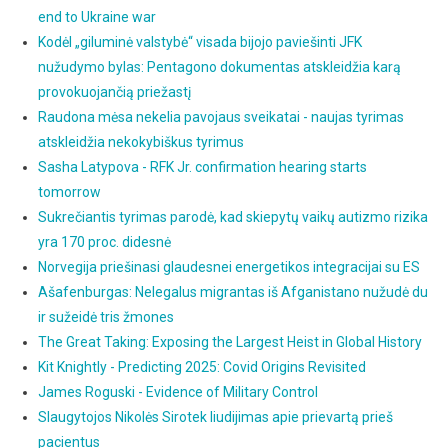
end to Ukraine war
Kodėl „giluminė valstybė“ visada bijojo paviešinti JFK
nužudymo bylas: Pentagono dokumentas atskleidžia karą
provokuojančią priežastį
Raudona mėsa nekelia pavojaus sveikatai - naujas tyrimas
atskleidžia nekokybiškus tyrimus
Sasha Latypova - RFK Jr. confirmation hearing starts
tomorrow
Sukrečiantis tyrimas parodė, kad skiepytų vaikų autizmo rizika
yra 170 proc. didesnė
Norvegija priešinasi glaudesnei energetikos integracijai su ES
Ašafenburgas: Nelegalus migrantas iš Afganistano nužudė du
ir sužeidė tris žmones
The Great Taking: Exposing the Largest Heist in Global History
Kit Knightly - Predicting 2025: Covid Origins Revisited
James Roguski - Evidence of Military Control
Slaugytojos Nikolės Sirotek liudijimas apie prievartą prieš
pacientus