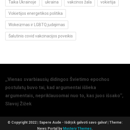
Taika Ukrainoje
ukraina
vakcinos žala
vokietija
Vokietijos energetikos politika
Wokeizmas ir LGBTQ judėjimas
Šalutinis covid vakcinacijos poveikis
,,Vienas svarbiausių didingos Švietimo epochos
postulatų buvo tai, kad argumentai išlieka
argumentais, nepriklausomai nuo to, kas juos išsako‘‘,
Slavoj Žižek
© Copyright 2022 | Sapere Aude - Išdrįsk galvoti savo galva!
|
Theme:
News Portal by
Mystery Themes
.