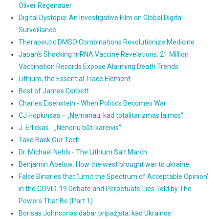
Oliver Regenauer
Digital Dystopia: An Investigative Film on Global Digital
Surveillance
Therapeutic DMSO Combinations Revolutionize Medicine
Japan’s Shocking mRNA Vaccine Revelations: 21 Million
Vaccination Records Expose Alarming Death Trends
Lithium, the Essential Trace Element
Best of James Corbett
Charles Eisenstein - When Politics Becomes War
CJ Hopkinsas – „Nemanau, kad totalitarizmas laimės“
J. Erlickas - „Nenoriu būti kareivis“
Take Back Our Tech
Dr. Michael Nehls - The Lithium Salt March
Benjamin Abelow: How the west brought war to ukraine
False Binaries that 'Limit the Spectrum of Acceptable Opinion'
in the COVID-19 Debate and Perpetuate Lies Told by The
Powers That Be (Part 1)
Borisas Johnsonas dabar pripažįsta, kad Ukrainos