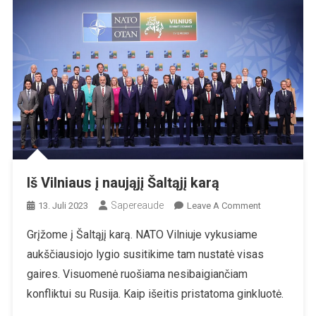
Iš Vilniaus į naująjį Šaltąjį karą
Sapereaude
On
13. Juli 2023
Leave A Comment
Iš
Grįžome į Šaltąjį karą. NATO Vilniuje vykusiame
Vilniaus
aukščiausiojo lygio susitikime tam nustatė visas
Į
Naująjį
gaires. Visuomenė ruošiama nesibaigiančiam
Šaltąjį
konfliktui su Rusija. Kaip išeitis pristatoma ginkluotė.
Karą