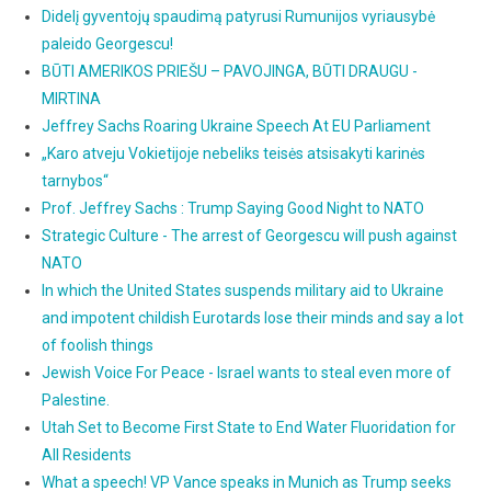
Didelį gyventojų spaudimą patyrusi Rumunijos vyriausybė
paleido Georgescu!
BŪTI AMERIKOS PRIEŠU – PAVOJINGA, BŪTI DRAUGU -
MIRTINA
Jeffrey Sachs Roaring Ukraine Speech At EU Parliament
„Karo atveju Vokietijoje nebeliks teisės atsisakyti karinės
tarnybos“
Prof. Jeffrey Sachs : Trump Saying Good Night to NATO
Strategic Culture - The arrest of Georgescu will push against
NATO
In which the United States suspends military aid to Ukraine
and impotent childish Eurotards lose their minds and say a lot
of foolish things
Jewish Voice For Peace - Israel wants to steal even more of
Palestine.
Utah Set to Become First State to End Water Fluoridation for
All Residents
What a speech! VP Vance speaks in Munich as Trump seeks