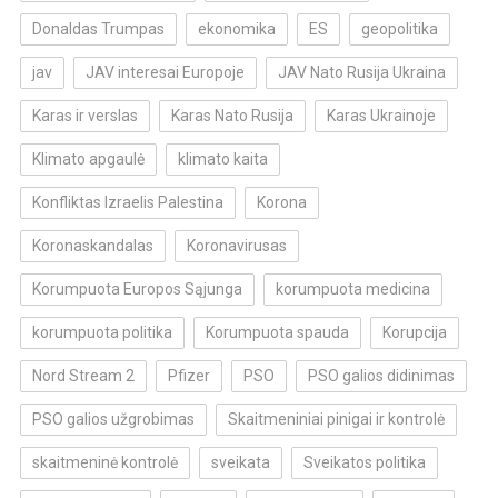
Donaldas Trumpas
ekonomika
ES
geopolitika
jav
JAV interesai Europoje
JAV Nato Rusija Ukraina
Karas ir verslas
Karas Nato Rusija
Karas Ukrainoje
Klimato apgaulė
klimato kaita
Konfliktas Izraelis Palestina
Korona
Koronaskandalas
Koronavirusas
Korumpuota Europos Sąjunga
korumpuota medicina
korumpuota politika
Korumpuota spauda
Korupcija
Nord Stream 2
Pfizer
PSO
PSO galios didinimas
PSO galios užgrobimas
Skaitmeniniai pinigai ir kontrolė
skaitmeninė kontrolė
sveikata
Sveikatos politika