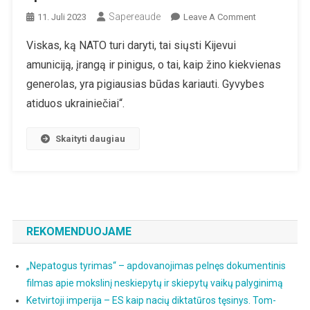
Sapereaude
On
11. Juli 2023
Leave A Comment
Prieš
Viskas, ką NATO turi daryti, tai siųsti Kijevui
NATO
amuniciją, įrangą ir pinigus, o tai, kaip žino kiekvienas
Viršūnių
Susitikimą:
generolas, yra pigiausias būdas kariauti. Gyvybes
Sprendimas
atiduos ukrainiečiai“.
Dėl
Selenskio?
Skaityti daugiau
REKOMENDUOJAME
„Nepatogus tyrimas“ – apdovanojimas pelnęs dokumentinis
filmas apie mokslinį neskiepytų ir skiepytų vaikų palyginimą
Ketvirtoji imperija – ES kaip nacių diktatūros tęsinys. Tom-