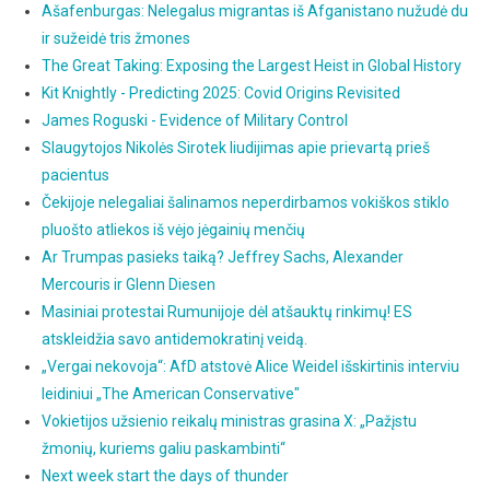
Ašafenburgas: Nelegalus migrantas iš Afganistano nužudė du
ir sužeidė tris žmones
The Great Taking: Exposing the Largest Heist in Global History
Kit Knightly - Predicting 2025: Covid Origins Revisited
James Roguski - Evidence of Military Control
Slaugytojos Nikolės Sirotek liudijimas apie prievartą prieš
pacientus
Čekijoje nelegaliai šalinamos neperdirbamos vokiškos stiklo
pluošto atliekos iš vėjo jėgainių menčių
Ar Trumpas pasieks taiką? Jeffrey Sachs, Alexander
Mercouris ir Glenn Diesen
Masiniai protestai Rumunijoje dėl atšauktų rinkimų! ES
atskleidžia savo antidemokratinį veidą.
„Vergai nekovoja“: AfD atstovė Alice Weidel išskirtinis interviu
leidiniui „The American Conservative"
Vokietijos užsienio reikalų ministras grasina X: „Pažįstu
žmonių, kuriems galiu paskambinti“
Next week start the days of thunder