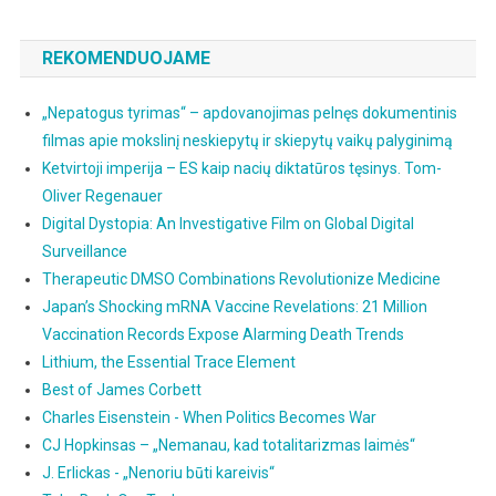
Kaip
Teigia
REKOMENDUOJAME
Politikai
Ir
Žiniasklaida
„Nepatogus tyrimas“ – apdovanojimas pelnęs dokumentinis
filmas apie mokslinį neskiepytų ir skiepytų vaikų palyginimą
Ketvirtoji imperija – ES kaip nacių diktatūros tęsinys. Tom-
Oliver Regenauer
Digital Dystopia: An Investigative Film on Global Digital
Surveillance
Therapeutic DMSO Combinations Revolutionize Medicine
Japan’s Shocking mRNA Vaccine Revelations: 21 Million
Vaccination Records Expose Alarming Death Trends
Lithium, the Essential Trace Element
Best of James Corbett
Charles Eisenstein - When Politics Becomes War
CJ Hopkinsas – „Nemanau, kad totalitarizmas laimės“
J. Erlickas - „Nenoriu būti kareivis“