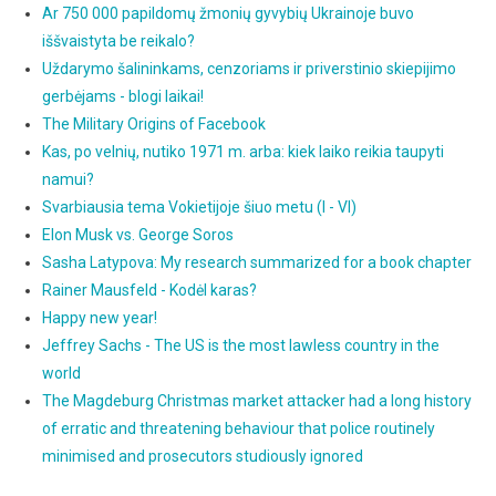
Ar 750 000 papildomų žmonių gyvybių Ukrainoje buvo
iššvaistyta be reikalo?
Uždarymo šalininkams, cenzoriams ir priverstinio skiepijimo
gerbėjams - blogi laikai!
The Military Origins of Facebook
Kas, po velnių, nutiko 1971 m. arba: kiek laiko reikia taupyti
namui?
Svarbiausia tema Vokietijoje šiuo metu (I - VI)
Elon Musk vs. George Soros
Sasha Latypova: My research summarized for a book chapter
Rainer Mausfeld - Kodėl karas?
Happy new year!
Jeffrey Sachs - The US is the most lawless country in the
world
The Magdeburg Christmas market attacker had a long history
of erratic and threatening behaviour that police routinely
minimised and prosecutors studiously ignored