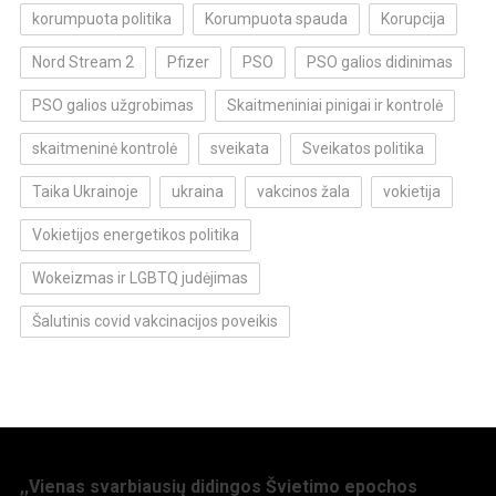
korumpuota politika
Korumpuota spauda
Korupcija
Nord Stream 2
Pfizer
PSO
PSO galios didinimas
PSO galios užgrobimas
Skaitmeniniai pinigai ir kontrolė
skaitmeninė kontrolė
sveikata
Sveikatos politika
Taika Ukrainoje
ukraina
vakcinos žala
vokietija
Vokietijos energetikos politika
Wokeizmas ir LGBTQ judėjimas
Šalutinis covid vakcinacijos poveikis
,,Vienas svarbiausių didingos Švietimo epochos