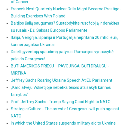
of Cancer
France’s Next Quarterly Nuclear Drills Might Become Prestige-
Building Exercises With Poland
Baltijos šalių saugumas? Sustabdykite rusofobiją ir derėkitės
su rusais - Dž. Saksas Europos Parlamente
Italija, Vengrija, Ispanija ir Portugalija nepritaria 20 mlrd. eurų
karinei pagalbai Ukrainai
Didelį gyventojų spaudimą patyrusi Rumunijos vyriausybė
paleido Georgescu!
BŪTI AMERIKOS PRIEŠU – PAVOJINGA, BŪTI DRAUGU -
MIRTINA
Jeffrey Sachs Roaring Ukraine Speech At EU Parliament
„Karo atveju Vokietijoje nebeliks teisės atsisakyti karinės
tarnybos“
Prof. Jeffrey Sachs : Trump Saying Good Night to NATO
Strategic Culture - The arrest of Georgescu will push against
NATO
In which the United States suspends military aid to Ukraine