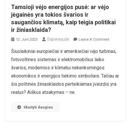
Tamsioji vėjo energijos pusė: ar vėjo
jėgainės yra tokios švarios ir
saugančios klimatą, kaip teigia politikai
ir žiniasklaida?
Sapereaude
On
12. Juni 2023
Leave A Comment
Tamsioji
Šiuolaikiniai europiečiai ir amerikiečiai vėjo turbinas,
Vėjo
fotovoltines sistemas ir elektromobilius laiko
Energijos
Pusė:
švarios, modernios ir klimatui nekenksmingos
Ar
ekonomikos ir energijos tiekimo simboliais. Tačiau ar
Vėjo
šis politinės žiniasklaidos perteikiamas įvaizdis yra
Jėgainės
realus? Aiškus atsakymas – ne.
Yra
Tokios
Švarios
Skaityti daugiau
Ir
Saugančios
Klimatą,