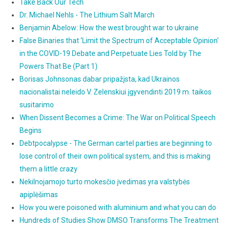
Take Back Our Tech
Dr. Michael Nehls - The Lithium Salt March
Benjamin Abelow: How the west brought war to ukraine
False Binaries that 'Limit the Spectrum of Acceptable Opinion'
in the COVID-19 Debate and Perpetuate Lies Told by The
Powers That Be (Part 1)
Borisas Johnsonas dabar pripažįsta, kad Ukrainos
nacionalistai neleido V. Zelenskiui įgyvendinti 2019 m. taikos
susitarimo
When Dissent Becomes a Crime: The War on Political Speech
Begins
Debtpocalypse - The German cartel parties are beginning to
lose control of their own political system, and this is making
them a little crazy
Nekilnojamojo turto mokesčio įvedimas yra valstybės
apiplėšimas
How you were poisoned with aluminium and what you can do
Hundreds of Studies Show DMSO Transforms The Treatment