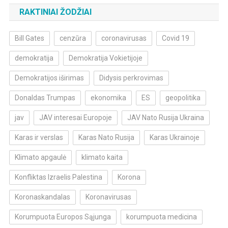
RAKTINIAI ŽODŽIAI
Bill Gates
cenzūra
coronavirusas
Covid 19
demokratija
Demokratija Vokietijoje
Demokratijos iširimas
Didysis perkrovimas
Donaldas Trumpas
ekonomika
ES
geopolitika
jav
JAV interesai Europoje
JAV Nato Rusija Ukraina
Karas ir verslas
Karas Nato Rusija
Karas Ukrainoje
Klimato apgaulė
klimato kaita
Konfliktas Izraelis Palestina
Korona
Koronaskandalas
Koronavirusas
Korumpuota Europos Sąjunga
korumpuota medicina