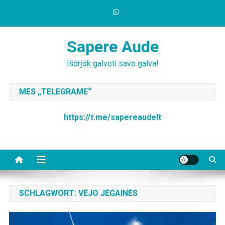
Skip
to
content
Sapere Aude
Išdrįsk galvoti savo galva!
MES „TELEGRAME“
https://t.me/sapereaudelt
SCHLAGWORT:
VĖJO JĖGAINĖS