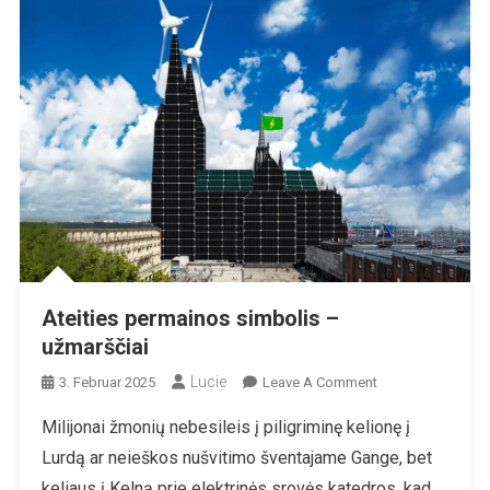
Ateities permainos simbolis –
užmarščiai
Lucie
On
3. Februar 2025
Leave A Comment
Ateities
Milijonai žmonių nebesileis į piligriminę kelionę į
Permainos
Lurdą ar neieškos nušvitimo šventajame Gange, bet
Simbolis
–
keliaus į Kelną prie elektrinės srovės katedros, kad