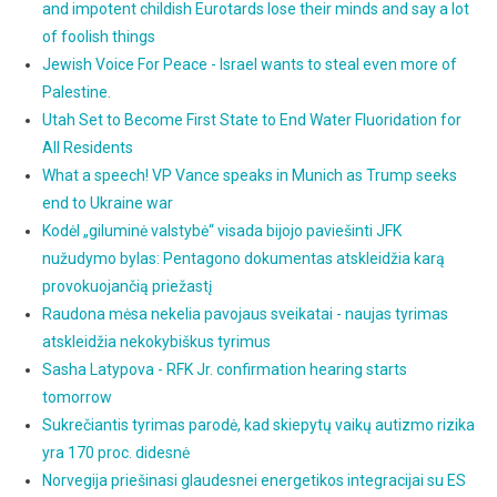
and impotent childish Eurotards lose their minds and say a lot
of foolish things
Jewish Voice For Peace - Israel wants to steal even more of
Palestine.
Utah Set to Become First State to End Water Fluoridation for
All Residents
What a speech! VP Vance speaks in Munich as Trump seeks
end to Ukraine war
Kodėl „giluminė valstybė“ visada bijojo paviešinti JFK
nužudymo bylas: Pentagono dokumentas atskleidžia karą
provokuojančią priežastį
Raudona mėsa nekelia pavojaus sveikatai - naujas tyrimas
atskleidžia nekokybiškus tyrimus
Sasha Latypova - RFK Jr. confirmation hearing starts
tomorrow
Sukrečiantis tyrimas parodė, kad skiepytų vaikų autizmo rizika
yra 170 proc. didesnė
Norvegija priešinasi glaudesnei energetikos integracijai su ES