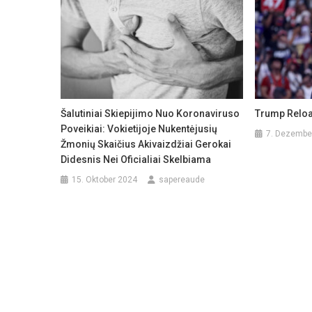
Šalutiniai Skiepijimo Nuo Koronaviruso
Trump Relo
Poveikiai: Vokietijoje Nukentėjusių
7. Dezembe
Žmonių Skaičius Akivaizdžiai Gerokai
Didesnis Nei Oficialiai Skelbiama
15. Oktober 2024
sapereaude