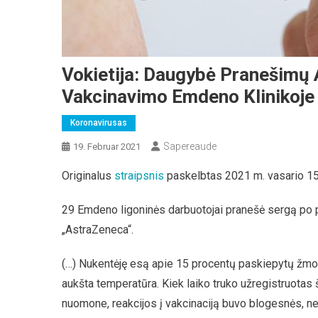
Vokietija: Daugybė Pranešimų
Vakcinavimo Emdeno Klinikoje
Koronavirusas
Sapereaude
19. Februar 2021
Originalus
straipsnis
paskelbtas 2021 m. vasario 15 
29 Emdeno ligoninės darbuotojai pranešė sergą po p
„AstraZeneca“.
(…) Nukentėję esą apie 15 procentų paskiepytų žmon
aukšta temperatūra. Kiek laiko truko užregistruotas 
nuomone, reakcijos į vakcinaciją buvo blogesnės, ne