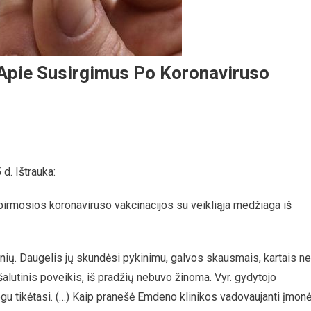
 Apie Susirgimus Po Koronaviruso
d. Ištrauka:
irmosios koronaviruso vakcinacijos su veikliąja medžiaga iš
ių. Daugelis jų skundėsi pykinimu, galvos skausmais, kartais ne
šalutinis poveikis, iš pradžių nebuvo žinoma. Vyr. gydytojo
gu tikėtasi. (…) Kaip pranešė Emdeno klinikos vadovaujanti įmonė