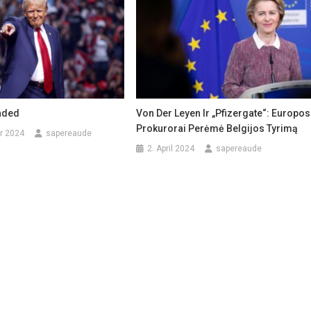
aded
Von Der Leyen Ir „Pfizergate“: Europos
Prokurorai Perėmė Belgijos Tyrimą
r 2024
sapereaude
2. April 2024
sapereaude