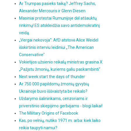
Ar Trumpas pasieks taiką? Jeffrey Sachs,
Alexander Mercouris ir Glenn Diesen
Masiniai protestai Rumunijoje dėl atšauktų
rinkimų! ES atskleidžia savo antidemokratinį
veidą.
„Vergai nekovoja“: AfD atstovė Alice Weidel
išskirtinis interviu leidiniui „The American
Conservative"
Vokietijos užsienio reikalų ministras grasina X:
„Pažįstu žmonių, kuriems galiu paskambinti“
Next week start the days of thunder
Ar 750 000 papildomų žmonių gyvybių
Ukrainoje buvo iššvaistyta be reikalo?
Uždarymo šalininkams, cenzoriams ir
priverstinio skiepijimo gerbėjams - blogi laikai!
The Military Origins of Facebook
Kas, po velnių, nutiko 1971 m. arba: kiek laiko
reikia taupyti namui?