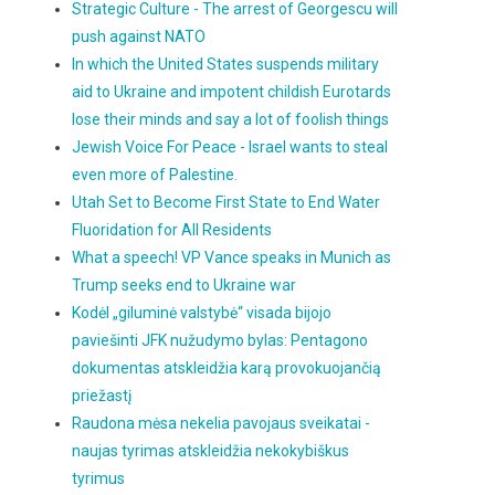
Strategic Culture - The arrest of Georgescu will
push against NATO
In which the United States suspends military
aid to Ukraine and impotent childish Eurotards
lose their minds and say a lot of foolish things
Jewish Voice For Peace - Israel wants to steal
even more of Palestine.
Utah Set to Become First State to End Water
Fluoridation for All Residents
What a speech! VP Vance speaks in Munich as
Trump seeks end to Ukraine war
Kodėl „giluminė valstybė“ visada bijojo
paviešinti JFK nužudymo bylas: Pentagono
dokumentas atskleidžia karą provokuojančią
priežastį
Raudona mėsa nekelia pavojaus sveikatai -
naujas tyrimas atskleidžia nekokybiškus
tyrimus