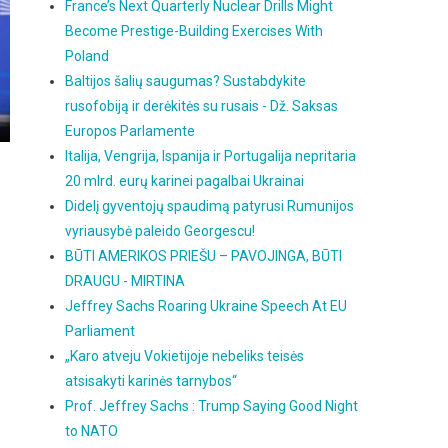
France’s Next Quarterly Nuclear Drills Might
Become Prestige-Building Exercises With
Poland
Baltijos šalių saugumas? Sustabdykite
rusofobiją ir derėkitės su rusais - Dž. Saksas
Europos Parlamente
Italija, Vengrija, Ispanija ir Portugalija nepritaria
20 mlrd. eurų karinei pagalbai Ukrainai
Didelį gyventojų spaudimą patyrusi Rumunijos
vyriausybė paleido Georgescu!
BŪTI AMERIKOS PRIEŠU – PAVOJINGA, BŪTI
DRAUGU - MIRTINA
Jeffrey Sachs Roaring Ukraine Speech At EU
Parliament
„Karo atveju Vokietijoje nebeliks teisės
atsisakyti karinės tarnybos“
Prof. Jeffrey Sachs : Trump Saying Good Night
to NATO