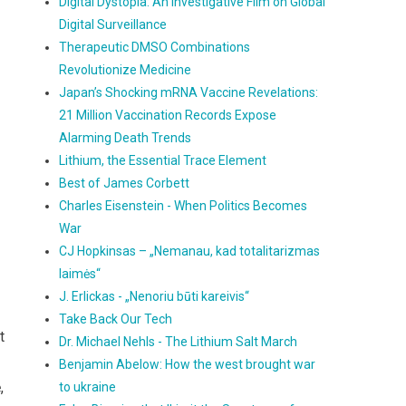
Digital Dystopia: An Investigative Film on Global
Digital Surveillance
Therapeutic DMSO Combinations
Revolutionize Medicine
Japan’s Shocking mRNA Vaccine Revelations:
21 Million Vaccination Records Expose
Alarming Death Trends
Lithium, the Essential Trace Element
Best of James Corbett
Charles Eisenstein - When Politics Becomes
War
CJ Hopkinsas – „Nemanau, kad totalitarizmas
laimės“
J. Erlickas - „Nenoriu būti kareivis“
Take Back Our Tech
t
Dr. Michael Nehls - The Lithium Salt March
Benjamin Abelow: How the west brought war
,
to ukraine