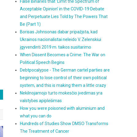
False Binaries that 'Limit the Spectrum of
Acceptable Opinion' in the COVID-19 Debate
and Perpetuate Lies Told by The Powers That
Be (Part 1)
Borisas Johnsonas dabar pripažįsta, kad
Ukrainos nacionalistai neleido V. Zelenskiui
įgyvendinti 2019 m. taikos susitarimo
When Dissent Becomes a Crime: The War on
Political Speech Begins
Debtpocalypse - The German cartel parties are
beginning to lose control of their own political
system, and this is making them a little crazy
Nekilnojamojo turto mokesčio įvedimas yra
valstybės apiplėšimas
How you were poisoned with aluminium and
what you can do
Hundreds of Studies Show DMSO Transforms
The Treatment of Cancer