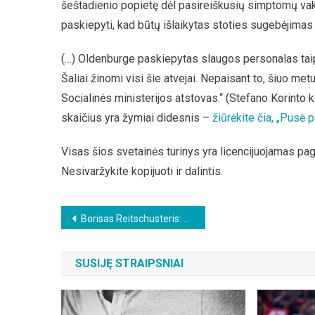
šeštadienio popietę dėl pasireiškusių simptomų va
paskiepyti, kad būtų išlaikytas stoties sugebėjimas 
(…) Oldenburge paskiepytas slaugos personalas taip pa
Šaliai žinomi visi šie atvejai. Nepaisant to, šiuo m
Socialinės ministerijos atstovas.“ (Stefano Korinto
skaičius yra žymiai didesnis –
žiūrėkite čia, „Pusė 
Visas šios svetainės turinys yra licencijuojamas pag
Nesivaržykite kopijuoti ir dalintis.
Beitragsnavigation
Borisas Reitschusteris: Gydytojas klastoja mirties liudijimus
SUSIJĘ STRAIPSNIAI