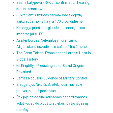
Sasha Latypova - RFK Jr. confirmation hearing
starts tomorrow
Sukrečiantis tyrimas parodė, kad skiepytų
vaikų autizmo rizika yra 170 proc. didesnė
Norvegija priešinasi glaudesnei energetikos
integracijai su ES
Ašafenburgas: Nelegalus migrantas iš
Afganistano nužudė du ir sužeidė tris žmones
The Great Taking: Exposing the Largest Heist in
Global History
Kit Knightly - Predicting 2025: Covid Origins
Revisited
James Roguski - Evidence of Military Control
Slaugytojos Nikolės Sirotek liudijimas apie
prievartą prieš pacientus
Čekijoje nelegaliai šalinamos neperdirbamos
vokiškos stiklo pluošto atliekos iš vėjo jėgainių
menčių