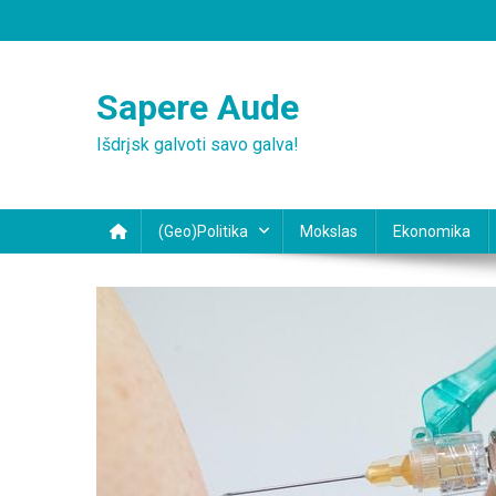
Skip
to
content
Sapere Aude
Išdrįsk galvoti savo galva!
(Geo)Politika
Mokslas
Ekonomika