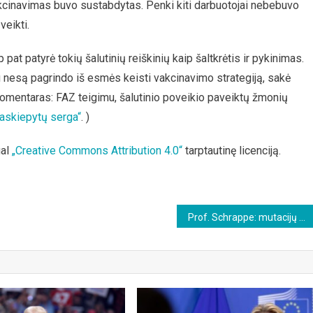
kcinavimas buvo sustabdytas. Penki kiti darbuotojai nebebuvo
veikti.
t patyrė tokių šalutinių reiškinių kaip šaltkrėtis ir pykinimas.
etu nesą pagrindo iš esmės keisti vakcinavimo strategiją, sakė
 komentaras: FAZ teigimu, šalutinio poveikio paveiktų žmonių
paskiepytų serga“
. )
al
„Creative Commons Attribution 4.0“
tarptautinę licenciją.
Prof. Schrappe: mutacijų keliama grėsmė yra propaganda – Ponia Merkel užsikasė tunelyje