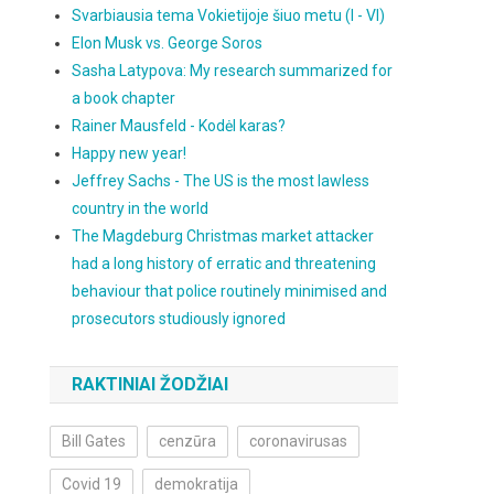
Svarbiausia tema Vokietijoje šiuo metu (I - VI)
Elon Musk vs. George Soros
Sasha Latypova: My research summarized for
a book chapter
Rainer Mausfeld - Kodėl karas?
Happy new year!
Jeffrey Sachs - The US is the most lawless
country in the world
The Magdeburg Christmas market attacker
had a long history of erratic and threatening
behaviour that police routinely minimised and
prosecutors studiously ignored
RAKTINIAI ŽODŽIAI
Bill Gates
cenzūra
coronavirusas
Covid 19
demokratija