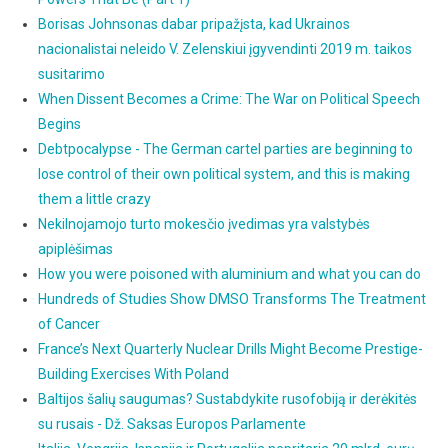
Borisas Johnsonas dabar pripažįsta, kad Ukrainos
nacionalistai neleido V. Zelenskiui įgyvendinti 2019 m. taikos
susitarimo
When Dissent Becomes a Crime: The War on Political Speech
Begins
Debtpocalypse - The German cartel parties are beginning to
lose control of their own political system, and this is making
them a little crazy
Nekilnojamojo turto mokesčio įvedimas yra valstybės
apiplėšimas
How you were poisoned with aluminium and what you can do
Hundreds of Studies Show DMSO Transforms The Treatment
of Cancer
France’s Next Quarterly Nuclear Drills Might Become Prestige-
Building Exercises With Poland
Baltijos šalių saugumas? Sustabdykite rusofobiją ir derėkitės
su rusais - Dž. Saksas Europos Parlamente