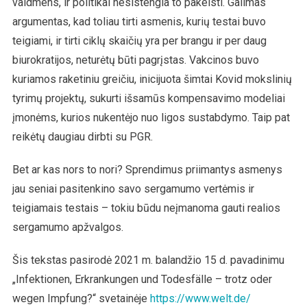
vaidmens, ir politikai nesistengia to pakeisti. Galimas
argumentas, kad toliau tirti asmenis, kurių testai buvo
teigiami, ir tirti ciklų skaičių yra per brangu ir per daug
biurokratijos, neturėtų būti pagrįstas. Vakcinos buvo
kuriamos raketiniu greičiu, inicijuota šimtai Kovid mokslinių
tyrimų projektų, sukurti išsamūs kompensavimo modeliai
įmonėms, kurios nukentėjo nuo ligos sustabdymo. Taip pat
reikėtų daugiau dirbti su PGR.
Bet ar kas nors to nori? Sprendimus priimantys asmenys
jau seniai pasitenkino savo sergamumo vertėmis ir
teigiamais testais – tokiu būdu neįmanoma gauti realios
sergamumo apžvalgos.
Šis tekstas pasirodė 2021 m. balandžio 15 d. pavadinimu
„Infektionen, Erkrankungen und Todesfälle – trotz oder
wegen Impfung?“ svetainėje
https://www.welt.de/