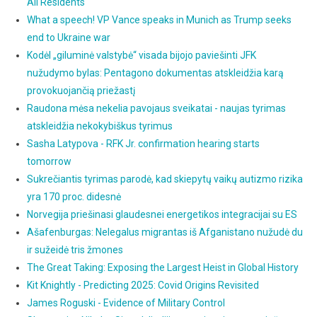
All Residents
What a speech! VP Vance speaks in Munich as Trump seeks
end to Ukraine war
Kodėl „giluminė valstybė“ visada bijojo paviešinti JFK
nužudymo bylas: Pentagono dokumentas atskleidžia karą
provokuojančią priežastį
Raudona mėsa nekelia pavojaus sveikatai - naujas tyrimas
atskleidžia nekokybiškus tyrimus
Sasha Latypova - RFK Jr. confirmation hearing starts
tomorrow
Sukrečiantis tyrimas parodė, kad skiepytų vaikų autizmo rizika
yra 170 proc. didesnė
Norvegija priešinasi glaudesnei energetikos integracijai su ES
Ašafenburgas: Nelegalus migrantas iš Afganistano nužudė du
ir sužeidė tris žmones
The Great Taking: Exposing the Largest Heist in Global History
Kit Knightly - Predicting 2025: Covid Origins Revisited
James Roguski - Evidence of Military Control