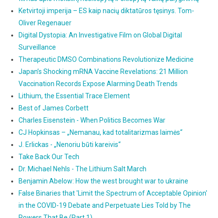
Ketvirtoji imperija – ES kaip nacių diktatūros tęsinys. Tom-
Oliver Regenauer
Digital Dystopia: An Investigative Film on Global Digital
Surveillance
Therapeutic DMSO Combinations Revolutionize Medicine
Japan’s Shocking mRNA Vaccine Revelations: 21 Million
Vaccination Records Expose Alarming Death Trends
Lithium, the Essential Trace Element
Best of James Corbett
Charles Eisenstein - When Politics Becomes War
CJ Hopkinsas – „Nemanau, kad totalitarizmas laimės“
J. Erlickas - „Nenoriu būti kareivis“
Take Back Our Tech
Dr. Michael Nehls - The Lithium Salt March
Benjamin Abelow: How the west brought war to ukraine
False Binaries that 'Limit the Spectrum of Acceptable Opinion'
in the COVID-19 Debate and Perpetuate Lies Told by The
Powers That Be (Part 1)