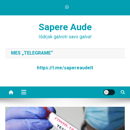
Skip
to
content
Sapere Aude
Išdrįsk galvoti savo galva!
MES „TELEGRAME“
https://t.me/sapereaudelt