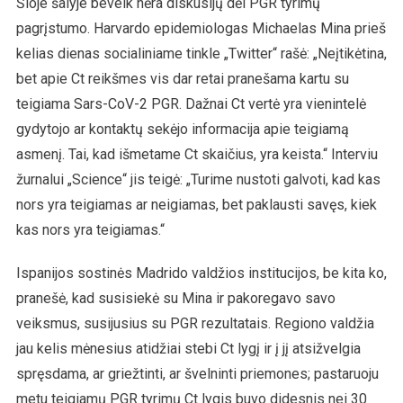
Šioje šalyje beveik nėra diskusijų dėl PGR tyrimų
pagrįstumo. Harvardo epidemiologas Michaelas Mina prieš
kelias dienas socialiniame tinkle „Twitter“ rašė: „Neįtikėtina,
bet apie Ct reikšmes vis dar retai pranešama kartu su
teigiama Sars-CoV-2 PGR. Dažnai Ct vertė yra vienintelė
gydytojo ar kontaktų sekėjo informacija apie teigiamą
asmenį. Tai, kad išmetame Ct skaičius, yra keista.“ Interviu
žurnalui „Science“ jis teigė: „Turime nustoti galvoti, kad kas
nors yra teigiamas ar neigiamas, bet paklausti savęs, kiek
kas nors yra teigiamas.“
Ispanijos sostinės Madrido valdžios institucijos, be kita ko,
pranešė, kad susisiekė su Mina ir pakoregavo savo
veiksmus, susijusius su PGR rezultatais. Regiono valdžia
jau kelis mėnesius atidžiai stebi Ct lygį ir į jį atsižvelgia
spręsdama, ar griežtinti, ar švelninti priemones; pastaruoju
metu teigiamų PGR tyrimų Ct lygis buvo didesnis nei 30