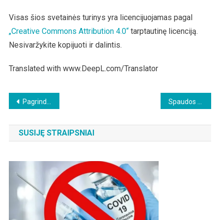
Visas šios svetainės turinys yra licencijuojamas pagal
„Creative Commons Attribution 4.0“
tarptautinę licenciją.
Nesivaržykite kopijuoti ir dalintis.
Translated with www.DeepL.com/Translator
Beitragsnavigation
Pagrindinės žiniasklaidos (mainstream) burbulas
Spaudos apžvalga
SUSIJĘ STRAIPSNIAI