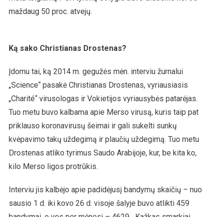
maždaug 50 proc. atvejų.
Ką sako Christianas Drostenas?
Įdomu tai, ką 2014 m. gegužės mėn. interviu žurnalui
„Science“ pasakė Christianas Drostenas, vyriausiasis
„Charité“ virusologas ir Vokietijos vyriausybės patarėjas.
Tuo metu buvo kalbama apie Merso virusą, kuris taip pat
priklauso koronavirusų šeimai ir gali sukelti sunkų
kvėpavimo takų uždegimą ir plaučių uždegimą. Tuo metu
Drostenas atliko tyrimus Saudo Arabijoje, kur, be kita ko,
kilo Merso ligos protrūkis.
Interviu jis kalbėjo apie padidėjusį bandymų skaičių – nuo
sausio 1 d. iki kovo 26 d. visoje šalyje buvo atlikti 459
bandymai, o vos per mėnesį – 4629. „Kažkas smarkiai