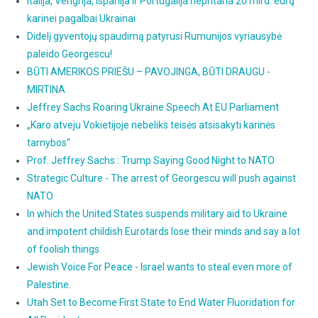
Italija, Vengrija, Ispanija ir Portugalija nepritaria 20 mlrd. eurų
karinei pagalbai Ukrainai
Didelį gyventojų spaudimą patyrusi Rumunijos vyriausybė
paleido Georgescu!
BŪTI AMERIKOS PRIEŠU – PAVOJINGA, BŪTI DRAUGU -
MIRTINA
Jeffrey Sachs Roaring Ukraine Speech At EU Parliament
„Karo atveju Vokietijoje nebeliks teisės atsisakyti karinės
tarnybos“
Prof. Jeffrey Sachs : Trump Saying Good Night to NATO
Strategic Culture - The arrest of Georgescu will push against
NATO
In which the United States suspends military aid to Ukraine
and impotent childish Eurotards lose their minds and say a lot
of foolish things
Jewish Voice For Peace - Israel wants to steal even more of
Palestine.
Utah Set to Become First State to End Water Fluoridation for