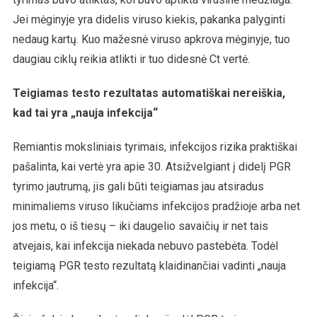
Jei mėginyje yra didelis viruso kiekis, pakanka palyginti
nedaug kartų. Kuo mažesnė viruso apkrova mėginyje, tuo
daugiau ciklų reikia atlikti ir tuo didesnė Ct vertė.
Teigiamas testo rezultatas automatiškai nereiškia,
kad tai yra „nauja infekcija“
Remiantis moksliniais tyrimais, infekcijos rizika praktiškai
pašalinta, kai vertė yra apie 30. Atsižvelgiant į didelį PGR
tyrimo jautrumą, jis gali būti teigiamas jau atsiradus
minimaliems viruso likučiams infekcijos pradžioje arba net
jos metu, o iš tiesų – iki daugelio savaičių ir net tais
atvejais, kai infekcija niekada nebuvo pastebėta. Todėl
teigiamą PGR testo rezultatą klaidinančiai vadinti „nauja
infekcija“.