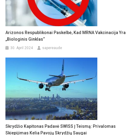
Arizonos Respublikonai Paskelbė, Kad MRNA Vakcinacija Yra
„biologinis Ginklas“
30. April 2024
sapereaude
Skrydžio Kapitonas Padavė SWISS Į Teismą: Privalomas
Skiepijimas Kelia Pavojų Skrydžių Saugai