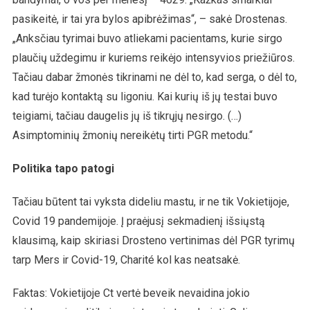
pasikeitė, ir tai yra bylos apibrėžimas“, – sakė Drostenas.
„Anksčiau tyrimai buvo atliekami pacientams, kurie sirgo
plaučių uždegimu ir kuriems reikėjo intensyvios priežiūros.
Tačiau dabar žmonės tikrinami ne dėl to, kad serga, o dėl to,
kad turėjo kontaktą su ligoniu. Kai kurių iš jų testai buvo
teigiami, tačiau daugelis jų iš tikrųjų nesirgo. (…)
Asimptominių žmonių nereikėtų tirti PGR metodu.“
Politika tapo patogi
Tačiau būtent tai vyksta dideliu mastu, ir ne tik Vokietijoje,
Covid 19 pandemijoje. Į praėjusį sekmadienį išsiųstą
klausimą, kaip skiriasi Drosteno vertinimas dėl PGR tyrimų
tarp Mers ir Covid-19, Charité kol kas neatsakė.
Faktas: Vokietijoje Ct vertė beveik nevaidina jokio