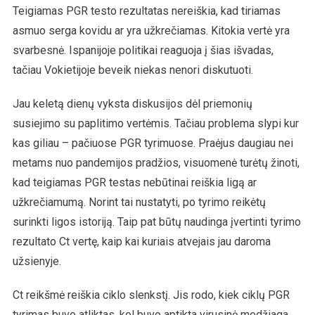
Teigiamas PGR testo rezultatas nereiškia, kad tiriamas
asmuo serga kovidu ar yra užkrečiamas. Kitokia vertė yra
svarbesnė. Ispanijoje politikai reaguoja į šias išvadas,
tačiau Vokietijoje beveik niekas nenori diskutuoti.
Jau keletą dienų vyksta diskusijos dėl priemonių
susiejimo su paplitimo vertėmis. Tačiau problema slypi kur
kas giliau – pačiuose PGR tyrimuose. Praėjus daugiau nei
metams nuo pandemijos pradžios, visuomenė turėtų žinoti,
kad teigiamas PGR testas nebūtinai reiškia ligą ar
užkrečiamumą. Norint tai nustatyti, po tyrimo reikėtų
surinkti ligos istoriją. Taip pat būtų naudinga įvertinti tyrimo
rezultato Ct vertę, kaip kai kuriais atvejais jau daroma
užsienyje.
Ct reikšmė reiškia ciklo slenkstį. Jis rodo, kiek ciklų PGR
tyrimas buvo atliktas, kol buvo aptikta virusinė medžiaga.