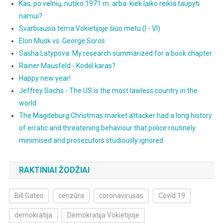
Kas, po velnių, nutiko 1971 m. arba: kiek laiko reikia taupyti
namui?
Svarbiausia tema Vokietijoje šiuo metu (I - VI)
Elon Musk vs. George Soros
Sasha Latypova: My research summarized for a book chapter
Rainer Mausfeld - Kodėl karas?
Happy new year!
Jeffrey Sachs - The US is the most lawless country in the
world
The Magdeburg Christmas market attacker had a long history
of erratic and threatening behaviour that police routinely
minimised and prosecutors studiously ignored
RAKTINIAI ŽODŽIAI
Bill Gates
cenzūra
coronavirusas
Covid 19
demokratija
Demokratija Vokietijoje