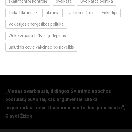
skaitmeninė kontrolė
sveikata
Sveikatos politika
Taika Ukrainoje
ukraina
vakcinos žala
vokietija
Vokietijos energetikos politika
Wokeizmas ir LGBTQ judėjimas
Šalutinis covid vakcinacijos poveikis
,,Vienas svarbiausių didingos Švietimo epochos
postulatų buvo tai, kad argumentai išlieka
argumentais, nepriklausomai nuo to, kas juos išsako‘‘,
Slavoj Žižek