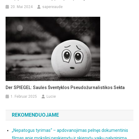
20. Mai 2024
sapereaude
Der SPIEGEL: Saulės Šventyklos Pseudožurnalistikos Sekta
1. Februar 2025
Lucie
REKOMENDUOJAME
„Nepatogus tyrimas“ – apdovanojimas pelnęs dokumentinis
filmas apie mokslinį neskiepytų ir skiepytų vaikų palyginimą