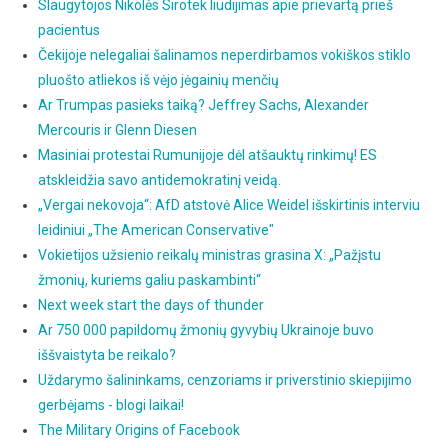
Slaugytojos Nikolės Sirotek liudijimas apie prievartą prieš
pacientus
Čekijoje nelegaliai šalinamos neperdirbamos vokiškos stiklo
pluošto atliekos iš vėjo jėgainių menčių
Ar Trumpas pasieks taiką? Jeffrey Sachs, Alexander
Mercouris ir Glenn Diesen
Masiniai protestai Rumunijoje dėl atšauktų rinkimų! ES
atskleidžia savo antidemokratinį veidą.
„Vergai nekovoja“: AfD atstovė Alice Weidel išskirtinis interviu
leidiniui „The American Conservative"
Vokietijos užsienio reikalų ministras grasina X: „Pažįstu
žmonių, kuriems galiu paskambinti“
Next week start the days of thunder
Ar 750 000 papildomų žmonių gyvybių Ukrainoje buvo
iššvaistyta be reikalo?
Uždarymo šalininkams, cenzoriams ir priverstinio skiepijimo
gerbėjams - blogi laikai!
The Military Origins of Facebook