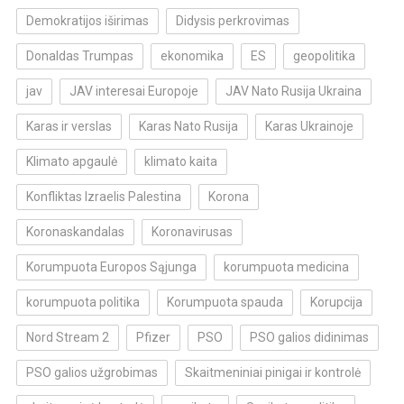
Demokratijos iširimas
Didysis perkrovimas
Donaldas Trumpas
ekonomika
ES
geopolitika
jav
JAV interesai Europoje
JAV Nato Rusija Ukraina
Karas ir verslas
Karas Nato Rusija
Karas Ukrainoje
Klimato apgaulė
klimato kaita
Konfliktas Izraelis Palestina
Korona
Koronaskandalas
Koronavirusas
Korumpuota Europos Sąjunga
korumpuota medicina
korumpuota politika
Korumpuota spauda
Korupcija
Nord Stream 2
Pfizer
PSO
PSO galios didinimas
PSO galios užgrobimas
Skaitmeniniai pinigai ir kontrolė