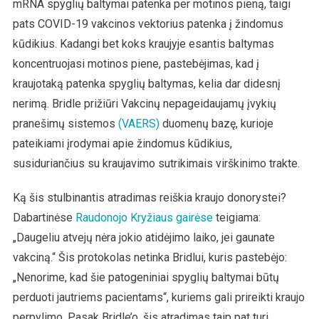
mRNA spyglių baltymai patenka per motinos pieną, taigi
pats COVID-19 vakcinos vektorius patenka į žindomus
kūdikius. Kadangi bet koks kraujyje esantis baltymas
koncentruojasi motinos piene, pastebėjimas, kad į
kraujotaką patenka spyglių baltymas, kelia dar didesnį
nerimą. Bridle prižiūri Vakcinų nepageidaujamų įvykių
pranešimų sistemos
(VAERS)
duomenų bazę, kurioje
pateikiami įrodymai apie žindomus kūdikius,
susiduriančius su kraujavimo sutrikimais virškinimo trakte.
Ką šis stulbinantis atradimas reiškia kraujo donorystei?
Dabartinėse
Raudonojo Kryžiaus gairėse
teigiama:
„Daugeliu atvejų nėra jokio atidėjimo laiko, jei gaunate
vakciną.“ Šis protokolas netinka Bridlui, kuris pastebėjo:
„Nenorime, kad šie patogeniniai spyglių baltymai būtų
perduoti jautriems pacientams“, kuriems gali prireikti kraujo
perpylimo. Pasak Bridle’o, šis atradimas taip pat turi