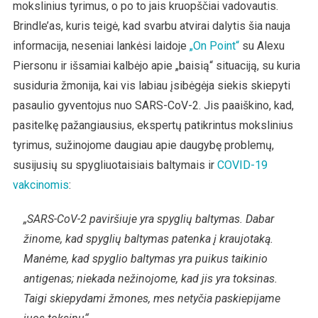
mokslinius tyrimus, o po to jais kruopščiai vadovautis.
Brindle’as, kuris teigė, kad svarbu atvirai dalytis šia nauja
informacija, neseniai lankėsi laidoje
„On Point“
su Alexu
Piersonu ir išsamiai kalbėjo apie „baisią“ situaciją, su kuria
susiduria žmonija, kai vis labiau įsibėgėja siekis skiepyti
pasaulio gyventojus nuo SARS-CoV-2. Jis paaiškino, kad,
pasitelkę pažangiausius, ekspertų patikrintus mokslinius
tyrimus, sužinojome daugiau apie daugybę problemų,
susijusių su spygliuotaisiais baltymais ir
COVID-19
vakcinomis
:
„SARS-CoV-2 paviršiuje yra spyglių baltymas. Dabar
žinome, kad spyglių baltymas patenka į kraujotaką.
Manėme, kad spyglio baltymas yra puikus taikinio
antigenas; niekada nežinojome, kad jis yra toksinas.
Taigi skiepydami žmones, mes netyčia paskiepijame