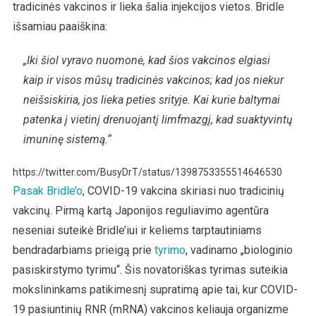
tradicinės vakcinos ir lieka šalia injekcijos vietos. Bridle
išsamiau paaiškina:
„Iki šiol vyravo nuomonė, kad šios vakcinos elgiasi
kaip ir visos mūsų tradicinės vakcinos; kad jos niekur
neišsiskiria, jos lieka peties srityje. Kai kurie baltymai
patenka į vietinį drenuojantį limfmazgį, kad suaktyvintų
imuninę sistemą.“
https://twitter.com/BusyDrT/status/1398753355514646530
Pasak Bridle’o
, COVID-19 vakcina skiriasi nuo tradicinių
vakcinų. Pirmą kartą Japonijos reguliavimo agentūra
neseniai suteikė Bridle’iui ir keliems tarptautiniams
bendradarbiams prieigą prie
tyrimo
, vadinamo „biologinio
pasiskirstymo tyrimu“. Šis novatoriškas tyrimas suteikia
mokslininkams patikimesnį supratimą apie tai, kur COVID-
19 pasiuntinių RNR (mRNA) vakcinos keliauja organizme