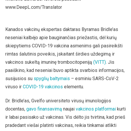
www.DeepL.com/Translator
Kanados vakcinų ekspertas daktaras Byramas Bridle’as
neseniai kalbėjo apie bauginančias priežastis, dėl kurių
skiepytiems COVID-19 vakcina asmenims gali pasireikšti
rimtas šalutinis poveikis, įskaitant širdies uždegimą ir
vakcinos sukeltą imuninę trombocitopeniją
(VITT)
. Jis
paaiškino, kad neseniai buvo aptikta svarbios informacijos,
susijusios su
spyglių baltymais
– esminiu SARS-CoV-2
viruso ir
COVID-19 vakcinos
elementu.
Dr. Bridle’as, Gvelfo universiteto virusų imunologijos
docentas,
gavo finansavimą
naujai
vakcinos platformai
kurti
ir labai pasisako už vakcinas. Vis dėlto jis tvirtina, kad prieš
pradedant viešai platinti vakcinas, reikia tinkamai atlikti