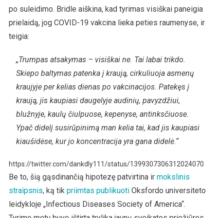
po suleidimo. Bridle aiškina, kad tyrimas visiškai paneigia
prielaidą, jog COVID-19 vakcina lieka peties raumenyse, ir
teigia:
„Trumpas atsakymas – visiškai ne. Tai labai trikdo.
Skiepo baltymas patenka į kraują, cirkuliuoja asmenų
kraujyje per kelias dienas po vakcinacijos. Patekęs į
kraują, jis kaupiasi daugelyje audinių, pavyzdžiui,
blužnyje, kaulų čiulpuose, kepenyse, antinksčiuose.
Ypač didelį susirūpinimą man kelia tai, kad jis kaupiasi
kiaušidėse, kur jo koncentracija yra gana didelė.“
https://twitter.com/dankdly111/status/1399307306312024070
Be to, šią gąsdinančią hipotezę patvirtina ir
mokslinis
straipsnis
, ką tik
priimtas publikuoti
Oksfordo universiteto
leidykloje „Infectious Diseases Society of America“.
Tyrimo metu buvo ištirta trylika jaunų sveikatos priežiūros