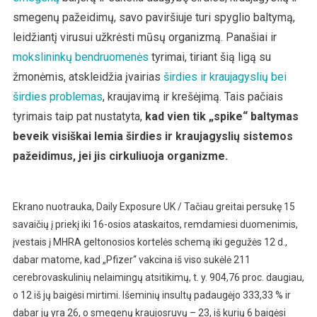
smegenų pažeidimų, savo paviršiuje turi spyglio baltymą,
leidžiantį virusui užkrėsti mūsų organizmą. Panašiai ir
mokslininkų bendruomenės
tyrimai, tiriant šią ligą su
žmonėmis, atskleidžia įvairias
širdies ir kraujagyslių bei
širdies problemas
, kraujavimą ir krešėjimą. Tais pačiais
tyrimais taip pat nustatyta,
kad vien tik „spike“ baltymas
beveik visiškai lemia širdies ir kraujagyslių sistemos
pažeidimus, jei jis cirkuliuoja organizme.
Ekrano nuotrauka, Daily Exposure UK / Tačiau greitai persukę 15
savaičių į priekį iki 16-osios ataskaitos, remdamiesi duomenimis,
įvestais į MHRA geltonosios kortelės schemą iki gegužės 12 d.,
dabar matome, kad „Pfizer“ vakcina iš viso sukėlė 211
cerebrovaskulinių nelaimingų atsitikimų, t. y. 904,76 proc. daugiau,
o 12 iš jų baigėsi mirtimi. Išeminių insultų padaugėjo 333,33 % ir
dabar jų yra 26, o smegenų kraujosruvų – 23, iš kurių 6 baigėsi