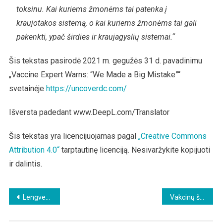
toksinu. Kai kuriems žmonėms tai patenka į
kraujotakos sistemą, o kai kuriems žmonėms tai gali
pakenkti, ypač širdies ir kraujagyslių sistemai.“
Šis tekstas pasirodė 2021 m. gegužės 31 d. pavadinimu
„Vaccine Expert Warns: “We Made a Big Mistake”“
svetainėje
https://uncoverdc.com/
Išversta padedant www.DeepL.com/Translator
Šis tekstas yra licencijuojamas pagal
„Creative Commons
Attribution 4.0“
tarptautinę licenciją. Nesivaržykite kopijuoti
ir dalintis.
Beitragsnavigation
Lengvesnė koronos infekcijų eiga vaikams dėl didesnio B ląstelių skaičiaus
Vakcinų šalutinis poveikis ir mirčių skaičius ES ir JAV toliau smarkiai auga