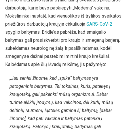
darbuotojų, kurie buvo paskiepyti „Moderna“ vakcina.
Mokslininkai nustatė, kad vienuolikos iš trylikos sveikatos
priežiūros darbuotojų kraujyje cirkuliuoja
SARS-CoV-2
spyglio baltymas. Bridle’as pabrėžė, kad smaigalio
baltymas gali prasiskverbti pro kraujo ir smegenų barjerą,
sukeldamas neurologinę žalą ir paaiškindamas, kodėl
smegenyse dažnai pastebimi mirtini kraujo krešuliai.
Kalbėdamas apie šių išvadų reikšmę, jis pažymėjo:
„Jau seniai žinome, kad „spike“ baltymas yra
patogeninis baltymas. Tai toksinas, kuris, patekęs į
kraujotaką, gali pakenkti mūsų organizmui. Dabar
turime aiškių įrodymų, kad vakcinos, dėl kurių mūsų
deltinių raumenų ląstelės gamina šį baltymą, [dabar
žinome], kad pati vakcina ir baltymas patenka į
kraujotaką. Patekęs į kraujotaką, baltymas gali