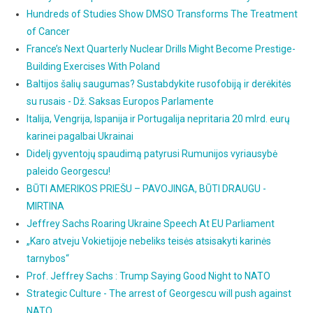
Hundreds of Studies Show DMSO Transforms The Treatment
of Cancer
France’s Next Quarterly Nuclear Drills Might Become Prestige-
Building Exercises With Poland
Baltijos šalių saugumas? Sustabdykite rusofobiją ir derėkitės
su rusais - Dž. Saksas Europos Parlamente
Italija, Vengrija, Ispanija ir Portugalija nepritaria 20 mlrd. eurų
karinei pagalbai Ukrainai
Didelį gyventojų spaudimą patyrusi Rumunijos vyriausybė
paleido Georgescu!
BŪTI AMERIKOS PRIEŠU – PAVOJINGA, BŪTI DRAUGU -
MIRTINA
Jeffrey Sachs Roaring Ukraine Speech At EU Parliament
„Karo atveju Vokietijoje nebeliks teisės atsisakyti karinės
tarnybos“
Prof. Jeffrey Sachs : Trump Saying Good Night to NATO
Strategic Culture - The arrest of Georgescu will push against
NATO