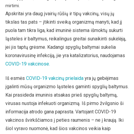
mirtimi.
Apskritai yra daug įvairių rūšių ir tipų vakcinų, visų jų
tikslas tas pats – įtikinti sveiką organizmą manyti, kad jį
puola tam tikra liga, kad imuninė sistema išmoktų sukurti
ląsteles ir baltymus, reikalingus greitai sunaikinti sukėlėją,
jei jis taptų grėsme. Kadangi spyglių baltymai sukelia
koronavirusinę infekciją, jie yra katalizatorius, naudojamas
COVID-19 vakcinose.
Iš esmės
COVID-19 vakcinų prielaida
yra jų gebėjimas
įgalinti mūsų organizmo ląsteles gaminti spyglių baltymus.
Kai prasideda imuninis atsakas prieš spyglių baltymą,
virusas nustoja infekuoti organizmą. Iš pirmo žvilgsnio ši
informacija atrodo gana paprasta. Vartojant COVID-19
vakcinos švirkščiamos į peties raumenis – ne į kraują. Iki
šiol vyravo nuomonė, kad šios vakcinos veikia kaip