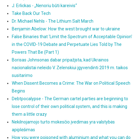
J. Erlickas - „Nenoriu būti kareivis“
Take Back Our Tech
Dr. Michael Nehls - The Lithium Salt March
Benjamin Abelow: How the west brought war to ukraine
False Binaries that 'Limit the Spectrum of Acceptable Opinion'
in the COVID-19 Debate and Perpetuate Lies Told by The
Powers That Be (Part 1)
Borisas Johnsonas dabar pripažįsta, kad Ukrainos
nacionalistai neleido V. Zelenskiui įgyvendinti 2019 m. taikos
susitarimo
When Dissent Becomes a Crime: The War on Political Speech
Begins
Debtpocalypse - The German cartel parties are beginning to
lose control of their own political system, and this is making
them a little crazy
Nekilnojamojo turto mokesčio įvedimas yra valstybės
apiplėšimas
How you were poisoned with aluminium and what you can do