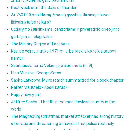
žmonių, kuriems galiu paskambinti“
Next week start the days of thunder
Ar 750 000 papildomų žmonių gyvybių Ukrainoje buvo
iššvaistyta be reikalo?
Uždarymo šalininkams, cenzoriams ir priverstinio skiepijimo
gerbėjams - blogi laikai!
The Military Origins of Facebook
Kas, po velnių, nutiko 1971 m. arba: kiek laiko reikia taupyti
namui?
Svarbiausia tema Vokietijoje šiuo metu (I - VI)
Elon Musk vs. George Soros
Sasha Latypova: My research summarized for a book chapter
Rainer Mausfeld - Kodėl karas?
Happy new year!
Jeffrey Sachs - The US is the most lawless country in the
world
The Magdeburg Christmas market attacker had a long history
of erratic and threatening behaviour that police routinely