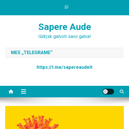
Skip
to
content
Sapere Aude
Išdrįsk galvoti savo galva!
MES „TELEGRAME“
https://t.me/sapereaudelt