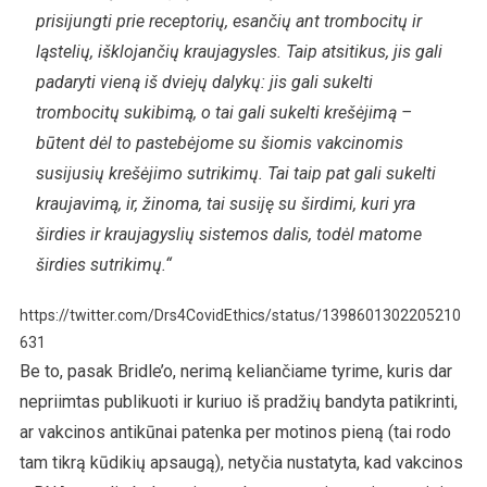
prisijungti prie receptorių, esančių ant trombocitų ir
ląstelių, išklojančių kraujagysles. Taip atsitikus, jis gali
padaryti vieną iš dviejų dalykų: jis gali sukelti
trombocitų sukibimą, o tai gali sukelti krešėjimą –
būtent dėl to pastebėjome su šiomis vakcinomis
susijusių krešėjimo sutrikimų. Tai taip pat gali sukelti
kraujavimą, ir, žinoma, tai susiję su širdimi, kuri yra
širdies ir kraujagyslių sistemos dalis, todėl matome
širdies sutrikimų.“
https://twitter.com/Drs4CovidEthics/status/1398601302205210
631
Be to, pasak Bridle’o, nerimą keliančiame tyrime, kuris dar
nepriimtas publikuoti ir kuriuo iš pradžių bandyta patikrinti,
ar vakcinos antikūnai patenka per motinos pieną (tai rodo
tam tikrą kūdikių apsaugą), netyčia nustatyta, kad vakcinos