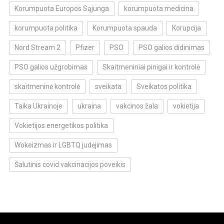
Korumpuota Europos Sąjunga
korumpuota medicina
korumpuota politika
Korumpuota spauda
Korupcija
Nord Stream 2
Pfizer
PSO
PSO galios didinimas
PSO galios užgrobimas
Skaitmeniniai pinigai ir kontrolė
skaitmeninė kontrolė
sveikata
Sveikatos politika
Taika Ukrainoje
ukraina
vakcinos žala
vokietija
Vokietijos energetikos politika
Wokeizmas ir LGBTQ judėjimas
Šalutinis covid vakcinacijos poveikis