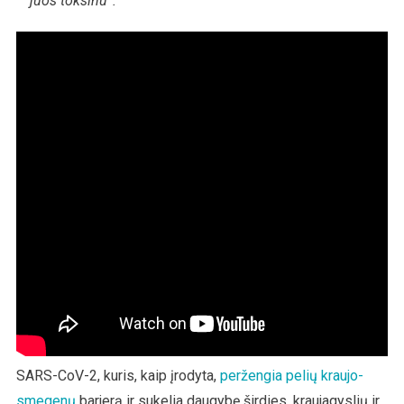
juos toksinu“.
SARS-CoV-2, kuris, kaip įrodyta,
peržengia pelių kraujo-
smegenų
barjerą ir sukelia daugybę širdies, kraujagyslių ir