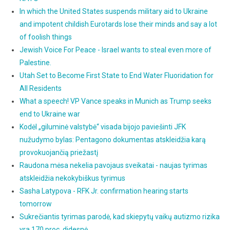
In which the United States suspends military aid to Ukraine
and impotent childish Eurotards lose their minds and say a lot
of foolish things
Jewish Voice For Peace - Israel wants to steal even more of
Palestine.
Utah Set to Become First State to End Water Fluoridation for
All Residents
What a speech! VP Vance speaks in Munich as Trump seeks
end to Ukraine war
Kodėl „giluminė valstybė“ visada bijojo paviešinti JFK
nužudymo bylas: Pentagono dokumentas atskleidžia karą
provokuojančią priežastį
Raudona mėsa nekelia pavojaus sveikatai - naujas tyrimas
atskleidžia nekokybiškus tyrimus
Sasha Latypova - RFK Jr. confirmation hearing starts
tomorrow
Sukrečiantis tyrimas parodė, kad skiepytų vaikų autizmo rizika
yra 170 proc. didesnė