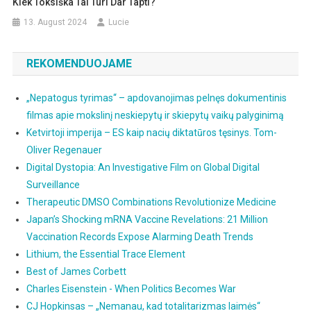
Kiek Toksiška Tai Turi Dar Tapti?
13. August 2024
Lucie
REKOMENDUOJAME
„Nepatogus tyrimas“ – apdovanojimas pelnęs dokumentinis
filmas apie mokslinį neskiepytų ir skiepytų vaikų palyginimą
Ketvirtoji imperija – ES kaip nacių diktatūros tęsinys. Tom-
Oliver Regenauer
Digital Dystopia: An Investigative Film on Global Digital
Surveillance
Therapeutic DMSO Combinations Revolutionize Medicine
Japan’s Shocking mRNA Vaccine Revelations: 21 Million
Vaccination Records Expose Alarming Death Trends
Lithium, the Essential Trace Element
Best of James Corbett
Charles Eisenstein - When Politics Becomes War
CJ Hopkinsas – „Nemanau, kad totalitarizmas laimės“