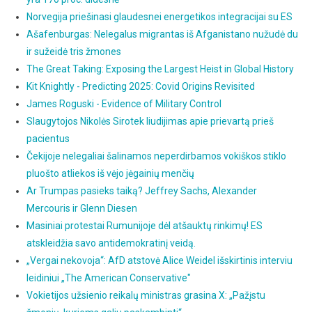
Norvegija priešinasi glaudesnei energetikos integracijai su ES
Ašafenburgas: Nelegalus migrantas iš Afganistano nužudė du
ir sužeidė tris žmones
The Great Taking: Exposing the Largest Heist in Global History
Kit Knightly - Predicting 2025: Covid Origins Revisited
James Roguski - Evidence of Military Control
Slaugytojos Nikolės Sirotek liudijimas apie prievartą prieš
pacientus
Čekijoje nelegaliai šalinamos neperdirbamos vokiškos stiklo
pluošto atliekos iš vėjo jėgainių menčių
Ar Trumpas pasieks taiką? Jeffrey Sachs, Alexander
Mercouris ir Glenn Diesen
Masiniai protestai Rumunijoje dėl atšauktų rinkimų! ES
atskleidžia savo antidemokratinį veidą.
„Vergai nekovoja“: AfD atstovė Alice Weidel išskirtinis interviu
leidiniui „The American Conservative"
Vokietijos užsienio reikalų ministras grasina X: „Pažįstu