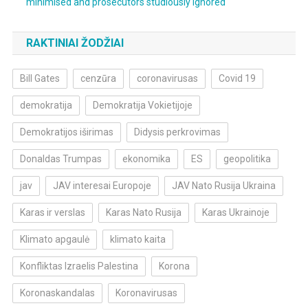
minimised and prosecutors studiously ignored
RAKTINIAI ŽODŽIAI
Bill Gates
cenzūra
coronavirusas
Covid 19
demokratija
Demokratija Vokietijoje
Demokratijos iširimas
Didysis perkrovimas
Donaldas Trumpas
ekonomika
ES
geopolitika
jav
JAV interesai Europoje
JAV Nato Rusija Ukraina
Karas ir verslas
Karas Nato Rusija
Karas Ukrainoje
Klimato apgaulė
klimato kaita
Konfliktas Izraelis Palestina
Korona
Koronaskandalas
Koronavirusas