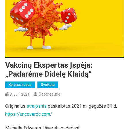
Vakcinų Ekspertas Įspėja:
„Padarėme Didelę Klaidą“
Koronavirusas
Sveikata
Sapereaude
3. Juni 2021
Originalus
straipsnis
paskelbtas 2021 m. gegužės 31 d.
https://uncoverdc.com/
Michelle Edwards. Išversta padedant