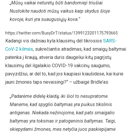
„Mūsų vaikai neturėtų būti bandomieji triušiai.
Nustokite naudoti mūsų vaikus kaip skydus šioje
kovoje, kuri yra suaugusiųjų kova.“
https://twitter.com/BusyDrT/status/1399123201175793665
Kadangi vis dažniau kyla klausimų dėl tikrosios
SARS-
CoV-2 kilmės
, sukrečiantis atradimas, kad smaigų baltymai
patenka į kraują, atveria duris daugeliui kitų pagrįstų
klausimų dėl ilgalaikio COVID-19 vakcinų saugumo,
pavyzdžiui, ar dėl to, kad jos kaupiasi kiaušidėse, kai kurie
jauni žmonės taps nevaisingi?“ – užbaigė Bridle’as:
„Padarėme didelę klaidą; iki šiol to nesupratome.
Manėme, kad spyglio baltymas yra puikus tikslinis
antigenas. Niekada nežinojome, kad pats smaigalio
baltymas yra toksinas ir patogeninis baltymas. Taigi,
skiepydami žmones, mes netyčia juos paskiepijame