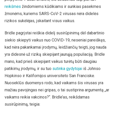
reikšmės
žindomiems kūdikiams ir sunkias pasekmes
žmonėms, kuriems SARS-CoV-2 virusas nėra didelės
rizikos sukėlėjas, įskaitant visus vaikus.
Bridle pagrįstai reiškia didelį susirūpinimą dėl dabartinio
siekio skiepyti vaikus nuo COVID-19, neseniai pareiškęs,
kad nėra pakankamai įrodymų, leidžiančių teigti, jog nauda
yra didesnė už riziką skiepijant jaunąją populiaciją. Bridle
mano, kad prieš skiepijant vaikus turėtų būti daugiau
patikimų įrodymų, ir su tuo
sutinka gydytojai
iš Johnso
Hopkinso ir Kalifornijos universiteto San Franciske.
Nuoseklūs duomenys rodo, kad vaikams šis virusas yra
mažiau pavojingas nei gripas, o tai sustiprina argumentą „ar
vaikams reikia vakcinos?“. Bridle’as, reikšdamas
susirūpinimą, teigia: