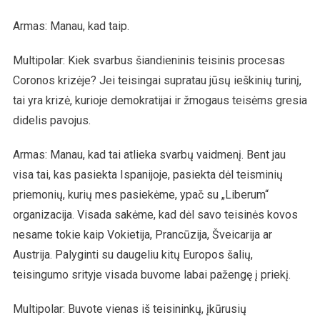
Armas: Manau, kad taip.
Multipolar: Kiek svarbus šiandieninis teisinis procesas
Coronos krizėje? Jei teisingai supratau jūsų ieškinių turinį,
tai yra krizė, kurioje demokratijai ir žmogaus teisėms gresia
didelis pavojus.
Armas: Manau, kad tai atlieka svarbų vaidmenį. Bent jau
visa tai, kas pasiekta Ispanijoje, pasiekta dėl teisminių
priemonių, kurių mes pasiekėme, ypač su „Liberum“
organizacija. Visada sakėme, kad dėl savo teisinės kovos
nesame tokie kaip Vokietija, Prancūzija, Šveicarija ar
Austrija. Palyginti su daugeliu kitų Europos šalių,
teisingumo srityje visada buvome labai pažengę į priekį.
Multipolar: Buvote vienas iš teisininkų, įkūrusių