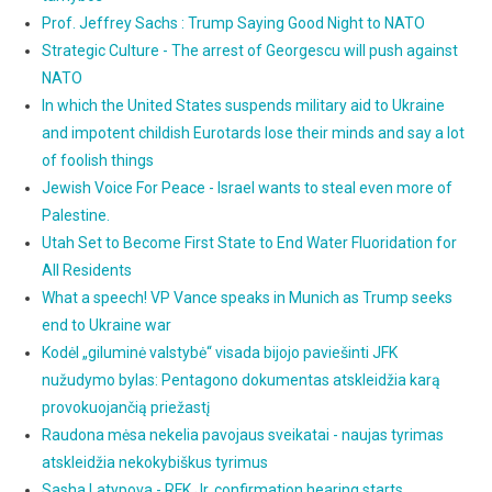
Prof. Jeffrey Sachs : Trump Saying Good Night to NATO
Strategic Culture - The arrest of Georgescu will push against
NATO
In which the United States suspends military aid to Ukraine
and impotent childish Eurotards lose their minds and say a lot
of foolish things
Jewish Voice For Peace - Israel wants to steal even more of
Palestine.
Utah Set to Become First State to End Water Fluoridation for
All Residents
What a speech! VP Vance speaks in Munich as Trump seeks
end to Ukraine war
Kodėl „giluminė valstybė“ visada bijojo paviešinti JFK
nužudymo bylas: Pentagono dokumentas atskleidžia karą
provokuojančią priežastį
Raudona mėsa nekelia pavojaus sveikatai - naujas tyrimas
atskleidžia nekokybiškus tyrimus
Sasha Latypova - RFK Jr. confirmation hearing starts