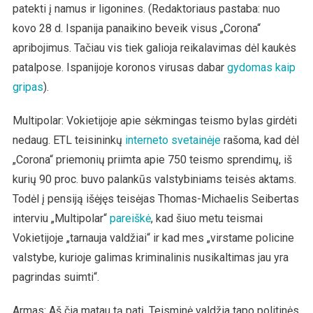
patekti į namus ir ligonines. (Redaktoriaus pastaba: nuo
kovo 28 d. Ispanija panaikino beveik visus „Corona“
apribojimus. Tačiau vis tiek galioja reikalavimas dėl kaukės
patalpose. Ispanijoje koronos virusas dabar
gydomas kaip
gripas
).
Multipolar: Vokietijoje apie sėkmingas teismo bylas girdėti
nedaug. ETL teisininkų
interneto svetainėje
rašoma, kad dėl
„Corona“ priemonių priimta apie 750 teismo sprendimų, iš
kurių 90 proc. buvo palankūs valstybiniams teisės aktams.
Todėl į pensiją išėjęs teisėjas Thomas-Michaelis Seibertas
interviu „Multipolar“
pareiškė
, kad šiuo metu teismai
Vokietijoje „tarnauja valdžiai“ ir kad mes „virstame policine
valstybe, kurioje galimas kriminalinis nusikaltimas jau yra
pagrindas suimti“.
Armas: Aš čia matau tą patį. Teisminė valdžia tapo politinės