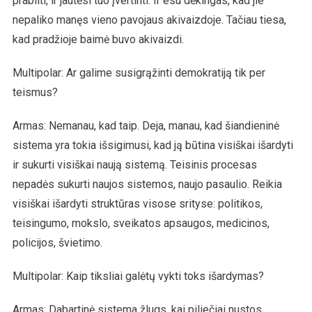
prabilti, ir jautėsi tuo įvertinti. Ir esu dėkingas, kad jie
nepaliko manęs vieno pavojaus akivaizdoje. Tačiau tiesa,
kad pradžioje baimė buvo akivaizdi.
Multipolar: Ar galime susigrąžinti demokratiją tik per
teismus?
Armas: Nemanau, kad taip. Deja, manau, kad šiandieninė
sistema yra tokia išsigimusi, kad ją būtina visiškai išardyti
ir sukurti visiškai naują sistemą. Teisinis procesas
nepadės sukurti naujos sistemos, naujo pasaulio. Reikia
visiškai išardyti struktūras visose srityse: politikos,
teisingumo, mokslo, sveikatos apsaugos, medicinos,
policijos, švietimo.
Multipolar: Kaip tiksliai galėtų vykti toks išardymas?
Armas: Dabartinė sistema žlugs, kai piliečiai nustos