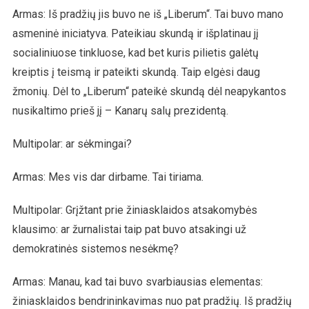
Armas: Iš pradžių jis buvo ne iš „Liberum“. Tai buvo mano
asmeninė iniciatyva. Pateikiau skundą ir išplatinau jį
socialiniuose tinkluose, kad bet kuris pilietis galėtų
kreiptis į teismą ir pateikti skundą. Taip elgėsi daug
žmonių. Dėl to „Liberum“ pateikė skundą dėl neapykantos
nusikaltimo prieš jį – Kanarų salų prezidentą.
Multipolar: ar sėkmingai?
Armas: Mes vis dar dirbame. Tai tiriama.
Multipolar: Grįžtant prie žiniasklaidos atsakomybės
klausimo: ar žurnalistai taip pat buvo atsakingi už
demokratinės sistemos nesėkmę?
Armas: Manau, kad tai buvo svarbiausias elementas:
žiniasklaidos bendrininkavimas nuo pat pradžių. Iš pradžių