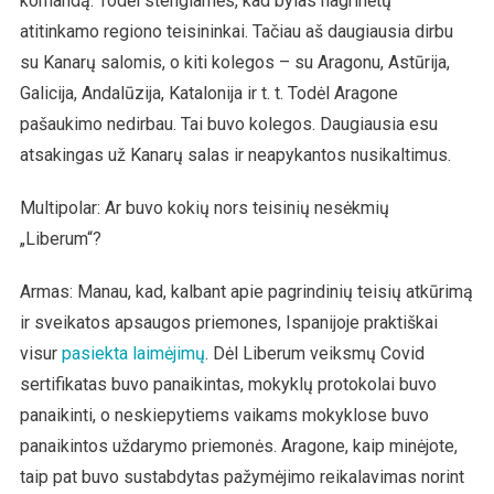
komandą. Todėl stengiamės, kad bylas nagrinėtų
atitinkamo regiono teisininkai. Tačiau aš daugiausia dirbu
su Kanarų salomis, o kiti kolegos – su Aragonu, Astūrija,
Galicija, Andalūzija, Katalonija ir t. t. Todėl Aragone
pašaukimo nedirbau. Tai buvo kolegos. Daugiausia esu
atsakingas už Kanarų salas ir neapykantos nusikaltimus.
Multipolar: Ar buvo kokių nors teisinių nesėkmių
„Liberum“?
Armas: Manau, kad, kalbant apie pagrindinių teisių atkūrimą
ir sveikatos apsaugos priemones, Ispanijoje praktiškai
visur
pasiekta laimėjimų
. Dėl Liberum veiksmų Covid
sertifikatas buvo panaikintas, mokyklų protokolai buvo
panaikinti, o neskiepytiems vaikams mokyklose buvo
panaikintos uždarymo priemonės. Aragone, kaip minėjote,
taip pat buvo sustabdytas pažymėjimo reikalavimas norint