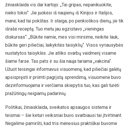
žiniasklaida vis dar kartojo: „Tai gripas, nepanikuokite,
nieko tokio“. Jie juokėsi iš naujienų iš Kinijos ir Italijos,
manė, kad tai pokštas. Ir staiga, po penkiolikos dienų, jie tik
išrašė receptą. Tuo metu jau egzistavo „vieningas
diskursas“: „Būkite namie, mes visi mirsime, neikite lauk,
būkite geri piliečiai, laikykitės taisyklių“. Visos vyriausybės
nustatytos taisyklės. Jie atliko svarbų vaidmenį visame
šiame farse. Tas pats ir su šia nauja tariama „vakcina“.
Užuot teisingai informavus visuomenę, kad piliečiai galėtų
apsispręsti ir priimti pagrįstą sprendimą, visuomenė buvo
dezinformuojama ir verčiama skiepytis tuo, kas gali turėti
pražūtingų neigiamų padarinių.
Politikai, žiniasklaida, sveikatos apsaugos sistema ir
teismai – šie keturi veiksniai buvo svarbiausi tai įtvirtinant.
Negalime pamiršti, kad tris mėnesius praktiškai buvome