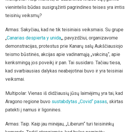
vienintelis būdas susigrąžinti pagrindines teises yra imtis
teisinių veiksmų?
Armas: Sakyčiau, kad ne tik teisiniais veiksmais. Su grupe
„
Canarias despierta y unida
„, pavyzdžiui, organizavome
demonstracijas, protestus prie Kanarų salų Aukščiausiojo
teismo būstinės, akcijas apie vadinamąją „vakciną“, apie
kenksmingą jos poveikį ir pan. Tai susidaro. Tačiau tiesa,
kad svarbiausias dalykas neabejotinai buvo ir yra teisiniai
veiksmai.
Multipolar: Vienas iš didžiausių jūsų laimėjimų yra tai, kad
Aragono regione buvo
sustabdytas „Covid“ pasas
, skirtas
patekti į namus ir ligonines.
Armas: Taip. Kaip jau minėjau, „Liberum“ turi teisininkų