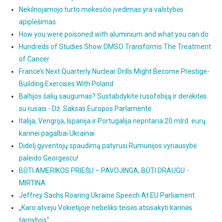
Nekilnojamojo turto mokesčio įvedimas yra valstybės
apiplėšimas
How you were poisoned with aluminium and what you can do
Hundreds of Studies Show DMSO Transforms The Treatment
of Cancer
France’s Next Quarterly Nuclear Drills Might Become Prestige-
Building Exercises With Poland
Baltijos šalių saugumas? Sustabdykite rusofobiją ir derėkitės
su rusais - Dž. Saksas Europos Parlamente
Italija, Vengrija, Ispanija ir Portugalija nepritaria 20 mlrd. eurų
karinei pagalbai Ukrainai
Didelį gyventojų spaudimą patyrusi Rumunijos vyriausybė
paleido Georgescu!
BŪTI AMERIKOS PRIEŠU – PAVOJINGA, BŪTI DRAUGU -
MIRTINA
Jeffrey Sachs Roaring Ukraine Speech At EU Parliament
„Karo atveju Vokietijoje nebeliks teisės atsisakyti karinės
tarnybos“