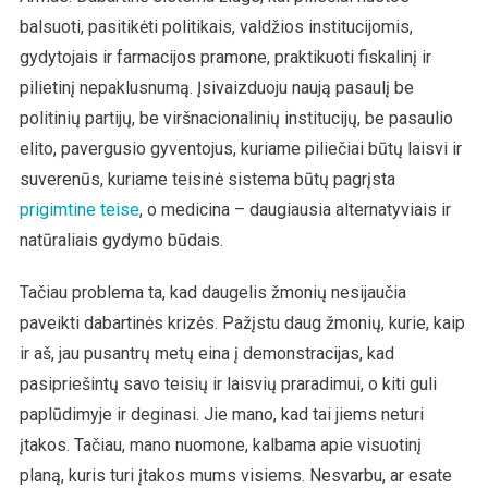
balsuoti, pasitikėti politikais, valdžios institucijomis,
gydytojais ir farmacijos pramone, praktikuoti fiskalinį ir
pilietinį nepaklusnumą. Įsivaizduoju naują pasaulį be
politinių partijų, be viršnacionalinių institucijų, be pasaulio
elito, pavergusio gyventojus, kuriame piliečiai būtų laisvi ir
suverenūs, kuriame teisinė sistema būtų pagrįsta
prigimtine teise
, o medicina – daugiausia alternatyviais ir
natūraliais gydymo būdais.
Tačiau problema ta, kad daugelis žmonių nesijaučia
paveikti dabartinės krizės. Pažįstu daug žmonių, kurie, kaip
ir aš, jau pusantrų metų eina į demonstracijas, kad
pasipriešintų savo teisių ir laisvių praradimui, o kiti guli
paplūdimyje ir deginasi. Jie mano, kad tai jiems neturi
įtakos. Tačiau, mano nuomone, kalbama apie visuotinį
planą, kuris turi įtakos mums visiems. Nesvarbu, ar esate