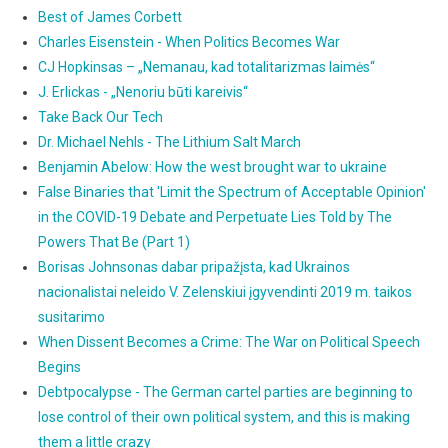
Best of James Corbett
Charles Eisenstein - When Politics Becomes War
CJ Hopkinsas – „Nemanau, kad totalitarizmas laimės“
J. Erlickas - „Nenoriu būti kareivis“
Take Back Our Tech
Dr. Michael Nehls - The Lithium Salt March
Benjamin Abelow: How the west brought war to ukraine
False Binaries that 'Limit the Spectrum of Acceptable Opinion'
in the COVID-19 Debate and Perpetuate Lies Told by The
Powers That Be (Part 1)
Borisas Johnsonas dabar pripažįsta, kad Ukrainos
nacionalistai neleido V. Zelenskiui įgyvendinti 2019 m. taikos
susitarimo
When Dissent Becomes a Crime: The War on Political Speech
Begins
Debtpocalypse - The German cartel parties are beginning to
lose control of their own political system, and this is making
them a little crazy