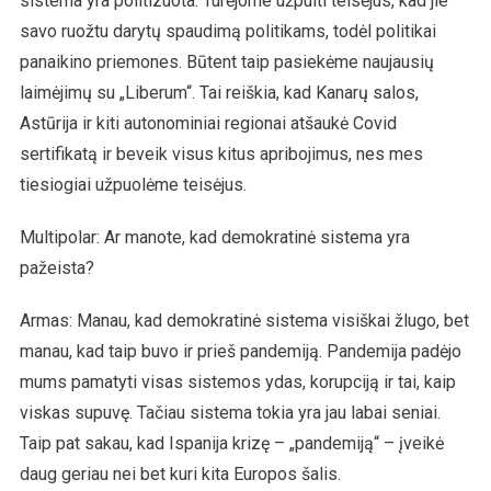
sistema yra politizuota. Turėjome užpulti teisėjus, kad jie
savo ruožtu darytų spaudimą politikams, todėl politikai
panaikino priemones. Būtent taip pasiekėme naujausių
laimėjimų su „Liberum“. Tai reiškia, kad Kanarų salos,
Astūrija ir kiti autonominiai regionai atšaukė Covid
sertifikatą ir beveik visus kitus apribojimus, nes mes
tiesiogiai užpuolėme teisėjus.
Multipolar: Ar manote, kad demokratinė sistema yra
pažeista?
Armas: Manau, kad demokratinė sistema visiškai žlugo, bet
manau, kad taip buvo ir prieš pandemiją. Pandemija padėjo
mums pamatyti visas sistemos ydas, korupciją ir tai, kaip
viskas supuvę. Tačiau sistema tokia yra jau labai seniai.
Taip pat sakau, kad Ispanija krizę – „pandemiją“ – įveikė
daug geriau nei bet kuri kita Europos šalis.