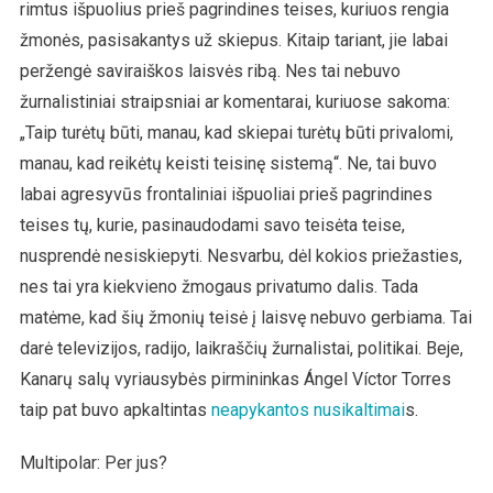
rimtus išpuolius prieš pagrindines teises, kuriuos rengia
žmonės, pasisakantys už skiepus. Kitaip tariant, jie labai
peržengė saviraiškos laisvės ribą. Nes tai nebuvo
žurnalistiniai straipsniai ar komentarai, kuriuose sakoma:
„Taip turėtų būti, manau, kad skiepai turėtų būti privalomi,
manau, kad reikėtų keisti teisinę sistemą“. Ne, tai buvo
labai agresyvūs frontaliniai išpuoliai prieš pagrindines
teises tų, kurie, pasinaudodami savo teisėta teise,
nusprendė nesiskiepyti. Nesvarbu, dėl kokios priežasties,
nes tai yra kiekvieno žmogaus privatumo dalis. Tada
matėme, kad šių žmonių teisė į laisvę nebuvo gerbiama. Tai
darė televizijos, radijo, laikraščių žurnalistai, politikai. Beje,
Kanarų salų vyriausybės pirmininkas Ángel Víctor Torres
taip pat buvo apkaltintas
neapykantos nusikaltimai
s.
Multipolar: Per jus?