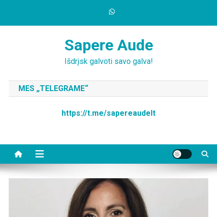
Skip
to
content
Sapere Aude
Išdrįsk galvoti savo galva!
MES „TELEGRAME“
https://t.me/sapereaudelt