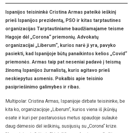
Ispanijos teisininkė Cristina Armas pateikė ieškinį
prieš Ispanijos prezidentą, PSO ir kitas tarptautines
organizacijas Tarptautiniame baudžiamajame teisme
Hagoje dėl „Corona“ priemonių. Advokatų
organizacijai „Liberum“, kurios narė ji yra, pavyko
pasiekti, kad Ispanijoje būtų panaikintos kelios „Covid“
priemonės. Armas taip pat neseniai padavė į teismą
žinomą Ispanijos žurnalistą, kuris agitavo prieš
neskiepytus asmenis. Pokalbis apie teisinio
pasipriešinimo galimybes ir ribas.
Multipolar: Cristina Armas, Ispanijoje dirbate teisininke, be
kita ko, organizacijoje „Liberum“, kurios viena iš įkūrėjų
esate ir kuri per pastaruosius metus spaudoje sulaukė
daug dėmesio dėl ieškinių, susijusių su „Corona“ krize.