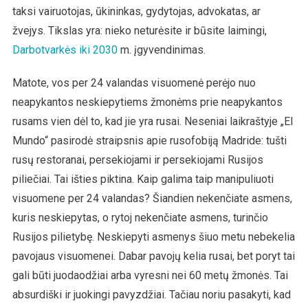
taksi vairuotojas, ūkininkas, gydytojas, advokatas, ar
žvejys. Tikslas yra: nieko neturėsite ir būsite laimingi,
Darbotvarkės iki 2030
m. įgyvendinimas.
Matote, vos per 24 valandas visuomenė perėjo nuo
neapykantos neskiepytiems žmonėms prie neapykantos
rusams vien dėl to, kad jie yra rusai. Neseniai laikraštyje „El
Mundo“ pasirodė straipsnis apie rusofobiją Madride: tušti
rusų restoranai, persekiojami ir persekiojami Rusijos
piliečiai. Tai išties piktina. Kaip galima taip manipuliuoti
visuomene per 24 valandas? Šiandien nekenčiate asmens,
kuris neskiepytas, o rytoj nekenčiate asmens, turinčio
Rusijos pilietybę. Neskiepyti asmenys šiuo metu nebekelia
pavojaus visuomenei. Dabar pavojų kelia rusai, bet poryt tai
gali būti juodaodžiai arba vyresni nei 60 metų žmonės. Tai
absurdiški ir juokingi pavyzdžiai. Tačiau noriu pasakyti, kad