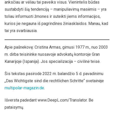
anksčiau ar vėliau tai paveiks visus. Vienintelis būdas
sustabdyti šią tendenciją – manipuliavimą masėmis – yra
toliau informuoti žmones ir suteikti jiems informacijos,
kurios jie negauna iš pagrindinės žiniasklaidos. Manau, kad
tai yra svarbiausia.
Apie pašnekovę: Cristina Armas, gimusi 1977 m., nuo 2003
m. dirba teisininke nuosavoje advokatų kontoroje Gran
Kanarijoje (Ispanija). Jos specializacija – civilinė teisė.
Šis tekstas pasirodė 2022 m. balandžio 5 d. pavadinimu
„Das Wichtigste sind die rechtlichen Schritte“ svetainėje
multipolar-magazin.de
.
Išversta padedant www.DeepL.com/Translator. Be
pataisymų.