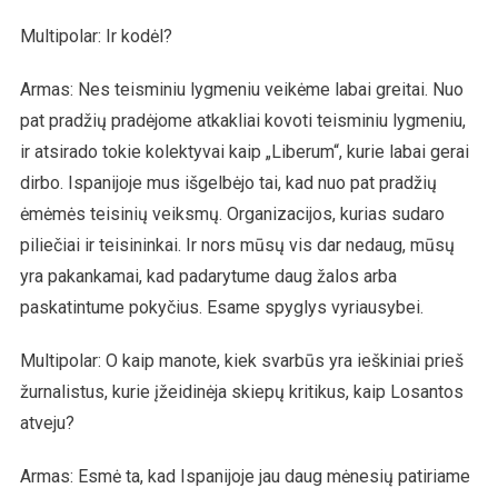
Multipolar: Ir kodėl?
Armas: Nes teisminiu lygmeniu veikėme labai greitai. Nuo
pat pradžių pradėjome atkakliai kovoti teisminiu lygmeniu,
ir atsirado tokie kolektyvai kaip „Liberum“, kurie labai gerai
dirbo. Ispanijoje mus išgelbėjo tai, kad nuo pat pradžių
ėmėmės teisinių veiksmų. Organizacijos, kurias sudaro
piliečiai ir teisininkai. Ir nors mūsų vis dar nedaug, mūsų
yra pakankamai, kad padarytume daug žalos arba
paskatintume pokyčius. Esame spyglys vyriausybei.
Multipolar: O kaip manote, kiek svarbūs yra ieškiniai prieš
žurnalistus, kurie įžeidinėja skiepų kritikus, kaip Losantos
atveju?
Armas: Esmė ta, kad Ispanijoje jau daug mėnesių patiriame