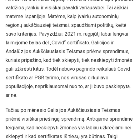
valdžios įrankiu ir visiškai pavaldi vyriausybei. Tai aiškiai
matėme Ispanijoje. Matėme, kaip įvairių autonominių
regionų aukščiausieji teismai, spaudžiami politikų, keitė
savo kriterijus. Pavyzdžiui, 2021 m. rugpjūtį labai lengvai
laimėjome bylas dėl „Covid“ sertifikato. Galicijos ir
Andalūzijos Aukščiausiasis Teismas priėmė sprendimus,
kuriais pripažino, kad tiek skiepyti, tiek neskiepyti žmonės
gali užkrėsti kitus. Todėl nebuvo pagrindo reikalauti Covid
sertifikato ar PGR tyrimo, nes virusas cirkuliavo
populiacijoje, nepriklausomai nuo to, ar ji buvo paskiepyta,
ar ne.
Tačiau po mėnesio Galisijos Aukščiausiasis Teismas
priėmė visiškai priešingą sprendimą. Antrajame sprendime
teigiama, kad neskiepyti žmonės yra labiau užkrečiami nei
skiepyti ir kad sertifikatas iš tiesų yra būtinas. Taigi