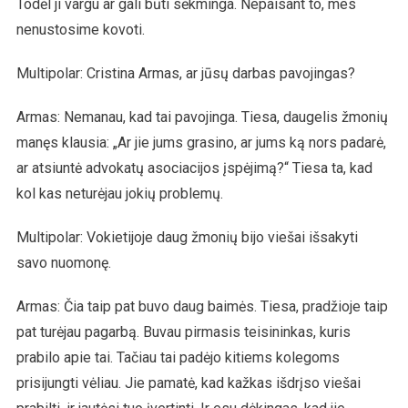
Todėl ji vargu ar gali būti sėkminga. Nepaisant to, mes
nenustosime kovoti.
Multipolar: Cristina Armas, ar jūsų darbas pavojingas?
Armas: Nemanau, kad tai pavojinga. Tiesa, daugelis žmonių
manęs klausia: „Ar jie jums grasino, ar jums ką nors padarė,
ar atsiuntė advokatų asociacijos įspėjimą?“ Tiesa ta, kad
kol kas neturėjau jokių problemų.
Multipolar: Vokietijoje daug žmonių bijo viešai išsakyti
savo nuomonę.
Armas: Čia taip pat buvo daug baimės. Tiesa, pradžioje taip
pat turėjau pagarbą. Buvau pirmasis teisininkas, kuris
prabilo apie tai. Tačiau tai padėjo kitiems kolegoms
prisijungti vėliau. Jie pamatė, kad kažkas išdrįso viešai