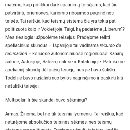
matėme, kaip politikai darė spaudimą teisėjams, kad šie
patvirtintų priemones, kuriomis ribojamos pagrindinės
teisės. Tai reiškia, kad teismų sistema čia yra tokia pat
politizuota kaip ir Vokietijoje. Taigi, ką padarėme „Liberum“?
Mes tiesiogiai užpuolėme teisėjus. Pradėjome teikti
apeliacinius skundus – Ispanijoje tai vadinama
recurso de
recusación
– keliuose autonominiuose regionuose: Kanarų
salose, Astūrijoje, Balearų salose ir Katalonijoje. Pateikėme
apeliacinį skundą dėl pačių teisėjų, nes jie buvo šališki.
Todėl jie buvo nušalinti nuo bylos nagrinėjimo ir paskirti kiti
nešališki teisėjai.
Multipolar: Ir šie skundai buvo sėkmingi?
Armas: Žinoma, bet ne tik teisiniu lygmeniu. Tai reiškia, kad
neturėjome absoliučios teisinės sėkmės, nes teismų