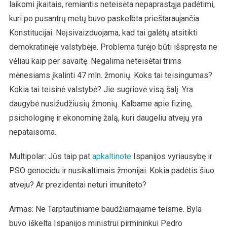
laikomi įkaitais, remiantis neteisėta nepaprastąja padėtimi,
kuri po pusantrų metų buvo paskelbta prieštaraujančia
Konstitucijai. Neįsivaizduojama, kad tai galėtų atsitikti
demokratinėje valstybėje. Problema turėjo būti išspręsta ne
vėliau kaip per savaitę. Negalima neteisėtai trims
mėnesiams įkalinti 47 mln. žmonių. Koks tai teisingumas?
Kokia tai teisinė valstybė? Jie sugriovė visą šalį. Yra
daugybė nusižudžiusių žmonių. Kalbame apie fizinę,
psichologinę ir ekonominę žalą, kuri daugeliu atvejų yra
nepataisoma.
Multipolar: Jūs taip pat
apkaltinote
Ispanijos vyriausybę ir
PSO genocidu ir nusikaltimais žmonijai. Kokia padėtis šiuo
atveju? Ar prezidentai neturi imuniteto?
Armas: Ne Tarptautiniame baudžiamajame teisme. Byla
buvo iškelta Ispanijos ministrui pirmininkui Pedro