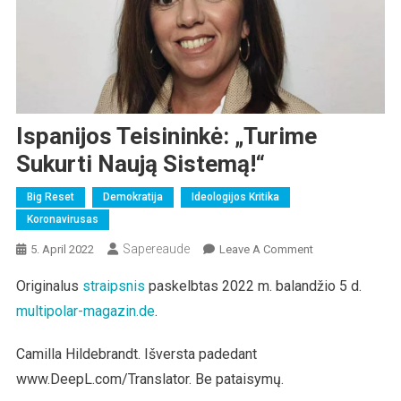
Ispanijos Teisininkė: „Turime
Sukurti Naują Sistemą!“
Big Reset
Demokratija
Ideologijos Kritika
Koronavirusas
Sapereaude
On
5. April 2022
Leave A Comment
Ispanijos
Originalus
straipsnis
paskelbtas 2022 m. balandžio 5 d.
Teisininkė:
multipolar-magazin.de
.
„Turime
Sukurti
Naują
Camilla Hildebrandt. Išversta padedant
Sistemą!“
www.DeepL.com/Translator. Be pataisymų.