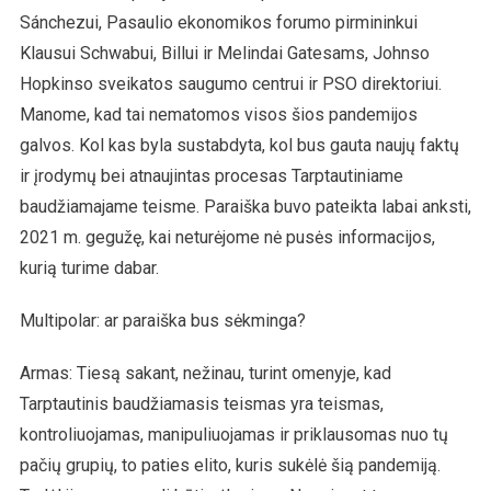
Sánchezui, Pasaulio ekonomikos forumo pirmininkui
Klausui Schwabui, Billui ir Melindai Gatesams, Johnso
Hopkinso sveikatos saugumo centrui ir PSO direktoriui.
Manome, kad tai nematomos visos šios pandemijos
galvos. Kol kas byla sustabdyta, kol bus gauta naujų faktų
ir įrodymų bei atnaujintas procesas Tarptautiniame
baudžiamajame teisme. Paraiška buvo pateikta labai anksti,
2021 m. gegužę, kai neturėjome nė pusės informacijos,
kurią turime dabar.
Multipolar: ar paraiška bus sėkminga?
Armas: Tiesą sakant, nežinau, turint omenyje, kad
Tarptautinis baudžiamasis teismas yra teismas,
kontroliuojamas, manipuliuojamas ir priklausomas nuo tų
pačių grupių, to paties elito, kuris sukėlė šią pandemiją.