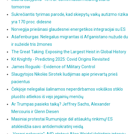
tomorrow
Sukrečiantis tyrimas parodė, kad skiepytų vaikų autizmo rizika
yra 170 proc. didesnė
Norvegija priešinasi glaudesnei energetikos integracijai su ES
Ašafenburgas: Nelegalus migrantas iš Afganistano nužudė du
ir sužeidė tris žmones
The Great Taking: Exposing the Largest Heist in Global History
Kit Knightly - Predicting 2025: Covid Origins Revisited
James Roguski - Evidence of Military Control
Slaugytojos Nikolės Sirotek liudijimas apie prievartą prieš
pacientus
Čekijoje nelegaliai šalinamos neperdirbamos vokiškos stiklo
pluošto atliekos iš vėjo jėgainių menčių
Ar Trumpas pasieks taiką? Jeffrey Sachs, Alexander
Mercouris ir Glenn Diesen
Masiniai protestai Rumunijoje dėl atšauktų rinkimų! ES
atskleidžia savo antidemokratinį veidą.