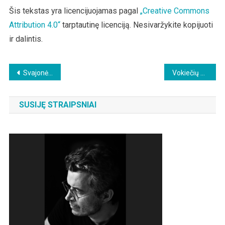
Šis tekstas yra licencijuojamas pagal
„Creative Commons
Attribution 4.0“
tarptautinę licenciją. Nesivaržykite kopijuoti
ir dalintis.
Beitragsnavigation
Svajonė apie daugiapolį pasaulį
Vokiečių žurnalistė apie šalutinį skiepų poveikį: Vos galėjau pakelti stiklinę vandens
SUSIJĘ STRAIPSNIAI