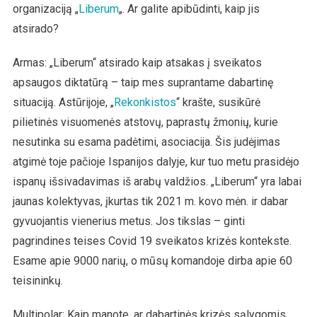
organizaciją „
Liberum
„. Ar galite apibūdinti, kaip jis
atsirado?
Armas: „Liberum“ atsirado kaip atsakas į sveikatos
apsaugos diktatūrą – taip mes suprantame dabartinę
situaciją. Astūrijoje, „
Rekonkistos
“ krašte, susikūrė
pilietinės visuomenės atstovų, paprastų žmonių, kurie
nesutinka su esama padėtimi, asociacija. Šis judėjimas
atgimė toje pačioje Ispanijos dalyje, kur tuo metu prasidėjo
ispanų išsivadavimas iš arabų valdžios. „Liberum“ yra labai
jaunas kolektyvas, įkurtas tik 2021 m. kovo mėn. ir dabar
gyvuojantis vienerius metus. Jos tikslas – ginti
pagrindines teises Covid 19 sveikatos krizės kontekste.
Esame apie 9000 narių, o mūsų komandoje dirba apie 60
teisininkų.
Multipolar: Kaip manote, ar dabartinės krizės sąlygomis