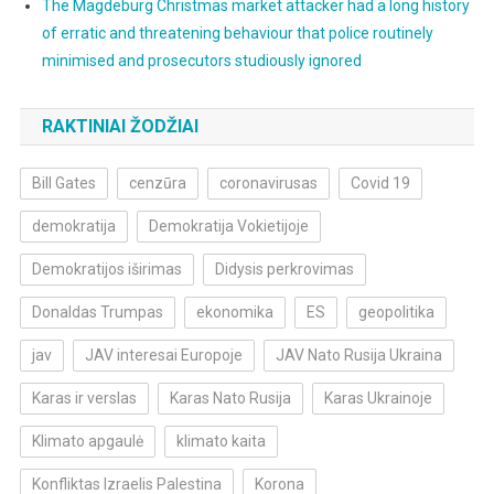
The Magdeburg Christmas market attacker had a long history
of erratic and threatening behaviour that police routinely
minimised and prosecutors studiously ignored
RAKTINIAI ŽODŽIAI
Bill Gates
cenzūra
coronavirusas
Covid 19
demokratija
Demokratija Vokietijoje
Demokratijos iširimas
Didysis perkrovimas
Donaldas Trumpas
ekonomika
ES
geopolitika
jav
JAV interesai Europoje
JAV Nato Rusija Ukraina
Karas ir verslas
Karas Nato Rusija
Karas Ukrainoje
Klimato apgaulė
klimato kaita
Konfliktas Izraelis Palestina
Korona