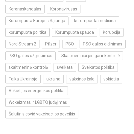
Koronaskandalas
Koronavirusas
Korumpuota Europos Sąjunga
korumpuota medicina
korumpuota politika
Korumpuota spauda
Korupcija
Nord Stream 2
Pfizer
PSO
PSO galios didinimas
PSO galios užgrobimas
Skaitmeniniai pinigai ir kontrolė
skaitmeninė kontrolė
sveikata
Sveikatos politika
Taika Ukrainoje
ukraina
vakcinos žala
vokietija
Vokietijos energetikos politika
Wokeizmas ir LGBTQ judėjimas
Šalutinis covid vakcinacijos poveikis