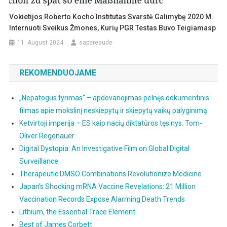
Vokietijos Roberto Kocho Institutas Svarstė Galimybę 2020 M.
Internuoti Sveikus Žmones, Kurių PGR Testas Buvo Teigiamasp
11. August 2024
sapereaude
REKOMENDUOJAME
„Nepatogus tyrimas“ – apdovanojimas pelnęs dokumentinis
filmas apie mokslinį neskiepytų ir skiepytų vaikų palyginimą
Ketvirtoji imperija – ES kaip nacių diktatūros tęsinys. Tom-
Oliver Regenauer
Digital Dystopia: An Investigative Film on Global Digital
Surveillance
Therapeutic DMSO Combinations Revolutionize Medicine
Japan’s Shocking mRNA Vaccine Revelations: 21 Million
Vaccination Records Expose Alarming Death Trends
Lithium, the Essential Trace Element
Best of James Corbett