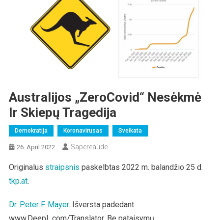
Australijos „ZeroCovid“ Nesėkmė
Ir Skiepų Tragedija
Demokratija
Koronavirusas
Sveikata
Sapereaude
26. April 2022
Originalus
straipsnis
paskelbtas 2022 m. balandžio 25 d.
tkp.at
.
Dr. Peter F. Mayer
. Išversta padedant
www.DeepL.com/Translator. Be pataisymų.