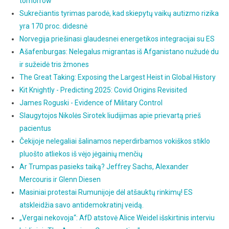
tomorrow
Sukrečiantis tyrimas parodė, kad skiepytų vaikų autizmo rizika
yra 170 proc. didesnė
Norvegija priešinasi glaudesnei energetikos integracijai su ES
Ašafenburgas: Nelegalus migrantas iš Afganistano nužudė du
ir sužeidė tris žmones
The Great Taking: Exposing the Largest Heist in Global History
Kit Knightly - Predicting 2025: Covid Origins Revisited
James Roguski - Evidence of Military Control
Slaugytojos Nikolės Sirotek liudijimas apie prievartą prieš
pacientus
Čekijoje nelegaliai šalinamos neperdirbamos vokiškos stiklo
pluošto atliekos iš vėjo jėgainių menčių
Ar Trumpas pasieks taiką? Jeffrey Sachs, Alexander
Mercouris ir Glenn Diesen
Masiniai protestai Rumunijoje dėl atšauktų rinkimų! ES
atskleidžia savo antidemokratinį veidą.
„Vergai nekovoja“: AfD atstovė Alice Weidel išskirtinis interviu