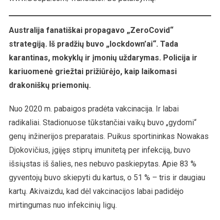
Australija fanatiškai propagavo „ZeroCovid“
strategiją. Iš pradžių buvo „lockdown’ai“. Tada
karantinas, mokyklų ir įmonių uždarymas. Policija ir
kariuomenė griežtai prižiūrėjo, kaip laikomasi
drakoniškų priemonių.
Nuo 2020 m. pabaigos pradėta vakcinacija. Ir labai
radikaliai. Stadionuose tūkstančiai vaikų buvo „gydomi“
genų inžinerijos preparatais. Puikus sportininkas Nowakas
Djokovičius, įgijęs stiprų imunitetą per infekciją, buvo
išsiųstas iš šalies, nes nebuvo paskiepytas. Apie 83 %
gyventojų buvo skiepyti du kartus, o 51 % – tris ir daugiau
kartų. Akivaizdu, kad dėl vakcinacijos labai padidėjo
mirtingumas nuo infekcinių ligų.