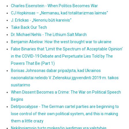
Charles Eisenstein - When Politics Becomes War
CJ Hopkinsas – „Nemanau, kad totalitarizmas laimės“
J. Erlickas - „Nenoriu būti kareivis“
Take Back Our Tech
Dr. Michael Nehls - The Lithium Salt March
Benjamin Abelow: How the west brought war to ukraine
False Binaries that 'Limit the Spectrum of Acceptable Opinion'
in the COVID-19 Debate and Perpetuate Lies Told by The
Powers That Be (Part 1)
Borisas Johnsonas dabar pripažįsta, kad Ukrainos
nacionalistai neleido V. Zelenskiui įgyvendinti 2019 m. taikos
susitarimo
When Dissent Becomes a Crime: The War on Political Speech
Begins
Debtpocalypse - The German cartel parties are beginning to
lose control of their own political system, and this is making
them a little crazy
Nekilnojamojo turto mokesčio įvedimas yra valstybės