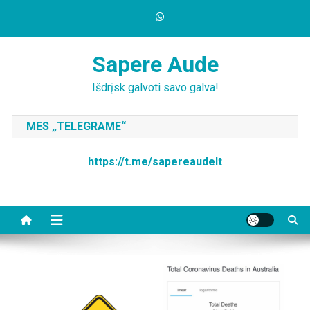
Skip
to
content
Sapere Aude
Išdrįsk galvoti savo galva!
MES „TELEGRAME“
https://t.me/sapereaudelt