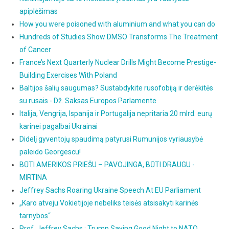
apiplėšimas
How you were poisoned with aluminium and what you can do
Hundreds of Studies Show DMSO Transforms The Treatment
of Cancer
France’s Next Quarterly Nuclear Drills Might Become Prestige-
Building Exercises With Poland
Baltijos šalių saugumas? Sustabdykite rusofobiją ir derėkitės
su rusais - Dž. Saksas Europos Parlamente
Italija, Vengrija, Ispanija ir Portugalija nepritaria 20 mlrd. eurų
karinei pagalbai Ukrainai
Didelį gyventojų spaudimą patyrusi Rumunijos vyriausybė
paleido Georgescu!
BŪTI AMERIKOS PRIEŠU – PAVOJINGA, BŪTI DRAUGU -
MIRTINA
Jeffrey Sachs Roaring Ukraine Speech At EU Parliament
„Karo atveju Vokietijoje nebeliks teisės atsisakyti karinės
tarnybos“
Prof. Jeffrey Sachs : Trump Saying Good Night to NATO