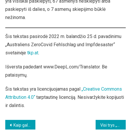
yra visiškai paskiepyti, 67 asmenys neskiepyti arba
paskiepyti iš dalies, o 7 asmenų skiepijimo būklė
nežinoma.
Šis tekstas pasirodė 2022 m. balandžio 25 d. pavadinimu
„Australiens ZeroCovid Fehlschlag und Impfdesaster“
svetainėje
tkp.at
.
Išversta padedant www.DeepL.com/Translator. Be
pataisymų.
Šis tekstas yra licencijuojamas pagal
„Creative Commons
Attribution 4.0“
tarptautinę licenciją. Nesivaržykite kopijuoti
ir dalintis.
Beitragsnavigation
Kaip galėtų atrodyti būsima tarptautinė pinigų tvarka ir ką ji reikštų eurui
Visi trys „vakcinų“ gamintojai reiškia aiškias abejones dėl savo produktų saugumo