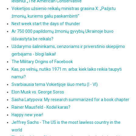
leidiniui „The American Conservative"
Vokietijos užsienio reikalų ministras grasina X: „Pažįstu
žmonių, kuriems galiu paskambinti“
Next week start the days of thunder
Ar 750 000 papildomų žmonių gyvybių Ukrainoje buvo
iššvaistyta be reikalo?
Uždarymo šalininkams, cenzoriams ir priverstinio skiepijimo
gerbėjams - blogi laikai!
The Military Origins of Facebook
Kas, po velnių, nutiko 1971 m. arba: kiek laiko reikia taupyti
namui?
Svarbiausia tema Vokietijoje šiuo metu (I - VI)
Elon Musk vs. George Soros
Sasha Latypova: My research summarized for a book chapter
Rainer Mausfeld - Kodėl karas?
Happy new year!
Jeffrey Sachs - The US is the most lawless country in the
world