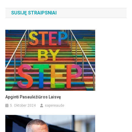
SUSIJĘ STRAIPSNIAI
Apginti Pasaulėžiūros Laisvę
5. Oktober 2024
sapereaude