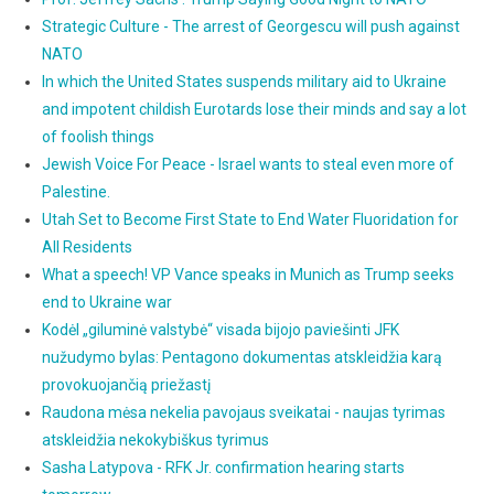
Strategic Culture - The arrest of Georgescu will push against
NATO
In which the United States suspends military aid to Ukraine
and impotent childish Eurotards lose their minds and say a lot
of foolish things
Jewish Voice For Peace - Israel wants to steal even more of
Palestine.
Utah Set to Become First State to End Water Fluoridation for
All Residents
What a speech! VP Vance speaks in Munich as Trump seeks
end to Ukraine war
Kodėl „giluminė valstybė“ visada bijojo paviešinti JFK
nužudymo bylas: Pentagono dokumentas atskleidžia karą
provokuojančią priežastį
Raudona mėsa nekelia pavojaus sveikatai - naujas tyrimas
atskleidžia nekokybiškus tyrimus
Sasha Latypova - RFK Jr. confirmation hearing starts