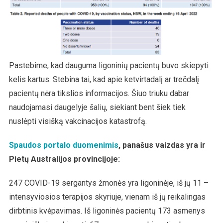
Pastebime, kad dauguma ligoninių pacientų buvo skiepyti
kelis kartus. Stebina tai, kad apie ketvirtadalį ar trečdalį
pacientų nėra tikslios informacijos. Šiuo triuku dabar
naudojamasi daugelyje šalių, siekiant bent šiek tiek
nuslėpti visišką vakcinacijos katastrofą.
Spaudos portalo duomenimis
, panašus vaizdas yra ir
Pietų Australijos provincijoje:
247 COVID-19 sergantys žmonės yra ligoninėje, iš jų 11 –
intensyviosios terapijos skyriuje, vienam iš jų reikalingas
dirbtinis kvėpavimas. Iš ligoninės pacientų 173 asmenys