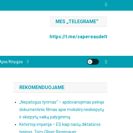
MES „TELEGRAME“
https://t.me/sapereaudelt
Apie/knygos
REKOMENDUOJAME
„Nepatogus tyrimas“ – apdovanojimas pelnęs
dokumentinis filmas apie mokslinį neskiepytų
ir skiepytų vaikų palyginimą
Ketvirtoji imperija – ES kaip nacių diktatūros
tęsinys. Tom-Oliver Regenauer