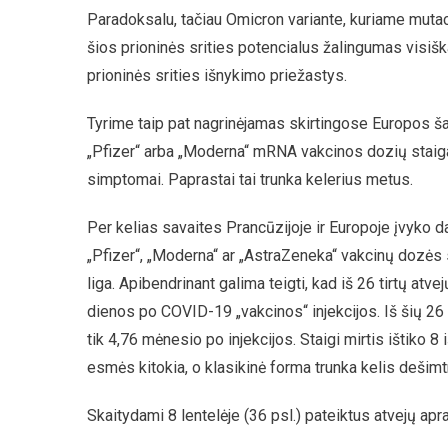
Paradoksalu, tačiau Omicron variante, kuriame mutaci
šios prioninės srities potencialus žalingumas visiš
prioninės srities išnykimo priežastys.
Tyrime taip pat nagrinėjamas skirtingose Europos ša
„Pfizer“ arba „Moderna“ mRNA vakcinos dozių staiga 
simptomai. Paprastai tai trunka kelerius metus.
Per kelias savaites Prancūzijoje ir Europoje įvyko d
„Pfizer“, „Moderna“ ar „AstraZeneka“ vakcinų dozės
liga. Apibendrinant galima teigti, kad iš 26 tirtų atv
dienos po COVID-19 „vakcinos“ injekcijos. Iš šių 26 
tik 4,76 mėnesio po injekcijos. Staigi mirtis ištiko 8 i
esmės kitokia, o klasikinė forma trunka kelis dešim
Skaitydami 8 lentelėje (36 psl.) pateiktus atvejų a