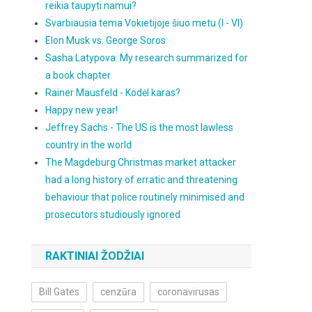
reikia taupyti namui?
Svarbiausia tema Vokietijoje šiuo metu (I - VI)
Elon Musk vs. George Soros
Sasha Latypova: My research summarized for
a book chapter
Rainer Mausfeld - Kodėl karas?
Happy new year!
Jeffrey Sachs - The US is the most lawless
country in the world
The Magdeburg Christmas market attacker
had a long history of erratic and threatening
behaviour that police routinely minimised and
prosecutors studiously ignored
RAKTINIAI ŽODŽIAI
Bill Gates
cenzūra
coronavirusas