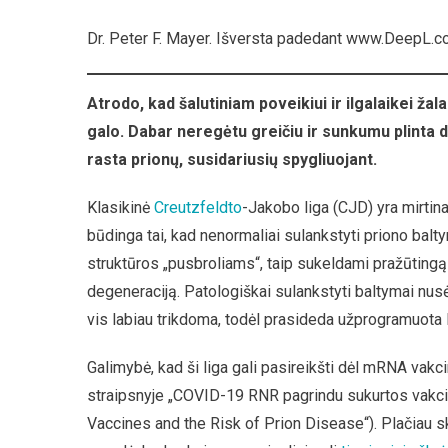
Liga,
Dr. Peter F. Mayer. Išversta padedant www.DeepL.c
Atsirad
Po
Covid
Atrodo, kad šalutiniam poveikiui ir ilgalaikei ža
Vakcina
galo. Dabar neregėtu greičiu ir sunkumu plinta d
rasta prionų, susidariusių spygliuojant.
Klasikinė
Creutzfeldto
-Jakobo liga (CJD) yra mirtina
būdinga tai, kad nenormaliai sulankstyti priono bal
struktūros „pusbroliams“, taip sukeldami pražūting
degeneraciją. Patologiškai sulankstyti baltymai nusė
vis labiau trikdoma, todėl prasideda užprogramuota l
Galimybė, kad ši liga gali pasireikšti dėl mRNA vakc
straipsnyje „COVID-19 RNR pagrindu sukurtos vakcin
Vaccines and the Risk of Prion Disease“). Plačiau s