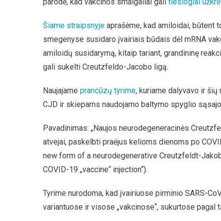
parodė, kad vakcinos smaigaliai gali
tiesiogiai užkr
Šiame straipsnyje
aprašėme, kad amiloidai, būtent to
smegenyse susidaro įvairiais būdais dėl mRNA vakcina
amiloidų susidarymą, kitaip tariant, grandininę reakc
gali sukelti Creutzfeldo-Jacobo ligą.
Naujajame
prancūzų tyrime
, kuriame dalyvavo ir šių
CJD ir skiepams naudojamo baltymo spyglio sąsajo
Pavadinimas: „Naujos neurodegeneracinės Creutzfel
atvejai, paskelbti praėjus kelioms dienoms po COVI
new form of a neurodegenerative Creutzfeldt-Jakob
COVID-19 „vaccine“ injection“).
Tyrime nurodoma, kad įvairiuose pirminio SARS-CoV2
variantuose ir visose „vakcinose“, sukurtose pagal 