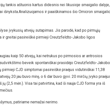
jų tankis aštuonis kartus didesnis nei likusioje smaigalio dalyje,
kai išnyksta.Analizuojamos ir paaiškinamos šio Omicron smaigali
lyse įvykusių atvejų sutapimas. Jis parodė, kad po pirmųjų
ir greitai pasireiškė pirmieji Creutzfeldto-Jakobo ligos
augiau kaip 50 atvejų, kai netrukus po pirmosios ar antrosios
 sušvirkštimo beveik spontaniškai prasidėjo Creutzfeldto-Jakobo
ejų pirmieji CJD simptomai pasireiškė praėjus vidutiniškai 11,38
atvejų 20 jau buvo mirę, o 6 dar buvo gyvi. 20 mirčių įvyko praėju
š jų (2,5 mėn.). Visa tai patvirtina, kad ši nauja CJD forma yra iš
tmečius.
prašymus, patiriame nemažai nerimo.