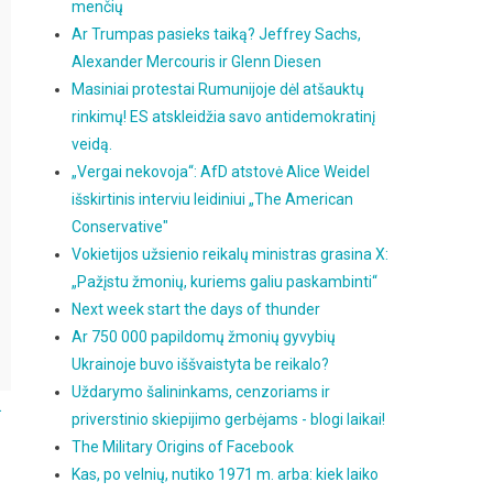
menčių
Ar Trumpas pasieks taiką? Jeffrey Sachs,
Alexander Mercouris ir Glenn Diesen
Masiniai protestai Rumunijoje dėl atšauktų
rinkimų! ES atskleidžia savo antidemokratinį
veidą.
„Vergai nekovoja“: AfD atstovė Alice Weidel
išskirtinis interviu leidiniui „The American
Conservative"
Vokietijos užsienio reikalų ministras grasina X:
„Pažįstu žmonių, kuriems galiu paskambinti“
Next week start the days of thunder
Ar 750 000 papildomų žmonių gyvybių
Ukrainoje buvo iššvaistyta be reikalo?
Uždarymo šalininkams, cenzoriams ir
.
priverstinio skiepijimo gerbėjams - blogi laikai!
The Military Origins of Facebook
Kas, po velnių, nutiko 1971 m. arba: kiek laiko