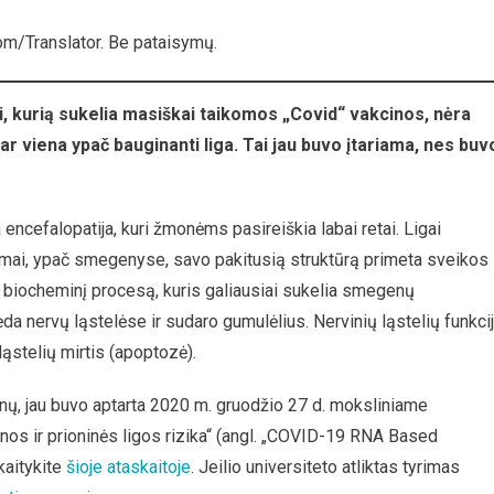
om/Translator. Be pataisymų.
usi
lai, kurią sukelia masiškai taikomos „Covid“ vakcinos, nėra
cijos
ar viena ypač bauginanti liga. Tai jau buvo įtariama, nes buv
 encefalopatija, kuri žmonėms pasireiškia labai retai. Ligai
tymai, ypač smegenyse, savo pakitusią struktūrą primeta sveikos
ą biocheminį procesą, kuris galiausiai sukelia smegenų
da nervų ląstelėse ir sudaro gumulėlius. Nervinių ląstelių funkci
ąstelių mirtis (apoptozė).
inų, jau buvo aptarta 2020 m. gruodžio 27 d. moksliniame
os ir prioninės ligos rizika“ (angl. „COVID-19 RNA Based
kaitykite
šioje ataskaitoje
. Jeilio universiteto atliktas tyrimas