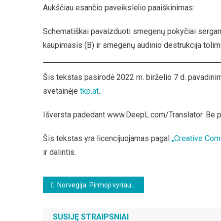
Aukščiau esančio paveikslėlio paaiškinimas:
Schematiškai pavaizduoti smegenų pokyčiai sergant
kaupimasis (B) ir smegenų audinio destrukcija toli
Šis tekstas pasirodė 2022 m. birželio 7 d. pavadin
svetainėje
tkp.at
.
Išversta padedant www.DeepL.com/Translator. Be 
Šis tekstas yra licencijuojamas pagal
„Creative Com
ir dalintis.
Beitragsnavigation
Norvegija: Pirmoji vyriausybė sujungia skaitmeninių mokėjimų duomenis ir kasos kvitus
SUSIJĘ STRAIPSNIAI