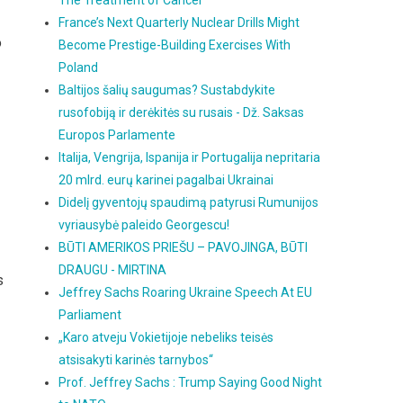
The Treatment of Cancer
France’s Next Quarterly Nuclear Drills Might
o
Become Prestige-Building Exercises With
Poland
Baltijos šalių saugumas? Sustabdykite
rusofobiją ir derėkitės su rusais - Dž. Saksas
Europos Parlamente
Italija, Vengrija, Ispanija ir Portugalija nepritaria
20 mlrd. eurų karinei pagalbai Ukrainai
Didelį gyventojų spaudimą patyrusi Rumunijos
vyriausybė paleido Georgescu!
BŪTI AMERIKOS PRIEŠU – PAVOJINGA, BŪTI
DRAUGU - MIRTINA
s
Jeffrey Sachs Roaring Ukraine Speech At EU
Parliament
„Karo atveju Vokietijoje nebeliks teisės
atsisakyti karinės tarnybos“
Prof. Jeffrey Sachs : Trump Saying Good Night