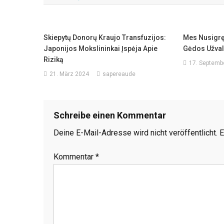
Skiepytų Donorų Kraujo Transfuzijos:
Mes Nusigręž
Japonijos Mokslininkai Įspėja Apie
Gėdos Užval
Riziką
17. Septemb
21. März 2024
sapereaude
Schreibe einen Kommentar
Deine E-Mail-Adresse wird nicht veröffentlicht.
E
Kommentar
*