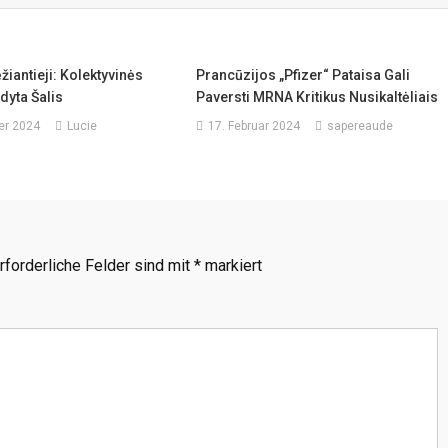
iantieji: Kolektyvinės
Prancūzijos „Pfizer“ Pataisa Gali
dyta Šalis
Paversti MRNA Kritikus Nusikaltėliais
er 2024
Lucie
17. Februar 2024
sapereaude
rforderliche Felder sind mit
*
markiert