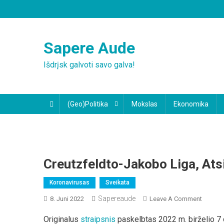
Skip
to
content
Sapere Aude
Išdrįsk galvoti savo galva!
(Geo)Politika
Mokslas
Ekonomika
Creutzfeldto-Jakobo Liga, Ats
Koronavirusas
Sveikata
Sapereaude
On
8. Juni 2022
Leave A Comment
Creutzf
Originalus
straipsnis
paskelbtas 2022 m. birželio 7 
Jakobo