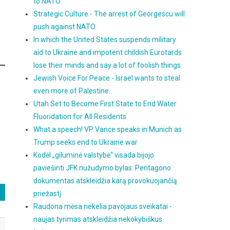
to NATO
Strategic Culture - The arrest of Georgescu will
push against NATO
In which the United States suspends military
aid to Ukraine and impotent childish Eurotards
lose their minds and say a lot of foolish things
Jewish Voice For Peace - Israel wants to steal
even more of Palestine.
Utah Set to Become First State to End Water
Fluoridation for All Residents
What a speech! VP Vance speaks in Munich as
Trump seeks end to Ukraine war
Kodėl „giluminė valstybė“ visada bijojo
paviešinti JFK nužudymo bylas: Pentagono
dokumentas atskleidžia karą provokuojančią
priežastį
Raudona mėsa nekelia pavojaus sveikatai -
naujas tyrimas atskleidžia nekokybiškus