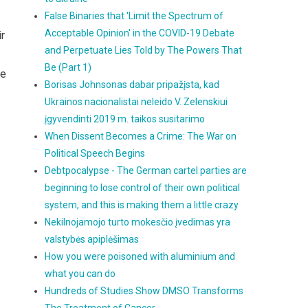
False Binaries that 'Limit the Spectrum of
Acceptable Opinion' in the COVID-19 Debate
ir
and Perpetuate Lies Told by The Powers That
Be (Part 1)
ie
Borisas Johnsonas dabar pripažįsta, kad
Ukrainos nacionalistai neleido V. Zelenskiui
įgyvendinti 2019 m. taikos susitarimo
When Dissent Becomes a Crime: The War on
Political Speech Begins
Debtpocalypse - The German cartel parties are
beginning to lose control of their own political
system, and this is making them a little crazy
Nekilnojamojo turto mokesčio įvedimas yra
valstybės apiplėšimas
How you were poisoned with aluminium and
what you can do
Hundreds of Studies Show DMSO Transforms