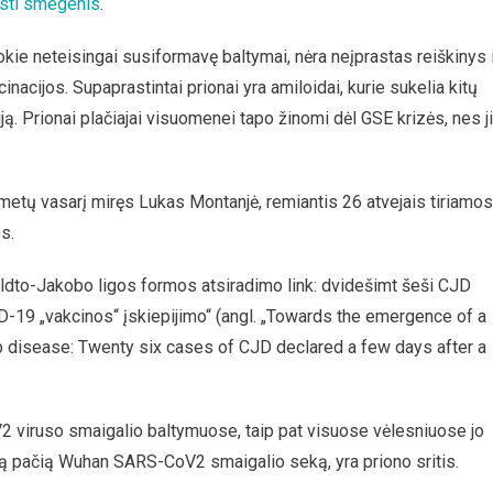
ėsti smegenis
.
kie neteisingai susiformavę baltymai, nėra neįprastas reiškinys 
cijos. Supaprastintai prionai yra amiloidai, kurie sukelia kitų
iją. Prionai plačiajai visuomenei tapo žinomi dėl GSE krizės, nes j
 metų vasarį miręs Lukas Montanjė, remiantis 26 atvejais tiriamos
s.
dto-Jakobo ligos formos atsiradimo link: dvidešimt šeši CJD
D-19 „vakcinos“ įskiepijimo“ (angl. „Towards the emergence of a
 disease: Twenty six cases of CJD declared a few days after a
 viruso smaigalio baltymuose, taip pat visuose vėlesniuose jo
tą pačią Wuhan SARS-CoV2 smaigalio seką, yra priono sritis.