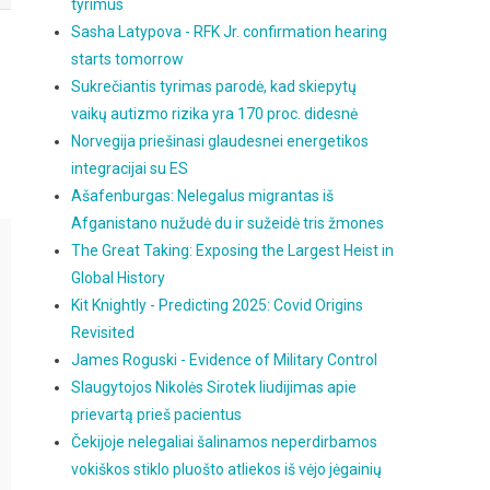
tyrimus
Sasha Latypova - RFK Jr. confirmation hearing
starts tomorrow
Sukrečiantis tyrimas parodė, kad skiepytų
vaikų autizmo rizika yra 170 proc. didesnė
Norvegija priešinasi glaudesnei energetikos
integracijai su ES
Ašafenburgas: Nelegalus migrantas iš
Afganistano nužudė du ir sužeidė tris žmones
The Great Taking: Exposing the Largest Heist in
Global History
Kit Knightly - Predicting 2025: Covid Origins
Revisited
James Roguski - Evidence of Military Control
Slaugytojos Nikolės Sirotek liudijimas apie
prievartą prieš pacientus
Čekijoje nelegaliai šalinamos neperdirbamos
vokiškos stiklo pluošto atliekos iš vėjo jėgainių