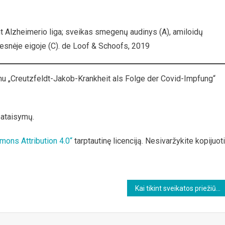
 Alzheimerio liga; sveikas smegenų audinys (A), amiloidų
mesnėje eigoje (C). de Loof & Schoofs, 2019
imu „Creutzfeldt-Jakob-Krankheit als Folge der Covid-Impfung“
pataisymų.
mons Attribution 4.0“
tarptautinę licenciją. Nesivaržykite kopijuoti
Kai tikint sveikatos priežiūros institucijomis reikia neigti akivaizdžią tikrovę