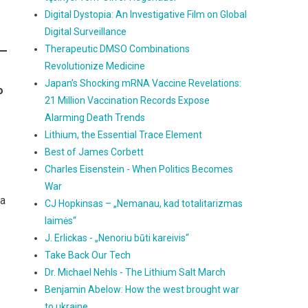
Digital Dystopia: An Investigative Film on Global
Digital Surveillance
Therapeutic DMSO Combinations
Revolutionize Medicine
Japan’s Shocking mRNA Vaccine Revelations:
o
21 Million Vaccination Records Expose
Alarming Death Trends
Lithium, the Essential Trace Element
Best of James Corbett
Charles Eisenstein - When Politics Becomes
War
ja
CJ Hopkinsas – „Nemanau, kad totalitarizmas
laimės“
J. Erlickas - „Nenoriu būti kareivis“
Take Back Our Tech
Dr. Michael Nehls - The Lithium Salt March
Benjamin Abelow: How the west brought war
to ukraine