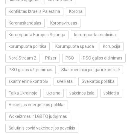
Konfliktas Izraelis Palestina
Korona
Koronaskandalas
Koronavirusas
Korumpuota Europos Sąjunga
korumpuota medicina
korumpuota politika
Korumpuota spauda
Korupcija
Nord Stream 2
Pfizer
PSO
PSO galios didinimas
PSO galios užgrobimas
Skaitmeniniai pinigai ir kontrolė
skaitmeninė kontrolė
sveikata
Sveikatos politika
Taika Ukrainoje
ukraina
vakcinos žala
vokietija
Vokietijos energetikos politika
Wokeizmas ir LGBTQ judėjimas
Šalutinis covid vakcinacijos poveikis