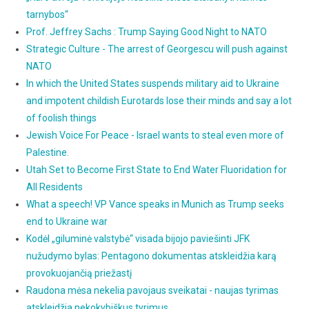
tarnybos“
Prof. Jeffrey Sachs : Trump Saying Good Night to NATO
Strategic Culture - The arrest of Georgescu will push against
NATO
In which the United States suspends military aid to Ukraine
and impotent childish Eurotards lose their minds and say a lot
of foolish things
Jewish Voice For Peace - Israel wants to steal even more of
Palestine.
Utah Set to Become First State to End Water Fluoridation for
All Residents
What a speech! VP Vance speaks in Munich as Trump seeks
end to Ukraine war
Kodėl „giluminė valstybė“ visada bijojo paviešinti JFK
nužudymo bylas: Pentagono dokumentas atskleidžia karą
provokuojančią priežastį
Raudona mėsa nekelia pavojaus sveikatai - naujas tyrimas
atskleidžia nekokybiškus tyrimus