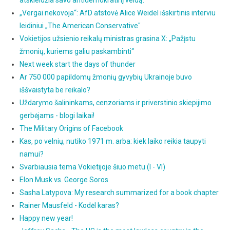
„Vergai nekovoja“: AfD atstovė Alice Weidel išskirtinis interviu
leidiniui „The American Conservative"
Vokietijos užsienio reikalų ministras grasina X: „Pažįstu
žmonių, kuriems galiu paskambinti“
Next week start the days of thunder
Ar 750 000 papildomų žmonių gyvybių Ukrainoje buvo
iššvaistyta be reikalo?
Uždarymo šalininkams, cenzoriams ir priverstinio skiepijimo
gerbėjams - blogi laikai!
The Military Origins of Facebook
Kas, po velnių, nutiko 1971 m. arba: kiek laiko reikia taupyti
namui?
Svarbiausia tema Vokietijoje šiuo metu (I - VI)
Elon Musk vs. George Soros
Sasha Latypova: My research summarized for a book chapter
Rainer Mausfeld - Kodėl karas?
Happy new year!