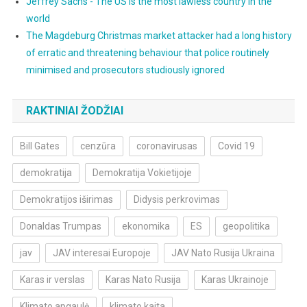
Jeffrey Sachs - The US is the most lawless country in the
world
The Magdeburg Christmas market attacker had a long history
of erratic and threatening behaviour that police routinely
minimised and prosecutors studiously ignored
RAKTINIAI ŽODŽIAI
Bill Gates
cenzūra
coronavirusas
Covid 19
demokratija
Demokratija Vokietijoje
Demokratijos iširimas
Didysis perkrovimas
Donaldas Trumpas
ekonomika
ES
geopolitika
jav
JAV interesai Europoje
JAV Nato Rusija Ukraina
Karas ir verslas
Karas Nato Rusija
Karas Ukrainoje
Klimato apgaulė
klimato kaita