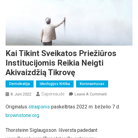
Kai Tikint Sveikatos Priežiūros
Institucijomis Reikia Neigti
Akivaizdžią Tikrovę
Demokratija
Ideologijos Kritika
Koronavirusas
Sapereaude
On
8. Juni 2022
Leave A Comment
Kai
Originalus
straipsnis
paskelbtas 2022 m. birželio 7 d.
Tikint
brownstone.org
.
Sveikatos
Priežiūros
Institucijomis
Thorsteinn Siglaugsson. Išversta padedant
Reikia