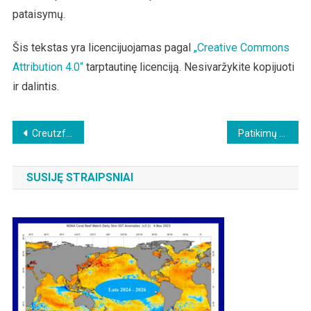
pataisymų.
Šis tekstas yra licencijuojamas pagal
„Creative Commons
Attribution 4.0“
tarptautinę licenciją. Nesivaržykite kopijuoti
ir dalintis.
Beitragsnavigation
Creutzfeldto-Jakobo liga, atsiradusi po Covid vakcinacijos
Patikimų duomenų apie koroną nėra: Vokietijos gydytojai ragina nutraukti „aklą skraidymą“
SUSIJĘ STRAIPSNIAI