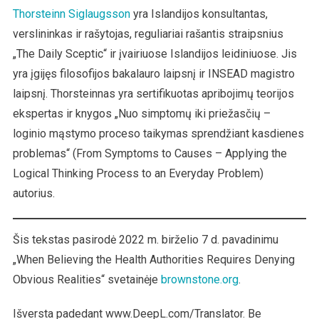
Thorsteinn Siglaugsson
yra Islandijos konsultantas,
verslininkas ir rašytojas, reguliariai rašantis straipsnius
„The Daily Sceptic“ ir įvairiuose Islandijos leidiniuose. Jis
yra įgijęs filosofijos bakalauro laipsnį ir INSEAD magistro
laipsnį. Thorsteinnas yra sertifikuotas apribojimų teorijos
ekspertas ir knygos „Nuo simptomų iki priežasčių –
loginio mąstymo proceso taikymas sprendžiant kasdienes
problemas“ (From Symptoms to Causes – Applying the
Logical Thinking Process to an Everyday Problem)
autorius.
Šis tekstas pasirodė 2022 m. birželio 7 d. pavadinimu
„When Believing the Health Authorities Requires Denying
Obvious Realities“ svetainėje
brownstone.org
.
Išversta padedant www.DeepL.com/Translator. Be