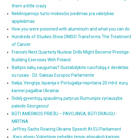
them a little crazy
Nekilnojamojo turto mokesčio įvedimas yra valstybės
apiplėšimas
How you were poisoned with aluminium and what you can do
Hundreds of Studies Show DMSO Transforms The Treatment
of Cancer
France’s Next Quarterly Nuclear Drills Might Become Prestige-
Building Exercises With Poland
Baltijos šalių saugumas? Sustabdykite rusofobiją ir derėkitės
su rusais - Dž. Saksas Europos Parlamente
Italija, Vengrija, Ispanija ir Portugalija nepritaria 20 mlrd. eurų
karinei pagalbai Ukrainai
Didelį gyventojų spaudimą patyrusi Rumunijos vyriausybė
paleido Georgescu!
BŪTI AMERIKOS PRIEŠU – PAVOJINGA, BŪTI DRAUGU -
MIRTINA
Jeffrey Sachs Roaring Ukraine Speech At EU Parliament
„Karo atveju Vokietijoje nebeliks teisės atsisakyti karinės