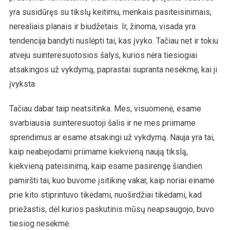
yra susidūręs su tikslų keitimu, menkais pasiteisinimais,
nerealiais planais ir biudžetais. Ir, žinoma, visada yra
tendencija bandyti nuslėpti tai, kas įvyko. Tačiau net ir tokiu
atveju suinteresuotosios šalys, kurios nėra tiesiogiai
atsakingos už vykdymą, paprastai supranta nesėkmę, kai ji
įvyksta.
Tačiau dabar taip neatsitinka. Mes, visuomenė, esame
svarbiausia suinteresuotoji šalis ir ne mes priimame
sprendimus ar esame atsakingi už vykdymą. Nauja yra tai,
kaip neabejodami priimame kiekvieną naują tikslą,
kiekvieną pateisinimą, kaip esame pasirengę šiandien
pamiršti tai, kuo buvome įsitikinę vakar, kaip noriai einame
prie kito stiprintuvo tikėdami, nuoširdžiai tikėdami, kad
priežastis, dėl kurios paskutinis mūsų neapsaugojo, buvo
tiesiog nesėkmė.