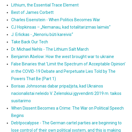
Lithium, the Essential Trace Element
Best of James Corbett
Charles Eisenstein - When Politics Becomes War
CJ Hopkinsas – „Nemanau, kad totalitarizmas laimės“
J. Erlickas - „Nenoriu būti kareivis“
Take Back Our Tech
Dr. Michael Nehls - The Lithium Salt March
Benjamin Abelow: How the west brought war to ukraine
False Binaries that 'Limit the Spectrum of Acceptable Opinion'
in the COVID-19 Debate and Perpetuate Lies Told by The
Powers That Be (Part 1)
Borisas Johnsonas dabar pripažįsta, kad Ukrainos
nacionalistai neleido V. Zelenskiui įgyvendinti 2019 m. taikos
susitarimo
When Dissent Becomes a Crime: The War on Political Speech
Begins
Debtpocalypse - The German cartel parties are beginning to
lose control of their own political system, and this is making