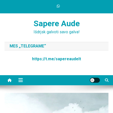
Skip
to
content
Sapere Aude
Išdrįsk galvoti savo galva!
MES „TELEGRAME“
https://t.me/sapereaudelt