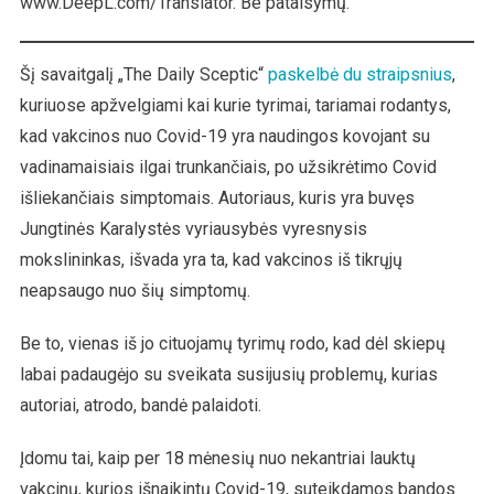
www.DeepL.com/Translator. Be pataisymų.
Neigti
Akivaizdžią
Tikrovę
Šį savaitgalį „The Daily Sceptic“
paskelbė du straipsnius
,
kuriuose apžvelgiami kai kurie tyrimai, tariamai rodantys,
kad vakcinos nuo Covid-19 yra naudingos kovojant su
vadinamaisiais ilgai trunkančiais, po užsikrėtimo Covid
išliekančiais simptomais. Autoriaus, kuris yra buvęs
Jungtinės Karalystės vyriausybės vyresnysis
mokslininkas, išvada yra ta, kad vakcinos iš tikrųjų
neapsaugo nuo šių simptomų.
Be to, vienas iš jo cituojamų tyrimų rodo, kad dėl skiepų
labai padaugėjo su sveikata susijusių problemų, kurias
autoriai, atrodo, bandė palaidoti.
Įdomu tai, kaip per 18 mėnesių nuo nekantriai lauktų
vakcinų, kurios išnaikintų Covid-19, suteikdamos bandos