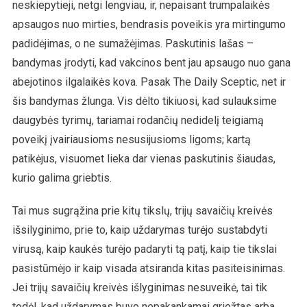
neskiepytieji, netgi lengviau, ir, nepaisant trumpalaikės
apsaugos nuo mirties, bendrasis poveikis yra mirtingumo
padidėjimas, o ne sumažėjimas. Paskutinis lašas –
bandymas įrodyti, kad vakcinos bent jau apsaugo nuo gana
abejotinos ilgalaikės kova. Pasak The Daily Sceptic, net ir
šis bandymas žlunga. Vis dėlto tikiuosi, kad sulauksime
daugybės tyrimų, tariamai rodančių nedidelį teigiamą
poveikį įvairiausioms nesusijusioms ligoms; kartą
patikėjus, visuomet lieka dar vienas paskutinis šiaudas,
kurio galima griebtis.
Tai mus sugrąžina prie kitų tikslų, trijų savaičių kreivės
išsilyginimo, prie to, kaip uždarymas turėjo sustabdyti
virusą, kaip kaukės turėjo padaryti tą patį, kaip tie tikslai
pasistūmėjo ir kaip visada atsiranda kitas pasiteisinimas.
Jei trijų savaičių kreivės išlyginimas nesuveikė, tai tik
todėl, kad uždarymas buvo nepakankamai griežtas arba