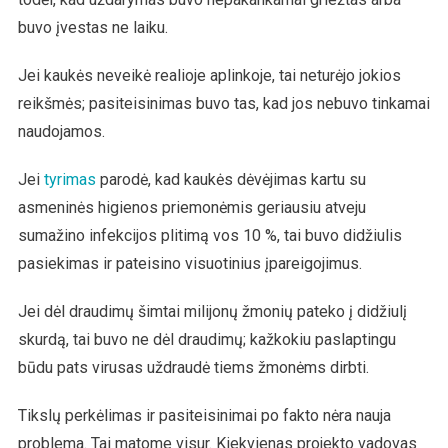
buvo įvestas ne laiku.
Jei kaukės neveikė realioje aplinkoje, tai neturėjo jokios
reikšmės; pasiteisinimas buvo tas, kad jos nebuvo tinkamai
naudojamos.
Jei
tyrimas
parodė, kad kaukės dėvėjimas kartu su
asmeninės higienos priemonėmis geriausiu atveju
sumažino infekcijos plitimą vos 10 %, tai buvo didžiulis
pasiekimas ir pateisino visuotinius įpareigojimus.
Jei dėl draudimų šimtai milijonų žmonių pateko į didžiulį
skurdą, tai buvo ne dėl draudimų; kažkokiu paslaptingu
būdu pats virusas uždraudė tiems žmonėms dirbti.
Tikslų perkėlimas ir pasiteisinimai po fakto nėra nauja
problema. Tai matome visur. Kiekvienas projekto vadovas