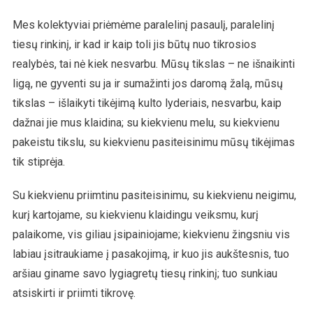
Mes kolektyviai priėmėme paralelinį pasaulį, paralelinį
tiesų rinkinį, ir kad ir kaip toli jis būtų nuo tikrosios
realybės, tai nė kiek nesvarbu. Mūsų tikslas – ne išnaikinti
ligą, ne gyventi su ja ir sumažinti jos daromą žalą, mūsų
tikslas – išlaikyti tikėjimą kulto lyderiais, nesvarbu, kaip
dažnai jie mus klaidina; su kiekvienu melu, su kiekvienu
pakeistu tikslu, su kiekvienu pasiteisinimu mūsų tikėjimas
tik stiprėja.
Su kiekvienu priimtinu pasiteisinimu, su kiekvienu neigimu,
kurį kartojame, su kiekvienu klaidingu veiksmu, kurį
palaikome, vis giliau įsipainiojame; kiekvienu žingsniu vis
labiau įsitraukiame į pasakojimą, ir kuo jis aukštesnis, tuo
aršiau giname savo lygiagretų tiesų rinkinį; tuo sunkiau
atsiskirti ir priimti tikrovę.