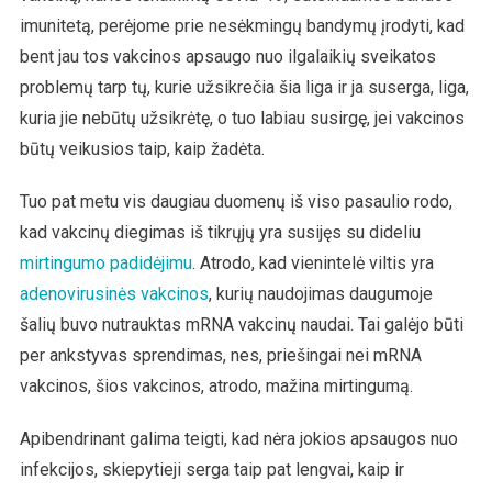
imunitetą, perėjome prie nesėkmingų bandymų įrodyti, kad
bent jau tos vakcinos apsaugo nuo ilgalaikių sveikatos
problemų tarp tų, kurie užsikrečia šia liga ir ja suserga, liga,
kuria jie nebūtų užsikrėtę, o tuo labiau susirgę, jei vakcinos
būtų veikusios taip, kaip žadėta.
Tuo pat metu vis daugiau duomenų iš viso pasaulio rodo,
kad vakcinų diegimas iš tikrųjų yra susijęs su dideliu
mirtingumo padidėjimu
. Atrodo, kad vienintelė viltis yra
adenovirusinės vakcinos
, kurių naudojimas daugumoje
šalių buvo nutrauktas mRNA vakcinų naudai. Tai galėjo būti
per ankstyvas sprendimas, nes, priešingai nei mRNA
vakcinos, šios vakcinos, atrodo, mažina mirtingumą.
Apibendrinant galima teigti, kad nėra jokios apsaugos nuo
infekcijos, skiepytieji serga taip pat lengvai, kaip ir