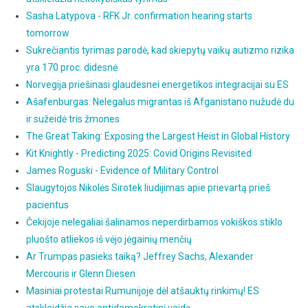
Sasha Latypova - RFK Jr. confirmation hearing starts
tomorrow
Sukrečiantis tyrimas parodė, kad skiepytų vaikų autizmo rizika
yra 170 proc. didesnė
Norvegija priešinasi glaudesnei energetikos integracijai su ES
Ašafenburgas: Nelegalus migrantas iš Afganistano nužudė du
ir sužeidė tris žmones
The Great Taking: Exposing the Largest Heist in Global History
Kit Knightly - Predicting 2025: Covid Origins Revisited
James Roguski - Evidence of Military Control
Slaugytojos Nikolės Sirotek liudijimas apie prievartą prieš
pacientus
Čekijoje nelegaliai šalinamos neperdirbamos vokiškos stiklo
pluošto atliekos iš vėjo jėgainių menčių
Ar Trumpas pasieks taiką? Jeffrey Sachs, Alexander
Mercouris ir Glenn Diesen
Masiniai protestai Rumunijoje dėl atšauktų rinkimų! ES
atskleidžia savo antidemokratinį veidą.