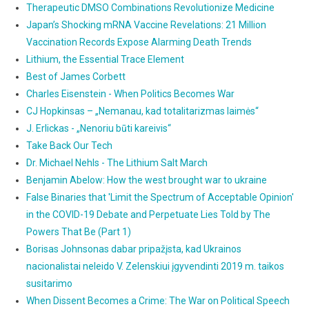
Therapeutic DMSO Combinations Revolutionize Medicine
Japan’s Shocking mRNA Vaccine Revelations: 21 Million
Vaccination Records Expose Alarming Death Trends
Lithium, the Essential Trace Element
Best of James Corbett
Charles Eisenstein - When Politics Becomes War
CJ Hopkinsas – „Nemanau, kad totalitarizmas laimės“
J. Erlickas - „Nenoriu būti kareivis“
Take Back Our Tech
Dr. Michael Nehls - The Lithium Salt March
Benjamin Abelow: How the west brought war to ukraine
False Binaries that 'Limit the Spectrum of Acceptable Opinion'
in the COVID-19 Debate and Perpetuate Lies Told by The
Powers That Be (Part 1)
Borisas Johnsonas dabar pripažįsta, kad Ukrainos
nacionalistai neleido V. Zelenskiui įgyvendinti 2019 m. taikos
susitarimo
When Dissent Becomes a Crime: The War on Political Speech