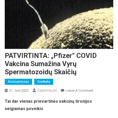
PATVIRTINTA: „Pfizer“ COVID
Vakcina Sumažina Vyrų
Spermatozoidų Skaičių
Koronavirusas
Sveikata
Sapereaude
On
21. Juni 2022
Leave A Comment
PATVIRTINTA:
Tai dar vienas prievartinės vakcinų tironijos
„Pfizer“
neigiamas poveikis
.
COVID
Vakcina