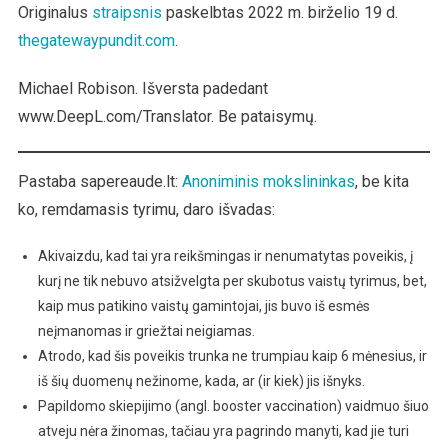
Sumažina
Originalus
straipsnis
paskelbtas 2022 m. birželio 19 d.
Vyrų
thegatewaypundit.com
.
Spermatozoidų
Skaičių
Michael Robison. Išversta padedant
www.DeepL.com/Translator. Be pataisymų.
Pastaba sapereaude.lt:
Anoniminis mokslininkas
, be kita
ko, remdamasis tyrimu, daro išvadas:
Akivaizdu, kad tai yra reikšmingas ir nenumatytas poveikis, į
kurį ne tik nebuvo atsižvelgta per skubotus vaistų tyrimus, bet,
kaip mus patikino vaistų gamintojai, jis buvo iš esmės
neįmanomas ir griežtai neigiamas.
Atrodo, kad šis poveikis trunka ne trumpiau kaip 6 mėnesius, ir
iš šių duomenų nežinome, kada, ar (ir kiek) jis išnyks.
Papildomo skiepijimo (angl. booster vaccination) vaidmuo šiuo
atveju nėra žinomas, tačiau yra pagrindo manyti, kad jie turi