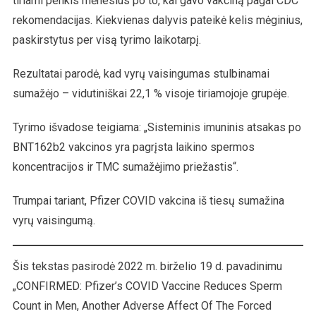
tiriami penkis mėnesius po to, kai gavo vakciną pagal CDC
rekomendacijas. Kiekvienas dalyvis pateikė kelis mėginius,
paskirstytus per visą tyrimo laikotarpį.
Rezultatai parodė, kad vyrų vaisingumas stulbinamai
sumažėjo – vidutiniškai 22,1 % visoje tiriamojoje grupėje.
Tyrimo išvadose teigiama: „Sisteminis imuninis atsakas po
BNT162b2 vakcinos yra pagrįsta laikino spermos
koncentracijos ir TMC sumažėjimo priežastis“.
Trumpai tariant, Pfizer COVID vakcina iš tiesų sumažina
vyrų vaisingumą.
Šis tekstas pasirodė 2022 m. birželio 19 d. pavadinimu
„CONFIRMED: Pfizer’s COVID Vaccine Reduces Sperm
Count in Men, Another Adverse Affect Of The Forced