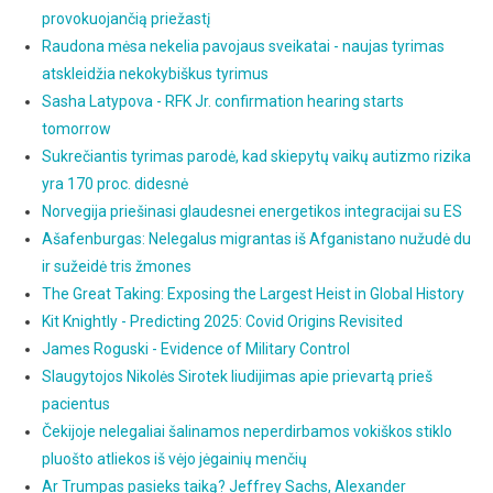
provokuojančią priežastį
Raudona mėsa nekelia pavojaus sveikatai - naujas tyrimas
atskleidžia nekokybiškus tyrimus
Sasha Latypova - RFK Jr. confirmation hearing starts
tomorrow
Sukrečiantis tyrimas parodė, kad skiepytų vaikų autizmo rizika
yra 170 proc. didesnė
Norvegija priešinasi glaudesnei energetikos integracijai su ES
Ašafenburgas: Nelegalus migrantas iš Afganistano nužudė du
ir sužeidė tris žmones
The Great Taking: Exposing the Largest Heist in Global History
Kit Knightly - Predicting 2025: Covid Origins Revisited
James Roguski - Evidence of Military Control
Slaugytojos Nikolės Sirotek liudijimas apie prievartą prieš
pacientus
Čekijoje nelegaliai šalinamos neperdirbamos vokiškos stiklo
pluošto atliekos iš vėjo jėgainių menčių
Ar Trumpas pasieks taiką? Jeffrey Sachs, Alexander