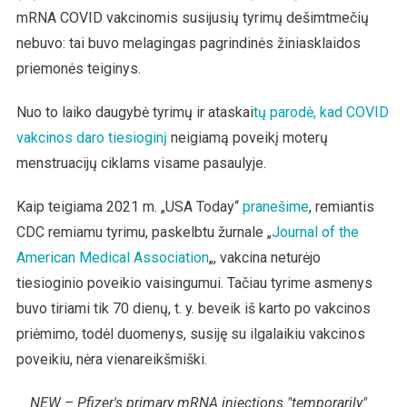
mRNA COVID vakcinomis susijusių tyrimų dešimtmečių
nebuvo: tai buvo melagingas pagrindinės žiniasklaidos
priemonės teiginys.
Nuo to laiko daugybė tyrimų ir ataskai
tų parodė, kad COVID
vakcinos daro tiesioginį
neigiamą poveikį moterų
menstruacijų ciklams visame pasaulyje.
Kaip teigiama 2021 m. „USA Today“
pranešime
, remiantis
CDC remiamu tyrimu, paskelbtu žurnale „
Journal of the
American Medical Association
„, vakcina neturėjo
tiesioginio poveikio vaisingumui. Tačiau tyrime asmenys
buvo tiriami tik 70 dienų, t. y. beveik iš karto po vakcinos
priėmimo, todėl duomenys, susiję su ilgalaikiu vakcinos
poveikiu, nėra vienareikšmiški.
NEW – Pfizer's primary mRNA injections "temporarily"