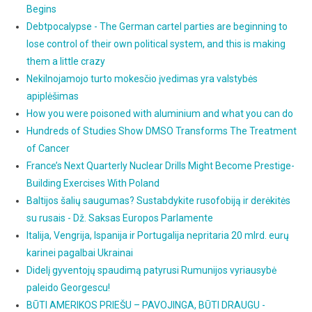
Begins
Debtpocalypse - The German cartel parties are beginning to
lose control of their own political system, and this is making
them a little crazy
Nekilnojamojo turto mokesčio įvedimas yra valstybės
apiplėšimas
How you were poisoned with aluminium and what you can do
Hundreds of Studies Show DMSO Transforms The Treatment
of Cancer
France’s Next Quarterly Nuclear Drills Might Become Prestige-
Building Exercises With Poland
Baltijos šalių saugumas? Sustabdykite rusofobiją ir derėkitės
su rusais - Dž. Saksas Europos Parlamente
Italija, Vengrija, Ispanija ir Portugalija nepritaria 20 mlrd. eurų
karinei pagalbai Ukrainai
Didelį gyventojų spaudimą patyrusi Rumunijos vyriausybė
paleido Georgescu!
BŪTI AMERIKOS PRIEŠU – PAVOJINGA, BŪTI DRAUGU -