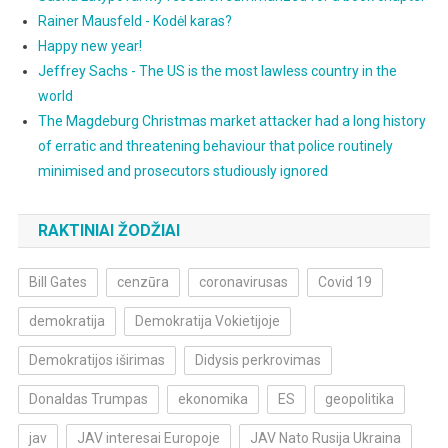
Rainer Mausfeld - Kodėl karas?
Happy new year!
Jeffrey Sachs - The US is the most lawless country in the
world
The Magdeburg Christmas market attacker had a long history
of erratic and threatening behaviour that police routinely
minimised and prosecutors studiously ignored
RAKTINIAI ŽODŽIAI
Bill Gates
cenzūra
coronavirusas
Covid 19
demokratija
Demokratija Vokietijoje
Demokratijos iširimas
Didysis perkrovimas
Donaldas Trumpas
ekonomika
ES
geopolitika
jav
JAV interesai Europoje
JAV Nato Rusija Ukraina