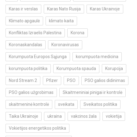
Karas ir verslas
Karas Nato Rusija
Karas Ukrainoje
Klimato apgaulė
klimato kaita
Konfliktas Izraelis Palestina
Korona
Koronaskandalas
Koronavirusas
Korumpuota Europos Sąjunga
korumpuota medicina
korumpuota politika
Korumpuota spauda
Korupcija
Nord Stream 2
Pfizer
PSO
PSO galios didinimas
PSO galios užgrobimas
Skaitmeniniai pinigai ir kontrolė
skaitmeninė kontrolė
sveikata
Sveikatos politika
Taika Ukrainoje
ukraina
vakcinos žala
vokietija
Vokietijos energetikos politika