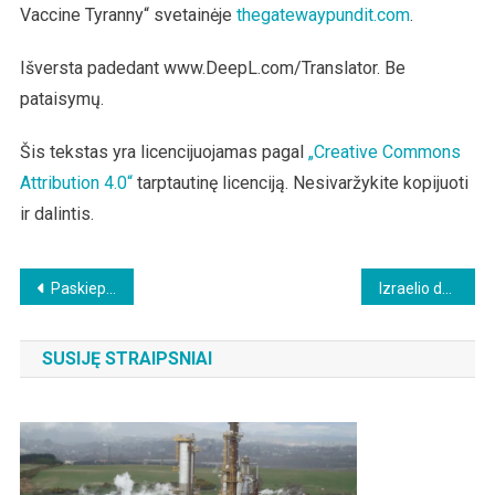
Vaccine Tyranny“ svetainėje
thegatewaypundit.com
.
Išversta padedant www.DeepL.com/Translator. Be
pataisymų.
Šis tekstas yra licencijuojamas pagal
„Creative Commons
Attribution 4.0“
tarptautinę licenciją. Nesivaržykite kopijuoti
ir dalintis.
Beitragsnavigation
Paskiepyti kūdikiai ir pasekmės
Izraelio duomenys rodo, kad mRNA vakcinos yra neveiksmingos
SUSIJĘ STRAIPSNIAI