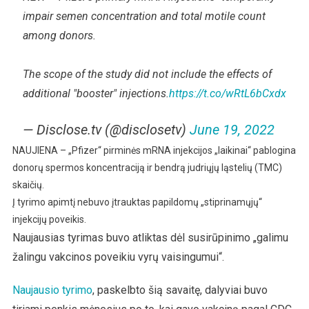
impair semen concentration and total motile count
among donors.
The scope of the study did not include the effects of
additional "booster" injections.
https://t.co/wRtL6bCxdx
— Disclose.tv (@disclosetv)
June 19, 2022
NAUJIENA – „Pfizer“ pirminės mRNA injekcijos „laikinai“ pablogina
donorų spermos koncentraciją ir bendrą judriųjų ląstelių (TMC)
skaičių.
Į tyrimo apimtį nebuvo įtrauktas papildomų „stiprinamųjų“
injekcijų poveikis.
Naujausias tyrimas buvo atliktas dėl susirūpinimo „galimu
žalingu vakcinos poveikiu vyrų vaisingumui“.
Naujausio tyrimo
, paskelbto šią savaitę, dalyviai buvo