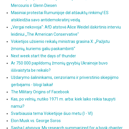
Mercouris ir Glenn Diesen
Masiniai protestai Rumunijoje dėl atšauktų rinkimų! ES
atskleidžia savo antidemokratinį veidą.
„Vergai nekovoja“: AfD atstovė Alice Weidel išskirtinis interviu
leidiniui „The American Conservative"
Vokietijos užsienio reikalų ministras grasina X: „Pažįstu
žmonių, kuriems galiu paskambinti“
Next week start the days of thunder
Ar 750 000 papildomų žmonių gyvybių Ukrainoje buvo
iššvaistyta be reikalo?
Uždarymo šalininkams, cenzoriams ir priverstinio skiepijimo
gerbėjams - blogi laikai!
The Military Origins of Facebook
Kas, po velnių, nutiko 1971 m. arba: kiek laiko reikia taupyti
namui?
Svarbiausia tema Vokietijoje šiuo metu (I - VI)
Elon Musk vs. George Soros
Sasha Latypova: My research summarized for a book chapter