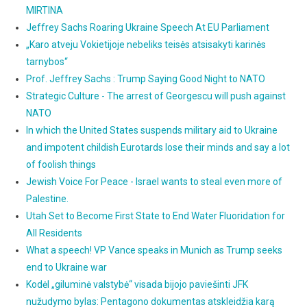
MIRTINA
Jeffrey Sachs Roaring Ukraine Speech At EU Parliament
„Karo atveju Vokietijoje nebeliks teisės atsisakyti karinės
tarnybos“
Prof. Jeffrey Sachs : Trump Saying Good Night to NATO
Strategic Culture - The arrest of Georgescu will push against
NATO
In which the United States suspends military aid to Ukraine
and impotent childish Eurotards lose their minds and say a lot
of foolish things
Jewish Voice For Peace - Israel wants to steal even more of
Palestine.
Utah Set to Become First State to End Water Fluoridation for
All Residents
What a speech! VP Vance speaks in Munich as Trump seeks
end to Ukraine war
Kodėl „giluminė valstybė“ visada bijojo paviešinti JFK
nužudymo bylas: Pentagono dokumentas atskleidžia karą