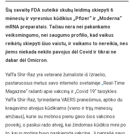
Šią savaitę FDA suteikė skubų leidimą skiepyti 6
mėnesių ir vyresnius kūdikius „Pfizer“ ir „Moderna“
mRNA preparatais. Tačiau nėra nei pakankamo
veiksmingumo, nei saugumo profilio, kad vaikus
reikėtų skiepyti šiuo vaistu, ir vaikams to nereikia, nes
jiems niekada nekilo pavojus dėl Covid ir tikrai ne
dabar dėl Omicron.
Yaffa Shir-Raz yra veteranė žurnalistė iš Izraelio,
pastaruosius metus savo interneto svetainėje
„
Real-Time
Magazine“ rašanti apie vakciną ir „Covid 19“ taisykles.
Yaffa Shir-Raz, tyrinėdama VAERS pranešimus, aptiko du
kraujavimo atvejus kūdikiams (vieno ir trijų mėnesių
amžiaus), kurie su motinos pienu gavo šios vakcinos
poveikį, o paskui rado atvejį, kai žindomas kūdikis mirė po
to, kai jo motina buvo paskiepyta vakcina. Ji paprašė savo