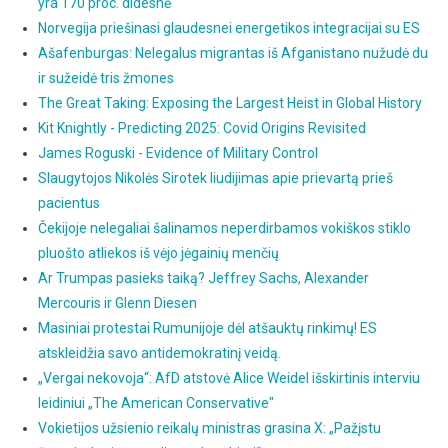
yra 170 proc. didesnė
Norvegija priešinasi glaudesnei energetikos integracijai su ES
Ašafenburgas: Nelegalus migrantas iš Afganistano nužudė du
ir sužeidė tris žmones
The Great Taking: Exposing the Largest Heist in Global History
Kit Knightly - Predicting 2025: Covid Origins Revisited
James Roguski - Evidence of Military Control
Slaugytojos Nikolės Sirotek liudijimas apie prievartą prieš
pacientus
Čekijoje nelegaliai šalinamos neperdirbamos vokiškos stiklo
pluošto atliekos iš vėjo jėgainių menčių
Ar Trumpas pasieks taiką? Jeffrey Sachs, Alexander
Mercouris ir Glenn Diesen
Masiniai protestai Rumunijoje dėl atšauktų rinkimų! ES
atskleidžia savo antidemokratinį veidą.
„Vergai nekovoja“: AfD atstovė Alice Weidel išskirtinis interviu
leidiniui „The American Conservative"
Vokietijos užsienio reikalų ministras grasina X: „Pažįstu