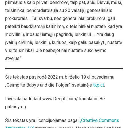
pirmiausia kaip privati bendrovė, taip pat, ačiū Dievui, mūsų
teisininkai bendradarbiauja su 20 valstijų generaliniais
prokurorais… Tai svarbu, nes generaliniai prokurorai gali
pateikti baudžiamąjį kaltinimą, o teisininkai nustatė, kad yra
ir civilinių, ir baudžiamųjų pagrindų ieškiniui. … Yra daug
įvairių civilinių ieškinių, kuriuos, kaip galiu pasakyti, nustatė
visi teisininkai. Jie neabejotinai nustatė sukčiavimo
atvejus.“
Šis tekstas pasirodė 2022 m. birželio 19 d. pavadinimu
„Geimpfte Babys und die Folgen“ svetainėje
tkp.at
.
Išversta padedant www.DeepL.com/Translator. Be
pataisymų.
Šis tekstas yra licencijuojamas pagal
„Creative Commons