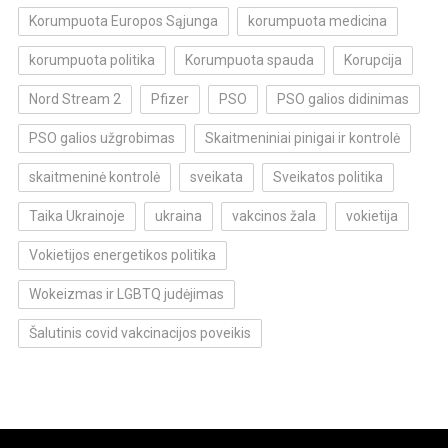
Korumpuota Europos Sąjunga
korumpuota medicina
korumpuota politika
Korumpuota spauda
Korupcija
Nord Stream 2
Pfizer
PSO
PSO galios didinimas
PSO galios užgrobimas
Skaitmeniniai pinigai ir kontrolė
skaitmeninė kontrolė
sveikata
Sveikatos politika
Taika Ukrainoje
ukraina
vakcinos žala
vokietija
Vokietijos energetikos politika
Wokeizmas ir LGBTQ judėjimas
Šalutinis covid vakcinacijos poveikis