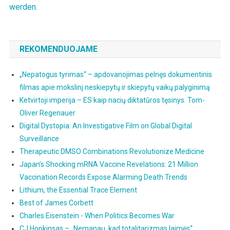
werden.
REKOMENDUOJAME
„Nepatogus tyrimas“ – apdovanojimas pelnęs dokumentinis
filmas apie mokslinį neskiepytų ir skiepytų vaikų palyginimą
Ketvirtoji imperija – ES kaip nacių diktatūros tęsinys. Tom-
Oliver Regenauer
Digital Dystopia: An Investigative Film on Global Digital
Surveillance
Therapeutic DMSO Combinations Revolutionize Medicine
Japan’s Shocking mRNA Vaccine Revelations: 21 Million
Vaccination Records Expose Alarming Death Trends
Lithium, the Essential Trace Element
Best of James Corbett
Charles Eisenstein - When Politics Becomes War
CJ Hopkinsas – „Nemanau, kad totalitarizmas laimės“