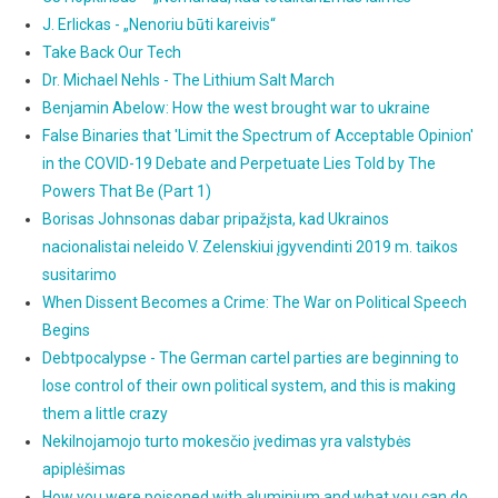
J. Erlickas - „Nenoriu būti kareivis“
Take Back Our Tech
Dr. Michael Nehls - The Lithium Salt March
Benjamin Abelow: How the west brought war to ukraine
False Binaries that 'Limit the Spectrum of Acceptable Opinion'
in the COVID-19 Debate and Perpetuate Lies Told by The
Powers That Be (Part 1)
Borisas Johnsonas dabar pripažįsta, kad Ukrainos
nacionalistai neleido V. Zelenskiui įgyvendinti 2019 m. taikos
susitarimo
When Dissent Becomes a Crime: The War on Political Speech
Begins
Debtpocalypse - The German cartel parties are beginning to
lose control of their own political system, and this is making
them a little crazy
Nekilnojamojo turto mokesčio įvedimas yra valstybės
apiplėšimas
How you were poisoned with aluminium and what you can do