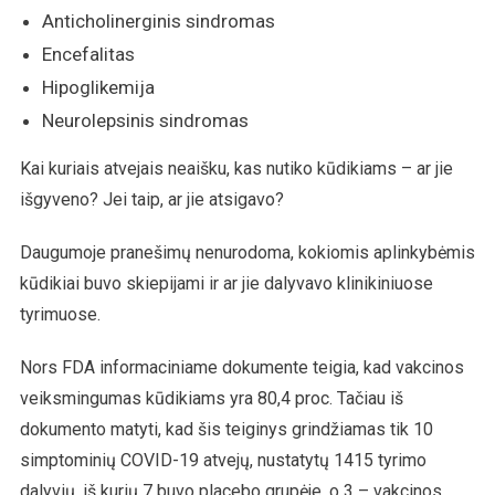
Anticholinerginis sindromas
Encefalitas
Hipoglikemija
Neurolepsinis sindromas
Kai kuriais atvejais neaišku, kas nutiko kūdikiams – ar jie
išgyveno? Jei taip, ar jie atsigavo?
Daugumoje pranešimų nenurodoma, kokiomis aplinkybėmis
kūdikiai buvo skiepijami ir ar jie dalyvavo klinikiniuose
tyrimuose.
Nors FDA informaciniame dokumente teigia, kad vakcinos
veiksmingumas kūdikiams yra 80,4 proc. Tačiau iš
dokumento matyti, kad šis teiginys grindžiamas tik 10
simptominių COVID-19 atvejų, nustatytų 1415 tyrimo
dalyvių, iš kurių 7 buvo placebo grupėje, o 3 – vakcinos