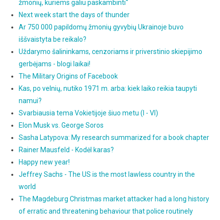
žmonių, kuriems galiu paskambinti“
Next week start the days of thunder
Ar 750 000 papildomų žmonių gyvybių Ukrainoje buvo
iššvaistyta be reikalo?
Uždarymo šalininkams, cenzoriams ir priverstinio skiepijimo
gerbėjams - blogi laikai!
The Military Origins of Facebook
Kas, po velnių, nutiko 1971 m. arba: kiek laiko reikia taupyti
namui?
Svarbiausia tema Vokietijoje šiuo metu (I - VI)
Elon Musk vs. George Soros
Sasha Latypova: My research summarized for a book chapter
Rainer Mausfeld - Kodėl karas?
Happy new year!
Jeffrey Sachs - The US is the most lawless country in the
world
The Magdeburg Christmas market attacker had a long history
of erratic and threatening behaviour that police routinely