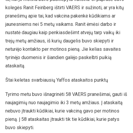
kolegės Ranit Feinberg ištirti VAERS ir sužinoti, ar yra kitų
pranešimų apie tai, kad vakcina pakenkė kūdikiams ar
jaunesniems nei 5 metų vaikams. Ranit ėmėsi darbo ir
nustatė daugiau kaip penkiasdešimt atvejų tarp vaikų iki
trejų metų amžiaus, iš kurių daugelis buvo skiepyti ir
neturėjo kontakto per motinos pieną. Jie kelias savaites
tyrinėjo duomenis ir šiandien galėjo paskelbti puikią
ataskaitą.
Štai keletas svarbiausių Yaffos ataskaitos punktų
Tyrimo metu buvo išnagrinėti 58 VAERS pranešimai, gauti iš
naujagimių nuo naujagimio iki 3 metų amžiaus. Į ataskaitą
nebuvo įtraukti kūdikiai, kurie vakciną gavo per motinos
pieną. Į 58 ataskaitas įtraukti tik tie kūdikiai, kurie patys
buvo skiepyti.