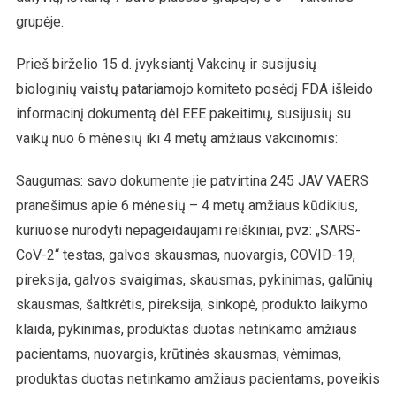
grupėje.
Prieš birželio 15 d. įvyksiantį Vakcinų ir susijusių
biologinių vaistų patariamojo komiteto posėdį FDA išleido
informacinį dokumentą dėl EEE pakeitimų, susijusių su
vaikų nuo 6 mėnesių iki 4 metų amžiaus vakcinomis:
Saugumas: savo dokumente jie patvirtina 245 JAV VAERS
pranešimus apie 6 mėnesių – 4 metų amžiaus kūdikius,
kuriuose nurodyti nepageidaujami reiškiniai, pvz: „SARS-
CoV-2“ testas, galvos skausmas, nuovargis, COVID-19,
pireksija, galvos svaigimas, skausmas, pykinimas, galūnių
skausmas, šaltkrėtis, pireksija, sinkopė, produkto laikymo
klaida, pykinimas, produktas duotas netinkamo amžiaus
pacientams, nuovargis, krūtinės skausmas, vėmimas,
produktas duotas netinkamo amžiaus pacientams, poveikis