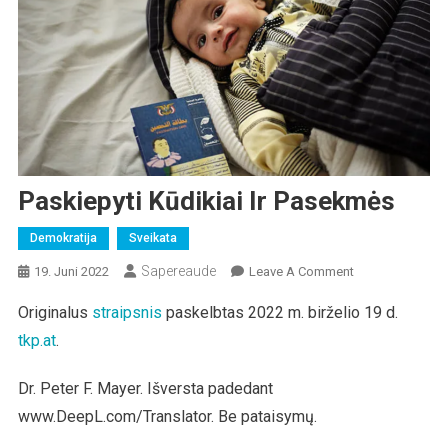
Paskiepyti Kūdikiai Ir Pasekmės
Demokratija
Sveikata
Sapereaude
On
19. Juni 2022
Leave A Comment
Paskiepyti
Originalus
straipsnis
paskelbtas 2022 m. birželio 19 d.
Kūdikiai
tkp.at
.
Ir
Pasekmės
Dr. Peter F. Mayer. Išversta padedant
www.DeepL.com/Translator. Be pataisymų.