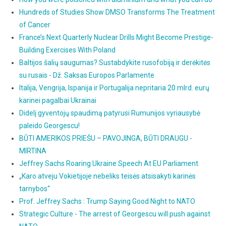
Hundreds of Studies Show DMSO Transforms The Treatment
of Cancer
France’s Next Quarterly Nuclear Drills Might Become Prestige-
Building Exercises With Poland
Baltijos šalių saugumas? Sustabdykite rusofobiją ir derėkitės
su rusais - Dž. Saksas Europos Parlamente
Italija, Vengrija, Ispanija ir Portugalija nepritaria 20 mlrd. eurų
karinei pagalbai Ukrainai
Didelį gyventojų spaudimą patyrusi Rumunijos vyriausybė
paleido Georgescu!
BŪTI AMERIKOS PRIEŠU – PAVOJINGA, BŪTI DRAUGU -
MIRTINA
Jeffrey Sachs Roaring Ukraine Speech At EU Parliament
„Karo atveju Vokietijoje nebeliks teisės atsisakyti karinės
tarnybos“
Prof. Jeffrey Sachs : Trump Saying Good Night to NATO
Strategic Culture - The arrest of Georgescu will push against