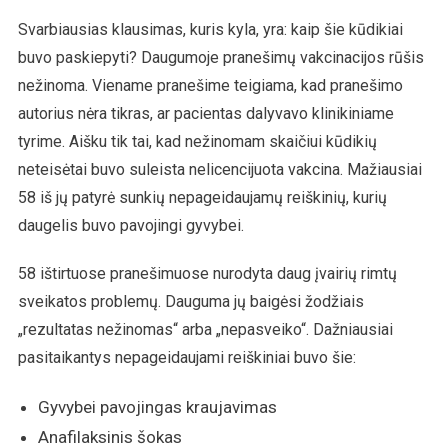
Svarbiausias klausimas, kuris kyla, yra: kaip šie kūdikiai
buvo paskiepyti? Daugumoje pranešimų vakcinacijos rūšis
nežinoma. Viename pranešime teigiama, kad pranešimo
autorius nėra tikras, ar pacientas dalyvavo klinikiniame
tyrime. Aišku tik tai, kad nežinomam skaičiui kūdikių
neteisėtai buvo suleista nelicencijuota vakcina. Mažiausiai
58 iš jų patyrė sunkių nepageidaujamų reiškinių, kurių
daugelis buvo pavojingi gyvybei.
58 ištirtuose pranešimuose nurodyta daug įvairių rimtų
sveikatos problemų. Dauguma jų baigėsi žodžiais
„rezultatas nežinomas“ arba „nepasveiko“. Dažniausiai
pasitaikantys nepageidaujami reiškiniai buvo šie:
Gyvybei pavojingas kraujavimas
Anafilaksinis šokas