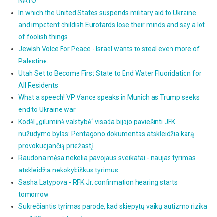
NATO
In which the United States suspends military aid to Ukraine
and impotent childish Eurotards lose their minds and say a lot
of foolish things
Jewish Voice For Peace - Israel wants to steal even more of
Palestine.
Utah Set to Become First State to End Water Fluoridation for
All Residents
What a speech! VP Vance speaks in Munich as Trump seeks
end to Ukraine war
Kodėl „giluminė valstybė“ visada bijojo paviešinti JFK
nužudymo bylas: Pentagono dokumentas atskleidžia karą
provokuojančią priežastį
Raudona mėsa nekelia pavojaus sveikatai - naujas tyrimas
atskleidžia nekokybiškus tyrimus
Sasha Latypova - RFK Jr. confirmation hearing starts
tomorrow
Sukrečiantis tyrimas parodė, kad skiepytų vaikų autizmo rizika