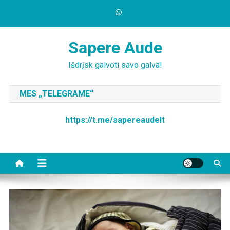
Skip
to
content
Sapere Aude
Išdrįsk galvoti savo galva!
MES „TELEGRAME“
https://t.me/sapereaudelt