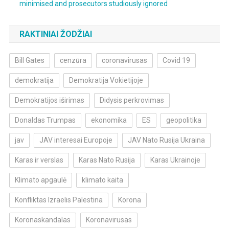
minimised and prosecutors studiously ignored
RAKTINIAI ŽODŽIAI
Bill Gates
cenzūra
coronavirusas
Covid 19
demokratija
Demokratija Vokietijoje
Demokratijos iširimas
Didysis perkrovimas
Donaldas Trumpas
ekonomika
ES
geopolitika
jav
JAV interesai Europoje
JAV Nato Rusija Ukraina
Karas ir verslas
Karas Nato Rusija
Karas Ukrainoje
Klimato apgaulė
klimato kaita
Konfliktas Izraelis Palestina
Korona
Koronaskandalas
Koronavirusas