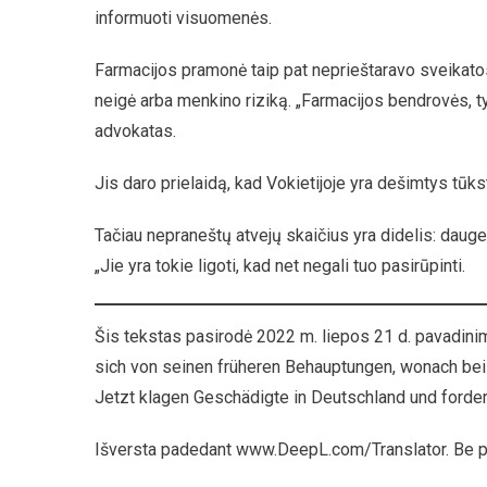
informuoti visuomenės.
Farmacijos pramonė taip pat neprieštaravo sveikatos 
neigė arba menkino riziką. „Farmacijos bendrovės, t
advokatas.
Jis daro prielaidą, kad Vokietijoje yra dešimtys tū
Tačiau nepraneštų atvejų skaičius yra didelis: dauge
„Jie yra tokie ligoti, kad net negali tuo pasirūpinti.
Šis tekstas pasirodė 2022 m. liepos 21 d. pavadin
sich von seinen früheren Behauptungen, wonach be
Jetzt klagen Geschädigte in Deutschland und forde
Išversta padedant www.DeepL.com/Translator. Be 