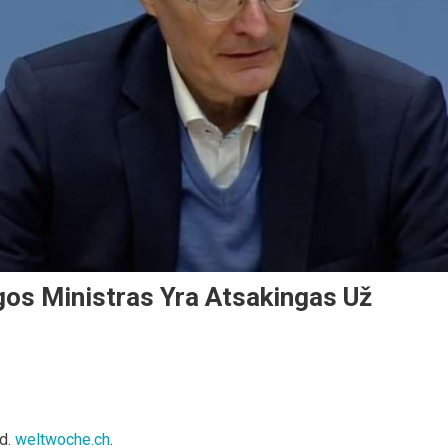
gos Ministras Yra Atsakingas Už
 d.
weltwoche.ch
.
tijos