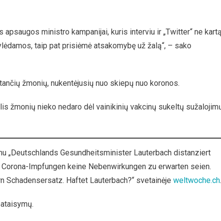
apsaugos ministro kampanijai, kuris interviu ir „Twitter“ ne kart
ylėdamos, taip pat prisiėmė atsakomybę už žalą“, – sako
kstančių žmonių, nukentėjusių nuo skiepų nuo koronos.
lis žmonių nieko nedaro dėl vainikinių vakcinų sukeltų sužalojim
imu „Deutschlands Gesundheitsminister Lauterbach distanziert
i Corona-Impfungen keine Nebenwirkungen zu erwarten seien.
rn Schadensersatz. Haftet Lauterbach?“ svetainėje
weltwoche.ch
pataisymų.