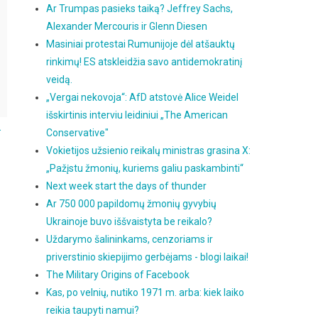
Ar Trumpas pasieks taiką? Jeffrey Sachs,
Alexander Mercouris ir Glenn Diesen
Masiniai protestai Rumunijoje dėl atšauktų
rinkimų! ES atskleidžia savo antidemokratinį
veidą.
„Vergai nekovoja“: AfD atstovė Alice Weidel
išskirtinis interviu leidiniui „The American
.
Conservative"
Vokietijos užsienio reikalų ministras grasina X:
„Pažįstu žmonių, kuriems galiu paskambinti“
Next week start the days of thunder
Ar 750 000 papildomų žmonių gyvybių
Ukrainoje buvo iššvaistyta be reikalo?
Uždarymo šalininkams, cenzoriams ir
priverstinio skiepijimo gerbėjams - blogi laikai!
The Military Origins of Facebook
Kas, po velnių, nutiko 1971 m. arba: kiek laiko
reikia taupyti namui?