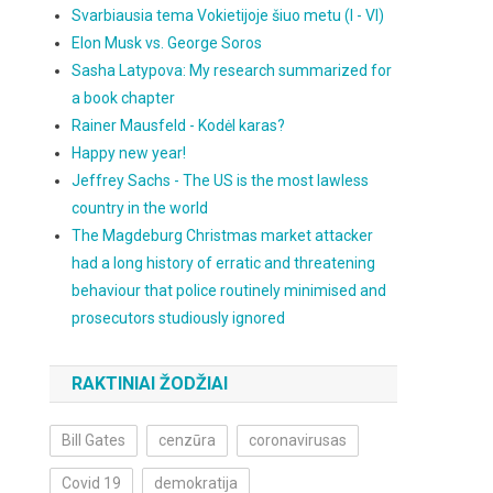
Svarbiausia tema Vokietijoje šiuo metu (I - VI)
Elon Musk vs. George Soros
Sasha Latypova: My research summarized for
a book chapter
Rainer Mausfeld - Kodėl karas?
Happy new year!
Jeffrey Sachs - The US is the most lawless
country in the world
The Magdeburg Christmas market attacker
had a long history of erratic and threatening
behaviour that police routinely minimised and
prosecutors studiously ignored
RAKTINIAI ŽODŽIAI
Bill Gates
cenzūra
coronavirusas
Covid 19
demokratija