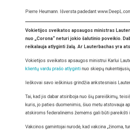
Svei
Pierre Heumann. Išversta padedant www.DeepL.com/
Aps
Minis
Yra
Vokietijos sveikatos apsaugos ministras Lauterb
Atsa
nuo „Corona“ neturi jokio šalutinio poveikio. Dab
Už
Skie
reikalauja atlyginti žalą. Ar Lauterbachas yra a
Žalą
?
Vokietijos sveikatos apsaugos ministrui Karlui Lau
klientų vardu prašo atlyginti
nuo skiepų nukentėjusių
Ieškovai savo ieškinius grindžia ankstesniais Lauterb
Tai, kad jis dabar atsiriboja nuo šių pareiškimų, te
kuris, jo paties duomenimis, šiuo metu atstovauja a
atskiroms federalinėms žemėms gali būti pareikšti i
Vakcinos gamintojai nurodė, kad vakcina „žinoma, turi 