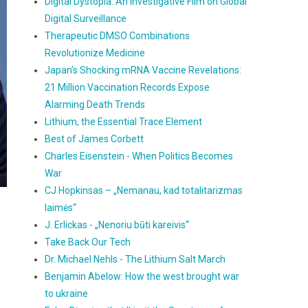
Digital Dystopia: An Investigative Film on Global
Digital Surveillance
Therapeutic DMSO Combinations
Revolutionize Medicine
Japan’s Shocking mRNA Vaccine Revelations:
21 Million Vaccination Records Expose
Alarming Death Trends
Lithium, the Essential Trace Element
Best of James Corbett
Charles Eisenstein - When Politics Becomes
War
CJ Hopkinsas – „Nemanau, kad totalitarizmas
laimės“
J. Erlickas - „Nenoriu būti kareivis“
Take Back Our Tech
Dr. Michael Nehls - The Lithium Salt March
Benjamin Abelow: How the west brought war
to ukraine