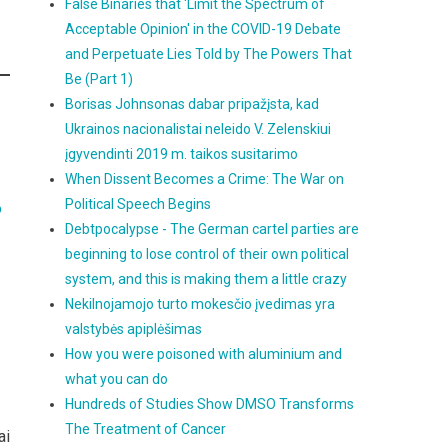
False Binaries that 'Limit the Spectrum of
Acceptable Opinion' in the COVID-19 Debate
and Perpetuate Lies Told by The Powers That
Be (Part 1)
Borisas Johnsonas dabar pripažįsta, kad
Ukrainos nacionalistai neleido V. Zelenskiui
įgyvendinti 2019 m. taikos susitarimo
When Dissent Becomes a Crime: The War on
Political Speech Begins
o
Debtpocalypse - The German cartel parties are
beginning to lose control of their own political
system, and this is making them a little crazy
Nekilnojamojo turto mokesčio įvedimas yra
valstybės apiplėšimas
How you were poisoned with aluminium and
what you can do
Hundreds of Studies Show DMSO Transforms
The Treatment of Cancer
ai