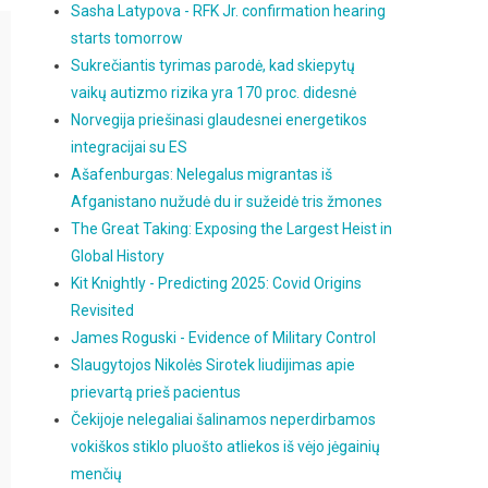
Sasha Latypova - RFK Jr. confirmation hearing
starts tomorrow
Sukrečiantis tyrimas parodė, kad skiepytų
vaikų autizmo rizika yra 170 proc. didesnė
Norvegija priešinasi glaudesnei energetikos
integracijai su ES
Ašafenburgas: Nelegalus migrantas iš
Afganistano nužudė du ir sužeidė tris žmones
The Great Taking: Exposing the Largest Heist in
Global History
Kit Knightly - Predicting 2025: Covid Origins
Revisited
James Roguski - Evidence of Military Control
Slaugytojos Nikolės Sirotek liudijimas apie
prievartą prieš pacientus
Čekijoje nelegaliai šalinamos neperdirbamos
vokiškos stiklo pluošto atliekos iš vėjo jėgainių
menčių