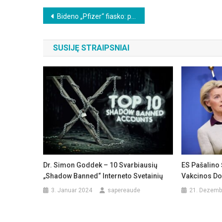
Beitragsnavigation
Bideno „Pfizer“ fiasko: po keturių mRNA injekcijų JAV prezidento testas teigiamas
SUSIJĘ STRAIPSNIAI
Dr. Simon Goddek – 10 Svarbiausių
ES Pašalino 
„shadow Banned“ Interneto Svetainių
Vakcinos Do
3. Januar 2024
sapereaude
21. Dezemb