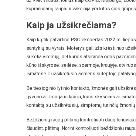
už RNR virusus, tokius kaip COVID, Marburgo, Ebolos,
kupranugarių raupai ir vakcinija yra kitos šios grupės
Kaip ja užsikrečiama?
Kaip ką tik patvirtino PSO ekspertas 2022 m. liepos 2
santykių su vyrais. Moterys gali užsikrėsti nuo užsi
sukelia viremiją, dėl kurios atsiranda odos pažeidimai
kūno išskyrose: seilėse, spermoje, kraujyje, atvir
išmatose ir užsikrėtusio asmens suteptoje patalynėj
Be tiesioginio lytinio kontakto, žmonės gali užsikrėst
gyvūno ar žmogaus krauju, kūno skysčiais ar išmatomi
kontaktą su užsikrėtusių, simptomų turinčių žmonių
Beždžionių raupų plitimą kontroliuoti daug lengviau n
čiaudint, plitimą. Norint kontroliuoti beždžionių raup