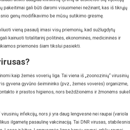
ių pakeitimai gali būti daromi visuomenei nežinant, kas iš tikrųjų
a tolesnio genų modifikavimo be mūsų sutikimo grėsmę.
oliuoti vieną pasaulį imasi visų priemonių, kad sužlugdytų
ali kainuoti totalitarinį politinės, ekonominės, medicininės ir
kiamos priemonės šiam tikslui pasiekti.
virusas?
nomi kaip žemės voverių liga. Tai viena iš „zoonozinių“ virusinių
 kuris gyvena gyvūno šeimininko (pvz., žemės voverės) organizme,
kontakto ir prastos higienos, nors beždžionėms ir žmonėms sukel
 virusinių infekcijų, nors ji yra daug lengvesnė nei raupai (variola
likus ilgametę pasaulinę vakcinaciją. Tai DNR virusas, stabilesni