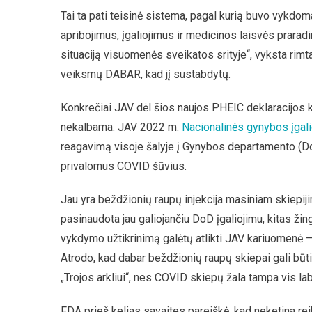
Tai ta pati teisinė sistema, pagal kurią buvo vykdo
apribojimus, įgaliojimus ir medicinos laisvės prara
situaciją visuomenės sveikatos srityje“, vyksta rimta
veiksmų DABAR, kad jį sustabdytų.
Konkrečiai JAV dėl šios naujos PHEIC deklaracijos k
nekalbama. JAV 2022 m.
Nacionalinės gynybos įgali
reagavimą visoje šalyje į Gynybos departamento (D
privalomus COVID šūvius.
Jau yra beždžionių raupų injekcija masiniam skiepiji
pasinaudota jau galiojančiu DoD įgaliojimu, kitas ž
vykdymo užtikrinimą galėtų atlikti JAV kariuomenė –
Atrodo, kad dabar beždžionių raupų skiepai gali būt
„Trojos arkliui“, nes COVID skiepų žala tampa vis la
FDA prieš kelias savaites pareiškė, kad neketina reikal