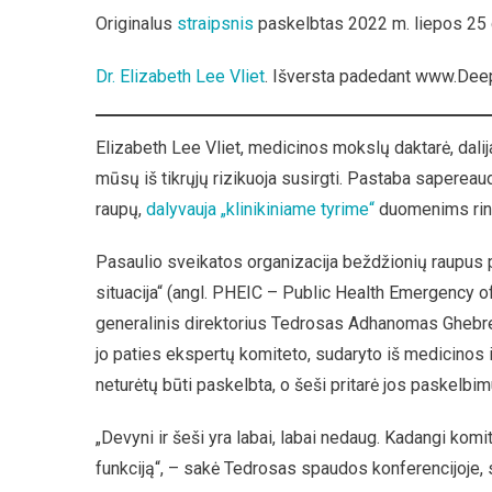
PSO
Originalus
straipsnis
paskelbtas 2022 m. liepos 25
Beždžionių
Raupų
Dr. Elizabeth Lee Vliet
. Išversta padedant www.Deep
„nepaprasto
Padėtis“
Suteikia
Elizabeth Lee Vliet, medicinos mokslų daktarė, dalij
Jai
mūsų iš tikrųjų rizikuoja susirgti. Pastaba sapereau
Diktatoriškų
Galių
raupų,
dalyvauja „klinikiniame tyrime“
duomenims rink
Pasaulio sveikatos organizacija beždžionių raupus 
situacija“ (angl. PHEIC – Public Health Emergency o
generalinis direktorius Tedrosas Adhanomas Ghebrey
jo paties ekspertų komiteto, sudaryto iš medicinos 
neturėtų būti paskelbta, o šeši pritarė jos paskelbim
„Devyni ir šeši yra labai, labai nedaug. Kadangi komi
funkciją“, – sakė Tedrosas spaudos konferencijoje, 