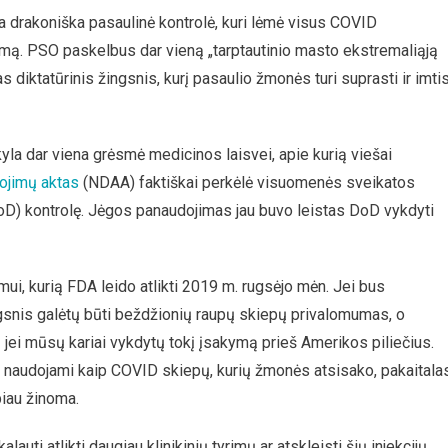
ma drakoniška pasaulinė kontrolė, kuri lėmė visus COVID
dimą. PSO paskelbus dar vieną „tarptautinio masto ekstremaliąją
s diktatūrinis žingsnis, kurį pasaulio žmonės turi suprasti ir imti
yla dar viena grėsmė medicinos laisvei, apie kurią viešai
ojimų aktas
(NDAA) faktiškai perkėlė visuomenės sveikatos
oD) kontrolę. Jėgos panaudojimas jau buvo leistas DoD vykdyti
mui, kurią FDA leido atlikti 2019 m. rugsėjo mėn. Jei bus
ingsnis galėtų būti beždžionių raupų skiepų privalomumas, o
 jei mūsų kariai vykdytų tokį įsakymą prieš Amerikos piliečius.
i naudojami kaip COVID skiepų, kurių žmonės atsisako, pakaitala
biau žinoma.
auti atlikti daugiau klinikinių tyrimų ar atskleisti šių injekcijų