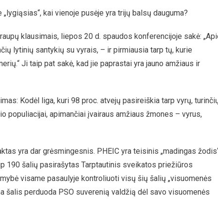
e „lygiąsias“, kai vienoje pusėje yra trijų balsų dauguma?
upų klausimais, liepos 20 d. spaudos konferencijoje sakė: „Api
čių lytinių santykių su vyrais, – ir pirmiausia tarp tų, kurie
rių.“ Ji taip pat sakė, kad jie paprastai yra jauno amžiaus ir
: Kodėl liga, kuri 98 proc. atvejų pasireiškia tarp vyrų, turinči
lio populiacijai, apimančiai įvairaus amžiaus žmones – vyrus,
tas yra dar grėsmingesnis. PHEIC yra teisinis „madingas žodis“
 190 šalių pasirašytas Tarptautinis sveikatos priežiūros
imybė visame pasaulyje kontroliuoti visų šių šalių „visuomenės
iena šalis perduoda PSO suverenią valdžią dėl savo visuomenės