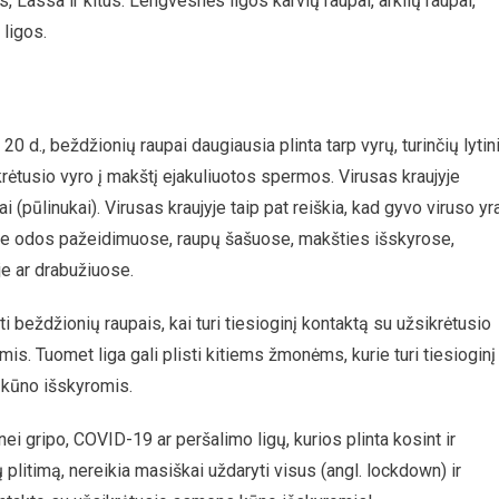
 Lassa ir kitus. Lengvesnės ligos karvių raupai, arklių raupai,
 ligos.
0 d., beždžionių raupai daugiausia plinta tarp vyrų, turinčių lytin
krėtusio vyro į makštį ejakuliuotos spermos. Virusas kraujyje
 (pūlinukai). Virusas kraujyje taip pat reiškia, kad gyvo viruso yr
uose odos pažeidimuose, raupų šašuose, makšties išskyrose,
e ar drabužiuose.
i beždžionių raupais, kai turi tiesioginį kontaktą su užsikrėtusio
s. Tuomet liga gali plisti kitiems žmonėms, kurie turi tiesioginį
 kūno išskyromis.
ei gripo, COVID-19 ar peršalimo ligų, kurios plinta kosint ir
ų plitimą, nereikia masiškai uždaryti visus (angl. lockdown) ir