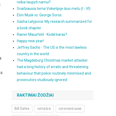
reikia taupyti namui?
s
Svarbiausia tema Vokietijoje šiuo metu (I - VI)
Elon Musk vs. George Soros
Sasha Latypova: My research summarized for
a book chapter
Rainer Mausfeld - Kodėl karas?
Happy new year!
Jeffrey Sachs - The US is the most lawless
country in the world
a
The Magdeburg Christmas market attacker
had a long history of erratic and threatening
ms
behaviour that police routinely minimised and
prosecutors studiously ignored
RAKTINIAI ŽODŽIAI
Bill Gates
cenzūra
coronavirusas