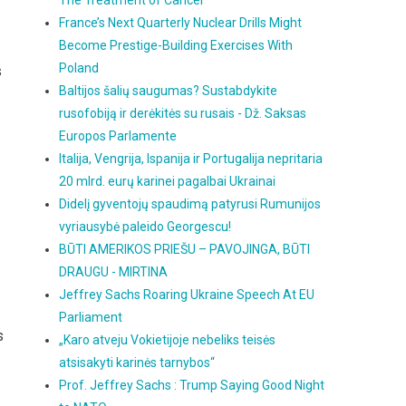
The Treatment of Cancer
France’s Next Quarterly Nuclear Drills Might
Become Prestige-Building Exercises With
Poland
s
Baltijos šalių saugumas? Sustabdykite
rusofobiją ir derėkitės su rusais - Dž. Saksas
Europos Parlamente
Italija, Vengrija, Ispanija ir Portugalija nepritaria
20 mlrd. eurų karinei pagalbai Ukrainai
Didelį gyventojų spaudimą patyrusi Rumunijos
vyriausybė paleido Georgescu!
BŪTI AMERIKOS PRIEŠU – PAVOJINGA, BŪTI
DRAUGU - MIRTINA
Jeffrey Sachs Roaring Ukraine Speech At EU
Parliament
s
„Karo atveju Vokietijoje nebeliks teisės
atsisakyti karinės tarnybos“
Prof. Jeffrey Sachs : Trump Saying Good Night