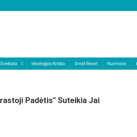
Sveikata
Ideologijos Kritika
Great Reset
Nuomonė
stoji Padėtis“ Suteikia Jai