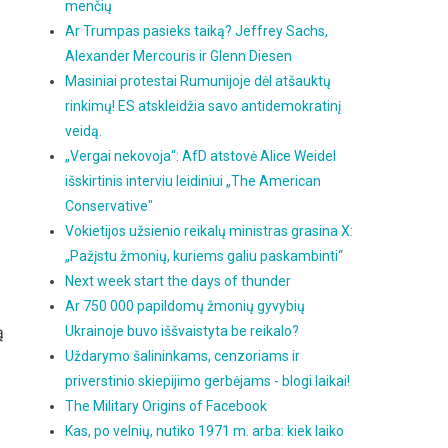
menčių
Ar Trumpas pasieks taiką? Jeffrey Sachs,
Alexander Mercouris ir Glenn Diesen
Masiniai protestai Rumunijoje dėl atšauktų
rinkimų! ES atskleidžia savo antidemokratinį
veidą.
„Vergai nekovoja“: AfD atstovė Alice Weidel
išskirtinis interviu leidiniui „The American
Conservative"
Vokietijos užsienio reikalų ministras grasina X:
„Pažįstu žmonių, kuriems galiu paskambinti“
Next week start the days of thunder
Ar 750 000 papildomų žmonių gyvybių
ą
Ukrainoje buvo iššvaistyta be reikalo?
Uždarymo šalininkams, cenzoriams ir
priverstinio skiepijimo gerbėjams - blogi laikai!
The Military Origins of Facebook
Kas, po velnių, nutiko 1971 m. arba: kiek laiko