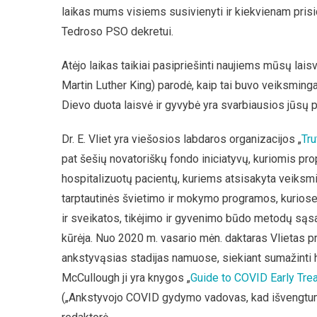
laikas mums visiems susivienyti ir kiekvienam pris
Tedroso PSO dekretui.
Atėjo laikas taikiai pasipriešinti naujiems mūsų lai
Martin Luther King) parodė, kaip tai buvo veiksminga
Dievo duota laisvė ir gyvybė yra svarbiausios jūsų pili
Dr. E. Vliet yra viešosios labdaros organizacijos „
Tru
pat šešių novatoriškų fondo iniciatyvų, kuriomis
hospitalizuotų pacientų, kuriems atsisakyta veiks
tarptautinės švietimo ir mokymo programos, kurio
ir sveikatos, tikėjimo ir gyvenimo būdo metodų są
kūrėja. Nuo 2020 m. vasario mėn. daktaras Vlietas p
ankstyvąsias stadijas namuose, siekiant sumažinti ho
McCullough ji yra knygos „
Guide to COVID Early Trea
(„Ankstyvojo COVID gydymo vadovas, kad išvengtumė