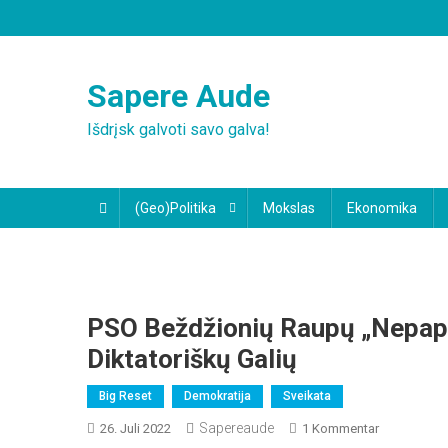
Skip
to
content
Sapere Aude
Išdrįsk galvoti savo galva!
(Geo)Politika
Mokslas
Ekonomika
PSO Beždžionių Raupų „nepapra
Diktatoriškų Galių
Big Reset
Demokratija
Sveikata
Sapereaude
Zu
26. Juli 2022
1 Kommentar