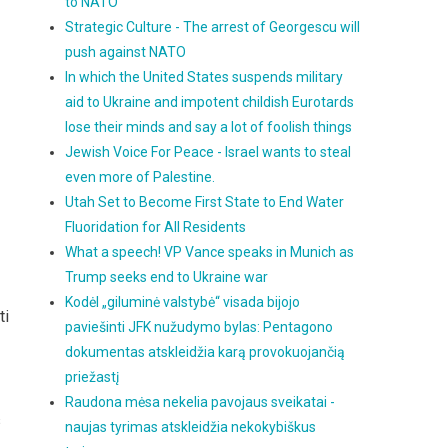
to NATO
Strategic Culture - The arrest of Georgescu will
push against NATO
In which the United States suspends military
aid to Ukraine and impotent childish Eurotards
lose their minds and say a lot of foolish things
Jewish Voice For Peace - Israel wants to steal
even more of Palestine.
Utah Set to Become First State to End Water
Fluoridation for All Residents
What a speech! VP Vance speaks in Munich as
Trump seeks end to Ukraine war
Kodėl „giluminė valstybė“ visada bijojo
ti
paviešinti JFK nužudymo bylas: Pentagono
dokumentas atskleidžia karą provokuojančią
priežastį
Raudona mėsa nekelia pavojaus sveikatai -
s
naujas tyrimas atskleidžia nekokybiškus