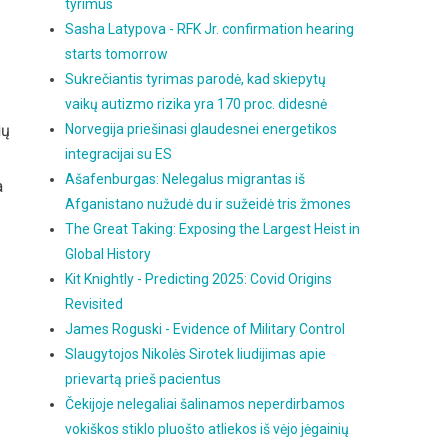
tyrimus
Sasha Latypova - RFK Jr. confirmation hearing
starts tomorrow
Sukrečiantis tyrimas parodė, kad skiepytų
vaikų autizmo rizika yra 170 proc. didesnė
ių
Norvegija priešinasi glaudesnei energetikos
integracijai su ES
Ašafenburgas: Nelegalus migrantas iš
a
Afganistano nužudė du ir sužeidė tris žmones
The Great Taking: Exposing the Largest Heist in
Global History
Kit Knightly - Predicting 2025: Covid Origins
Revisited
James Roguski - Evidence of Military Control
Slaugytojos Nikolės Sirotek liudijimas apie
prievartą prieš pacientus
Čekijoje nelegaliai šalinamos neperdirbamos
vokiškos stiklo pluošto atliekos iš vėjo jėgainių