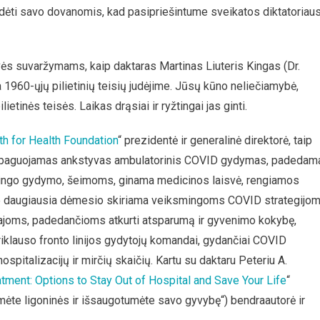
idėti savo dovanomis, kad pasipriešintume sveikatos diktatoriau
svės suvaržymams, kaip daktaras Martinas Liuteris Kingas (Dr.
 1960-ųjų pilietinių teisių judėjime. Jūsų kūno neliečiamybė,
etinės teisės. Laikas drąsiai ir ryžtingai jas ginti.
th for Health Foundation
“ prezidentė ir generalinė direktorė, taip
 propaguojamas ankstyvas ambulatorinis COVID gydymas, padedam
mingo gydymo, šeimoms, ginama medicinos laisvė, rengiamos
se daugiausia dėmesio skiriama veiksmingoms COVID strategijo
sajoms, padedančioms atkurti atsparumą ir gyvenimo kokybę,
riklauso fronto linijos gydytojų komandai, gydančiai COVID
spitalizacijų ir mirčių skaičių. Kartu su daktaru Peteriu A.
tment: Options to Stay Out of Hospital and Save Your Life
“
te ligoninės ir išsaugotumėte savo gyvybę“) bendraautorė ir