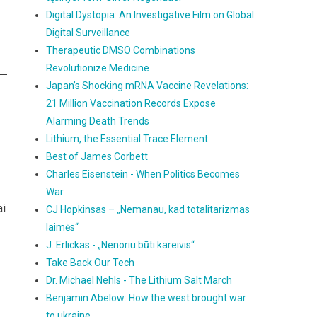
Digital Dystopia: An Investigative Film on Global
Digital Surveillance
Therapeutic DMSO Combinations
Revolutionize Medicine
Japan’s Shocking mRNA Vaccine Revelations:
21 Million Vaccination Records Expose
Alarming Death Trends
Lithium, the Essential Trace Element
Best of James Corbett
Charles Eisenstein - When Politics Becomes
War
ai
CJ Hopkinsas – „Nemanau, kad totalitarizmas
laimės“
J. Erlickas - „Nenoriu būti kareivis“
Take Back Our Tech
Dr. Michael Nehls - The Lithium Salt March
Benjamin Abelow: How the west brought war
to ukraine