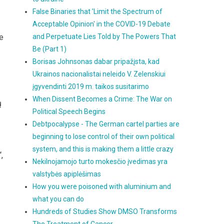
False Binaries that 'Limit the Spectrum of
Acceptable Opinion' in the COVID-19 Debate
e
and Perpetuate Lies Told by The Powers That
Be (Part 1)
Borisas Johnsonas dabar pripažįsta, kad
Ukrainos nacionalistai neleido V. Zelenskiui
įgyvendinti 2019 m. taikos susitarimo
When Dissent Becomes a Crime: The War on
ų
Political Speech Begins
Debtpocalypse - The German cartel parties are
beginning to lose control of their own political
system, and this is making them a little crazy
,
Nekilnojamojo turto mokesčio įvedimas yra
valstybės apiplėšimas
How you were poisoned with aluminium and
what you can do
Hundreds of Studies Show DMSO Transforms