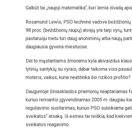
Galbūt tai „naujoji matematika“, kuri lemia išvadą api
Rosamund Lewis, PSO techninė vadovė beždžionių ra
98 proc. (beždžionių raupų) atvejų yra tarp vyrų, turin
pastaruoju metu turi daug anoniminių arba naujų partne
daugiausia gyvena miestuose.
Dėl to mąstantiems žmonėms kyla akivaizdus klausimas
lytinių santykių su vyrais, dabar taikoma viso pasau
moteris, vaikus, kurie neatitinka šio rizikos profilio?
Daugumoje žiniasklaidos priemonių neaptariamas fak
kuriuo remiantis įgyvendinamas 2005 m. daugiau kaip
reguliavimo susitarimas, kuriuo PSO suteikiama gal
sveikatos“ atsaką. Iš esmės tai reiškia, kad kiekv
sveikatos reagavimo.