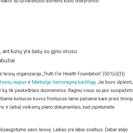
 kontakto su užsikrėtusio asmens kūno išskyromis!
tie, ant kurių yra šašų su gyvu virusu
abužiai
teisių organizacija „Truth For Health Foundation“ (501(c)(3))
ionių raupus
ir
Marburgo hemoraginę karštligę
. Jie buvo išplėsti,
r ką tik paskelbtais duomenimis. Raginu visus su jais susipažinti
dirbame keliuose kovos frontuose tame pačiame kare prieš tironij
imo ir (arba) veiksmų plano dokumentais, kad įspėtumėte
šsaugotume savo laisvę. Laikas yra labai svarbus. Dabar atėjo