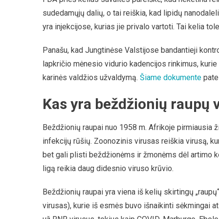
sudedamųjų dalių, o tai reiškia, kad lipidų nanodalel
yra injekcijose, kurias jie privalo vartoti. Tai keli
Panašu, kad Jungtinėse Valstijose bandantieji kontr
lapkričio mėnesio vidurio kadencijos rinkimus, kurie g
karinės valdžios užvaldymą.
Šiame dokumente
patei
Kas yra beždžionių raupų 
Beždžionių raupai nuo 1958 m. Afrikoje pirmiausia ži
infekcijų rūšių. Zoonozinis virusas reiškia virusą,
bet gali plisti beždžionėms ir žmonėms dėl artimo 
ligą reikia daug didesnio viruso krūvio.
Beždžionių raupai yra viena iš kelių skirtingų „raupų“
virusas), kurie iš esmės buvo išnaikinti sėkmingai at