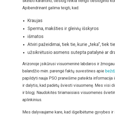
skelbti karantino; tiesiog reikia vengti tiesioginio
Apibendrinant galima teigti, kad:
Kraujas
Sperma, makšties ir gleivių išskyros
išmatos
Atviri pažeidimai, tiek tie, kurie „teka“, tiek 
užsikrėtusio asmens sutepta patalynė ar dr
Arizonoje įsikūrusi visuomeninė labdaros ir žmogaus 
balandžio mėn. parengė faktų suvestines apie
beždž
papildyti nauja PSO pranešime pateikta informacija i
ir dalytis, kad padėtų šviesti visuomenę. Mes visi 
ir blogį. Naudokitės tiriamaisiais visuomenės šviet
aplinkinius.
Mes dalyvaujame kare, kad išgelbėtume gyvybes ir i