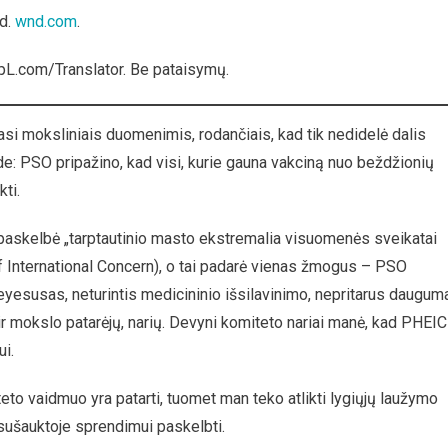
 d.
wnd.com
.
L.com/Translator. Be pataisymų.
ji
asi moksliniais duomenimis, rodančiais, kad tik nedidelė dalis
de: PSO pripažino, kad visi, kurie gauna vakciną nuo beždžionių
ti.
paskelbė „tarptautinio masto ekstremalia visuomenės sveikatai
f International Concern), o tai padarė vienas žmogus – PSO
esusas, neturintis medicininio išsilavinimo, nepritarus daugum
ir mokslo patarėjų, narių. Devyni komiteto nariai manė, kad PHEIC
ui.
teto vaidmuo yra patarti, tuomet man teko atlikti lygiųjų laužymo
sušauktoje sprendimui paskelbti.