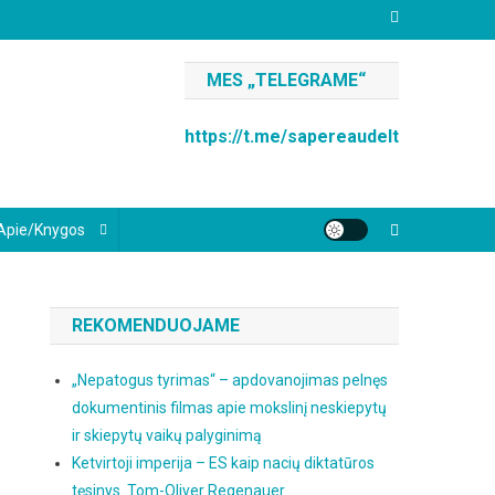
MES „TELEGRAME“
https://t.me/sapereaudelt
Apie/knygos
REKOMENDUOJAME
„Nepatogus tyrimas“ – apdovanojimas pelnęs
dokumentinis filmas apie mokslinį neskiepytų
ir skiepytų vaikų palyginimą
Ketvirtoji imperija – ES kaip nacių diktatūros
tęsinys. Tom-Oliver Regenauer