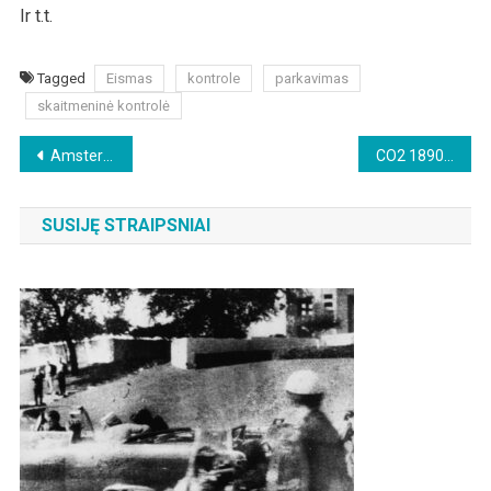
Ir t.t.
Tagged
Eismas
kontrole
parkavimas
skaitmeninė kontrolė
Beitragsnavigation
Amsterdamo žydų medžioklė
CO2 1890: 0,04% – CO2 2024: 0,04% – „Klimato mokestis visiems!“
SUSIJĘ STRAIPSNIAI