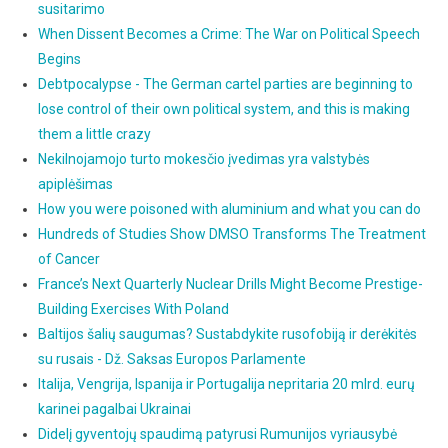
susitarimo
When Dissent Becomes a Crime: The War on Political Speech
Begins
Debtpocalypse - The German cartel parties are beginning to
lose control of their own political system, and this is making
them a little crazy
Nekilnojamojo turto mokesčio įvedimas yra valstybės
apiplėšimas
How you were poisoned with aluminium and what you can do
Hundreds of Studies Show DMSO Transforms The Treatment
of Cancer
France’s Next Quarterly Nuclear Drills Might Become Prestige-
Building Exercises With Poland
Baltijos šalių saugumas? Sustabdykite rusofobiją ir derėkitės
su rusais - Dž. Saksas Europos Parlamente
Italija, Vengrija, Ispanija ir Portugalija nepritaria 20 mlrd. eurų
karinei pagalbai Ukrainai
Didelį gyventojų spaudimą patyrusi Rumunijos vyriausybė