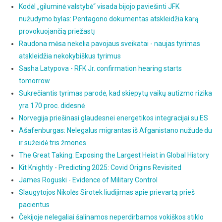
Kodėl „giluminė valstybė“ visada bijojo paviešinti JFK
nužudymo bylas: Pentagono dokumentas atskleidžia karą
provokuojančią priežastį
Raudona mėsa nekelia pavojaus sveikatai - naujas tyrimas
atskleidžia nekokybiškus tyrimus
Sasha Latypova - RFK Jr. confirmation hearing starts
tomorrow
Sukrečiantis tyrimas parodė, kad skiepytų vaikų autizmo rizika
yra 170 proc. didesnė
Norvegija priešinasi glaudesnei energetikos integracijai su ES
Ašafenburgas: Nelegalus migrantas iš Afganistano nužudė du
ir sužeidė tris žmones
The Great Taking: Exposing the Largest Heist in Global History
Kit Knightly - Predicting 2025: Covid Origins Revisited
James Roguski - Evidence of Military Control
Slaugytojos Nikolės Sirotek liudijimas apie prievartą prieš
pacientus
Čekijoje nelegaliai šalinamos neperdirbamos vokiškos stiklo