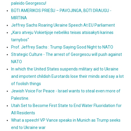
paleido Georgescu!
BŪTI AMERIKOS PRIEŠU – PAVOJINGA, BŪTI DRAUGU -
MIRTINA
Jeffrey Sachs Roaring Ukraine Speech At EU Parliament
„Karo atveju Vokietijoje nebeliks teisės atsisakyti karinės
tarnybos“
Prof. Jeffrey Sachs : Trump Saying Good Night to NATO
Strategic Culture - The arrest of Georgescu will push against
NATO
In which the United States suspends military aid to Ukraine
and impotent childish Eurotards lose their minds and say a lot
of foolish things
Jewish Voice For Peace - Israel wants to steal even more of
Palestine.
Utah Set to Become First State to End Water Fluoridation for
All Residents
What a speech! VP Vance speaks in Munich as Trump seeks
end to Ukraine war