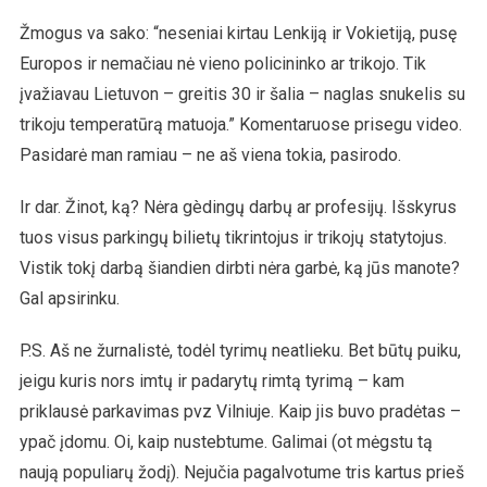
Žmogus va sako: “neseniai kirtau Lenkiją ir Vokietiją, pusę
Europos ir nemačiau nė vieno policininko ar trikojo. Tik
įvažiavau Lietuvon – greitis 30 ir šalia – naglas snukelis su
trikoju temperatūrą matuoja.” Komentaruose prisegu video.
Pasidarė man ramiau – ne aš viena tokia, pasirodo.
Ir dar. Žinot, ką? Nėra gèdingų darbų ar profesijų. Išskyrus
tuos visus parkingų bilietų tikrintojus ir trikojų statytojus.
Vistik tokį darbą šiandien dirbti nėra garbė, ką jūs manote?
Gal apsirinku.
P.S. Aš ne žurnalistė, todėl tyrimų neatlieku. Bet būtų puiku,
jeigu kuris nors imtų ir padarytų rimtą tyrimą – kam
priklausė parkavimas pvz Vilniuje. Kaip jis buvo pradėtas –
ypač įdomu. Oi, kaip nustebtume. Galimai (ot mėgstu tą
naują populiarų žodį). Nejučia pagalvotume tris kartus prieš