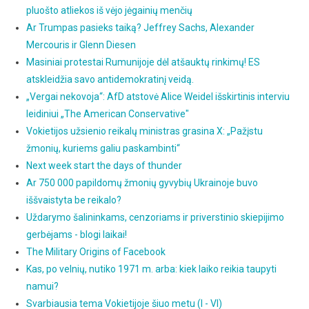
pluošto atliekos iš vėjo jėgainių menčių
Ar Trumpas pasieks taiką? Jeffrey Sachs, Alexander
Mercouris ir Glenn Diesen
Masiniai protestai Rumunijoje dėl atšauktų rinkimų! ES
atskleidžia savo antidemokratinį veidą.
„Vergai nekovoja“: AfD atstovė Alice Weidel išskirtinis interviu
leidiniui „The American Conservative"
Vokietijos užsienio reikalų ministras grasina X: „Pažįstu
žmonių, kuriems galiu paskambinti“
Next week start the days of thunder
Ar 750 000 papildomų žmonių gyvybių Ukrainoje buvo
iššvaistyta be reikalo?
Uždarymo šalininkams, cenzoriams ir priverstinio skiepijimo
gerbėjams - blogi laikai!
The Military Origins of Facebook
Kas, po velnių, nutiko 1971 m. arba: kiek laiko reikia taupyti
namui?
Svarbiausia tema Vokietijoje šiuo metu (I - VI)