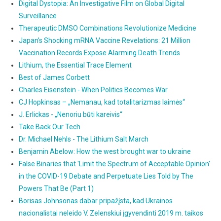
Digital Dystopia: An Investigative Film on Global Digital
Surveillance
Therapeutic DMSO Combinations Revolutionize Medicine
Japan’s Shocking mRNA Vaccine Revelations: 21 Million
Vaccination Records Expose Alarming Death Trends
Lithium, the Essential Trace Element
Best of James Corbett
Charles Eisenstein - When Politics Becomes War
CJ Hopkinsas – „Nemanau, kad totalitarizmas laimės“
J. Erlickas - „Nenoriu būti kareivis“
Take Back Our Tech
Dr. Michael Nehls - The Lithium Salt March
Benjamin Abelow: How the west brought war to ukraine
False Binaries that 'Limit the Spectrum of Acceptable Opinion'
in the COVID-19 Debate and Perpetuate Lies Told by The
Powers That Be (Part 1)
Borisas Johnsonas dabar pripažįsta, kad Ukrainos
nacionalistai neleido V. Zelenskiui įgyvendinti 2019 m. taikos