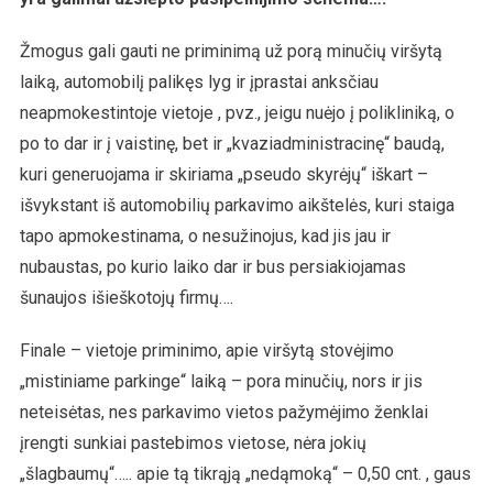
Žmogus gali gauti ne priminimą už porą minučių viršytą
laiką, automobilį palikęs lyg ir įprastai anksčiau
neapmokestintoje vietoje , pvz., jeigu nuėjo į polikliniką, o
po to dar ir į vaistinę, bet ir „kvaziadministracinę“ baudą,
kuri generuojama ir skiriama „pseudo skyrėjų“ iškart –
išvykstant iš automobilių parkavimo aikštelės, kuri staiga
tapo apmokestinama, o nesužinojus, kad jis jau ir
nubaustas, po kurio laiko dar ir bus persiakiojamas
šunaujos išieškotojų firmų….
Finale – vietoje priminimo, apie viršytą stovėjimo
„mistiniame parkinge“ laiką – pora minučių, nors ir jis
neteisėtas, nes parkavimo vietos pažymėjimo ženklai
įrengti sunkiai pastebimos vietose, nėra jokių
„šlagbaumų“….. apie tą tikrąją „nedąmoką“ – 0,50 cnt. , gaus