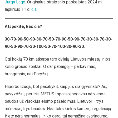
Jurga Lago
. Originalus straipsnis paskelbtas 2024 m.
lapkričio 11 d.
čia
.
Atspėkite, kas čia?
30-70-90-50-90-30-70-50-70-90-50-90-70-30-30-70-30-
90-50-90-70-30-100-50-70-100-30-90-30.
Ogi kokių 70 km atkarpa tarp dviejų Lietuvos miestų ir jos
kelio greičio ženklai. O dar pabaigoj – parkavimas,
brangesnis, nei Paryžiuj.
Hiperbolizuoju, bet pasakykit, kaip jūs čia gyvenate? Aš,
pavyzdžiui, per tris METUS Ispanijoj negavau nė vienos
baudos už visokius eismo pažeidimus. Lietuvoj – trys
mėnesiai, trys baudos. Nes toks kiekis kamerų, reguliacijų
ir etc nėra normalus. Ir, ko gero, tai nemažina avaringumo,