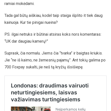
ramiai mokėdami.
Tada gal būtų aiškiau, kodėl taip staiga išplito it tiek daug
kainuoja. Kur tie pinigai nueina?
P.S. ilgai netruks ir būtinai atsiras koks nors komentaras:
“UK dar daugiau kamerų!”
Suprask, čia normalu. Jiems čia “tvarka” ir baigtas kriukis.
Jie “ne iš kaimo, ne žemesnių pajamų”. Ant tokių galima po
700 Foxpay sukalti, jie neš tą kryžių išsišiepę.