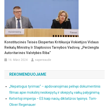
Konstitucinės Teisės Ekspertas Kritikuoja Vokietijos Vidaus
Reikalų Ministrę Ir Slaptosios Tarnybos Vadovą: „Peržengta
Autoritarinės Valstybės Riba“
16. März 2024
sapereaude
REKOMENDUOJAME
„Nepatogus tyrimas“ – apdovanojimas pelnęs dokumentinis
filmas apie mokslinį neskiepytų ir skiepytų vaikų palyginimą
Ketvirtoji imperija – ES kaip nacių diktatūros tęsinys. Tom-
Oliver Regenauer