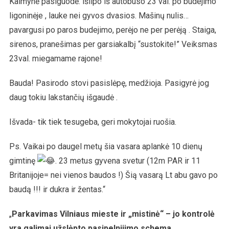
Kaimynė pasiguodė: išlipo iš autobuso 23 val. po budejimo
ligoninėje , lauke nei gyvos dvasios. Mašinų nulis…
pavargusi po paros budejimo, perėjo ne per perėją . Staiga,
sirenos, pranešimas per garsiakalbį “sustokite!” Veiksmas
23val. miegamame rajone!
Bauda! Pasirodo stovi pasislėpę, medžioja. Pasigyrė jog
daug tokiu lakstančių išgaudė .
Išvada- tik tiek tesugeba, geri mokytojai ruošia.
Ps. Vaikai po daugel metų šia vasara aplankė 10 dienų
gimtinę
. 23 metus gyvena svetur (12m PAR ir 11
Britanijoje= nei vienos baudos !) Šią vasarą Lt abu gavo po
baudą !!! ir dukra ir žentas.“
„
Parkavimas Vilniaus mieste ir „mistinė“ – jo kontrolė
yra galimai užslėpto pasipelnijimo schema….