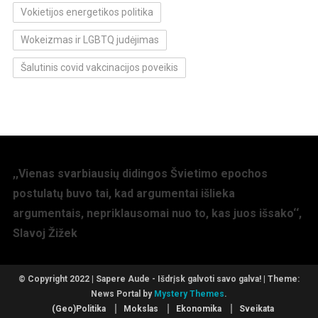
Vokietijos energetikos politika
Wokeizmas ir LGBTQ judėjimas
Šalutinis covid vakcinacijos poveikis
,,Vienas svarbiausių didingos Švietimo epochos
postulatų buvo tai, kad argumentai išlieka
argumentais, nepriklausomai nuo to, kas juos išsako‘‘,
Slavoj Žižek
© Copyright 2022 | Sapere Aude - Išdrįsk galvoti savo galva!
|
Theme:
News Portal by
Mystery Themes
.
(Geo)Politika
Mokslas
Ekonomika
Sveikata