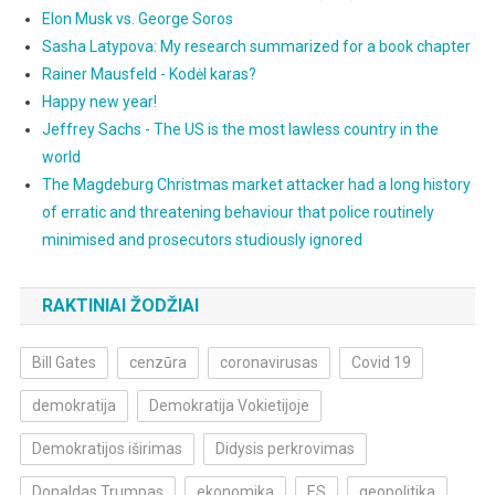
Elon Musk vs. George Soros
Sasha Latypova: My research summarized for a book chapter
Rainer Mausfeld - Kodėl karas?
Happy new year!
Jeffrey Sachs - The US is the most lawless country in the
world
The Magdeburg Christmas market attacker had a long history
of erratic and threatening behaviour that police routinely
minimised and prosecutors studiously ignored
RAKTINIAI ŽODŽIAI
Bill Gates
cenzūra
coronavirusas
Covid 19
demokratija
Demokratija Vokietijoje
Demokratijos iširimas
Didysis perkrovimas
Donaldas Trumpas
ekonomika
ES
geopolitika