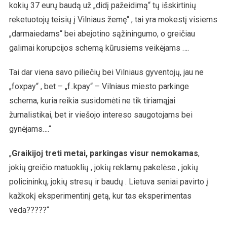
kokių 37 eurų baudą už „didį pažeidimą“ tų išskirtinių
reketuotojų teisių į Vilniaus žemę“ , tai yra mokestį visiems
„darmaiedams“ bei abejotino sąžiningumo, o greičiau
galimai korupcijos schemą kūrusiems veikėjams ….
Tai dar viena savo piliečių bei Vilniaus gyventojų, jau ne
„foxpay“ , bet – „f..kpay“ – Vilniaus miesto parkinge
schema, kuria reikia susidomėti ne tik tiriamąjai
žurnalistikai, bet ir viešojo intereso saugotojams bei
gynėjams….“
„
Graikijoj treti metai, parkingas visur nemokamas
,
jokių greičio matuoklių , jokių reklamų pakelėse , jokių
policininkų, jokių stresų ir baudų . Lietuva seniai pavirto į
kažkokį eksperimentinį getą, kur tas eksperimentas
veda?????“