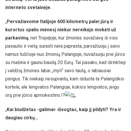
interneto svetainėje.
„
Pervažiavome Italijoje 600 kilometrų palei jūrą ir
kurortus spalio mėnesį niekur nereikėjo mokėti už
parkavimą
, net Tropėjoje, kur žmonės suvažiavę iš viso
pasaulio ir vietą surasti nėra paprasta, parvažiuoju į savo
namus tuščioje nuo žmonių Palangoje, nuvažiuoju prie jūros
su mašina ir gaunu baudą 20 Eurų. Tai pasako, kad išrinktieji
į valdžią žmonės labai ,,myli“ savo tautą, o labiausiai
pinigus. Tik niekaip nesuprantu, kam išduota ta Palangiškio
kortelė, ale lengvatos Palangoje, kokios lengvatos, jeigu
orą prie jūros apmokestino.!?
„
„
Kai biudžetas -galimai- išvogtas, kaip jį pildyti? Yra ir
daugiau cirkų…