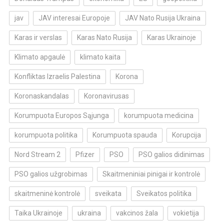
jav
JAV interesai Europoje
JAV Nato Rusija Ukraina
Karas ir verslas
Karas Nato Rusija
Karas Ukrainoje
Klimato apgaulė
klimato kaita
Konfliktas Izraelis Palestina
Korona
Koronaskandalas
Koronavirusas
Korumpuota Europos Sąjunga
korumpuota medicina
korumpuota politika
Korumpuota spauda
Korupcija
Nord Stream 2
Pfizer
PSO
PSO galios didinimas
PSO galios užgrobimas
Skaitmeniniai pinigai ir kontrolė
skaitmeninė kontrolė
sveikata
Sveikatos politika
Taika Ukrainoje
ukraina
vakcinos žala
vokietija