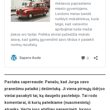
Pastaba sapereaude: Panašu, kad Jurga savo
pranešimu pataikė į dešimtuką. Ji viena pirmųjų išdrįso
viešai pasakyti tai, ką daugelis pastebėjo. Tai rodo
komentarai, iš kurių pateikiame (nuasmenintą)
atranką. Verta juos atidžiau panagrinėti Jurgos