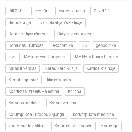
Bill Gates
cenzūra
coronavirusas
Covid 19
demokratija
Demokratija Vokietijoje
Demokratijos iširimas
Didysis perkrovimas
Donaldas Trumpas
ekonomika
ES
geopolitika
jav
JAV interesai Europoje
JAV Nato Rusija Ukraina
Karas ir verslas
Karas Nato Rusija
Karas Ukrainoje
Klimato apgaulė
klimato kaita
Konfliktas Izraelis Palestina
Korona
Koronaskandalas
Koronavirusas
Korumpuota Europos Sąjunga
korumpuota medicina
korumpuota politika
Korumpuota spauda
Korupcija