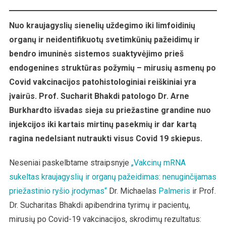
Vakcinos
Pažeidžia
Kraujagysles
Nuo kraujagyslių sienelių uždegimo iki limfoidinių
Ir
organų ir neidentifikuotų svetimkūnių pažeidimų ir
Organus
bendro imuninės sistemos suaktyvėjimo prieš
endogenines struktūras požymių – mirusių asmenų po
Covid vakcinacijos patohistologiniai reiškiniai yra
įvairūs. Prof. Sucharit Bhakdi patologo Dr. Arne
Burkhardto išvadas sieja su priežastine grandine nuo
injekcijos iki kartais mirtinų pasekmių ir dar kartą
ragina nedelsiant nutraukti visus Covid 19 skiepus.
Neseniai paskelbtame straipsnyje
„Vakcinų mRNA
sukeltas kraujagyslių ir organų pažeidimas: nenuginčijamas
priežastinio ryšio įrodymas“
Dr. Michaelas
Palmeris
ir Prof.
Dr. Sucharitas Bhakdi apibendrina tyrimų ir pacientų,
mirusių po Covid-19 vakcinacijos, skrodimų rezultatus: