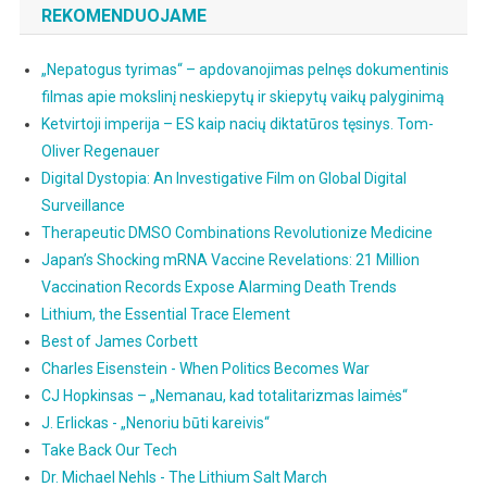
REKOMENDUOJAME
„Nepatogus tyrimas“ – apdovanojimas pelnęs dokumentinis
filmas apie mokslinį neskiepytų ir skiepytų vaikų palyginimą
Ketvirtoji imperija – ES kaip nacių diktatūros tęsinys. Tom-
Oliver Regenauer
Digital Dystopia: An Investigative Film on Global Digital
Surveillance
Therapeutic DMSO Combinations Revolutionize Medicine
Japan’s Shocking mRNA Vaccine Revelations: 21 Million
Vaccination Records Expose Alarming Death Trends
Lithium, the Essential Trace Element
Best of James Corbett
Charles Eisenstein - When Politics Becomes War
CJ Hopkinsas – „Nemanau, kad totalitarizmas laimės“
J. Erlickas - „Nenoriu būti kareivis“
Take Back Our Tech
Dr. Michael Nehls - The Lithium Salt March