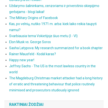
Uždarymo šalininkams, cenzoriams ir priverstinio skiepijimo
gerbėjams - blogi laikai!
The Military Origins of Facebook
Kas, po velnių, nutiko 1971 m. arba: kiek laiko reikia taupyti
namui?
Svarbiausia tema Vokietijoje šiuo metu (I - VI)
Elon Musk vs. George Soros
Sasha Latypova: My research summarized for a book chapter
Rainer Mausfeld - Kodėl karas?
Happy new year!
Jeffrey Sachs - The US is the most lawless country in the
world
The Magdeburg Christmas market attacker had a long history
of erratic and threatening behaviour that police routinely
minimised and prosecutors studiously ignored
RAKTINIAI ŽODŽIAI