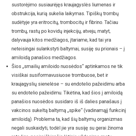
sustorėjimo susiaurėjęs kraujagyslės liumenas ir
obstrukcija, kurią sukelia laikymas. Tipiškų trombų
sudėtyje yra eritrocitų, trombocitų ir fibrino. Tačiau
trombų, rastų po kovidų injekcijų, atveju, matyt,
dalyvauja kitos medžiagos, įtariame, kad tai yra
neteisingai sulankstyti baltymai, susiję su prionais – į
amiloidą panašios medžiagos.
Šios „smailių amiloido nuosėdos“ aptinkamos ne tik
visiškai susiformavusiuose trombuose, bet ir
kraujagyslių sienelėse – su endotelio pažeidimu arba
su endotelio pažeidimu. Tikėtina, kad šios į amiloidą
panašios nuosėdos susidaro iš iš dalies panašaus į
vakcinos sukeltą baltymą „spike“ (vadinamąjį funkcinį
amiloidą). Problema ta, kad šių baltymų organizmas
negali suskaidyti, todėl jie yra susiję su gerai žinoma