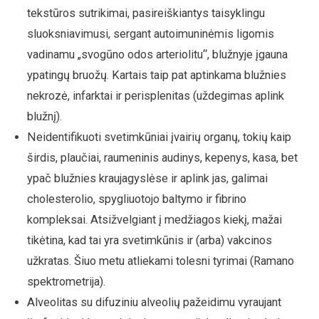
tekstūros sutrikimai, pasireiškiantys taisyklingu
sluoksniavimusi, sergant autoimuninėmis ligomis
vadinamu „svogūno odos arteriolitu“, blužnyje įgauna
ypatingų bruožų. Kartais taip pat aptinkama blužnies
nekrozė, infarktai ir perisplenitas (uždegimas aplink
blužnį).
Neidentifikuoti svetimkūniai įvairių organų, tokių kaip
širdis, plaučiai, raumeninis audinys, kepenys, kasa, bet
ypač blužnies kraujagyslėse ir aplink jas, galimai
cholesterolio, spygliuotojo baltymo ir fibrino
kompleksai. Atsižvelgiant į medžiagos kiekį, mažai
tikėtina, kad tai yra svetimkūnis ir (arba) vakcinos
užkratas. Šiuo metu atliekami tolesni tyrimai (Ramano
spektrometrija).
Alveolitas su difuziniu alveolių pažeidimu vyraujant