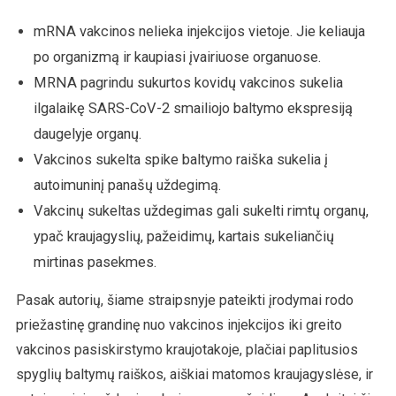
mRNA vakcinos nelieka injekcijos vietoje. Jie keliauja
po organizmą ir kaupiasi įvairiuose organuose.
MRNA pagrindu sukurtos kovidų vakcinos sukelia
ilgalaikę SARS-CoV-2 smailiojo baltymo ekspresiją
daugelyje organų.
Vakcinos sukelta spike baltymo raiška sukelia į
autoimuninį panašų uždegimą.
Vakcinų sukeltas uždegimas gali sukelti rimtų organų,
ypač kraujagyslių, pažeidimų, kartais sukeliančių
mirtinas pasekmes.
Pasak autorių, šiame straipsnyje pateikti įrodymai rodo
priežastinę grandinę nuo vakcinos injekcijos iki greito
vakcinos pasiskirstymo kraujotakoje, plačiai paplitusios
spyglių baltymų raiškos, aiškiai matomos kraujagyslėse, ir