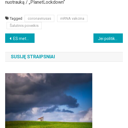
nuotrauką / „PlanetLockdown“
Tagged
coronavirusas
mRNA vakcina
Šalutinis poveikis
Beitragsnavigation
ES metalo pramonė žlunga
Jei politikai dėl „Corona“ krizės bent jau meluotų!
SUSIJĘ STRAIPSNIAI