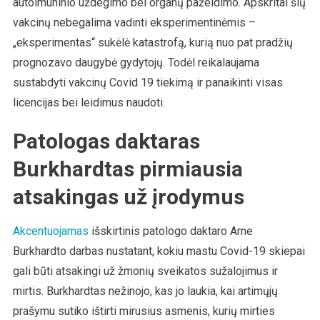
autoimuninio uždegimo bei organų pažeidimo. Apskritai šių
vakcinų nebegalima vadinti eksperimentinėmis –
„eksperimentas“ sukėlė katastrofą, kurią nuo pat pradžių
prognozavo daugybė gydytojų. Todėl reikalaujama
sustabdyti vakcinų Covid 19 tiekimą ir panaikinti visas
licencijas bei leidimus naudoti.
Patologas daktaras
Burkhardtas pirmiausia
atsakingas už įrodymus
Akcentuojamas
išskirtinis patologo daktaro Arne
Burkhardto darbas nustatant, kokiu mastu Covid-19 skiepai
gali būti atsakingi už žmonių sveikatos sužalojimus ir
mirtis. Burkhardtas nežinojo, kas jo laukia, kai artimųjų
prašymu sutiko ištirti mirusius asmenis, kurių mirties