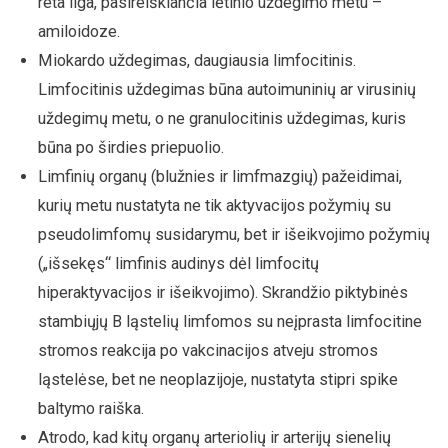
reta liga, pasireiškiančia lėtinio uždegimo metu –
amiloidoze.
Miokardo uždegimas, daugiausia limfocitinis.
Limfocitinis uždegimas būna autoimuninių ar virusinių
uždegimų metu, o ne granulocitinis uždegimas, kuris
būna po širdies priepuolio.
Limfinių organų (blužnies ir limfmazgių) pažeidimai,
kurių metu nustatyta ne tik aktyvacijos požymių su
pseudolimfomų susidarymu, bet ir išeikvojimo požymių
(„išsekęs“ limfinis audinys dėl limfocitų
hiperaktyvacijos ir išeikvojimo). Skrandžio piktybinės
stambiųjų B ląstelių limfomos su neįprasta limfocitine
stromos reakcija po vakcinacijos atveju stromos
ląstelėse, bet ne neoplazijoje, nustatyta stipri spike
baltymo raiška.
Atrodo, kad kitų organų arteriolių ir arterijų sienelių