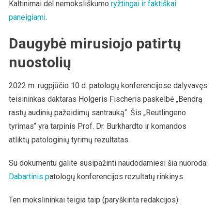
Kaltinimai dėl nemoksliškumo
ryžtingai ir faktiškai
paneigiami
.
Daugybė mirusiojo patirtų
nuostolių
2022 m. rugpjūčio 10 d. patologų konferencijose dalyvavęs
teisininkas daktaras Holgeris Fischeris paskelbė „Bendrą
rastų audinių pažeidimų santrauką“. Šis „Reutlingeno
tyrimas“ yra tarpinis Prof. Dr. Burkhardto ir komandos
atliktų patologinių tyrimų rezultatas.
Su dokumentu galite susipažinti naudodamiesi šia nuoroda:
Dabartinis p
atologų konferencijos rezultatų rinkinys.
Ten mokslininkai teigia taip (paryškinta redakcijos):