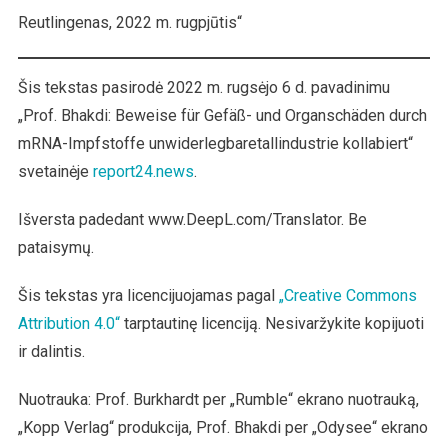
Reutlingenas, 2022 m. rugpjūtis“
Šis tekstas pasirodė 2022 m. rugsėjo 6 d. pavadinimu
„Prof. Bhakdi: Beweise für Gefäß- und Organschäden durch
mRNA-Impfstoffe unwiderlegbaretallindustrie kollabiert“
svetainėje
report24.news
.
Išversta padedant www.DeepL.com/Translator. Be
pataisymų.
Šis tekstas yra licencijuojamas pagal
„Creative Commons
Attribution 4.0“
tarptautinę licenciją. Nesivaržykite kopijuoti
ir dalintis.
Nuotrauka: Prof. Burkhardt per „Rumble“ ekrano nuotrauką,
„Kopp Verlag“ produkcija, Prof. Bhakdi per „Odysee“ ekrano