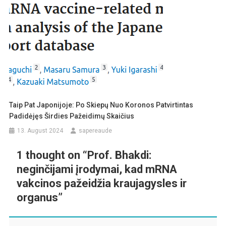
Taip Pat Japonijoje: Po Skiepų Nuo Koronos Patvirtintas
Padidėjęs Širdies Pažeidimų Skaičius
13. August 2024
sapereaude
1 thought on “
Prof. Bhakdi:
neginčijami įrodymai, kad mRNA
vakcinos pažeidžia kraujagysles ir
organus
”