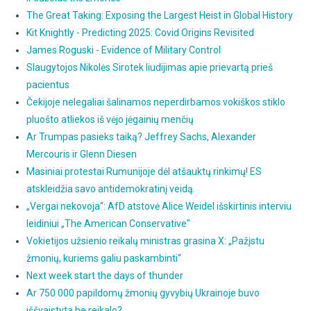
The Great Taking: Exposing the Largest Heist in Global History
Kit Knightly - Predicting 2025: Covid Origins Revisited
James Roguski - Evidence of Military Control
Slaugytojos Nikolės Sirotek liudijimas apie prievartą prieš
pacientus
Čekijoje nelegaliai šalinamos neperdirbamos vokiškos stiklo
pluošto atliekos iš vėjo jėgainių menčių
Ar Trumpas pasieks taiką? Jeffrey Sachs, Alexander
Mercouris ir Glenn Diesen
Masiniai protestai Rumunijoje dėl atšauktų rinkimų! ES
atskleidžia savo antidemokratinį veidą.
„Vergai nekovoja“: AfD atstovė Alice Weidel išskirtinis interviu
leidiniui „The American Conservative"
Vokietijos užsienio reikalų ministras grasina X: „Pažįstu
žmonių, kuriems galiu paskambinti“
Next week start the days of thunder
Ar 750 000 papildomų žmonių gyvybių Ukrainoje buvo
iššvaistyta be reikalo?