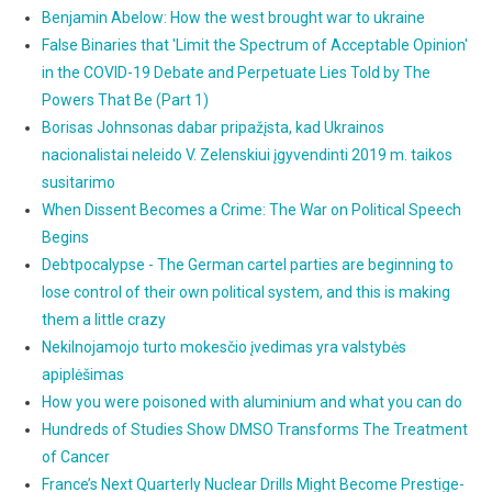
Benjamin Abelow: How the west brought war to ukraine
False Binaries that 'Limit the Spectrum of Acceptable Opinion'
in the COVID-19 Debate and Perpetuate Lies Told by The
Powers That Be (Part 1)
Borisas Johnsonas dabar pripažįsta, kad Ukrainos
nacionalistai neleido V. Zelenskiui įgyvendinti 2019 m. taikos
susitarimo
When Dissent Becomes a Crime: The War on Political Speech
Begins
Debtpocalypse - The German cartel parties are beginning to
lose control of their own political system, and this is making
them a little crazy
Nekilnojamojo turto mokesčio įvedimas yra valstybės
apiplėšimas
How you were poisoned with aluminium and what you can do
Hundreds of Studies Show DMSO Transforms The Treatment
of Cancer
France’s Next Quarterly Nuclear Drills Might Become Prestige-