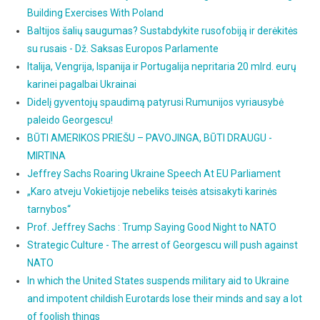
Building Exercises With Poland
Baltijos šalių saugumas? Sustabdykite rusofobiją ir derėkitės
su rusais - Dž. Saksas Europos Parlamente
Italija, Vengrija, Ispanija ir Portugalija nepritaria 20 mlrd. eurų
karinei pagalbai Ukrainai
Didelį gyventojų spaudimą patyrusi Rumunijos vyriausybė
paleido Georgescu!
BŪTI AMERIKOS PRIEŠU – PAVOJINGA, BŪTI DRAUGU -
MIRTINA
Jeffrey Sachs Roaring Ukraine Speech At EU Parliament
„Karo atveju Vokietijoje nebeliks teisės atsisakyti karinės
tarnybos“
Prof. Jeffrey Sachs : Trump Saying Good Night to NATO
Strategic Culture - The arrest of Georgescu will push against
NATO
In which the United States suspends military aid to Ukraine
and impotent childish Eurotards lose their minds and say a lot
of foolish things