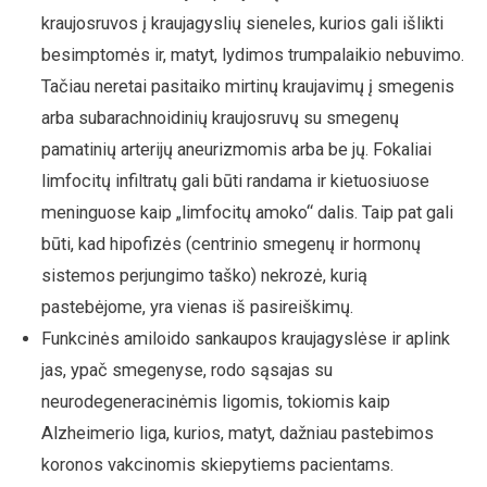
kraujosruvos į kraujagyslių sieneles, kurios gali išlikti
besimptomės ir, matyt, lydimos trumpalaikio nebuvimo.
Tačiau neretai pasitaiko mirtinų kraujavimų į smegenis
arba subarachnoidinių kraujosruvų su smegenų
pamatinių arterijų aneurizmomis arba be jų. Fokaliai
limfocitų infiltratų gali būti randama ir kietuosiuose
meninguose kaip „limfocitų amoko“ dalis. Taip pat gali
būti, kad hipofizės (centrinio smegenų ir hormonų
sistemos perjungimo taško) nekrozė, kurią
pastebėjome, yra vienas iš pasireiškimų.
Funkcinės amiloido sankaupos kraujagyslėse ir aplink
jas, ypač smegenyse, rodo sąsajas su
neurodegeneracinėmis ligomis, tokiomis kaip
Alzheimerio liga, kurios, matyt, dažniau pastebimos
koronos vakcinomis skiepytiems pacientams.