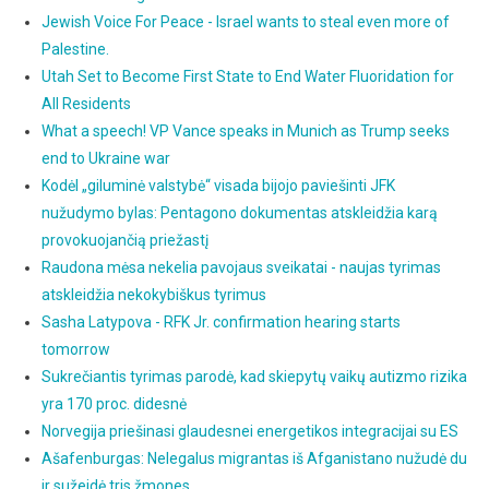
Jewish Voice For Peace - Israel wants to steal even more of
Palestine.
Utah Set to Become First State to End Water Fluoridation for
All Residents
What a speech! VP Vance speaks in Munich as Trump seeks
end to Ukraine war
Kodėl „giluminė valstybė“ visada bijojo paviešinti JFK
nužudymo bylas: Pentagono dokumentas atskleidžia karą
provokuojančią priežastį
Raudona mėsa nekelia pavojaus sveikatai - naujas tyrimas
atskleidžia nekokybiškus tyrimus
Sasha Latypova - RFK Jr. confirmation hearing starts
tomorrow
Sukrečiantis tyrimas parodė, kad skiepytų vaikų autizmo rizika
yra 170 proc. didesnė
Norvegija priešinasi glaudesnei energetikos integracijai su ES
Ašafenburgas: Nelegalus migrantas iš Afganistano nužudė du
ir sužeidė tris žmones