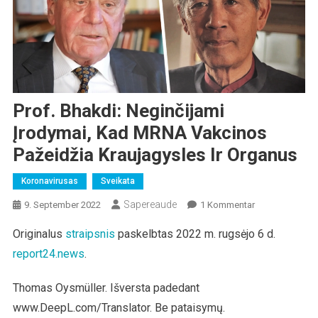
Prof. Bhakdi: Neginčijami
Įrodymai, Kad MRNA Vakcinos
Pažeidžia Kraujagysles Ir Organus
Koronavirusas
Sveikata
Sapereaude
Zu
9. September 2022
1 Kommentar
Prof.
Originalus
straip
snis
paskelbtas 2022 m. rugsėjo 6 d.
Bhakdi:
report24.news
.
Neginčijami
Įrodymai,
Kad
Thomas Oysmüller. Išversta padedant
MRNA
www.DeepL.com/Translator. Be pataisymų.