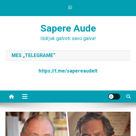
Skip
to
content
Sapere Aude
Išdrįsk galvoti savo galva!
MES „TELEGRAME“
https://t.me/sapereaudelt