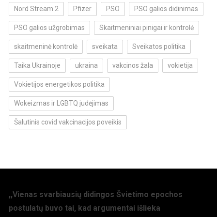
Nord Stream 2
Pfizer
PSO
PSO galios didinimas
PSO galios užgrobimas
Skaitmeniniai pinigai ir kontrolė
skaitmeninė kontrolė
sveikata
Sveikatos politika
Taika Ukrainoje
ukraina
vakcinos žala
vokietija
Vokietijos energetikos politika
Wokeizmas ir LGBTQ judėjimas
Šalutinis covid vakcinacijos poveikis
,,Vienas svarbiausių didingos Švietimo epochos
postulatų buvo tai, kad argumentai išlieka