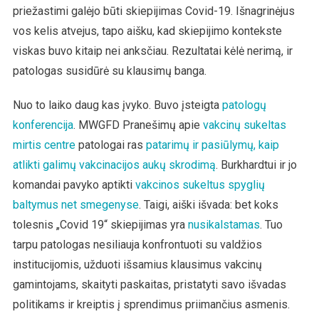
priežastimi galėjo būti skiepijimas Covid-19. Išnagrinėjus
vos kelis atvejus, tapo aišku, kad skiepijimo kontekste
viskas buvo kitaip nei anksčiau. Rezultatai kėlė nerimą, ir
patologas susidūrė su klausimų banga.
Nuo to laiko daug kas įvyko. Buvo įsteigta
patologų
konferencija
. MWGFD Pranešimų apie
vakcinų sukeltas
mirtis centre
patologai ras
patarimų ir pasiūlymų, kaip
atlikti galimų vakcinacijos aukų skrodimą
. Burkhardtui ir jo
komandai pavyko aptikti
vakcinos sukeltus spyglių
baltymus net smegenyse
. Taigi, aiški išvada: bet koks
tolesnis „Covid 19“ skiepijimas yra
nusikalstamas
. Tuo
tarpu patologas nesiliauja konfrontuoti su valdžios
institucijomis, užduoti išsamius klausimus vakcinų
gamintojams, skaityti paskaitas, pristatyti savo išvadas
politikams ir kreiptis į sprendimus priimančius asmenis.