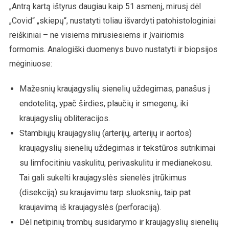
„Antrą kartą ištyrus daugiau kaip 51 asmenį, mirusį dėl
„Covid“ „skiepų“, nustatyti toliau išvardyti patohistologiniai
reiškiniai – ne visiems mirusiesiems ir įvairiomis
formomis. Analogiški duomenys buvo nustatyti ir biopsijos
mėginiuose:
Mažesnių kraujagyslių sienelių uždegimas, panašus į
endotelitą, ypač širdies, plaučių ir smegenų, iki
kraujagyslių obliteracijos.
Stambiųjų kraujagyslių (arterijų, arterijų ir aortos)
kraujagyslių sienelių uždegimas ir tekstūros sutrikimai
su limfocitiniu vaskulitu, perivaskulitu ir medianekosu.
Tai gali sukelti kraujagyslės sienelės įtrūkimus
(disekciją) su kraujavimu tarp sluoksnių, taip pat
kraujavimą iš kraujagyslės (perforaciją).
Dėl netipinių trombų susidarymo ir kraujagyslių sienelių