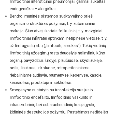
limfocitinei intersticinei pneumonijai, galimai sukeltas
endogeniškai – alergiškai.
Bendro imuninės sistemos suaktyvėjimo prieš
organizmo struktūras požymiai, t. y. autoimuninė
reakcija. Šiuo atveju kartais folikuliniai, t. y. mazginiai
limfocitiniai infiltratai aptinkami netipinėse vietose, t. y.
už limfagyslių ribų („limfocitų amokas“). Tokių vietinių
limfocitinių uždegimų rasta daugelyje nelimfinių kūno
organų, pavyzdžiui, širdyje, plaučiuose, skydliaukėje,
seilių liaukose, inkstuose, retroperitoniniame
riebaliniame audinyje, raumenyse, kepenyse, kasoje,
kiaušidėse, prostatoje ir sėklidėse.
Smegenyse nustatyta su transfekcija susijusio
limfocitinio encefalito, limfocitinio vaskulito ir
intracerebrinių bei subarachnoidinių kraujagyslių
židininės destrukcijos požymių. Pastebimos nedidelės