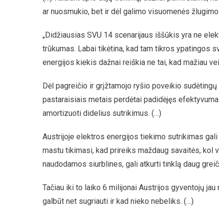
ar nuosmukio, bet ir dėl galimo visuomenės žlugimo.
„Didžiausias SVU 14 scenarijaus iššūkis yra ne elekt
trūkumas. Labai tikėtina, kad tam tikros ypatingos s
energijos kiekis dažnai reiškia ne tai, kad mažiau veik
Dėl pagreičio ir grįžtamojo ryšio poveikio sudėtingų
pastaraisiais metais perdėtai padidėjęs efektyvumas, 
amortizuoti didelius sutrikimus. (…)
Austrijoje elektros energijos tiekimo sutrikimas gal
mastu tikimasi, kad prireiks maždaug savaitės, kol vis
naudodamos siurblines, gali atkurti tinklą daug greiči
Tačiau iki to laiko 6 milijonai Austrijos gyventojų ja
galbūt net sugriauti ir kad nieko nebeliks. (…)