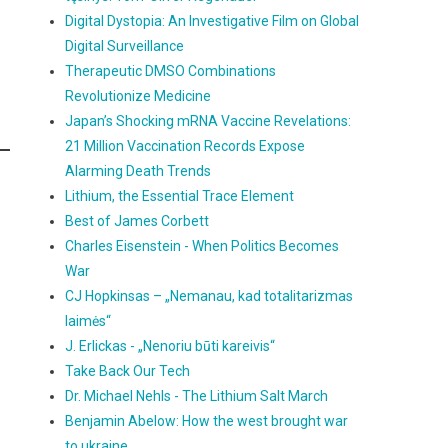
Digital Dystopia: An Investigative Film on Global
Digital Surveillance
Therapeutic DMSO Combinations
Revolutionize Medicine
Japan’s Shocking mRNA Vaccine Revelations:
21 Million Vaccination Records Expose
Alarming Death Trends
Lithium, the Essential Trace Element
Best of James Corbett
Charles Eisenstein - When Politics Becomes
War
CJ Hopkinsas – „Nemanau, kad totalitarizmas
laimės“
J. Erlickas - „Nenoriu būti kareivis“
Take Back Our Tech
Dr. Michael Nehls - The Lithium Salt March
Benjamin Abelow: How the west brought war
to ukraine