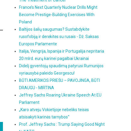
The Treatment of Cancer
France’s Next Quarterly Nuclear Drills Might
Become Prestige-Building Exercises With
Poland
Baltijos šalių saugumas? Sustabdykite
rusofobiją ir derėkitės su rusais - Dž. Saksas
Europos Parlamente
Italija, Vengrija, Ispanija ir Portugalija nepritaria
20 mlrd. eurų karinei pagalbai Ukrainai
Didelį gyventojų spaudimą patyrusi Rumunijos
vyriausybė paleido Georgescu!
BŪTI AMERIKOS PRIEŠU – PAVOJINGA, BŪTI
DRAUGU - MIRTINA
Jeffrey Sachs Roaring Ukraine Speech At EU
Parliament
„Karo atveju Vokietijoje nebeliks teisės
atsisakyti karinės tarnybos“
Prof. Jeffrey Sachs : Trump Saying Good Night