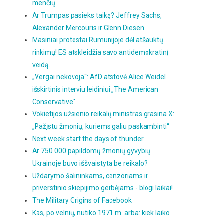
menčių
Ar Trumpas pasieks taiką? Jeffrey Sachs,
Alexander Mercouris ir Glenn Diesen
Masiniai protestai Rumunijoje dėl atšauktų
rinkimų! ES atskleidžia savo antidemokratinį
veidą.
„Vergai nekovoja“: AfD atstovė Alice Weidel
išskirtinis interviu leidiniui „The American
Conservative"
Vokietijos užsienio reikalų ministras grasina X:
„Pažįstu žmonių, kuriems galiu paskambinti“
Next week start the days of thunder
Ar 750 000 papildomų žmonių gyvybių
Ukrainoje buvo iššvaistyta be reikalo?
Uždarymo šalininkams, cenzoriams ir
priverstinio skiepijimo gerbėjams - blogi laikai!
The Military Origins of Facebook
Kas, po velnių, nutiko 1971 m. arba: kiek laiko