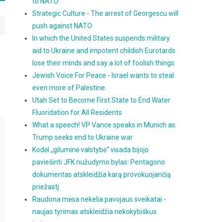
to NATO
Strategic Culture - The arrest of Georgescu will
push against NATO
In which the United States suspends military
aid to Ukraine and impotent childish Eurotards
lose their minds and say a lot of foolish things
s
Jewish Voice For Peace - Israel wants to steal
even more of Palestine.
Utah Set to Become First State to End Water
Fluoridation for All Residents
What a speech! VP Vance speaks in Munich as
Trump seeks end to Ukraine war
Kodėl „giluminė valstybė“ visada bijojo
paviešinti JFK nužudymo bylas: Pentagono
dokumentas atskleidžia karą provokuojančią
priežastį
Raudona mėsa nekelia pavojaus sveikatai -
naujas tyrimas atskleidžia nekokybiškus