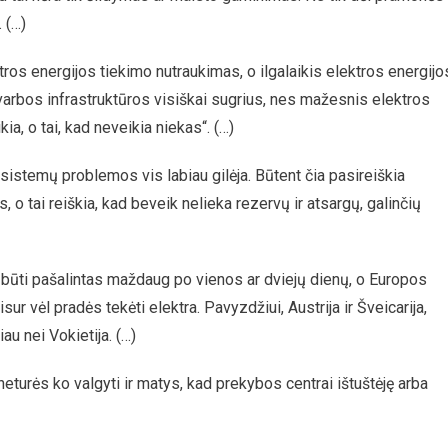
 (…)
ros energijos tiekimo nutraukimas, o ilgalaikis elektros energijo
varbos infrastruktūros visiškai sugrius, nes mažesnis elektros
ia, o tai, kad neveikia niekas“. (…)
 sistemų problemos vis labiau gilėja. Būtent čia pasireiškia
o tai reiškia, kad beveik nelieka rezervų ir atsargų, galinčių
i būti pašalintas maždaug po vienos ar dviejų dienų, o Europos
ur vėl pradės tekėti elektra. Pavyzdžiui, Austrija ir Šveicarija,
au nei Vokietija. (…)
u neturės ko valgyti ir matys, kad prekybos centrai ištuštėję arba