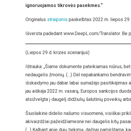
ignoruojamos tikrovės pasekmes.“
Originalus
strai
psnis
paskelbtas 2022 m. liepos 29 
Išversta padedant www.DeepL.com/Translator. Be 
(Liepos 29 d. krizės scenarijus)
Ištrauka: „Šiame dokumente pateikiamas niūrus, bet r
nedaugelis žmonių. (…) Dėl nepakankamo bendravim
išskaidymo jau dabar labai sumažėjo pasitikėjimas admin
jau aiškėja 2022 m. vasarą, Europos sankcijos duod
atsižvelgta į daugelį didžiulių šalutinių poveikių arb
Šiuolaikinė didelio našumo visuomenė, visiškai prikl
akivaizdžiai pažeidžiamesnė nei daugelis kitų pasaul
(…) Kalbant apie dujų tiekimą, dažnai pamirštama, ka