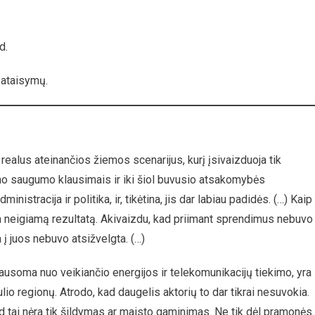
2022/23
M.
–
d.
Fikcija
Ar
pataisymų.
Netrukus
Realybė?
ealus ateinančios žiemos scenarijus, kurį įsivaizduoja tik
o saugumo klausimais ir iki šiol buvusio atsakomybės
istracija ir politika, ir, tikėtina, jis dar labiau padidės. (…) Kaip
a neigiamą rezultatą. Akivaizdu, kad priimant sprendimus nebuvo
a į juos nebuvo atsižvelgta. (…)
ausoma nuo veikiančio energijos ir telekomunikacijų tiekimo, yra
io regionų. Atrodo, kad daugelis aktorių to dar tikrai nesuvokia.
d tai nėra tik šildymas ar maisto gaminimas. Ne tik dėl pramonės