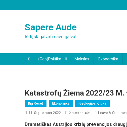
Skip
to
content
Sapere Aude
Išdrįsk galvoti savo galva!
(Geo)Politika
Mokslas
Ekonomika
Katastrofų Žiema 2022/23 M. –
Big Reset
Ekonomika
Ideologijos Kritika
Sapereaude
11. September 2022
Leave A Commen
Dramatiškas Austrijos krizių prevencijos draugi