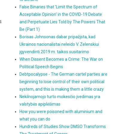
False Binaries that 'Limit the Spectrum of
Acceptable Opinion' in the COVID-19 Debate
s
and Perpetuate Lies Told by The Powers That
Be (Part 1)
Borisas Johnsonas dabar pripažįsta, kad
Ukrainos nacionalistai neleido V. Zelenskiui
įgyvendinti 2019 m. taikos susitarimo
When Dissent Becomes a Crime: The War on
Political Speech Begins
Debtpocalypse - The German cartel parties are
beginning to lose control of their own political
system, and this is making them a little crazy
Nekilnojamojo turto mokesčio įvedimas yra
valstybės apiplėšimas
How you were poisoned with aluminium and
what you can do
Hundreds of Studies Show DMSO Transforms