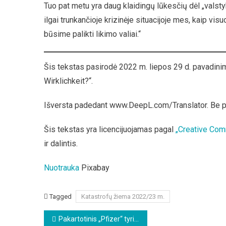
Tuo pat metu yra daug klaidingų lūkesčių dėl „valstyb
ilgai trunkančioje krizinėje situacijoje mes, kaip vi
būsime palikti likimo valiai.“
Šis tekstas pasirodė 2022 m. liepos 29 d. pavadini
Wirklichkeit?“.
Išversta padedant www.DeepL.com/Translator. Be 
Šis tekstas yra licencijuojamas pagal
„Creative Com
ir dalintis.
Nuotrauka
Pixabay
Tagged
Katastrofų žiema 2022/23 m.
Beitragsnavigation
Pakartotinis „Pfizer“ tyrimų vertinimas: aiškiai neigiamas naudos ir žalos santykis