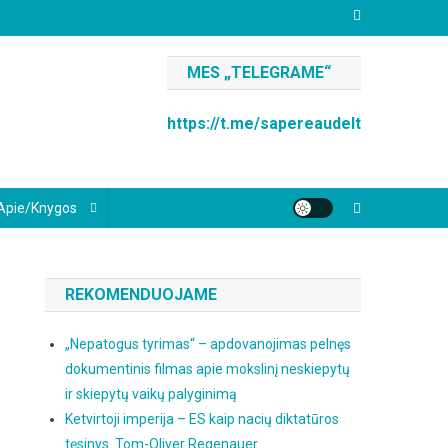
MES „TELEGRAME“
https://t.me/sapereaudelt
Apie/knygos
REKOMENDUOJAME
„Nepatogus tyrimas“ – apdovanojimas pelnęs
dokumentinis filmas apie mokslinį neskiepytų
ir skiepytų vaikų palyginimą
Ketvirtoji imperija – ES kaip nacių diktatūros
tęsinys. Tom-Oliver Regenauer