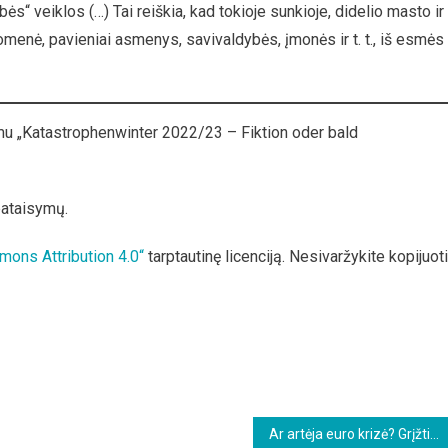
ės“ veiklos (…) Tai reiškia, kad tokioje sunkioje, didelio masto ir
suomenė, pavieniai asmenys, savivaldybės, įmonės ir t. t., iš esmės
mu „Katastrophenwinter 2022/23 – Fiktion oder bald
pataisymų.
mons Attribution 4.0“
tarptautinę licenciją. Nesivaržykite kopijuoti
Ar artėja euro krizė? Grįžti prie D-Mark, Schiĺling ir Lire?