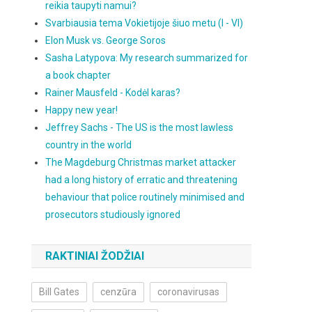
reikia taupyti namui?
Svarbiausia tema Vokietijoje šiuo metu (I - VI)
Elon Musk vs. George Soros
Sasha Latypova: My research summarized for
a book chapter
Rainer Mausfeld - Kodėl karas?
Happy new year!
Jeffrey Sachs - The US is the most lawless
country in the world
The Magdeburg Christmas market attacker
had a long history of erratic and threatening
behaviour that police routinely minimised and
prosecutors studiously ignored
RAKTINIAI ŽODŽIAI
Bill Gates
cenzūra
coronavirusas