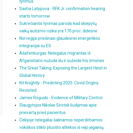
tyrimus
Sasha Latypova - RFK Jr. confirmation hearing
starts tomorrow
Sukrečiantis tyrimas parodė, kad skiepytų
vaikų autizmo rizika yra 170 proc. didesnė
Norvegija priešinasi glaudesnei energetikos
integracijai su ES
Ašafenburgas: Nelegalus migrantas iš
Afganistano nužudė du ir sužeidė tris žmones
The Great Taking: Exposing the Largest Heist in
Global History
Kit Knightly - Predicting 2025: Covid Origins
Revisited
James Roguski - Evidence of Military Control
Slaugytojos Nikolės Sirotek liudijimas apie
prievartą prieš pacientus
.
Čekijoje nelegaliai šalinamos neperdirbamos
vokiškos stiklo pluošto atliekos iš vėjo jėgainių