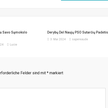
Su Savo Sąmokslo
Derybų Dėl Naujų PSO Sutarčių Padėti
3. Mai 2024
sapereaude
024
Lucie
rforderliche Felder sind mit
*
markiert