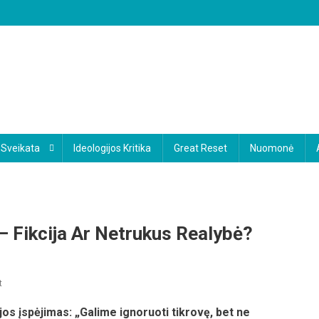
Sveikata
Ideologijos Kritika
Great Reset
Nuomonė
 Fikcija Ar Netrukus Realybė?
On
t
Katastrofų
jos įspėjimas:
„Galime ignoruoti tikrovę, bet ne
Žiema