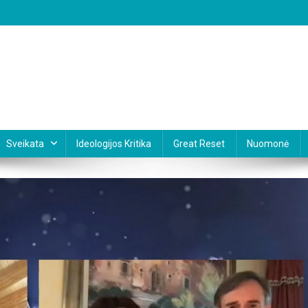
Sveikata
Ideologijos Kritika
Great Reset
Nuomonė