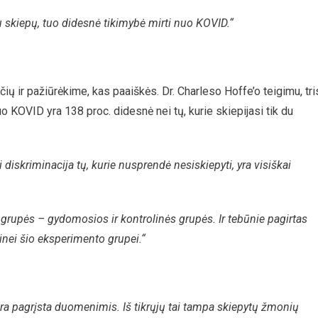
u skiepų, tuo didesnė tikimybė mirti nuo KOVID.“
ių ir pažiūrėkime, kas paaiškės. Dr. Charleso Hoffe’o teigimu, tri
o KOVID yra 138 proc. didesnė nei tų, kurie skiepijasi tik du
diskriminacija tų, kurie nusprendė nesiskiepyti, yra visiškai
 grupės – gydomosios ir kontrolinės grupės. Ir tebūnie pagirtas
inei šio eksperimento grupei.“
nėra pagrįsta duomenimis. Iš tikrųjų tai tampa skiepytų žmonių