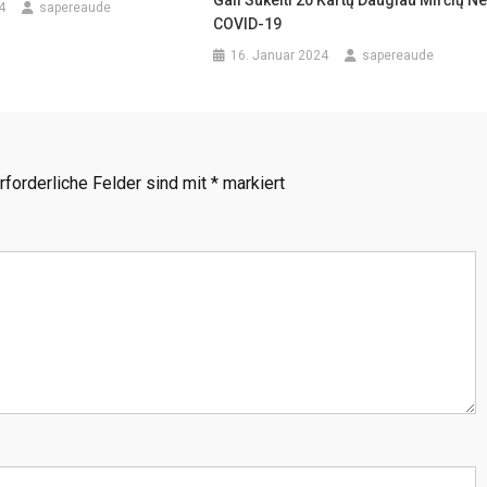
4
sapereaude
COVID-19
16. Januar 2024
sapereaude
rforderliche Felder sind mit
*
markiert