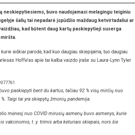
andemija
imą neskiepytiesiems, buvo naudojamasi melagingu teiginiu
lyje šalių tai nepadarė įspūdžio maždaug ketvirtadaliui ar
vaizdžiau, kad būtent daug kartų paskiepytieji suserga
 miršta.
kurie aiškiai parodė, kad kuo daugiau skiepijama, tuo daugiau
rlesas Hoffe’as apie tai kalba vaizdo įraše su Laura-Lynn Tyler
29077761
buvo paskiepyti bent du kartus, tačiau 92 % visų mirčių nuo
%. Taigi tai yra skiepytų žmonių pandemija.
birželio mėnesį nuo COVID mirusių asmenų buvo asmenys, kurie
vakcinomis, t. y. trimis arba keturiais skiepais, nors šie