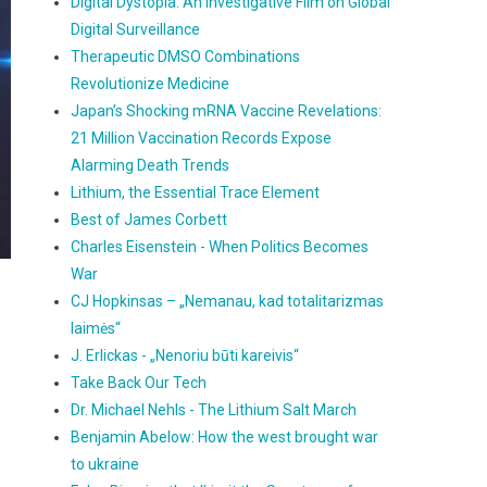
Digital Dystopia: An Investigative Film on Global
Digital Surveillance
Therapeutic DMSO Combinations
Revolutionize Medicine
Japan’s Shocking mRNA Vaccine Revelations:
21 Million Vaccination Records Expose
Alarming Death Trends
Lithium, the Essential Trace Element
Best of James Corbett
Charles Eisenstein - When Politics Becomes
War
CJ Hopkinsas – „Nemanau, kad totalitarizmas
laimės“
J. Erlickas - „Nenoriu būti kareivis“
Take Back Our Tech
Dr. Michael Nehls - The Lithium Salt March
Benjamin Abelow: How the west brought war
to ukraine