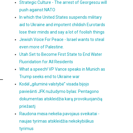
Strategic Culture - The arrest of Georgescu will
push against NATO
In which the United States suspends military
aid to Ukraine and impotent childish Eurotards
lose their minds and say a lot of foolish things
Jewish Voice For Peace - Israel wants to steal
even more of Palestine.
Utah Set to Become First State to End Water
Fluoridation for All Residents
What a speech! VP Vance speaks in Munich as
Trump seeks end to Ukraine war
Kodėl „giluminė valstybė“ visada bijojo
paviešinti JFK nužudymo bylas: Pentagono
dokumentas atskleidžia karą provokuojančią
priežastį
Raudona mėsa nekelia pavojaus sveikatai -
naujas tyrimas atskleidžia nekokybiškus
tyrimus