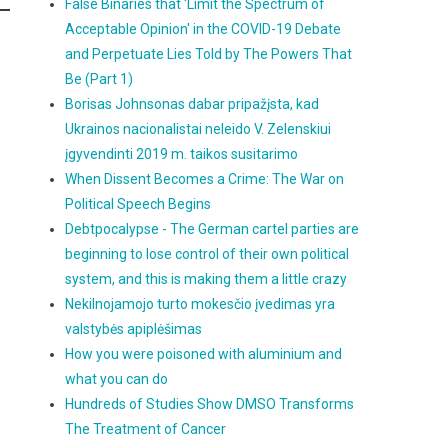
False Binaries that 'Limit the Spectrum of
Acceptable Opinion' in the COVID-19 Debate
and Perpetuate Lies Told by The Powers That
Be (Part 1)
Borisas Johnsonas dabar pripažįsta, kad
Ukrainos nacionalistai neleido V. Zelenskiui
įgyvendinti 2019 m. taikos susitarimo
When Dissent Becomes a Crime: The War on
Political Speech Begins
Debtpocalypse - The German cartel parties are
beginning to lose control of their own political
system, and this is making them a little crazy
Nekilnojamojo turto mokesčio įvedimas yra
valstybės apiplėšimas
How you were poisoned with aluminium and
what you can do
Hundreds of Studies Show DMSO Transforms
The Treatment of Cancer