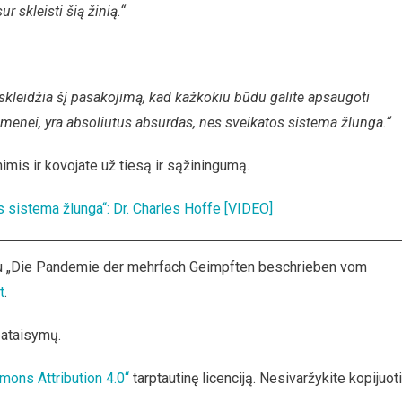
r skleisti šią žinią.“
ir skleidžia šį pasakojimą, kad kažkokiu būdu galite apsaugoti
omenei, yra absoliutus absurdas, nes sveikatos sistema žlunga.“
mis ir kovojate už tiesą ir sąžiningumą.
s sistema žlunga“: Dr. Charles Hoffe [VIDEO]
imu „Die Pandemie der mehrfach Geimpften beschrieben vom
t
.
pataisymų.
mons Attribution 4.0“
tarptautinę licenciją. Nesivaržykite kopijuoti