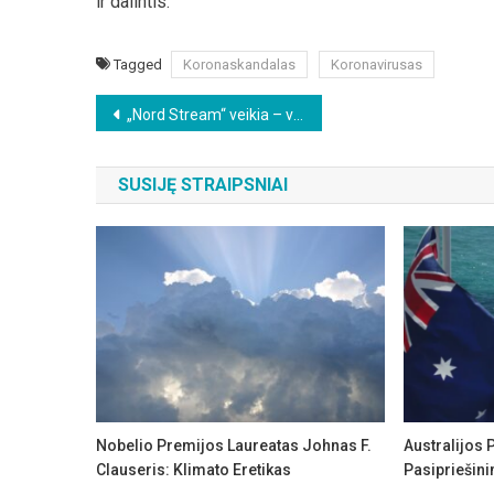
ir dalintis.
Tagged
Koronaskandalas
Koronavirusas
Beitragsnavigation
„Nord Stream“ veikia – vienas vamzdis nepažeistas, kitas – nežymiai
SUSIJĘ STRAIPSNIAI
Nobelio Premijos Laureatas Johnas F.
Australijos
Clauseris: Klimato Eretikas
Pasipriešini