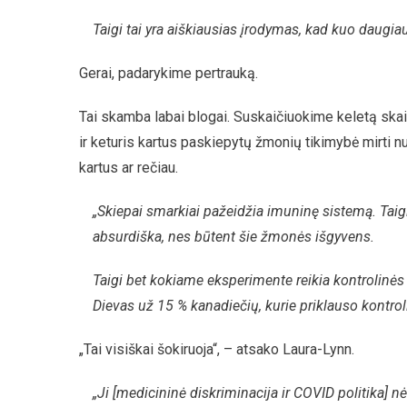
Taigi tai yra aiškiausias įrodymas, kad kuo daugia
Gerai, padarykime pertrauką.
Tai skamba labai blogai. Suskaičiuokime keletą skaič
ir keturis kartus paskiepytų žmonių tikimybė mirti nu
kartus ar rečiau.
„Skiepai smarkiai pažeidžia imuninę sistemą. Taigi 
absurdiška, nes būtent šie žmonės išgyvens.
Taigi bet kokiame eksperimente reikia kontrolinės
Dievas už 15 % kanadiečių, kurie priklauso kontrol
„Tai visiškai šokiruoja“, – atsako Laura-Lynn.
„Ji [medicininė diskriminacija ir COVID politika] 