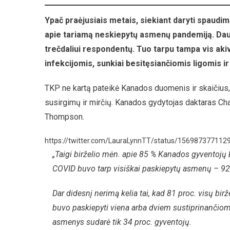
P
Ypač praėjusiais metais, siekiant daryti spaud
apie tariamą neskiepytų asmenų pandemiją. Dauge
trečdaliui respondentų. Tuo tarpu tampa vis aki
infekcijomis, sunkiai besitęsiančiomis ligomis ir
TKP ne kartą pateikė Kanados duomenis ir skaičius, 
susirgimų ir mirčių. Kanados gydytojas daktaras Cha
Thompson.
https://twitter.com/LauraLynnTT/status/15698737711
„Taigi birželio mėn. apie 85 % Kanados gyventojų 
COVID buvo tarp visiškai paskiepytų asmenų – 92 
Dar didesnį nerimą kelia tai, kad 81 proc. visų 
buvo paskiepyti viena arba dviem sustiprinančiomis 
asmenys sudarė tik 34 proc. gyventojų.