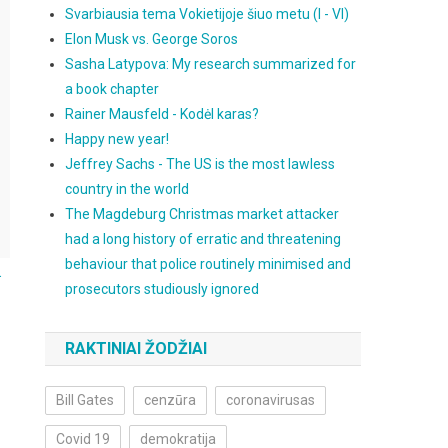
Svarbiausia tema Vokietijoje šiuo metu (I - VI)
Elon Musk vs. George Soros
Sasha Latypova: My research summarized for
a book chapter
Rainer Mausfeld - Kodėl karas?
Happy new year!
Jeffrey Sachs - The US is the most lawless
country in the world
The Magdeburg Christmas market attacker
had a long history of erratic and threatening
behaviour that police routinely minimised and
.
prosecutors studiously ignored
RAKTINIAI ŽODŽIAI
Bill Gates
cenzūra
coronavirusas
Covid 19
demokratija