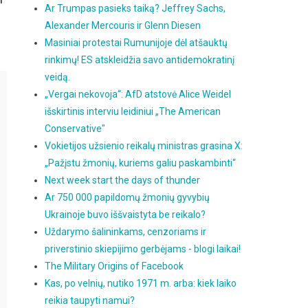
Ar Trumpas pasieks taiką? Jeffrey Sachs,
Alexander Mercouris ir Glenn Diesen
Masiniai protestai Rumunijoje dėl atšauktų
rinkimų! ES atskleidžia savo antidemokratinį
veidą.
„Vergai nekovoja“: AfD atstovė Alice Weidel
išskirtinis interviu leidiniui „The American
Conservative"
Vokietijos užsienio reikalų ministras grasina X:
„Pažįstu žmonių, kuriems galiu paskambinti“
Next week start the days of thunder
Ar 750 000 papildomų žmonių gyvybių
Ukrainoje buvo iššvaistyta be reikalo?
Uždarymo šalininkams, cenzoriams ir
priverstinio skiepijimo gerbėjams - blogi laikai!
The Military Origins of Facebook
Kas, po velnių, nutiko 1971 m. arba: kiek laiko
reikia taupyti namui?