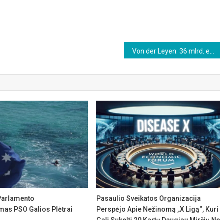
Von der Leyen: 36 mlrd. eurų už vakcinų dozes be rašytinių dokumentų
 Parlamento
Pasaulio Sveikatos Organizacija
mas PSO Galios Plėtrai
Perspėjo Apie Nežinomą „X Ligą“, Kuri
Gali Sukelti 20 Kartų Daugiau Mirčių Ne