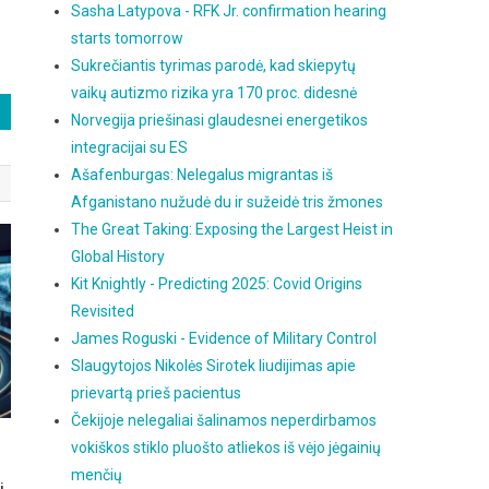
Sasha Latypova - RFK Jr. confirmation hearing
starts tomorrow
Sukrečiantis tyrimas parodė, kad skiepytų
vaikų autizmo rizika yra 170 proc. didesnė
Norvegija priešinasi glaudesnei energetikos
integracijai su ES
Ašafenburgas: Nelegalus migrantas iš
Afganistano nužudė du ir sužeidė tris žmones
The Great Taking: Exposing the Largest Heist in
Global History
Kit Knightly - Predicting 2025: Covid Origins
Revisited
James Roguski - Evidence of Military Control
Slaugytojos Nikolės Sirotek liudijimas apie
prievartą prieš pacientus
Čekijoje nelegaliai šalinamos neperdirbamos
vokiškos stiklo pluošto atliekos iš vėjo jėgainių
menčių
i