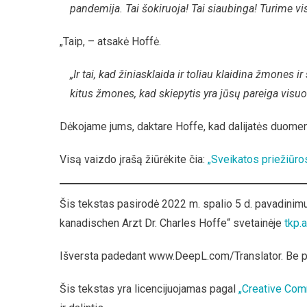
pandemija. Tai šokiruoja! Tai siaubinga! Turime visu
„Taip, – atsakė Hoffė.
„Ir tai, kad žiniasklaida ir toliau klaidina žmones 
kitus žmones, kad skiepytis yra jūsų pareiga visu
Dėkojame jums, daktare Hoffe, kad dalijatės duomeni
Visą vaizdo įrašą žiūrėkite čia:
„Sveikatos priežiūro
Šis tekstas pasirodė 2022 m. spalio 5 d. pavadin
kanadischen Arzt Dr. Charles Hoffe“ svetainėje
tkp.a
Išversta padedant www.DeepL.com/Translator. Be 
Šis tekstas yra licencijuojamas pagal
„Creative Com