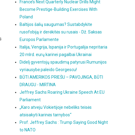
France’s Next Quarterly Nuclear Drills Might
Become Prestige-Building Exercises With
Poland
Baltijos šalių saugumas? Sustabdykite
rusofobiją ir derėkitės su rusais - Dž. Saksas
s
Europos Parlamente
Italija, Vengrija, Ispanija ir Portugalija nepritaria
20 mlrd. eurų karinei pagalbai Ukrainai
Didelį gyventojų spaudimą patyrusi Rumunijos
vyriausybė paleido Georgescu!
BŪTI AMERIKOS PRIEŠU – PAVOJINGA, BŪTI
DRAUGU - MIRTINA
Jeffrey Sachs Roaring Ukraine Speech At EU
Parliament
„Karo atveju Vokietijoje nebeliks teisės
atsisakyti karinės tarnybos“
Prof. Jeffrey Sachs : Trump Saying Good Night
to NATO