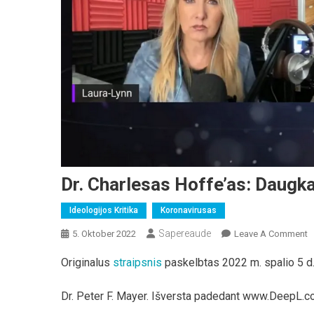
Dr. Charlesas Hoffe’as: Daugka
Ideologijos Kritika
Koronavirusas
Sapereaude
O
5. Oktober 2022
Leave A Comment
Dr
Originalus
straipsnis
paskelbtas 2022 m. spalio 5 d
C
H
Dr. Peter F. Mayer. Išversta padedant www.DeepL.c
D
S