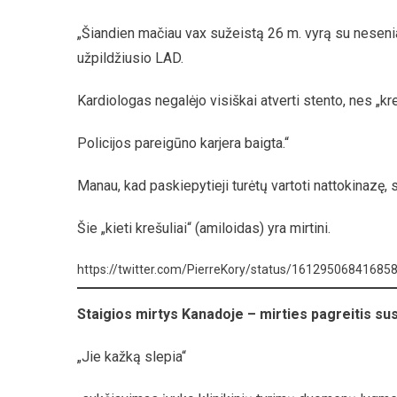
„Šiandien mačiau vax sužeistą 26 m. vyrą su neseniai
užpildžiusio LAD.
Kardiologas negalėjo visiškai atverti stento, nes „kre
Policijos pareigūno karjera baigta.“
Manau, kad paskiepytieji turėtų vartoti nattokinazę, 
Šie „kieti krešuliai“ (amiloidas) yra mirtini.
https://twitter.com/PierreKory/status/16129506841685
Staigios mirtys Kanadoje – mirties pagreitis s
„Jie kažką slepia“