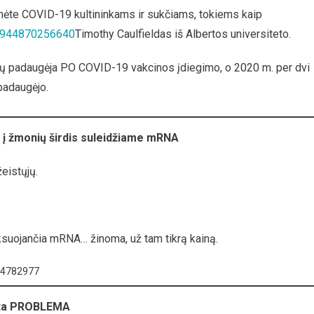
umėte COVID-19 kultininkams ir sukčiams, tokiems kaip
06944870256640
Timothy Caulfieldas iš Albertos universiteto.
ų padaugėja PO COVID-19 vakcinos įdiegimo, o 2020 m. per dvi
padaugėjo.
o į žmonių širdis suleidžiame mRNA
eistųjų.
ksuojančia mRNA… žinoma, už tam tikrą kainą.
14782977
imta PROBLEMA