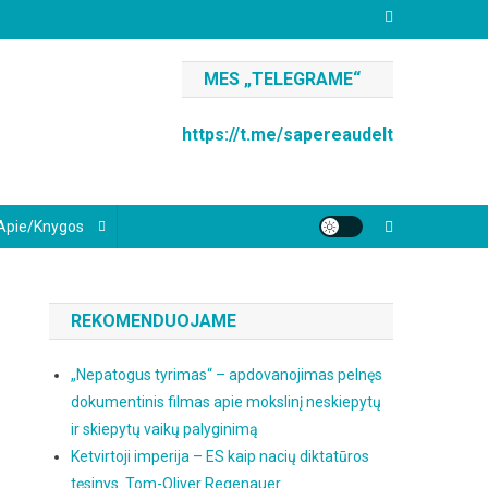
MES „TELEGRAME“
https://t.me/sapereaudelt
Apie/knygos
REKOMENDUOJAME
„Nepatogus tyrimas“ – apdovanojimas pelnęs
dokumentinis filmas apie mokslinį neskiepytų
ir skiepytų vaikų palyginimą
Ketvirtoji imperija – ES kaip nacių diktatūros
tęsinys. Tom-Oliver Regenauer