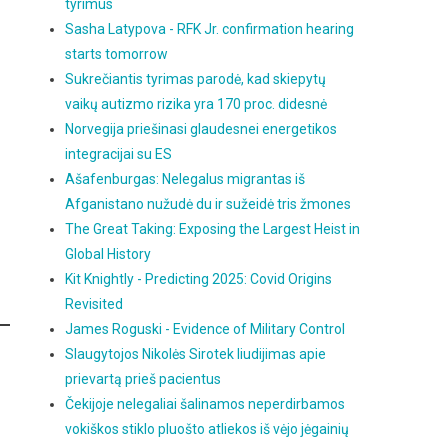
tyrimus
Sasha Latypova - RFK Jr. confirmation hearing
starts tomorrow
Sukrečiantis tyrimas parodė, kad skiepytų
vaikų autizmo rizika yra 170 proc. didesnė
Norvegija priešinasi glaudesnei energetikos
integracijai su ES
Ašafenburgas: Nelegalus migrantas iš
Afganistano nužudė du ir sužeidė tris žmones
The Great Taking: Exposing the Largest Heist in
Global History
Kit Knightly - Predicting 2025: Covid Origins
Revisited
James Roguski - Evidence of Military Control
Slaugytojos Nikolės Sirotek liudijimas apie
prievartą prieš pacientus
Čekijoje nelegaliai šalinamos neperdirbamos
vokiškos stiklo pluošto atliekos iš vėjo jėgainių