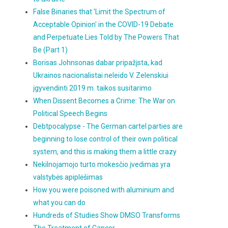
False Binaries that 'Limit the Spectrum of
Acceptable Opinion' in the COVID-19 Debate
and Perpetuate Lies Told by The Powers That
Be (Part 1)
Borisas Johnsonas dabar pripažįsta, kad
Ukrainos nacionalistai neleido V. Zelenskiui
įgyvendinti 2019 m. taikos susitarimo
When Dissent Becomes a Crime: The War on
Political Speech Begins
Debtpocalypse - The German cartel parties are
beginning to lose control of their own political
system, and this is making them a little crazy
Nekilnojamojo turto mokesčio įvedimas yra
valstybės apiplėšimas
How you were poisoned with aluminium and
what you can do
Hundreds of Studies Show DMSO Transforms