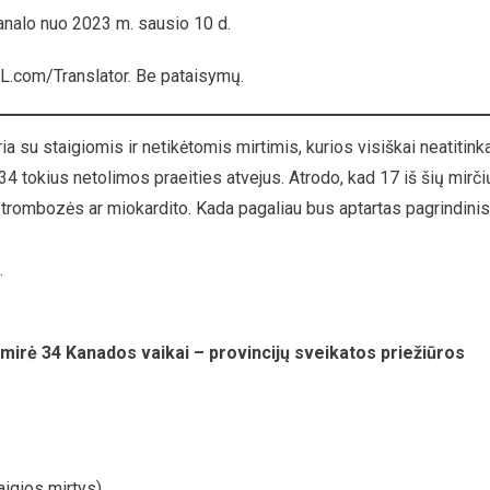
nalo nuo 2023 m. sausio 10 d.
ites
L.com/Translator. Be pataisymų.
ga
kėtai
su staigiomis ir netikėtomis mirtimis, kurios visiškai neatitink
4 tokius netolimos praeities atvejus. Atrodo, kad 17 iš šių mirči
ai
 trombozės ar miokardito. Kada pagaliau bus aptartas pagrindinis
ados
.
ytojo
jienos
irė 34 Kanados vaikai – provincijų sveikatos priežiūros
taigios mirtys)