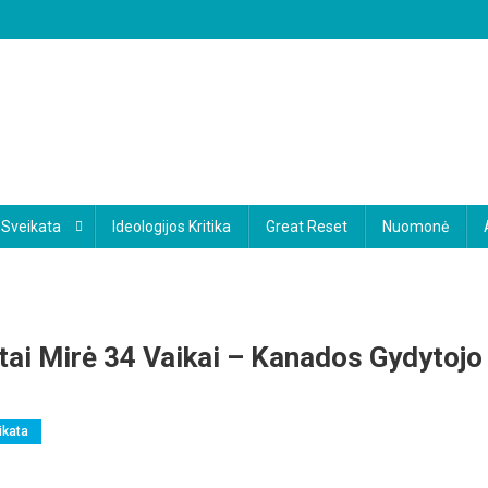
Sveikata
Ideologijos Kritika
Great Reset
Nuomonė
ėtai Mirė 34 Vaikai – Kanados Gydytojo
ikata