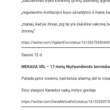
„sukčiavimas įvyko klinikinių tyrimų duomenų lygme
„reguliavimo institucijos buvo užvaldytos ir manė, k
„manau, kad jie žinojo, jog tai yra šiukšlinė vakcina, 
žmonių“
https://twitter.com/VigilantFox/status/1612567343640
Sausio 12 d.
NIEKADA VĖL – 17 metų Niufaundlendo berniuk
Pažadu jums visiems, kad kelsiu aliarmą dėl to visur, 
Šios staigios Kanados vaikų mirtys greitėja
https://twitter.com/DanaMetcalfe5/status/161333309