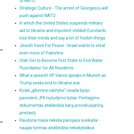
to NATO
Strategic Culture - The arrest of Georgescu will
push against NATO
In which the United States suspends military
aid to Ukraine and impotent childish Eurotards
lose their minds and say a lot of foolish things
Jewish Voice For Peace - Israel wants to steal
even more of Palestine.
Utah Set to Become First State to End Water
Fluoridation for All Residents
What a speech! VP Vance speaks in Munich as
Trump seeks end to Ukraine war
Kodėl „giluminė valstybė“ visada bijojo
paviešinti JFK nužudymo bylas: Pentagono
dokumentas atskleidžia karą provokuojančią
priežastį
Raudona mėsa nekelia pavojaus sveikatai -
naujas tyrimas atskleidžia nekokybiškus