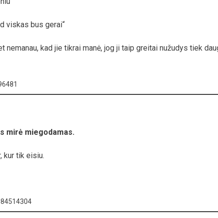
niu“
ad viskas bus gerai“
bet nemanau, kad jie tikrai manė, jog ji taip greitai nužudys tiek dau
596481
as mirė miegodamas.
kur tik eisiu.
7084514304