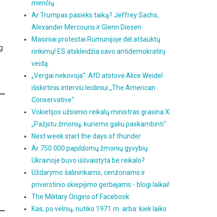
menčių
Ar Trumpas pasieks taiką? Jeffrey Sachs,
Alexander Mercouris ir Glenn Diesen
Masiniai protestai Rumunijoje dėl atšauktų
g
rinkimų! ES atskleidžia savo antidemokratinį
veidą.
„Vergai nekovoja“: AfD atstovė Alice Weidel
išskirtinis interviu leidiniui „The American
Conservative"
Vokietijos užsienio reikalų ministras grasina X:
„Pažįstu žmonių, kuriems galiu paskambinti“
Next week start the days of thunder
Ar 750 000 papildomų žmonių gyvybių
Ukrainoje buvo iššvaistyta be reikalo?
Uždarymo šalininkams, cenzoriams ir
priverstinio skiepijimo gerbėjams - blogi laikai!
The Military Origins of Facebook
Kas, po velnių, nutiko 1971 m. arba: kiek laiko