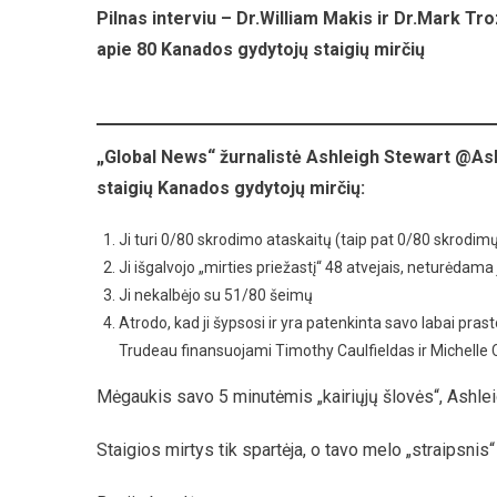
Pilnas interviu – Dr.William Makis ir Dr.Mark Tr
apie 80 Kanados gydytojų staigių mirčių
„Global News“ žurnalistė Ashleigh Stewart @Ash
staigių Kanados gydytojų mirčių:
Ji turi 0/80 skrodimo ataskaitų (taip pat 0/80 skrodim
Ji išgalvojo „mirties priežastį“ 48 atvejais, neturėdama 
Ji nekalbėjo su 51/80 šeimų
Atrodo, kad ji šypsosi ir yra patenkinta savo labai pras
Trudeau finansuojami Timothy Caulfieldas ir Michelle
Mėgaukis savo 5 minutėmis „kairiųjų šlovės“, Ashle
Staigios mirtys tik spartėja, o tavo melo „straipsnis