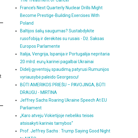
The Treatment of Cancer
France’s Next Quarterly Nuclear Drills Might
Become Prestige-Building Exercises With
Poland
Baltijos šalių saugumas? Sustabdykite
rusofobiją ir derėkitės su rusais - Dž. Saksas
Europos Parlamente
Italija, Vengrija, Ispanija ir Portugalija nepritaria
20 mlrd. eurų karinei pagalbai Ukrainai
Didelį gyventojų spaudimą patyrusi Rumunijos
t
vyriausybė paleido Georgescu!
BŪTI AMERIKOS PRIEŠU – PAVOJINGA, BŪTI
DRAUGU - MIRTINA
Jeffrey Sachs Roaring Ukraine Speech At EU
Parliament
„Karo atveju Vokietijoje nebeliks teisės
atsisakyti karinės tarnybos“
Prof. Jeffrey Sachs : Trump Saying Good Night