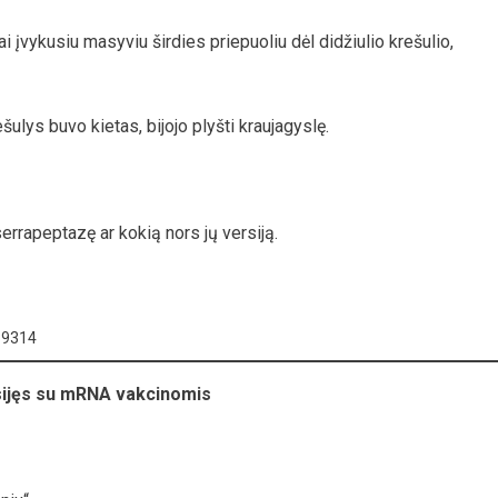
 įvykusiu masyviu širdies priepuoliu dėl didžiulio krešulio,
šulys buvo kietas, bijojo plyšti kraujagyslę.
serrapeptazę ar kokią nors jų versiją.
89314
usijęs su mRNA vakcinomis