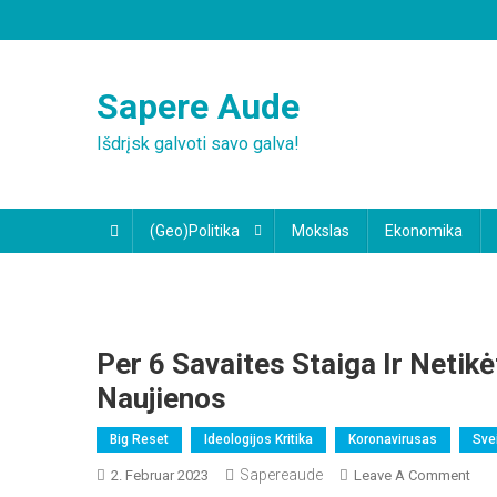
Skip
to
content
Sapere Aude
Išdrįsk galvoti savo galva!
(Geo)Politika
Mokslas
Ekonomika
Per 6 Savaites Staiga Ir Netik
Naujienos
Big Reset
Ideologijos Kritika
Koronavirusas
Sve
Sapereaude
On
2. Februar 2023
Leave A Comment