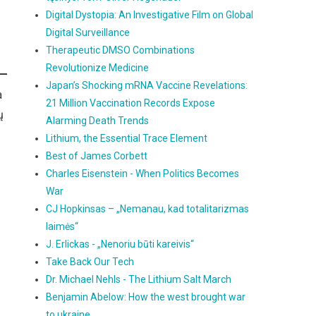
Digital Dystopia: An Investigative Film on Global
Digital Surveillance
Therapeutic DMSO Combinations
Revolutionize Medicine
Japan’s Shocking mRNA Vaccine Revelations:
a
21 Million Vaccination Records Expose
ų
Alarming Death Trends
Lithium, the Essential Trace Element
Best of James Corbett
Charles Eisenstein - When Politics Becomes
War
CJ Hopkinsas – „Nemanau, kad totalitarizmas
laimės“
J. Erlickas - „Nenoriu būti kareivis“
Take Back Our Tech
Dr. Michael Nehls - The Lithium Salt March
Benjamin Abelow: How the west brought war
to ukraine