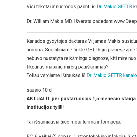
Per
Visi tekstai ir nuorodos paimti iš
Dr. Makio GETTR
ka
6
Sava
Dr. William Makis MD. Išversta padedant www.Deep
Stai
Ir
Neti
Kanados gydytojas daktaras Viljamas Makis susiduria 
Mirė
normos. Socialiniame tinkle GETTR jis pranešė apie 3
34
Vaik
nebuvo nustatyta reikšminga diagnozė, kiti mirė nuo
–
tikėtinas masinių mirčių paaiškinimas?
Kan
Toliau verčiame ištraukas iš
Dr. Makio GETTR kanalo
Gyd
Nau
sausio 10 d.
AKTUALU: per pastaruosius 1,5 mėnesio staiga m
institucijos tyli!!!
Tai išsamiausia šiuo metu turima informacija:
BC: 9 vaikai (5 gripas, 1 streptokokinė infekcija, 3 s