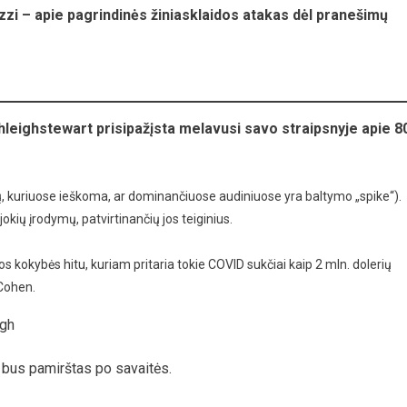
ozzi – apie pagrindinės žiniasklaidos atakas dėl pranešimų
leighstewart prisipažįsta melavusi savo straipsnyje apie 8
ų, kuriuose ieškoma, ar dominančiuose audiniuose yra baltymo „spike“).
jokių įrodymų, patvirtinančių jos teiginius.
tos kokybės hitu, kuriam pritaria tokie COVID sukčiai kaip 2 mln. dolerių
 Cohen.
igh
“ bus pamirštas po savaitės.