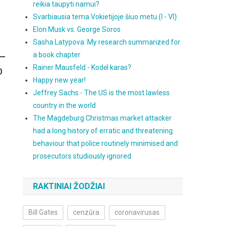
reikia taupyti namui?
Svarbiausia tema Vokietijoje šiuo metu (I - VI)
Elon Musk vs. George Soros
Sasha Latypova: My research summarized for
a book chapter
Rainer Mausfeld - Kodėl karas?
0
Happy new year!
Jeffrey Sachs - The US is the most lawless
country in the world
The Magdeburg Christmas market attacker
had a long history of erratic and threatening
behaviour that police routinely minimised and
prosecutors studiously ignored
RAKTINIAI ŽODŽIAI
Bill Gates
cenzūra
coronavirusas