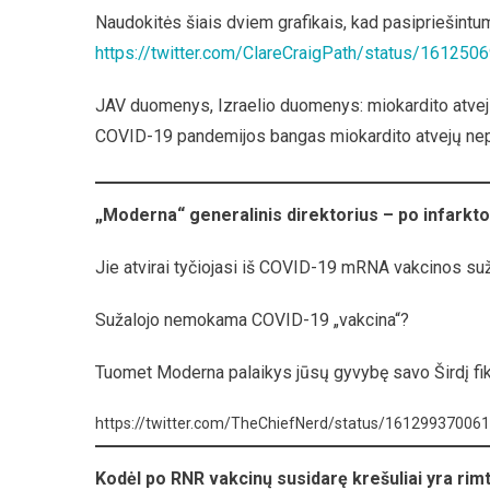
Naudokitės šiais dviem grafikais, kad pasipriešint
https://twitter.com/ClareCraigPath/status/16125
JAV duomenys, Izraelio duomenys: miokardito atvej
COVID-19 pandemijos bangas miokardito atvejų ne
„Moderna“ generalinis direktorius – po infarkt
Jie atvirai tyčiojasi iš COVID-19 mRNA vakcinos suž
Sužalojo nemokama COVID-19 „vakcina“?
Tuomet Moderna palaikys jūsų gyvybę savo Širdį fi
https://twitter.com/TheChiefNerd/status/16129937006
Kodėl po RNR vakcinų susidarę krešuliai yra r