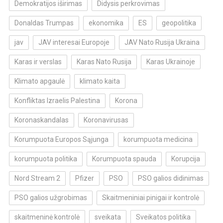
Demokratijos iširimas
Didysis perkrovimas
Donaldas Trumpas
ekonomika
ES
geopolitika
jav
JAV interesai Europoje
JAV Nato Rusija Ukraina
Karas ir verslas
Karas Nato Rusija
Karas Ukrainoje
Klimato apgaulė
klimato kaita
Konfliktas Izraelis Palestina
Korona
Koronaskandalas
Koronavirusas
Korumpuota Europos Sąjunga
korumpuota medicina
korumpuota politika
Korumpuota spauda
Korupcija
Nord Stream 2
Pfizer
PSO
PSO galios didinimas
PSO galios užgrobimas
Skaitmeniniai pinigai ir kontrolė
skaitmeninė kontrolė
sveikata
Sveikatos politika