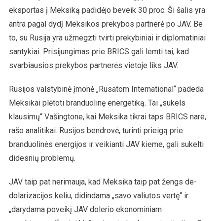
eksportas į Meksiką padidėjo beveik 30 proc. Ši šalis yra
antra pagal dydį Meksikos prekybos partnerė po JAV. Be
to, su Rusija yra užmegzti tvirti prekybiniai ir diplomatiniai
santykiai. Prisijungimas prie BRICS gali lemti tai, kad
svarbiausios prekybos partnerės vietoje liks JAV.
Rusijos valstybinė įmonė „Rusatom International“ padeda
Meksikai plėtoti branduolinę energetiką. Tai „sukels
klausimų“ Vašingtone, kai Meksika tikrai taps BRICS nare,
rašo analitikai. Rusijos bendrovė, turinti prieigą prie
branduolinės energijos ir veikianti JAV kieme, gali sukelti
didesnių problemų.
JAV taip pat nerimauja, kad Meksika taip pat žengs de-
dolarizacijos keliu, didindama „savo valiutos vertę“ ir
„darydama poveikį JAV dolerio ekonominiam