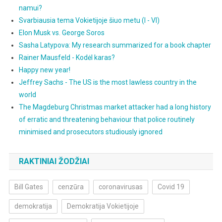
namui?
Svarbiausia tema Vokietijoje šiuo metu (I - VI)
Elon Musk vs. George Soros
Sasha Latypova: My research summarized for a book chapter
Rainer Mausfeld - Kodėl karas?
Happy new year!
Jeffrey Sachs - The US is the most lawless country in the
world
The Magdeburg Christmas market attacker had a long history
of erratic and threatening behaviour that police routinely
minimised and prosecutors studiously ignored
RAKTINIAI ŽODŽIAI
Bill Gates
cenzūra
coronavirusas
Covid 19
demokratija
Demokratija Vokietijoje