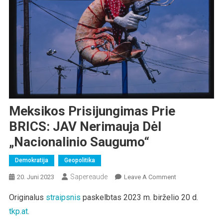
Meksikos Prisijungimas Prie
BRICS: JAV Nerimauja Dėl
„nacionalinio Saugumo“
Demokratija
Geopolitika
Sapereaude
On
20. Juni 2023
Leave A Comment
Meksikos
Originalus
straipsnis
paskelbtas 2023 m. birželio 20 d.
Prisijungimas
tkp.at
.
Prie
BRICS: