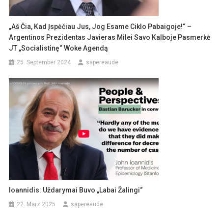
„Aš Čia, Kad Įspėčiau Jus, Jog Esame Ciklo Pabaigoje!“ –
Argentinos Prezidentas Javieras Milei Savo Kalboje Pasmerkė
JT „socialistinę“ Woke Agendą
25. September 2024
sapereaude
Ioannidis: Uždarymai Buvo „labai Žalingi“
22. März 2025
sapereaude