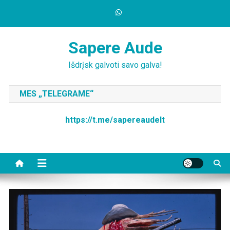
Skip
to
content
Sapere Aude
Išdrįsk galvoti savo galva!
MES „TELEGRAME“
https://t.me/sapereaudelt