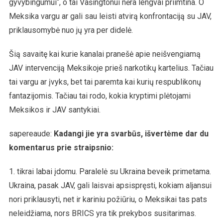
gyvybingumui“, o tai Vašingtonui nėra lengvai priimtina. O
Meksika vargu ar gali sau leisti atvirą konfrontaciją su JAV,
priklausomybė nuo jų yra per didelė.
Šią savaitę kai kurie kanalai pranešė apie neišvengiamą
JAV intervenciją Meksikoje prieš narkotikų kartelius. Tačiau
tai vargu ar įvyks, bet tai paremta kai kurių respublikonų
fantazijomis. Tačiau tai rodo, kokia kryptimi plėtojami
Meksikos ir JAV santykiai.
sapereaude:
Kadangi jie yra svarbūs, išvertėme dar du
komentarus prie straipsnio:
1. tikrai labai įdomu. Paralelė su Ukraina beveik primetama.
Ukraina, pasak JAV, gali laisvai apsispręsti, kokiam aljansui
nori priklausyti, net ir kariniu požiūriu, o Meksikai tas pats
neleidžiama, nors BRICS yra tik prekybos susitarimas.