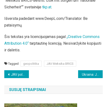
“Mexikos BRICS-Beitritt: USA mit Sorgen um “nationale
Sicherheit”“ svetainėje
tkp.at
.
Išversta padedant www.DeepL.com/Translator. Be
pataisymų.
Šis tekstas yra licencijuojamas pagal
„Creative Commons
Attribution 4.0“
tarptautinę licenciją. Nesivaržykite kopijuoti
ir dalintis.
Tagged
geopolitika
JAV Meksika BRICS
Beitragsnavigation
JAV politikos veteranas Ronas Paulas: JAV reikia taikos prezidento
Ukraina: JAV moka Rusijai milijardus už prisodrintą uraną
SUSIJĘ STRAIPSNIAI