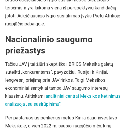
teisėmis ir yra laikoma viena iš perspektyvių kandidačių
įstoti. Aukščiausiojo lygio susitikimas įvyks Pietų Afrikoje
rugpjūčio pabaigoje.
Nacionalinio saugumo
priežastys
Tačiau JAV į tai žiūri skeptiškai. BRICS Meksika galėtų
suteikti „konkurentams“, pavyzdžiui, Rusijai ir Kinijai,
lengvesnį priėjimą prie JAV rinkos. Taigi Meksikos
ekonominiai santykiai tampa JAV saugumo interesų
klausimu. Atitinkami
analitiniai centrai Meksikos ketinimus
analizuoja „su susirūpinimu“
.
Per pastaruosius penkerius metus Kinija daug investavo
Meksikoje, o vien 2022 m. sausio-rugpjūčio mėn. kinų