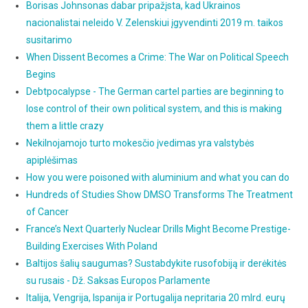
Borisas Johnsonas dabar pripažįsta, kad Ukrainos
nacionalistai neleido V. Zelenskiui įgyvendinti 2019 m. taikos
susitarimo
When Dissent Becomes a Crime: The War on Political Speech
Begins
Debtpocalypse - The German cartel parties are beginning to
lose control of their own political system, and this is making
them a little crazy
Nekilnojamojo turto mokesčio įvedimas yra valstybės
apiplėšimas
How you were poisoned with aluminium and what you can do
Hundreds of Studies Show DMSO Transforms The Treatment
of Cancer
France’s Next Quarterly Nuclear Drills Might Become Prestige-
Building Exercises With Poland
Baltijos šalių saugumas? Sustabdykite rusofobiją ir derėkitės
su rusais - Dž. Saksas Europos Parlamente
Italija, Vengrija, Ispanija ir Portugalija nepritaria 20 mlrd. eurų