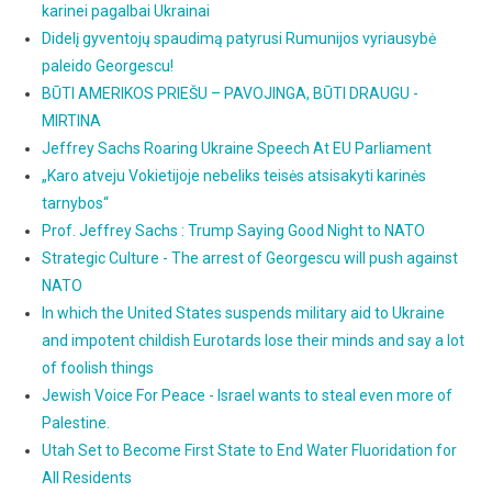
karinei pagalbai Ukrainai
Didelį gyventojų spaudimą patyrusi Rumunijos vyriausybė
paleido Georgescu!
BŪTI AMERIKOS PRIEŠU – PAVOJINGA, BŪTI DRAUGU -
MIRTINA
Jeffrey Sachs Roaring Ukraine Speech At EU Parliament
„Karo atveju Vokietijoje nebeliks teisės atsisakyti karinės
tarnybos“
Prof. Jeffrey Sachs : Trump Saying Good Night to NATO
Strategic Culture - The arrest of Georgescu will push against
NATO
In which the United States suspends military aid to Ukraine
and impotent childish Eurotards lose their minds and say a lot
of foolish things
Jewish Voice For Peace - Israel wants to steal even more of
Palestine.
Utah Set to Become First State to End Water Fluoridation for
All Residents