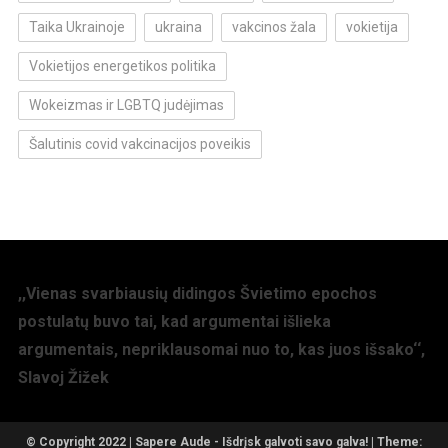
Taika Ukrainoje
ukraina
vakcinos žala
vokietija
Vokietijos energetikos politika
Wokeizmas ir LGBTQ judėjimas
Šalutinis covid vakcinacijos poveikis
,,Vienas svarbiausių didingos Švietimo epochos
postulatų buvo tai, kad argumentai išlieka
argumentais, nepriklausomai nuo to, kas juos išsako‘‘,
Slavoj Žižek
© Copyright 2022 | Sapere Aude - Išdrįsk galvoti savo galva!
|
Theme: