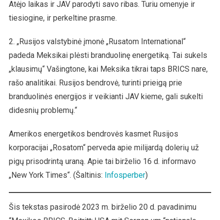
Atėjo laikas ir JAV parodyti savo ribas. Turiu omenyje ir
tiesiogine, ir perkeltine prasme.
2. „Rusijos valstybinė įmonė „Rusatom International“
padeda Meksikai plėsti branduolinę energetiką. Tai sukels
„klausimų“ Vašingtone, kai Meksika tikrai taps BRICS nare,
rašo analitikai. Rusijos bendrovė, turinti prieigą prie
branduolinės energijos ir veikianti JAV kieme, gali sukelti
didesnių problemų.“
Amerikos energetikos bendrovės kasmet Rusijos
korporacijai „Rosatom“ perveda apie milijardą dolerių už
pigų prisodrintą uraną. Apie tai birželio 16 d. informavo
„New York Times“. (Šaltinis:
Infosperber
)
Šis tekstas pasirodė 2023 m. birželio 20 d. pavadinimu