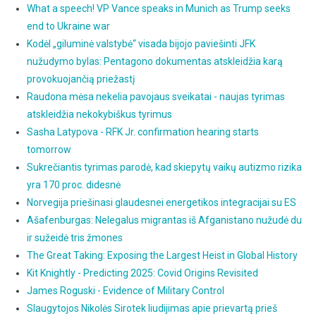
What a speech! VP Vance speaks in Munich as Trump seeks
end to Ukraine war
Kodėl „giluminė valstybė“ visada bijojo paviešinti JFK
nužudymo bylas: Pentagono dokumentas atskleidžia karą
provokuojančią priežastį
Raudona mėsa nekelia pavojaus sveikatai - naujas tyrimas
atskleidžia nekokybiškus tyrimus
Sasha Latypova - RFK Jr. confirmation hearing starts
tomorrow
Sukrečiantis tyrimas parodė, kad skiepytų vaikų autizmo rizika
yra 170 proc. didesnė
Norvegija priešinasi glaudesnei energetikos integracijai su ES
Ašafenburgas: Nelegalus migrantas iš Afganistano nužudė du
ir sužeidė tris žmones
The Great Taking: Exposing the Largest Heist in Global History
Kit Knightly - Predicting 2025: Covid Origins Revisited
James Roguski - Evidence of Military Control
Slaugytojos Nikolės Sirotek liudijimas apie prievartą prieš