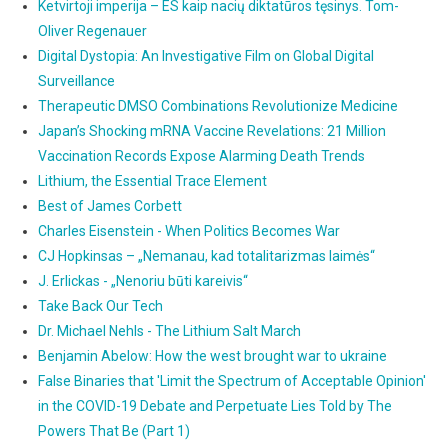
Ketvirtoji imperija – ES kaip nacių diktatūros tęsinys. Tom-
Oliver Regenauer
Digital Dystopia: An Investigative Film on Global Digital
Surveillance
Therapeutic DMSO Combinations Revolutionize Medicine
Japan’s Shocking mRNA Vaccine Revelations: 21 Million
Vaccination Records Expose Alarming Death Trends
Lithium, the Essential Trace Element
Best of James Corbett
Charles Eisenstein - When Politics Becomes War
CJ Hopkinsas – „Nemanau, kad totalitarizmas laimės“
J. Erlickas - „Nenoriu būti kareivis“
Take Back Our Tech
Dr. Michael Nehls - The Lithium Salt March
Benjamin Abelow: How the west brought war to ukraine
False Binaries that 'Limit the Spectrum of Acceptable Opinion'
in the COVID-19 Debate and Perpetuate Lies Told by The
Powers That Be (Part 1)