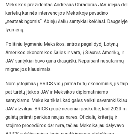
Meksikos prezidentas Andresas Obradoras JAV idėjas dėl
kartelių karinės intervencijos Meksikoje pavadino
„neatsakingomis“. Abiejų šalių santykiai keičiasi. Daugelyje
lygmenų.
Politiniu lygmeniu Meksikos, antros pagal dydį Lotynų
Amerikos ekonomikos šalies ir vartų į Šiaurės Ameriką, ir
JAV santykiai buvo gana draugiški. Nepaisant nesutarimų
migracijos klausimais.
Nors įstojimas į BRICS visų pirma būtų ekonominis, jis taip
pat turėtų įtakos JAV ir Meksikos diplomatiniams
santykiams. Meksika tikisi, kad galės veikti savarankiškiau
JAV atžvilgiu. BRICS grupė neseniai paskelbė, kad 2023 m.
galėtų priimti penkias naujas nares. Oficialių kriterijų ir
stojimo procedūros dar nėra, tačiau Meksika jau dalyvavo
BRICS aukščiausiojo lygio susitikimuose stebėtojos