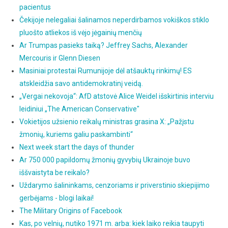
pacientus
Čekijoje nelegaliai šalinamos neperdirbamos vokiškos stiklo
pluošto atliekos iš vėjo jėgainių menčių
Ar Trumpas pasieks taiką? Jeffrey Sachs, Alexander
Mercouris ir Glenn Diesen
Masiniai protestai Rumunijoje dėl atšauktų rinkimų! ES
atskleidžia savo antidemokratinį veidą.
„Vergai nekovoja“: AfD atstovė Alice Weidel išskirtinis interviu
leidiniui „The American Conservative"
Vokietijos užsienio reikalų ministras grasina X: „Pažįstu
žmonių, kuriems galiu paskambinti“
Next week start the days of thunder
Ar 750 000 papildomų žmonių gyvybių Ukrainoje buvo
iššvaistyta be reikalo?
Uždarymo šalininkams, cenzoriams ir priverstinio skiepijimo
gerbėjams - blogi laikai!
The Military Origins of Facebook
Kas, po velnių, nutiko 1971 m. arba: kiek laiko reikia taupyti