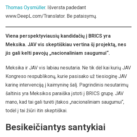
JAV
Thomas Oysmüller
. Išversta padedant
Nerimauja
www.DeepL.com/Translator. Be pataisymų.
Dėl
„nacionalinio
Saugumo“
Viena perspektyviausių kandidačių į BRICS yra
Meksika. JAV vis skeptiškiau vertina šį projektą, nes
jis gali kelti pavojų „nacionaliniam saugumui“.
Meksika ir JAV vis labiau nesutaria. Ne tik dėl kai kurių JAV
Kongreso respublikonų, kurie pasisako už tiesioginę JAV
karinę intervenciją į kaimyninę šalį. Pagrindinis nesutarimų
šaltinis yra Meksikos paraiška įstoti į BRICS grupę. JAV
mano, kad tai gali turėti įtakos „nacionaliniam saugumui“,
todėl į tai žiūri itin skeptiškai.
Besikeičiantys santykiai