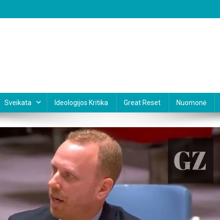
Sveikata
Ideologijos Kritika
Great Reset
Nuomonė