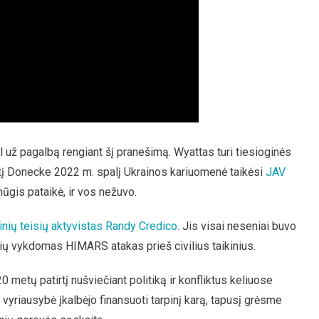
 už pagalbą rengiant šį pranešimą. Wyattas turi tiesioginės
šbutį Donecke 2022 m. spalį Ukrainos kariuomenė taikėsi
JAV
mūgis pataikė, ir vos nežuvo.
tinių teisių aktyvistas Randy Credico
. Jis visai neseniai buvo
kių vykdomas HIMARS atakas prieš civilius taikinius.
20 metų patirtį nušviečiant politiką ir konfliktus keliuose
 vyriausybė įkalbėjo finansuoti tarpinį karą, tapusį grėsme