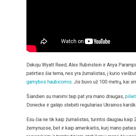
Dėkoju Wyatt Reed, Alex Rubinstein ir Anya Parampil
patirties šia tema, nes yra žurnalistas, į kurio vie
gamybos haubicomis
. Jis buvo už 100 metrų, kai s
Šiandien su manimi taip pat yra mano draugas,
pilie
Donecke ir galėjo stebėti reguliarias Ukrainos kariš
Esu čia ne tik kaip žurnalistas, turintis daugiau kaip 
žemynuose, bet ir kaip amerikietis, kurį mano paties