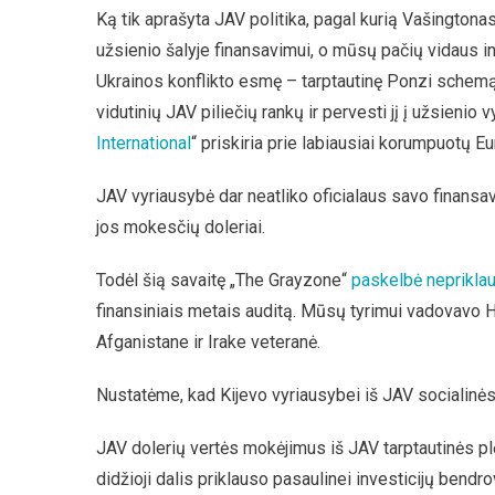
Ką tik aprašyta JAV politika, pagal kurią Vašingtona
užsienio šalyje finansavimui, o mūsų pačių vidaus i
Ukrainos konflikto esmę – tarptautinę Ponzi schemą, k
vidutinių JAV piliečių rankų ir pervesti jį į užsienio
International
“ priskiria prie labiausiai korumpuotų Eu
JAV vyriausybė dar neatliko oficialaus savo finansa
jos mokesčių doleriai.
Todėl šią savaitę „The Grayzone“
paskelbė neprikl
finansiniais metais auditą. Mūsų tyrimui vadovavo H
Afganistane ir Irake veteranė.
Nustatėme, kad Kijevo vyriausybei iš JAV socialinės
JAV dolerių vertės mokėjimus iš JAV tarptautinės pl
didžioji dalis priklauso pasaulinei investicijų bendr