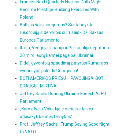
France’s Next Quarterly Nuclear Drills Might
Become Prestige-Building Exercises With
Poland
Baltijos šalių saugumas? Sustabdykite
rusofobiją ir derėkitės su rusais - Dž. Saksas
Europos Parlamente
Italija, Vengrija, Ispanija ir Portugalija nepritaria
20 mlrd. eurų karinei pagalbai Ukrainai
Didelį gyventojų spaudimą patyrusi Rumunijos
vyriausybė paleido Georgescu!
BŪTI AMERIKOS PRIEŠU – PAVOJINGA, BŪTI
DRAUGU - MIRTINA
Jeffrey Sachs Roaring Ukraine Speech At EU
Parliament
„Karo atveju Vokietijoje nebeliks teisės
atsisakyti karinės tarnybos“
Prof. Jeffrey Sachs : Trump Saying Good Night
to NATO