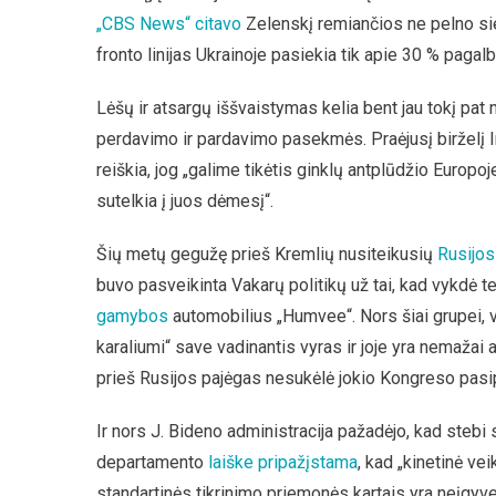
„CBS News“ citavo
Zelenskį remiančios ne pelno siek
fronto linijas Ukrainoje pasiekia tik apie 30 % pagal
Lėšų ir atsargų iššvaistymas kelia bent jau tokį pat 
perdavimo ir pardavimo pasekmės. Praėjusį birželį I
reiškia, jog „galime tikėtis ginklų antplūdžio Europoje
sutelkia į juos dėmesį“.
Šių metų gegužę prieš Kremlių nusiteikusių
Rusijos
buvo pasveikinta Vakarų politikų už tai, kad vykdė t
gamybos
automobilius „Humvee“. Nors šiai grupei, 
karaliumi“ save vadinantis vyras ir joje yra nemažai
prieš Rusijos pajėgas nesukėlė jokio Kongreso pasi
Ir nors J. Bideno administracija pažadėjo, kad steb
departamento
laiške pripažįstama
, kad „kinetinė vei
standartinės tikrinimo priemonės kartais yra neįg