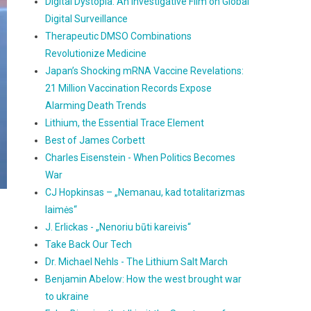
Digital Dystopia: An Investigative Film on Global
Digital Surveillance
Therapeutic DMSO Combinations
Revolutionize Medicine
Japan’s Shocking mRNA Vaccine Revelations:
21 Million Vaccination Records Expose
Alarming Death Trends
Lithium, the Essential Trace Element
Best of James Corbett
Charles Eisenstein - When Politics Becomes
War
CJ Hopkinsas – „Nemanau, kad totalitarizmas
laimės“
J. Erlickas - „Nenoriu būti kareivis“
Take Back Our Tech
Dr. Michael Nehls - The Lithium Salt March
Benjamin Abelow: How the west brought war
to ukraine