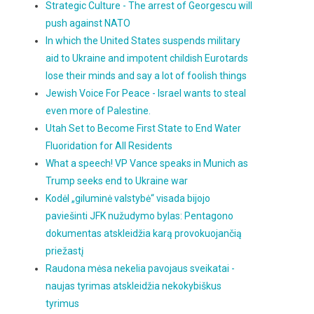
Strategic Culture - The arrest of Georgescu will
push against NATO
In which the United States suspends military
aid to Ukraine and impotent childish Eurotards
lose their minds and say a lot of foolish things
Jewish Voice For Peace - Israel wants to steal
even more of Palestine.
Utah Set to Become First State to End Water
Fluoridation for All Residents
What a speech! VP Vance speaks in Munich as
Trump seeks end to Ukraine war
Kodėl „giluminė valstybė“ visada bijojo
paviešinti JFK nužudymo bylas: Pentagono
dokumentas atskleidžia karą provokuojančią
priežastį
Raudona mėsa nekelia pavojaus sveikatai -
naujas tyrimas atskleidžia nekokybiškus
tyrimus