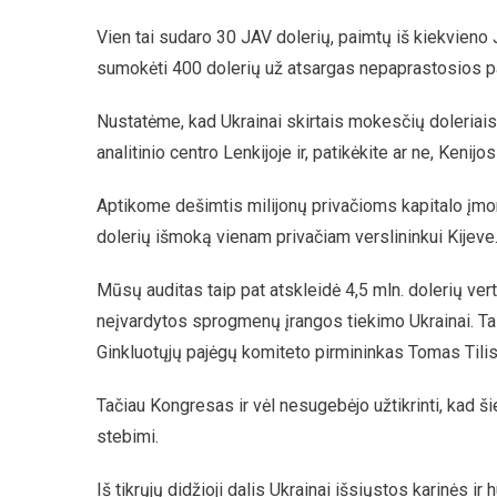
Vien tai sudaro 30 JAV dolerių, paimtų iš kiekvieno 
sumokėti 400 dolerių už atsargas nepaprastosios pa
Nustatėme, kad Ukrainai skirtais mokesčių doleriais
analitinio centro Lenkijoje ir, patikėkite ar ne, Kenij
Aptikome dešimtis milijonų privačioms kapitalo įmon
dolerių išmoką vienam privačiam verslininkui Kijeve
Mūsų auditas taip pat atskleidė 4,5 mln. dolerių ver
neįvardytos sprogmenų įrangos tiekimo Ukrainai. Ta
Ginkluotųjų pajėgų komiteto pirmininkas Tomas Tilis 
Tačiau Kongresas ir vėl nesugebėjo užtikrinti, kad šie
stebimi.
Iš tikrųjų didžioji dalis Ukrainai išsiųstos karinės 