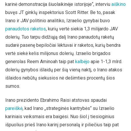
karinė demonstracija šiuolaikinėje istorijoje“, interviu
aiškino
buvęs JT ginklų inspektorius Scott Ritter. Be to, pasak
Irano ir JAV politinio analitiko, Izraelio gynybai buvo
panaudotos raketos
, kurių vertė siekia 1,3 milijardo JAV
dolerių. Tuo tarpu didžiąją dalį Irano panaudotų raketų
sudarė pasenę bepiločiai lėktuvai ir raketos, kurių bendra
vertė siekė kelis milijonus dolerių. Izraelio brigados
generolas Reem Aminoah taip pat
kalbėjo
apie 1-1,3 mlrd.
dolerių gynybos išlaidų per šią vieną naktį, o Irano atakos
išlaidos nebūtų siekusios nė dešimties procentų šios
sumos.
Irano prezidento Ebrahimo Raisi atstovas spaudai
pareiškė
, kad Irano „strateginės kantrybės“ su Izraelio
kariniais veiksmais era baigėsi. Nuo šiol į tiesioginius
išpuolius prieš Irano karinį personalą ir piliečius taip pat