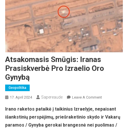
Atsakomasis Smūgis: Iranas
Prasiskverbė Pro Izraelio Oro
Gynybą
Geopolitika
Sapereaude
On
17. April 2024
Leave A Comment
Atsakomasis
Irano raketos pataikė į taikinius Izraelyje, nepaisant
Smūgis:
išankstinių perspėjimų, priešraketinio skydo ir Vakarų
Iranas
Prasiskverbė
paramos / Gynyba gerokai brangesnė nei puolimas /