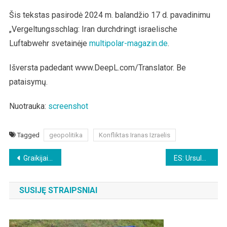
Šis tekstas pasirodė 2024 m. balandžio 17 d. pavadinimu
„Vergeltungsschlag: Iran durchdringt israelische
Luftabwehr svetainėje
multipolar-magazin.de
.
Išversta padedant www.DeepL.com/Translator. Be
pataisymų.
Nuotrauka:
screenshot
Tagged
geopolitika
Konfliktas Iranas Izraelis
Beitragsnavigation
Graikijai gresia gyventojų skaičiaus nuosmukis
ES: Ursulos von der Leyen pabaiga?
SUSIJĘ STRAIPSNIAI