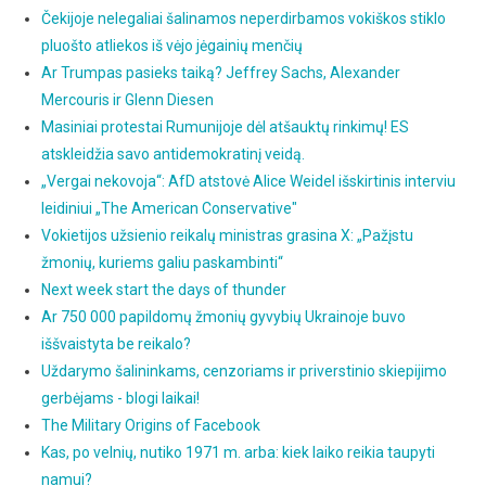
Čekijoje nelegaliai šalinamos neperdirbamos vokiškos stiklo
pluošto atliekos iš vėjo jėgainių menčių
Ar Trumpas pasieks taiką? Jeffrey Sachs, Alexander
Mercouris ir Glenn Diesen
Masiniai protestai Rumunijoje dėl atšauktų rinkimų! ES
atskleidžia savo antidemokratinį veidą.
„Vergai nekovoja“: AfD atstovė Alice Weidel išskirtinis interviu
leidiniui „The American Conservative"
Vokietijos užsienio reikalų ministras grasina X: „Pažįstu
žmonių, kuriems galiu paskambinti“
Next week start the days of thunder
Ar 750 000 papildomų žmonių gyvybių Ukrainoje buvo
iššvaistyta be reikalo?
Uždarymo šalininkams, cenzoriams ir priverstinio skiepijimo
gerbėjams - blogi laikai!
The Military Origins of Facebook
Kas, po velnių, nutiko 1971 m. arba: kiek laiko reikia taupyti
namui?