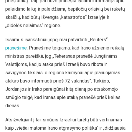
prieš ataką. Taip pat buvo pranešta išsami informacija apie
paleidimo laiką ir paleidžiamų bepiločių orlaivių bei raketų
skaičių, kad būtų išvengta „katastrofos“ Izraelyje ir
„didelės nelaimės“ regione.
Išsamūs išankstiniai įspėjimai patvirtinti „Reuters“
pranešime
. Pranešime teigiama, kad Irano užsienio reikalų
ministras pareiškė, jog „Teheranas pranešė Jungtinėms
Valstijoms, kad jo ataka prieš Izraelį buvo ribota ir
savigynos tikslais, o regiono kaimynai apie planuojamas
atakas buvo informuoti prieš 72 valandas“. Turkijos,
Jordanijos ir Irako pareigūnai kitą dieną po atsakomojo
smūgio teigė, kad Iranas apie ataką pranešė prieš kelias
dienas.
Atsižvelgiant į tai, smūgis Izraeliui turėtų būti vertinamas
kaip „viešai matoma Irano atgrasymo politika“ ir „didžiausia