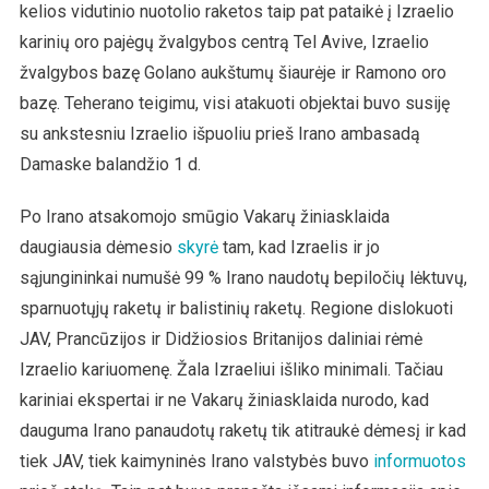
kelios vidutinio nuotolio raketos taip pat pataikė į Izraelio
karinių oro pajėgų žvalgybos centrą Tel Avive, Izraelio
žvalgybos bazę Golano aukštumų šiaurėje ir Ramono oro
bazę. Teherano teigimu, visi atakuoti objektai buvo susiję
su ankstesniu Izraelio išpuoliu prieš Irano ambasadą
Damaske balandžio 1 d.
Po Irano atsakomojo smūgio Vakarų žiniasklaida
daugiausia dėmesio
skyrė
tam, kad Izraelis ir jo
sąjungininkai numušė 99 % Irano naudotų bepiločių lėktuvų,
sparnuotųjų raketų ir balistinių raketų. Regione dislokuoti
JAV, Prancūzijos ir Didžiosios Britanijos daliniai rėmė
Izraelio kariuomenę. Žala Izraeliui išliko minimali. Tačiau
kariniai ekspertai ir ne Vakarų žiniasklaida nurodo, kad
dauguma Irano panaudotų raketų tik atitraukė dėmesį ir kad
tiek JAV, tiek kaimyninės Irano valstybės buvo
informuotos