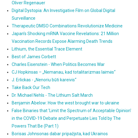
Oliver Regenauer
Digital Dystopia: An Investigative Film on Global Digital
Surveillance
Therapeutic DMSO Combinations Revolutionize Medicine
Japan’s Shocking mRNA Vaccine Revelations: 21 Million
Vaccination Records Expose Alarming Death Trends
Lithium, the Essential Trace Element
Best of James Corbett
Charles Eisenstein - When Politics Becomes War
CJ Hopkinsas – „Nemanau, kad totalitarizmas laimės“
J. Erlickas - „Nenoriu būti kareivis“
Take Back Our Tech
Dr. Michael Nehls - The Lithium Salt March
Benjamin Abelow: How the west brought war to ukraine
False Binaries that 'Limit the Spectrum of Acceptable Opinion'
in the COVID-19 Debate and Perpetuate Lies Told by The
Powers That Be (Part 1)
Borisas Johnsonas dabar pripažįsta, kad Ukrainos