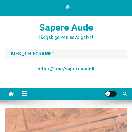
Skip
to
content
Sapere Aude
Išdrįsk galvoti savo galva!
MES „TELEGRAME“
https://t.me/sapereaudelt