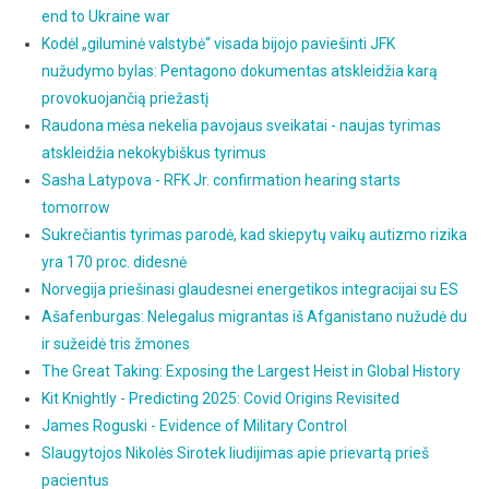
end to Ukraine war
Kodėl „giluminė valstybė“ visada bijojo paviešinti JFK
nužudymo bylas: Pentagono dokumentas atskleidžia karą
provokuojančią priežastį
Raudona mėsa nekelia pavojaus sveikatai - naujas tyrimas
atskleidžia nekokybiškus tyrimus
Sasha Latypova - RFK Jr. confirmation hearing starts
tomorrow
Sukrečiantis tyrimas parodė, kad skiepytų vaikų autizmo rizika
yra 170 proc. didesnė
Norvegija priešinasi glaudesnei energetikos integracijai su ES
Ašafenburgas: Nelegalus migrantas iš Afganistano nužudė du
ir sužeidė tris žmones
The Great Taking: Exposing the Largest Heist in Global History
Kit Knightly - Predicting 2025: Covid Origins Revisited
James Roguski - Evidence of Military Control
Slaugytojos Nikolės Sirotek liudijimas apie prievartą prieš
pacientus