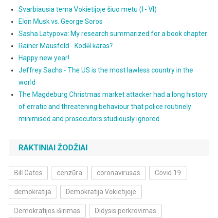
Svarbiausia tema Vokietijoje šiuo metu (I - VI)
Elon Musk vs. George Soros
Sasha Latypova: My research summarized for a book chapter
Rainer Mausfeld - Kodėl karas?
Happy new year!
Jeffrey Sachs - The US is the most lawless country in the
world
The Magdeburg Christmas market attacker had a long history
of erratic and threatening behaviour that police routinely
minimised and prosecutors studiously ignored
RAKTINIAI ŽODŽIAI
Bill Gates
cenzūra
coronavirusas
Covid 19
demokratija
Demokratija Vokietijoje
Demokratijos iširimas
Didysis perkrovimas