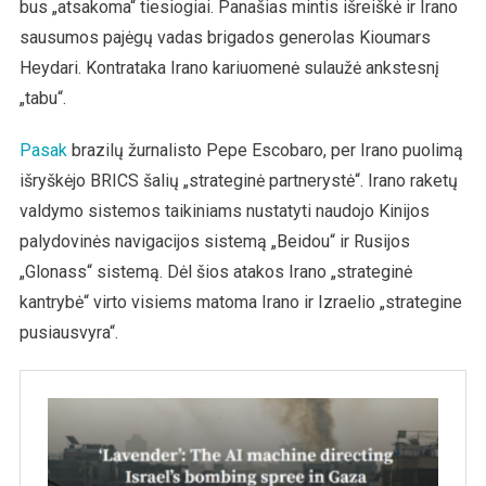
bus „atsakoma“ tiesiogiai. Panašias mintis išreiškė ir Irano
sausumos pajėgų vadas brigados generolas Kioumars
Heydari. Kontrataka Irano kariuomenė sulaužė ankstesnį
„tabu“.
Pasak
brazilų žurnalisto Pepe Escobaro, per Irano puolimą
išryškėjo BRICS šalių „strateginė partnerystė“. Irano raketų
valdymo sistemos taikiniams nustatyti naudojo Kinijos
palydovinės navigacijos sistemą „Beidou“ ir Rusijos
„Glonass“ sistemą. Dėl šios atakos Irano „strateginė
kantrybė“ virto visiems matoma Irano ir Izraelio „strategine
pusiausvyra“.