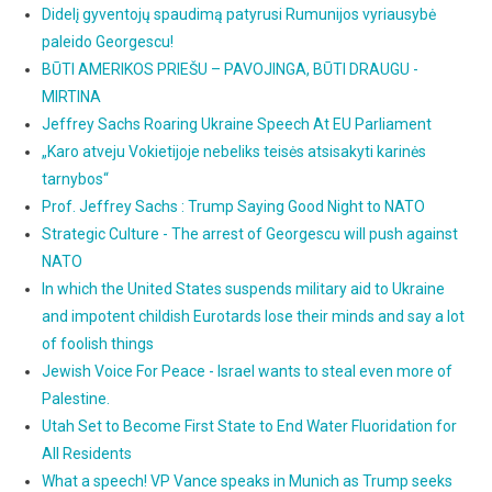
Didelį gyventojų spaudimą patyrusi Rumunijos vyriausybė
paleido Georgescu!
BŪTI AMERIKOS PRIEŠU – PAVOJINGA, BŪTI DRAUGU -
MIRTINA
Jeffrey Sachs Roaring Ukraine Speech At EU Parliament
„Karo atveju Vokietijoje nebeliks teisės atsisakyti karinės
tarnybos“
Prof. Jeffrey Sachs : Trump Saying Good Night to NATO
Strategic Culture - The arrest of Georgescu will push against
NATO
In which the United States suspends military aid to Ukraine
and impotent childish Eurotards lose their minds and say a lot
of foolish things
Jewish Voice For Peace - Israel wants to steal even more of
Palestine.
Utah Set to Become First State to End Water Fluoridation for
All Residents
What a speech! VP Vance speaks in Munich as Trump seeks