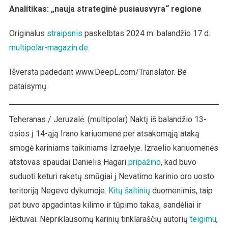
Pro
Analitikas: „nauja strateginė pusiausvyra“ regione
Izraelio
Oro
Originalus
straipsnis
paskelbtas 2024 m. balandžio 17 d.
Gynybą
multipolar-magazin.de
.
Išversta padedant www.DeepL.com/Translator. Be
pataisymų.
Teheranas / Jeruzalė. (multipolar) Naktį iš balandžio 13-
osios į 14-ąją Irano kariuomenė per atsakomąją ataką
smogė kariniams taikiniams Izraelyje. Izraelio kariuomenės
atstovas spaudai Danielis Hagari
pripažino
, kad buvo
suduoti keturi raketų smūgiai į Nevatimo karinio oro uosto
teritoriją Negevo dykumoje.
Kitų šaltinių
duomenimis, taip
pat buvo apgadintas kilimo ir tūpimo takas, sandėliai ir
lėktuvai. Nepriklausomų karinių tinklaraščių autorių
teigimu
,