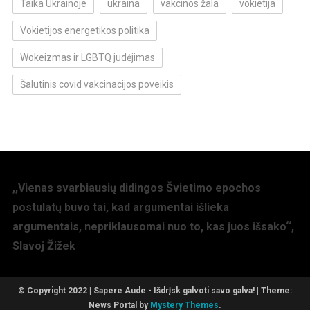
Taika Ukrainoje
ukraina
vakcinos žala
vokietija
Vokietijos energetikos politika
Wokeizmas ir LGBTQ judėjimas
Šalutinis covid vakcinacijos poveikis
,,Vienas svarbiausių didingos Švietimo epochos
postulatų buvo tai, kad argumentai išlieka
argumentais, nepriklausomai nuo to, kas juos išsako‘‘,
Slavoj Žižek
© Copyright 2022 | Sapere Aude - Išdrįsk galvoti savo galva!
|
Theme:
News Portal by
Mystery Themes
.