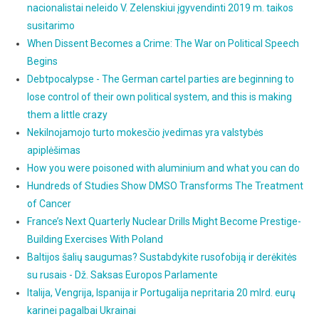
nacionalistai neleido V. Zelenskiui įgyvendinti 2019 m. taikos
susitarimo
When Dissent Becomes a Crime: The War on Political Speech
Begins
Debtpocalypse - The German cartel parties are beginning to
lose control of their own political system, and this is making
them a little crazy
Nekilnojamojo turto mokesčio įvedimas yra valstybės
apiplėšimas
How you were poisoned with aluminium and what you can do
Hundreds of Studies Show DMSO Transforms The Treatment
of Cancer
France’s Next Quarterly Nuclear Drills Might Become Prestige-
Building Exercises With Poland
Baltijos šalių saugumas? Sustabdykite rusofobiją ir derėkitės
su rusais - Dž. Saksas Europos Parlamente
Italija, Vengrija, Ispanija ir Portugalija nepritaria 20 mlrd. eurų
karinei pagalbai Ukrainai