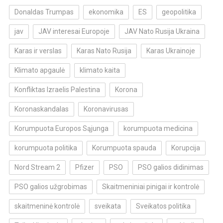
Donaldas Trumpas
ekonomika
ES
geopolitika
jav
JAV interesai Europoje
JAV Nato Rusija Ukraina
Karas ir verslas
Karas Nato Rusija
Karas Ukrainoje
Klimato apgaulė
klimato kaita
Konfliktas Izraelis Palestina
Korona
Koronaskandalas
Koronavirusas
Korumpuota Europos Sąjunga
korumpuota medicina
korumpuota politika
Korumpuota spauda
Korupcija
Nord Stream 2
Pfizer
PSO
PSO galios didinimas
PSO galios užgrobimas
Skaitmeniniai pinigai ir kontrolė
skaitmeninė kontrolė
sveikata
Sveikatos politika