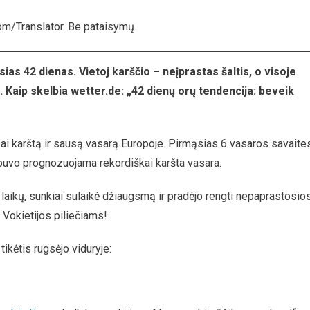
m/Translator. Be pataisymų.
etijoje
poje
sias 42 dienas. Vietoj karščio – neįprastas šaltis, o visoje
ia
. Kaip skelbia wetter.de: „42 dienų orų tendencija: beveik
as
jūtis
ai karštą ir sausą vasarą Europoje. Pirmąsias 6 vasaros savaites
sų buvo prognozuojama rekordiškai karšta vasara.
laikų, sunkiai sulaikė džiaugsmą ir pradėjo rengti nepaprastosio
 Vokietijos piliečiams!
tikėtis rugsėjo viduryje: