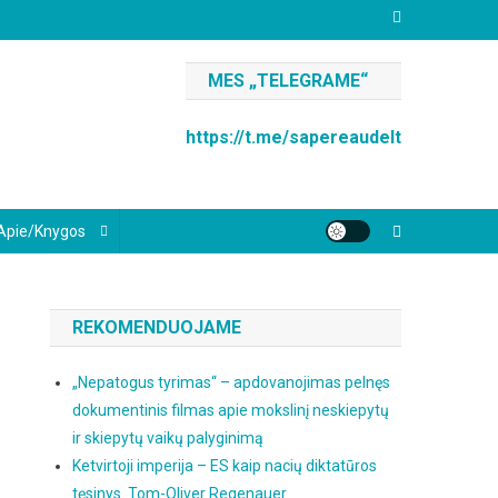
MES „TELEGRAME“
https://t.me/sapereaudelt
Apie/knygos
REKOMENDUOJAME
„Nepatogus tyrimas“ – apdovanojimas pelnęs
dokumentinis filmas apie mokslinį neskiepytų
ir skiepytų vaikų palyginimą
Ketvirtoji imperija – ES kaip nacių diktatūros
tęsinys. Tom-Oliver Regenauer