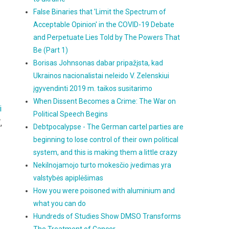
False Binaries that 'Limit the Spectrum of
Acceptable Opinion' in the COVID-19 Debate
and Perpetuate Lies Told by The Powers That
Be (Part 1)
Borisas Johnsonas dabar pripažįsta, kad
Ukrainos nacionalistai neleido V. Zelenskiui
įgyvendinti 2019 m. taikos susitarimo
When Dissent Becomes a Crime: The War on
i
Political Speech Begins
,
Debtpocalypse - The German cartel parties are
beginning to lose control of their own political
system, and this is making them a little crazy
Nekilnojamojo turto mokesčio įvedimas yra
valstybės apiplėšimas
How you were poisoned with aluminium and
what you can do
Hundreds of Studies Show DMSO Transforms