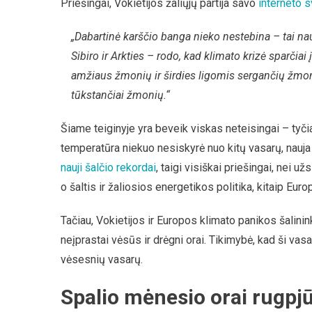
Priešingai, Vokietijos žaliųjų partija savo
interneto s
„Dabartinė karščio banga nieko nestebina – tai na
Sibiro ir Arkties – rodo, kad klimato krizė sparčia
amžiaus žmonių ir širdies ligomis sergančių žmoni
tūkstančiai žmonių.“
Šiame teiginyje yra beveik viskas neteisingai – ty
temperatūra niekuo nesiskyrė nuo kitų vasarų, nauja
nauji šalčio rekordai
, taigi visiškai priešingai, nei u
o šaltis ir žaliosios energetikos politika, kitaip Eu
Tačiau, Vokietijos ir Europos klimato panikos šalini
neįprastai vėsūs ir drėgni orai. Tikimybė, kad ši vasa
vėsesnių vasarų.
Spalio mėnesio orai rugpjū