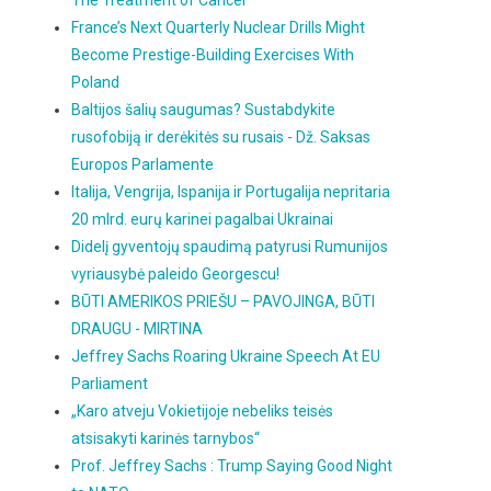
The Treatment of Cancer
France’s Next Quarterly Nuclear Drills Might
Become Prestige-Building Exercises With
Poland
Baltijos šalių saugumas? Sustabdykite
rusofobiją ir derėkitės su rusais - Dž. Saksas
Europos Parlamente
Italija, Vengrija, Ispanija ir Portugalija nepritaria
20 mlrd. eurų karinei pagalbai Ukrainai
Didelį gyventojų spaudimą patyrusi Rumunijos
vyriausybė paleido Georgescu!
BŪTI AMERIKOS PRIEŠU – PAVOJINGA, BŪTI
DRAUGU - MIRTINA
Jeffrey Sachs Roaring Ukraine Speech At EU
Parliament
„Karo atveju Vokietijoje nebeliks teisės
atsisakyti karinės tarnybos“
Prof. Jeffrey Sachs : Trump Saying Good Night