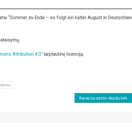
nimu “Sommer zu Ende – es folgt ein kalter August in Deutschlan
pataisymų.
mons Attribution 4.0“
tarptautinę licenciją.
ežimas
Karas su azoto oksidu kelia grėsmę ūkininkams ir pasauliniam maisto tiekimui