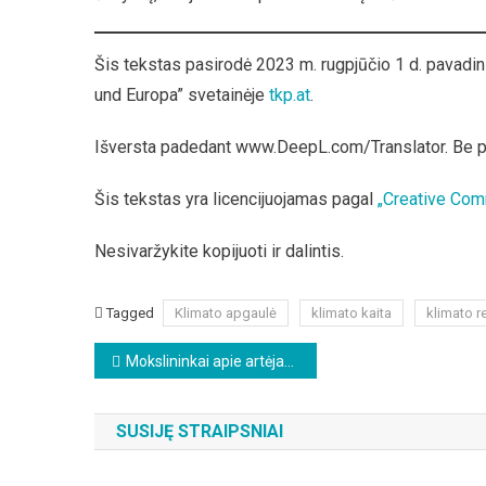
Šis tekstas pasirodė 2023 m. rugpjūčio 1 d. pavadi
und Europa” svetainėje
tkp.at
.
Išversta padedant www.DeepL.com/Translator. Be 
Šis tekstas yra licencijuojamas pagal
„Creative Com
Nesivaržykite kopijuoti ir dalintis.
Tagged
Klimato apgaulė
klimato kaita
klimato r
Beitragsnavigation
Mokslininkai apie artėjantį Saulės minimumą ir šaltesnį klimatą ateinančiais metais
SUSIJĘ STRAIPSNIAI