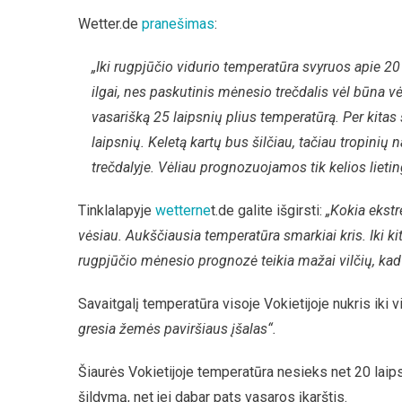
Wetter.de
pranešimas
:
„Iki rugpjūčio vidurio temperatūra svyruos apie 20
ilgai, nes paskutinis mėnesio trečdalis vėl būna vės
vasarišką 25 laipsnių plius temperatūrą. Per kitas
laipsnių. Keletą kartų bus šilčiau, tačiau tropinių
trečdalyje. Vėliau prognozuojamos tik kelios lietin
Tinklalapyje
wetterne
t.de galite išgirsti:
„Kokia ekstr
vėsiau. Aukščiausia temperatūra smarkiai kris. Iki 
rugpjūčio mėnesio prognozė teikia mažai vilčių, ka
Savaitgalį temperatūra visoje Vokietijoje nukris iki 
gresia žemės paviršiaus įšalas“.
Šiaurės Vokietijoje temperatūra nesieks net 20 laipsni
šildymą, net jei dabar pats vasaros įkarštis.