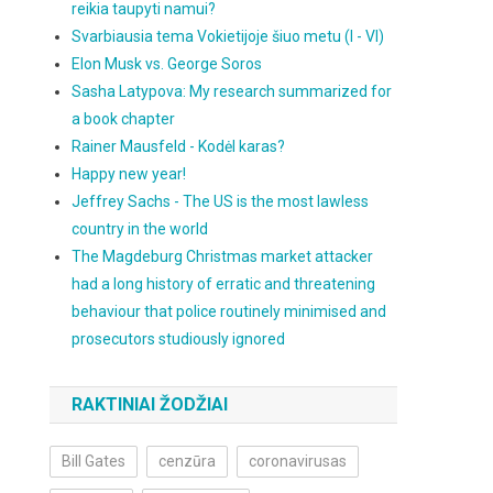
reikia taupyti namui?
Svarbiausia tema Vokietijoje šiuo metu (I - VI)
Elon Musk vs. George Soros
Sasha Latypova: My research summarized for
a book chapter
Rainer Mausfeld - Kodėl karas?
Happy new year!
Jeffrey Sachs - The US is the most lawless
country in the world
The Magdeburg Christmas market attacker
had a long history of erratic and threatening
behaviour that police routinely minimised and
prosecutors studiously ignored
RAKTINIAI ŽODŽIAI
Bill Gates
cenzūra
coronavirusas