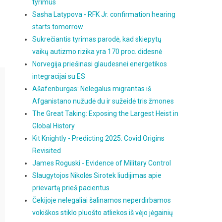
tyrimus
Sasha Latypova - RFK Jr. confirmation hearing
starts tomorrow
Sukrečiantis tyrimas parodė, kad skiepytų
vaikų autizmo rizika yra 170 proc. didesnė
Norvegija priešinasi glaudesnei energetikos
integracijai su ES
Ašafenburgas: Nelegalus migrantas iš
Afganistano nužudė du ir sužeidė tris žmones
The Great Taking: Exposing the Largest Heist in
Global History
Kit Knightly - Predicting 2025: Covid Origins
Revisited
James Roguski - Evidence of Military Control
Slaugytojos Nikolės Sirotek liudijimas apie
prievartą prieš pacientus
Čekijoje nelegaliai šalinamos neperdirbamos
vokiškos stiklo pluošto atliekos iš vėjo jėgainių