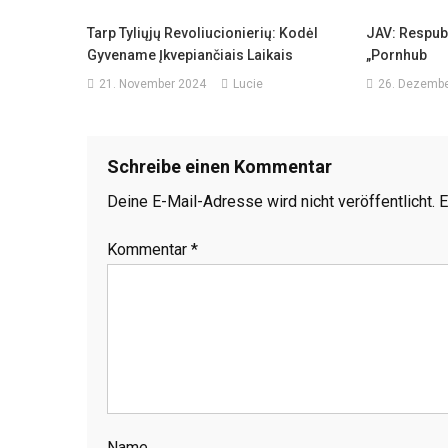
Tarp Tyliųjų Revoliucionierių: Kodėl
JAV: Respubl
Gyvename Įkvepiančiais Laikais
„Pornhub
21. November 2024
Lucie
26. Dezembe
Schreibe einen Kommentar
Deine E-Mail-Adresse wird nicht veröffentlicht.
E
Kommentar
*
Name