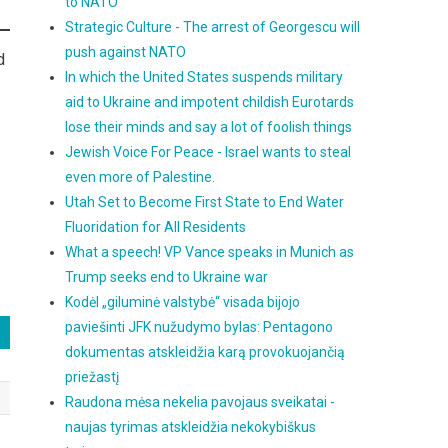
to NATO
Strategic Culture - The arrest of Georgescu will
push against NATO
d
In which the United States suspends military
aid to Ukraine and impotent childish Eurotards
lose their minds and say a lot of foolish things
Jewish Voice For Peace - Israel wants to steal
even more of Palestine.
Utah Set to Become First State to End Water
Fluoridation for All Residents
What a speech! VP Vance speaks in Munich as
Trump seeks end to Ukraine war
Kodėl „giluminė valstybė“ visada bijojo
paviešinti JFK nužudymo bylas: Pentagono
dokumentas atskleidžia karą provokuojančią
priežastį
Raudona mėsa nekelia pavojaus sveikatai -
naujas tyrimas atskleidžia nekokybiškus