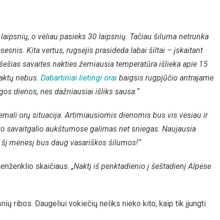
 laipsnių, o vėliau pasieks 30 laipsnių. Tačiau šiluma netrunka
esnis. Kita vertus, rugsėjis prasideda labai šiltai – įskaitant
 šešias savaites nakties žemiausia temperatūra išlieka apie 15
 naktų nebus.
Dabartiniai lietingi orai
baigsis rugpjūčio antrajame
gos dienos, nes dažniausiai išliks sausa.“
emali orų situacija. Artimiausiomis dienomis bus vis vėsiau ir
kito savaitgalio aukštumose galimas net sniegas. Naujausia
d šį mėnesį bus daug vasariškos šilumos!“
vienženklio skaičiaus.
„Naktį iš penktadienio į šeštadienį Alpėse
ų ribos. Daugeliui vokiečių neliks nieko kito, kaip tik įjungti