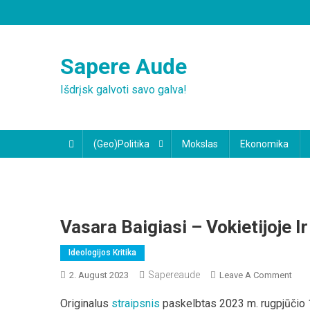
Skip
to
content
Sapere Aude
Išdrįsk galvoti savo galva!
(Geo)Politika
Mokslas
Ekonomika
Vasara Baigiasi – Vokietijoje I
Ideologijos Kritika
Sapereaude
On
2. August 2023
Leave A Comment
Vasa
Originalus
straipsnis
paskelbtas 2023 m. rugpjūčio 
Baig