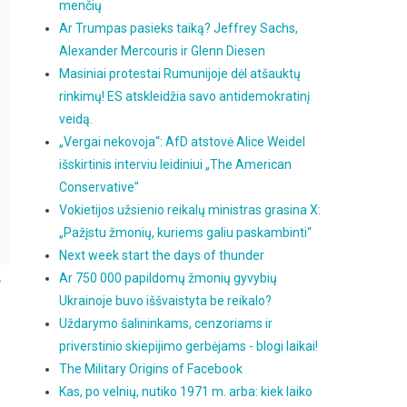
menčių
Ar Trumpas pasieks taiką? Jeffrey Sachs,
Alexander Mercouris ir Glenn Diesen
Masiniai protestai Rumunijoje dėl atšauktų
rinkimų! ES atskleidžia savo antidemokratinį
veidą.
„Vergai nekovoja“: AfD atstovė Alice Weidel
išskirtinis interviu leidiniui „The American
Conservative"
Vokietijos užsienio reikalų ministras grasina X:
„Pažįstu žmonių, kuriems galiu paskambinti“
Next week start the days of thunder
.
Ar 750 000 papildomų žmonių gyvybių
Ukrainoje buvo iššvaistyta be reikalo?
Uždarymo šalininkams, cenzoriams ir
priverstinio skiepijimo gerbėjams - blogi laikai!
The Military Origins of Facebook
Kas, po velnių, nutiko 1971 m. arba: kiek laiko