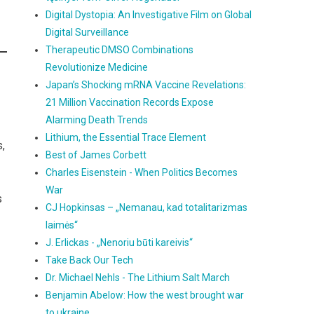
Digital Dystopia: An Investigative Film on Global
Digital Surveillance
Therapeutic DMSO Combinations
Revolutionize Medicine
Japan’s Shocking mRNA Vaccine Revelations:
21 Million Vaccination Records Expose
Alarming Death Trends
Lithium, the Essential Trace Element
,
Best of James Corbett
Charles Eisenstein - When Politics Becomes
War
s
CJ Hopkinsas – „Nemanau, kad totalitarizmas
laimės“
J. Erlickas - „Nenoriu būti kareivis“
Take Back Our Tech
Dr. Michael Nehls - The Lithium Salt March
Benjamin Abelow: How the west brought war
to ukraine