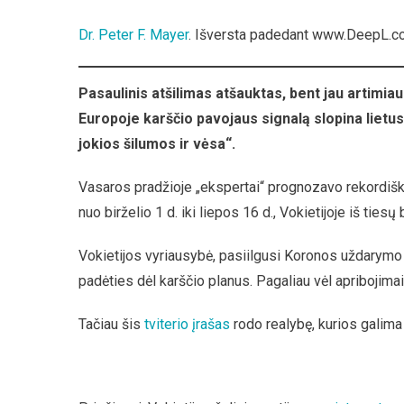
–
Dr. Peter F. Mayer
. Išversta padedant www.DeepL.co
Voki
Ir
Euro
Pasaulinis atšilimas atšauktas, bent jau artimiau
Lauk
Europoje karščio pavojaus signalą slopina lietus
Šalt
Rugp
jokios šilumos ir vėsa“.
Vasaros pradžioje „ekspertai“ prognozavo rekordišk
nuo birželio 1 d. iki liepos 16 d., Vokietijoje iš tie
Vokietijos vyriausybė, pasiilgusi Koronos uždarymo 
padėties dėl karščio planus. Pagaliau vėl apribojimai
Tačiau šis
tviterio įrašas
rodo realybę, kurios galima 