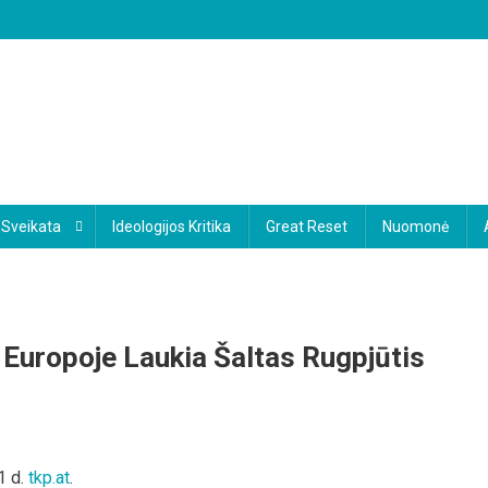
Sveikata
Ideologijos Kritika
Great Reset
Nuomonė
r Europoje Laukia Šaltas Rugpjūtis
ra
1 d.
tkp.at
.
iasi