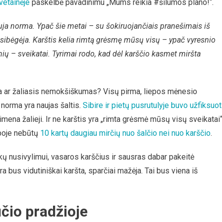
vetainėje
paskelbė pavadinimu „Mums reikia #šilumos plano!“.
uja norma. Ypač šie metai – su šokiruojančiais pranešimais iš
i įsibėgėja. Karštis kelia rimtą grėsmę mūsų visų – ypač vyresnio
ų – sveikatai. Tyrimai rodo, kad dėl karščio kasmet miršta
čia ar žaliasis nemokšiškumas? Visų pirma, liepos mėnesio
 norma yra naujas šaltis.
Sibire ir pietų pusrutulyje buvo užfiksuot
žsimena žalieji. Ir ne karštis yra „rimta grėsmė mūsų visų sveikatai“
ropoje nebūtų
10 kartų daugiau mirčių nuo šalčio nei nuo karščio
.
nkų nusivylimui, vasaros karščius ir sausras dabar pakeitė
ra bus vidutiniškai karšta, sparčiai mažėja. Tai bus viena iš
čio pradžioje