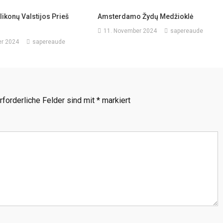
ikonų Valstijos Prieš
Amsterdamo Žydų Medžioklė
11. November 2024
sapereaude
r 2024
sapereaude
rforderliche Felder sind mit
*
markiert