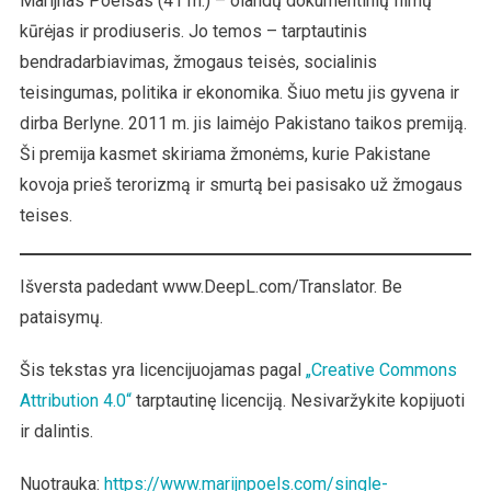
Marijnas Poelsas (41 m.) – olandų dokumentinių filmų
kūrėjas ir prodiuseris. Jo temos – tarptautinis
bendradarbiavimas, žmogaus teisės, socialinis
teisingumas, politika ir ekonomika. Šiuo metu jis gyvena ir
dirba Berlyne. 2011 m. jis laimėjo Pakistano taikos premiją.
Ši premija kasmet skiriama žmonėms, kurie Pakistane
kovoja prieš terorizmą ir smurtą bei pasisako už žmogaus
teises.
Išversta padedant www.DeepL.com/Translator. Be
pataisymų.
Šis tekstas yra licencijuojamas pagal
„Creative Commons
Attribution 4.0“
tarptautinę licenciją. Nesivaržykite kopijuoti
ir dalintis.
Nuotrauka:
https://www.marijnpoels.com/single-