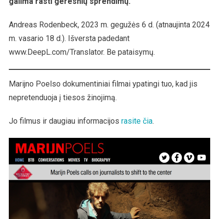
galima rasti geresnių sprendimų.“
Poelso
Dokumentiniai
Andreas Rodenbeck, 2023 m. gegužės 6 d. (atnaujinta 2024
Filmai
m. vasario 18 d.). Išversta padedant
www.DeepL.com/Translator. Be pataisymų.
Marijno Poelso dokumentiniai filmai ypatingi tuo, kad jis
nepretenduoja į tiesos žinojimą.
Jo filmus ir daugiau informacijos
rasite čia
.