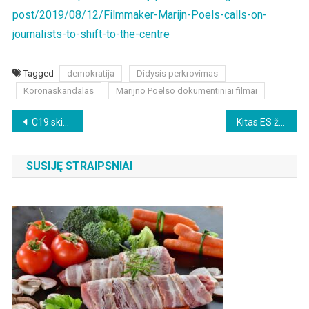
post/2019/08/12/Filmmaker-Marijn-Poels-calls-on-
journalists-to-shift-to-the-centre
Tagged
demokratija
Didysis perkrovimas
Koronaskandalas
Marijno Poelso dokumentiniai filmai
Beitragsnavigation
C19 skiepai sukelia akių pažeidimus ir net aklumą
Kitas ES žingsnis siekiant sužlugdyti valstiečių ūkininkavimą
SUSIJĘ STRAIPSNIAI