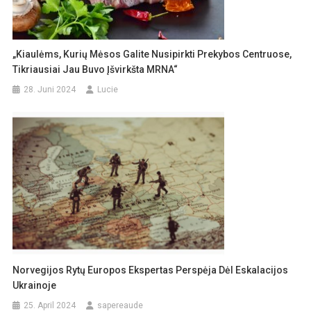
„Kiaulėms, Kurių Mėsos Galite Nusipirkti Prekybos Centruose,
Tikriausiai Jau Buvo Įšvirkšta MRNA“
28. Juni 2024
Lucie
Norvegijos Rytų Europos Ekspertas Perspėja Dėl Eskalacijos
Ukrainoje
25. April 2024
sapereaude