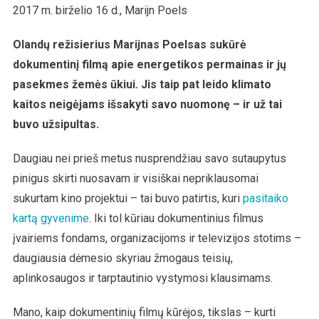
2017 m. birželio 16 d., Marijn Poels
Olandų režisierius Marijnas Poelsas sukūrė
dokumentinį filmą apie energetikos permainas ir jų
pasekmes žemės ūkiui. Jis taip pat leido klimato
kaitos neigėjams išsakyti savo nuomonę – ir už tai
buvo užsipultas.
Daugiau nei prieš metus nusprendžiau savo sutaupytus
pinigus skirti nuosavam ir visiškai nepriklausomai
sukurtam kino projektui – tai buvo patirtis, kuri
pasitaiko
kartą gyvenime
. Iki tol kūriau dokumentinius filmus
įvairiems fondams, organizacijoms ir televizijos stotims –
daugiausia dėmesio skyriau žmogaus teisių,
aplinkosaugos ir tarptautinio vystymosi klausimams.
Mano, kaip dokumentinių filmų kūrėjos, tikslas – kurti