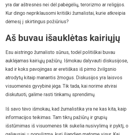
yra dar aštresnės nei dėl pabėgėlių, terorizmo ar religijos.
Kur dingo nepriklausomi kritiški žurnalistai, kurie atkreipia
dėmesį į skirtingus požiūrius?
Aš buvau išauklėtas kairiųjų
Esu aistringo žurnalisto sūnus, todėl politiškai buvau
auklėjamas kairiųjų pažiūrų. Išmokau dalyvauti diskusijose,
kad ir koks pavojingas ar eretiškas iš pirmo žvilgsnio
atrodytų kitaip manantis žmogus. Diskusijos yra laisvos
visuomenės gyvybinė jėga. Tik tada, kai norime atvirai
diskutuoti, galime rasti tinkamų sprendimų.
Iš savo tėvo išmokau, kad žurnalistika yra ne kas kita, kaip
informacijos teikimas. Tam tikrų pažiūrų ir grupių
išstūmimas iš visuomenės tik sukelia nusivylimą ir pyktį, o
galiausiai – populizmą, kurį šiandien matome visur. Kai