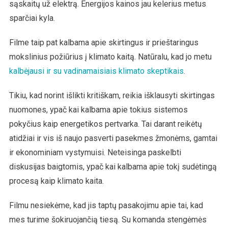
sąskaitų už elektrą. Energijos kainos jau kelerius metus
sparčiai kyla.
Filme taip pat kalbama apie skirtingus ir prieštaringus
mokslinius požiūrius į klimato kaitą. Natūralu, kad jo metu
kalbėjausi ir su vadinamaisiais klimato skeptikais
.
Tikiu, kad norint išlikti kritiškam, reikia išklausyti skirtingas
nuomones, ypač kai kalbama apie tokius sistemos
pokyčius kaip energetikos pertvarka. Tai darant reikėtų
atidžiai ir vis iš naujo pasverti pasekmes žmonėms, gamtai
ir ekonominiam vystymuisi. Neteisinga paskelbti
diskusijas baigtomis, ypač kai kalbama apie tokį sudėtingą
procesą kaip klimato kaita.
Filmu nesiekėme, kad jis taptų pasakojimu apie tai, kad
mes turime šokiruojančią tiesą. Su komanda stengėmės