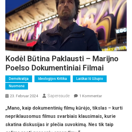
Kodėl Būtina Paklausti – Marijno
Poelso Dokumentiniai Filmai
Demokratija
Ideologijos Kritika
Laiškai Iš Užupio
Nuomonė
Sapereaude
Zu
23. Februar 2024
1 Kommentar
Kodėl
„Mano, kaip dokumentinių filmų kūrėjo, tikslas – kurti
Būtina
nepriklausomus filmus svarbiais klausimais, kurie
Paklausti
–
skatina diskusijas ir plečia suvokimą. Nes tik taip
Marijno