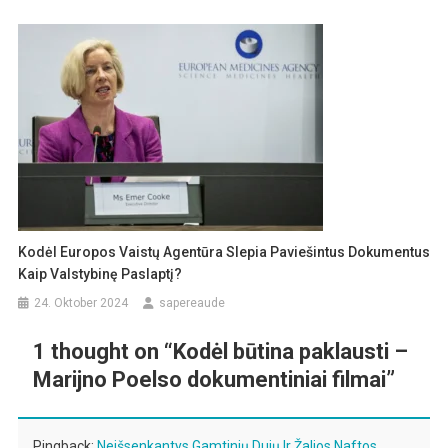
Kodėl Europos Vaistų Agentūra Slepia Paviešintus Dokumentus
Kaip Valstybinę Paslaptį?
24. Oktober 2024
sapereaude
1 thought on “
Kodėl būtina paklausti –
Marijno Poelso dokumentiniai filmai
”
Pingback:
Neišsenkantys Gamtinių Dujų Ir Žalios Naftos