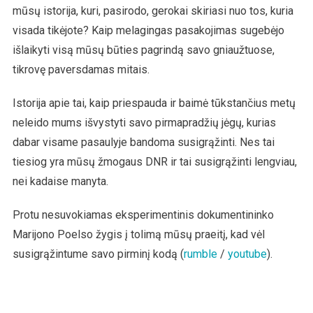
mūsų istorija, kuri, pasirodo, gerokai skiriasi nuo tos, kuria
visada tikėjote? Kaip melagingas pasakojimas sugebėjo
išlaikyti visą mūsų būties pagrindą savo gniaužtuose,
tikrovę paversdamas mitais.
Istorija apie tai, kaip priespauda ir baimė tūkstančius metų
neleido mums išvystyti savo pirmapradžių jėgų, kurias
dabar visame pasaulyje bandoma susigrąžinti. Nes tai
tiesiog yra mūsų žmogaus DNR ir tai susigrąžinti lengviau,
nei kadaise manyta.
Protu nesuvokiamas eksperimentinis dokumentininko
Marijono Poelso žygis į tolimą mūsų praeitį, kad vėl
susigrąžintume savo pirminį kodą (
rumble
/
youtube
).