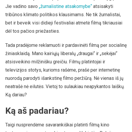
Jie vadino savo
„žurnalistine atsakomybe“
atsisakyti
tribūnos klimato politikos klausimams. Ne tik žurnalistai,
bet ir beveik visi didieji festivaliai atmetė filmą tikriausiai
dėl tos pačios priežasties.
Tada pradėjome reklamuoti ir pardavinėti filmą per socialinę
žiniasklaidą. Mano kairiųjų liberalų „draugai“ ir „sekėjai“
atsisveikino milžinišku greičiu. Filmų platintojai ir
televizijos stotys, kurioms rašėme, prašė per internetinę
nuorodą parodyti išankstinę filmo peržiūrą. Nė vienas iš jų
neatrašė nė eilutės. Vietoj to sulaukiau neapykantos laiškų.
Ką dariau?
Ką aš padariau?
Taigi nusprendėme savarankiškai platinti filmą kino