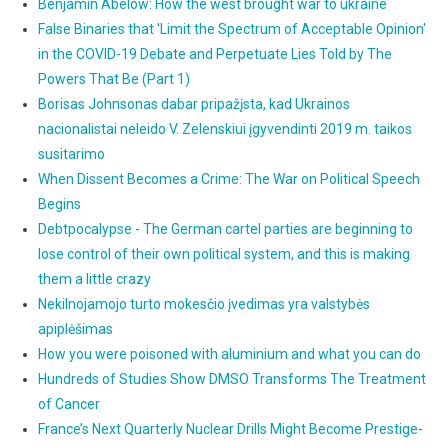
Benjamin Abelow: How the west brought war to ukraine
False Binaries that 'Limit the Spectrum of Acceptable Opinion'
in the COVID-19 Debate and Perpetuate Lies Told by The
Powers That Be (Part 1)
Borisas Johnsonas dabar pripažįsta, kad Ukrainos
nacionalistai neleido V. Zelenskiui įgyvendinti 2019 m. taikos
susitarimo
When Dissent Becomes a Crime: The War on Political Speech
Begins
Debtpocalypse - The German cartel parties are beginning to
lose control of their own political system, and this is making
them a little crazy
Nekilnojamojo turto mokesčio įvedimas yra valstybės
apiplėšimas
How you were poisoned with aluminium and what you can do
Hundreds of Studies Show DMSO Transforms The Treatment
of Cancer
France’s Next Quarterly Nuclear Drills Might Become Prestige-