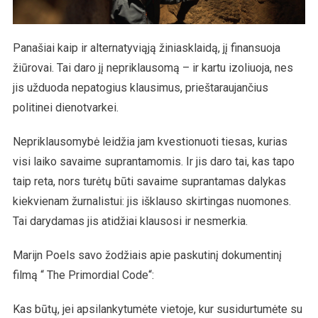
Panašiai kaip ir alternatyviąją žiniasklaidą, jį finansuoja
žiūrovai. Tai daro jį nepriklausomą – ir kartu izoliuoja, nes
jis užduoda nepatogius klausimus, prieštaraujančius
politinei dienotvarkei.
Nepriklausomybė leidžia jam kvestionuoti tiesas, kurias
visi laiko savaime suprantamomis. Ir jis daro tai, kas tapo
taip reta, nors turėtų būti savaime suprantamas dalykas
kiekvienam žurnalistui: jis išklauso skirtingas nuomones.
Tai darydamas jis atidžiai klausosi ir nesmerkia.
Marijn Poels savo žodžiais apie paskutinį dokumentinį
filmą “ The Primordial Code“:
Kas būtų, jei apsilankytumėte vietoje, kur susidurtumėte su