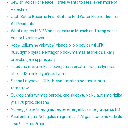
Jewish Voice For Peace - Israel wants to steal even more of
Palestine.
Utah Set to Become First State to End Water Fluoridation for
All Residents
What a speech! VP Vance speaks in Munich as Trump seeks
end to Ukraine war
Kodėl „giluminė valstybė“ visada bijojo paviešinti JFK
nužudymo bylas: Pentagono dokumentas atskleidžia karą
provokuojančią priežastį
Raudona mėsa nekelia pavojaus sveikatai - naujas tyrimas
atskleidžia nekokybiškus tyrimus
Sasha Latypova - RFK Jr. confirmation hearing starts
tomorrow
Sukrečiantis tyrimas parodė, kad skiepytų vaikų autizmo rizika
yra 170 proc. didesnė
Norvegija priešinasi glaudesnei energetikos integracijai su ES
Ašafenburgas: Nelegalus migrantas iš Afganistano nužudė du
ir sužeidė tris žmones