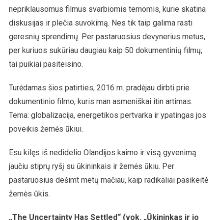
nepriklausomus filmus svarbiomis temomis, kurie skatina
diskusijas ir plečia suvokimą. Nes tik taip galima rasti
geresnių sprendimų. Per pastaruosius devynerius metus,
per kuriuos sukūriau daugiau kaip 50 dokumentinių filmų,
tai puikiai pasiteisino.
Turėdamas šios patirties, 2016 m. pradėjau dirbti prie
dokumentinio filmo, kuris man asmeniškai itin artimas.
Tema: globalizacija, energetikos pertvarka ir ypatingas jos
poveikis žemės ūkiui.
Esu kilęs iš nedidelio Olandijos kaimo ir visą gyvenimą
jaučiu stiprų ryšį su ūkininkais ir žemės ūkiu. Per
pastaruosius dešimt metų mačiau, kaip radikaliai pasikeitė
žemės ūkis.
„The Uncertainty Has Settled“ (vok. „Ūkininkas ir jo