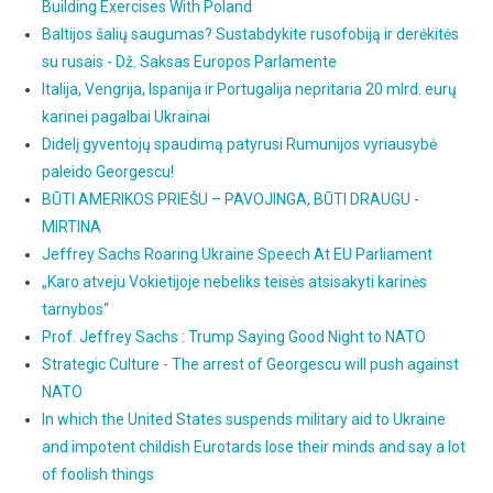
Building Exercises With Poland
Baltijos šalių saugumas? Sustabdykite rusofobiją ir derėkitės
su rusais - Dž. Saksas Europos Parlamente
Italija, Vengrija, Ispanija ir Portugalija nepritaria 20 mlrd. eurų
karinei pagalbai Ukrainai
Didelį gyventojų spaudimą patyrusi Rumunijos vyriausybė
paleido Georgescu!
BŪTI AMERIKOS PRIEŠU – PAVOJINGA, BŪTI DRAUGU -
MIRTINA
Jeffrey Sachs Roaring Ukraine Speech At EU Parliament
„Karo atveju Vokietijoje nebeliks teisės atsisakyti karinės
tarnybos“
Prof. Jeffrey Sachs : Trump Saying Good Night to NATO
Strategic Culture - The arrest of Georgescu will push against
NATO
In which the United States suspends military aid to Ukraine
and impotent childish Eurotards lose their minds and say a lot
of foolish things