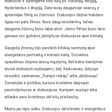
teatruose ir surengėme kino turą po Vokietiją, Belgiją,
Nyderlandus ir Angliją. Dalyvavau daugumoje seansų ir
aptarinėjau filmą su žiūrovais. Diskusijos dažnai trukdavo
ilgiau nei pats filmas. Buvo daug nesutarimų, tačiau
dauguma žiūrovų buvo labai atviri. Jiems filmas buvo tarsi
gaivaus oro gurkšnis įtemptose diskusijose apie klimatą.
Daugelis žmonių bijo pareikšti kitokią nuomonę apie
energetikos pertvarką ir klimato kaitą. Socialinis
spaudimas slopina laisvą mąstymą. Bet kokie bandymai
atvirai diskutuoti nušluojami į šalį. Kiekvienas, išdrįsęs
nesutikti, vadinamas „Trumpo rinkėju“ arba „dešiniuoju“.
Žurnalistai ir politikai, kuriuos kvietėme dalyvauti
pasirodymuose ar diskusijose, trumpam susirgo arba
atšaukė savo kvietimus dėl kitų priežasčių.
Mums jau tapo aišku: Diskusijos dėl klimato ir energetikos