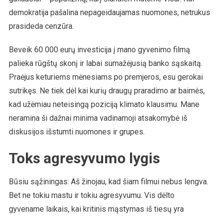
demokratija pašalina nepageidaujamas nuomones, netrukus
prasideda cenzūra.
Beveik 60 000 eurų investicija į mano gyvenimo filmą
palieka rūgštų skonį ir labai sumažėjusią banko sąskaitą.
Praėjus keturiems mėnesiams po premjeros, esu gerokai
sutrikęs. Ne tiek dėl kai kurių draugų praradimo ar baimės,
kad užėmiau neteisingą poziciją klimato klausimu. Mane
neramina ši dažnai minima vadinamoji atsakomybė iš
diskusijos išstumti nuomones ir grupes.
Toks agresyvumo lygis
Būsiu sąžiningas: Aš žinojau, kad šiam filmui nebus lengva.
Bet ne tokiu mastu ir tokiu agresyvumu. Vis dėlto
gyvename laikais, kai kritinis mąstymas iš tiesų yra