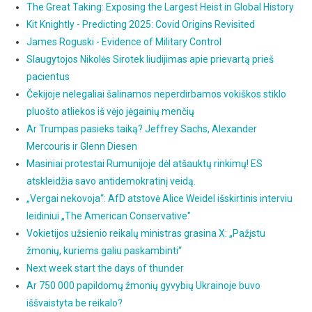
The Great Taking: Exposing the Largest Heist in Global History
Kit Knightly - Predicting 2025: Covid Origins Revisited
James Roguski - Evidence of Military Control
Slaugytojos Nikolės Sirotek liudijimas apie prievartą prieš
pacientus
Čekijoje nelegaliai šalinamos neperdirbamos vokiškos stiklo
pluošto atliekos iš vėjo jėgainių menčių
Ar Trumpas pasieks taiką? Jeffrey Sachs, Alexander
Mercouris ir Glenn Diesen
Masiniai protestai Rumunijoje dėl atšauktų rinkimų! ES
atskleidžia savo antidemokratinį veidą.
„Vergai nekovoja“: AfD atstovė Alice Weidel išskirtinis interviu
leidiniui „The American Conservative"
Vokietijos užsienio reikalų ministras grasina X: „Pažįstu
žmonių, kuriems galiu paskambinti“
Next week start the days of thunder
Ar 750 000 papildomų žmonių gyvybių Ukrainoje buvo
iššvaistyta be reikalo?