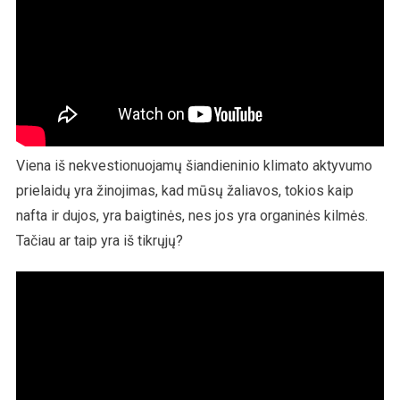
Viena iš nekvestionuojamų šiandieninio klimato aktyvumo
prielaidų yra žinojimas, kad mūsų žaliavos, tokios kaip
nafta ir dujos, yra baigtinės, nes jos yra organinės kilmės.
Tačiau ar taip yra iš tikrųjų?