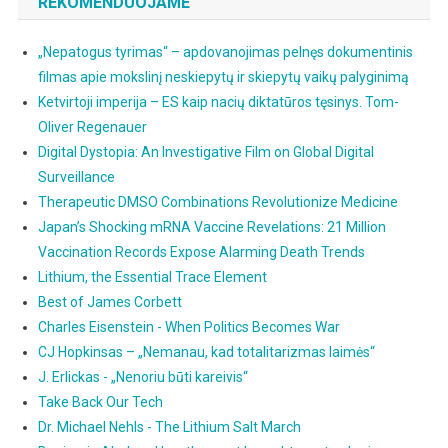
REKOMENDUOJAME
„Nepatogus tyrimas“ – apdovanojimas pelnęs dokumentinis
filmas apie mokslinį neskiepytų ir skiepytų vaikų palyginimą
Ketvirtoji imperija – ES kaip nacių diktatūros tęsinys. Tom-
Oliver Regenauer
Digital Dystopia: An Investigative Film on Global Digital
Surveillance
Therapeutic DMSO Combinations Revolutionize Medicine
Japan’s Shocking mRNA Vaccine Revelations: 21 Million
Vaccination Records Expose Alarming Death Trends
Lithium, the Essential Trace Element
Best of James Corbett
Charles Eisenstein - When Politics Becomes War
CJ Hopkinsas – „Nemanau, kad totalitarizmas laimės“
J. Erlickas - „Nenoriu būti kareivis“
Take Back Our Tech
Dr. Michael Nehls - The Lithium Salt March