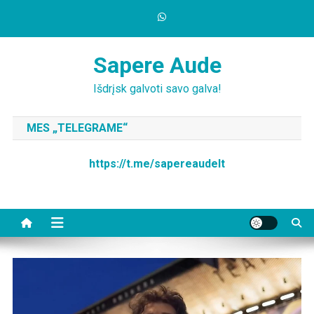
Skip
to
content
Sapere Aude
Išdrįsk galvoti savo galva!
MES „TELEGRAME“
https://t.me/sapereaudelt