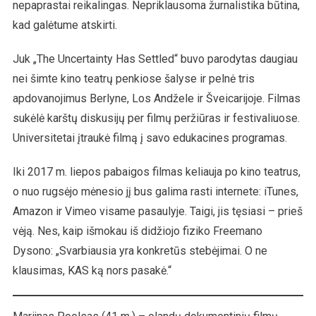
nepaprastai reikalingas. Nepriklausoma žurnalistika būtina,
kad galėtume atskirti.
Juk „The Uncertainty Has Settled“ buvo parodytas daugiau
nei šimte kino teatrų penkiose šalyse ir pelnė tris
apdovanojimus Berlyne, Los Andžele ir Šveicarijoje. Filmas
sukėlė karštų diskusijų per filmų peržiūras ir festivaliuose.
Universitetai įtraukė filmą į savo edukacines programas.
Iki 2017 m. liepos pabaigos filmas keliauja po kino teatrus,
o nuo rugsėjo mėnesio jį bus galima rasti internete: iTunes,
Amazon ir Vimeo visame pasaulyje. Taigi, jis tęsiasi – prieš
vėją. Nes, kaip išmokau iš didžiojo fiziko Freemano
Dysono: „Svarbiausia yra konkretūs stebėjimai. O ne
klausimas, KAS ką nors pasakė.“