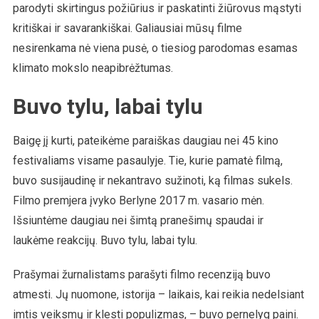
parodyti skirtingus požiūrius ir paskatinti žiūrovus mąstyti
kritiškai ir savarankiškai. Galiausiai mūsų filme
nesirenkama nė viena pusė, o tiesiog parodomas esamas
klimato mokslo neapibrėžtumas.
Buvo tylu, labai tylu
Baigę jį kurti, pateikėme paraiškas daugiau nei 45 kino
festivaliams visame pasaulyje. Tie, kurie pamatė filmą,
buvo susijaudinę ir nekantravo sužinoti, ką filmas sukels.
Filmo premjera įvyko Berlyne 2017 m. vasario mėn.
Išsiuntėme daugiau nei šimtą pranešimų spaudai ir
laukėme reakcijų. Buvo tylu, labai tylu.
Prašymai žurnalistams parašyti filmo recenziją buvo
atmesti. Jų nuomone, istorija – laikais, kai reikia nedelsiant
imtis veiksmų ir klesti populizmas, – buvo pernelyg paini.