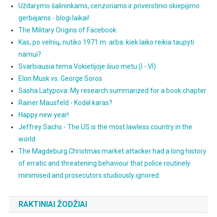
Uždarymo šalininkams, cenzoriams ir priverstinio skiepijimo
gerbėjams - blogi laikai!
The Military Origins of Facebook
Kas, po velnių, nutiko 1971 m. arba: kiek laiko reikia taupyti
namui?
Svarbiausia tema Vokietijoje šiuo metu (I - VI)
Elon Musk vs. George Soros
Sasha Latypova: My research summarized for a book chapter
Rainer Mausfeld - Kodėl karas?
Happy new year!
Jeffrey Sachs - The US is the most lawless country in the
world
The Magdeburg Christmas market attacker had a long history
of erratic and threatening behaviour that police routinely
minimised and prosecutors studiously ignored
RAKTINIAI ŽODŽIAI