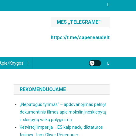
MES „TELEGRAME“
https://t.me/sapereaudelt
Apie/knygos
REKOMENDUOJAME
„Nepatogus tyrimas“ – apdovanojimas pelnęs
dokumentinis filmas apie mokslinį neskiepytų
ir skiepytų vaikų palyginimą
Ketvirtoji imperija – ES kaip nacių diktatūros
tęsinys. Tom-Oliver Regenauer