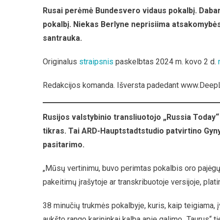
Vokiet
Rusai perėmė Bundesvero vidaus pokalbį. Dabar j
Gynyb
pokalbį. Niekas Berlyne neprisiima atsakomybės, 
Ministe
Patvirti
santrauka.
Bunde
Inform
Originalus
straipsnis
paskelbtas 2024 m. kovo 2 d.
Nutekė
Yra
Redakcijos komanda. Išversta padedant www.DeepL
Tikras
Rusijos valstybinio transliuotojo „Russia Today“
tikras. Tai ARD-Hauptstadtstudio patvirtino Gy
pasitarimo.
„Mūsų vertinimu, buvo perimtas pokalbis oro pajėgų 
pakeitimų įrašytoje ar transkribuotoje versijoje, pla
38 minučių trukmės pokalbyje, kuris, kaip teigiama, į
aukšto rango karininkai kalba apie galimo „Taurus“ ti