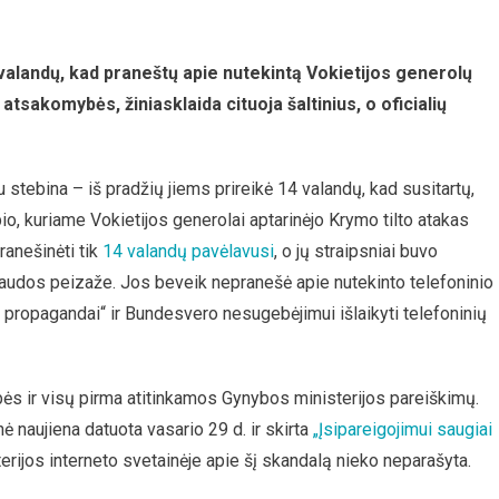
4 valandų, kad praneštų apie nutekintą Vokietijos generolų
 atsakomybės, žiniasklaida cituoja šaltinius, o oficialių
u stebina – iš pradžių jiems prireikė 14 valandų, kad susitartų,
bio, kuriame Vokietijos generolai aptarinėjo Krymo tilto atakas
ranešinėti tik
14 valandų pavėlavusi
, o jų straipsniai buvo
paudos peizaže. Jos beveik nepranešė apie nutekinto telefoninio
 propagandai“ ir Bundesvero nesugebėjimui išlaikyti telefoninių
ybės ir visų pirma atitinkamos Gynybos ministerijos pareiškimų.
ė naujiena datuota vasario 29 d. ir skirta
„Įsipareigojimui saugiai
erijos interneto svetainėje apie šį skandalą nieko neparašyta.