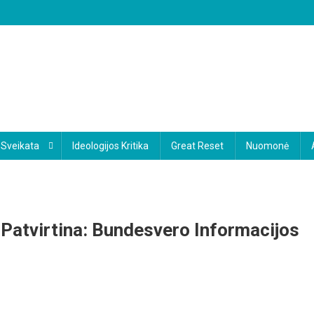
Sveikata
Ideologijos Kritika
Great Reset
Nuomonė
 Patvirtina: Bundesvero Informacijos