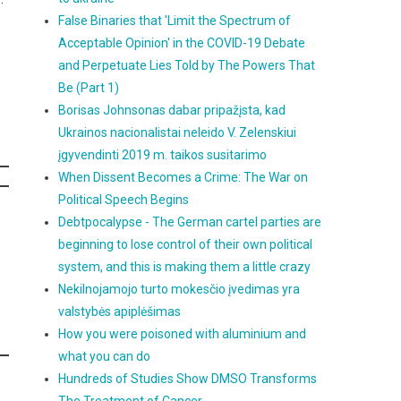
False Binaries that 'Limit the Spectrum of
Acceptable Opinion' in the COVID-19 Debate
and Perpetuate Lies Told by The Powers That
Be (Part 1)
Borisas Johnsonas dabar pripažįsta, kad
Ukrainos nacionalistai neleido V. Zelenskiui
įgyvendinti 2019 m. taikos susitarimo
When Dissent Becomes a Crime: The War on
Political Speech Begins
Debtpocalypse - The German cartel parties are
beginning to lose control of their own political
system, and this is making them a little crazy
Nekilnojamojo turto mokesčio įvedimas yra
valstybės apiplėšimas
How you were poisoned with aluminium and
what you can do
Hundreds of Studies Show DMSO Transforms