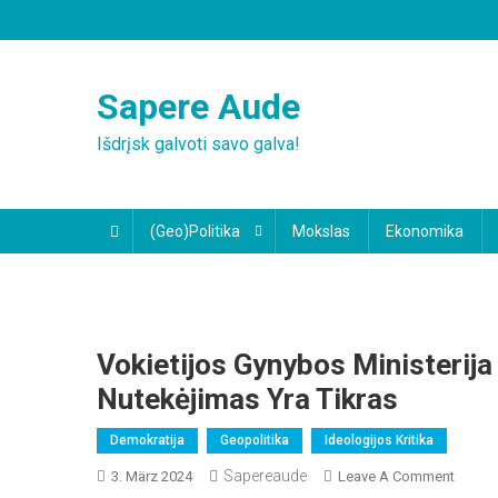
Skip
to
content
Sapere Aude
Išdrįsk galvoti savo galva!
(Geo)Politika
Mokslas
Ekonomika
Vokietijos Gynybos Ministerija
Nutekėjimas Yra Tikras
Demokratija
Geopolitika
Ideologijos Kritika
Sapereaude
On
3. März 2024
Leave A Comment