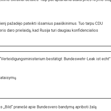
ienį pažadėjo pateikti išsamius paaiškinimus. Tuo tarpu CDU
is daro prielaidą, kad Rusija turi daugiau konfidencialios
“Verteidigungsministerium bestätigt: Bundeswehr-Leak ist echt”
pataisymų.
tis „Bild“ pranešė apie Bundesvero bandymą apriboti žalą