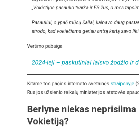
„Vokietijos pasaulio tvarka ir ES žus, o mes tapsim
Pasauliui, o ypač mūsų šaliai, kainavo daug pastan
atrodo, kad vokiečiams geriau antrą kartą savo liki
Vertimo pabaiga
2024-ieji – paskutiniai laisvo žodžio ir
Kitame tos pačios interneto svetainės
straipsnyje
(2
Rusijos užsienio reikalų ministerijos atstovės spa
Berlyne niekas neprisiima 
Vokietiją?