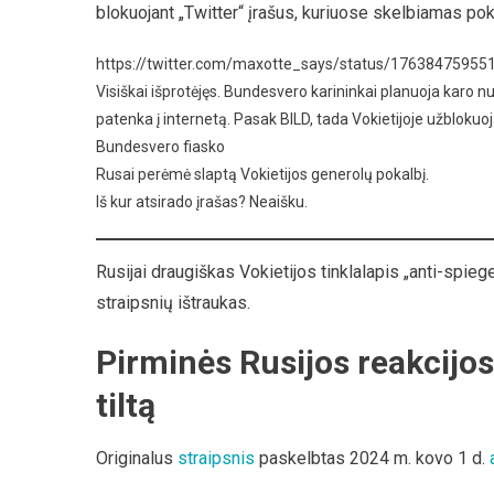
blokuojant „Twitter“ įrašus, kuriuose skelbiamas pok
https://twitter.com/maxotte_says/status/1763847595
Visiškai išprotėjęs. Bundesvero karininkai planuoja karo n
patenka į internetą. Pasak BILD, tada Vokietijoje užblokuo
Bundesvero fiasko
Rusai perėmė slaptą Vokietijos generolų pokalbį.
Iš kur atsirado įrašas? Neaišku.
Rusijai draugiškas Vokietijos tinklalapis „anti-spieg
straipsnių ištraukas.
Pirminės Rusijos reakcijo
tiltą
Originalus
straipsnis
paskelbtas 2024 m. kovo 1 d.