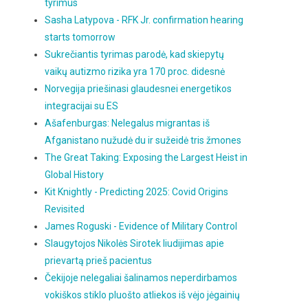
tyrimus
Sasha Latypova - RFK Jr. confirmation hearing
starts tomorrow
Sukrečiantis tyrimas parodė, kad skiepytų
vaikų autizmo rizika yra 170 proc. didesnė
Norvegija priešinasi glaudesnei energetikos
integracijai su ES
Ašafenburgas: Nelegalus migrantas iš
Afganistano nužudė du ir sužeidė tris žmones
The Great Taking: Exposing the Largest Heist in
Global History
Kit Knightly - Predicting 2025: Covid Origins
Revisited
James Roguski - Evidence of Military Control
Slaugytojos Nikolės Sirotek liudijimas apie
prievartą prieš pacientus
Čekijoje nelegaliai šalinamos neperdirbamos
vokiškos stiklo pluošto atliekos iš vėjo jėgainių