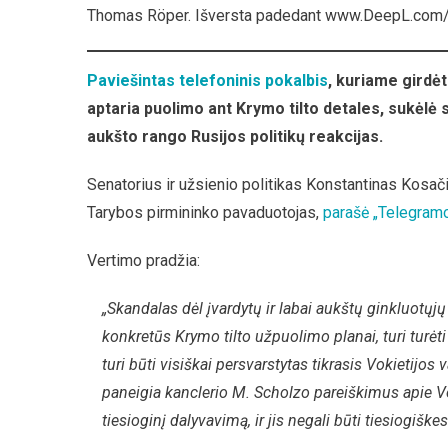
Thomas Röper. Išversta padedant www.DeepL.com/T
Paviešintas telefoninis pokalbis
, kuriame girdėt
aptaria puolimo ant Krymo tilto detales, sukėlė s
aukšto rango Rusijos politikų reakcijas.
Senatorius ir užsienio politikas Konstantinas Kosač
Tarybos pirmininko pavaduotojas,
parašė „Telegramo
Vertimo pradžia:
„Skandalas dėl įvardytų ir labai aukštų ginkluotųj
konkretūs Krymo tilto užpuolimo planai, turi turė
turi būti visiškai persvarstytas tikrasis Vokietijos
paneigia kanclerio M. Scholzo pareiškimus apie Vo
tiesioginį dalyvavimą, ir jis negali būti tiesiogiš