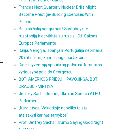
The Treatment of Cancer
France’s Next Quarterly Nuclear Drills Might
Become Prestige-Building Exercises With
Poland
Baltijos šalių saugumas? Sustabdykite
rusofobiją ir derėkitės su rusais - Dž. Saksas
Europos Parlamente
Italija, Vengrija, Ispanija ir Portugalija nepritaria
20 mlrd. eurų karinei pagalbai Ukrainai
Didelį gyventojų spaudimą patyrusi Rumunijos
vyriausybė paleido Georgescu!
BŪTI AMERIKOS PRIEŠU – PAVOJINGA, BŪTI
DRAUGU - MIRTINA
o
Jeffrey Sachs Roaring Ukraine Speech At EU
Parliament
„Karo atveju Vokietijoje nebeliks teisės
atsisakyti karinės tarnybos“
Prof. Jeffrey Sachs : Trump Saying Good Night