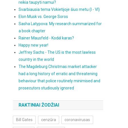
reikia taupyti namui?
Svarbiausia tema Vokietijoje šiuo metu (I - VI)
Elon Musk vs. George Soros
Sasha Latypova: My research summarized for
a book chapter
Rainer Mausfeld - Kodėl karas?
Happy new year!
Jeffrey Sachs - The US is the most lawless
country in the world
The Magdeburg Christmas market attacker
had a long history of erratic and threatening
behaviour that police routinely minimised and
prosecutors studiously ignored
RAKTINIAI ŽODŽIAI
Bill Gates
cenzūra
coronavirusas