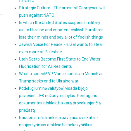
to NATO
Strategic Culture - The arrest of Georgescu will
push against NATO
In which the United States suspends military
aid to Ukraine and impotent childish Eurotards
lose their minds and say a lot of foolish things
Jewish Voice For Peace - Israel wants to steal
even more of Palestine.
Utah Set to Become First State to End Water
Fluoridation for All Residents
What a speech! VP Vance speaks in Munich as
Trump seeks end to Ukraine war
Kodėl „giluminė valstybė“ visada bijojo
paviešinti JFK nužudymo bylas: Pentagono
dokumentas atskleidžia karą provokuojančią
priežastį
Raudona mėsa nekelia pavojaus sveikatai -
naujas tyrimas atskleidžia nekokybiškus