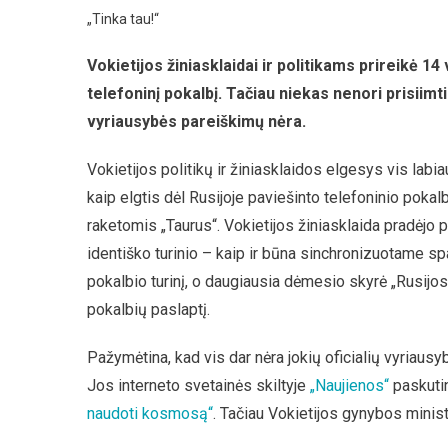
„Tinka tau!“
Vokietijos žiniasklaidai ir politikams prireikė 1
telefoninį pokalbį. Tačiau niekas nenori prisiimti
vyriausybės pareiškimų nėra.
Vokietijos politikų ir žiniasklaidos elgesys vis labia
kaip elgtis dėl Rusijoje paviešinto telefoninio pokal
raketomis „Taurus“. Vokietijos žiniasklaida pradėjo p
identiško turinio – kaip ir būna sinchronizuotame s
pokalbio turinį, o daugiausia dėmesio skyrė „Rusijos
pokalbių paslaptį.
Pažymėtina, kad vis dar nėra jokių oficialių vyriaus
Jos interneto svetainės skiltyje
„Naujienos“
paskutin
naudoti kosmosą“
. Tačiau Vokietijos gynybos minist