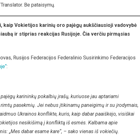
ranslator. Be pataisymų.
i, kaip Vokietijos karinių oro pajėgų aukščiausioji vadovybė
iaubą ir stiprias reakcijas Rusijoje. Čia verčiu pirmąsias
iovas, Rusijos Federacijos Federalinio Susirinkimo Federacijos
je“
:
ų pajėgų karininkų pokalbių įrašų, kuriuose jau aptariami
ti rimtų pasekmių. Jei nebus įtikinamų paneigimų ir su įrodymais,
 vaidmuo Ukrainos konflikte, kuris, kaip dabar paaiškėjo, visiškai
kietijos nesikišimą į konfliktą iš esmės. Kalbama apie
kesnis: „Mes dabar esame kare“, – sako vienas iš vokiečių.