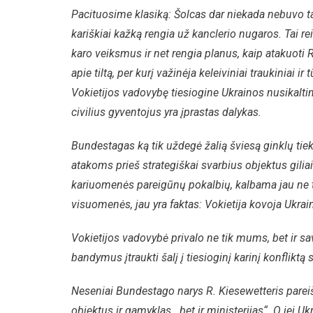
Pacituosime klasiką: Šolcas dar niekada nebuvo ta
kariškiai kažką rengia už kanclerio nugaros. Tai reiš
karo veiksmus ir net rengia planus, kaip atakuoti R
apie tiltą, per kurį važinėja keleiviniai traukiniai i
Vokietijos vadovybę tiesiogine Ukrainos nusikaltimų
civilius gyventojus yra įprastas dalykas.
Bundestagas ką tik uždegė žalią šviesą ginklų tiek
atakoms prieš strategiškai svarbius objektus giliai
kariuomenės pareigūnų pokalbių, kalbama jau ne tik
visuomenės, jau yra faktas: Vokietija kovoja Ukrai
Vokietijos vadovybė privalo ne tik mums, bet ir sa
bandymus įtraukti šalį į tiesioginį karinį konfliktą
Neseniai Bundestago narys R. Kiesewetteris pareiškė,
objektus ir gamyklas, „bet ir ministerijas“. O jei