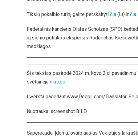
Tikslų pokalbio turinį galite perskaityti
čia
(Lt) ir
čia
.
Federalinis kancleris Olafas Scholzas (SPD) šeštad
užsienio politikos ekspertas Roderichas Kiesewetter
medžiagos.
Šis tekstas pasirodė 2024 m. kovo 2 d. pavadinimu 
svetainėje
nius.de
.
Išversta padedant www.DeepL.com/Translator. Be 
Nuotrauka: screenshot BILD
Sapereaude: Įdomu: svarbiausias Vokietijos laikraš