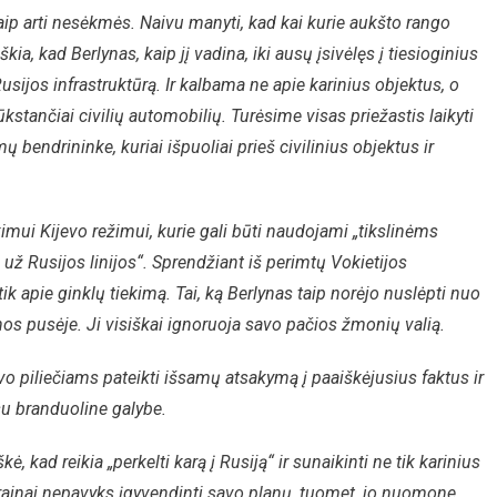
ip arti nesėkmės. Naivu manyti, kad kai kurie aukšto rango
kia, kad Berlynas, kaip jį vadina, iki ausų įsivėlęs į tiesioginius
usijos infrastruktūrą. Ir kalbama ne apie karinius objektus, o
r tūkstančiai civilių automobilių. Turėsime visas priežastis laikyti
 bendrininke, kuriai išpuoliai prieš civilinius objektus ir
imui Kijevo režimui, kurie gali būti naudojami „tikslinėms
 už Rusijos linijos“. Sprendžiant iš perimtų Vokietijos
 apie ginklų tiekimą. Tai, ką Berlynas taip norėjo nuslėpti nuo
nos pusėje. Ji visiškai ignoruoja savo pačios žmonių valią.
vo piliečiams pateikti išsamų atsakymą į paaiškėjusius faktus ir
 su branduoline galybe.
 kad reikia „perkelti karą į Rusiją“ ir sunaikinti ne tik karinius
 Ukrainai nepavyks įgyvendinti savo planų, tuomet, jo nuomone,