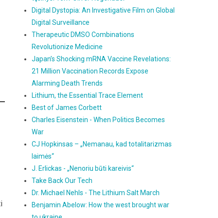
Digital Dystopia: An Investigative Film on Global
Digital Surveillance
Therapeutic DMSO Combinations
Revolutionize Medicine
Japan’s Shocking mRNA Vaccine Revelations:
21 Million Vaccination Records Expose
Alarming Death Trends
Lithium, the Essential Trace Element
Best of James Corbett
Charles Eisenstein - When Politics Becomes
War
CJ Hopkinsas – „Nemanau, kad totalitarizmas
laimės“
J. Erlickas - „Nenoriu būti kareivis“
Take Back Our Tech
Dr. Michael Nehls - The Lithium Salt March
i
Benjamin Abelow: How the west brought war
.
to ukraine