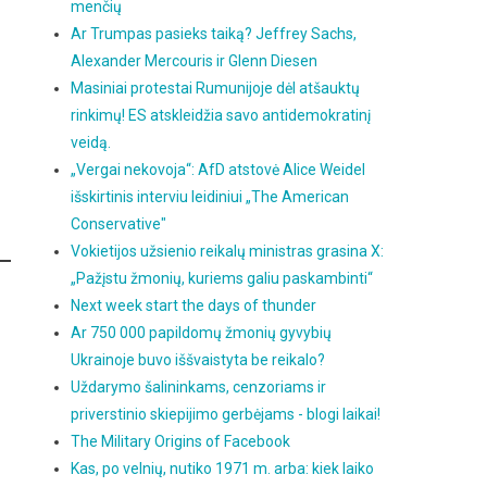
menčių
Ar Trumpas pasieks taiką? Jeffrey Sachs,
Alexander Mercouris ir Glenn Diesen
Masiniai protestai Rumunijoje dėl atšauktų
rinkimų! ES atskleidžia savo antidemokratinį
veidą.
„Vergai nekovoja“: AfD atstovė Alice Weidel
išskirtinis interviu leidiniui „The American
Conservative"
Vokietijos užsienio reikalų ministras grasina X:
„Pažįstu žmonių, kuriems galiu paskambinti“
Next week start the days of thunder
Ar 750 000 papildomų žmonių gyvybių
Ukrainoje buvo iššvaistyta be reikalo?
Uždarymo šalininkams, cenzoriams ir
priverstinio skiepijimo gerbėjams - blogi laikai!
The Military Origins of Facebook
Kas, po velnių, nutiko 1971 m. arba: kiek laiko