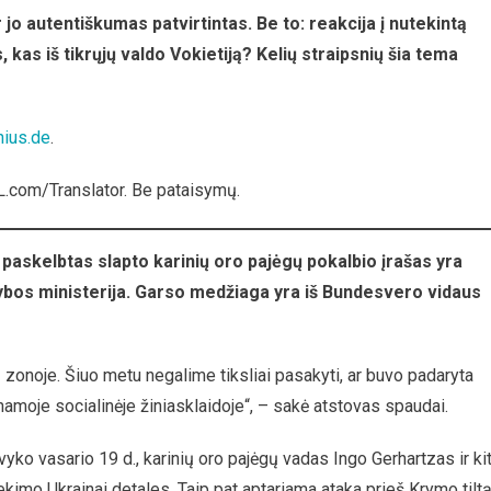
ijos
o autentiškumas patvirtintas. Be to: reakcija į nutekintą
os
kas iš tikrųjų valdo Vokietiją? Kelių straipsnių šia tema
rija
na:
svero
acijos
nius.de
.
jimas
.com/Translator. Be pataisymų.
 paskelbtas slapto karinių oro pajėgų pokalbio įrašas yra
nybos ministerija. Garso medžiaga yra iš Bundesvero vidaus
zonoje. Šiuo metu negalime tiksliai pasakyti, ar buvo padaryta
tinamoje socialinėje žiniasklaidoje“, – sakė atstovas spaudai.
vyko vasario 19 d., karinių oro pajėgų vadas Ingo Gerhartzas ir kit
ekimo Ukrainai detales. Taip pat aptariama ataka prieš Krymo tiltą