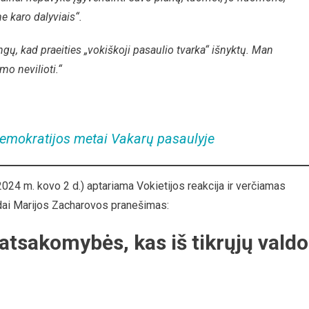
e karo dalyviais“.
gų, kad praeities „vokiškoji pasaulio tvarka“ išnyktų. Man
mo nevilioti.“
 demokratijos metai Vakarų pasaulyje
024 m. kovo 2 d.) aptariama Vokietijos reakcija ir verčiamas
udai Marijos Zacharovos pranešimas:
atsakomybės, kas iš tikrųjų valdo