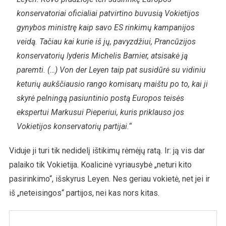
konservatoriai oficialiai patvirtino buvusią Vokietijos
gynybos ministrę kaip savo ES rinkimų kampanijos
veidą. Tačiau kai kurie iš jų, pavyzdžiui, Prancūzijos
konservatorių lyderis Michelis Barnier, atsisakė ją
paremti. (…) Von der Leyen taip pat susidūrė su vidiniu
keturių aukščiausio rango komisarų maištu po to, kai ji
skyrė pelningą pasiuntinio postą Europos teisės
ekspertui Markusui Pieperiui, kuris priklauso jos
Vokietijos konservatorių partijai.“
Viduje ji turi tik nedidelį ištikimų rėmėjų ratą. Ir: ją vis dar
palaiko tik Vokietija. Koalicinė vyriausybė „neturi kito
pasirinkimo“, išskyrus Leyen. Nes geriau vokietė, net jei ir
iš „neteisingos“ partijos, nei kas nors kitas.