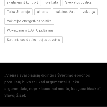
skaitmeninė kontrolė
sveikata
Sveikatos politika
Taika Ukrainoje
ukraina
vakcinos žala
vokietija
Vokietijos energetikos politika
Wokeizmas ir LGBTQ judėjimas
Šalutinis covid vakcinacijos poveikis
,,Vienas svarbiausių didingos Švietimo epochos
postulatų buvo tai, kad argumentai išlieka
argumentais, nepriklausomai nuo to, kas juos išsako‘‘,
Slavoj Žižek