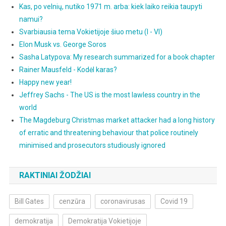
Kas, po velnių, nutiko 1971 m. arba: kiek laiko reikia taupyti
namui?
Svarbiausia tema Vokietijoje šiuo metu (I - VI)
Elon Musk vs. George Soros
Sasha Latypova: My research summarized for a book chapter
Rainer Mausfeld - Kodėl karas?
Happy new year!
Jeffrey Sachs - The US is the most lawless country in the
world
The Magdeburg Christmas market attacker had a long history
of erratic and threatening behaviour that police routinely
minimised and prosecutors studiously ignored
RAKTINIAI ŽODŽIAI
Bill Gates
cenzūra
coronavirusas
Covid 19
demokratija
Demokratija Vokietijoje