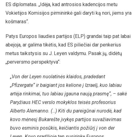
ES diplomatas. „Idėja, kad antrosios kadencijos metu
Vokietijos Komisijos pirmininkė gali daryti ką nori, jiems yra
košmaras“.
Patys Europos liaudies partijos (ELP) grandai taip pat labai
abejoja, ar galima tikėtis, kad ES piliečiai dar penkerius
metus taikstysis su J. Leyen valdymu. Pasak jų, didėtų
„perversmo perspektyva“:
„Von der Leyen nuolatinės klaidos, pradedant
„Pfizergate“ ir baigiant jos kelione į Izraelį, kuo labiau
artėja rinkimai, tuo labiau įgauna naują prasmę“, – sakė
Paryžiaus HEC verslo mokyklos teisės profesorius
Alberto Alemanno. (…) Kiti du pareigūnai nurodė, kad
kovo mėnesį Bukarešte įvykęs partijos suvažiavimas
buvo esminis posūkis, keičiantis požiūrį į von der
Leyen. Kovo pradžioje ten susirinkę Europos