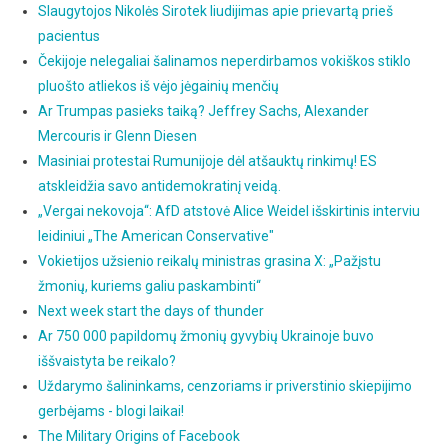
Slaugytojos Nikolės Sirotek liudijimas apie prievartą prieš
pacientus
Čekijoje nelegaliai šalinamos neperdirbamos vokiškos stiklo
pluošto atliekos iš vėjo jėgainių menčių
Ar Trumpas pasieks taiką? Jeffrey Sachs, Alexander
Mercouris ir Glenn Diesen
Masiniai protestai Rumunijoje dėl atšauktų rinkimų! ES
atskleidžia savo antidemokratinį veidą.
„Vergai nekovoja“: AfD atstovė Alice Weidel išskirtinis interviu
leidiniui „The American Conservative"
Vokietijos užsienio reikalų ministras grasina X: „Pažįstu
žmonių, kuriems galiu paskambinti“
Next week start the days of thunder
Ar 750 000 papildomų žmonių gyvybių Ukrainoje buvo
iššvaistyta be reikalo?
Uždarymo šalininkams, cenzoriams ir priverstinio skiepijimo
gerbėjams - blogi laikai!
The Military Origins of Facebook