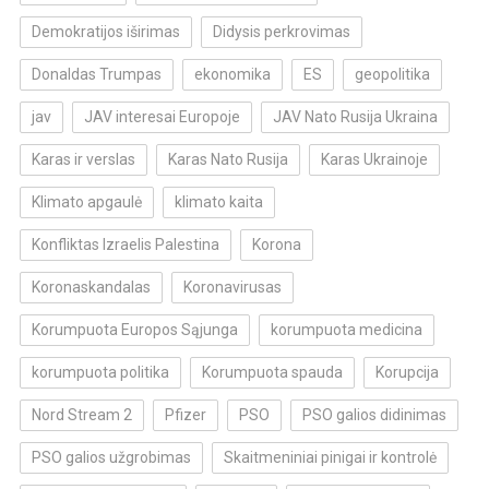
Demokratijos iširimas
Didysis perkrovimas
Donaldas Trumpas
ekonomika
ES
geopolitika
jav
JAV interesai Europoje
JAV Nato Rusija Ukraina
Karas ir verslas
Karas Nato Rusija
Karas Ukrainoje
Klimato apgaulė
klimato kaita
Konfliktas Izraelis Palestina
Korona
Koronaskandalas
Koronavirusas
Korumpuota Europos Sąjunga
korumpuota medicina
korumpuota politika
Korumpuota spauda
Korupcija
Nord Stream 2
Pfizer
PSO
PSO galios didinimas
PSO galios užgrobimas
Skaitmeniniai pinigai ir kontrolė