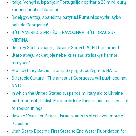
Italija, Vengrija, Ispanija ir Portugalija nepritaria 20 mlrd. eurų
karinei pagalbai Ukrainai
Didelį gyventojų spaudimą patyrusi Rumunijos vyriausybė
paleido Georgescu!
BŪTI AMERIKOS PRIEŠU – PAVOJINGA, BŪTI DRAUGU -
MIRTINA
Jeffrey Sachs Roaring Ukraine Speech At EU Parliament
„Karo atveju Vokietijoje nebeliks teisės atsisakyti karinės
tarnybos“
Prof. Jeffrey Sachs : Trump Saying Good Night to NATO
Strategic Culture - The arrest of Georgescu will push against
NATO
In which the United States suspends military aid to Ukraine
and impotent childish Eurotards lose their minds and say a lot
of foolish things
Jewish Voice For Peace - Israel wants to steal even more of
Palestine.
Utah Set to Become First State to End Water Fluoridation for