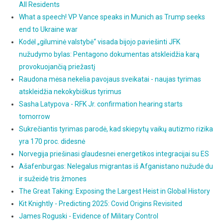
All Residents
What a speech! VP Vance speaks in Munich as Trump seeks
end to Ukraine war
Kodėl „giluminė valstybė“ visada bijojo paviešinti JFK
nužudymo bylas: Pentagono dokumentas atskleidžia karą
provokuojančią priežastį
Raudona mėsa nekelia pavojaus sveikatai - naujas tyrimas
atskleidžia nekokybiškus tyrimus
Sasha Latypova - RFK Jr. confirmation hearing starts
tomorrow
Sukrečiantis tyrimas parodė, kad skiepytų vaikų autizmo rizika
yra 170 proc. didesnė
Norvegija priešinasi glaudesnei energetikos integracijai su ES
Ašafenburgas: Nelegalus migrantas iš Afganistano nužudė du
ir sužeidė tris žmones
The Great Taking: Exposing the Largest Heist in Global History
Kit Knightly - Predicting 2025: Covid Origins Revisited
James Roguski - Evidence of Military Control