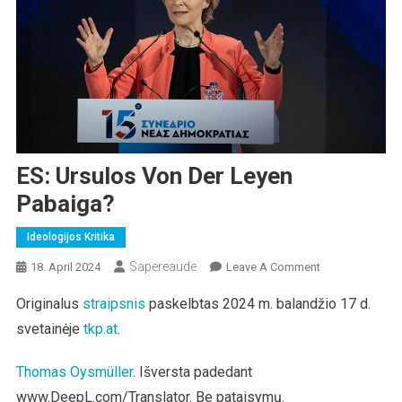
ES: Ursulos Von Der Leyen
Pabaiga?
Ideologijos Kritika
Sapereaude
On
18. April 2024
Leave A Comment
ES:
Originalus
str
aipsnis
paskelbtas 2024 m. balandžio 17 d.
Ursulos
svetainėje
tkp.at
.
Von
Der
Leyen
Thomas Oysmüller
. Išversta padedant
Pabaiga?
www.DeepL.com/Translator. Be pataisymų.