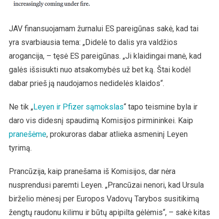
JAV finansuojamam žurnalui ES pareigūnas sakė, kad tai
yra svarbiausia tema: „Didelė to dalis yra valdžios
arogancija, – tęsė ES pareigūnas. „Ji klaidingai manė, kad
galės išsisukti nuo atsakomybės už bet ką. Štai kodėl
dabar prieš ją naudojamos nedidelės klaidos“.
Ne tik „
Leyen ir Pfizer sąmokslas
“ tapo teismine byla ir
daro vis didesnį spaudimą Komisijos pirmininkei. Kaip
pranešėme
, prokuroras dabar atlieka asmeninį Leyen
tyrimą.
Prancūzija, kaip pranešama iš Komisijos, dar nėra
nusprendusi paremti Leyen. „Prancūzai nenori, kad Ursula
birželio mėnesį per Europos Vadovų Tarybos susitikimą
žengtų raudonu kilimu ir būtų apipilta gėlėmis“, – sakė kitas