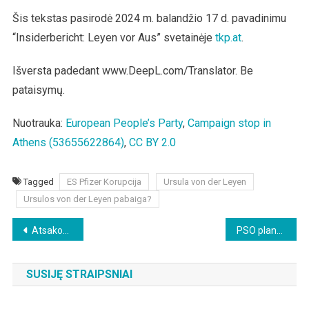
Šis tekstas pasirodė 2024 m. balandžio 17 d. pavadinimu
“Insiderbericht: Leyen vor Aus” svetainėje
tkp.at
.
Išversta padedant www.DeepL.com/Translator. Be
pataisymų.
Nuotrauka:
European People’s Party
,
Campaign stop in
Athens (53655622864)
,
CC BY 2.0
Tagged
ES Pfizer Korupcija
Ursula von der Leyen
Ursulos von der Leyen pabaiga?
Beitragsnavigation
Atsakomasis smūgis: Iranas prasiskverbė pro Izraelio oro gynybą
PSO planuoja klastingą perversmą 194 šalyse!
SUSIJĘ STRAIPSNIAI