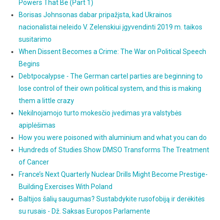
Powers That Be (Part 1)
Borisas Johnsonas dabar pripažįsta, kad Ukrainos
nacionalistai neleido V. Zelenskiui įgyvendinti 2019 m. taikos
susitarimo
When Dissent Becomes a Crime: The War on Political Speech
Begins
Debtpocalypse - The German cartel parties are beginning to
lose control of their own political system, and this is making
them a little crazy
Nekilnojamojo turto mokesčio įvedimas yra valstybės
apiplėšimas
How you were poisoned with aluminium and what you can do
Hundreds of Studies Show DMSO Transforms The Treatment
of Cancer
France’s Next Quarterly Nuclear Drills Might Become Prestige-
Building Exercises With Poland
Baltijos šalių saugumas? Sustabdykite rusofobiją ir derėkitės
su rusais - Dž. Saksas Europos Parlamente