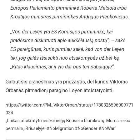
Europos Parlamento pirmininkė Roberta Metsola arba
Kroatijos ministras pirmininkas Andrejus Plenkovičius.
„Von der Leyen yra ES Komisijos pirmininkė, kai
pradėsime diskutuoti apie aukščiausią postą“, – sakė
ES pareigūnas, kuris pirmiau sakė, kad von der Leyen
tiki, jog galės išsisukti nuo atsakomybės už bet ką.
„Kitas klausimas, ar ji vis dar bus ten pabaigoje“.
Galbūt šis pranešimas yra priežastis, dėl kurios Viktoras
Orbanas pirmadienį paragino Leyen atsistatydinti.
https://twitter.com/PM_ViktorOrban/status/1780326596009771
034
„Laikas atsikratyti nesėkmingų Briuselio biurokratų. Mums reikia
permainų Briuselyje! #NoMigration #NoGender #NoWar“