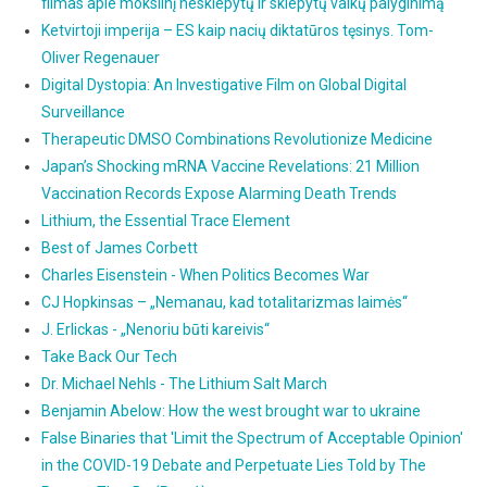
filmas apie mokslinį neskiepytų ir skiepytų vaikų palyginimą
Ketvirtoji imperija – ES kaip nacių diktatūros tęsinys. Tom-
Oliver Regenauer
Digital Dystopia: An Investigative Film on Global Digital
Surveillance
Therapeutic DMSO Combinations Revolutionize Medicine
Japan’s Shocking mRNA Vaccine Revelations: 21 Million
Vaccination Records Expose Alarming Death Trends
Lithium, the Essential Trace Element
Best of James Corbett
Charles Eisenstein - When Politics Becomes War
CJ Hopkinsas – „Nemanau, kad totalitarizmas laimės“
J. Erlickas - „Nenoriu būti kareivis“
Take Back Our Tech
Dr. Michael Nehls - The Lithium Salt March
Benjamin Abelow: How the west brought war to ukraine
False Binaries that 'Limit the Spectrum of Acceptable Opinion'
in the COVID-19 Debate and Perpetuate Lies Told by The