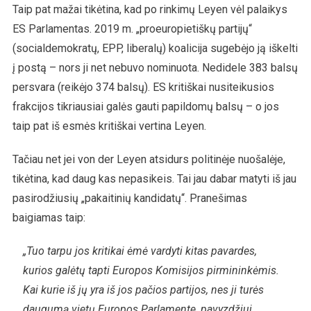
Taip pat mažai tikėtina, kad po rinkimų Leyen vėl palaikys
ES Parlamentas. 2019 m. „proeuropietiškų partijų“
(socialdemokratų, EPP, liberalų) koalicija sugebėjo ją iškelti
į postą – nors ji net nebuvo nominuota. Nedidele 383 balsų
persvara (reikėjo 374 balsų). ES kritiškai nusiteikusios
frakcijos tikriausiai galės gauti papildomų balsų – o jos
taip pat iš esmės kritiškai vertina Leyen.
Tačiau net jei von der Leyen atsidurs politinėje nuošalėje,
tikėtina, kad daug kas nepasikeis. Tai jau dabar matyti iš jau
pasirodžiusių „pakaitinių kandidatų“. Pranešimas
baigiamas taip:
„Tuo tarpu jos kritikai ėmė vardyti kitas pavardes,
kurios galėtų tapti Europos Komisijos pirmininkėmis.
Kai kurie iš jų yra iš jos pačios partijos, nes ji turės
daugumą vietų Europos Parlamente, pavyzdžiui,