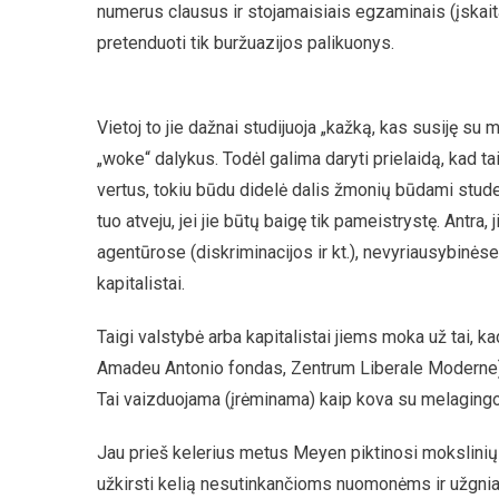
numerus clausus ir stojamaisiais egzaminais (įskaita
pretenduoti tik buržuazijos palikuonys.
Vietoj to jie dažnai studijuoja „kažką, kas susiję su
„woke“ dalykus. Todėl galima daryti prielaidą, kad taip
vertus, tokiu būdu didelė dalis žmonių būdami student
tuo atveju, jei jie būtų baigę tik pameistrystę. Antra,
agentūrose (diskriminacijos ir kt.), nevyriausybinėse o
kapitalistai.
Taigi valstybė arba kapitalistai jiems moka už tai, kad
Amadeu Antonio fondas, Zentrum Liberale Moderne), ti
Tai vaizduojama (įrėminama) kaip kova su melagingom
Jau prieš kelerius metus Meyen piktinosi mokslinių 
užkirsti kelią nesutinkančioms nuomonėms ir užgniauž