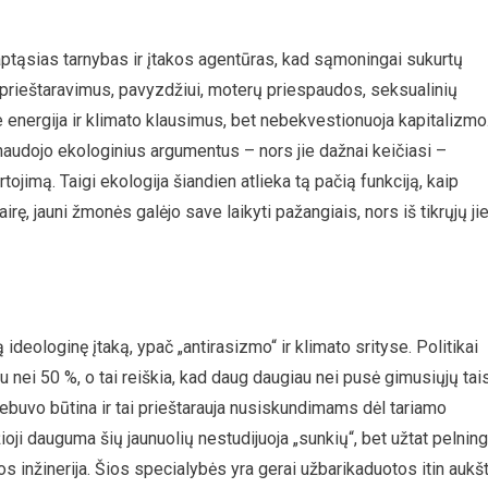
slaptąsias tarnybas ir įtakos agentūras, kad sąmoningai sukurtų
us prieštaravimus, pavyzdžiui, moterų priespaudos, seksualinių
energija ir klimato klausimus, bet nebekvestionuoja kapitalizmo
 naudojo ekologinius argumentus – nors jie dažnai keičiasi –
rtojimą. Taigi ekologija šiandien atlieka tą pačią funkciją, kaip
rę, jauni žmonės galėjo save laikyti pažangiais, nors iš tikrųjų ji
ideologinę įtaką, ypač „antirasizmo“ ir klimato srityse. Politikai
nei 50 %, o tai reiškia, kad daug daugiau nei pusė gimusiųjų tai
nebuvo būtina ir tai prieštarauja nusiskundimams dėl tariamo
oji dauguma šių jaunuolių nestudijuoja „sunkių“, bet užtat pelnin
os inžinerija. Šios specialybės yra gerai užbarikaduotos itin aukš