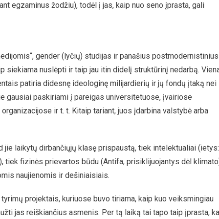
nt egzaminus žodžiu), todėl į jas, kaip nuo seno įprasta, gali
 medijomis“, gender (lyčių) studijas ir panašius postmodernistinius
 siekiama nuslėpti ir taip jau itin didelį struktūrinį nedarbą. Vien
ais patiria didesnę ideologinę milijardierių ir jų fondų įtaką nei
 jie gausiai paskiriami į pareigas universitetuose, įvairiose
rganizacijose ir t. t. Kitaip tariant, juos įdarbina valstybė arba
 jie laikytų dirbančiųjų klasę prispaustą, tiek intelektualiai (ietys:
ek fizinės prievartos būdu (Antifa, prisiklijuojantys dėl klimato
is naujienomis ir dešiniaisiais.
tyrimų projektais, kuriuose buvo tiriama, kaip kuo veiksmingiau
ti jas reiškiančius asmenis. Per tą laiką tai tapo taip įprasta, k