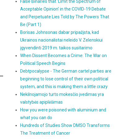
False Binaries that 'Limit the Spectrum of
Acceptable Opinion' in the COVID-19 Debate
and Perpetuate Lies Told by The Powers That
Be (Part 1)
Borisas Johnsonas dabar pripažįsta, kad
Ukrainos nacionalistai neleido V. Zelenskiui
įgyvendinti 2019 m. taikos susitarimo
When Dissent Becomes a Crime: The War on
Political Speech Begins
Debtpocalypse - The German cartel parties are
beginning to lose control of their own political
system, and this is making them a little crazy
Nekilnojamojo turto mokesčio įvedimas yra
valstybės apiplėšimas
How you were poisoned with aluminium and
what you can do
Hundreds of Studies Show DMSO Transforms
The Treatment of Cancer