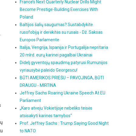
France’s Next Quarterly Nuclear Drills Might
Become Prestige-Building Exercises With
Poland
Baltijos šalių saugumas? Sustabdykite
rusofobiją ir derėkitės su rusais - Dž. Saksas
.
Europos Parlamente
Italija, Vengrija, Ispanija ir Portugalija nepritaria
20 mlrd. eurų karinei pagalbai Ukrainai
e
Didelį gyventojų spaudimą patyrusi Rumunijos
vyriausybė paleido Georgescu!
BŪTI AMERIKOS PRIEŠU – PAVOJINGA, BŪTI
DRAUGU - MIRTINA
Jeffrey Sachs Roaring Ukraine Speech At EU
Parliament
s
„Karo atveju Vokietijoje nebeliks teisės
atsisakyti karinės tarnybos“
gų
Prof. Jeffrey Sachs : Trump Saying Good Night
tu
to NATO