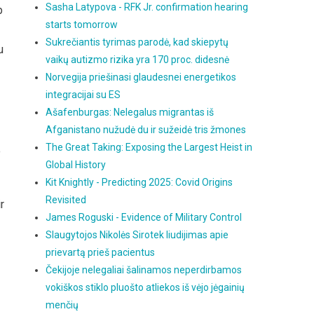
Sasha Latypova - RFK Jr. confirmation hearing
p
starts tomorrow
Sukrečiantis tyrimas parodė, kad skiepytų
u
vaikų autizmo rizika yra 170 proc. didesnė
Norvegija priešinasi glaudesnei energetikos
integracijai su ES
Ašafenburgas: Nelegalus migrantas iš
Afganistano nužudė du ir sužeidė tris žmones
The Great Taking: Exposing the Largest Heist in
o
Global History
Kit Knightly - Predicting 2025: Covid Origins
Revisited
r
James Roguski - Evidence of Military Control
Slaugytojos Nikolės Sirotek liudijimas apie
prievartą prieš pacientus
Čekijoje nelegaliai šalinamos neperdirbamos
vokiškos stiklo pluošto atliekos iš vėjo jėgainių
menčių