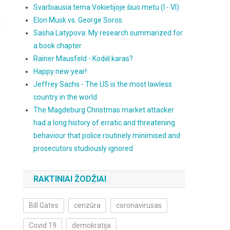
Svarbiausia tema Vokietijoje šiuo metu (I - VI)
Elon Musk vs. George Soros
a
Sasha Latypova: My research summarized for
a book chapter
Rainer Mausfeld - Kodėl karas?
Happy new year!
Jeffrey Sachs - The US is the most lawless
country in the world
The Magdeburg Christmas market attacker
had a long history of erratic and threatening
behaviour that police routinely minimised and
prosecutors studiously ignored
RAKTINIAI ŽODŽIAI
Bill Gates
cenzūra
coronavirusas
Covid 19
demokratija