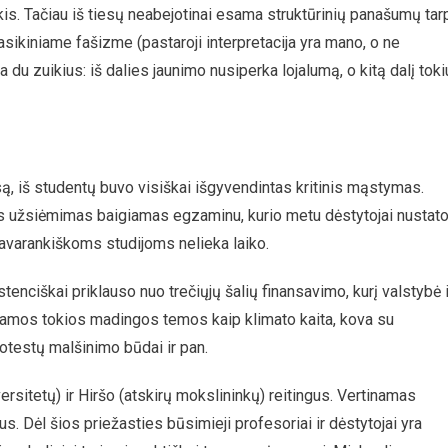
is. Tačiau iš tiesų neabejotinai esama struktūrinių panašumų tar
lasikiniame fašizme (pastaroji interpretacija yra mano, o ne
du zuikius: iš dalies jaunimo nusiperka lojalumą, o kitą dalį toki
, iš studentų buvo visiškai išgyvendintas kritinis mąstymas.
as užsiėmimas baigiamas egzaminu, kurio metu dėstytojai nustat
 Savarankiškoms studijoms nelieka laiko.
stenciškai priklauso nuo trečiųjų šalių finansavimo, kurį valstybė i
ei tiriamos tokios madingos temos kaip klimato kaita, kova su
otestų malšinimo būdai ir pan.
sitetų) ir Hiršo (atskirų mokslininkų) reitingus. Vertinamas
ius. Dėl šios priežasties būsimieji profesoriai ir dėstytojai yra