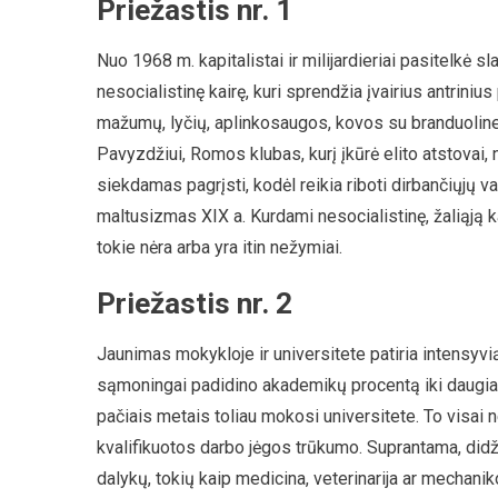
Priežastis nr. 1
Nuo 1968 m. kapitalistai ir milijardieriai pasitelkė 
nesocialistinę kairę, kuri sprendžia įvairius antrini
mažumų, lyčių, aplinkosaugos, kovos su branduoline 
Pavyzdžiui, Romos klubas, kurį įkūrė elito atstovai,
siekdamas pagrįsti, kodėl reikia riboti dirbančiųjų va
maltusizmas XIX a. Kurdami nesocialistinę, žaliąją kai
tokie nėra arba yra itin nežymiai.
Priežastis nr. 2
Jaunimas mokykloje ir universitete patiria intensyvią 
sąmoningai padidino akademikų procentą iki daugiau 
pačiais metais toliau mokosi universitete. To visai 
kvalifikuotos darbo jėgos trūkumo. Suprantama, didži
dalykų, tokių kaip medicina, veterinarija ar mechanik