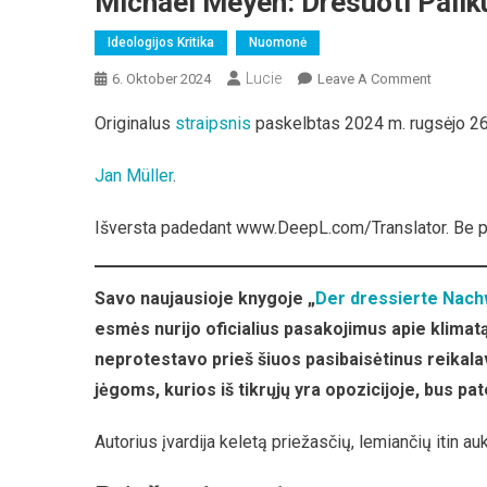
Michael Meyen: Dresuoti Pali
Ideologijos Kritika
Nuomonė
Lucie
On
6. Oktober 2024
Leave A Comment
Michael
Originalus
straipsnis
paskelbtas 2024 m. rugsėjo 26
Meyen:
Dresuoti
Jan Müller
.
Palikuon
Išversta padedant www.DeepL.com/Translator. Be 
Savo naujausioje knygoje „
Der dressierte Nac
esmės nurijo oficialius pasakojimus apie klimatą
neprotestavo prieš šiuos pasibaisėtinus reikala
jėgoms, kurios iš tikrųjų yra opozicijoje, bus p
Autorius įvardija keletą priežasčių, lemiančių itin a