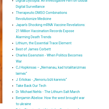
Digital Dystopia: An Investigative Film on Global
Digital Surveillance
Therapeutic DMSO Combinations
Revolutionize Medicine
Japan’s Shocking mRNA Vaccine Revelations:
21 Million Vaccination Records Expose
Alarming Death Trends
Lithium, the Essential Trace Element
Best of James Corbett
Charles Eisenstein - When Politics Becomes
War
CJ Hopkinsas – „Nemanau, kad totalitarizmas
laimės“
J. Erlickas - „Nenoriu būti kareivis“
Take Back Our Tech
Dr. Michael Nehls - The Lithium Salt March
Benjamin Abelow: How the west brought war
to ukraine