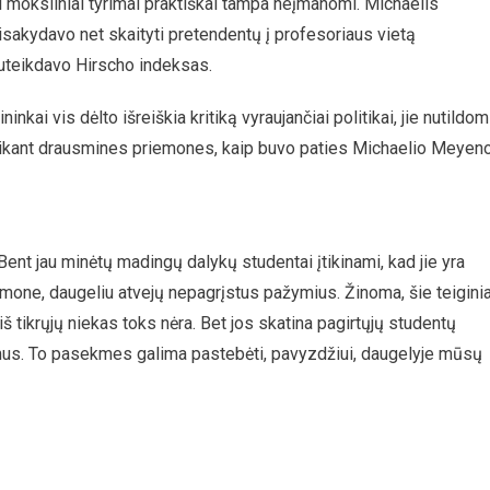
ki moksliniai tyrimai praktiškai tampa neįmanomi. Michaelis
sakydavo net skaityti pretendentų į profesoriaus vietą
suteikdavo Hirscho indeksas.
kai vis dėlto išreiškia kritiką vyraujančiai politikai, jie nutildom
 taikant drausmines priemones, kaip buvo paties Michaelio Meyen
 Bent jau minėtų madingų dalykų studentai įtikinami, kad jie yra
mone, daugeliu atvejų nepagrįstus pažymius. Žinoma, šie teiginia
iš tikrųjų niekas toks nėra. Bet jos skatina pagirtųjų studentų
ėjimus. To pasekmes galima pastebėti, pavyzdžiui, daugelyje mūsų