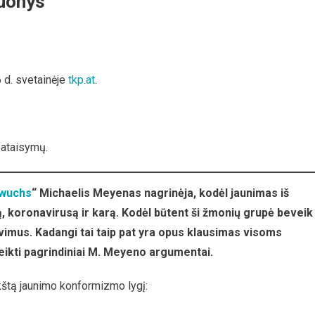
kuonys
 d. svetainėje
tkp.at
.
ys
pataisymų.
hwuchs
“ Michaelis Meyenas nagrinėja, kodėl jaunimas iš
, koronavirusą ir karą.
Kodėl būtent ši žmonių grupė beveik
vimus.
Kadangi tai taip pat yra opus klausimas visoms
ateikti pagrindiniai M. Meyeno argumentai.
ukštą jaunimo konformizmo lygį: