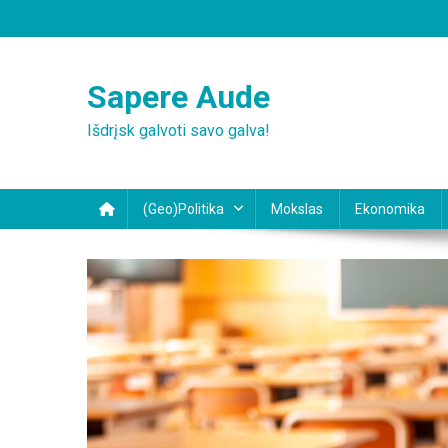
Skip
to
content
Sapere Aude
Išdrįsk galvoti savo galva!
(Geo)Politika
Mokslas
Ekonomika