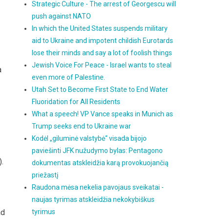
Strategic Culture - The arrest of Georgescu will
push against NATO
In which the United States suspends military
aid to Ukraine and impotent childish Eurotards
lose their minds and say a lot of foolish things
Jewish Voice For Peace - Israel wants to steal
a
even more of Palestine.
Utah Set to Become First State to End Water
Fluoridation for All Residents
What a speech! VP Vance speaks in Munich as
Trump seeks end to Ukraine war
Kodėl „giluminė valstybė“ visada bijojo
paviešinti JFK nužudymo bylas: Pentagono
).
dokumentas atskleidžia karą provokuojančią
priežastį
Raudona mėsa nekelia pavojaus sveikatai -
naujas tyrimas atskleidžia nekokybiškus
tyrimus
ad