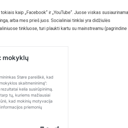
s, tokiais kaip „Facebook“ ir „YouTube“. Juose viskas susiaurinam
inga, arba mes prieš juos. Socialiniai tinklai yra didžiulės
iniuose tinkluose, turi plaukti kartu su mainstreamu (pagrindine