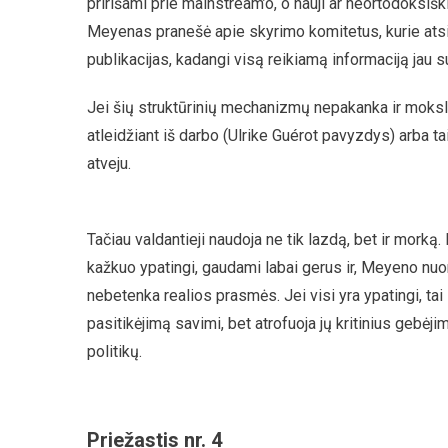
pririšami prie mainstream’o, o nauji ar neortodoksiš
Meyenas pranešė apie skyrimo komitetus, kurie atsi
publikacijas, kadangi visą reikiamą informaciją jau 
Jei šių struktūrinių mechanizmų nepakanka ir mokslinin
atleidžiant iš darbo (Ulrike Guérot pavyzdys) arba
atveju.
Tačiau valdantieji naudoja ne tik lazdą, bet ir morką.
kažkuo ypatingi, gaudami labai gerus ir, Meyeno nuo
nebetenka realios prasmės. Jei visi yra ypatingi, tai 
pasitikėjimą savimi, bet atrofuoja jų kritinius geb
politikų.
Priežastis nr. 4