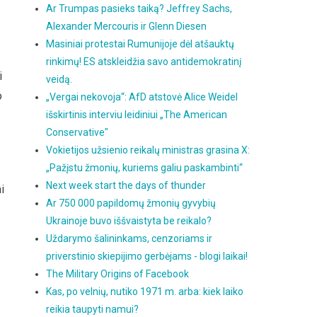
Ar Trumpas pasieks taiką? Jeffrey Sachs,
Alexander Mercouris ir Glenn Diesen
Masiniai protestai Rumunijoje dėl atšauktų
rinkimų! ES atskleidžia savo antidemokratinį
i
veidą.
o
„Vergai nekovoja“: AfD atstovė Alice Weidel
išskirtinis interviu leidiniui „The American
Conservative"
Vokietijos užsienio reikalų ministras grasina X:
„Pažįstu žmonių, kuriems galiu paskambinti“
Next week start the days of thunder
i
Ar 750 000 papildomų žmonių gyvybių
Ukrainoje buvo iššvaistyta be reikalo?
Uždarymo šalininkams, cenzoriams ir
priverstinio skiepijimo gerbėjams - blogi laikai!
The Military Origins of Facebook
Kas, po velnių, nutiko 1971 m. arba: kiek laiko
reikia taupyti namui?