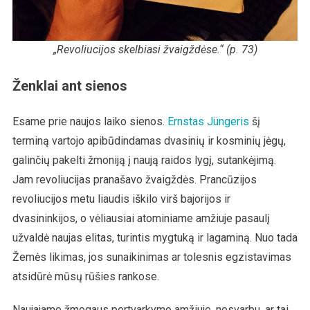
„Revoliucijos skelbiasi žvaigždėse.“ (p. 73)
Ženklai ant sienos
Esame prie naujos laiko sienos.
Ernstas Jüngeris
šį
terminą vartojo apibūdindamas dvasinių ir kosminių jėgų,
galinčių pakelti žmoniją į naują raidos lygį, sutankėjimą.
Jam revoliucijas pranašavo žvaigždės. Prancūzijos
revoliucijos metu liaudis iškilo virš bajorijos ir
dvasininkijos, o vėliausiai atominiame amžiuje pasaulį
užvaldė naujas elitas, turintis mygtuką ir lagaminą. Nuo tada
Žemės likimas, jos sunaikinimas ar tolesnis egzistavimas
atsidūrė mūsų rūšies rankose.
Naujajame žmogaus pertvarkymo amžiuje, nesvarbu, ar tai