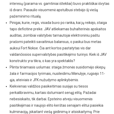
interesų (parama vs. gamtiniai ištekliai) buvo praktiškai išvytas
iš dvaro. Pasaulio visuomenė apstulbusi stebėjo šį viešą
pažeminimo ritualą.
Pinigai, kurie, regis, visada buvo po ranka, kai jų reikėjo, staiga
tapo deficitine preke. JAV atliekamas buhalterinės apskaitos
auditas, zombiai valstybės tarnautojai elektroniniu paštu
prašomi pateikti savaitinius balansus, o paskui bus metas
auksui Fort Nokse. Čia ant kortos pastatytas vis dar
valdančiosios supervalstybės pasitikėjimo turinys. Kiek iš JAV
konstrukto yra tikra, o kas yra spektaklis?
Plinta tiriamasis uolumas: staiga žmonės susidomėjo skiepų
žala ir farmacijos tyrimais, nusileidimu Mėnulyje, rugsėjo 11-
ąja, ateiviais ir JFK nužudymo aplinkybėmis.
Kiekvienas valdžios pasikeitimas susijęs su tiesos
perkalibravimu, kartais išstumiant senąjį elitą. Pažadai
nebesiskaito, tik darbai. Epsteino atveju visuomenės
pasitikėjimas ir naujojo elito kerštas senajam elitui pasiekia
kulminaciją, įskaitant viešą gėdinimą ir atsiskaitymą. Prie