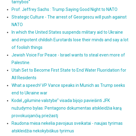
tarnybos“
Prof. Jeffrey Sachs : Trump Saying Good Night to NATO
Strategic Culture - The arrest of Georgescu will push against
NATO
In which the United States suspends military aid to Ukraine
and impotent childish Eurotards lose their minds and say a lot
of foolish things
Jewish Voice For Peace - Israel wants to steal even more of
Palestine.
Utah Set to Become First State to End Water Fluoridation for
All Residents
What a speech! VP Vance speaks in Munich as Trump seeks
end to Ukraine war
Kodėl „giluminė valstybė“ visada bijojo paviešinti JFK
nužudymo bylas: Pentagono dokumentas atskleidžia karą
provokuojančią priežastį
Raudona mėsa nekelia pavojaus sveikatai - naujas tyrimas
atskleidžia nekokybiškus tyrimus