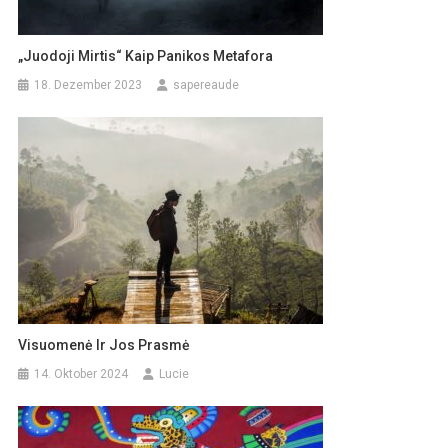
„Juodoji Mirtis“ Kaip Panikos Metafora
18. Dezember 2023
sapereaude
Visuomenė Ir Jos Prasmė
14. Oktober 2024
Lucie