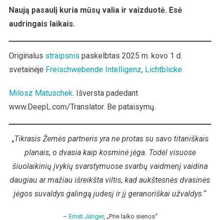
Prie
Naują pasaulį kuria mūsų valia ir vaizduotė.
Esė
At-
audringais laikais.
Akimo
Laiko
Sienos
Originalus
straipsnis
paskelbtas 2025 m. kovo 1 d.
svetainėje
Freischwebende Intelligenz
,
Lichtblicke
Milosz Matuschek
. Išversta padedant
www.DeepL.com/Translator. Be pataisymų.
„
Tikrasis Žemės partneris yra ne protas su savo titaniškais
planais, o dvasia kaip kosminė jėga.
Todėl visuose
šiuolaikinių įvykių svarstymuose svarbų vaidmenį vaidina
daugiau ar mažiau išreikšta viltis, kad aukštesnės dvasinės
jėgos suvaldys galingą judesį ir jį geranoriškai užvaldys.“
–
Ernst Jünger
, „Prie laiko sienos“