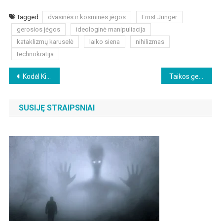
Tagged
dvasinės ir kosminės jėgos
Ernst Jünger
gerosios jėgos
ideologinė manipuliacija
kataklizmų karuselė
laiko siena
nihilizmas
technokratija
Beitragsnavigation
Kodėl Kinija yra taikesnė už Vakarus
Taikos geopolitika – profesorius Jeffrey Sachsas Europos Parlamente
SUSIJĘ STRAIPSNIAI