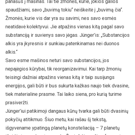
panašūs į mašinas. Tai tie žmonės, kurie, jokios galios
spaudžiami, savo „buvimą tokiu“ neiškeitė į „buvimą čia“.
Žmonės, kurie vis dar yra su savimi, nes savo esmės
neatidavė kolektyvui. Jie atpažins vienas kitą pagal savo
substanciją ir suvienys savo jėgas. Jünger’is: „Substancijos
alkis yra įkyresnis ir sunkiau patenkinamas nei duonos
alkis.“
Savo esme mašinos neturi savo substancijos, jos
nepajėgios kūrybai, tik reorganizavimui. Kai tarp žmonių
teisingi dažniai atpažins vienas kitą ir taip susijungs
energijos, gali būti ir bus sukurta kažkas naujo tiek dvasine,
tiek materialine prasme. Tai laiko siena, pro kurią turime
prasiveržti.
Jünger’iui patikimoji dangaus kūnų tvarka gali būti dvasinių
pokyčių atitikmuo. Šiuo metu, kai rašau šį tekstą,
išgyvename ypatingą planetų konsteliaciją – 7 planetų