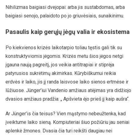
Nihilizmas baigiasi dvejopai: arba jis sustabdomas, arba
baigiasi senojo, palaidoto po jo griuvėsiais, sunaikinimu.
Pasaulis kaip gerųjų jėgų valia ir ekosistema
Po kiekvienos krizės laikotarpio toliau tęstis gali tik su
konstruktyviomis jėgomis. Krizės metu šios jėgos netgi
įgauna naują pagreitį, jos veikia antitrapiai ir stiprėja
patyrusios sukrėtimų akimirkas. Kūrybiškumui reikia
erdvės ir laiko, jis jį randa laisvose laiko sienos ertmėse ir
lūžiuose. Jünger’iui Vandenio amžiaus atėjimas yra didžiojo
dvasios amžiaus pradžia: „ Apšvieta ėjo prieš jį kaip aušra“.
Ar Jünger’is čia teisus? Vien mąstymo nebeužtenka, kad
įveiktume laiko sieną. Kompiuteriai šiuo požiūriu jau seniai
aplenkė žmones. Dvasia čia turi reikšti daugiau nei