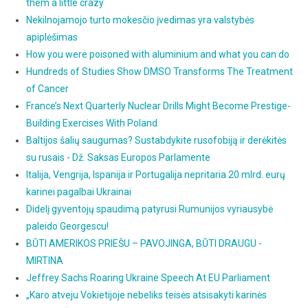
them a little crazy
Nekilnojamojo turto mokesčio įvedimas yra valstybės
apiplėšimas
How you were poisoned with aluminium and what you can do
Hundreds of Studies Show DMSO Transforms The Treatment
of Cancer
France’s Next Quarterly Nuclear Drills Might Become Prestige-
Building Exercises With Poland
Baltijos šalių saugumas? Sustabdykite rusofobiją ir derėkitės
su rusais - Dž. Saksas Europos Parlamente
Italija, Vengrija, Ispanija ir Portugalija nepritaria 20 mlrd. eurų
karinei pagalbai Ukrainai
Didelį gyventojų spaudimą patyrusi Rumunijos vyriausybė
paleido Georgescu!
BŪTI AMERIKOS PRIEŠU – PAVOJINGA, BŪTI DRAUGU -
MIRTINA
Jeffrey Sachs Roaring Ukraine Speech At EU Parliament
„Karo atveju Vokietijoje nebeliks teisės atsisakyti karinės