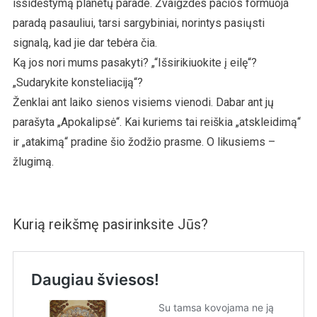
išsidėstymą planetų parade. Žvaigždės pačios formuoja
paradą pasauliui, tarsi sargybiniai, norintys pasiųsti
signalą, kad jie dar tebėra čia.
Ką jos nori mums pasakyti? „“Išsirikiuokite į eilę“?
„Sudarykite konsteliaciją“?
Ženklai ant laiko sienos visiems vienodi. Dabar ant jų
parašyta „Apokalipsė“. Kai kuriems tai reiškia „atskleidimą“
ir „atakimą“ pradine šio žodžio prasme. O likusiems –
žlugimą.
Kurią reikšmę pasirinksite Jūs?