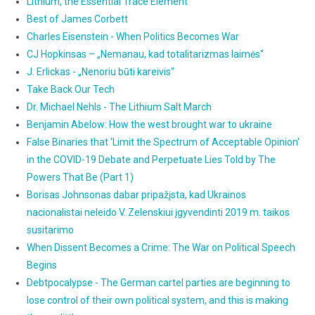
Lithium, the Essential Trace Element
Best of James Corbett
Charles Eisenstein - When Politics Becomes War
CJ Hopkinsas – „Nemanau, kad totalitarizmas laimės“
J. Erlickas - „Nenoriu būti kareivis“
Take Back Our Tech
Dr. Michael Nehls - The Lithium Salt March
Benjamin Abelow: How the west brought war to ukraine
False Binaries that 'Limit the Spectrum of Acceptable Opinion'
in the COVID-19 Debate and Perpetuate Lies Told by The
Powers That Be (Part 1)
Borisas Johnsonas dabar pripažįsta, kad Ukrainos
nacionalistai neleido V. Zelenskiui įgyvendinti 2019 m. taikos
susitarimo
When Dissent Becomes a Crime: The War on Political Speech
Begins
Debtpocalypse - The German cartel parties are beginning to
lose control of their own political system, and this is making