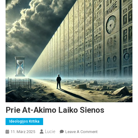
Prie At-Akimo Laiko Sienos
Ideologijos Kritika
Lucie
On
11. März 2025
Leave A Comment