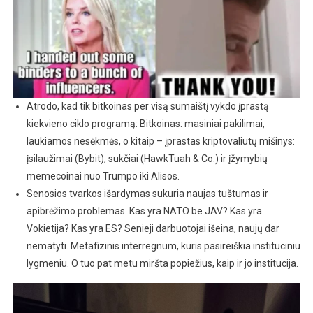
Atrodo, kad tik bitkoinas per visą sumaištį vykdo įprastą
kiekvieno ciklo programą: Bitkoinas: masiniai pakilimai,
laukiamos nesėkmės, o kitaip – įprastas kriptovaliutų mišinys:
įsilaužimai (Bybit), sukčiai (HawkTuah & Co.) ir įžymybių
memecoinai nuo Trumpo iki Alisos.
Senosios tvarkos išardymas sukuria naujas tuštumas ir
apibrėžimo problemas. Kas yra NATO be JAV? Kas yra
Vokietija? Kas yra ES? Senieji darbuotojai išeina, naujų dar
nematyti. Metafizinis interregnum, kuris pasireiškia instituciniu
lygmeniu. O tuo pat metu miršta popiežius, kaip ir jo institucija.