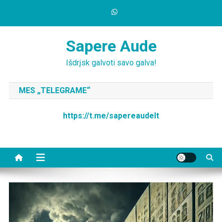
Skip
to
content
Sapere Aude
Išdrįsk galvoti savo galva!
MES „TELEGRAME“
https://t.me/sapereaudelt