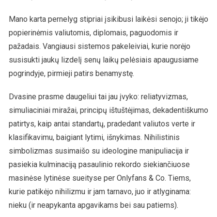
Mano karta pernelyg stipriai įsikibusi laikėsi senojo; ji tikėjo
popierinėmis valiutomis, diplomais, paguodomis ir
pažadais. Vangiausi sistemos pakeleiviai, kurie norėjo
susisukti jaukų lizdelį senų laikų pelėsiais apaugusiame
pogrindyje, pirmieji patirs benamystę.
Dvasine prasme daugeliui tai jau įvyko: reliatyvizmas,
simuliaciniai miražai, principų ištuštėjimas, dekadentiškumo
patirtys, kaip antai standartų, pradedant valiutos verte ir
klasifikavimu, baigiant lytimi, išnykimas. Nihilistinis
simbolizmas susimaišo su ideologine manipuliacija ir
pasiekia kulminaciją pasaulinio rekordo siekiančiuose
masinėse lytinėse sueityse per Onlyfans & Co. Tiems,
kurie patikėjo nihilizmu ir jam tarnavo, juo ir atlyginama:
nieku (ir neapykanta apgavikams bei sau patiems).