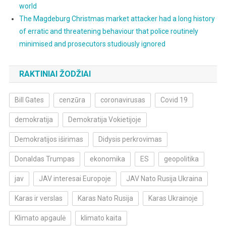
world
The Magdeburg Christmas market attacker had a long history
of erratic and threatening behaviour that police routinely
minimised and prosecutors studiously ignored
RAKTINIAI ŽODŽIAI
Bill Gates
cenzūra
coronavirusas
Covid 19
demokratija
Demokratija Vokietijoje
Demokratijos iširimas
Didysis perkrovimas
Donaldas Trumpas
ekonomika
ES
geopolitika
jav
JAV interesai Europoje
JAV Nato Rusija Ukraina
Karas ir verslas
Karas Nato Rusija
Karas Ukrainoje
Klimato apgaulė
klimato kaita