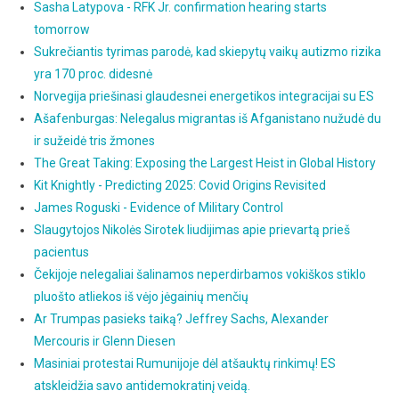
Sasha Latypova - RFK Jr. confirmation hearing starts
tomorrow
Sukrečiantis tyrimas parodė, kad skiepytų vaikų autizmo rizika
yra 170 proc. didesnė
Norvegija priešinasi glaudesnei energetikos integracijai su ES
Ašafenburgas: Nelegalus migrantas iš Afganistano nužudė du
ir sužeidė tris žmones
The Great Taking: Exposing the Largest Heist in Global History
Kit Knightly - Predicting 2025: Covid Origins Revisited
James Roguski - Evidence of Military Control
Slaugytojos Nikolės Sirotek liudijimas apie prievartą prieš
pacientus
Čekijoje nelegaliai šalinamos neperdirbamos vokiškos stiklo
pluošto atliekos iš vėjo jėgainių menčių
Ar Trumpas pasieks taiką? Jeffrey Sachs, Alexander
Mercouris ir Glenn Diesen
Masiniai protestai Rumunijoje dėl atšauktų rinkimų! ES
atskleidžia savo antidemokratinį veidą.