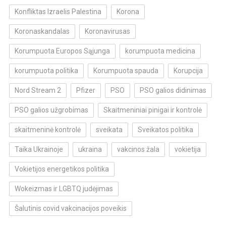
Konfliktas Izraelis Palestina
Korona
Koronaskandalas
Koronavirusas
Korumpuota Europos Sąjunga
korumpuota medicina
korumpuota politika
Korumpuota spauda
Korupcija
Nord Stream 2
Pfizer
PSO
PSO galios didinimas
PSO galios užgrobimas
Skaitmeniniai pinigai ir kontrolė
skaitmeninė kontrolė
sveikata
Sveikatos politika
Taika Ukrainoje
ukraina
vakcinos žala
vokietija
Vokietijos energetikos politika
Wokeizmas ir LGBTQ judėjimas
Šalutinis covid vakcinacijos poveikis