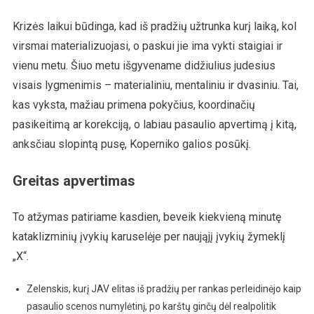
Krizės laikui būdinga, kad iš pradžių užtrunka kurį laiką, kol
virsmai materializuojasi, o paskui jie ima vykti staigiai ir
vienu metu. Šiuo metu išgyvename didžiulius judesius
visais lygmenimis – materialiniu, mentaliniu ir dvasiniu. Tai,
kas vyksta, mažiau primena pokyčius, koordinačių
pasikeitimą ar korekciją, o labiau pasaulio apvertimą į kitą,
anksčiau slopintą pusę, Koperniko galios posūkį.
Greitas apvertimas
To atžymas patiriame kasdien, beveik kiekvieną minutę
kataklizminių įvykių karuselėje per naująjį įvykių žymeklį
„X“.
Zelenskis, kurį JAV elitas iš pradžių per rankas perleidinėjo kaip
pasaulio scenos numylėtinį, po karštų ginčų dėl realpolitik