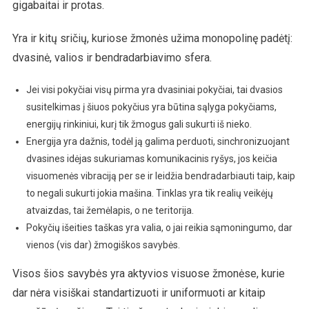
gigabaitai ir protas.
Yra ir kitų sričių, kuriose žmonės užima monopolinę padėtį:
dvasinė, valios ir bendradarbiavimo sfera.
Jei visi pokyčiai visų pirma yra dvasiniai pokyčiai, tai dvasios
susitelkimas į šiuos pokyčius yra būtina sąlyga pokyčiams,
energijų rinkiniui, kurį tik žmogus gali sukurti iš nieko.
Energija yra dažnis, todėl ją galima perduoti, sinchronizuojant
dvasines idėjas sukuriamas komunikacinis ryšys, jos keičia
visuomenės vibraciją per se ir leidžia bendradarbiauti taip, kaip
to negali sukurti jokia mašina. Tinklas yra tik realių veikėjų
atvaizdas, tai žemėlapis, o ne teritorija.
Pokyčių išeities taškas yra valia, o jai reikia sąmoningumo, dar
vienos (vis dar) žmogiškos savybės.
Visos šios savybės yra aktyvios visuose žmonėse, kurie
dar nėra visiškai standartizuoti ir uniformuoti ar kitaip