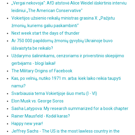
„Vergai nekovoja“: AfD atstovė Alice Weidel išskirtinis interviu
leidiniui „The American Conservative"
Vokietijos užsienio reikalų ministras grasina X: „Pažįstu
žmonių, kuriems galiu paskambinti“
Next week start the days of thunder
Ar 750 000 papildomų žmonių gyvybių Ukrainoje buvo
iššvaistyta be reikalo?
Uždarymo šalininkams, cenzoriams ir priverstinio skiepijimo
gerbėjams - blogi laikai!
The Military Origins of Facebook
Kas, po velnių, nutiko 1971 m. arba: kiek laiko reikia taupyti
namui?
Svarbiausia tema Vokietijoje šiuo metu (I - VI)
Elon Musk vs. George Soros
Sasha Latypova: My research summarized for a book chapter
Rainer Mausfeld - Kodėl karas?
Happy new year!
Jeffrey Sachs - The US is the most lawless country in the