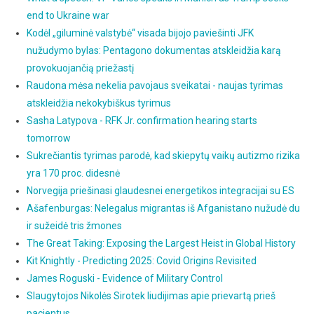
end to Ukraine war
Kodėl „giluminė valstybė“ visada bijojo paviešinti JFK
nužudymo bylas: Pentagono dokumentas atskleidžia karą
provokuojančią priežastį
Raudona mėsa nekelia pavojaus sveikatai - naujas tyrimas
atskleidžia nekokybiškus tyrimus
Sasha Latypova - RFK Jr. confirmation hearing starts
tomorrow
Sukrečiantis tyrimas parodė, kad skiepytų vaikų autizmo rizika
yra 170 proc. didesnė
Norvegija priešinasi glaudesnei energetikos integracijai su ES
Ašafenburgas: Nelegalus migrantas iš Afganistano nužudė du
ir sužeidė tris žmones
The Great Taking: Exposing the Largest Heist in Global History
Kit Knightly - Predicting 2025: Covid Origins Revisited
James Roguski - Evidence of Military Control
Slaugytojos Nikolės Sirotek liudijimas apie prievartą prieš
pacientus