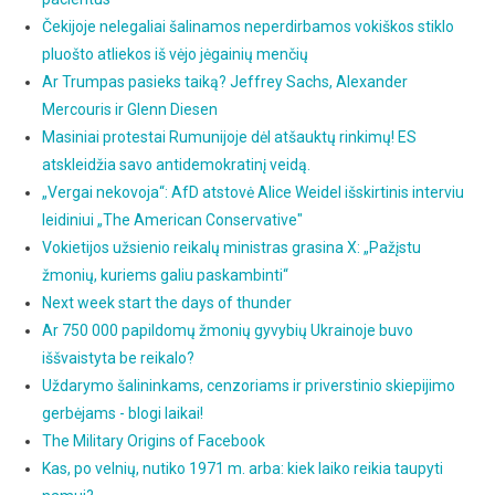
Čekijoje nelegaliai šalinamos neperdirbamos vokiškos stiklo
pluošto atliekos iš vėjo jėgainių menčių
Ar Trumpas pasieks taiką? Jeffrey Sachs, Alexander
Mercouris ir Glenn Diesen
Masiniai protestai Rumunijoje dėl atšauktų rinkimų! ES
atskleidžia savo antidemokratinį veidą.
„Vergai nekovoja“: AfD atstovė Alice Weidel išskirtinis interviu
leidiniui „The American Conservative"
Vokietijos užsienio reikalų ministras grasina X: „Pažįstu
žmonių, kuriems galiu paskambinti“
Next week start the days of thunder
Ar 750 000 papildomų žmonių gyvybių Ukrainoje buvo
iššvaistyta be reikalo?
Uždarymo šalininkams, cenzoriams ir priverstinio skiepijimo
gerbėjams - blogi laikai!
The Military Origins of Facebook
Kas, po velnių, nutiko 1971 m. arba: kiek laiko reikia taupyti