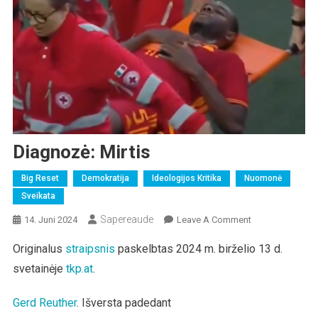
Diagnozė: Mirtis
Big Reset
Demokratija
Ideologijos Kritika
Nuomonė
Sveikata
Sapereaude
On
14. Juni 2024
Leave A Comment
Diagnozė:
Originalus
straipsnis
paskelbtas 2024 m. birželio 13 d.
Mirtis
svetainėje
tkp.at
.
Gerd Reuther
. Išversta padedant