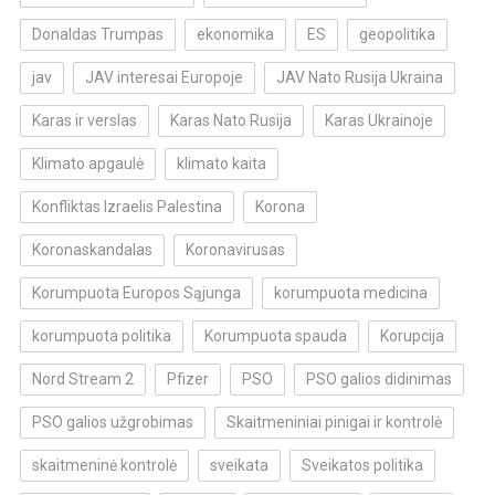
Donaldas Trumpas
ekonomika
ES
geopolitika
jav
JAV interesai Europoje
JAV Nato Rusija Ukraina
Karas ir verslas
Karas Nato Rusija
Karas Ukrainoje
Klimato apgaulė
klimato kaita
Konfliktas Izraelis Palestina
Korona
Koronaskandalas
Koronavirusas
Korumpuota Europos Sąjunga
korumpuota medicina
korumpuota politika
Korumpuota spauda
Korupcija
Nord Stream 2
Pfizer
PSO
PSO galios didinimas
PSO galios užgrobimas
Skaitmeniniai pinigai ir kontrolė
skaitmeninė kontrolė
sveikata
Sveikatos politika