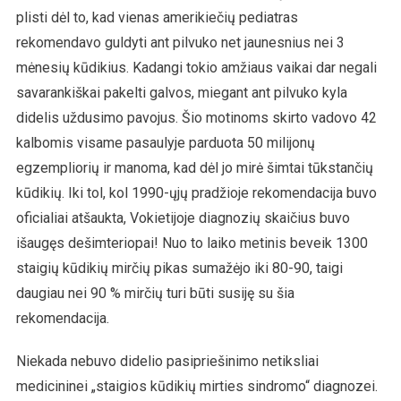
plisti dėl to, kad vienas amerikiečių pediatras
rekomendavo guldyti ant pilvuko net jaunesnius nei 3
mėnesių kūdikius. Kadangi tokio amžiaus vaikai dar negali
savarankiškai pakelti galvos, miegant ant pilvuko kyla
didelis uždusimo pavojus. Šio motinoms skirto vadovo 42
kalbomis visame pasaulyje parduota 50 milijonų
egzempliorių ir manoma, kad dėl jo mirė šimtai tūkstančių
kūdikių. Iki tol, kol 1990-ųjų pradžioje rekomendacija buvo
oficialiai atšaukta, Vokietijoje diagnozių skaičius buvo
išaugęs dešimteriopai! Nuo to laiko metinis beveik 1300
staigių kūdikių mirčių pikas sumažėjo iki 80-90, taigi
daugiau nei 90 % mirčių turi būti susiję su šia
rekomendacija.
Niekada nebuvo didelio pasipriešinimo netiksliai
medicininei „staigios kūdikių mirties sindromo“ diagnozei.