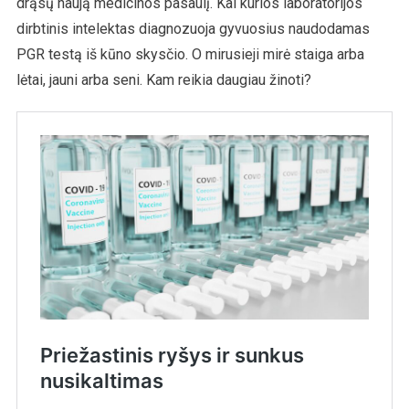
drąsų naują medicinos pasaulį. Kai kurios laboratorijos
dirbtinis intelektas diagnozuoja gyvuosius naudodamas
PGR testą iš kūno skysčio. O mirusieji mirė staiga arba
lėtai, jauni arba seni. Kam reikia daugiau žinoti?