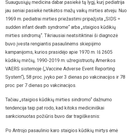
Suaugusiųjų medicina dabar pasiekė tą lygį, kurį pediatrija
jau seniai pasiekė netikėtos mažų vaikų mirties atveju. Nuo
1969 m. pediatrai mirties priežastimi pripažįsta „SIDS =
sudden infant death syndrome“ arba „staigios kūdikių
mirties sindromą“. Tikriausiai neatsitiktinai ši diagnozė
buvo įvesta rengiantis pasaulinėms skiepijimo
kampanijoms, kurios prasidėjo apie 1970 m. Iš 2605
kūdikių mirčių, 1990-2019 m. užregistruotų Amerikos
VAERS sistemoje („Vaccine Adverse Event Reporting
System“), 58 proc. įvyko per 3 dienas po vakcinacijos ir 78
proc. per 7 dienas po vakcinacijos.
Tačiau „staigios kūdikių mirties sindromo“ dažnumo
tendencija taip pat rodo, kad kitoks mediciniškai
sankcionuotas požiūris buvo dar tragiškesnis:
Po Antrojo pasaulinio karo staigios kūdikių mirtys ėmė