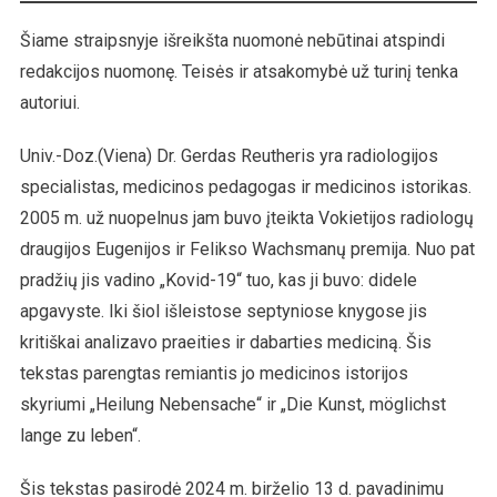
Šiame straipsnyje išreikšta nuomonė nebūtinai atspindi
redakcijos nuomonę. Teisės ir atsakomybė už turinį tenka
autoriui.
Univ.-Doz.(Viena) Dr. Gerdas Reutheris yra radiologijos
specialistas, medicinos pedagogas ir medicinos istorikas.
2005 m. už nuopelnus jam buvo įteikta Vokietijos radiologų
draugijos Eugenijos ir Felikso Wachsmanų premija. Nuo pat
pradžių jis vadino „Kovid-19“ tuo, kas ji buvo: didele
apgavyste. Iki šiol išleistose septyniose knygose jis
kritiškai analizavo praeities ir dabarties mediciną. Šis
tekstas parengtas remiantis jo medicinos istorijos
skyriumi „Heilung Nebensache“ ir „Die Kunst, möglichst
lange zu leben“.
Šis tekstas pasirodė 2024 m. birželio 13 d. pavadinimu