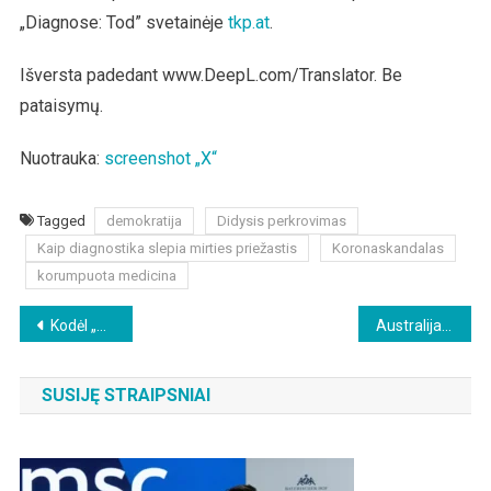
„Diagnose: Tod” svetainėje
tkp.at
.
Išversta padedant www.DeepL.com/Translator. Be
pataisymų.
Nuotrauka:
screenshot „X“
Tagged
demokratija
Didysis perkrovimas
Kaip diagnostika slepia mirties priežastis
Koronaskandalas
korumpuota medicina
Beitragsnavigation
Kodėl „Alternatyva Vokietijai“ ir Wagenknecht partija nedalyvavo Zelenskio pasirodyme Vokietijos Bundestage
Australija: „Pfizer“ nuslėpė mirties atvejus klinikiniame tyrime
SUSIJĘ STRAIPSNIAI