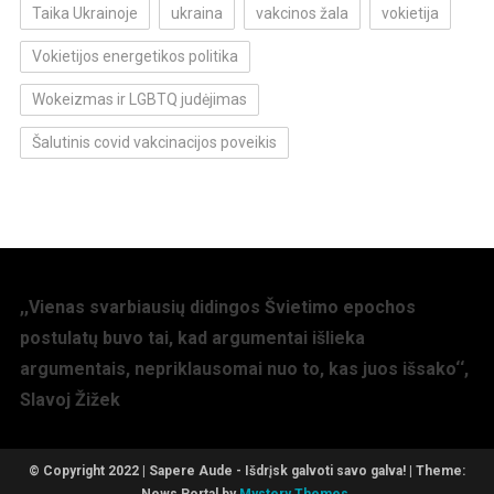
Taika Ukrainoje
ukraina
vakcinos žala
vokietija
Vokietijos energetikos politika
Wokeizmas ir LGBTQ judėjimas
Šalutinis covid vakcinacijos poveikis
,,Vienas svarbiausių didingos Švietimo epochos
postulatų buvo tai, kad argumentai išlieka
argumentais, nepriklausomai nuo to, kas juos išsako‘‘,
Slavoj Žižek
© Copyright 2022 | Sapere Aude - Išdrįsk galvoti savo galva!
|
Theme: