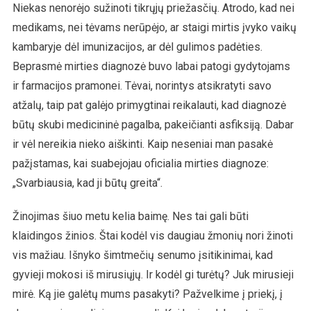
Niekas nenorėjo sužinoti tikrųjų priežasčių. Atrodo, kad nei
medikams, nei tėvams nerūpėjo, ar staigi mirtis įvyko vaikų
kambaryje dėl imunizacijos, ar dėl gulimos padėties.
Beprasmė mirties diagnozė buvo labai patogi gydytojams
ir farmacijos pramonei. Tėvai, norintys atsikratyti savo
atžalų, taip pat galėjo primygtinai reikalauti, kad diagnozė
būtų skubi medicininė pagalba, pakeičianti asfiksiją. Dabar
ir vėl nereikia nieko aiškinti. Kaip neseniai man pasakė
pažįstamas, kai suabejojau oficialia mirties diagnoze:
„Svarbiausia, kad ji būtų greita“.
Žinojimas šiuo metu kelia baimę. Nes tai gali būti
klaidingos žinios. Štai kodėl vis daugiau žmonių nori žinoti
vis mažiau. Išnyko šimtmečių senumo įsitikinimai, kad
gyvieji mokosi iš mirusiųjų. Ir kodėl gi turėtų? Juk mirusieji
mirė. Ką jie galėtų mums pasakyti? Pažvelkime į priekį, į