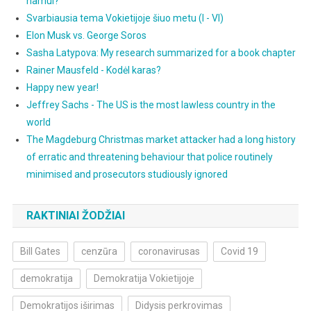
namui?
Svarbiausia tema Vokietijoje šiuo metu (I - VI)
Elon Musk vs. George Soros
Sasha Latypova: My research summarized for a book chapter
Rainer Mausfeld - Kodėl karas?
Happy new year!
Jeffrey Sachs - The US is the most lawless country in the
world
The Magdeburg Christmas market attacker had a long history
of erratic and threatening behaviour that police routinely
minimised and prosecutors studiously ignored
RAKTINIAI ŽODŽIAI
Bill Gates
cenzūra
coronavirusas
Covid 19
demokratija
Demokratija Vokietijoje
Demokratijos iširimas
Didysis perkrovimas