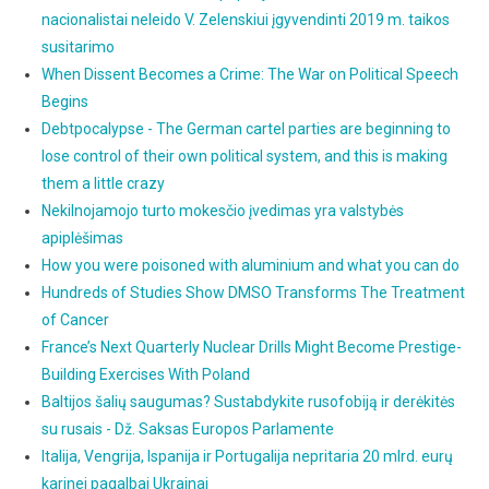
nacionalistai neleido V. Zelenskiui įgyvendinti 2019 m. taikos
susitarimo
When Dissent Becomes a Crime: The War on Political Speech
Begins
Debtpocalypse - The German cartel parties are beginning to
lose control of their own political system, and this is making
them a little crazy
Nekilnojamojo turto mokesčio įvedimas yra valstybės
apiplėšimas
How you were poisoned with aluminium and what you can do
Hundreds of Studies Show DMSO Transforms The Treatment
of Cancer
France’s Next Quarterly Nuclear Drills Might Become Prestige-
Building Exercises With Poland
Baltijos šalių saugumas? Sustabdykite rusofobiją ir derėkitės
su rusais - Dž. Saksas Europos Parlamente
Italija, Vengrija, Ispanija ir Portugalija nepritaria 20 mlrd. eurų
karinei pagalbai Ukrainai