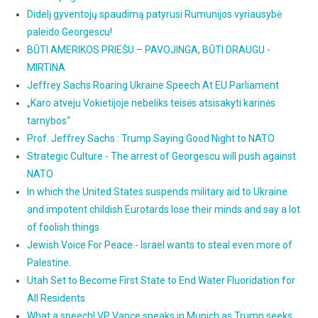
Didelį gyventojų spaudimą patyrusi Rumunijos vyriausybė
paleido Georgescu!
BŪTI AMERIKOS PRIEŠU – PAVOJINGA, BŪTI DRAUGU -
MIRTINA
Jeffrey Sachs Roaring Ukraine Speech At EU Parliament
„Karo atveju Vokietijoje nebeliks teisės atsisakyti karinės
tarnybos“
Prof. Jeffrey Sachs : Trump Saying Good Night to NATO
Strategic Culture - The arrest of Georgescu will push against
NATO
In which the United States suspends military aid to Ukraine
and impotent childish Eurotards lose their minds and say a lot
of foolish things
Jewish Voice For Peace - Israel wants to steal even more of
Palestine.
Utah Set to Become First State to End Water Fluoridation for
All Residents
What a speech! VP Vance speaks in Munich as Trump seeks