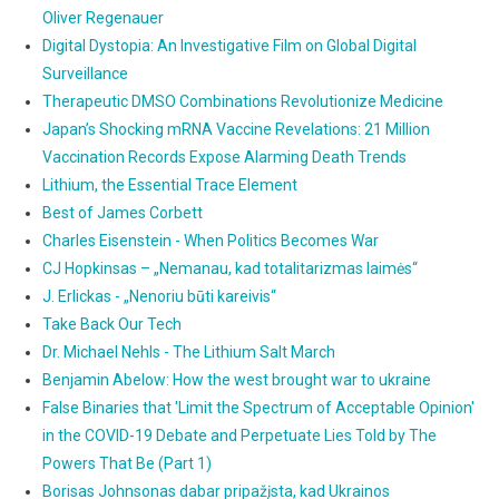
Oliver Regenauer
Digital Dystopia: An Investigative Film on Global Digital
Surveillance
Therapeutic DMSO Combinations Revolutionize Medicine
Japan’s Shocking mRNA Vaccine Revelations: 21 Million
Vaccination Records Expose Alarming Death Trends
Lithium, the Essential Trace Element
Best of James Corbett
Charles Eisenstein - When Politics Becomes War
CJ Hopkinsas – „Nemanau, kad totalitarizmas laimės“
J. Erlickas - „Nenoriu būti kareivis“
Take Back Our Tech
Dr. Michael Nehls - The Lithium Salt March
Benjamin Abelow: How the west brought war to ukraine
False Binaries that 'Limit the Spectrum of Acceptable Opinion'
in the COVID-19 Debate and Perpetuate Lies Told by The
Powers That Be (Part 1)
Borisas Johnsonas dabar pripažįsta, kad Ukrainos