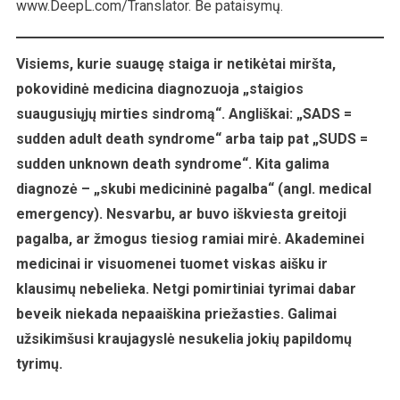
www.DeepL.com/Translator. Be pataisymų.
Visiems, kurie suaugę staiga ir netikėtai miršta,
pokovidinė medicina diagnozuoja „staigios
suaugusiųjų mirties sindromą“. Angliškai: „SADS =
sudden adult death syndrome“ arba taip pat „SUDS =
sudden unknown death syndrome“. Kita galima
diagnozė – „skubi medicininė pagalba“ (angl. medical
emergency). Nesvarbu, ar buvo iškviesta greitoji
pagalba, ar žmogus tiesiog ramiai mirė. Akademinei
medicinai ir visuomenei tuomet viskas aišku ir
klausimų nebelieka. Netgi pomirtiniai tyrimai dabar
beveik niekada nepaaiškina priežasties. Galimai
užsikimšusi kraujagyslė nesukelia jokių papildomų
tyrimų.