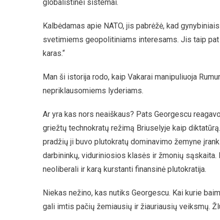
globalistinei sistemai.
Kalbėdamas apie NATO, jis pabrėžė, kad gynybiniais t
svetimiems geopolitiniams interesams. Jis taip pat 
karas.“
Man ši istorija rodo, kaip Vakarai manipuliuoja Rumunij
nepriklausomiems lyderiams.
Ar yra kas nors neaiškaus? Pats Georgescu reagavo 
griežtų technokratų režimą Briuselyje kaip diktatūr
pradžių ji buvo plutokratų dominavimo žemyne įrankis
darbininkų, viduriniosios klasės ir žmonių sąskaita. Da
neoliberali ir karą kurstanti finansinė plutokratija.
Niekas nežino, kas nutiks Georgescu. Kai kurie baimi
gali imtis pačių žemiausių ir žiauriausių veiksmų. Žlu