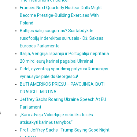
The Treatment of Cancer
France’s Next Quarterly Nuclear Drills Might
Become Prestige-Building Exercises With
Poland
Baltijos šalių saugumas? Sustabdykite
rusofobiją ir derėkitės su rusais - Dž. Saksas
Europos Parlamente
Italija, Vengrija, Ispanija ir Portugalija nepritaria
20 mlrd. eurų karinei pagalbai Ukrainai
Didelį gyventojų spaudimą patyrusi Rumunijos
vyriausybė paleido Georgescu!
BŪTI AMERIKOS PRIEŠU – PAVOJINGA, BŪTI
DRAUGU - MIRTINA
Jeffrey Sachs Roaring Ukraine Speech At EU
Parliament
s
„Karo atveju Vokietijoje nebeliks teisės
atsisakyti karinės tarnybos“
Prof. Jeffrey Sachs : Trump Saying Good Night