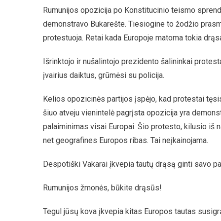
Rumunijos opozicija po Konstitucinio teismo spren
demonstravo Bukarešte. Tiesiogine to žodžio pras
protestuoja. Retai kada Europoje matoma tokia drąsa
Išrinktojo ir nušalintojo prezidento šalininkai protes
įvairius daiktus, grūmėsi su policija.
Kelios opozicinės partijos įspėjo, kad protestai tęs
šiuo atveju vienintelė pagrįsta opozicija yra demo
palaiminimas visai Europai. Šio protesto, kilusio iš n
net geografines Europos ribas. Tai neįkainojama.
Despotiški Vakarai įkvepia tautų drąsą ginti savo pač
Rumunijos žmonės, būkite drąsūs!
Tegul jūsų kova įkvepia kitas Europos tautas susigrą