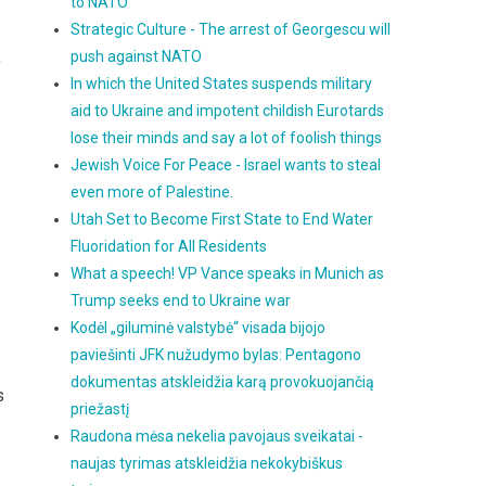
to NATO
Strategic Culture - The arrest of Georgescu will
,
push against NATO
In which the United States suspends military
aid to Ukraine and impotent childish Eurotards
lose their minds and say a lot of foolish things
Jewish Voice For Peace - Israel wants to steal
even more of Palestine.
Utah Set to Become First State to End Water
Fluoridation for All Residents
What a speech! VP Vance speaks in Munich as
Trump seeks end to Ukraine war
Kodėl „giluminė valstybė“ visada bijojo
paviešinti JFK nužudymo bylas: Pentagono
dokumentas atskleidžia karą provokuojančią
s
priežastį
Raudona mėsa nekelia pavojaus sveikatai -
naujas tyrimas atskleidžia nekokybiškus