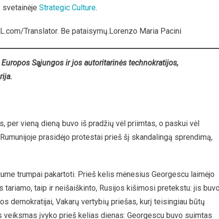
 svetainėje
Strategic Culture
.
L.com/Translator. Be pataisymų.Lorenzo Maria Pacini
a Europos Sąjungos ir jos autoritarinės technokratijos,
ija.
, per vieną dieną buvo iš pradžių vėl priimtas, o paskui vėl
 Rumunijoje prasidėjo protestai prieš šį skandalingą sprendimą,
rėtume trumpai pakartoti. Prieš kelis mėnesius Georgescu laimėjo
s tariamo, taip ir neišaiškinto, Rusijos kišimosi pretekstu: jis buv
demokratijai, Vakarų vertybių priešas, kurį teisingiau būtų
rasis veiksmas įvyko prieš kelias dienas: Georgescu buvo suimtas