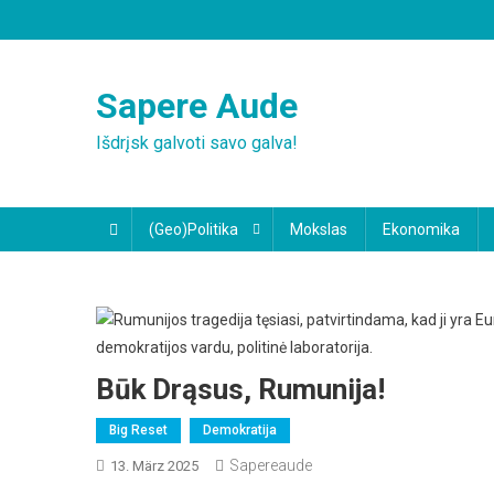
Skip
to
content
Sapere Aude
Išdrįsk galvoti savo galva!
(Geo)Politika
Mokslas
Ekonomika
Būk Drąsus, Rumunija!
Big Reset
Demokratija
Sapereaude
13. März 2025