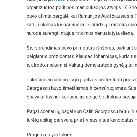
organizuotos politinės manipuliacijos atvejis. Iš Geor
buvo atimta pergalė, kai Rumunijos Aukščiausiasis 
kad į rinkimus kišosi Rusija. Iš pradžių Teismas šiu
nurodė surengti naujus rinkimus nenustatytą dieną.
Šis sprendimas buvo primestas iš išorės, siekiant už
baigiantis prezidentas Klausas Iohannisas, kuris turė
ir, atrodo, niekam iš Vakarų demokratijos gynėjų tai n
Tūkstančiai rumunų išėjo į gatves protestuoti prieš š
Georgescu buvo šmeižiamas ir cenzūruojamas. Susidom
Shawnui Ryanui, kuriame jis neigė bet kokias sąsajas 
Pagal scenarijų, pagal kurį Calin Georgescu būtų lei
turėtų aiškią persvarą prieš visus kitus kandidatus 
Prognozės yra tokios: