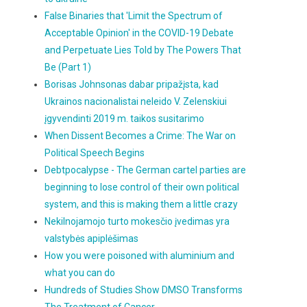
False Binaries that 'Limit the Spectrum of
Acceptable Opinion' in the COVID-19 Debate
and Perpetuate Lies Told by The Powers That
Be (Part 1)
Borisas Johnsonas dabar pripažįsta, kad
Ukrainos nacionalistai neleido V. Zelenskiui
įgyvendinti 2019 m. taikos susitarimo
When Dissent Becomes a Crime: The War on
Political Speech Begins
Debtpocalypse - The German cartel parties are
beginning to lose control of their own political
system, and this is making them a little crazy
Nekilnojamojo turto mokesčio įvedimas yra
valstybės apiplėšimas
How you were poisoned with aluminium and
what you can do
Hundreds of Studies Show DMSO Transforms