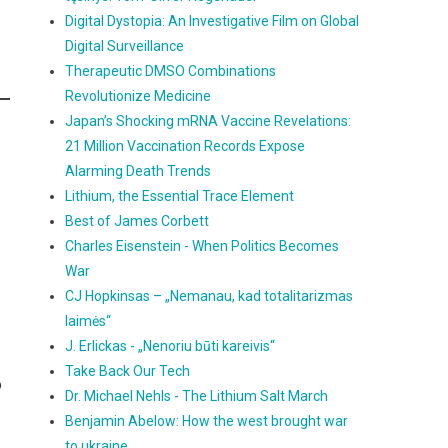
Digital Dystopia: An Investigative Film on Global
Digital Surveillance
Therapeutic DMSO Combinations
Revolutionize Medicine
Japan’s Shocking mRNA Vaccine Revelations:
21 Million Vaccination Records Expose
Alarming Death Trends
Lithium, the Essential Trace Element
Best of James Corbett
Charles Eisenstein - When Politics Becomes
War
CJ Hopkinsas – „Nemanau, kad totalitarizmas
laimės“
J. Erlickas - „Nenoriu būti kareivis“
Take Back Our Tech
o
Dr. Michael Nehls - The Lithium Salt March
Benjamin Abelow: How the west brought war
to ukraine