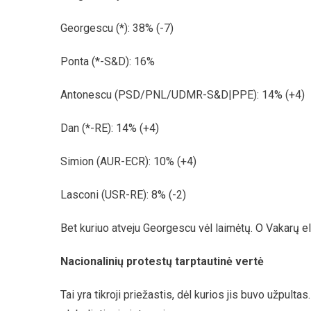
Georgescu (*): 38% (-7)
Ponta (*-S&D): 16%
Antonescu (PSD/PNL/UDMR-S&D|PPE): 14% (+4)
Dan (*-RE): 14% (+4)
Simion (AUR-ECR): 10% (+4)
Lasconi (USR-RE): 8% (-2)
Bet kuriuo atveju Georgescu vėl laimėtų. O Vakarų eli
Nacionalinių protestų tarptautinė vertė
Tai yra tikroji priežastis, dėl kurios jis buvo užpulta