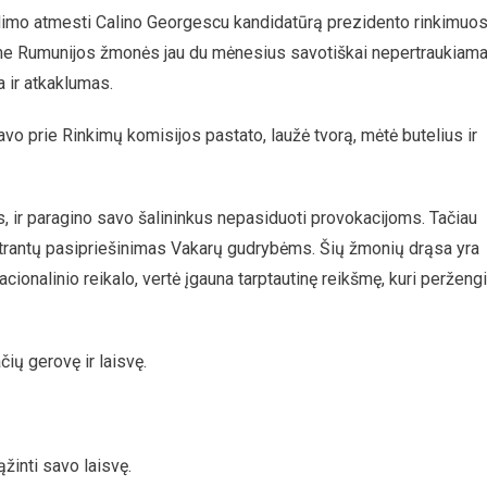
dimo atmesti Calino Georgescu kandidatūrą prezidento rinkimuo
me Rumunijos žmonės jau du mėnesius savotiškai nepertraukiama
 ir atkaklumas.
tavo prie Rinkimų komisijos pastato, laužė tvorą, mėtė butelius ir
is, ir paragino savo šalininkus nepasiduoti provokacijoms. Tačiau
nstrantų pasipriešinimas Vakarų gudrybėms. Šių žmonių drąsa yra
acionalinio reikalo, vertė įgauna tarptautinę reikšmę, kuri perženg
ių gerovę ir laisvę.
žinti savo laisvę.