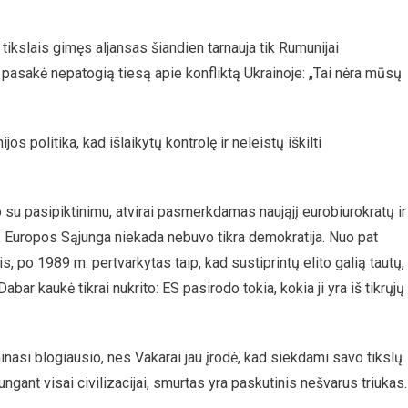
ikslais gimęs aljansas šiandien tarnauja tik Rumunijai
pasakė nepatogią tiesą apie konfliktą Ukrainoje: „Tai nėra mūsų
os politika, kad išlaikytų kontrolę ir neleistų iškilti
su pasipiktinimu, atvirai pasmerkdamas naująjį eurobiurokratų ir
ą. Europos Sąjunga niekada nebuvo tikra demokratija. Nuo pat
, po 1989 m. pertvarkytas taip, kad sustiprintų elito galią tautų,
bar kaukė tikrai nukrito: ES pasirodo tokia, kokia ji yra iš tikrųjų
nasi blogiausio, nes Vakarai jau įrodė, kad siekdami savo tikslų
ngant visai civilizacijai, smurtas yra paskutinis nešvarus triukas.