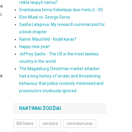
reikia taupyti namui?
se
Svarbiausia tema Vokietijoje šiuo metu (I - VI)
i
Elon Musk vs. George Soros
Sasha Latypova: My research summarized for
a book chapter
Rainer Mausfeld - Kodėl karas?
Happy new year!
Jeffrey Sachs - The US is the most lawless
country in the world
The Magdeburg Christmas market attacker
ia
had a long history of erratic and threatening
behaviour that police routinely minimised and
prosecutors studiously ignored
RAKTINIAI ŽODŽIAI
Bill Gates
cenzūra
coronavirusas