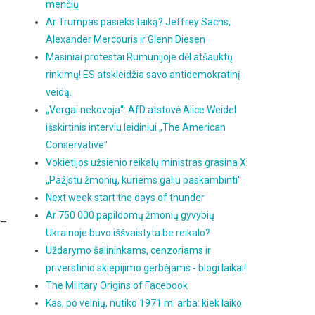
menčių
Ar Trumpas pasieks taiką? Jeffrey Sachs,
Alexander Mercouris ir Glenn Diesen
Masiniai protestai Rumunijoje dėl atšauktų
rinkimų! ES atskleidžia savo antidemokratinį
veidą.
„Vergai nekovoja“: AfD atstovė Alice Weidel
išskirtinis interviu leidiniui „The American
Conservative"
Vokietijos užsienio reikalų ministras grasina X:
„Pažįstu žmonių, kuriems galiu paskambinti“
Next week start the days of thunder
Ar 750 000 papildomų žmonių gyvybių
 –
Ukrainoje buvo iššvaistyta be reikalo?
Uždarymo šalininkams, cenzoriams ir
priverstinio skiepijimo gerbėjams - blogi laikai!
The Military Origins of Facebook
Kas, po velnių, nutiko 1971 m. arba: kiek laiko