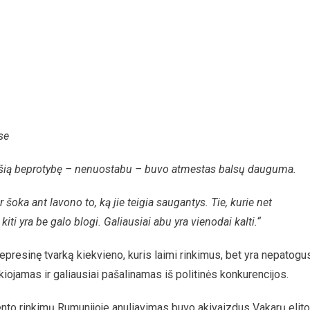
se
 šią beprotybę – nenuostabu – buvo atmestas balsų dauguma.
r šoka ant lavono to, ką jie teigia saugantys. Tie, kurie net
iti yra be galo blogi. Galiausiai abu yra vienodai kalti.“
represinę tvarką kiekvieno, kuris laimi rinkimus, bet yra nepatogu
kiojamas ir galiausiai pašalinamas iš politinės konkurencijos.
to rinkimų Rumunijoje anuliavimas buvo akivaizdus Vakarų elito