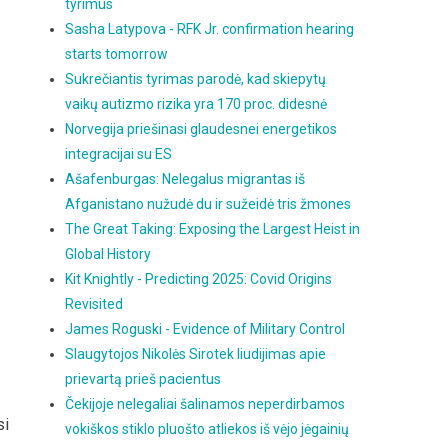
tyrimus
Sasha Latypova - RFK Jr. confirmation hearing
starts tomorrow
Sukrečiantis tyrimas parodė, kad skiepytų
vaikų autizmo rizika yra 170 proc. didesnė
Norvegija priešinasi glaudesnei energetikos
integracijai su ES
Ašafenburgas: Nelegalus migrantas iš
Afganistano nužudė du ir sužeidė tris žmones
The Great Taking: Exposing the Largest Heist in
Global History
Kit Knightly - Predicting 2025: Covid Origins
Revisited
James Roguski - Evidence of Military Control
Slaugytojos Nikolės Sirotek liudijimas apie
prievartą prieš pacientus
Čekijoje nelegaliai šalinamos neperdirbamos
si
vokiškos stiklo pluošto atliekos iš vėjo jėgainių