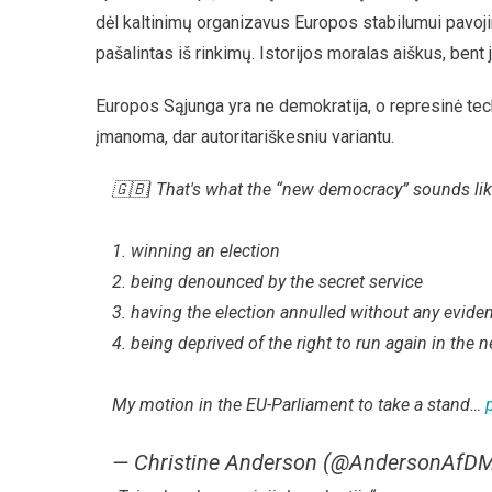
dėl kaltinimų organizavus Europos stabilumui pavojin
pašalintas iš rinkimų. Istorijos moralas aiškus, bent j
Europos Sąjunga yra ne demokratija, o represinė tec
įmanoma, dar autoritariškesniu variantu.
🇬🇧| That's what the “new democracy” sounds lik
1. winning an election
2. being denounced by the secret service
3. having the election annulled without any evide
4. being deprived of the right to run again in the 
My motion in the EU-Parliament to take a stand…
— Christine Anderson (@AndersonAfD