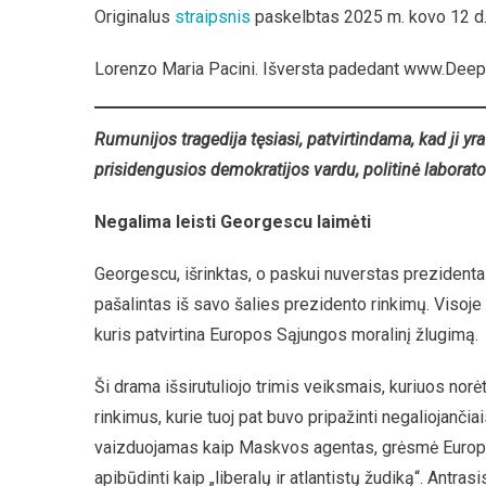
Originalus
straipsnis
paskelbtas 2025 m. kovo 12 d.
Lorenzo Maria Pacini. Išversta padedant www.Deep
Rumunijos tragedija tęsiasi, patvirtindama, kad ji yr
prisidengusios demokratijos vardu, politinė laborator
Negalima leisti Georgescu laimėti
Georgescu, išrinktas, o paskui nuverstas prezidentas
pašalintas iš savo šalies prezidento rinkimų. Visoje
kuris patvirtina Europos Sąjungos moralinį žlugimą.
Ši drama išsirutuliojo trimis veiksmais, kuriuos no
rinkimus, kurie tuoj pat buvo pripažinti negaliojančiai
vaizduojamas kaip Maskvos agentas, grėsmė Europos 
apibūdinti kaip „liberalų ir atlantistų žudiką“. Ant