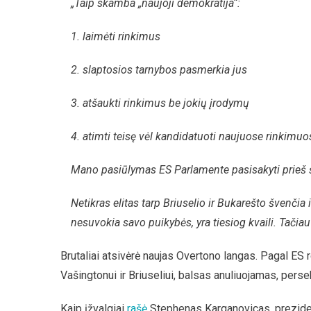
„Taip skamba „naujoji demokratija“:
1. laimėti rinkimus
2. slaptosios tarnybos pasmerkia jus
3. atšaukti rinkimus be jokių įrodymų
4. atimti teisę vėl kandidatuoti naujuose rinkimuo
Mano pasiūlymas ES Parlamente pasisakyti prieš
Netikras elitas tarp Briuselio ir Bukarešto švenčia i
nesuvokia savo puikybės, yra tiesiog kvaili. Tačiau k
Brutaliai atsivėrė naujas Overtono langas. Pagal ES 
Vašingtonui ir Briuseliui, balsas anuliuojamas, perse
Kaip įžvalgiai
rašė
Stephenas Karganovicas, preziden