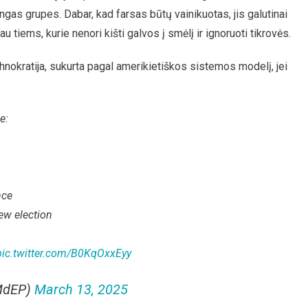
gas grupes. Dabar, kad farsas būtų vainikuotas, jis galutinai
au tiems, kurie nenori kišti galvos į smėlį ir ignoruoti tikrovės.
hnokratija, sukurta pagal amerikietiškos sistemos modelį, jei
e:
nce
new election
pic.twitter.com/B0KqOxxEyy
MdEP)
March 13, 2025