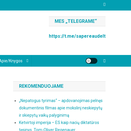
MES „TELEGRAME“
https://t.me/sapereaudelt
Apie/knygos
REKOMENDUOJAME
„Nepatogus tyrimas“ – apdovanojimas pelnęs
dokumentinis filmas apie mokslinį neskiepytų
ir skiepytų vaikų palyginimą
Ketvirtoji imperija – ES kaip nacių diktatūros
tęsinys. Tom-Oliver Regenauer