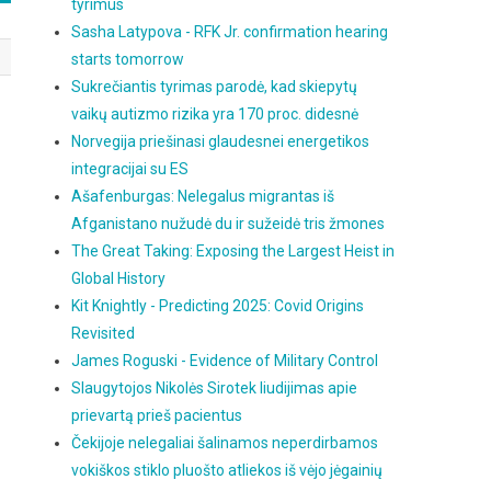
tyrimus
Sasha Latypova - RFK Jr. confirmation hearing
starts tomorrow
Sukrečiantis tyrimas parodė, kad skiepytų
vaikų autizmo rizika yra 170 proc. didesnė
Norvegija priešinasi glaudesnei energetikos
integracijai su ES
Ašafenburgas: Nelegalus migrantas iš
Afganistano nužudė du ir sužeidė tris žmones
The Great Taking: Exposing the Largest Heist in
Global History
Kit Knightly - Predicting 2025: Covid Origins
Revisited
James Roguski - Evidence of Military Control
Slaugytojos Nikolės Sirotek liudijimas apie
prievartą prieš pacientus
Čekijoje nelegaliai šalinamos neperdirbamos
vokiškos stiklo pluošto atliekos iš vėjo jėgainių