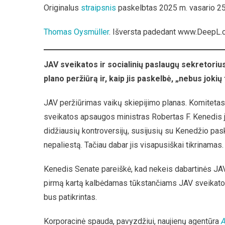
Originalus
straipsnis
paskelbtas 2025 m. vasario 25
Thomas Oysmüller
. Išversta padedant www.DeepL.c
JAV sveikatos ir socialinių paslaugų sekretoriu
plano peržiūrą ir, kaip jis paskelbė, „nebus jokių 
JAV peržiūrimas vaikų skiepijimo planas. Komiteta
sveikatos apsaugos ministras Robertas F. Kenedis j
didžiausių kontroversijų, susijusių su Kenedžio pask
nepaliestą. Tačiau dabar jis visapusiškai tikrinamas.
Kenedis Senate pareiškė, kad nekeis dabartinės JAV s
pirmą kartą kalbėdamas tūkstančiams JAV sveikatos
bus patikrintas.
Korporacinė spauda, pavyzdžiui, naujienų agentūra