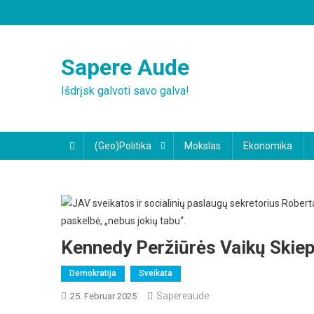
Skip
to
content
Sapere Aude
Išdrįsk galvoti savo galva!
(Geo)Politika
Mokslas
Ekonomika
Kennedy Peržiūrės Vaikų Skiep
Demokratija
Sveikata
Sapereaude
25. Februar 2025