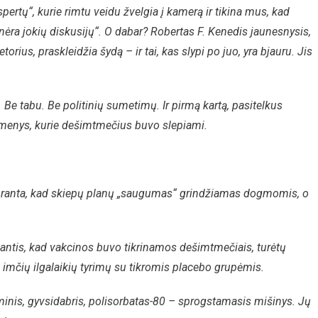
pertų“, kurie rimtu veidu žvelgia į kamerą ir tikina mus, kad
„nėra jokių diskusijų“. O dabar? Robertas F. Kenedis jaunesnysis,
orius, praskleidžia šydą – ir tai, kas slypi po juo, yra bjauru. Jis
ą. Be tabu. Be politinių sumetimų. Ir pirmą kartą, pasitelkus
 duomenys, kurie dešimtmečius buvo slepiami.
 supranta, kad skiepų planų „saugumas“ grindžiamas dogmomis, o
igiantis, kad vakcinos buvo tikrinamos dešimtmečiais, turėtų
ų imčių ilgalaikių tyrimų su tikromis placebo grupėmis.
uminis, gyvsidabris, polisorbatas-80 – sprogstamasis mišinys. Jų