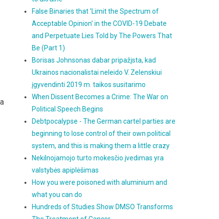
False Binaries that 'Limit the Spectrum of
Acceptable Opinion' in the COVID-19 Debate
and Perpetuate Lies Told by The Powers That
Be (Part 1)
Borisas Johnsonas dabar pripažįsta, kad
Ukrainos nacionalistai neleido V. Zelenskiui
įgyvendinti 2019 m. taikos susitarimo
When Dissent Becomes a Crime: The War on
ta
Political Speech Begins
Debtpocalypse - The German cartel parties are
beginning to lose control of their own political
system, and this is making them a little crazy
Nekilnojamojo turto mokesčio įvedimas yra
valstybės apiplėšimas
How you were poisoned with aluminium and
what you can do
Hundreds of Studies Show DMSO Transforms