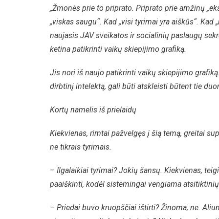
„Žmonės prie to priprato. Priprato prie amžinų „eks
„viskas saugu“. Kad „visi tyrimai yra aiškūs“. Kad 
naujasis JAV sveikatos ir socialinių paslaugų sekret
ketina patikrinti vaikų skiepijimo grafiką.
Jis nori iš naujo patikrinti vaikų skiepijimo grafik
dirbtinį intelektą, gali būti atskleisti būtent tie
Kortų namelis iš prielaidų
Kiekvienas, rimtai pažvelgęs į šią temą, greitai
ne tikrais tyrimais.
– Ilgalaikiai tyrimai? Jokių šansų. Kiekvienas, te
paaiškinti, kodėl sistemingai vengiama atsitiktini
– Priedai buvo kruopščiai ištirti? Žinoma, ne. Ali