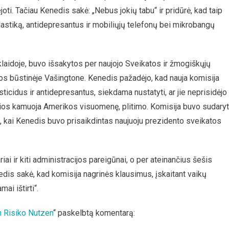
oti. Tačiau Kenedis sakė: „Nebus jokių tabu“ ir pridūrė, kad taip
plastiką, antidepresantus ir mobiliųjų telefonų bei mikrobangų
laidoje, buvo išsakytos per naujojo Sveikatos ir žmogiškųjų
s būstinėje Vašingtone. Kenedis pažadėjo, kad nauja komisija
ticidus ir antidepresantus, siekdama nustatyti, ar jie neprisidėjo
 kurios kamuoja Amerikos visuomenę, plitimo. Komisija buvo sudary
o, kai Kenedis buvo prisaikdintas naujuoju prezidento sveikatos
i ir kiti administracijos pareigūnai, o per ateinančius šešis
edis sakė, kad komisija nagrinės klausimus, įskaitant vaikų
ai ištirti“.
 Risiko Nutzen
“ paskelbtą komentarą: