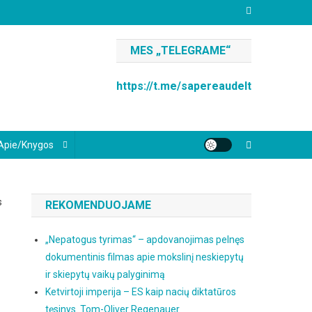
MES „TELEGRAME“
https://t.me/sapereaudelt
Apie/knygos
REKOMENDUOJAME
„Nepatogus tyrimas“ – apdovanojimas pelnęs
dokumentinis filmas apie mokslinį neskiepytų
ir skiepytų vaikų palyginimą
Ketvirtoji imperija – ES kaip nacių diktatūros
tęsinys. Tom-Oliver Regenauer