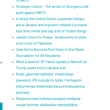
to NATO
Strategic Culture - The arrest of Georgescu will
push against NATO
In which the United States suspends military
aid to Ukraine and impotent childish Eurotards
lose their minds and say a lot of foolish things
Jewish Voice For Peace - Israel wants to steal
even more of Palestine.
Utah Set to Become First State to End Water
Fluoridation for All Residents
What a speech! VP Vance speaks in Munich as
Trump seeks end to Ukraine war
Kodėl „giluminė valstybė“ visada bijojo
paviešinti JFK nužudymo bylas: Pentagono
dokumentas atskleidžia karą provokuojančią
priežastį
Raudona mėsa nekelia pavojaus sveikatai -
naujas tyrimas atskleidžia nekokybiškus