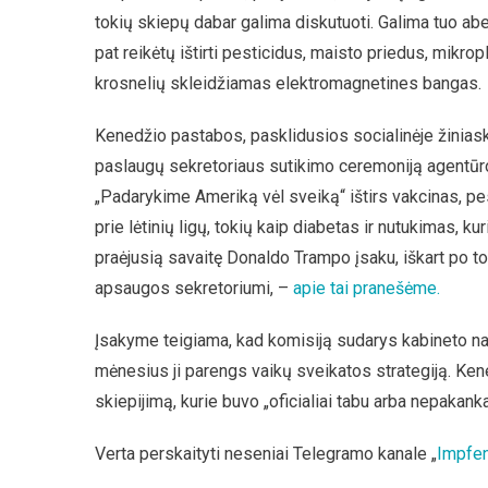
tokių skiepų dabar galima diskutuoti. Galima tuo abej
pat reikėtų ištirti pesticidus, maisto priedus, mikro
krosnelių skleidžiamas elektromagnetines bangas.
Kenedžio pastabos, pasklidusios socialinėje žiniask
paslaugų sekretoriaus sutikimo ceremoniją agentūro
„Padarykime Ameriką vėl sveiką“ ištirs vakcinas, pes
prie lėtinių ligų, tokių kaip diabetas ir nutukimas,
praėjusią savaitę Donaldo Trampo įsaku, iškart po t
apsaugos sekretoriumi, –
apie tai pranešėme.
Įsakyme teigiama, kad komisiją sudarys kabineto naria
mėnesius ji parengs vaikų sveikatos strategiją. Ken
skiepijimą, kurie buvo „oficialiai tabu arba nepakankam
Verta perskaityti neseniai Telegramo kanale „
Impfen