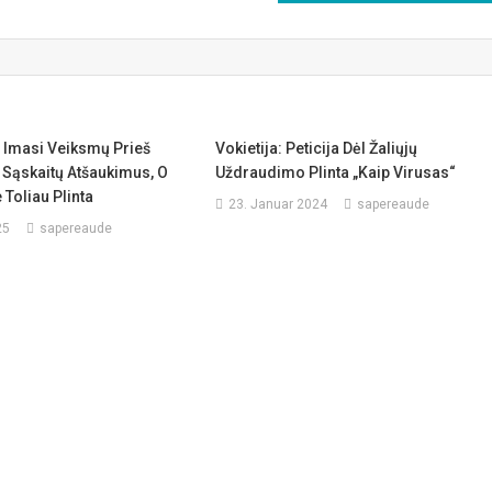
 Imasi Veiksmų Prieš
Vokietija: Peticija Dėl Žaliųjų
 Sąskaitų Atšaukimus, O
Uždraudimo Plinta „kaip Virusas“
 Toliau Plinta
23. Januar 2024
sapereaude
25
sapereaude