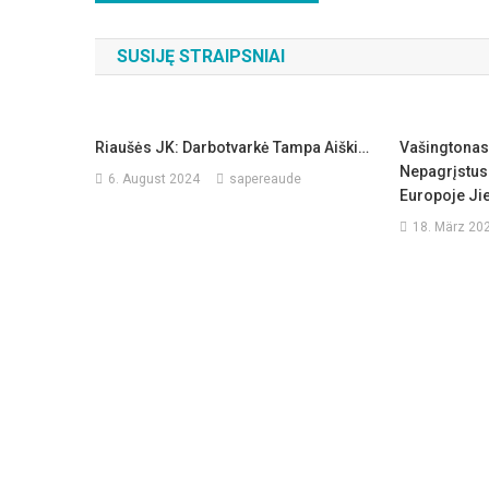
SUSIJĘ STRAIPSNIAI
Riaušės JK: Darbotvarkė Tampa Aiški…
Vašingtonas
Nepagrįstus
6. August 2024
sapereaude
Europoje Jie
18. März 20