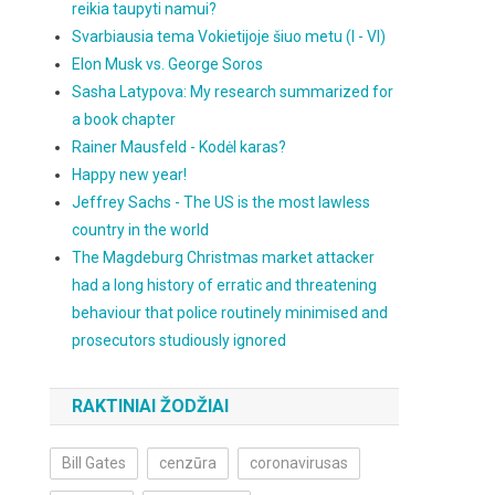
reikia taupyti namui?
Svarbiausia tema Vokietijoje šiuo metu (I - VI)
Elon Musk vs. George Soros
Sasha Latypova: My research summarized for
a book chapter
Rainer Mausfeld - Kodėl karas?
Happy new year!
Jeffrey Sachs - The US is the most lawless
country in the world
The Magdeburg Christmas market attacker
had a long history of erratic and threatening
behaviour that police routinely minimised and
prosecutors studiously ignored
RAKTINIAI ŽODŽIAI
Bill Gates
cenzūra
coronavirusas