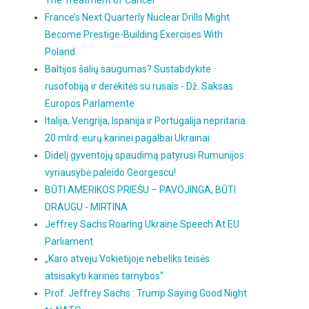
The Treatment of Cancer
France’s Next Quarterly Nuclear Drills Might
Become Prestige-Building Exercises With
Poland
Baltijos šalių saugumas? Sustabdykite
rusofobiją ir derėkitės su rusais - Dž. Saksas
Europos Parlamente
Italija, Vengrija, Ispanija ir Portugalija nepritaria
20 mlrd. eurų karinei pagalbai Ukrainai
Didelį gyventojų spaudimą patyrusi Rumunijos
vyriausybė paleido Georgescu!
BŪTI AMERIKOS PRIEŠU – PAVOJINGA, BŪTI
DRAUGU - MIRTINA
Jeffrey Sachs Roaring Ukraine Speech At EU
Parliament
„Karo atveju Vokietijoje nebeliks teisės
atsisakyti karinės tarnybos“
Prof. Jeffrey Sachs : Trump Saying Good Night