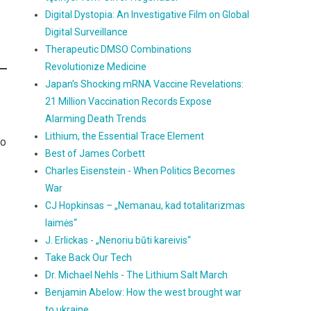
Digital Dystopia: An Investigative Film on Global
Digital Surveillance
Therapeutic DMSO Combinations
Revolutionize Medicine
Japan’s Shocking mRNA Vaccine Revelations:
21 Million Vaccination Records Expose
Alarming Death Trends
Lithium, the Essential Trace Element
no
Best of James Corbett
Charles Eisenstein - When Politics Becomes
War
CJ Hopkinsas – „Nemanau, kad totalitarizmas
laimės“
J. Erlickas - „Nenoriu būti kareivis“
Take Back Our Tech
Dr. Michael Nehls - The Lithium Salt March
Benjamin Abelow: How the west brought war
to ukraine