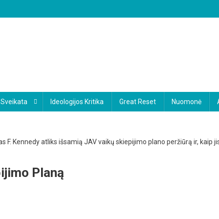
Sveikata
Ideologijos Kritika
Great Reset
Nuomonė
ijimo Planą