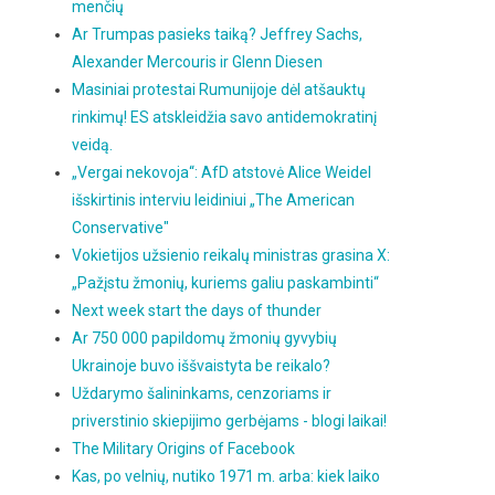
menčių
Ar Trumpas pasieks taiką? Jeffrey Sachs,
Alexander Mercouris ir Glenn Diesen
Masiniai protestai Rumunijoje dėl atšauktų
rinkimų! ES atskleidžia savo antidemokratinį
veidą.
„Vergai nekovoja“: AfD atstovė Alice Weidel
išskirtinis interviu leidiniui „The American
Conservative"
Vokietijos užsienio reikalų ministras grasina X:
„Pažįstu žmonių, kuriems galiu paskambinti“
Next week start the days of thunder
Ar 750 000 papildomų žmonių gyvybių
Ukrainoje buvo iššvaistyta be reikalo?
Uždarymo šalininkams, cenzoriams ir
priverstinio skiepijimo gerbėjams - blogi laikai!
The Military Origins of Facebook
Kas, po velnių, nutiko 1971 m. arba: kiek laiko