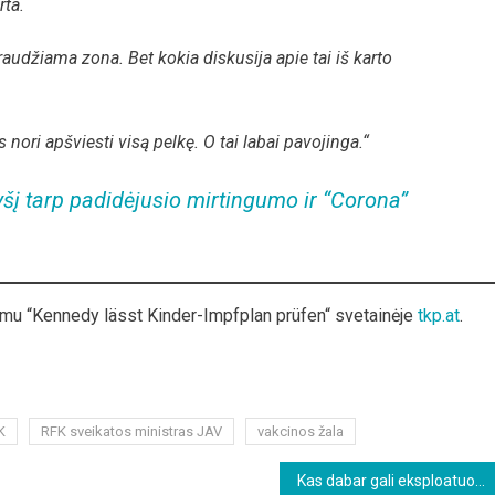
rta.
raudžiama zona. Bet kokia diskusija apie tai iš karto
 nori apšviesti visą pelkę. O tai labai pavojinga.“
yšį tarp padidėjusio mirtingumo ir “Corona”
imu “Kennedy lässt Kinder-Impfplan prüfen“ svetainėje
tkp.at
.
K
RFK sveikatos ministras JAV
vakcinos žala
Kas dabar gali eksploatuoti Ukrainą?