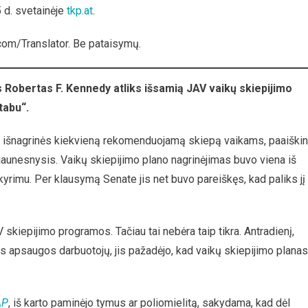
 d. svetainėje
tkp.at
.
om/Translator. Be pataisymų.
s Robertas F. Kennedy atliks išsamią JAV vaikų skiepijimo
tabu“.
s išnagrinės kiekvieną rekomenduojamą skiepą vaikams, paaiški
aunesnysis. Vaikų skiepijimo plano nagrinėjimas buvo viena iš
yrimu. Per klausymą Senate jis net buvo pareiškęs, kad paliks jį
kiepijimo programos. Tačiau tai nebėra taip tikra. Antradienį,
 apsaugos darbuotojų, jis pažadėjo, kad vaikų skiepijimo planas
AP
, iš karto paminėjo tymus ar poliomielitą, sakydama, kad dėl