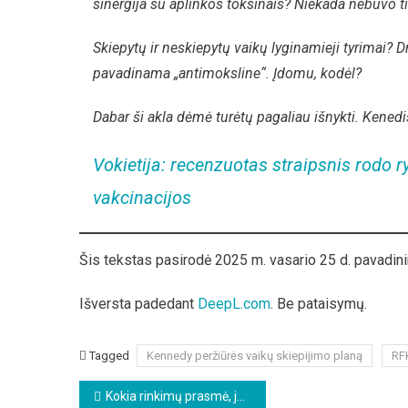
sinergija su aplinkos toksinais? Niekada nebuvo ti
Skiepytų ir neskiepytų vaikų lyginamieji tyrimai? D
pavadinama „antimoksline“. Įdomu, kodėl?
Dabar ši akla dėmė turėtų pagaliau išnykti. Kenedis
Vokietija: recenzuotas straipsnis rodo r
vakcinacijos
Šis tekstas pasirodė 2025 m. vasario 25 d. pavadin
Išversta padedant
DeepL.com
. Be pataisymų.
Tagged
Kennedy peržiūrės vaikų skiepijimo planą
RF
Beitragsnavigation
Kokia rinkimų prasmė, jei problema yra sistema?