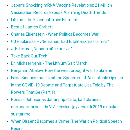
Japan’s Shocking mRNA Vaccine Revelations: 21 Million
Vaccination Records Expose Alarming Death Trends
Lithium, the Essential Trace Element
Best of James Corbett
Charles Eisenstein - When Politics Becomes War
CJ Hopkinsas – „Nemanau, kad totalitarizmas laimės“
J. Erlickas - „Nenoriu būti kareivis“
Take Back Our Tech
Dr. Michael Nehls - The Lithium Salt March
Benjamin Abelow: How the west brought war to ukraine
False Binaries that 'Limit the Spectrum of Acceptable Opinion'
in the COVID-19 Debate and Perpetuate Lies Told by The
Powers That Be (Part 1)
Borisas Johnsonas dabar pripažįsta, kad Ukrainos
nacionalistai neleido V. Zelenskiui įgyvendinti 2019 m. taikos
susitarimo
When Dissent Becomes a Crime: The War on Political Speech
Begins