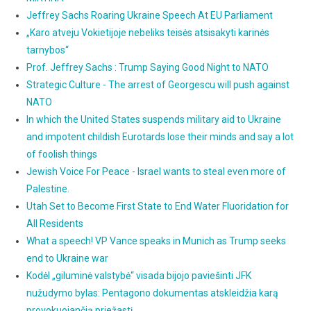
Jeffrey Sachs Roaring Ukraine Speech At EU Parliament
„Karo atveju Vokietijoje nebeliks teisės atsisakyti karinės
tarnybos“
Prof. Jeffrey Sachs : Trump Saying Good Night to NATO
Strategic Culture - The arrest of Georgescu will push against
NATO
In which the United States suspends military aid to Ukraine
and impotent childish Eurotards lose their minds and say a lot
of foolish things
Jewish Voice For Peace - Israel wants to steal even more of
Palestine.
Utah Set to Become First State to End Water Fluoridation for
All Residents
What a speech! VP Vance speaks in Munich as Trump seeks
end to Ukraine war
Kodėl „giluminė valstybė“ visada bijojo paviešinti JFK
nužudymo bylas: Pentagono dokumentas atskleidžia karą
provokuojančią priežastį