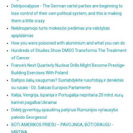
Debtpocalypse - The German cartel parties are beginning to
lose control of their own political system, and this is making
them a little crazy
Nekilnojamojo turto mokesčio įvedimas yra valstybės
apiplėšimas
How you were poisoned with aluminium and what you can do
Hundreds of Studies Show DMSO Transforms The Treatment
of Cancer
France’s Next Quarterly Nuclear Drills Might Become Prestige-
Building Exercises With Poland
Baltijos šalių saugumas? Sustabdykite rusofobiją ir derėkitės
su rusais - Dž. Saksas Europos Parlamente
Italija, Vengrija, Ispanija ir Portugalija nepritaria 20 mlrd. eurų
karinei pagalbai Ukrainai
Didelį gyventojų spaudimą patyrusi Rumunijos vyriausybė
paleido Georgescu!
BŪTI AMERIKOS PRIEŠU – PAVOJINGA, BŪTI DRAUGU -
MIRTINA