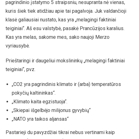
pagrindinio įstatymo 5 straipsniu, nesupranta nė vienas,
kuris šiek tiek atidžiau apie tai pagalvoja. Juk valdančioji
klasė galiausiai nustato, kas yra „melagingi faktiniai
teiginiai“. Aš esu valstybė, pasakė Prancūzijos karalius.
Kas yra melas, sakome mes, sako naujoji Merzo
vyriausybė.
Prieštaringi ir daugeliui mokslininkų „melagingi faktiniai
teiginiai“, pvz.
„CO2 yra pagrindinis klimato ir (arba) temperatūros
pokyčių kaltininkas“.
„Klimato kaita egzistuoja“.
„Skiepai išgelbėjo milijonus gyvybių“
„NATO yra taikos aljansas“
Pastarieji du pavyzdžiai tikrai nebus vertinami kaip