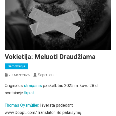
Vokietija: Meluoti Draudžiama
Demokratija
Sapereaude
29. März 2025
Originalus
straipsnis
paskelbtas 2025 m. kovo 28 d.
svetainėje
tkp.at
.
Thomas Oysmüller
. Išversta padedant
www.DeepL.com/Translator. Be pataisymų.