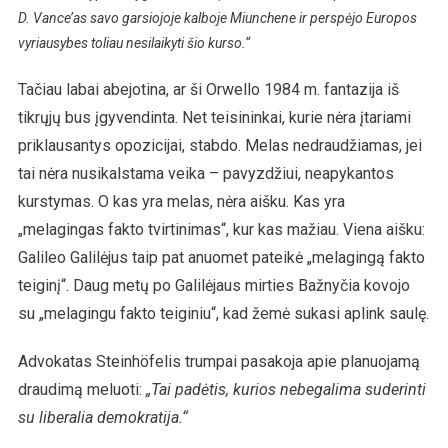
D. Vance’as savo garsiojoje kalboje Miunchene ir perspėjo Europos
vyriausybes toliau nesilaikyti šio kurso.“
Tačiau labai abejotina, ar ši Orwello 1984 m. fantazija iš
tikrųjų bus įgyvendinta. Net teisininkai, kurie nėra įtariami
priklausantys opozicijai, stabdo. Melas nedraudžiamas, jei
tai nėra nusikalstama veika – pavyzdžiui, neapykantos
kurstymas. O kas yra melas, nėra aišku. Kas yra
„melagingas fakto tvirtinimas“, kur kas mažiau. Viena aišku:
Galileo Galilėjus taip pat anuomet pateikė „melagingą fakto
teiginį“. Daug metų po Galilėjaus mirties Bažnyčia kovojo
su „melagingu fakto teiginiu“, kad žemė sukasi aplink saulę.
Advokatas Steinhöfelis trumpai pasakoja apie planuojamą
draudimą meluoti:
„Tai padėtis, kurios nebegalima suderinti
su liberalia demokratija.“