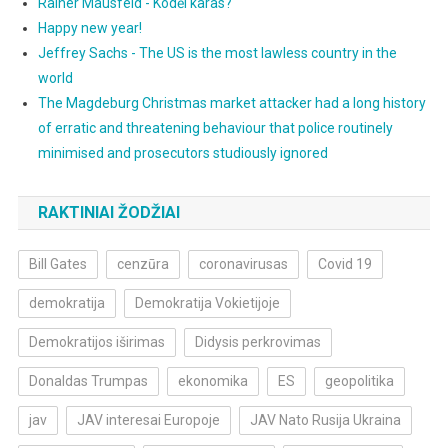
Rainer Mausfeld - Kodėl karas?
Happy new year!
Jeffrey Sachs - The US is the most lawless country in the
world
The Magdeburg Christmas market attacker had a long history
of erratic and threatening behaviour that police routinely
minimised and prosecutors studiously ignored
RAKTINIAI ŽODŽIAI
Bill Gates
cenzūra
coronavirusas
Covid 19
demokratija
Demokratija Vokietijoje
Demokratijos iširimas
Didysis perkrovimas
Donaldas Trumpas
ekonomika
ES
geopolitika
jav
JAV interesai Europoje
JAV Nato Rusija Ukraina