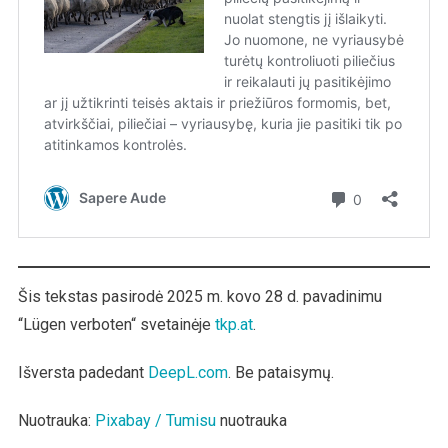
Šis tekstas pasirodė 2025 m. kovo 28 d. pavadinimu
“Lügen verboten“ svetainėje
tkp.at
.
Išversta padedant
DeepL.com
. Be pataisymų.
Nuotrauka:
Pixabay / Tumisu
nuotrauka