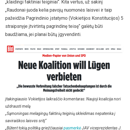
„klaidingi faktiniai teiginiai“. Kita vertus, už sakinį
„Raudonai-juoda kelia pavojų nuomonės laisvei ir taip
pažeidžia Pagrindinio įstatymo (Vokietijos Konstitucijos) 5
straipsnyje įtvirtintą pagrindinę teisę“ galėtų būti
baudžiama, jei planai būtų įgyvendinti.
Įtakingiausio Vokietijos laikraščio komentaras: Naujoji koalicija nori
uždrausti melą
„Sąmoningas melagingų faktinių teiginių skleidimas nepatenka į
saviraiškos laisvės sritį“
„Būtent tokią politiką griežčiausiai
pasmerkė
JAV viceprezidentas J.