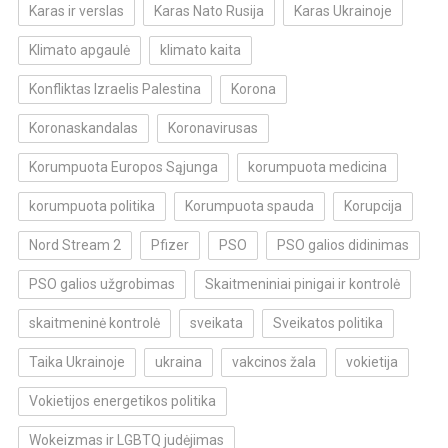
Karas ir verslas
Karas Nato Rusija
Karas Ukrainoje
Klimato apgaulė
klimato kaita
Konfliktas Izraelis Palestina
Korona
Koronaskandalas
Koronavirusas
Korumpuota Europos Sąjunga
korumpuota medicina
korumpuota politika
Korumpuota spauda
Korupcija
Nord Stream 2
Pfizer
PSO
PSO galios didinimas
PSO galios užgrobimas
Skaitmeniniai pinigai ir kontrolė
skaitmeninė kontrolė
sveikata
Sveikatos politika
Taika Ukrainoje
ukraina
vakcinos žala
vokietija
Vokietijos energetikos politika
Wokeizmas ir LGBTQ judėjimas