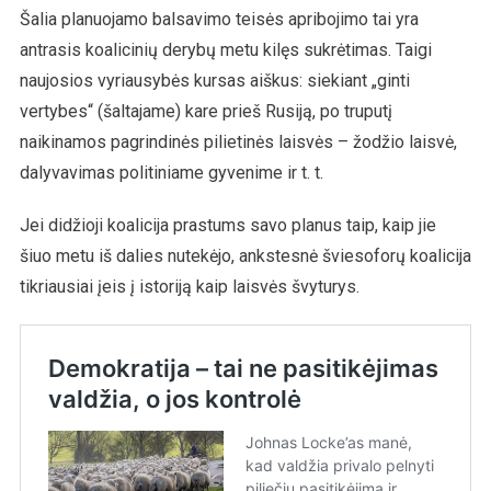
Šalia planuojamo balsavimo teisės apribojimo tai yra
antrasis koalicinių derybų metu kilęs sukrėtimas. Taigi
naujosios vyriausybės kursas aiškus: siekiant „ginti
vertybes“ (šaltajame) kare prieš Rusiją, po truputį
naikinamos pagrindinės pilietinės laisvės – žodžio laisvė,
dalyvavimas politiniame gyvenime ir t. t.
Jei didžioji koalicija prastums savo planus taip, kaip jie
šiuo metu iš dalies nutekėjo, ankstesnė šviesoforų koalicija
tikriausiai įeis į istoriją kaip laisvės švyturys.