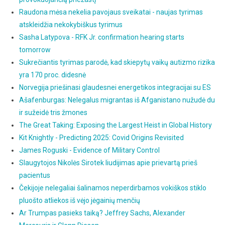
Raudona mėsa nekelia pavojaus sveikatai - naujas tyrimas
atskleidžia nekokybiškus tyrimus
Sasha Latypova - RFK Jr. confirmation hearing starts
tomorrow
Sukrečiantis tyrimas parodė, kad skiepytų vaikų autizmo rizika
yra 170 proc. didesnė
Norvegija priešinasi glaudesnei energetikos integracijai su ES
Ašafenburgas: Nelegalus migrantas iš Afganistano nužudė du
ir sužeidė tris žmones
The Great Taking: Exposing the Largest Heist in Global History
Kit Knightly - Predicting 2025: Covid Origins Revisited
James Roguski - Evidence of Military Control
Slaugytojos Nikolės Sirotek liudijimas apie prievartą prieš
pacientus
Čekijoje nelegaliai šalinamos neperdirbamos vokiškos stiklo
pluošto atliekos iš vėjo jėgainių menčių
Ar Trumpas pasieks taiką? Jeffrey Sachs, Alexander