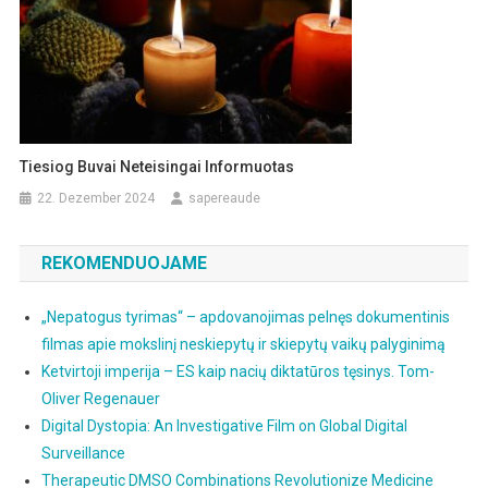
Tiesiog Buvai Neteisingai Informuotas
22. Dezember 2024
sapereaude
REKOMENDUOJAME
„Nepatogus tyrimas“ – apdovanojimas pelnęs dokumentinis
filmas apie mokslinį neskiepytų ir skiepytų vaikų palyginimą
Ketvirtoji imperija – ES kaip nacių diktatūros tęsinys. Tom-
Oliver Regenauer
Digital Dystopia: An Investigative Film on Global Digital
Surveillance
Therapeutic DMSO Combinations Revolutionize Medicine