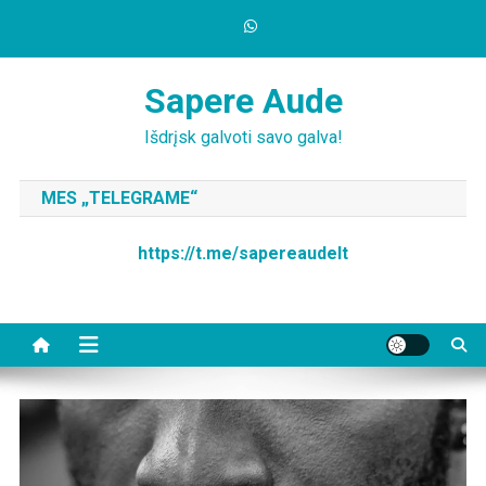
Skip
to
content
Sapere Aude
Išdrįsk galvoti savo galva!
MES „TELEGRAME“
https://t.me/sapereaudelt