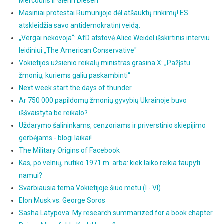
Mercouris ir Glenn Diesen
Masiniai protestai Rumunijoje dėl atšauktų rinkimų! ES
atskleidžia savo antidemokratinį veidą.
„Vergai nekovoja“: AfD atstovė Alice Weidel išskirtinis interviu
leidiniui „The American Conservative"
Vokietijos užsienio reikalų ministras grasina X: „Pažįstu
žmonių, kuriems galiu paskambinti“
Next week start the days of thunder
Ar 750 000 papildomų žmonių gyvybių Ukrainoje buvo
iššvaistyta be reikalo?
Uždarymo šalininkams, cenzoriams ir priverstinio skiepijimo
gerbėjams - blogi laikai!
The Military Origins of Facebook
Kas, po velnių, nutiko 1971 m. arba: kiek laiko reikia taupyti
namui?
Svarbiausia tema Vokietijoje šiuo metu (I - VI)
Elon Musk vs. George Soros
Sasha Latypova: My research summarized for a book chapter