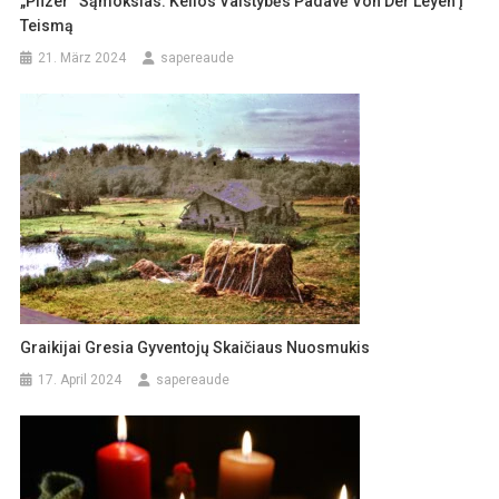
„Pfizer“ Sąmokslas: Kelios Valstybės Padavė Von Der Leyen Į
Teismą
21. März 2024
sapereaude
Graikijai Gresia Gyventojų Skaičiaus Nuosmukis
17. April 2024
sapereaude