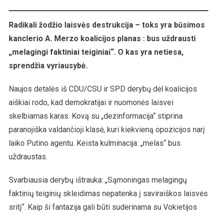
Radikali žodžio laisvės destrukcija – toks yra būsimos
kanclerio A. Merzo koalicijos planas : bus uždrausti
„melagingi faktiniai teiginiai“.
O kas yra netiesa,
sprendžia vyriausybė.
Naujos detalės iš CDU/CSU ir SPD derybų dėl koalicijos
aiškiai rodo, kad demokratijai ir nuomonės laisvei
skelbiamas karas. Kovą su „dezinformacija“ stiprina
paranojiška valdančioji klasė, kuri kiekvieną opozicijos narį
laiko Putino agentu. Keista kulminacija: „melas“ bus
uždraustas.
Svarbiausia derybų ištrauka: „Sąmoningas melagingų
faktinių teiginių skleidimas nepatenka į saviraiškos laisvės
sritį“. Kaip ši fantazija gali būti suderinama su Vokietijos