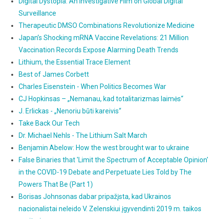
Digital Dystopia: An Investigative Film on Global Digital
Surveillance
Therapeutic DMSO Combinations Revolutionize Medicine
Japan’s Shocking mRNA Vaccine Revelations: 21 Million
Vaccination Records Expose Alarming Death Trends
Lithium, the Essential Trace Element
Best of James Corbett
Charles Eisenstein - When Politics Becomes War
CJ Hopkinsas – „Nemanau, kad totalitarizmas laimės“
J. Erlickas - „Nenoriu būti kareivis“
Take Back Our Tech
Dr. Michael Nehls - The Lithium Salt March
Benjamin Abelow: How the west brought war to ukraine
False Binaries that 'Limit the Spectrum of Acceptable Opinion'
in the COVID-19 Debate and Perpetuate Lies Told by The
Powers That Be (Part 1)
Borisas Johnsonas dabar pripažįsta, kad Ukrainos
nacionalistai neleido V. Zelenskiui įgyvendinti 2019 m. taikos