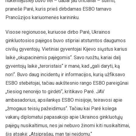
nukentėjusieji buvo vėl – dabar jau oficialiai – suimti,
pranešė Paré, kuris prieš dirbdamas ESBO tarnavo
Prancūzijos kariuomenės karininku.
Visose regionuose, kuriuose dirbo Paré, Ukrainos
ginkluotosios pajėgos buvo stipriai atstumtos daugumos
civilių gyventojų. Vietiniai gyventojai Kijevo siųstus karius
laikė „okupacinėmis pajėgomis“. Savo ruožtu, kariai dalį
gyventojų laikė „teroristais“ ir manė, kad „gali daryti, ką
nori“. Buvo daug incidentų ir informacijos, kurią užfiksavo
ESBO stebėtojai, tačiau aukštesnio rango ESBO pareigūnai
„tiesiog nenorėjo to girdėti“, kritikavo Paré. JAV
ambasadorius, apsilankęs ESBO misijoje, teiravosi apie
„žmogaus teisių pažeidimus“. Tačiau kai Paré kolega
vakarų diplomatui papasakojo apie Ukrainos ginkluotųjų
pajėgų nusikaltimus, nes jai nebuvo žinomi kiti nusikaltimai,
šis atsakė: „Atsiprašau, man tai neįdomu.“