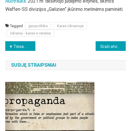
Nuotrauka
: 2021 m. dešiniojo judėjimo eitynės, skirtos
Waffen-SS divizijos „Galizien“ įkūrimo metinėms paminėti.
Tagged
geopolitika
Karas Ukrainoje
Ukraina - karas ir verslas
Beitragsnavigation
Tiesa mus išlaisvins
Graži atvirutė iš Stambulo
SUSIJĘ STRAIPSNIAI