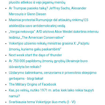
pluošto atliekos iš vėjo jėgainių menčių
Ar Trumpas pasieks taiką? Jeffrey Sachs, Alexander
Mercouris ir Glenn Diesen
Masiniai protestai Rumunijoje dėl atšauktų rinkimų! ES
atskleidžia savo antidemokratinį veidą.
„Vergai nekovoja“: AfD atstovė Alice Weidel išskirtinis interviu
leidiniui „The American Conservative"
Vokietijos užsienio reikalų ministras grasina X: „Pažįstu
žmonių, kuriems galiu paskambinti“
Next week start the days of thunder
Ar 750 000 papildomų žmonių gyvybių Ukrainoje buvo
iššvaistyta be reikalo?
Uždarymo šalininkams, cenzoriams ir priverstinio skiepijimo
gerbėjams - blogi laikai!
The Military Origins of Facebook
Kas, po velnių, nutiko 1971 m. arba: kiek laiko reikia taupyti
namui?
Svarbiausia tema Vokietijoje šiuo metu (I - VI)