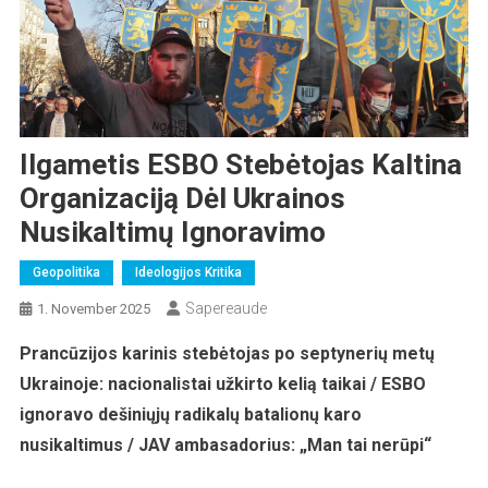
Ilgametis ESBO Stebėtojas Kaltina
Organizaciją Dėl Ukrainos
Nusikaltimų Ignoravimo
Geopolitika
Ideologijos Kritika
Sapereaude
1. November 2025
Prancūzijos karinis stebėtojas po septynerių metų
Ukrainoje: nacionalistai užkirto kelią taikai / ESBO
ignoravo dešiniųjų radikalų batalionų karo
nusikaltimus / JAV ambasadorius: „Man tai nerūpi“