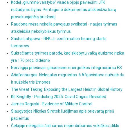
Kodėl „giluminė valstybė“ visada bijojo paviešinti JFK
nužudymo bylas: Pentagono dokumentas atskleidžia karą
provokuojančią priežastį
Raudona mėsa nekelia pavojaus sveikatai - naujas tyrimas
atskleidžia nekokybiškus tyrimus
Sasha Latypova - RFK Jr. confirmation hearing starts
tomorrow
Sukrečiantis tyrimas parodė, kad skiepytų vaikų autizmo rizika
yra 170 proc. didesnė
Norvegija priešinasi glaudesnei energetikos integracijai su ES
Ašafenburgas: Nelegalus migrantas iš Afganistano nužudė du
ir sužeidė tris žmones
The Great Taking: Exposing the Largest Heist in Global History
Kit Knightly - Predicting 2025: Covid Origins Revisited
James Roguski - Evidence of Military Control
Slaugytojos Nikolės Sirotek liudijimas apie prievartą prieš
pacientus
Čekijoje nelegaliai šalinamos neperdirbamos vokiškos stiklo