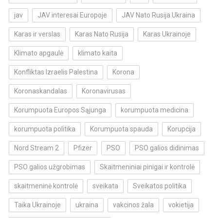
jav
JAV interesai Europoje
JAV Nato Rusija Ukraina
Karas ir verslas
Karas Nato Rusija
Karas Ukrainoje
Klimato apgaulė
klimato kaita
Konfliktas Izraelis Palestina
Korona
Koronaskandalas
Koronavirusas
Korumpuota Europos Sąjunga
korumpuota medicina
korumpuota politika
Korumpuota spauda
Korupcija
Nord Stream 2
Pfizer
PSO
PSO galios didinimas
PSO galios užgrobimas
Skaitmeniniai pinigai ir kontrolė
skaitmeninė kontrolė
sveikata
Sveikatos politika
Taika Ukrainoje
ukraina
vakcinos žala
vokietija