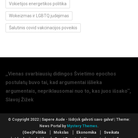
Vokietijos energetikos politika
Wokeizmas ir LGBTQ judėjimas
Šalutinis covid vakcinacijos poveikis
,,Vienas svarbiausių didingos Švietimo epochos
postulatų buvo tai, kad argumentai išlieka
argumentais, nepriklausomai nuo to, kas juos išsako‘‘,
Slavoj Žižek
© Copyright 2022 | Sapere Aude - Išdrįsk galvoti savo galva!
|
Theme:
News Portal by
Mystery Themes
.
(Geo)Politika
Mokslas
Ekonomika
Sveikata