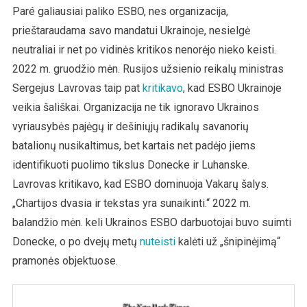
Paré galiausiai paliko ESBO, nes organizacija,
prieštaraudama savo mandatui Ukrainoje, nesielgė
neutraliai ir net po vidinės kritikos nenorėjo nieko keisti.
2022 m. gruodžio mėn. Rusijos užsienio reikalų ministras
Sergejus Lavrovas taip pat
kritikavo
, kad ESBO Ukrainoje
veikia šališkai. Organizacija ne tik ignoravo Ukrainos
vyriausybės pajėgų ir dešiniųjų radikalų savanorių
batalionų nusikaltimus, bet kartais net padėjo jiems
identifikuoti puolimo tikslus Donecke ir Luhanske.
Lavrovas kritikavo, kad ESBO dominuoja Vakarų šalys.
„Chartijos dvasia ir tekstas yra sunaikinti.“ 2022 m.
balandžio mėn. keli Ukrainos ESBO darbuotojai buvo suimti
Donecke, o po dvejų metų
nuteisti
kalėti už „šnipinėjimą“
pramonės objektuose.