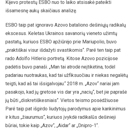
Kijevo protestų ESBO nuo to laiko atsisakė pateikti
išsamesnę aukų skaičiaus analizę.
ESBO taip pat ignoravo Azovo bataliono dešiniųjų radikalų
ekscesus. Keletas Ukrainos savanorių vieneto užimtų
pastatų, kuriuos ESBO apžiūrėjo prie Mariupolio, buvo
„praktiškai visur išdažyti svastikomis“. Paré ten taip pat
rado Adolfo Hitlerio portretą. Kitose Azovo pozicijose
padėtis buvo panaši. „Man tai atrodė neįtikėtina, todėl
padariau nuotraukas, kad tai užfiksuočiau ir niekas negalėtų
teigti, kad aš tai išsigalvojau.“ 2018 m. „Azov“ nariai jam
pasakojo, kad jų gretose vis dar yra „nacių“, bet jie paprašė
jų būti „diskretiškesniais“. Vietos teismo posėdžiuose
Paré taip pat išgirdo liudytojų parodymus apie kankinimus
ir kitus „žiaurumus“, kuriuos įvykdė radikalūs dešinieji
būriai, tokie kaip „Azov“, „Aidar“ ar „Dnipro-1“.