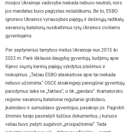
misijos Ukrainoje vadovybė niekada nebuvo neutrali, nors
jos mandatas buvo pagrįstas nešališkumu. Be to, ESBO
ignoravo Ukrainos vyriausybės pajėgų ir dešiniųjų radikalų
savanorių batalionų nusikaltimus rytų Ukrainos civiliams
gyventojams.
Per septynerius tarnybos metus Ukrainoje nuo 2015 iki
2022 m. Paré išklausė daugybę gyventojų liudijimų apie
Kijevo siųstų karinių pajėgų vykdytus plėšimus ir
niokojimus. „Tačiau ESBO ataskaitose apie tai niekada
nebuvo užsiminta.“ OSCE atsakingieji pareigūnai gyventojų
parodymus laikė ne „faktais“, o tik „gandais“. Kramatorsko
regione savanorių batalionai reguliariai grobdavo,
įkalindavo ir sumušdavo gyventojus, pasakojo jis. Pagrobti
žmonės turėjo pasirašyti tuščius dokumentus, į kuriuos
vėliau buvo įrašyti sugalvoti „prisipažinimai“. Tada