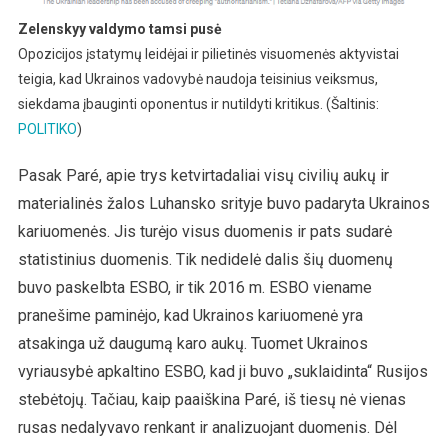
Zelenskyy valdymo tamsi pusė
Opozicijos įstatymų leidėjai ir pilietinės visuomenės aktyvistai
teigia, kad Ukrainos vadovybė naudoja teisinius veiksmus,
siekdama įbauginti oponentus ir nutildyti kritikus. (Šaltinis:
POLITIKO
)
Pasak Paré, apie trys ketvirtadaliai visų civilių aukų ir
materialinės žalos Luhansko srityje buvo padaryta Ukrainos
kariuomenės. Jis turėjo visus duomenis ir pats sudarė
statistinius duomenis. Tik nedidelė dalis šių duomenų
buvo paskelbta ESBO, ir tik 2016 m. ESBO viename
pranešime paminėjo, kad Ukrainos kariuomenė yra
atsakinga už daugumą karo aukų. Tuomet Ukrainos
vyriausybė apkaltino ESBO, kad ji buvo „suklaidinta“ Rusijos
stebėtojų. Tačiau, kaip paaiškina Paré, iš tiesų nė vienas
rusas nedalyvavo renkant ir analizuojant duomenis. Dėl