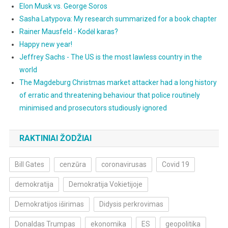
Elon Musk vs. George Soros
Sasha Latypova: My research summarized for a book chapter
Rainer Mausfeld - Kodėl karas?
Happy new year!
Jeffrey Sachs - The US is the most lawless country in the
world
The Magdeburg Christmas market attacker had a long history
of erratic and threatening behaviour that police routinely
minimised and prosecutors studiously ignored
RAKTINIAI ŽODŽIAI
Bill Gates
cenzūra
coronavirusas
Covid 19
demokratija
Demokratija Vokietijoje
Demokratijos iširimas
Didysis perkrovimas
Donaldas Trumpas
ekonomika
ES
geopolitika