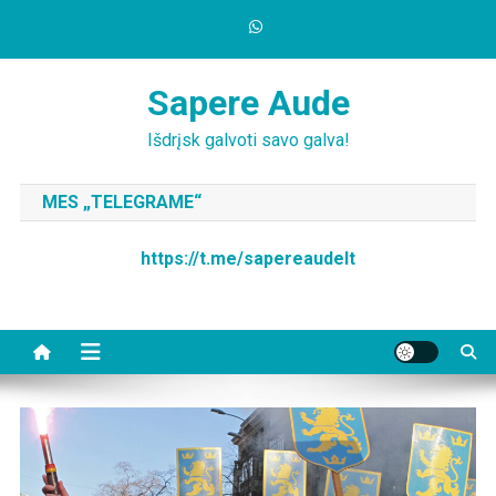
Skip
to
content
Sapere Aude
Išdrįsk galvoti savo galva!
MES „TELEGRAME“
https://t.me/sapereaudelt