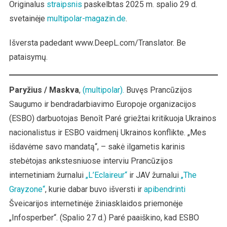
Originalus
straipsnis
paskelbtas 2025 m. spalio 29 d.
svetainėje
multipolar-magazin.de
.
Išversta padedant www.DeepL.com/Translator. Be
pataisymų.
Paryžius / Maskva
,
(multipolar).
Buvęs Prancūzijos
Saugumo ir bendradarbiavimo Europoje organizacijos
(ESBO) darbuotojas Benoît Paré griežtai kritikuoja Ukrainos
nacionalistus ir ESBO vaidmenį Ukrainos konflikte. „Mes
išdavėme savo mandatą“, – sakė ilgametis karinis
stebėtojas ankstesniuose interviu Prancūzijos
internetiniam žurnalui
„L’Eclaireur“
ir JAV žurnalui
„The
Grayzone“
, kurie dabar buvo išversti ir
apibendrinti
Šveicarijos internetinėje žiniasklaidos priemonėje
„Infosperber“. (Spalio 27 d.) Paré paaiškino, kad ESBO