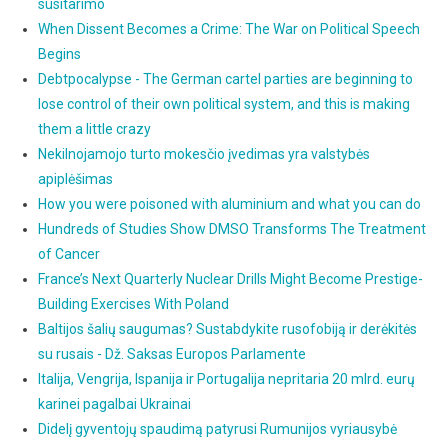
susitarimo
When Dissent Becomes a Crime: The War on Political Speech
Begins
Debtpocalypse - The German cartel parties are beginning to
lose control of their own political system, and this is making
them a little crazy
Nekilnojamojo turto mokesčio įvedimas yra valstybės
apiplėšimas
How you were poisoned with aluminium and what you can do
Hundreds of Studies Show DMSO Transforms The Treatment
of Cancer
France’s Next Quarterly Nuclear Drills Might Become Prestige-
Building Exercises With Poland
Baltijos šalių saugumas? Sustabdykite rusofobiją ir derėkitės
su rusais - Dž. Saksas Europos Parlamente
Italija, Vengrija, Ispanija ir Portugalija nepritaria 20 mlrd. eurų
karinei pagalbai Ukrainai
Didelį gyventojų spaudimą patyrusi Rumunijos vyriausybė