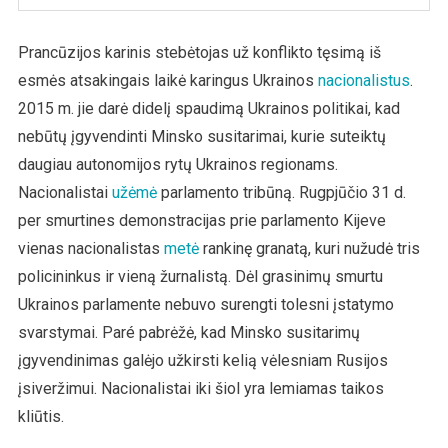
Prancūzijos karinis stebėtojas už konflikto tęsimą iš
esmės atsakingais laikė karingus Ukrainos
nacionalistus
.
2015 m. jie darė didelį spaudimą Ukrainos politikai, kad
nebūtų įgyvendinti Minsko susitarimai, kurie suteiktų
daugiau autonomijos rytų Ukrainos regionams.
Nacionalistai
užėmė
parlamento tribūną. Rugpjūčio 31 d.
per smurtines demonstracijas prie parlamento Kijeve
vienas nacionalistas
metė
rankinę granatą, kuri nužudė tris
policininkus ir vieną žurnalistą. Dėl grasinimų smurtu
Ukrainos parlamente nebuvo surengti tolesni įstatymo
svarstymai. Paré pabrėžė, kad Minsko susitarimų
įgyvendinimas galėjo užkirsti kelią vėlesniam Rusijos
įsiveržimui. Nacionalistai iki šiol yra lemiamas taikos
kliūtis.