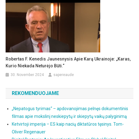
Robertas F. Kenedis Jaunesnysis Apie Karą Ukrainoje: „Karas,
Kurio Niekada Neturėjo Būti.“
30. November 2024
sapereaude
REKOMENDUOJAME
„Nepatogus tyrimas“ – apdovanojimas pelnęs dokumentinis
filmas apie mokslinį neskiepytų ir skiepytų vaikų palyginimą
Ketvirtoji imperija – ES kaip nacių diktatūros tęsinys. Tom-
Oliver Regenauer