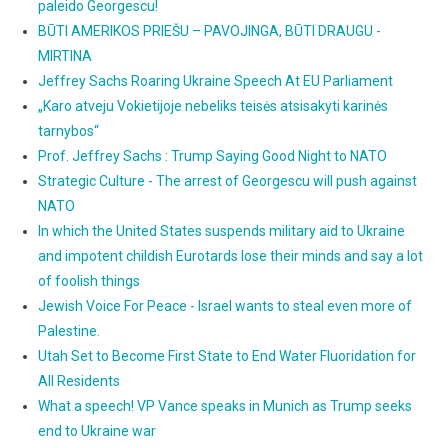
paleido Georgescu!
BŪTI AMERIKOS PRIEŠU – PAVOJINGA, BŪTI DRAUGU -
MIRTINA
Jeffrey Sachs Roaring Ukraine Speech At EU Parliament
„Karo atveju Vokietijoje nebeliks teisės atsisakyti karinės
tarnybos“
Prof. Jeffrey Sachs : Trump Saying Good Night to NATO
Strategic Culture - The arrest of Georgescu will push against
NATO
In which the United States suspends military aid to Ukraine
and impotent childish Eurotards lose their minds and say a lot
of foolish things
Jewish Voice For Peace - Israel wants to steal even more of
Palestine.
Utah Set to Become First State to End Water Fluoridation for
All Residents
What a speech! VP Vance speaks in Munich as Trump seeks
end to Ukraine war