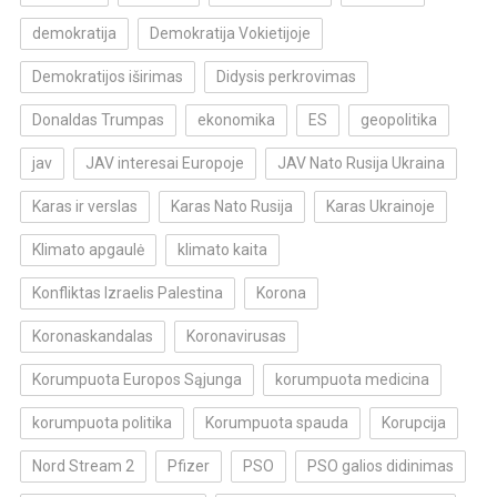
demokratija
Demokratija Vokietijoje
Demokratijos iširimas
Didysis perkrovimas
Donaldas Trumpas
ekonomika
ES
geopolitika
jav
JAV interesai Europoje
JAV Nato Rusija Ukraina
Karas ir verslas
Karas Nato Rusija
Karas Ukrainoje
Klimato apgaulė
klimato kaita
Konfliktas Izraelis Palestina
Korona
Koronaskandalas
Koronavirusas
Korumpuota Europos Sąjunga
korumpuota medicina
korumpuota politika
Korumpuota spauda
Korupcija
Nord Stream 2
Pfizer
PSO
PSO galios didinimas