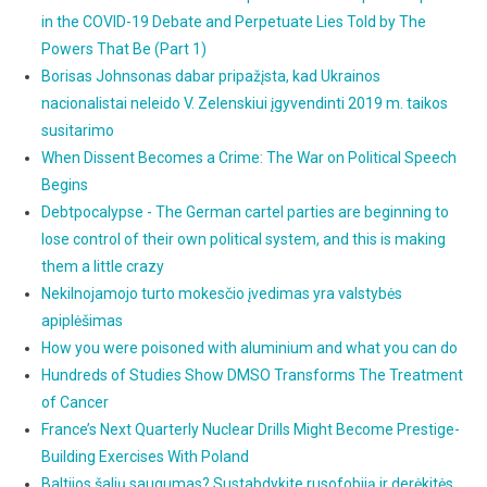
in the COVID-19 Debate and Perpetuate Lies Told by The
Powers That Be (Part 1)
Borisas Johnsonas dabar pripažįsta, kad Ukrainos
nacionalistai neleido V. Zelenskiui įgyvendinti 2019 m. taikos
susitarimo
When Dissent Becomes a Crime: The War on Political Speech
Begins
Debtpocalypse - The German cartel parties are beginning to
lose control of their own political system, and this is making
them a little crazy
Nekilnojamojo turto mokesčio įvedimas yra valstybės
apiplėšimas
How you were poisoned with aluminium and what you can do
Hundreds of Studies Show DMSO Transforms The Treatment
of Cancer
France’s Next Quarterly Nuclear Drills Might Become Prestige-
Building Exercises With Poland
Baltijos šalių saugumas? Sustabdykite rusofobiją ir derėkitės