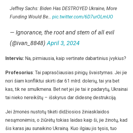
Jeffrey Sachs: Biden Has DESTROYED Ukraine, More
Funding Would Be…
pic.twitter.com/6D7urOLmUO
— Ignorance, the root and stem of all evil
(@ivan_8848)
April 3, 2024
Interviu:
Na, pirmiausia, kaip vertinate dabartinius įvykius?
Profesorius
: Tai paprasčiausias pinigų švaistymas. Jei jie
nori šiam konfliktui skirti dar 61 mlrd. dolerių, tai yra bet
kas, tik ne smulkmena. Bet net jei jie tai ir padarytų, Ukrainai
tai nieko nereikštų – išskyrus dar didesnę destrukciją.
Jei žmonės nustotų tikėti didžiosios žiniasklaidos
nesąmonėmis, o žiūrėtų tokias laidas kaip ši, jie žinotų, kad
šis karas jau sunaikino Ukrainą. Kuo ilgiau jis tęsis, tuo