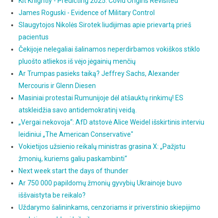
Kit Knightly - Predicting 2025: Covid Origins Revisited
James Roguski - Evidence of Military Control
Slaugytojos Nikolės Sirotek liudijimas apie prievartą prieš
pacientus
Čekijoje nelegaliai šalinamos neperdirbamos vokiškos stiklo
pluošto atliekos iš vėjo jėgainių menčių
Ar Trumpas pasieks taiką? Jeffrey Sachs, Alexander
Mercouris ir Glenn Diesen
Masiniai protestai Rumunijoje dėl atšauktų rinkimų! ES
atskleidžia savo antidemokratinį veidą.
„Vergai nekovoja“: AfD atstovė Alice Weidel išskirtinis interviu
leidiniui „The American Conservative"
Vokietijos užsienio reikalų ministras grasina X: „Pažįstu
žmonių, kuriems galiu paskambinti“
Next week start the days of thunder
Ar 750 000 papildomų žmonių gyvybių Ukrainoje buvo
iššvaistyta be reikalo?
Uždarymo šalininkams, cenzoriams ir priverstinio skiepijimo