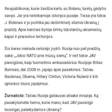
Respublikonai, kurie žaidžia kartu su Bidenu, turėtų gėdytis
savęs. Jie yra netinkamoje istorijos pusėje. Tiesa yra tokia:
J. Bidenas ir jo politika jau dešimtmetį stumia Ukrainą į
pražūtį. Apie kančias byloja šimtų tūkstančių ukrainiečių
kapai ir prarastos teritorijos.
Šis karas niekada neturėjo įvykti. Rusija nuo pat pradžių
sakė: „Jokio NATO prie mūsų sienų“. Ir net tokie JAV
pareigūnai, kaip tuometinis ambasadorius Rusijoje Billas
Burnsas, dar 2008 m. įspėjo apie pasekmes. Tačiau
Baidenas, Obama, Hillary Clinton, Victoria Nuland ir kiti
ignoravo šiuos įspėjimus.
Žurnalistė
:
Tačiau Rusija galiausiai atsakė invazija. Ką
pasakytumėte tiems, kurie mano, kad JAV pasielgė
teisingai, palaikydamos Ukrainą?