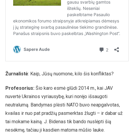
Žurnalistė
: Kaip, Jūsų nuomone, kilo šis konfliktas?
Profesorius:
Šio karo esmė glūdi 2014 m., kai JAV
nuvertė Ukrainos vyriausybę, kuri norėjo išsaugoti
neutralumą. Bandymas plėsti NATO buvo neapgalvotas,
kvailas ir nuo pat pradžių pasmerktas žlugti – ir dabar už
tai mokame kainą. J. Bidenas tik bando nuslėpti šią
nesėkmę, tačiau ji kasdien matoma mūšio lauke.