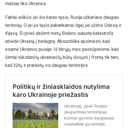
mažiau liks Ukrainos.
Faktai aiškūs: jei šis karas tęsis, Rusija užkariaus daugiau
teritorijų. O jei jis tęsis pakankamai ilgai, jie užims Odesą ir
Kijevą. Ši prieš dešimt metų Bideno sukurta katastrofa
atvedė Ukrainą į bedugnę. Absurdiška apsimesti, kad
esame Ukrainos pusėje. Iš tikrųjų mes pasirūpinome, kad
šimtai tūkstančių ukrainiečių būtų išsiųsti į frontą tik tam,
kad žūtų ir prarastų vis daugiau teritorijos.