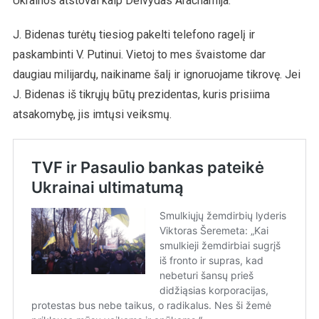
Ukrainos atstovai kaip Deivydas Arachamija.
J. Bidenas turėtų tiesiog pakelti telefono ragelį ir
paskambinti V. Putinui. Vietoj to mes švaistome dar
daugiau milijardų, naikiname šalį ir ignoruojame tikrovę. Jei
J. Bidenas iš tikrųjų būtų prezidentas, kuris prisiima
atsakomybę, jis imtųsi veiksmų.