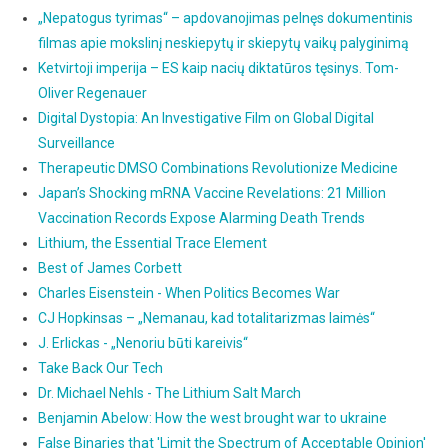
„Nepatogus tyrimas“ – apdovanojimas pelnęs dokumentinis
filmas apie mokslinį neskiepytų ir skiepytų vaikų palyginimą
Ketvirtoji imperija – ES kaip nacių diktatūros tęsinys. Tom-
Oliver Regenauer
Digital Dystopia: An Investigative Film on Global Digital
Surveillance
Therapeutic DMSO Combinations Revolutionize Medicine
Japan’s Shocking mRNA Vaccine Revelations: 21 Million
Vaccination Records Expose Alarming Death Trends
Lithium, the Essential Trace Element
Best of James Corbett
Charles Eisenstein - When Politics Becomes War
CJ Hopkinsas – „Nemanau, kad totalitarizmas laimės“
J. Erlickas - „Nenoriu būti kareivis“
Take Back Our Tech
Dr. Michael Nehls - The Lithium Salt March
Benjamin Abelow: How the west brought war to ukraine
False Binaries that 'Limit the Spectrum of Acceptable Opinion'