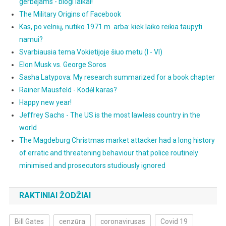
gerbėjams - blogi laikai!
The Military Origins of Facebook
Kas, po velnių, nutiko 1971 m. arba: kiek laiko reikia taupyti
namui?
Svarbiausia tema Vokietijoje šiuo metu (I - VI)
Elon Musk vs. George Soros
Sasha Latypova: My research summarized for a book chapter
Rainer Mausfeld - Kodėl karas?
Happy new year!
Jeffrey Sachs - The US is the most lawless country in the
world
The Magdeburg Christmas market attacker had a long history
of erratic and threatening behaviour that police routinely
minimised and prosecutors studiously ignored
RAKTINIAI ŽODŽIAI
Bill Gates
cenzūra
coronavirusas
Covid 19