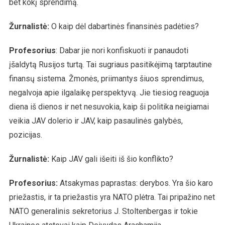
bet kokį sprendimą.
Žurnalistė
:
O kaip dėl dabartinės finansinės padėties?
Profesorius
: Dabar jie nori konfiskuoti ir panaudoti
įšaldytą Rusijos turtą. Tai sugriaus pasitikėjimą tarptautine
finansų sistema. Žmonės, priimantys šiuos sprendimus,
negalvoja apie ilgalaikę perspektyvą. Jie tiesiog reaguoja
diena iš dienos ir net nesuvokia, kaip ši politika neigiamai
veikia JAV dolerio ir JAV, kaip pasaulinės galybės,
pozicijas.
Žurnalistė
:
Kaip JAV gali išeiti iš šio konflikto?
Profesorius:
Atsakymas paprastas: derybos. Yra šio karo
priežastis, ir ta priežastis yra NATO plėtra. Tai pripažino net
NATO generalinis sekretorius J. Stoltenbergas ir tokie