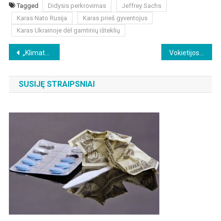
Tagged
Didysis perkrovimas
Jeffrey Sachs
Karas Nato Rusija
Karas prieš gyventojus
Karas Ukrainoje dėl gamtinių išteklių
Beitragsnavigation
„Klimato krizė“ – didžiausia sveikatos krizė
Vokietijos šnipinėjimo vadovas Stephanas Krameris – kovotojas prieš AfD, kuris draugavo su rusų baikerių gauja
SUSIJĘ STRAIPSNIAI