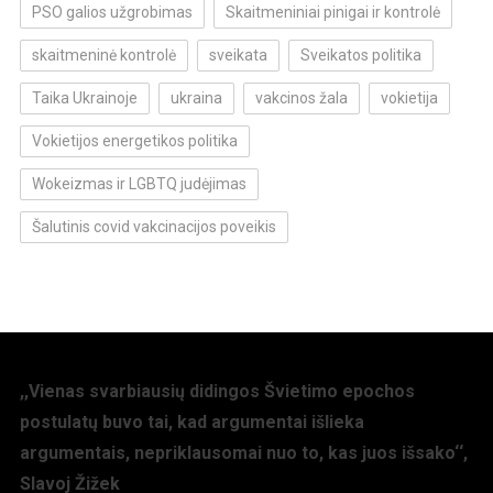
PSO galios užgrobimas
Skaitmeniniai pinigai ir kontrolė
skaitmeninė kontrolė
sveikata
Sveikatos politika
Taika Ukrainoje
ukraina
vakcinos žala
vokietija
Vokietijos energetikos politika
Wokeizmas ir LGBTQ judėjimas
Šalutinis covid vakcinacijos poveikis
,,Vienas svarbiausių didingos Švietimo epochos
postulatų buvo tai, kad argumentai išlieka
argumentais, nepriklausomai nuo to, kas juos išsako‘‘,
Slavoj Žižek