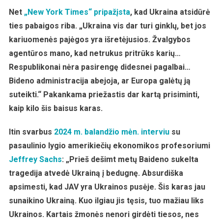
Sachsas
Net
„New York Times“ pripažįsta
, kad Ukraina atsidūrė
Aiškina,
ties pabaigos riba. „Ukraina vis dar turi ginklų, bet jos
Kaip
kariuomenės pajėgos yra išretėjusios. Žvalgybos
Kilo
agentūros mano, kad netrukus pritrūks karių…
Karas
Respublikonai nėra pasirengę didesnei pagalbai…
Bideno administracija abejoja, ar Europa galėtų ją
suteikti.“ Pakankama priežastis dar kartą prisiminti,
kaip kilo šis baisus karas.
Itin svarbus
2024 m. balandžio mėn. interviu
su
pasaulinio lygio amerikiečių ekonomikos profesoriumi
Jeffrey Sachs
: „Prieš dešimt metų Baideno sukelta
tragedija atvedė Ukrainą į bedugnę. Absurdiška
apsimesti, kad JAV yra Ukrainos pusėje. Šis karas jau
sunaikino Ukrainą. Kuo ilgiau jis tęsis, tuo mažiau liks
Ukrainos. Kartais žmonės nenori girdėti tiesos, nes