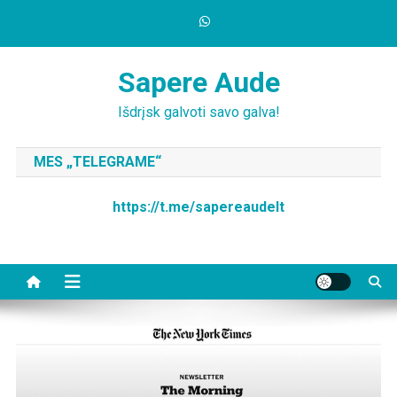
Skip
to
content
Sapere Aude
Išdrįsk galvoti savo galva!
MES „TELEGRAME“
https://t.me/sapereaudelt