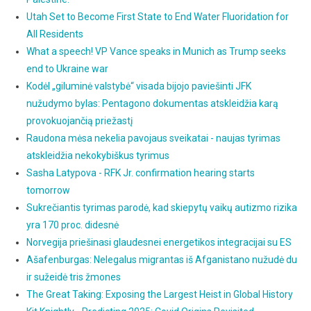
Utah Set to Become First State to End Water Fluoridation for
All Residents
What a speech! VP Vance speaks in Munich as Trump seeks
end to Ukraine war
Kodėl „giluminė valstybė“ visada bijojo paviešinti JFK
nužudymo bylas: Pentagono dokumentas atskleidžia karą
provokuojančią priežastį
Raudona mėsa nekelia pavojaus sveikatai - naujas tyrimas
atskleidžia nekokybiškus tyrimus
Sasha Latypova - RFK Jr. confirmation hearing starts
tomorrow
Sukrečiantis tyrimas parodė, kad skiepytų vaikų autizmo rizika
yra 170 proc. didesnė
Norvegija priešinasi glaudesnei energetikos integracijai su ES
Ašafenburgas: Nelegalus migrantas iš Afganistano nužudė du
ir sužeidė tris žmones
The Great Taking: Exposing the Largest Heist in Global History