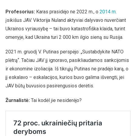
Profesorius:
Karas prasidėjo ne 2022 m., o
2014 m.
įsikišus JAV. Viktorija Nuland aktyviai dalyvavo nuverčiant
Ukrainos vyriausybę – tai buvo katastrofiška klaida, turint
omenyje, kad Ukraina turi 2 000 km ilgio sieną su Rusija.
2021 m. gruodį V. Putinas perspėjo: „Sustabdykite NATO
plėtrą“. Tačiau JAV jį ignoravo, pasikliaudamos sankcijomis
ir ekonomine izoliacija. Iš tikrųjų Putinas ne pradėjo karą, o
jį eskalavo – eskalacijos, kurios buvo galima išvengti, jei
JAV būtų buvusios pasirengusios derėtis.
Žurnalistė
:
Tai kodėl jie nesiderėjo?