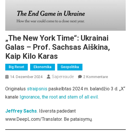
„The New York Time“: Ukrainai
Galas – Prof. Sachsas Aiškina,
Kaip Kilo Karas
Big Reset
Ekonomika
Geopolitika
Sapereaude
Zu
14. Dezember 2024
2 Kommentare
„The
Originalus
straipsnis
paskelbtas 2024 m. balandžio 3 d. „X“
New
kanale
Ignorance, the root and stem of all evil
.
York
Time“:
Ukrainai
Jeffrey Sachs
. Išversta padedant
Galas
www.DeepL.com/Translator. Be pataisymų.
–
Prof.