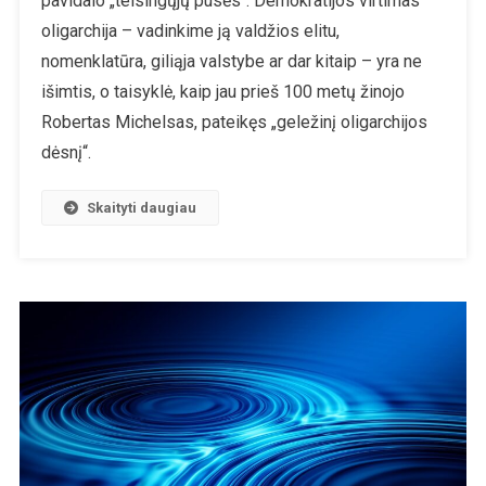
pavidalo „teisingųjų pusės“. Demokratijos virtimas
oligarchija – vadinkime ją valdžios elitu,
nomenklatūra, giliąja valstybe ar dar kitaip – yra ne
išimtis, o taisyklė, kaip jau prieš 100 metų žinojo
Robertas Michelsas, pateikęs „geležinį oligarchijos
dėsnį“.
Skaityti daugiau