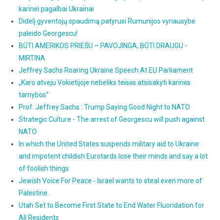
karinei pagalbai Ukrainai
Didelį gyventojų spaudimą patyrusi Rumunijos vyriausybė
paleido Georgescu!
BŪTI AMERIKOS PRIEŠU – PAVOJINGA, BŪTI DRAUGU -
MIRTINA
Jeffrey Sachs Roaring Ukraine Speech At EU Parliament
„Karo atveju Vokietijoje nebeliks teisės atsisakyti karinės
tarnybos“
Prof. Jeffrey Sachs : Trump Saying Good Night to NATO
Strategic Culture - The arrest of Georgescu will push against
NATO
In which the United States suspends military aid to Ukraine
and impotent childish Eurotards lose their minds and say a lot
of foolish things
Jewish Voice For Peace - Israel wants to steal even more of
Palestine.
Utah Set to Become First State to End Water Fluoridation for
All Residents