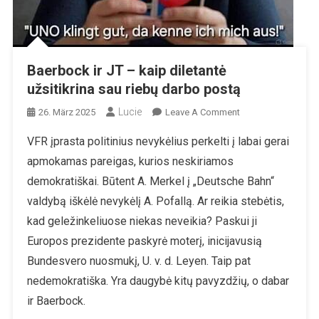
Baerbock ir JT – kaip diletantė
užsitikrina sau riebų darbo postą
Lucie
On
26. März 2025
Leave A Comment
Baerbock
VFR įprasta politinius nevykėlius perkelti į labai gerai
Ir
apmokamas pareigas, kurios neskiriamos
JT
–
demokratiškai. Būtent A. Merkel į „Deutsche Bahn“
Kaip
valdybą iškėlė nevykėlį A. Pofallą. Ar reikia stebėtis,
Diletantė
kad geležinkeliuose niekas neveikia? Paskui ji
Užsitikrina
Europos prezidente paskyrė moterį, inicijavusią
Sau
Riebų
Bundesvero nuosmukį, U. v. d. Leyen. Taip pat
Darbo
nedemokratiška. Yra daugybė kitų pavyzdžių, o dabar
Postą
ir Baerbock.