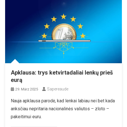
Apklausa: trys ketvirtadaliai lenkų prieš
eurą
Sapereaude
29. März 2025
Nauja apklausa parodė, kad lenkai labiau nei bet kada
anksčiau nepritaria nacionalinės valiutos – zloto –
pakeitimui euru.