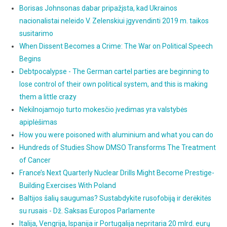
Borisas Johnsonas dabar pripažįsta, kad Ukrainos
nacionalistai neleido V. Zelenskiui įgyvendinti 2019 m. taikos
susitarimo
When Dissent Becomes a Crime: The War on Political Speech
Begins
Debtpocalypse - The German cartel parties are beginning to
lose control of their own political system, and this is making
them a little crazy
Nekilnojamojo turto mokesčio įvedimas yra valstybės
apiplėšimas
How you were poisoned with aluminium and what you can do
Hundreds of Studies Show DMSO Transforms The Treatment
of Cancer
France’s Next Quarterly Nuclear Drills Might Become Prestige-
Building Exercises With Poland
Baltijos šalių saugumas? Sustabdykite rusofobiją ir derėkitės
su rusais - Dž. Saksas Europos Parlamente
Italija, Vengrija, Ispanija ir Portugalija nepritaria 20 mlrd. eurų