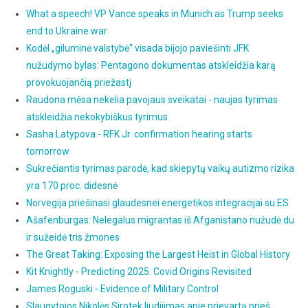
What a speech! VP Vance speaks in Munich as Trump seeks
end to Ukraine war
Kodėl „giluminė valstybė“ visada bijojo paviešinti JFK
nužudymo bylas: Pentagono dokumentas atskleidžia karą
provokuojančią priežastį
Raudona mėsa nekelia pavojaus sveikatai - naujas tyrimas
atskleidžia nekokybiškus tyrimus
Sasha Latypova - RFK Jr. confirmation hearing starts
tomorrow
Sukrečiantis tyrimas parodė, kad skiepytų vaikų autizmo rizika
yra 170 proc. didesnė
Norvegija priešinasi glaudesnei energetikos integracijai su ES
Ašafenburgas: Nelegalus migrantas iš Afganistano nužudė du
ir sužeidė tris žmones
The Great Taking: Exposing the Largest Heist in Global History
Kit Knightly - Predicting 2025: Covid Origins Revisited
James Roguski - Evidence of Military Control
Slaugytojos Nikolės Sirotek liudijimas apie prievartą prieš