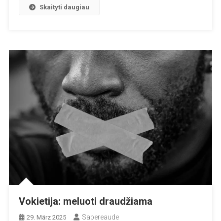
Skaityti daugiau
Vokietija: meluoti draudžiama
Sapereaude
29. März 2025