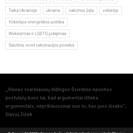
Taika Ukrainoje
ukraina
vakcinos žala
vokietija
Vokietijos energetikos politika
Wokeizmas ir LGBTQ judėjimas
Šalutinis covid vakcinacijos poveikis
,,Vienas svarbiausių didingos Švietimo epochos
postulatų buvo tai, kad argumentai išlieka
argumentais, nepriklausomai nuo to, kas juos išsako‘‘,
Slavoj Žižek