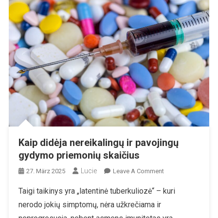
Kaip didėja nereikalingų ir pavojingų
gydymo priemonių skaičius
Lucie
On
27. März 2025
Leave A Comment
Kaip
Taigi taikinys yra „latentinė tuberkuliozė“ – kuri
Didėja
nerodo jokių simptomų, nėra užkrečiama ir
Nereikalingų
Ir