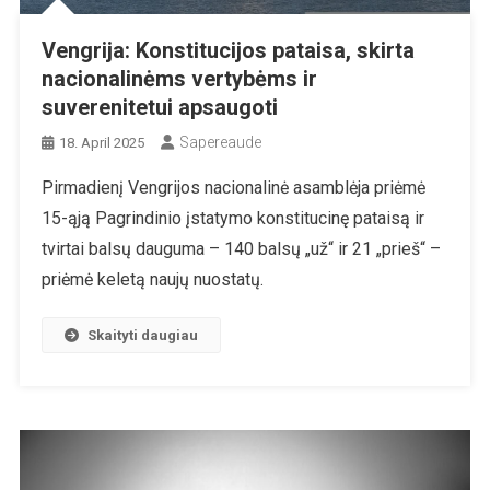
Vengrija: Konstitucijos pataisa, skirta
nacionalinėms vertybėms ir
suverenitetui apsaugoti
Sapereaude
18. April 2025
Pirmadienį Vengrijos nacionalinė asamblėja priėmė
15-ąją Pagrindinio įstatymo konstitucinę pataisą ir
tvirtai balsų dauguma – 140 balsų „už“ ir 21 „prieš“ –
priėmė keletą naujų nuostatų.
Skaityti daugiau