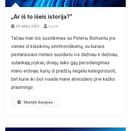
„Ar iš to išeis istorija?“
Lucie
29. März 2025
Tačiau man šis susitikimas su Peteriu Bichseliu yra
vienas iš klasikinių sinchroniškumų, su kuriais
pastaraisiais metais susiduriu vis dažniau ir dažniau;
sutankėję įvykiai, dviejų laiko gijų persidengimas
mano erdvėje, kurių iš pradžių negaliu kategorizuoti,
bet kurie iki šiol visada mane atvesdavo prie kažko
prasmingo.
Skaityti daugiau