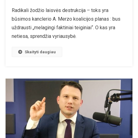
Radikali žodžio laisvės destrukcija – toks yra
būsimos kanclerio A. Merzo koalicijos planas : bus
uždrausti „melagingi faktiniai teiginiai“. O kas yra
netiesa, sprendžia vyriausybė.
Skaityti daugiau