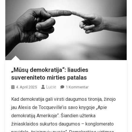
„Mūsų demokratija“: liaudies
suvereniteto mirties patalas
Lucie
Zu
4. April 2025
1 Kommentar
„Mūsų
Kad demokratija gali virsti daugumos tironija, žinojo
Demokratija“:
jau Alexis de Tocqueville’is savo knygoje „Apie
Liaudies
Suvereniteto
demokratiją Amerikoje“. Šiandien užtenka
Mirties
žiniasklaidos sukurtos daugumos – konglomerato
Patalas