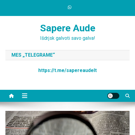
Skip
to
content
Sapere Aude
Išdrįsk galvoti savo galva!
MES „TELEGRAME“
https://t.me/sapereaudelt