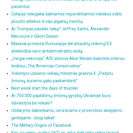
pacientus
Čekijoje nelegaliai šalinamos neperdirbamos vokiškos stiklo
pluošto atliekos iš vėjo jėgainių menčių
Ar Trumpas pasieks taiką? Jeffrey Sachs, Alexander
Mercouris ir Glenn Diesen
Masiniai protestai Rumunijoje dėl atšauktų rinkimų! ES
atskleidžia savo antidemokratinį veidą.
„Vergai nekovoja“: AfD atstovė Alice Weidel išskirtinis interviu
leidiniui „The American Conservative"
Vokietijos užsienio reikalų ministras grasina X: „Pažįstu
žmonių, kuriems galiu paskambinti“
Next week start the days of thunder
Ar 750 000 papildomų žmonių gyvybių Ukrainoje buvo
iššvaistyta be reikalo?
Uždarymo šalininkams, cenzoriams ir priverstinio skiepijimo
gerbėjams - blogi laikai!
The Military Origins of Facebook
Kas, po velnių, nutiko 1971 m. arba: kiek laiko reikia taupyti