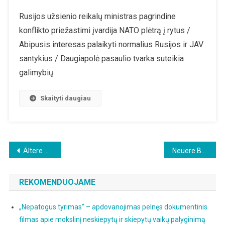
Rusijos užsienio reikalų ministras pagrindine
konflikto priežastimi įvardija NATO plėtrą į rytus /
Abipusis interesas palaikyti normalius Rusijos ir JAV
santykius / Daugiapolė pasaulio tvarka suteikia
galimybių
Skaityti daugiau
Beitragsnavigation
Ältere Beiträge
Neuere Beiträge
REKOMENDUOJAME
„Nepatogus tyrimas“ – apdovanojimas pelnęs dokumentinis
filmas apie mokslinį neskiepytų ir skiepytų vaikų palyginimą