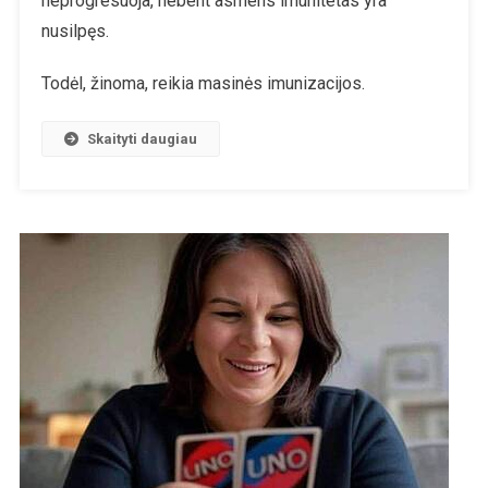
neprogresuoja, nebent asmens imunitetas yra
Pavojingų
nusilpęs.
Gydymo
Priemonių
Todėl, žinoma, reikia masinės imunizacijos.
Skaičius
Skaityti daugiau