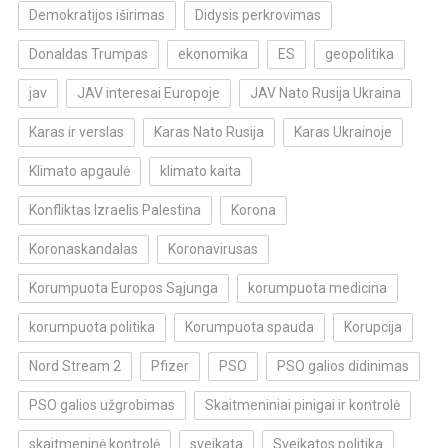
Demokratijos iširimas
Didysis perkrovimas
Donaldas Trumpas
ekonomika
ES
geopolitika
jav
JAV interesai Europoje
JAV Nato Rusija Ukraina
Karas ir verslas
Karas Nato Rusija
Karas Ukrainoje
Klimato apgaulė
klimato kaita
Konfliktas Izraelis Palestina
Korona
Koronaskandalas
Koronavirusas
Korumpuota Europos Sąjunga
korumpuota medicina
korumpuota politika
Korumpuota spauda
Korupcija
Nord Stream 2
Pfizer
PSO
PSO galios didinimas
PSO galios užgrobimas
Skaitmeniniai pinigai ir kontrolė
skaitmeninė kontrolė
sveikata
Sveikatos politika