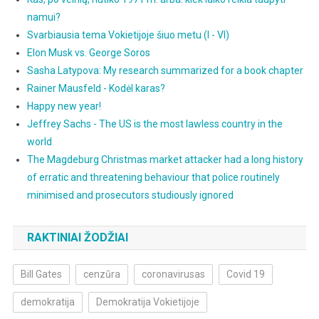
namui?
Svarbiausia tema Vokietijoje šiuo metu (I - VI)
Elon Musk vs. George Soros
Sasha Latypova: My research summarized for a book chapter
Rainer Mausfeld - Kodėl karas?
Happy new year!
Jeffrey Sachs - The US is the most lawless country in the
world
The Magdeburg Christmas market attacker had a long history
of erratic and threatening behaviour that police routinely
minimised and prosecutors studiously ignored
RAKTINIAI ŽODŽIAI
Bill Gates
cenzūra
coronavirusas
Covid 19
demokratija
Demokratija Vokietijoje