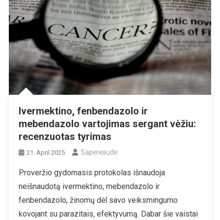
Ivermektino, fenbendazolo ir
mebendazolo vartojimas sergant vėžiu:
recenzuotas tyrimas
Sapereaude
21. April 2025
Proveržio gydomasis protokolas išnaudoja
neišnaudotą ivermektino, mebendazolo ir
fenbendazolo, žinomų dėl savo veiksmingumo
kovojant su parazitais, efektyvumą. Dabar šie vaistai