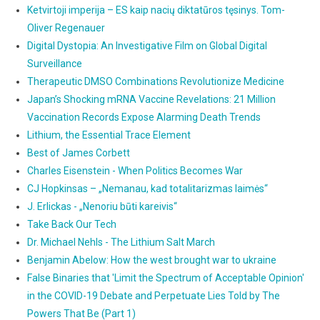
Ketvirtoji imperija – ES kaip nacių diktatūros tęsinys. Tom-
Oliver Regenauer
Digital Dystopia: An Investigative Film on Global Digital
Surveillance
Therapeutic DMSO Combinations Revolutionize Medicine
Japan’s Shocking mRNA Vaccine Revelations: 21 Million
Vaccination Records Expose Alarming Death Trends
Lithium, the Essential Trace Element
Best of James Corbett
Charles Eisenstein - When Politics Becomes War
CJ Hopkinsas – „Nemanau, kad totalitarizmas laimės“
J. Erlickas - „Nenoriu būti kareivis“
Take Back Our Tech
Dr. Michael Nehls - The Lithium Salt March
Benjamin Abelow: How the west brought war to ukraine
False Binaries that 'Limit the Spectrum of Acceptable Opinion'
in the COVID-19 Debate and Perpetuate Lies Told by The
Powers That Be (Part 1)