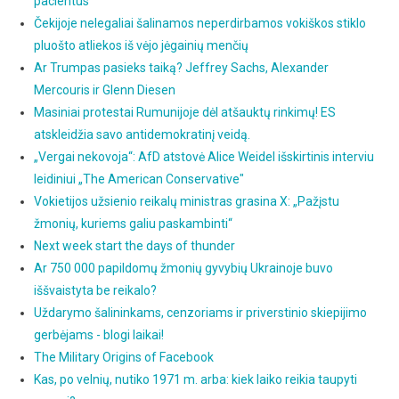
pacientus
Čekijoje nelegaliai šalinamos neperdirbamos vokiškos stiklo
pluošto atliekos iš vėjo jėgainių menčių
Ar Trumpas pasieks taiką? Jeffrey Sachs, Alexander
Mercouris ir Glenn Diesen
Masiniai protestai Rumunijoje dėl atšauktų rinkimų! ES
atskleidžia savo antidemokratinį veidą.
„Vergai nekovoja“: AfD atstovė Alice Weidel išskirtinis interviu
leidiniui „The American Conservative"
Vokietijos užsienio reikalų ministras grasina X: „Pažįstu
žmonių, kuriems galiu paskambinti“
Next week start the days of thunder
Ar 750 000 papildomų žmonių gyvybių Ukrainoje buvo
iššvaistyta be reikalo?
Uždarymo šalininkams, cenzoriams ir priverstinio skiepijimo
gerbėjams - blogi laikai!
The Military Origins of Facebook
Kas, po velnių, nutiko 1971 m. arba: kiek laiko reikia taupyti