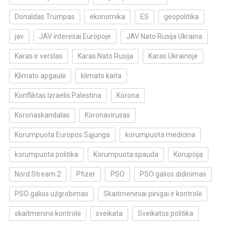
Donaldas Trumpas
ekonomika
ES
geopolitika
jav
JAV interesai Europoje
JAV Nato Rusija Ukraina
Karas ir verslas
Karas Nato Rusija
Karas Ukrainoje
Klimato apgaulė
klimato kaita
Konfliktas Izraelis Palestina
Korona
Koronaskandalas
Koronavirusas
Korumpuota Europos Sąjunga
korumpuota medicina
korumpuota politika
Korumpuota spauda
Korupcija
Nord Stream 2
Pfizer
PSO
PSO galios didinimas
PSO galios užgrobimas
Skaitmeniniai pinigai ir kontrolė
skaitmeninė kontrolė
sveikata
Sveikatos politika