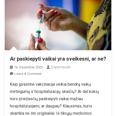
Ar paskiepyti vaikai yra sveikesni, ar ne?
Sapereaude
16. Dezember 2023
On
Leave A Comment
Ar
Kaip įprastinė vakcinacija veikia bendrą vaikų
Paskiepyti
mirtingumą ir hospitalizacijų skaičių? Ar dėl kokių
Vaikai
Yra
nors priežasčių paskiepyti vaikai mažiau
Sveikesni,
hospitalizuojami, ar daugiau? Klausimas, kuris
Ar
skamba ne itin originaliai. Iš tikrųjų medicinos
Ne?