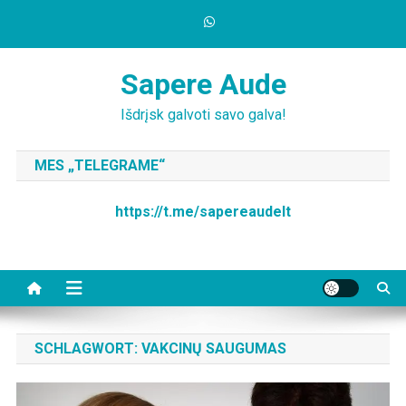
Skip
to
content
Sapere Aude
Išdrįsk galvoti savo galva!
MES „TELEGRAME“
https://t.me/sapereaudelt
SCHLAGWORT:
VAKCINŲ SAUGUMAS