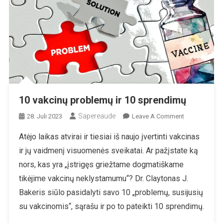
10 vakcinų problemų ir 10 sprendimų
Sapereaude
On
28. Juli 2023
Leave A Comment
10
Atėjo laikas atvirai ir tiesiai iš naujo įvertinti vakcinas
Vakcinų
ir jų vaidmenį visuomenės sveikatai. Ar pažįstate ką
Problemų
Ir
nors, kas yra „įstrigęs griežtame dogmatiškame
10
tikėjime vakcinų neklystamumu“? Dr. Claytonas J.
Sprendimų
Bakeris siūlo pasidalyti savo 10 „problemų, susijusių
su vakcinomis“, sąrašu ir po to pateikti 10 sprendimų.