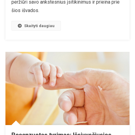
Sistemingas
peržiūri savo ankstesnius įsitikinimus ir prieina prie
Nuodijimas
šios išvados.
Skiepais
Turi
Skaityti daugiau
Baigtis