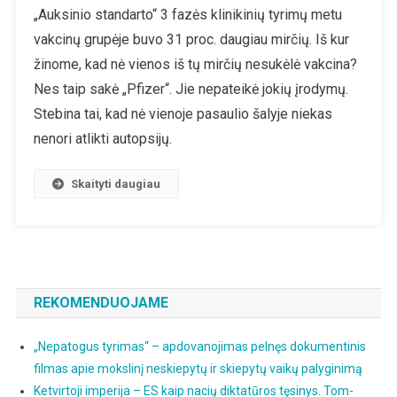
„Auksinio standarto“ 3 fazės klinikinių tyrimų metu
COVID
vakcinų grupėje buvo 31 proc. daugiau mirčių. Iš kur
Vakcinų
Saugumas
žinome, kad nė vienos iš tų mirčių nesukėlė vakcina?
Niekada
Nes taip sakė „Pfizer“. Jie nepateikė jokių įrodymų.
Nebuvo
Stebina tai, kad nė vienoje pasaulio šalyje niekas
Patikrintas
nenori atlikti autopsijų.
Skaityti daugiau
REKOMENDUOJAME
„Nepatogus tyrimas“ – apdovanojimas pelnęs dokumentinis
filmas apie mokslinį neskiepytų ir skiepytų vaikų palyginimą
Ketvirtoji imperija – ES kaip nacių diktatūros tęsinys. Tom-