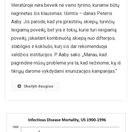
literatūroje nėra beveik nė vieno tyrimo, kuriame būtų
nagrinėtas šis klausimas. Išimtis – danas Peteris
Aaby. Jis parodė, kad yra įprastinių skiepų, turinčių
teigiamą poveikį, bet yra ir tokių, kurie turi neigiamą
poveikį, įskaitant kombinuotą skiepą nuo difterijos,
stabligės ir kokliušo, kurį vis dar rekomenduoja
valdžios institucijos. P. Aaby sako: „Manau, kad
pagrindinė mūsų problema yra ta, kad nežinome, ką iš
tikrųjų darome vykdydami imunizacijos kampanijas.“
Skaityti daugiau