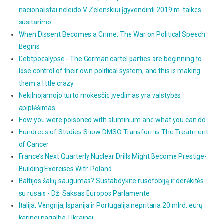
nacionalistai neleido V. Zelenskiui įgyvendinti 2019 m. taikos
susitarimo
When Dissent Becomes a Crime: The War on Political Speech
Begins
Debtpocalypse - The German cartel parties are beginning to
lose control of their own political system, and this is making
them a little crazy
Nekilnojamojo turto mokesčio įvedimas yra valstybės
apiplėšimas
How you were poisoned with aluminium and what you can do
Hundreds of Studies Show DMSO Transforms The Treatment
of Cancer
France’s Next Quarterly Nuclear Drills Might Become Prestige-
Building Exercises With Poland
Baltijos šalių saugumas? Sustabdykite rusofobiją ir derėkitės
su rusais - Dž. Saksas Europos Parlamente
Italija, Vengrija, Ispanija ir Portugalija nepritaria 20 mlrd. eurų
karinei pagalbai Ukrainai