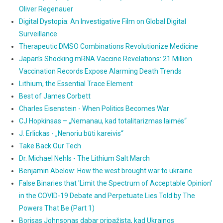
Oliver Regenauer
Digital Dystopia: An Investigative Film on Global Digital
Surveillance
Therapeutic DMSO Combinations Revolutionize Medicine
Japan’s Shocking mRNA Vaccine Revelations: 21 Million
Vaccination Records Expose Alarming Death Trends
Lithium, the Essential Trace Element
Best of James Corbett
Charles Eisenstein - When Politics Becomes War
CJ Hopkinsas – „Nemanau, kad totalitarizmas laimės“
J. Erlickas - „Nenoriu būti kareivis“
Take Back Our Tech
Dr. Michael Nehls - The Lithium Salt March
Benjamin Abelow: How the west brought war to ukraine
False Binaries that 'Limit the Spectrum of Acceptable Opinion'
in the COVID-19 Debate and Perpetuate Lies Told by The
Powers That Be (Part 1)
Borisas Johnsonas dabar pripažįsta, kad Ukrainos