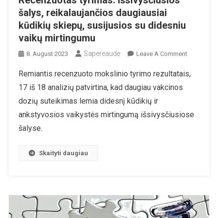
Recenzuotas tyrimas: Išsivysčiusios
šalys, reikalaujančios daugiausiai
kūdikių skiepų, susijusios su didesniu
vaikų mirtingumu
Sapereaude
On
8. August 2023
Leave A Comment
Recenzuot
Remiantis recenzuoto mokslinio tyrimo rezultatais,
Tyrimas:
17 iš 18 analizių patvirtina, kad daugiau vakcinos
Išsivysčius
Šalys,
dozių suteikimas lemia didesnį kūdikių ir
Reikalauja
ankstyvosios vaikystės mirtingumą išsivysčiusiose
Daugiausia
šalyse.
Kūdikių
Skiepų,
Skaityti daugiau
Susijusios
Su
Didesniu
Vaikų
Mirtingum