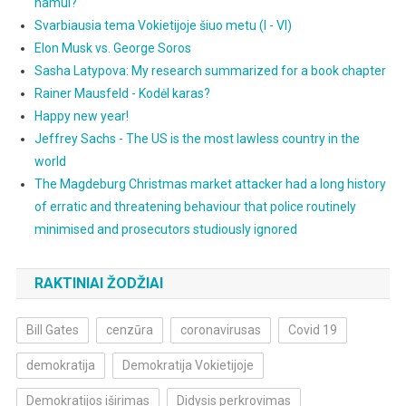
namui?
Svarbiausia tema Vokietijoje šiuo metu (I - VI)
Elon Musk vs. George Soros
Sasha Latypova: My research summarized for a book chapter
Rainer Mausfeld - Kodėl karas?
Happy new year!
Jeffrey Sachs - The US is the most lawless country in the
world
The Magdeburg Christmas market attacker had a long history
of erratic and threatening behaviour that police routinely
minimised and prosecutors studiously ignored
RAKTINIAI ŽODŽIAI
Bill Gates
cenzūra
coronavirusas
Covid 19
demokratija
Demokratija Vokietijoje
Demokratijos iširimas
Didysis perkrovimas