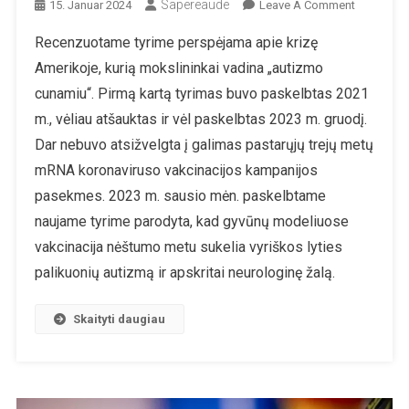
Sapereaude
On
15. Januar 2024
Leave A Comment
Išskirtinis
Recenzuotame tyrime perspėjama apie krizę
Tyrimas:
Amerikoje, kurią mokslininkai vadina „autizmo
„autizmo
Cunamis“
cunamiu“. Pirmą kartą tyrimas buvo paskelbtas 2021
JAV
m., vėliau atšauktas ir vėl paskelbtas 2023 m. gruodį.
Ir
Dar nebuvo atsižvelgta į galimas pastarųjų trejų metų
Neįtikėtin
mRNA koronaviruso vakcinacijos kampanijos
Išlaidos
pasekmes. 2023 m. sausio mėn. paskelbtame
naujame tyrime parodyta, kad gyvūnų modeliuose
vakcinacija nėštumo metu sukelia vyriškos lyties
palikuonių autizmą ir apskritai neurologinę žalą.
Skaityti daugiau