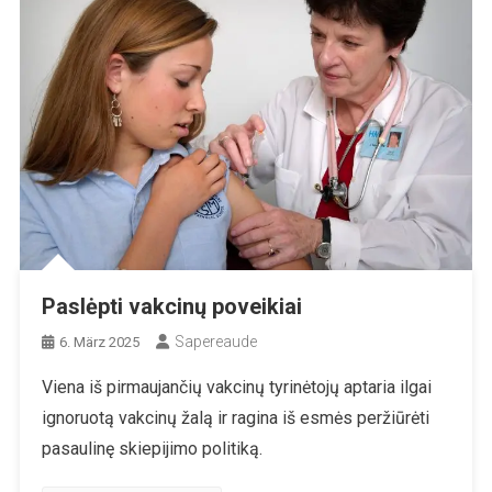
Paslėpti vakcinų poveikiai
Sapereaude
6. März 2025
Viena iš pirmaujančių vakcinų tyrinėtojų aptaria ilgai
ignoruotą vakcinų žalą ir ragina iš esmės peržiūrėti
pasaulinę skiepijimo politiką.