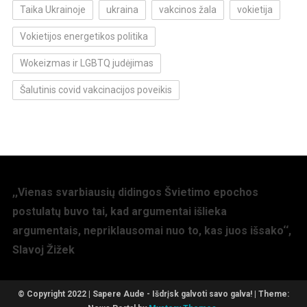
Taika Ukrainoje
ukraina
vakcinos žala
vokietija
Vokietijos energetikos politika
Wokeizmas ir LGBTQ judėjimas
Šalutinis covid vakcinacijos poveikis
,,Vienas svarbiausių didingos Švietimo epochos
postulatų buvo tai, kad argumentai išlieka
argumentais, nepriklausomai nuo to, kas juos išsako‘‘,
Slavoj Žižek
© Copyright 2022 | Sapere Aude - Išdrįsk galvoti savo galva!
|
Theme: