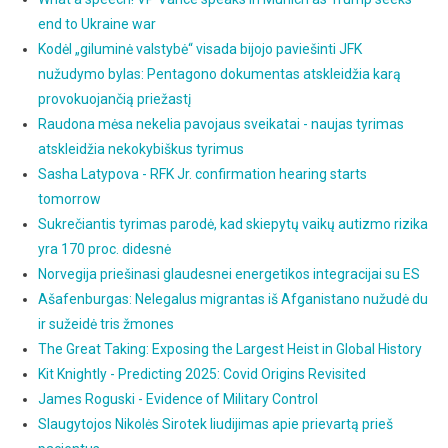
end to Ukraine war
Kodėl „giluminė valstybė“ visada bijojo paviešinti JFK
nužudymo bylas: Pentagono dokumentas atskleidžia karą
provokuojančią priežastį
Raudona mėsa nekelia pavojaus sveikatai - naujas tyrimas
atskleidžia nekokybiškus tyrimus
Sasha Latypova - RFK Jr. confirmation hearing starts
tomorrow
Sukrečiantis tyrimas parodė, kad skiepytų vaikų autizmo rizika
yra 170 proc. didesnė
Norvegija priešinasi glaudesnei energetikos integracijai su ES
Ašafenburgas: Nelegalus migrantas iš Afganistano nužudė du
ir sužeidė tris žmones
The Great Taking: Exposing the Largest Heist in Global History
Kit Knightly - Predicting 2025: Covid Origins Revisited
James Roguski - Evidence of Military Control
Slaugytojos Nikolės Sirotek liudijimas apie prievartą prieš