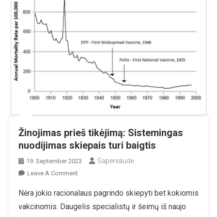
Žinojimas prieš tikėjimą: Sistemingas
nuodijimas skiepais turi baigtis
Sapereaude
19. September 2023
On
Leave A Comment
Žinojimas
Nėra jokio racionalaus pagrindo skiepyti bet kokiomis
Prieš
vakcinomis. Daugelis specialistų ir šeimų iš naujo
Tikėjimą: