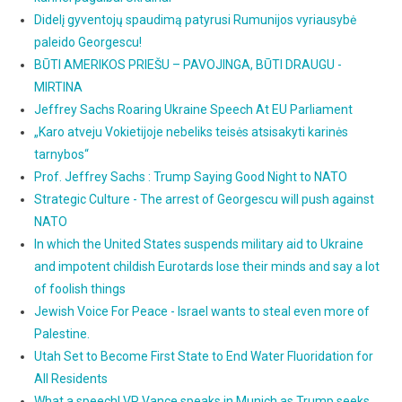
Didelį gyventojų spaudimą patyrusi Rumunijos vyriausybė
paleido Georgescu!
BŪTI AMERIKOS PRIEŠU – PAVOJINGA, BŪTI DRAUGU -
MIRTINA
Jeffrey Sachs Roaring Ukraine Speech At EU Parliament
„Karo atveju Vokietijoje nebeliks teisės atsisakyti karinės
tarnybos“
Prof. Jeffrey Sachs : Trump Saying Good Night to NATO
Strategic Culture - The arrest of Georgescu will push against
NATO
In which the United States suspends military aid to Ukraine
and impotent childish Eurotards lose their minds and say a lot
of foolish things
Jewish Voice For Peace - Israel wants to steal even more of
Palestine.
Utah Set to Become First State to End Water Fluoridation for
All Residents
What a speech! VP Vance speaks in Munich as Trump seeks