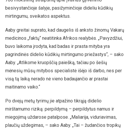
besivystančioje šalyje, pasižyminčioje dideliu kūdikių
mirtingumu, sveikatos aspektus.
Aaby greitai suprato, kad daugelis iš anksto žinomų Vakarų
medicinos „faktų“ neatitinka Afrikos realybės. „Pavyzdžiui,
buvo laikoma įrodyta, kad badas ir prasta mityba yra
pagrindinės didelio kūdikių mirtingumo priežastys“, – sako
Aaby. „Atlikome kruopščią paiešką, tačiau po šešių
mėnesių mūsų mitybos specialistė išėjo iš darbo, nes per
visą tą laiką nerado nė vieno badaujančio ar prastai
maitinamo vaiko.“
Po dvejų metų tyrimų jie atpažino tikrąją didelio
mirštamumo riziką: perpildymą – perpildytus namus ir
miegojimą uždarose patalpose. „Maliarija, viduriavimas,
plaučių uždegimas, – sako Aaby. „Tai – žudančios tropikų