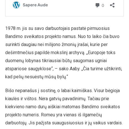
1978 m. jis su savo darbuotojais pastatė pirmuosius
Bandimo sveikatos projekto namus. Nuo to laiko čia buvo
surinkti daugiau nei milijono žmonių įrašai, kurie per
dešimtmečius papildė mokslinį archyvą. „Europoje toks
duomenų lobynas tikriausiai būtų saugomas ugniai
atspariose saugyklose“, – sako Aaby. „Čia turime užtikrinti,
kad pelių nesuėstų mūsų bylų.“
Bišo nepanašus į sostinę, o labai kaimiškas. Visur bėgioja
kiaulės ir vištos. Nėra gatvių pavadinimų. Tačiau prie
kiekvieno namo durų aiškiai matomas Bandimo sveikatos
projekto numeris. Romeu yra vienas iš ilgamečių
darbuotojų. Jis pažįsta suaugusiuosius ir jų vaikus vardais.