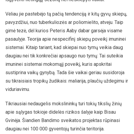
Vėliau jie pastebėjo tą pačią tendenciją ir kitų gyvų skiepų,
pavyzdžiui, nuo tuberkuliozės ar poliomielito, atveju. Taip
gimė tezė, dėl kurios Peteris Aaby dabar garsėja visame
pasaulyje. Teorija apie nespecifinį skiepų poveikį imuninei
sistemai. Kitaip tariant, kad skiepai nuo tymų veikia daug
daugiau nei tik konkrečiai apsaugo nuo tymų: Tai suteikia
imuninei sistemai mokomąjį poveikį, kuris apskritai
sustiprina vaikų gynybą. Tada šie vaikai geriau susidoroja
su tikraisiais tropikų žudikais: maliarija, plaučių uždegimu ir
viduriavimu.
Tikriausiai nedaugelis mokslininkų turi tokių tikslių žinių
apie sąlygas tokioje didelės rizikos šalyje kaip Bisau
Gvinėja. Šiandien Bandimo sveikatos projektas rūpinasi
daugiau nei 100 000 gyventojų turinčia teritorija.