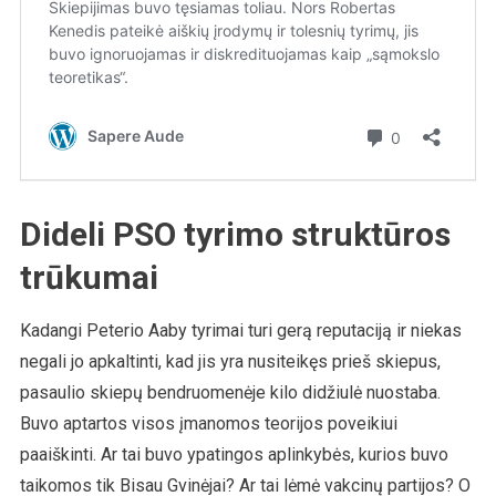
Dideli PSO tyrimo struktūros
trūkumai
Kadangi Peterio Aaby tyrimai turi gerą reputaciją ir niekas
negali jo apkaltinti, kad jis yra nusiteikęs prieš skiepus,
pasaulio skiepų bendruomenėje kilo didžiulė nuostaba.
Buvo aptartos visos įmanomos teorijos poveikiui
paaiškinti. Ar tai buvo ypatingos aplinkybės, kurios buvo
taikomos tik Bisau Gvinėjai? Ar tai lėmė vakcinų partijos? O