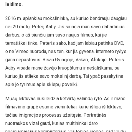
leidimo.
2016 m. aplankiau mokslininką, su kuriuo bendrauju daugiau
nei 20 metų: Peterį Aaby. Jis siunčia man savo dabartinius
darbus, o aš siunčiu jam savo naujus filmus, kai jie
tematiškai tinka. Peteris sako, kad jam labiau patinka DVD,
o ne Vimeo nuoroda, nes ten, kur jis gyvena, interneto ryšys
gana nepastovus: Bisau Gvinėjoje, Vakarų Afrikoje. Peteris
Aaby visada mane žavėjo kruopštumu ir nešališkumu, su
kuriuo jis atlieka savo mokslinį darbą. Tai ypač pasakytina
apie jo tyrimus apie skiepų poveikį.
Mūsų lėktuvas nusileidžia ketvirtą valandą ryto. Aš ir mano
filmavimo grupė esame vieninteliai, kurie išlipa iš lėktuvo,
tačiau imigracijos procesas užsitęsia. Portretinės
nuotraukos vizai gauti, kurias muitininkai daro
nešiojamaisiais kompiuteriais, yra tokios juodos, kad veidų