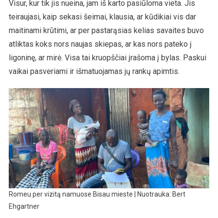
Visur, kur tik jis nueina, jam iš karto pasiūloma vieta. Jis
teiraujasi, kaip sekasi šeimai, klausia, ar kūdikiai vis dar
maitinami krūtimi, ar per pastarąsias kelias savaites buvo
atliktas koks nors naujas skiepas, ar kas nors pateko į
ligoninę, ar mirė. Visa tai kruopščiai įrašoma į bylas. Paskui
vaikai pasveriami ir išmatuojamas jų rankų apimtis.
Romeu per vizitą namuose Bisau mieste | Nuotrauka: Bert
Ehgartner