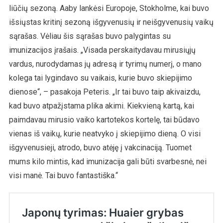
liūčių sezoną. Aaby lankėsi Europoje, Stokholme, kai buvo
išsiųstas kritinį sezoną išgyvenusių ir neišgyvenusių vaikų
sąrašas. Vėliau šis sąrašas buvo palygintas su
imunizacijos įrašais. „Visada perskaitydavau mirusiųjų
vardus, nurodydamas jų adresą ir tyrimų numerį, o mano
kolega tai lygindavo su vaikais, kurie buvo skiepijimo
dienose“, – pasakoja Peteris. „Ir tai buvo taip akivaizdu,
kad buvo atpažįstama plika akimi. Kiekvieną kartą, kai
paimdavau mirusio vaiko kartotekos kortelę, tai būdavo
vienas iš vaikų, kurie neatvyko į skiepijimo dieną. O visi
išgyvenusieji, atrodo, buvo atėję į vakcinaciją. Tuomet
mums kilo mintis, kad imunizacija gali būti svarbesnė, nei
visi manė. Tai buvo fantastiška.“