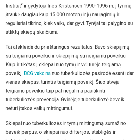
Institut“ ir gydytoja Ines Kristensen 1990-1996 m. į tyrimą
įtraukė daugiau kaip 15 000 moterų ir jų naujagimių ir
reguliariai tikrino, kiek vaikų dar gyvi. Tyrėjai tai palygino su
atliktų skiepų skaičiumi.
Tai atskleidė du prieštaringus rezultatus: Buvo skiepijimų
su teigiamu poveikiu ir skiepijimų su neigiamu poveikiu.
Kaip ir tikėtasi, skiepai nuo tymų ir vėl turėjo teigiamą
poveikį.
BCG vakcina
nuo tuberkuliozės pasirodė esanti dar
vienas skiepas, turintis teigiamą poveikį. Šiuo atveju
teigiamo poveikio taip pat negalima paaiškinti
tuberkuliozės prevencija. Gvinėjoje tuberkuliozė beveik
neturi įtakos vaikų mirtingumui.
Skiepai nuo tuberkuliozės ir tymų mirtingumą sumažino
beveik perpus, o skiepai nuo difterijos, stabligės ir