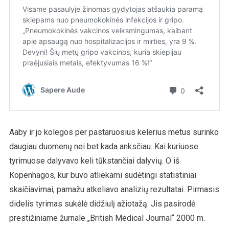
Aaby ir jo kolegos per pastaruosius kelerius metus surinko
daugiau duomenų nei bet kada anksčiau. Kai kuriuose
tyrimuose dalyvavo keli tūkstančiai dalyvių. O iš
Kopenhagos, kur buvo atliekami sudėtingi statistiniai
skaičiavimai, pamažu atkeliavo analizių rezultatai. Pirmasis
didelis tyrimas sukėlė didžiulį ažiotažą. Jis pasirodė
prestižiniame žurnale „British Medical Journal“ 2000 m.