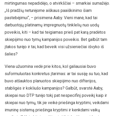
mirtingumas nepadidėjo, o atvirkščiai – smarkiai sumažėjo.
„Iš pradžių neturėjome aiškaus paaiškinimo šiam
pastebėjimui“, – prisimena Aaby. Vieni manė, kad tai
darbuotojų platinamų impregnuotų tinklelių nuo uodų
poveikis, kiti – kad tai teigiamas prieš pat karą pradėtos
skiepijimo nuo tymų kampanijos poveikis. Bet galbūt tam
įtakos turėjo ir tai, kad beveik visi užsieniečiai išvyko iš
šalies?
Viena užuomina vedė prie kitos, kol galiausiai buvo
suformuluotas konkretus įtarimas: ar tai susiję su tuo, kad
buvo atšauktos planuotos skiepijimo nuo difterijos,
stabligės ir kokliušo kampanijos? Galbūt, svarstė Aaby,
skiepai nuo DTP turėjo tokį pat nespecifinį poveikį kaip ir
skiepai nuo tymų, tik jie veikė priešinga kryptimi, veikdami
imuninę sistemą priešinga kryptimi ir kenkdami vaikų