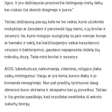
ligos. Ir jos dažniausiai prasiveržia lietinguoju metų laiku,
kai viskas čia skendi drėgmėje ir purve.“
Tačiau didžiausią pavojų kėlė ne tie vaikai, kurie užsikrėtė
mokykloje ar žaisdami ir parsinešė ligą namo, o jų broliai ir
seserys: tie, kurie miegojo susigrūdę su jais vienoje lovoje
ar hamake ir naktį, kai karščiuojantys vaikai kasydavosi
virusais ir bakterijomis, gaudavo nepaprastai didelę šių
mikrobų dozę. Tada mirė broliai ir seserys.
AIDS, tuberkuliozė, narkomanija, vitaminai, religijos įtaka
vaikų mirtingumui. Vargu ar yra tema, kurios Aaby ir jo
komanda nenagrinėjo. Nuo pat pradžių tyrimuose daug
dėmesio buvo skiriama ir skiepams bei jų poveikiui. Tačiau
ir čia greitai paaiškėjo, kad rezultatai neatitinka iš anksto
sukurtų teorijų.