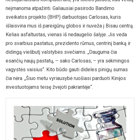
neįmanoma atpažinti. Galiausiai pasirodo Bandimo
sveikatos projekto (BHP) darbuotojas Carlosas, kuris
išlaisvina mus iš pareigūnų globos ir nuveža į Bisau centrą.
Kelias asfaltuotas, vienas iš nedaugelio šalyje. Jis veda
pro svarbius pastatus, prezidento rūmus, centrinį banką ir
didingą viešbutį valstybės svečiams. „Dauguma čia
esančių naujų pastatų, – sako Carlosas, – yra sėkmingos
vagystės vaisius“. Kito būdo gauti dideles pinigų sumas
čia nėra. „Šiuo metu vyriausybė ruošiasi parduoti Kinijos
investuotojams teisę žvejoti pakrantėje“.