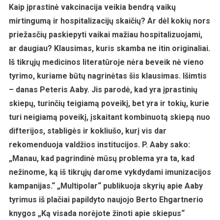
Kaip įprastinė vakcinacija veikia bendrą vaikų
mirtingumą ir hospitalizacijų skaičių? Ar dėl kokių nors
priežasčių paskiepyti vaikai mažiau hospitalizuojami,
ar daugiau? Klausimas, kuris skamba ne itin originaliai.
Iš tikrųjų medicinos literatūroje nėra beveik nė vieno
tyrimo, kuriame būtų nagrinėtas šis klausimas. Išimtis
– danas Peteris Aaby. Jis parodė, kad yra įprastinių
skiepų, turinčių teigiamą poveikį, bet yra ir tokių, kurie
turi neigiamą poveikį, įskaitant kombinuotą skiepą nuo
difterijos, stabligės ir kokliušo, kurį vis dar
rekomenduoja valdžios institucijos. P. Aaby sako:
„Manau, kad pagrindinė mūsų problema yra ta, kad
nežinome, ką iš tikrųjų darome vykdydami imunizacijos
kampanijas.“ „Multipolar“ publikuoja skyrių apie Aaby
tyrimus iš plačiai papildyto naujojo Berto Ehgartnerio
knygos „Ką visada norėjote žinoti apie skiepus“