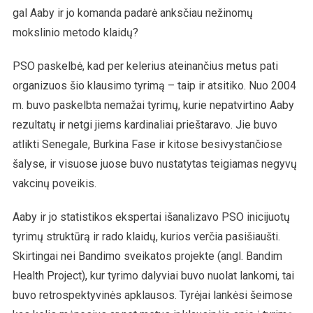
gal Aaby ir jo komanda padarė anksčiau nežinomų
mokslinio metodo klaidų?
PSO paskelbė, kad per kelerius ateinančius metus pati
organizuos šio klausimo tyrimą – taip ir atsitiko. Nuo 2004
m. buvo paskelbta nemažai tyrimų, kurie nepatvirtino Aaby
rezultatų ir netgi jiems kardinaliai prieštaravo. Jie buvo
atlikti Senegale, Burkina Fase ir kitose besivystančiose
šalyse, ir visuose juose buvo nustatytas teigiamas negyvų
vakcinų poveikis.
Aaby ir jo statistikos ekspertai išanalizavo PSO inicijuotų
tyrimų struktūrą ir rado klaidų, kurios verčia pasišiaušti.
Skirtingai nei Bandimo sveikatos projekte (angl. Bandim
Health Project), kur tyrimo dalyviai buvo nuolat lankomi, tai
buvo retrospektyvinės apklausos. Tyrėjai lankėsi šeimose