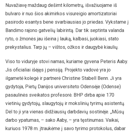
Nuvažiavę maždaug dešimt kilometrų, išvažiuojame iš
bulvaro ir nuo šios akimirkos visureigio amortizatoriai
pasirodo esantys bene svarbiausias jo priedas. Vykstame į
Bandimo rajono gatvelių labirintą. Dar tik septinta valanda
ryto, o žmonės jau išeina į lauką, kalbasi, juokiasi, stato
prekystalius. Tarp jų – vištos, ožkos ir daugybė kiaulių.
Viso to viduryje stovi namas, kuriame gyvena Peteris Aaby.
Jis oficialiai išėjęs į pensiją. Projekto vadovė yra jo
ilgametė kolegė ir partnerė Christine Stabell Benn. Ji yra
gydytoja, Pietų Danijos universiteto Odensėje (Odense)
pasaulinės sveikatos profesorė. BHP dirba apie 170
vietinių gydytojų, slaugytojų ir mokslinių tyrimų asistentų.
Dėl to ji yra vienas didžiausių darbdavių sostinėje. „Mūsų
darbo ypatumas, – sako Aaby, – yra tęstinumas. Vaikai,
kuriuos 1978 m. įtraukėme į savo tyrimo protokolus, dabar