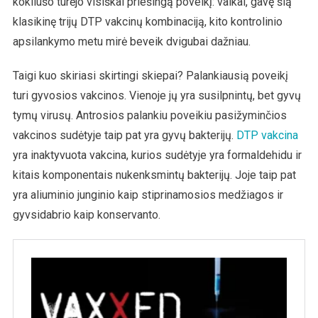
kokliušo turėjo visiškai priešingą poveikį: vaikai, gavę šią
klasikinę trijų DTP vakcinų kombinaciją, kito kontrolinio
apsilankymo metu mirė beveik dvigubai dažniau.
Taigi kuo skiriasi skirtingi skiepai? Palankiausią poveikį
turi gyvosios vakcinos. Vienoje jų yra susilpnintų, bet gyvų
tymų virusų. Antrosios palankiu poveikiu pasižyminčios
vakcinos sudėtyje taip pat yra gyvų bakterijų.
DTP vakcina
yra inaktyvuota vakcina, kurios sudėtyje yra formaldehidu ir
kitais komponentais nukenksmintų bakterijų. Joje taip pat
yra aliuminio junginio kaip stiprinamosios medžiagos ir
gyvsidabrio kaip konservanto.