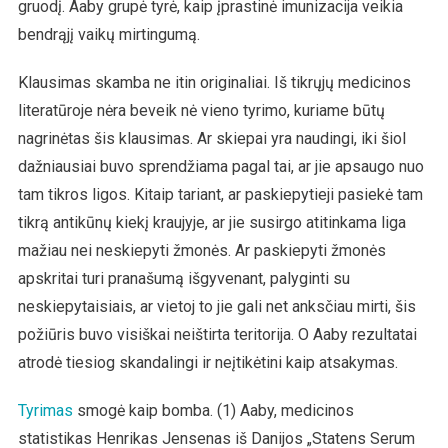
gruodį. Aaby grupė tyrė, kaip įprastinė imunizacija veikia
bendrąjį vaikų mirtingumą.
Klausimas skamba ne itin originaliai. Iš tikrųjų medicinos
literatūroje nėra beveik nė vieno tyrimo, kuriame būtų
nagrinėtas šis klausimas. Ar skiepai yra naudingi, iki šiol
dažniausiai buvo sprendžiama pagal tai, ar jie apsaugo nuo
tam tikros ligos. Kitaip tariant, ar paskiepytieji pasiekė tam
tikrą antikūnų kiekį kraujyje, ar jie susirgo atitinkama liga
mažiau nei neskiepyti žmonės. Ar paskiepyti žmonės
apskritai turi pranašumą išgyvenant, palyginti su
neskiepytaisiais, ar vietoj to jie gali net anksčiau mirti, šis
požiūris buvo visiškai neištirta teritorija. O Aaby rezultatai
atrodė tiesiog skandalingi ir neįtikėtini kaip atsakymas.
Tyrimas
smogė kaip bomba. (1) Aaby, medicinos
statistikas Henrikas Jensenas iš Danijos „Statens Serum