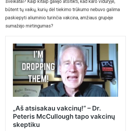
sveikatai? Kaip kitaip galėjo atsitikti, kad karo viduryje,
būtent tų vaikų, kurių dėl tiekimo trūkumo nebuvo galima
paskiepyti aliuminio turinčia vakcina, amžiaus grupėje
sumažėjo mirtingumas?