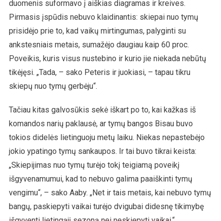
duomenis suformavo į aiškias diagramas ir kreives.
Pirmasis įspūdis nebuvo klaidinantis: skiepai nuo tymų
prisidėjo prie to, kad vaikų mirtingumas, palyginti su
ankstesniais metais, sumažėjo daugiau kaip 60 proc.
Poveikis, kuris visus nustebino ir kurio jie niekada nebūtų
tikėjęsi. „Tada, – sako Peteris ir juokiasi, – tapau tikru
skiepų nuo tymų gerbėju“.
Tačiau kitas galvosūkis sekė iškart po to, kai kažkas iš
komandos narių paklausė, ar tymų bangos Bisau buvo
tokios didelės lietinguoju metų laiku. Niekas nepastebėjo
jokio ypatingo tymų sankaupos. Ir tai buvo tikrai keista:
„Skiepijimas nuo tymų turėjo tokį teigiamą poveikį
išgyvenamumui, kad to nebuvo galima paaiškinti tymų
vengimu“, – sako Aaby. „Net ir tais metais, kai nebuvo tymų
bangų, paskiepyti vaikai turėjo dvigubai didesnę tikimybę
išgyventi lietingąjį sezoną nei neskiepyti vaikai.“