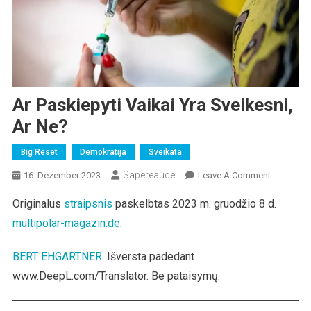
Ar Paskiepyti Vaikai Yra Sveikesni,
Ar Ne?
Big Reset
Demokratija
Sveikata
Sapereaude
On
16. Dezember 2023
Leave A Comment
Ar
Originalus
straipsnis
paskelbtas 2023 m. gruodžio 8 d.
Paskiepyti
multipolar-magazin.de
.
Vaikai
Yra
Sveikesni,
BERT EHGARTNER
. Išversta padedant
Ar
www.DeepL.com/Translator. Be pataisymų.
Ne?