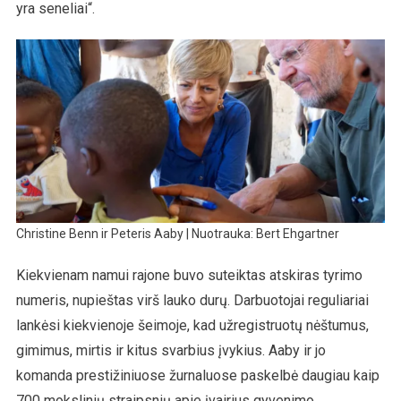
yra seneliai“.
Christine Benn ir Peteris Aaby | Nuotrauka: Bert Ehgartner
Kiekvienam namui rajone buvo suteiktas atskiras tyrimo
numeris, nupieštas virš lauko durų. Darbuotojai reguliariai
lankėsi kiekvienoje šeimoje, kad užregistruotų nėštumus,
gimimus, mirtis ir kitus svarbius įvykius. Aaby ir jo
komanda prestižiniuose žurnaluose paskelbė daugiau kaip
700 mokslinių straipsnių apie įvairius gyvenimo