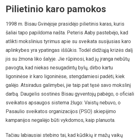
Pilietinio karo pamokos
1998 m. Bisau Gvinėjoje prasidėjo pilietinis karas, kuris
šaliai tapo papildoma našta. Peteris Aaby pastebėjo, kad
atlikti mokslinius tyrimus apie su sveikata susijusias karo
aplinkybes yra ypatingas iššūkis. Todėl didžiąją krizės dalį
jis su žmona liko šalyje. Jie rūpinosi, kad jų įranga nebūtų
pavogta, kad niekas nesugadintų bylų, dirbo kartu
ligoninėse ir karo ligoninėse, stengdamiesi padėti, kiek
galėjo. Atsiradus galimybei, jie taip pat tęsė savo mokslinį
darbą. Daugelis sostinės Bisau gyventojų pabėgo, o oficiali
sveikatos apsaugos sistema žlugo: Vaistų nebuvo, o
Pasaulio sveikatos organizacijos (PSO) skiepijimo
kampanijos negalėjo būti vykdomos, kaip planuota.
Tačiau labiausiai stebino tai, kad kūdikių ir mažų vaikų