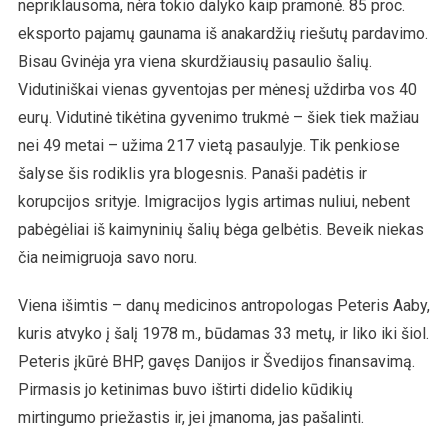
nepriklausoma, nėra tokio dalyko kaip pramonė. 85 proc.
eksporto pajamų gaunama iš anakardžių riešutų pardavimo.
Bisau Gvinėja yra viena skurdžiausių pasaulio šalių.
Vidutiniškai vienas gyventojas per mėnesį uždirba vos 40
eurų. Vidutinė tikėtina gyvenimo trukmė – šiek tiek mažiau
nei 49 metai – užima 217 vietą pasaulyje. Tik penkiose
šalyse šis rodiklis yra blogesnis. Panaši padėtis ir
korupcijos srityje. Imigracijos lygis artimas nuliui, nebent
pabėgėliai iš kaimyninių šalių bėga gelbėtis. Beveik niekas
čia neimigruoja savo noru.
Viena išimtis – danų medicinos antropologas Peteris Aaby,
kuris atvyko į šalį 1978 m., būdamas 33 metų, ir liko iki šiol.
Peteris įkūrė BHP, gavęs Danijos ir Švedijos finansavimą.
Pirmasis jo ketinimas buvo ištirti didelio kūdikių
mirtingumo priežastis ir, jei įmanoma, jas pašalinti.