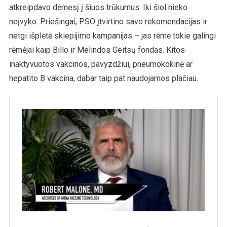
atkreipdavo dėmesį į šiuos trūkumus. Iki šiol nieko
neįvyko. Priešingai, PSO įtvirtino savo rekomendacijas ir
netgi išplėtė skiepijimo kampanijas – jas rėmė tokie galingi
rėmėjai kaip Billo ir Melindos Geitsų fondas. Kitos
inaktyvuotos vakcinos, pavyzdžiui, pneumokokinė ar
hepatito B vakcina, dabar taip pat naudojamos plačiau.