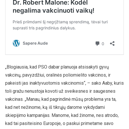
„Blogiausia, kad PSO dabar planuoja atsisakyti gyvų
vakcinų, pavyzdžiui, oralinės poliomielito vakcinos, ir
pakeisti jas inaktyvuotomis vakcinomis“, – sako Aaby, kuris
toli gražu nenustoja kovoti už sveikesnes ir saugesnes
vakcinas. „Manau, kad pagrindinė mūsų problema yra ta,
kad net nežinome, ką iš tikrųjų darome vykdydami
skiepijimo kampanijas. Manome, kad žinome, nes atrodo,
kad tai pasiteisino Europoje, o paskui primetame savo