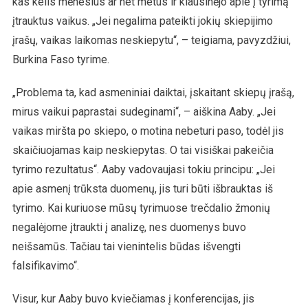
kas kelis mėnesius ar net metus ir klausinėjo apie į tyrimą
įtrauktus vaikus. „Jei negalima pateikti jokių skiepijimo
įrašų, vaikas laikomas neskiepytu“, – teigiama, pavyzdžiui,
Burkina Faso tyrime.
„Problema ta, kad asmeniniai daiktai, įskaitant skiepų įrašą,
mirus vaikui paprastai sudeginami“, – aiškina Aaby. „Jei
vaikas miršta po skiepo, o motina nebeturi paso, todėl jis
skaičiuojamas kaip neskiepytas. O tai visiškai pakeičia
tyrimo rezultatus“. Aaby vadovaujasi tokiu principu: „Jei
apie asmenį trūksta duomenų, jis turi būti išbrauktas iš
tyrimo. Kai kuriuose mūsų tyrimuose trečdalio žmonių
negalėjome įtraukti į analizę, nes duomenys buvo
neišsamūs. Tačiau tai vienintelis būdas išvengti
falsifikavimo“.
Visur, kur Aaby buvo kviečiamas į konferencijas, jis