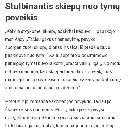
Stulbinantis skiepų nuo tymų
poveikis
„Kai čia atvykome, skiepų apskritai nebuvo, – pasakojo
man Aaby. „Tačiau gavus finansavimą, pavyko
suorganizuoti skiepų dienas ir vaikai iš pradžių buvo
paskiepyti nuo tymų.“ XX a. septintojo dešimtmečio
pabaigoje tymai buvo laikomi įprasta vaikų liga. „Tuo metu
nebuvo manoma, kad skiepai turės didelį poveikį, nes
mirusieji nuo jų buvo laikomi silpnais vaikais, jie būtų mirę
ir nuo maliarijos ar plaučių uždegimo.“
Peteris ir jo komanda vakcinacijos nevykdė. Tačiau jie
fiksavo visus duomenis. Per tą laiką jiems pavyko
užregistruoti visą Bandimo rajoną su visomis šeimomis,
todėl buvo galima matyti, kas susirgo ir mirė per kritinį